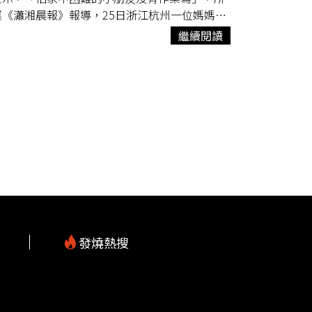
《瀟湘晨報》報導，25日浙江杭州一位媽媽帶
和車主雙點讚」。
在整理打包過程中，意外發現裡邊有幾本暑假作
繼續閱讀
視器畫面可見，女童身穿白色公主裙一蹦一跳地
同前來捐贈圖書，接著快遞員一一拿出圖書類型
乖回家趕作業。（圖／翻攝自瀟湘晨報）此時，
不了，而且還沒有寫完，為什麼要捐呢？」一旁
前不是說暑假作業已經寫完了嗎？」女童瞬間慌
友」，氣得媽媽一把拉住女童回家「趕作業」。
忙打包，沒想到臨走前居然趁她不注意，把沒寫
。目前，女兒已回家開始惡補作業了。許多網友
了」、「別擔心山區小朋友了，留給妳補作業的
發燒熱搜
m