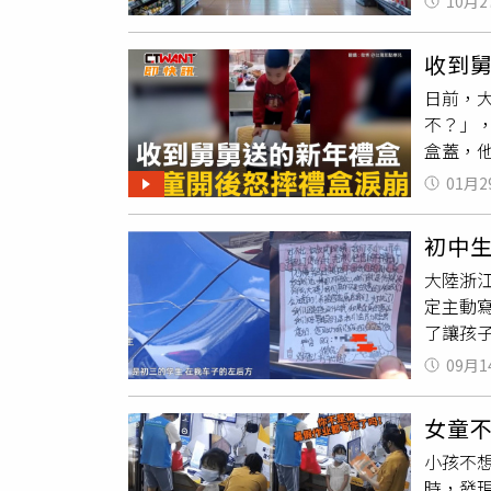
10月2
蔬菜，
有友善
收到
具區有
日前，
享，才
不？」
儀館的
盒蓋，
殯葬用
一旁大
看是開
01月2
初中
大陸浙
定主動
了讓孩
級，1
09月1
道歉，
品質，
女童
卷的方
小孩不
這名學
時，發
消息曝