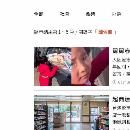
人物
汽車
全部
社會
娛樂
財經
專欄
房產新勢力
顯示結果第 1 ~ 5 筆 / 關鍵字「
練習冊
」
舅舅
大陸遼
年回村
習簿，
下，給
01月3
舅舅一
車的
練
超商
友調侃
台灣超
時候收
店什麼
議她正
他感到
容易放
都不奇怪