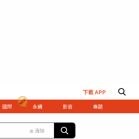
下載 APP
國際
永續
影音
專題
⊗ 清除