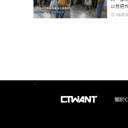
以想把
提高是
著女兒
08月3
業。原
走進杭
查看打
快遞員
劃手機
了神，
女童媽
完的暑
看完新
時間不
:::
關於C