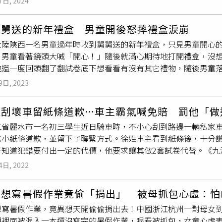
7日, 2024
「有葉菜類、菇類、番茄、筊白筍，蠻多種的。在平常會覺得有
食光喔！打折後比全聯還要便宜」。除此之外，該名店員表示，
舅舅送的新年禮盒 男童開後怒摔禮盒淚崩
賣履歷表跟紅包，後來才知道竟然還有賣租賃契約，連白包都有賣
大陸陝西一名男童過年時收到舅舅送的新年禮盒，只見男童開心
知道殯儀館的全家還有賣金紙跟金童玉女，讓她聽了忍不住嘖嘖
，男童看著鏡頭大喊「開心！」隨後就滿心期待地打開禮盒，沒
全家，而且他們不能說歡迎光臨，也不能説謝謝再度光臨」、「
他還一度回頭翻了翻試卷底下想看看有沒有其它禮物，隨後男童
品（童男女、紙紮品、靈牌位、金條元寶）蠻多可以選擇的，那
人見狀全都笑瘋，但網友們卻表示不能理解：「這種玩笑真的很
在哪種商圈，開在學校的就會有
練習冊
之類的，之前兵營也是一
9日, 2023
生刮壞車留紙條道歉…車主霸氣喊免賠 罰他「做
江省麗水市一名初三學生近日騎車時，不小心刮到路邊一輛私家
寫小紙條道歉，並留下了聯繫方式。徐姓車主看到紙條後，十分
子知道犯錯要付出一定的代價，他要求讓其做2套試卷代替。《九
3日騎自行車外出時，不慎擦撞到路邊的小客車，導致車輛漆面受
4日, 2022
並留下了聯繫方式。徐姓車主發現紙條後，認為學生沒有肇事逃
決定免除經濟賠償。不過，為了讓孩子明白犯錯要付出代價的道理
不想寫暑假作業竟偷「捐出」 被母抓包心虛：怕
式，一個是能讓學生多學點知識，也讓他知道犯錯之後是需要承
想寫暑假作業，竟異想天開偷偷捐出去！中國浙江杭州一對母女
生當天就買了
練習冊
，晚上躲在被窩裡做好後發給了徐男，讓他
現裡面被混入一本還沒寫完的暑假作業，眼看被抓包，女童心虛
光後，網友紛紛留言「知道錯了勇於承擔，現在的孩子值得表揚