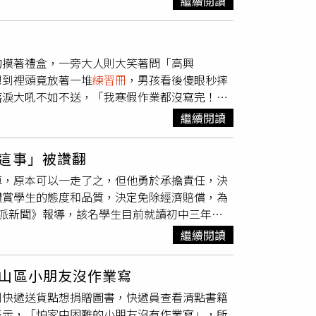
繼續閱讀
點貴，但是颱風天後就會覺得相對便宜，而且也
全家還有賣租賃契約和白包，「以前我只知道文
，超神奇」。原PO提到，自己之前聽店長分
的摸著禮盒，一旁大人則大笑著問「高興
稱奇。貼文引發討論，網友紛紛留言「我知道殯
想到裡頭竟放著一堆
練習冊
，男孩看後傻眼秒摔
二殯裡面火化場旁邊就一間全家，裡面真的有賣
落淚大吼不如不送，「我寒假作業都沒寫完！」
時候看到也覺得很特別」、「超商好像都這樣，
煩！」「大過年非要把孩子弄哭。」
樣」。
繼續閱讀
這事」被讚翻
車，原本可以一走了之，但他勇於承擔責任，決
讚賞學生的態度和品質，決定免除經濟賠償，為
派新聞》報導，該名學生目前就讀初中三年
損，出現一道長長的刮痕，於是他主動寫小紙條
繼續閱讀
逸，而是選擇承認錯誤，十分讚賞孩子的態度和
，徐男提出要他做2套試卷代替，「通過寫試
山區小朋友沒作業寫
擔一定的責任的，兩全其美的一個方法。」結果
到快遞送貨點想捐贈圖書，快遞員查看清點書籍
大讚「感覺現在學生素質都蠻高的，很暖心。」
表示，「怕家中困難的小朋友沒有作業寫」，所
」、「好孩子、好車主，為你們點讚」、「教育