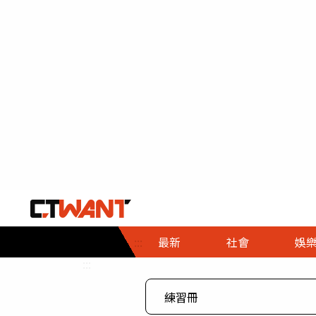
社會首頁
娛樂首頁
財經首頁
政
:::
最新
社會
娛
時事
即時
熱線
:::
直擊
大條
人物
調查
專題
３Ｃ