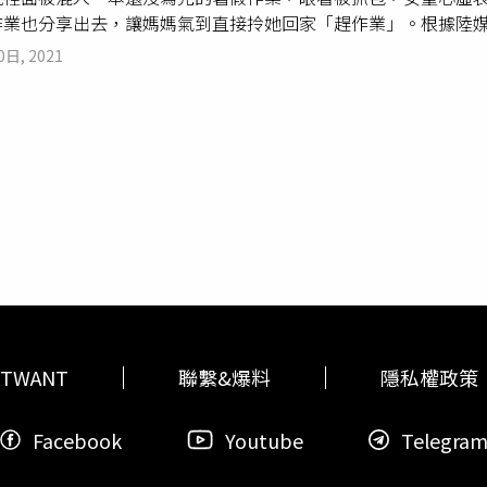
作業也分享出去，讓媽媽氣到直接拎她回家「趕作業」。根據陸媒
有效果的」、「這是最美的處罰」、「為有責任、正能量的孩子
在家打包書籍，前往當地快遞點參加一個公益捐書活動。快遞員
0日, 2021
來是女童因為作業沒寫完，心生一計企圖將作業「送走」。從監
州某個快遞點，心情看起來非常愉悅，而她的媽媽緊跟其後，一
包，女童時不時回頭張望，查看媽媽的反應。女童被抓包只能乖
找出一本橙色的
練習冊
，發現是暑假作業後表示，「暑假作業寄
的媽媽聽到後，一把接過
練習冊
翻了翻，傻眼地問女兒：「妳之
戰戰兢兢地回應：「想把暑假作業分享給山區家裡有困難的小朋
媽表示，在家中翻找要捐的書的時，女兒還在一旁乖巧地配合幫
假作業偷偷放進去袋子想逃避，讓媽媽直呼「真是太不聽話了」
聞後紛紛大笑留言，「快遞小哥翻書的時候，我已經替小女孩慌
多了」、「現在的孩子真是讓大人腦殼疼」。
TWANT
聯繫&爆料
隱私權政策
Facebook
Youtube
Telegra