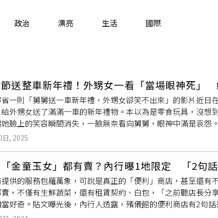
寵物
政治
漂亮
生活
國際
運勢
運動
梅酒
春節送整車新年禮！外甥女一看「當場眼神死」 
寧省一則「舅舅送一車新年禮，外甥女卻笑不出來」的影片近日
，給外甥女送了滿滿一車的新年禮物。本以為是零食玩具，沒想
讓她臉上的笑容瞬間消失，一臉無奈看向舅舅，眼神中滿是哀怨
外甥女送了滿滿一車的新年禮物。本以為是零食玩具，誰知外甥
0日, 2025
臉得意地表示，「老舅過年沒啥送你的，給你買了一車
練習冊
」
習冊
，臉上的笑容瞬間消失，眼神中滿是無奈與哀怨，仿佛在說
連「金童玉女」都有賣？內行曝1地限定 「2句
道「這是從幼兒園考慮到博士畢業的節奏啊」、「外甥女不語，
商提供的服務包羅萬象，可說是真正的「便利」商店，甚至還有不
到類似「特殊禮物」的經歷，感嘆舅舅對外甥女的愛真是「別具
都賣，不僅有生鮮蔬菜，還有租賃契約、白包，「之前聽店長分
月天天去剪頭髮，讓舅舅也感受下「別樣的關懷」。不過，也有
相當好奇。貼文曝光後，內行人透露，殯儀館的便利商店有2句話
鬆學習，舅舅送
練習冊
也是希望外甥女能合理安排時間，保持學
耶！」原PO在網路論壇Dcard發文，自己開始在全家上班後