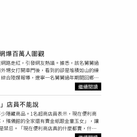
網爆百萬人圍觀
在網路走紅，引發網友熱議。據悉，該名舅舅過
到外甥女打開車門後，看到的卻是堆積如山的練
。綜合陸媒報導，遼寧一名舅舅過年期間回鄉
女打開車門後，看到的卻是堆積如山的
練習冊
。
繼續閱讀
，希望外甥女利用假期好好學習。外甥女看著滿
「舅舅，你可真行」。影片引發熱烈討論，有網
話」店員不能說
只是一味地在正月剪頭」；也有人回憶起自己小
少隱藏商品。1名超商店員表示，現在便利商
一格」。此外，還有網友為外甥女出謀劃策，建
享，殯儀館的全家還有賣金紙跟金童玉女」，讓
人表示理解舅舅的良苦用心，認為過年期間孩子
是禁忌。「現在便利商店真的什麼都賣，什麼
習狀態。
，才知道有些東西竟然在超商買得到，首先是生鮮