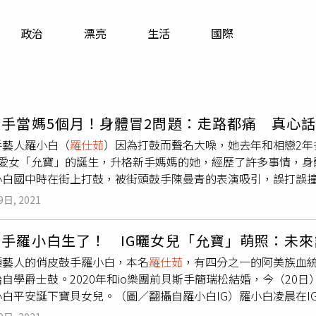
寵物
政治
漂亮
生活
國際
運勢
運動
梅酒
鼓手當媽5個月！身體冒2問題：走路都痛 真心
手藝人羅小白（
羅仕茹
）因為打鼓而聲名大噪，她去年和相戀2年多
迎愛女「允寶」的誕生，升格新手媽媽的她，經歷了許多事情，身
小白國中時在街上打鼓，被街頭鼓手陳曼青的表演吸引，誤打誤撞
ry, Sorry》一曲被Super Junior金希澈轉發在社群網站上
9日, 2021
TVAsia年度最有潛力創作人獎」。羅小白因為打鼓進入演藝圈。（圖
，隔年生下女兒「允寶」，當媽至今5個月的她，坦言「經歷了很
鼓手羅小白生了！ IG曬女兒「允寶」萌照：未
。她提到，在允寶快滿4個月的時候，某天起床發現枕頭都是頭髮
頭藝人的俏皮鼓手羅小白，本名
羅仕茹
，有四分之一的阿美族血
的頭髮，她才真被嚇到，但想了一下，這是產後媽媽的必經過程
自學爵士鼓。2020年和io樂團前貝斯手簡瑞松結婚，今（20
樣」。羅小白體會到當媽的辛苦。（圖／翻攝自羅小白S.whit
白平安誕下寶貝女兒。（圖／翻攝自羅小白IG）羅小白凌晨在I
現右膝蓋伸直或彎曲會痛，一開始沒特別注意，「從小就是舞蹈
，原本還擔心女兒可能會晚生，連老公都忍不住向老婆肚子裡的
不對勁，趕緊去整復和看醫生，得知是肌腱炎，原因包括長期抱