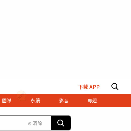
下載 APP
國際
永續
影音
專題
⊗ 清除