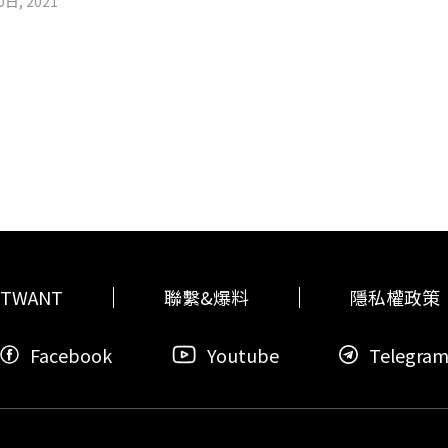
0日, 2021
沒想到，允寶似乎和爸爸父女連心，果真立即來報到。羅小白回憶
羅小白坦言，自己是一個很懶得運動的人，但自從開始復健後，
間除了痛還是痛，豈料在最後關鍵一刻，女兒竟只用5分鐘便滑了
到處玩耍，這段時間也讓她體會到：「當媽偉大、當媽辛苦，不
的喜悅於文末對女兒甜蜜喊話，「妳好，初次見面卻又熟悉的妳
留言祝福，「哇啊啊！好可愛」、「恭喜」、「辛苦了」、「恭
TWANT
聯繫&爆料
隱私權政策
Facebook
Youtube
Telegra