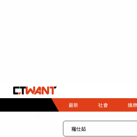
社會首頁
娛樂首頁
財經首頁
政
:::
最新
社會
娛
時事
即時
熱線
:::
直擊
大條
人物
調查
專題
３Ｃ