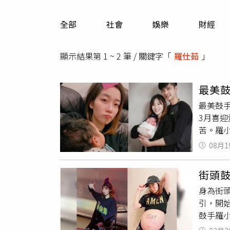
人物
汽車
全部
社會
娛樂
財經
專欄
房產新勢力
顯示結果第 1 ~ 2 筆 / 關鍵字「
羅仕茹
」
最美
最美鼓
3月喜
苦。羅
《Sor
08月1
「Web
年結婚
街頭
健人生
身為街
都是她
引，開始
媽才會這
鼓手羅小
前，發
超音波
才驚覺