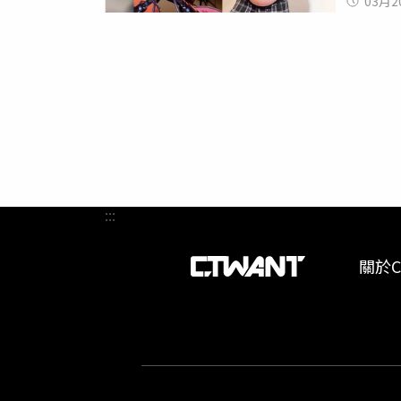
03月2
好？」
改變。
時，期
陪女兒
女出生
也紛紛
:::
關於C