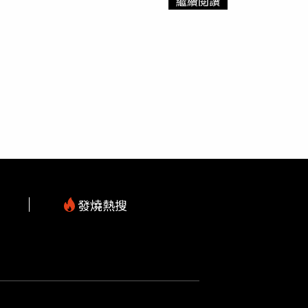
繼續閱讀
自己生產過程，自己和女兒一起努力了15個小
決定要撥出時間鍛鍊自己的肌肉，這樣才能一直
出來，讓她雖然飽受劇痛折磨，卻掩不住對愛
只捨棄了自己的時間，連身體也都奉獻了！」
，未來請多多指教了。」照片曝光後，不少粉絲
喜小白榮升媽媽」。
發燒熱搜
m