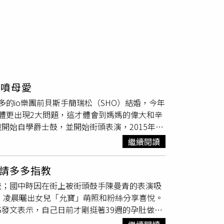
話噴母愛
的io樂團前貝斯手簡瑞松（SHO）結婚，今年
體更出現2大問題，這才體會到媽媽的偉大和辛
開始自學爵士鼓，並開始街頭表演，2015年因
，讓她爆紅踏進演藝圈，不僅發行EP和散文書，還拿下
繼續閱讀
／翻攝自羅小白S.white臉書）羅小白在2020
多不可思議的事」，最大的2件事便是落髮和復
來請多多指教
，不只如此，就連嬰兒床還有允寶的手中，全
統；國中時因在街上被街頭鼓手陳曼青的表演吸
，於是樂觀告訴自己：「嗯～這很酷的，只有媽
日）凌晨曬出女兒「允寶」萌照和粉絲分享喜悅。
e臉書）此外，現年27歲的羅小白在大約3個禮拜
G發文表示，自己日前才剛挺著39週的孕肚做完
人有傷沒什麼了不起的」，直到連走路都會痛，
寶貝女兒焦慮喊話，「女鵝啊，快點出來好不
孩子超過負荷，以及一直餵奶當肉墊，姿勢沒有