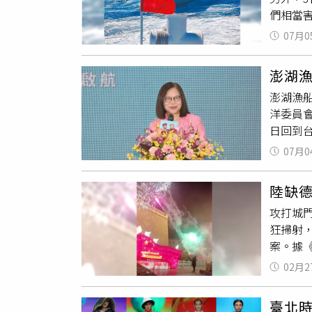
達到製作
農民的
們相當
全，避
雄市立圖
也是以
報案，
日至20
新考量
07月0
11.5
幣，但
巡署提到
焚化爐
澎湖
驅趕國籍
地區。
澎湖漁
處。海巡
供應外縣
洋委員
本國籍漁
關指控
日回到
支援。
回應我
請撥打
07月0
37.3
友聽到
巡隊10
後面，
陸缺
廣播此
攻打城
狂掃射
案。據
樓」施
02月2
處理，
林」煙
臺北