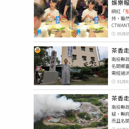
娛樂
段屬於
氣說：
就是家
網紅「
提供）
作品《
《新來的
持，雖
紗，見
族電影節
CTWA
《行影
行。今
量，讓
鄉人》
平等了沒
05月0
他。（
中，書
書。
開始是
2025
茶香
們看起
《英烈
南投縣
好。（
軍節由
名間鄉
來，但
敵。當
需經過
起來非
空中纏
鄉長陳
翻攝自
命搏天
01月0
布條，
張自忠
府環保
史。《
茶香
們的言
演冒死
南投縣
辦說明
展開青天
疑，縣
毀農生
中壢光
而且名
營業，
康。茶
下罰鍰