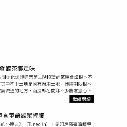
發釀茶鄉走味
名間焚化爐興建案第二階段環評範疇會議根本不
有其中不少土地是國有撥用土地，撥用期限根本
空氣流通的地方，南投縣名間鄉不少農友擔心，
組）南投縣境內目前並沒有自有焚化爐，垃圾因
繼續閱讀
0萬公噸，縣府希望垃圾處理自主化，因而選定
搖飲料茶源與南投縣名間鄉有關，在地靈山禪
的童言童語觀眾捧腹
爐的計畫。（圖／CTWANT攝影組）問題來
朋友》（Tuned In），是印尼裔臺灣籍導
，農民擔憂焚化爐產生的戴奧辛等有毒落塵會污