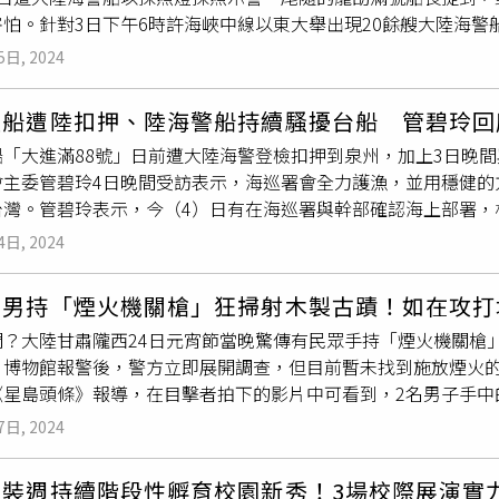
完整劇情長片的可能。」2024高雄電影節於10/12（六）至1
生計怎麼辦？污染不僅危害農民的健康，一旦沒有經濟來源，一
害怕。針對3日下午6時許海峽中線以東大舉出現20餘艘大陸海
免發生衝突，並非對中國海警船讓步，強調護漁決心不變，海巡
書館總館、VR體感劇院、駁二P3倉庫、駁二自行車倉庫登場。「BIFAN
名間鄉為大宗，所傷害的都是一些年輕人啊！」出家人原本不問
經向2日在俗稱「金門角」外海作業返港漁民查證，除其中1艘「
日在內惟藝術中心登場。
設置垃圾焚化爐的計畫。（圖／甯其遠攝）
聖元
法師說，據了解
5日, 2024
浬）遭1艘大陸海警船以探照燈探照示警，並尾隨20分鐘離去外
處理事業廢棄物每公噸費用約1、2萬塊，在公辦民營的情況下，
，4日12時48分澎湖漁業電台轉「
聖元
福8號」漁船報稱，目斗嶼
也不夠用。他建議，應由中央來協調，訂定處理民生垃圾與事業
漁船遭陸扣押、陸海警船持續騷擾台船 管碧玲回
作業漁船；人員立即調派偉星艦、台中艦及台中海巡隊10031艇、澎
他舉例說，南投縣草屯有一個鳥嘴潭，它的水可以供應南台中、
船「大進滿88號」日前遭大陸海警登檢扣押到泉州，加上3日晚
署透露，下午3時7分3503艇抵達現場，發現大陸「海警14609
市水，為什麼其他縣市不能幫忙燒垃圾呢？大家能夠互惠，不是很
會主委管碧玲4日晚間受訪表示，海巡署會全力護漁，並用穩健的
船作業海域，勿干擾作業，當時海警船表示「該海域為陸方執法海
的回應，至截稿為止尚未獲回覆。
台灣。管碧玲表示，今（4）日有在海巡署與幹部確認海上部署，
海巡署強調，已將附近海域列為巡弋重點，全面提升執法巡護作
國「龍劼滿」漁船3日晚間在澎湖海域被大陸海警船騷擾，以及「
118海巡服務專線，海巡艦艇會立即前往援處，確保漁民海上作
4日, 2024
浬（中線以西3.5浬）被4艘海警船驅趕。關於「聖」船被陸海警
大陸海警船說「台灣漁船你們不要命嗎，還敢過來」。船長認為
031艇、澎湖海巡隊10091、3503艇等2艦3艇前往應處，發現中國
靠這麼近，如果有風浪之類的，就很有可能撞到，非常危險。
德男持「煙火機關槍」狂掃射木製古蹟！如在攻打
海域為我國籍漁船作業海域，勿干擾作業；海警船則回應：該海
門？大陸甘肅隴西24日元宵節當晚驚傳有民眾手持「煙火機關槍
，博物館報警後，警方立即展開調查，但目前暫未找到施放煙火
《星島頭條》報導，在目擊者拍下的影片中可看到，2名男子手中
放，由於該城樓為磚基3層木樓，民眾擔心會因此引燃失火。對此
7日, 2024
目前暫未找到施放煙火的人，經檢查樓體沒有受損，公安和相關
火（煙火機關槍）掃射威遠樓一事發生在元宵節晚間11時50分
時裝週持續階段性孵育校園新秀！3場校際展演實