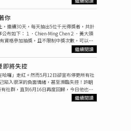
繼續閱讀
瑩則是利用機能彈性布的材質來表現出運動時尚
花的婦人發生衝突，因而引來警察到場進行協
社會觀感不佳，再次致上十二萬分的歉意，對不
SS24動態展演Young Talent新鮮秀聯
在直播中怒斥警察，當中還提到台灣環境欺負藝
消息一出，風向一面倒認為許明杰欺負芭樂阿嬤，
著你
己患有躁鬱症，讓不少粉絲擔心可能是精神不
唉我只想說有遇過這阿嬤大概就知道什麼情
日止，連續30天，每天抽出5位千元得獎者，共計
看不見狀態。許明杰3日晚間發布限時動態，
級多，不買就酸人」。網友聲援許明杰。（圖／
下：１．Chien-Ming Chen２．黃大頭
我的朋友說一聲，謝謝。」
門6號出口，之後轉移到錢櫃，遠遠看覺得很可憐，
錄會員者都有資格參加抽獎，且不限制中獎次數，可以連
薄片到透光、熟到軟掉，偶爾一包50元、偶爾
T網站，並同步App推播方式進行公告。●●點我
包，不買就說你沒愛心、沒良心，偶爾逛街的話就
繼續閱讀
啟二：登入（可選擇Google帳號、Facebook
其會員資料之「姓名」欄位。2.得獎者請於3日內
疑即將失控
。3.CTWANT現職員工與所屬二等親內不得
在哈囉」走紅。然而5月12日卻宣布停更所有社
。5.得獎者須同步提供當天公佈之新聞截圖，
自己陷入很深的負面情緒，甚至瀕臨失控！許眀
更內容或詳細注意事項將公布於本網頁，恕不另
所有社群，直到6月16日再度回歸，今日他也在
疑，具體的原因我也不清楚，但那強烈情緒反應使
繼續閱讀
自己能夠好好地冷靜、思考一下。許明杰在生日
，「在疫情爆發的時刻也沒能好好的陪伴大家，真的
打電動，終於調適好，讓自己找回一點自我，
看到明杰精神良好地歸來，粉絲都開心回應：