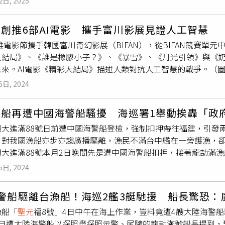
2日, 2025
圖／甯其遠攝）名間鄉的茶廠老闆余金炘從事製茶42年，是南投
營的地點也未必符合法規，必須經過相關檢查。靈山禪寺住持
聖
別會受到落塵污染的影響，他曾經應南投縣府的邀請，到台南市
誌是結緣的，沒有任何銷售行為，不知道為何會收到公文要求商
創推6部AI電影 攜手富川影展見證人工智慧
的措施都很完整，但問題是未來焚化爐運營一定是委外，由民間廠
探討，沒有提到任何社會性的議題。
高雄電影節攜手韓國富川奇幻影展（BIFAN），從BIFAN競賽單
0噸等不同版本，比南投縣每天250噸的垃圾量多出許多，民營
大結局》、《誰是橡膠小子？》、《暴雪》、《月光引領》與《奶
圾，尤其是事業廢棄物，到時候燒出來有什麼污染落塵，誰都不
未來。AI電影《精彩大結局》描述人類對抗人工智慧的戰爭。（圖
嗎？」 一位當地居民表示，名間鄉是台灣的產茶重鎮，每年產量
國採訪了BIFAN歐亞選片人朴陣、AI生成影視製作公司STUDIO 
搖飲基底茶，自從先前爆發手搖飲店用越南茶混充台灣茶引發爭
6日, 2024
演的權漢熙，以及參與多屆雄影選片，從傳統影視到科技視象XR
接向名間的茶農購茶，其中當然包括大家耳熟能詳的知名品牌，
技術在影視創作上的無限可能。今年雄影AI選片有4部作品來自韓國，曾以
的民眾都可能喝下肚，而整個手搖飲產業鏈也可能受到嚴重打擊。
漁船再遭中國海警船騷擾 海巡署1舉動挨轟「政
ander》獲忠武路短片節最佳短片的韓國導演權漢熙，這次帶來3
他，之前從彰化某處買牧草餵牛，結果牛奶中竟驗出戴奧辛，懷
船大進滿88號日前遭中國海警船登檢，強制扣押帶往福建，引發
年的作品《For Eternal hearts》被選為富川奇幻影展開幕
搖飲，這些人都是家庭之中重要的生產力，萬一長期攝入污染物
，對我國漁船亦步亦趨廣播驅離，漁民不滿台中艦在一旁護漁，
23年以短片《Silence》入選富川奇幻影展，並於韓國大學電
味反對蓋焚化爐，但南投縣這麼大，不解縣府為何偏挑中這一處特
大進滿88號本月2日晚間先是遭中國海警船扣押，接著龍劼滿漁
的《暴雪》，是今年片長最長的AI電影；《月光引領》由朴
聖元
執
定，特定農業區與一般農業區不同，是經農業主管機關認定的優
探照燈干擾、追趕，惡言恐嚇廣播，4日發生
聖元
福8號漁船遭4
展創作至實驗電影、音樂錄影帶。2024年被視為「生成式AI元
別保護的區域。特定農業區的土地使用受到明確的用途限制，必
5日, 2024
艇，穿梭目斗嶼西北、花嶼西海域巡弋，展示強力護漁決心。沒
川奇幻影展也在「富川之選」增設「AI電影」的競賽單元，讓觀眾
有限制，還需要符合環境保護的相關規定，包括土地使用對水質
自由時報》報導，澎湖漁民在北緯24度10分87秒、東經119度
I電影」競賽收到來自全球114部作品，共選出15部入圍作品
 「本來我們出家人是不干預世事的，如果今天只是影響到我，那
海警船驅離台漁船！海巡2艦3艇馳援 船長驚恐：
被中國海警船廣播驅離。而台中艦就在漁船不遠處，卻不是出面
僅反映了當前運用生成AI技術的創作狀態，同時也證明年輕創作者
是世世代代，影響的層面非常的久遠。」名間鄉靈山禪寺住持
聖
漁船「
聖元
福8號」4日中午在海上作業，豈料竟遭4艘大陸海警船
湖海域方向行駛。澎湖漁民不滿表示，作業區域請示漁業署是合
為嶄新的AI電影類型已經誕生，他透露「在不久的未來，AI生成
山包圍，如果產生污染，恐怕完全出不去。他說，但名間鄉是農
3日遭大陸海警船以探照燈探照示警、尾隨的龍劼滿號船長提到，
步導致漁民無法作業，「這樣要國家及政府何用？」對此，海巡