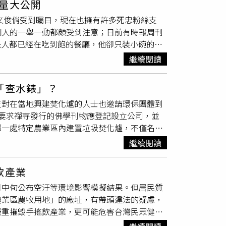
量大公開
明、自我、土地的情感連結。（圖／桃園電影節
次以題材敏感的《搖籃凡世》參展，他的另一部
到這股在臺灣社會正萌芽待發的「新」力量。
相斯文俊俏受到矚目，現在也擁有許多死忠粉絲支
潛，以8K高畫質揭開海底沈船生態的壯麗面
久沒來台灣，非常想來台灣」。「2025世界民
個人的一舉一動都頗受到注意；日前有時報周刊
為背景，直擊世世代代居民對於家園的依戀；
北、台中、嘉義、台南、高雄及花蓮等六地盛大舉
是人都已經在吃到飽的餐廳，他卻只裝小碗的份
入光影背後，信念與時代的榮耀朝聖之旅。《譯
「電影是本書」、「成長出發吧！」以及「性別
」的趣味T恤。排隊取餐時，有不少人注意到
性尊嚴；《直至休耕》在農地即將出售的現實
則持續鎖定「2025世界民族電影節」官方臉
繼續閱讀
們現身台北市知名蒙古烤肉餐廳，讀者表示一
灣首部深海紀錄長片《沈睡的水下巨人》將於
本人，他在一群朋友中間顯得十分低調，朋友
榜」單元精選三部經典戰爭鉅作《筧橋英烈傳》、
「查水錶」？
跟朋友聊上幾句。
聖元
身材纖瘦皮膚狀況也很
橋英烈傳》1977年橫掃金馬獎六項大獎，以空
反對在當地興建焚化爐的人士也邀請環保團體到
的人的食物都會裝得滿滿一大碗，感覺快要湧出
高志航，率領袍澤沈崇誨、劉粹剛升空壯烈迎
要求禪寺發行的佛學刊物應登記設立公司，並
就不意外他為何如此纖瘦，再加上他皮膚狀況看
女星胡茵夢、陳莎莉、李菁等。為了展現戰鬥機
鄉一處特定農業區內建置垃圾焚化爐，不僅名間
常與見習網美小吳（右）一同拍攝影片。（圖／
以超前時代的特效拍攝技術，刻畫出空軍將士以
「名間鄉反焚化爐自救會」，並在多處懸掛抗議
電影節提供）《英烈千秋》柯俊雄飾演抗日名將
繼續閱讀
圍牆上的布條在內，共約60面旗幟被拆。當時縣
背負漢奸罵名；最後回到戰場，以身殉國的歷
議旗幟，但自救會認為，拆除抗議旗幟已侵犯他
七萬國軍實景拍攝。當年只有20歲的林青霞扮
飲產業
自救會去年10月邀請環保團體，在靈山禪寺舉
柯俊雄所扮演的孤軍將領謝晉元手中，兩人共同
月中旬公布空汙等環境影響模擬結果。但居民質
掛「名間鄉手搖飲茶葉原料佔全台80%，不要
壢SBC 星橋國際影城、桃園統領威秀影城，以及
農業區農牧用地」的廠址，有帶頭違法的疑慮，
，禪寺印製的《正觀雜誌》未經商業登記即對外
嚴重摧毀手搖飲產業，更可能危害台灣民眾健
記，否則將依法處新台幣一萬元以上、五萬元以
余金炘擔心附近一旦建焚化爐，茶葉品質受到污
消防、衛生等法規」。也就是說，就算禪寺去登