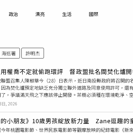
寵物
政治
漂亮
生活
國際
運勢
運動
梅酒
海巡署
許明杰
使用權喬不定就偷跑環評 督政盟批名間焚化爐開
政聯盟召集人陳椒華今（28）日表示，近日南投縣政府將召開的
，因為焚化爐預定地缺乏充分獨立聯外道路及同意使用許可，還
期了，爭議滿天飛之下應該停止開發。茶樹必須種在環境乾淨、
建起焚化爐，種植的茶葉品質會受到污染。（圖／CTWANT攝影
8日, 2026
仰賴外縣市代燒，去化速度牛步之下目前縣內暫置垃圾堆置量近3
旁俗稱「溪底」的名間鄉新民村作為優先興建地。由於8成以上手
的小朋友》10歲男孩綻放新力量 Zane逗趣
法師（圖）也跳出來示警，希望南投縣政府能重新考量設置垃圾焚化
今年桃園電影節、世界民族電影節等觀摩放映的紀錄電影《新來的小
於名間鄉是全台產茶重鎮，高達80％手搖飲料原料都與這裡有關