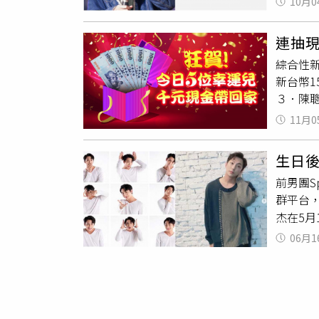
10月0
及茶道
言，讓
我一定
與未來感
調，他
起。」不
合展演
連抽現
人等負
但也有
綜合性新
佳。該
形」、
新台幣1
「很抱
翻攝自Y
３．陳
平常不
續參加。
一包10
11月0
下載CT
只是覺
帳號，或
生日
（含公布
前男團S
參加。
群平台
以利核
杰在5月
行通知
IG發
06月1
我擔心
後暫離社
是非常
「滿血