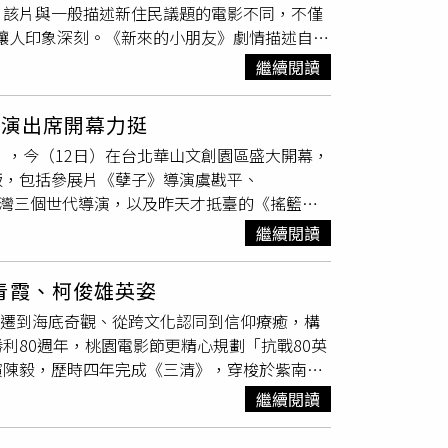
趣的是，該片與一般描述新住民議題的電影不同，不僅
難以排除，環團研究更指出焚化爐落塵至少將使
樣讓人印象深刻。《新來的小朋友》劇情描述自小
的蹤影，地方批評這樣搞下去石虎棲地被破壞
電台接受訪問時，除讓他感到緊張，更對自身的血
和立法委員陳昭姿同框召開記者會，指控31日
繼續閱讀
著更積極的探索，也成為《新來的小朋友》的拍
鄉親參與權，直斥本就不該召開了，就算真要召
化的差異，片中Zane童言童語直率地說「臺灣上
一步說明，名間焚化爐案預定地的不少比例土地
導演出席開幕力挺
個臺灣人。（圖／海鵬提供）Zane 自小生長
勤耕作的農民卻因此無法申請「公地放領」；而
」，今（12日）在台北華山文創園區盛大開幕，
長，開始對自已身份產生了好奇。母親Ela服務
有取得防汛道路使用權，加上涉及私人土地徵
版，包括參展片《孽子》導演虞戡平、
協助安頓他們在臺灣的生活。父親 Ricky則
導。陳椒華則拿出《非都市土地開發審議作業規
灣三個世代導演，以及昨天才抵臺的《搖籃凡
多元文化的成長。他們都想讓 Zane 知道：這不
路，而且其中一條路寬至少8公尺以上，另一
影節大使陸小芬以一襲夢露式的白色貼身洋裝令
印尼與臺灣文化背景的導演陳
聖元
，作品中常
這項計畫的聯外獨立道路，但目前被經濟部「打
繼續閱讀
最佳狀態，談到受邀出任大使，她笑說：「這是
he Road Less Traveled），就描
應會同各地方政府研議並訂定「二階環評範疇界
陳
聖元
等人同台，彷彿眾星拱月。問她最想與哪
案會」最佳提案獎等三座大獎。這次他因為拍攝
政府會議作業程序「走馬燈」，要求會議報名者
青霞、柯俊雄英姿
展封后之作《桂花巷》臺語版此次在世界民族電
很特別的中產家庭，成為陳
聖元
拍攝第二部紀錄
件只會一再發生。
變遷到海底奇觀、從跨文化認同到信仰療癒，構
臺南臺灣文學館等地放映。近年來較少在公開活
於非政府組織（NGO），父親 Ricky則在大學
利80週年，桃園電影節更精心規劃「抗戰80英
身，仍舊十分健談開朗。去年國家電影及視聽文
節、世界民族電影節觀摩放映，Zane上電台接
演陳毅，歷時四年完成《三清》，穿梭於紫南
將免費放映，他表示當年上映時碰到重重難關，
台灣捷運、機關、社區及學校，也讓Zane瞬間
尼裔台籍導演陳
聖元
在《新來的小朋友》中，以
銀幕放映。導演馬志翔（右起）、虞戡平、魏德
描述一個關於「家」與「家人」的故事，正向展
繼續閱讀
奇經歷，打開多元文化身份探索的大門。《高山遊
於戒嚴時期，要不是製片有相當的勇氣、並為他
角Zane大受觀眾喜愛，電影更促進臺灣與印尼
日泰小食》溫柔紀錄香港離島長洲街邊小攤，一
品在自己國家常被禁，爽朗以「過來人」身份打
尼哪裡才是他的家？Zane的妙答「有爸媽的地方