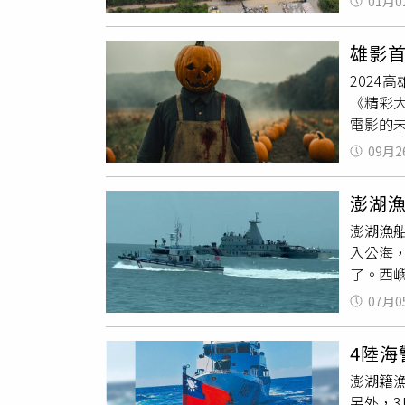
01月0
染。（
記，經
皮，特
寺的雜
雄影首
防污染
術性的
2024
噸、70
《精彩
來的垃
電影的
夠賣出去
影展，跨
成的手
09月2
湯》導
葉，直
探索AI
手搖飲
澎湖
Byst
友告訴
澎湖漁
2007
愛喝手
入公海
爭；20
不是一
了。西嶼
14分鐘
則》規
國實施
起，更拓
加以特
07月0
大型艦
韓國富
積率也
擾，據《
影展「A
限制。
4陸
捕魚，
格，不
年，而
澎湖籍
接近澎
漢熙認
又被群
另外，
節節讓