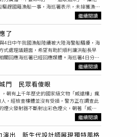
0/27（日），在高雄市電影館、內惟藝術中心、高
定會產生很大的社會問題，「而且手搖飲的茶葉
警船驅趕國籍漁船一事，海巡署表示，未接獲漁民
隊員都犧牲輪休，全天候捍衛我國海域安全。
 X KFF: AI 未來電影」單元則於10月19
世事，但靈山禪寺
聖元
法師希望南投縣政府能重
龍劼滿」漁船在澎湖馬公西北方60浬（中線以西
，焚化爐燒民生垃圾，一公噸才3、4千元新台
繼續閱讀
，其餘受訪漁船均稱未有遭遇海警船干擾情事。海
業者自然大部分願意去燒事業廢棄物，蓋再多的
西北方37.3浬（中線以西3.5浬）有4艘海警船
廢棄物的比例，並讓其他縣市支援沒有焚化爐的
應了
湖海巡隊10091、3503艇等2艦3艇前往應
北彰化，南投的水也供應六輕，「既然南投可以
間與4日中午我國漁船陸續被大陸海警船騷擾，海
、14515」等2艘海警船，並向其廣播此海域為
好嗎？」 CTWant致電詢問南投縣政府對相
方式處理議題面，希望有助於順利讓洪船長早
域」，隨後10091艇於下午4時35分抵達現場
相關回應海巡署已經回應媒體。海巡署4日分別
為，同時呼籲漁民朋友在海上如遇到突發狀況，
聖元
福8號」漁船於4日中午在目斗嶼西北方
業安全。澎湖龍劼滿號船長則向媒體表示，有朋
繼續閱讀
船騷擾，海巡署立即調派偉星艦、台中艦及台中海
，如果要驅離，應該要按照國際標準，跟在他們
「海警14609、14515」等2艘海警船，並向其
城門 民眾看傻眼
域為陸方執法海域。
」，朝有上千年歷史的國家級文物「威遠樓」瘋
的人，經檢查樓體並沒有受損，警方正在調查此
的煙火發射器不斷射出彩色煙火，朝著「威遠
，隴西縣博物館館長表示，已向公安部門報警
繼續閱讀
職能部門正在調查此事。館長指出，持「加特
左右，當時值班巡邏的工作人員已經下班回家，
力演出 新生代設計師展現獨特風格