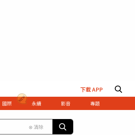
下載 APP
國際
永續
影音
專題
⊗ 清除