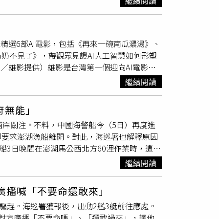
繼續閱讀
縣首位採用有機農業的茶農。他說，茶葉沒有外
元
法師說，他並不清楚相關的商業登記法規，禪
永康參觀當地的焚化爐，聽取廠方的說明，各種
業登記。他說，雜誌方內容均為佛學，主要是學
商經營，縣府準備興建的焚化爐容量有500
元中精選6部AI電影，包括《再來一碗南瓜濃湯》、
廠商為了利潤，勢必會收受外縣市的垃圾，處理外
奶不見了》，帶觀眾見證AI人工智慧如何形塑
知道，「南投縣政府你能保證，未來我的茶葉能
／雄影提供）雄影是台灣第一個迎向AI電影的
達3900多公噸，占全台產量3成，供應台灣8
FREEWILLUSION執行長兼《再來一碗南瓜濃
議後，一些大型手搖飲連鎖店標榜使用台灣茶
繼續閱讀
、AI影像皆有涉獵的高雄市電影館館長黃晧傑，
若在名間興建焚化爐，一旦造成污染，全台愛喝
短片《Man of Na Manza》和《The
 另一位居民說，有一位在南投養乳牛的酪農朋
府無能」
分鐘驚悚AI之作《再來一碗南瓜濃湯》；車世煥在
疑是因為牧草中的殘留造成，而台灣年輕人這麼
兩岸關注。不料，中國海警船今（5日）再度進
片，AI新作《精彩大結局》描述人類對抗人工智慧的戰
而慢性中毒，將會拖累多少家庭。他說，自己並
卻要求澎湖漁船離開。對此，海巡署也解釋原因
影節中獲得最佳影片獎項肯定的裴俊元，此次帶來
定農業區做廠址。 根據《區域計畫法實施細
船3日晚間在澎湖馬公西北方60浬作業時，遭中
導，他自2019年短片《There Is No Twist》
良農地或曾經投資建設重大農業改良設施，必須
艘中國海警船區離。海巡署獲報後，立刻部署2艘
年」，紐約翠貝卡影展更首創策劃AI電影單元；
須符合特定的農業相關用途，上面的建蔽率和容
繼續閱讀
想到今天中午，我國漁船作業再度遭到跟監騷
與電影人更貼近AI。朴陣表示，今年富川奇幻
和土壤的影響等，並可能有對農藥和化肥使用的
12分11秒（目斗嶼西北32海浬、接近海峽中線）
。這些作品涵蓋了敘事電影到藝術影像等多種風
沒關係，但是現在這個問題不是影響一年、兩
廣播喊「不要命還敢來」
和海警船對抗，反要求澎湖漁船離開，往南方更
將AI技術用於電影製作時的無限潛力。導演權
元
法師憂心地說，南投是唯一不靠海的縣，名間
驅趕。海巡署獲報後，出動2艦3艇前往應處。
法區，海巡署不僅未護漁，還要我國漁船離去，
的內容也能像傳統長片那樣擁有完整故事情節，
業鄉，如果農產品被檢驗出有污染而滯銷，這些
對方廣播「不要命嗎」、「還敢過來」，讓他
署緩頰，台中艦要漁船先行離開，是保障漁民安