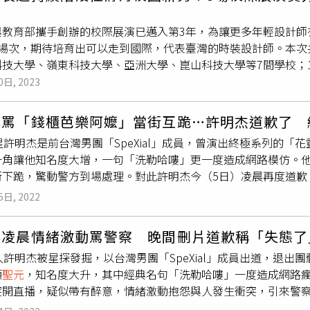
器看不太清楚，最終以公安調查的情況為準，燃放者要麼是年輕
。」館長透露，經博物館工作人員對威遠樓進行的檢查，所幸樓
與教育部攜手創辦的校際展演已邁入第3年，為讓更多年輕設計師
著樓體掃射，煙火應該沒接觸到樓體，但看著很近，還是很危險
3場次，期待培育出可以走到國際，代表臺灣的時裝設計師。本次
023年），元中統二年（1261年）移置於此，明洪武元年（13
技大學、嶺東科技大學、亞洲大學、崑山科技大學等7間學校；1
分基座與樓體2部分，通高26米，是定西市現存時代較早、規模
來自生活的人文哲思、環境體悟、歷史轉譯到療癒繽紛、新穎剪
0日, 2023
保護單位。
校際展演合作Amazing Talker Show主持人EKO、原子
代設計師，引領觀眾感受時尚校園新秀的作品魅力。實踐大學獲得
醉罵「錢櫃芭樂阿嬤」當街互跪…許明杰道歉了 
階段，鍛鍊足以代表臺灣精神的設計師時裝週除了是設計師展演
星許明杰是前台灣男團「SpeXial」成員，曾演出終極系列的
裝週更是提供了清晰的目標方向，並結合高雄時尚大賞及時裝設
一角讓他知名度大增，一句「洗勒哈嘍」更一度造成網路模仿。他
表示，時尚產業需要持續不斷投入新血，臺北時裝週在這樣的基礎下
街下跪，驚動警方到場處理。對此許明杰今（5日）凌晨再度道歉
nt新鮮秀、New Breed新生代品牌秀與新銳品牌秀，讓新生代
酒精，並暫停目前手邊的演藝活動。」不過有不少網友聲援，明
位工具和工藝復興，滾動臺北時裝週不斷創新、變化、突破。教
5日, 2022
。許明杰3日凌晨疑似不滿被芭樂阿嬤推銷，因此在錢櫃門口與對
際視野的機會，特別增加1場次，給予不同風格以及不同背景的學
下，驚動警方到場處理。事後許明杰開直播怒斥警察態度不好，
斷深化及精進專業，並接軌產業及世界潮流。四位潛力設計新秀與
杰凌晨情緒激動罵警察 晚間刪片道歉稱「失態了
明杰今（5日）凌晨再度發文道歉，「請原諒我暫時關版及留言，
特且具商業發展性之潛力設計新秀 結束7 場精彩展演後，校際
人許明杰被星探發掘，以台灣男團「SpeXial」成員出道，退出
我飲酒過量、情緒失控暴走，導致後續脫序行為的發生。我想先
大學獲得「最佳展演學校」，以及4位潛力設計新秀，包含輔仁大
顏
聖元
，知名度大升，其中經典名句「洗勒哈嘍」一度造成網路瘋
切行為都極不禮貌也不理智，對不起。」許明杰透露，已於4日再
的外觀，打破紗環的織紋走向，用編織創作展現漸層紋理；輔仁
G突開直播，疑似帶有醉意，情緒激動抱怨與人發生衝突，引來警
，已誠心誠意的取得他們3位的原諒，因其中一名員警休假，已留
色皮埃羅豐富的人物情感；實踐大學服裝設計學系陳
聖元
，將家
刪除，許明杰於當晚更新動態，致歉並稱是自己「失態了」。許
警表達歉意。許明杰說，「即日起，我會立刻尋求情緒管理諮商