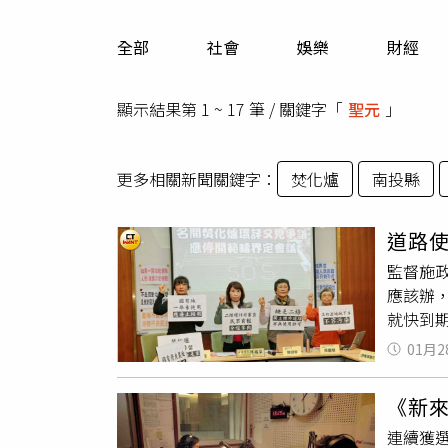
人物
汽車
全部
社會
娛樂
財經
專欄
房產新勢力
顯示結果第 1 ~ 17 筆 / 關鍵字「
聖元
」
更多相關新聞關鍵字：
焚化爐
南投縣
道路
監督施
應該辦
就快到
若附近
01月2
而長期
濁水溪
《新來
寺
聖元
連續獲選
了，由