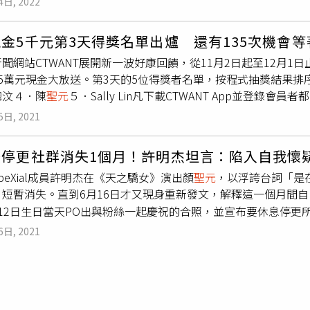
4日, 2022
講究的過程，轉化為當代的服裝；嶺東科技大學服飾設計系楊子
觀看的粉絲相當錯愕。據看過直播的網友透露，許明杰與賣玉蘭
會改掉這些陋習，努力成為一個更好的人，浪費社會資源，造成
。四位風格不同的設計師將聯合高雄時尚大賞的獲獎新星們在臺北時裝週
認為警察的態度不好，身為平民百姓的自己受到欺壓，他憤怒的
少網友也曾遇過芭樂阿嬤。（圖／翻攝自YouYube留言區）
新系列服裝，持續為臺北時裝週帶來新世代的獨特設計風格。
金5千元第3天得獎名單出爐 還有135次機會等
面內容。由於許明杰曾因心理狀態不穩而停工修養，且曾透露自
不少曾遇過芭樂阿嬤的網友，在新聞留言下方分享自己的經歷「
聞網站CTWANT展開新一波好康回饋，從11月2日起至12月1
18分鐘的直播留存影片曾短暫停留在IG版面，如今這則影片處於
「有去過錢櫃的都知道這阿嬤是何等人物」、「那個阿嬤問題超
5萬元現金大放送。第3天的5位得獎者名單，按程式抽獎結果排序公布如
歉我昨天失態了，在這裡向所有人道歉，對不起，也向所有關心
ouYube留言區）另外有網友在PTT表示，芭樂阿嬤原本在西
聰汶４．陳
聖元
５．Sally Lin凡下載CTWANT App並登
會像賣口香糖的短髮阿嬤遠遠罵人，但走過去才知道，芭樂可以切
每日抽出5位得獎者，名單將於次日中午12點整公布於CTWAN
0元，看她心情，但賣50元的時候，你掏100元，她會叫你買2
5日, 2021
WANT App●●一：從手機點開上方超連結下載CTWANT App並開
得煩，但如果天天被纏真的會忍不住生氣。
Apple帳號）備註：1.得獎者需同意本公司於中獎名單中刊載
後停更社群消失1個月！許明杰坦言：陷入自我懷
日）回覆EMAIL並告知聯繫資訊，未回覆或超過日期視為主動放棄
peXial成員許明杰在《天之驕女》演出顏
聖元
，以浮誇台詞「是
4.得獎者獎金一律以匯款方式領取，跨行匯款手續費由得獎者負擔
，短暫消失。直到6月16日才又現身重新發文，解釋這一個月間
對。※主辦單位保有隨時修改及終止本活動之權利，如有任何變
12日生日當天PO出與粉絲一起慶祝的合照，並宣布要休息停更
。
文解釋：「在過了28歲生日後，我突然陷入很深的迷惘與自我懷
6日, 2021
我即將失控。」因此，他覺得最好的方式就是暫時離開社群，讓
群網路。（圖／翻攝自IG／brenthsu）明杰也向粉絲道歉
抱歉。」透露自己在這一個月內跟兄弟們狂講幹話聊天，也不停
回歸啦！擔心與想念我的各位，讓我們繼續相愛陪伴彼此吧。」