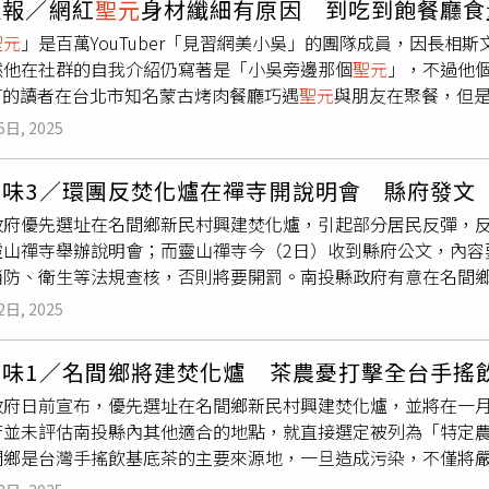
報報／網紅
聖元
身材纖細有原因 到吃到飽餐廳食
麻將、記憶與人情味的滄桑詩篇。《三清》走訪宮廟，重拾與神
「我過去拍的每一部片都被禁，我也沒拿過輔導金。」張吉安此
」真摯可愛，不僅瞬間吸引觀眾貼近他的成長世界，也讓人感受
聖元
」是百萬YouTuber「見習網美小吳」的團隊成員，因長
台灣首部深海紀錄長片《沈睡的水下巨人》，歷時四年、600次下
地母》由范冰冰主演也備受矚目，他轉達范冰冰說法，「她有說很
小朋友》將於10月31日在台正式上映。
然他在社群的自我介紹仍寫著是「小吳旁邊那個
聖元
」，不過他
證鋼鐵與魚群共舞的奇蹟畫面。《戀戀家園》以桃園航空城開發
」今年以「跟著電影去旅行」為主題，將於9月12–21日於台
NT的讀者在台北市知名蒙古烤肉餐廳巧遇
聖元
與朋友在聚餐，但
‧不離》是一封寫給台灣電影教父李行的真情告白，帶領觀眾進
年世界民族電影節規劃有「世界民族大觀」、「亂世浮生路」、
人不禁佩服他難怪一直能保持纖細的身材。
聖元
穿著「多財多億
聚焦越南裔通譯胡鶯月，走入司法世界，挺身守護語言正義與人
？」等五大單元，總計70場免費電影欣賞即日登場，節目及活動
5日, 2025
圖／讀者提供）上月4日晚上七點多，有讀者直擊網紅
聖元
與友人
寫老一輩農民的情感流轉與土地離歌，細膩深刻，令人低迴。台
先被他穿的T恤上的「多財多億」的字給吸引，然後才發現是
聖元
桃園電影節再現大銀幕。（圖／桃園電影節提供）「抗戰80英雄
走味3／環團反焚化爐在禪寺開說明會 縣府發文
來情緒很開心高昂，但
聖元
則是靜靜地在一旁排隊取餐，偶爾才
千秋》、《八百壯士》數位修復版，以嶄新姿態重返大銀幕。 《筧
政府優先選址在名間鄉新民村興建焚化爐，引起部分居民反彈，
圖／翻攝自
聖元
IG）不過讀者表示到吃到飽的餐廳用餐，大部分
來「八一四空戰大捷」為背景，國寶級影星梁修身扮演空軍英雄
靈山禪寺舉辦說明會；而靈山禪寺今（2日）收到縣府公文，內容
聖元
似乎是小鳥胃，才裝了小小一碗便慢條斯理地細嚼慢嚥，也
年此片卡司網羅一時巨星，包括劉長鳴、劉尚謙、江彬、金漢，
消防、衛生等法規查核，否則將要開罰。南投縣政府有意在名間
常好，似乎隨時都在注意飲食控制與身體保養。
聖元
（左）過去
鬥英姿，導演張曾澤更是大手筆從日本請來東映體系特攝團隊，
翰立認為決策過程草率，也引起部分附近居民與茶農反彈，成立
聖元
IG）
的壯烈英姿。《八百壯士》由柯俊雄、林青霞主演。（圖／桃園
2日, 2025
但去年11月這些旗幟遭不明人士拆除，包括自救會成員家門前、
，描述面對北平淪陷國難時刻，張自忠為保同胞安康，寧可自己
局指出，因接獲投訴，依《廢棄物清理法》派員會同警方清除抗
八百壯士》以抗戰初期淞滬戰役，孤軍死守四行倉庫為背景，動員
走味1／名間鄉將建焚化爐 茶農憂打擊全台手搖
論自由，也破壞自救會的財產，已向警局提出毀損、竊盜等告訴。
泳渡蘇州河，為孤軍送進國旗的女童軍楊惠敏，親手將國旗交到
政府日前宣布，優先選址在名間鄉新民村興建焚化爐，並將在一
會，向居民解說垃圾焚化爐可能帶來的危害，禪寺外也讓自救會懸
白日滿地紅。第12屆桃園電影節將於8月22日至9月4日，在中
府並未評估南投縣內其他適合的地點，就直接選定被列為「特定
計」的反焚化爐布條。禪寺在今天收到南投縣府公文，內容指出
影電影館放映。
間鄉是台灣手搖飲基底茶的主要來源地，一旦造成污染，不僅將
違反《商業登記法》第4條規定，要求30日內到縣府辦理商業登
樹必須種在環境乾淨、空氣流通的地方，尤其風要大，茶廠老闆
，並強調「商業實際經營之營業場所應符合地政、都計、使管、