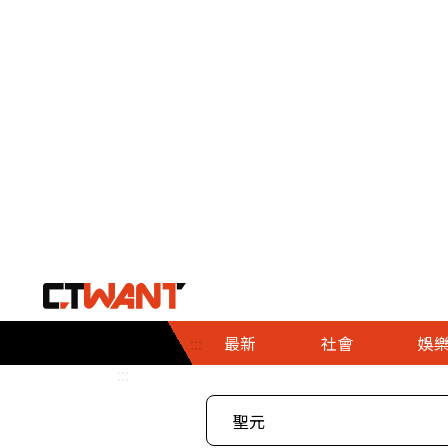
社會首頁
娛樂首頁
財經首頁
政
:::
最新
社會
娛
時事
即時
熱線
:::
直擊
大條
人物
調查
專題
３Ｃ