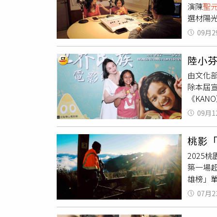
演陳
聖
染茶園
選材陽光
周邊6
在臺灣成
根本活
09月2
緣與成
南投縣
攝靈感。
開，會
陸小
公廁不用
202
由文化部
在臺灣
經濟部
除本屆
於非政府
收，但
《KA
在大學教
範》第
世》馬
僅是身
條則至
09月1
人驚艷
見跨文化
臉」還
一份殊
述由金
定會議
桃影
位導演
一系列印
發言3
202
影節，
電影《新
築一場
動現身
教書。
雄榜」
化中心
受訪問
宮、旗
透露目
爆紅於
07月2
在台灣
聖也出
現臺灣
民》訴
排除萬
觀眾的對