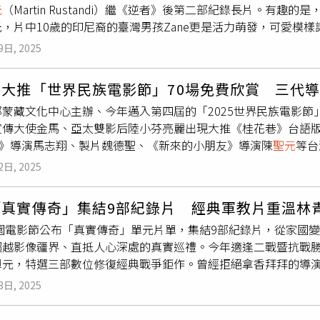
元
（Martin Rustandi）繼《逆者》後第二部紀錄長片。有
與農田，而且名間鄉三面環山的內陸谷地地形，搞得污染物根本
，片中10歲的印尼裔的臺灣男孩Zane更是活力萌發，可愛模
公里內的果園與水源受到汙染。此外，附近也曾發現瀕危物種石虎
長的Zane，習慣說國語，當母親Ela要他第一次用印尼語上
不下去。今天陳椒華與「名間鄉反焚化爐自救會」成員跑到立法院
9日, 2025
長地文化的差異感到好奇，促使他開始對自己的「身分認同」有
府就要召開的名間鄉焚化爐「第二次範疇界定會議」技術性杯葛
該片從Zane的成長視角，看見台灣新住民的生活，以及兩地文
議進行中也應依法確保民眾全程現場參與討論的權益。陳昭姿進
芬大推「世界民族電影節」70場免費欣賞 三代
付錢」，讓人聞之捧腹。Zane自小生長在臺灣，從小自認就是一
5年3月就由財政部國產署撥用給南投縣政府，這片優良農地原先辛
蒙藏文化中心主辦、今年邁入第四屆的「2025世界民族電影節
，並在雙重文化中長大。他從小自認是一個臺灣人，卻隨著年齡增
水利署第四河川分署也已經證實，焚化爐預定地聯外道路根本沒
宣傳大使金馬、亞太雙影后陸小芬亮麗出現大推《桂花巷》台語
組織（NGO），經常協助來自印尼、菲律賓、越南等地的移住者，
環評報告卻直接把防汛道路列為重要的交通出入通道，實在是誤
NO》導演馬志翔、製片魏德聖、《新來的小朋友》導演陳
聖元
等台
書，一邊忙於教學和學術研究，一邊以自身經驗引導 Zane 面對
二十六條進一步直指，若要開發基地應至少有獨立二條通往聯外道
來西亞導演張吉安均出席盛會，貴賓「含金量」超高。今年的電
份的認同，也是一種生活的選擇。世界民族電影節_海報同時擁有
少寬度能容納消防車通行。她強調，南投縣政府把防汛道路當成
2日, 2025
，她笑說為了參加這活動「餓了一周」，就是要確保現身時呈現
、移民、身份認同等議題探討。他費時七年拍攝的首部紀錄電影《逆者》（T
沒取得使用權，根本應該先停止環評作業。陳椒華呼籲，環境部
榮。」記者會上與三代導演虞戡平、魏德聖、張吉安、馬志翔、
融業轉向職業格鬥選手的人生轉折，曾獲「CNEX華人紀錄片提
要點」，統一正確的做法以兼顧程序與實質正義，否則像南投縣
「真實傳奇」集結9部紀錄片 經典軍教片重溫林
合作，她也表示：「我胃口很大，一人一部好了。」她的亞太影
尼新住民的紀錄短片，因緣際會認識了10歲的 Zane，以及他
分鐘就必須離席，根本不甩《環境影響評估法》相關規定，離譜事
5桃園電影節公布「真實傳奇」單元片單，集結9部紀錄片，從家國
將於臺北光點華山電影館、嘉義文創園區、花蓮文創園區，以及
來的小朋友》的靈感來源。Zane在雙重文化中長大。母親Ela服務
超越影像疆界、直抵人心深處的真實巡禮。今年適逢二戰暨抗戰勝
的《孽子》導演虞戡平，為了表示對世界民族電影節的支持而現
（圖／海鵬提供）《新來的小朋友》不僅連續獲選在今年桃園電影
單元，特選三部數位修復經典戰爭鉅作。曾經拒絕拿香拜拜的導
為《孽子》做的修復版本一推出就秒殺，今年世界民族電影節則
的照片，更登上世界民族電影節的海報主視覺，海報鋪天蓋地貼滿
南宮等信仰現場，重拾與神明、與自我、與土地的情感連結；印
前「正在做第二次修復」，他很期待有機會看到完整的故事在大
印尼鄉親聚落，成為大家津津樂道的話題。《新來的小朋友》是
3日, 2025
長大的印尼裔少年Zane第一次用印尼語接受電台節目訪問的神
席盛會。（圖／楊澍攝）虞戡平也提到當年的製片吳功，當時處
新住民的成長、學習與生活，也側寫台灣家庭與學校的教育。除主
說一段從人生巔峰跌落深淵又重返山林尋找真我的鐵漢傳奇；《
難，《孽子》也不會拍成。他得知在場的馬來西亞導演張吉安作
話與理解。最可愛的是，片中電台主持人問Zane倒底台灣和印