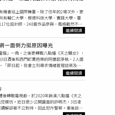
人，要麼是孩子，公安部門正在查處，現在還沒
體並沒有受損，「可能是影片拍攝角度的問題，
有機會站上國際舞臺，除了往年的2場次外，更
。」威遠樓位於隴西縣城中心，始建於北宋天
聖
共有輔仁大學、樹德科技大學、實踐大學、臺
68年）於舊址重建，清代維修。威遠樓為磚基3層
17位設計師、248套作品參與，風格截然不
較大又保存完整的鐘鼓樓建築之一，也是全國重
裁，一覽設計無限創意。另外，為增加不同族群
繼續閱讀
少年羅奕傑、女團「星期三」的宇珊及寶兒跨界走秀支
「最佳展演學校」（圖/臺北時裝週提供）校園
網一面倒力挺原因曝光
的最佳商業平台，各國也都導入人才培育政策，
「花靈龍」一角，之後更轉戰八點檔《天之驕女》，
計新人獎，網羅臺灣各地人才。文化部常務次長
3日酒後和西門町賣芭樂的阿嬤起爭執，2人還
推出人才培育四部曲－校際展演、Young
，「即日起，我會立刻尋求情緒管理諮商及徹
的年輕人用新穎的價值觀、人生觀與世界觀，加上當
明就是那個阿嬤一直纏著人家，且還賣品質不好
繼續閱讀
育部常務次長林騰蛟也表示，為擴大學生參與及
方發生爭執，期間芭樂阿嬤突然下跪，而他也
生更多的參加機會，期待學生們可以透過這次
讓身為平民百姓的自己感覺到受欺壓，引發討
作品（圖/臺北時裝週提供）競技舞台選出4位
」
經過這兩天的沉澱，整件事情我難辭其咎，都
展演評審團選出展演呈現與設計作品整體表現最優
團體後轉戰電視劇，於2020年飾演八點檔《天之
把事情妥善處理完畢，勇敢面對大家的指責跟教
學織品服裝學系陳慧伃，作品靈感來自雲芝覆
狂模仿。近日很少公開露面的許明杰，3日凌
次前往現場找阿嬤以及向當日值班的2名員警表
大學織品服裝學系陳葳，運用針織及色彩線條視
察調解卻被不公對待，因此怒斥警察。事後該則
下聯絡方式請同仁協助轉答，必再找時間正式
中生產的茶葉，結合茶染工藝，將茶葉獨特紋理
明杰無預警開直播，似乎帶著醉意抒發情緒的發
及徹底遠離酒精，並暫停目前手邊的演藝活動，