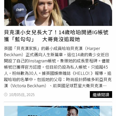
與服裝外，MV中的細節更是充滿驚喜。泰勒絲不僅召集了
《The Eras Tour》的舞群再次共演，更巧妙地致敬了她的
球星未婚夫Travis Kelce。劇中一幕，泰勒絲接住從場外飛
來的橄欖球，隨後走進一間房號為「87號」的房間，精準呼
應了男友的運動身份與
背號
，讓粉絲直呼感動。此外，私下
貝克漢小女兒長大了！14歲哈珀開通IG帳號
熱愛烘焙的泰勒絲也讓自製的「酸種麵包」獻出螢幕處女
獲「藍勾勾」 大哥竟沒追蹤她
秀，她搞笑表示：「對於我這個烘焙人來說，這天真的非常
興奮，因為我的麵包正式成為音樂錄影帶明星啦！」泰勒絲
英國「貝克漢家族」的最小成員哈珀貝克漢（Harper
新專輯《星夢人生》自上周5發行後，不負眾望再次打破多
Beckham）正式邁向人生新篇章，這位14歲的青少女近日
項紀錄，超越她自己上一張專輯首波主打所寫下的紀錄，再
開設了自己的Instagram帳號，象徵她的成長里程碑。儘管
創事業高峰。《星夢人生》數位平台已全面上線，實體專輯
帳號已獲得官方認證，但目前仍設為私人帳號，只追蹤45
發行日將於日後公布於「環球音樂 西洋」臉書粉專。
人，粉絲數為30人。據英國娛樂雜誌《HELLO! 》報導，追
蹤哈珀的名單中，包括她的父母：時尚設計師維多莉亞貝克
漢（Victoria Beckham）、前英國足球巨星大衛貝克漢
（David Beckham），以及她的哥哥克魯茲（Cruz
繼續閱讀
10月05日, 2025
Beckham）和羅密歐（Romeo Beckham）。目前哈珀關注
的帳號名單仍未公開。不過，大哥布魯克林（Brooklyn
Beckham）似乎尚未追蹤她。據悉，布魯克林今年5月才傳