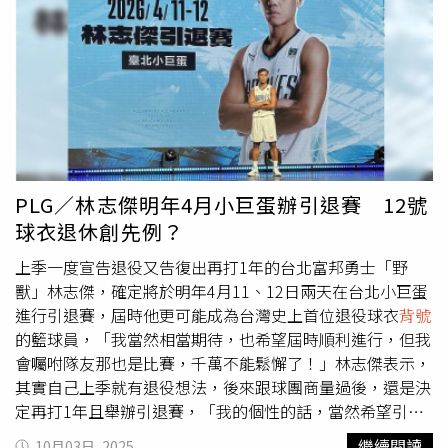
出為了妻子、好萊塢女演員佩茲（Nicola Peltz）和家族翻
臉，已多次缺席家族聚會。這項消息最初由母親維多莉亞在
限時動態上曝光。畫面中，母女倆親密自拍、做出親吻表
情，維多莉亞轉發這張照片並附上「Kisses」的文字，以及
哈珀帳號的標註，使她的社群帳號首度在公眾視野中亮相。
哈珀的個人頭像則是1張黑白照片，畫面裡她雙手輕托頭
側，神情自然。身為貝克漢家中唯一的女兒，哈珀與父母的
感情極為親密。大衛多次在社群上稱她為「漂亮女士」
（pretty lady）。隨著她步入青春期，父女關係也進入新的
PLG／林志傑明年4月小巨蛋辦引退賽 12號
階段。大衛日前也在個人帳號分享1張為哈珀準備沙拉的照
球衣退休創先例？
片，只見沙拉中央用紅椒切成了1個愛心形狀，他也在貼文
中寫道：「今天幫哈珀準備了這份沙拉，希望她不會覺得這
上季一度宣告退役又告復出再打1年的台北富邦勇士「野
顆愛心太尷尬，畢竟她現在14歲了。」畫面可說是既溫馨又
獸」林志傑，確定將於明年4月11、12日兩天在台北小巨蛋
幽默。外界也好奇，哈珀是否會延續父母的創業精神。今
進行引退賽，屆時他更可能成為台灣史上首位退役球衣
背號
夏，她與家人前往義大利度假時，被拍到與母親穿著相同的
的籃球員，「我當然相當期待，也希望屆時順利進行，但我
白色連帽衫，上面印有「seven」字樣，而這正是她的中間
會囑咐隊友那也是比賽，千萬不能鬆懈了！」林志傑表示，
名，同時也是父親大衛當年在英格蘭隊球衣上的
背號
，以及
其實自己上季就有退役想法，後來跟球團商量過後，還是決
他們價值2千萬美元的超級遊艇的名稱。外界猜測，這件衣
定再打1年且舉辦引退賽，「我的個性的話，當然希望引退
服或許暗示哈珀未來可能推出以「Seven」為名的個人品
賽簡單就好，這是我的榮幸，畢竟以我的歲數來看，還再打
繼續閱讀
10月03日, 2025