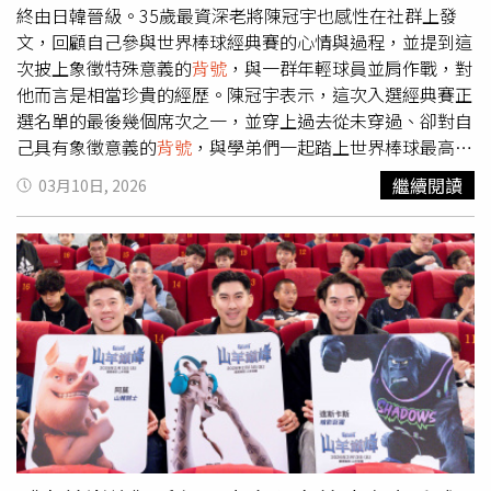
與黃仁勳見面吃飯。日前他與隊友Keria、Oner登上LCK官
終由日韓晉級。35歲最資深老將陳冠宇也感性在社群上發
方節目《Lolly Night》接受問答挑戰，其中一道題目要他們
文，回顧自己參與世界棒球經典賽的心情與過程，並提到這
在「與女團成員漫步漢江」、「和世界頂級職業選手組隊打
次披上象徵特殊意義的
背號
，與一群年輕球員並肩作戰，對
《英雄聯盟》」以及「與科技企業領袖共進炸雞晚餐」之間
他而言是相當珍貴的經歷。陳冠宇表示，這次入選經典賽正
做出選擇。結果Faker與Keria不約而同選擇第三個選項。
選名單的最後幾個席次之一，並穿上過去從未穿過、卻對自
Keria認為，成功人士的經驗值得學習，能從交流中獲得啟
己具有象徵意義的
背號
，與學弟們一起踏上世界棒球最高等
發；至於Faker則給出相當逗趣的理由。他坦言當時肚子正
級的賽事舞台。能與許多未來之星並肩作戰，也是他長久以
繼續閱讀
03月10日, 2026
餓著，笑說：「感覺他們應該會請客吧，應該會吃得特別
來相當期待的事情。陳冠宇最後一次打國家隊。（圖／翻攝
香。」一句話讓現場瞬間笑翻，也讓粉絲見識到這位電競天
IG／陳冠宇）在集訓與比賽期間，陳冠宇也觀察到多名年輕
王幽默的一面。Faker過去就曾公開表示希望有機會與黃仁
球員的不同特質。他提到，柏毓在各種事情上總能侃侃而
勳見面吃飯。（圖／翻攝X @T1LoL）
談；莊陳則展現沉穩內斂的性格；沙子宸做事條理分明、邏
輯清楚；林維恩雖然表面看似搞笑，但內心始終抱持著不服
輸、想要贏過對手的決心。此外，他也形容徐若熙處事不疾
不徐，彷彿能讓事情看起來變得簡單；鄭浩均在他眼中並非
外界所說的「怪人」，而是一位清楚知道自己需要什麼，並
努力實現目標的球員；張峻瑋則在比賽中時常提醒他不要過
於緊張，對他而言是相當重要的存在。陳冠宇也提到，孫易
磊與自己一樣容易感動落淚，同時也是一位十分有禮貌的學
弟；林詩翔原本讓人以為個性安靜，但談吐其實相當外向，