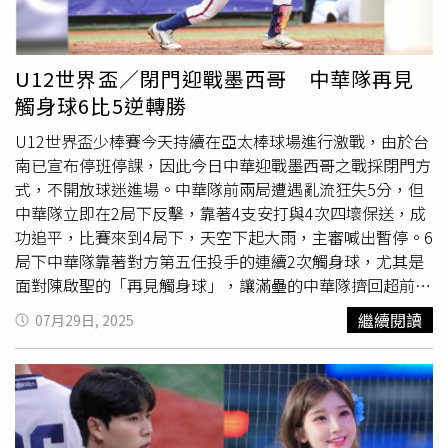
幸福。」頂新和德文教基金會副執行長邱慧珊指出：「創辦
人魏應充先生長年關注基層棒球發展，希望透過集團整合資
源力量，用多元的方式支持和陪伴弱勢朋友。」頂新和德文
U12世界盃／閉門迎戰墨西哥 中華隊再見
教基金會長期公益夥伴—味全食品透過『沃鄉計畫』全力支
觸身球6比5逆轉勝
持，連續兩年共捐贈230箱保久乳，提供北海岸地區至少
300戶家庭營養補給。今年更首度導入『食育課程』，今年
U12世界盃少棒賽今天持續在亞太棒球場進行激戰，由於台
更首度導入「食育課程」，以淺顯有趣的方式介紹日常營養
南已宣布停班停課，因此今日中華迎戰墨西哥之戰採閉門方
與飲食知識，孩子們舉手搶答，氣氛熱絡。頂新和德文教基
式，不開放球迷進場。中華隊前兩局遭遇亂流狂失5分，但
金會結合味全食品「沃鄉計畫」的全力支持，提供保久乳給
中華隊立即在2局下反擊，靠著4支安打與4次四壞保送，成
三芝、萬里地區至少300戶家庭營養補給。（圖片提供／頂
功追平，比賽來到4局下，天空下起大雨，主審喊出暫停。6
新和德文教基金會）負責新生活促進會小太陽課輔班的楊雅
局下中華隊靠著對方第五任投手的連續2次觸身球，尤其是
雯主任表示：「感謝基金會幫忙，讓小朋友多了接觸世界的
面對陳啟聖的「再見觸身球」，讓滿壘的中華隊擠回超前致
機會，協會服務的弱勢學童家長需遠赴外地上班，導致其放
勝分，最終以6比5逆轉勝。中華隊此役派出就讀於桃園龜山
繼續閱讀
07月29日, 2025
假時無人照料，從早晨7點30分開始到家長下班、待在暑期
國小的李昀潤先發，沒想到首局就遭遇亂流，被打了2支安
課輔班的時間長達12小時，這裡成了他們重要的支持。此次
打，2次暴投與2次四壞保送，尤其是面對第5棒佩雷斯.魯伊
活動不僅帶來新鮮體驗，更多元充實偏鄉學童的暑期教育，
斯的時候被敲了中右外野二壘安打，單局失2分，中華隊開
為孩子們點亮一段豐富且有意義的暑期時光。」
局就陷入苦戰。1局下墨西哥先發投手盧卡.洛培茲同樣出現
不穩狀態，中華隊展開反攻，開路先鋒胡誠恩和李權恩先後