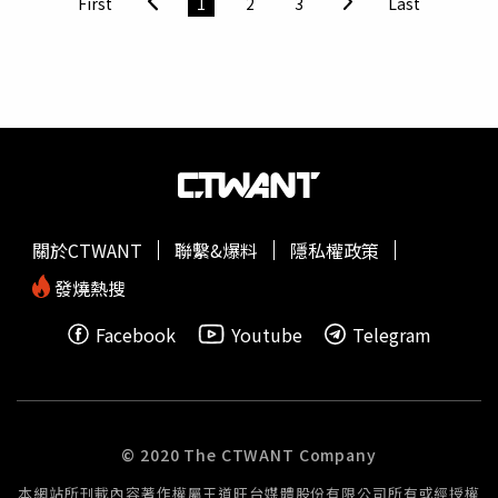
First
1
2
3
Last
們對卓越的無限追求。台灣是一個重視品質與細節的市場，
我們相信 CINCORO 獨特的風格與順滑的口感，將深受本地
消費者喜愛。」「23」的魔力與 CINCOROCINCORO 由
NBA 傳奇人物 Michael Jordan 共同創辦，他在場上的表現
包括兩次三連霸與多次得分王榮譽，進攻犀利、防守一流。
身穿 23 號球衣的喬丹，是個無與倫比的存在。CINCORO
正是承襲他這股精神，展現對卓越品質與完美追求的堅持。
瓶身設計情境圖（圖／CINCORO提供）。CINCORO 邀請
Nike 特別專案副總裁 Mark Smith 打造一款打破烈酒界常規
關於CTWANT
聯繫&爆料
隱私權政策
的奢華瓶身。其設計包括瓶頸與瓶底皆為23度優雅傾角，當
23支酒瓶首尾相連時，將形成一個與籃球場開球圈直徑一致
發燒熱搜
的完美圓形，向品牌創辦人深厚的籃球淵源致敬。而台灣正
Facebook
Youtube
Telegram
好成為 CINCORO 的第23個市場，完美呼應數字「23」與
Jordan 傳奇不朽的象徵。※禁止酒駕，未滿18歲請勿飲
酒。Yoo9 Drinks 台灣代表、業務總監許瑋仁 (Oliver Hsu)
與事業發展總監 (Michael Huang) 表示：「我們很榮幸與
CINCORO 攜手合作，將這款卓越龍舌蘭酒引進台灣市場。
© 2020 The CTWANT Company
CINCORO 對品質的堅持與我們品牌理念相符，我們相信這
本網站所刊載內容著作權屬王道旺台媒體股份有限公司所有或經授權