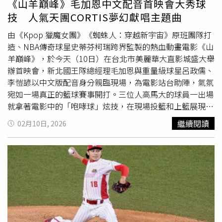
《山羊巔峰》毛加恩中文配音首映會大秀球
展現出真誠的一面；曾峻岳過去在場上的表現一直令人放
技 人氣天團CORTIS夢幻獻唱主題曲
心，這次再度看到他的成長，也讓人印象深刻。他也笑說，
曾峻岳曾多次打電話邀請他一起加入中華隊並肩作戰。本屆
由《Kpop 獵魔女團》《蜘蛛人：穿越新宇宙》原班團隊打
經典賽中華隊無緣晉級。（圖／翻攝IG／陳冠宇）談到與隊
造、NBA傳奇球星史蒂芬柯瑞跨界監製的熱血動畫電影《山
友古林睿煬的互動，陳冠宇回憶有一次比賽中，古林對他
羊巔峰》，於今天（10日）在台北市美麗華大直影城盛大舉
說：「學長好佩服你怎麼可以堅持打這麼多次中華隊？」陳
辦首映會，新北國王隊總經理毛加恩與重量級球星呂政儒、
冠宇也坦言，只要穿上這件代表國家的球衣，便能感受到沉
李愷諺以中文版配音身分親臨現場，為電影站台助陣，氣氛
重壓力，「這件有球衣穿上去很驕傲但也充滿了重量，承載
宛如一場真正的籃球賽事開打。三位人高馬大的球員一出場
了所有棒球人的夢想、全台灣人民的力量去與其他國家爭取
就拿著電影中的「咆哮球」炫技，在現場投籃和上籃展現高
最高榮譽光這件事就很值得驕傲。」陳冠宇也感謝這次與他
超球技，瞬間點燃全場熱度。而三人對這次共同合作的成
繼續閱讀
02月10日, 2026
一同征戰經典賽的隊友，包括張奕、吳念庭、胡智爲、林凱
果，感覺同樣都是「聽起來好不像自己平時的聲音」。毛加
恩此次為禁區守護者長頸鹿「蘭尼」獻聲，該角色在英文版
威、江坤宇、陳傑憲與陳晨威等老戰友，以及眾多年輕學
由史蒂芬柯瑞親自配音。他表示，透過聲音詮釋角色，是一
弟。他表示，能與大家並肩作戰最後一場國際賽取得勝利，
次完全不同於球場的挑戰，「必須只用聲音去傳達角色的重
讓自己的國家隊生涯劃下圓滿句點，很開心也很滿足，「謝
量與穩定感，反而更考驗內心的節奏。」以神準外線聞名的
謝你們致我打了20年的中華隊。」 在 Instagram 查看這則
呂政儒，則為氣勢十足的大猩猩「達斯卡斯」配音。他笑
貼文 從 Instagram 分享的貼文
說，角色的張力與外放情緒，與自己平時在場上的冷靜形象
形成有趣反差，尤其必須放下偶包在錄音室中鬼吼鬼叫，真