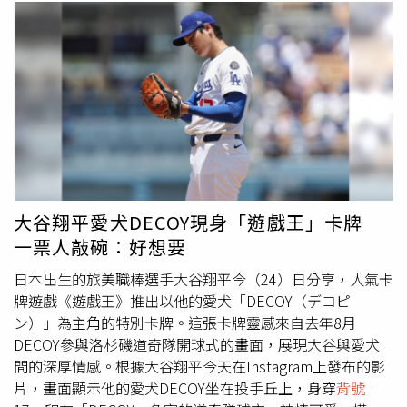
西奧拉的中左外野深遠安打，但中華隊展現美技將他觸殺在
前已更換為美食照。韓網也流傳一張李珠珢與一名男子緊貼
二壘前。4局下比賽現場下起雨來，而且雨勢看起來不小，
的4格拍貼照，引發外界聯想。貼文曝光後，PTT鄉民紛紛
胡誠恩遭到三振後，主審喊出暫停，比賽被迫中斷下來。比
留言表示，「看起來感覺滿帥的阿」、「沒男友才奇怪」、
賽因雨暫停超過40分鐘之後終於恢復，墨西哥依舊是第四任
「台灣啦啦隊員都有棒球男友了，韓女有很意外嗎」、「她
投手巴雷諾，中華隊李權恩內野滾地球出局，陳啟聖外野飛
沒有追求者才奇怪」、「當初簽台灣韓國兩邊跑，我就覺得
球遭接殺，中華隊三上三下。5局上，中華隊同樣是由第二
一定是捨不得男友」、「很帥啊，正妹就是要配帥哥，賞心
任投手鍾定栩續投，然而鍾定栩的一次觸身球卻被主審誤判
悅目」。而朴洙鍾2025年的戰績，目前打擊率為0.154、
為界外球，沒想到主審的這次誤判意外救了中華隊，因為鍾
OPS 0.406、1轟。韓網方面則討論表示，「看大頭貼就知
定栩三振了裴瑞茲，緊接著被阿門塔敲出二壘安打，中華隊
道了」、「有段時間有人說看到她跟某選手在飯店，該不會
成功守住此局。5局下，墨西哥二壘手展現美技，兩度成功
就是他吧」、「朴洙鍾雖然棒球實力不行，但戀愛對象來說
大谷翔平愛犬DECOY現身「遊戲王」卡牌
撲接將中華隊打者封殺在一壘包前，雙方依舊是戰成5比5。
外型和身材都不錯啊」、「之前有人在說她男友是我們球
一票人敲碗：好想要
比賽來到6局上，鍾定栩沒有讓對手越過雷池一步，主投4.2
員，沒人信」、「我去年有看到朴洙鍾按了李珠珢貼文讚又
局僅被敲出2安，送出5次三振，幾近完美表現。6局下，中
日本出生的旅美職棒選手大谷翔平今（24）日分享，人氣卡
立刻取消 」、「原來朴洙鍾球打不好是有原因的」。（圖
華隊打者也沒能將球敲過墨西哥內野防線，2人出局後鍾定
牌遊戲《遊戲王》推出以他的愛犬「DECOY（デコピ
／翻攝自PTT）（圖／翻攝自Instagram）韓網瘋傳人生四
栩上場打擊，沒想到整場比賽表現優異的墨西哥內野防線竟
ン）」為主角的特別卡牌。這張卡牌靈感來自去年8月
格情侶照。（圖／翻攝自theqoo）
出現傳球失誤，鍾定栩上壘後換上林楷宸代跑，林楷宸盜壘
DECOY參與洛杉磯道奇隊開球式的畫面，展現大谷與愛犬
攻佔得點圈，墨西哥選擇保送胡誠恩，投了71球的巴雷諾退
間的深厚情感。根據大谷翔平今天在Instagram上發布的影
場，墨西哥第五任投手岡薩雷斯接替，中華隊李權恩打擊，
片，畫面顯示他的愛犬DECOY坐在投手丘上，身穿
背號
巧合的是投打兩人
背號
都是「33號」，成為另類對決戲碼。