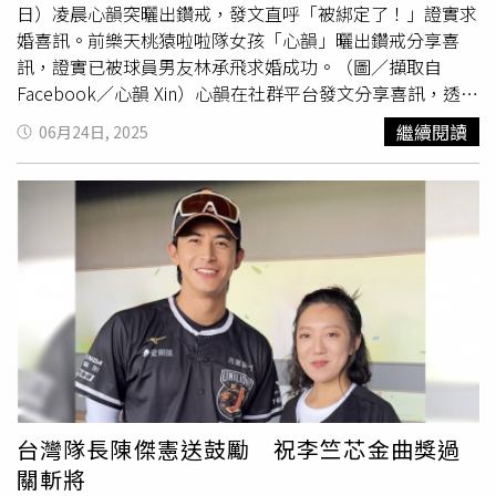
日）凌晨心韻突曬出鑽戒，發文直呼「被綁定了！」證實求
婚喜訊。前樂天桃猿啦啦隊女孩「心韻」曬出鑽戒分享喜
訊，證實已被球員男友林承飛求婚成功。（圖／擷取自
Facebook／心韻 Xin）心韻在社群平台發文分享喜訊，透露
昨（23日）已被男友求婚成功，戀情終於開花結果，
繼續閱讀
06月24日, 2025
「6/23這個日期，其實之前討論過是理想中登記結婚的日
子，因為除了是我們倆的
背號
之外，還發現我們的生日加起
來也正是6/23，（他4/8 & 我2/15）。」心韻也幸福說道，
「也許，這一天，故事的節奏有些不一樣，不是登記，卻寫
進了更深的心意，原來最適合的日子，會自己長出新的意
義，謝謝你讓我的這一天，如願以償地被愛填滿，因為是你
所以我願意。」貼文曝光後，底下留言區刷滿整排恭喜，圈
內好友與粉絲紛紛獻上祝福，「瘋掉！超浪漫超有意義！一
定要幸福」、「恭喜心韻跟阿飛」、「你們有夠可愛ㄉ，有
夠喜歡」、「大恭喜，要一直很幸福」、「恭喜，太幸福了
～～～～」、「生日加起來，就是結婚紀念日好酷！恭喜
喔！」
台灣隊長陳傑憲送鼓勵 祝李竺芯金曲獎過
關斬將