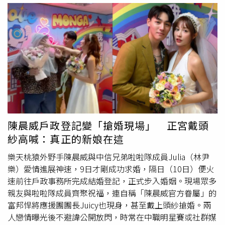
相當失落，因為他非常渴望為國家出賽。他形容徐若熙是一
25代表『開心笑的意思』，用25帶給大家開心歡樂」，她
名自我要求極高、態度認真的選手。蔡其昌認為，從古林睿
也分享加入的心中喜悅，「很開心，今年可以加入夢想家，
煬到徐若熙的發展歷程可以看出，高中畢業後先留在中職接
也感謝球隊球團，啦啦隊隊員們非常感謝，接下來會盡所能
受完整照顧，再挑戰旅外舞台，同樣是一條可行且成功的道
努力，讓大家不要失望，希望粉絲可以支持她，或支持球
路。他也笑說「聽說這次合約條件不錯」，並承諾，未來徐
隊」。三上悠亞分享自己選擇25號應援的原因。（圖／方萬
若熙若在日職一軍迎來初登板，「那一天我一定會飛到福
民攝）此外，球團策略發展總監王信凱也表示，「去年有一
岡，在現場看他比賽。」
日啦啦隊活動，球迷現場狀況反應不錯，有持續跟日方溝
通」，漸漸促成這段合作。他也透露，三上悠亞昨天落地
後，就跟隊長梓梓一起訓練到5點，希望場次也增多一點，
在夢想家獲得更多關注」。三上悠亞本季將在夢想家主場6
陳晨威戶政登記變「搶婚現場」 正宮戴頭
場賽事登場應援，分別是今年12月27日、12月28日及明年1
紗高喊：真正的新娘在這
月17日、1月18日、3月25日、3月27日，1月場次D-FANS優
先購票時間明年1月5日中午12點到1月7日上午10點，全面
樂天桃猿外野手陳晨威與中信兄弟啦啦隊成員Julia（林尹
開賣則是1月7日中午12點起，3月場次D-FANS優先購票明
樂）愛情進展神速，9日才剛成功求婚，隔日（10日）便火
年2月25日中午12點到2月27日上午10點，全面開賣則是2
速前往戶政事務所完成結婚登記，正式步入婚姻。現場眾多
月27日中午12點起。
親友與啦啦隊成員齊聚祝福，連自稱「陳晨威官方眷屬」的
富邦悍將應援團團長Juicy也現身，甚至戴上頭紗搶婚。兩
人戀情曝光後不避諱公開放閃，時常在中職明星賽或社群媒