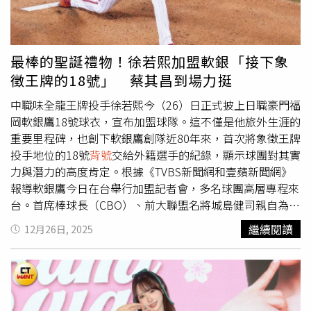
的與自己預期中的配音不太一樣。索尼影業贈送電影中的衝
刺隊球衣給三位配音球員。（圖／索尼影業提供）至於「新
北飆風玫瑰」李愷諺這次則在電影中一人分飾兩角，客串為
獅子「李大獅」與山豬騎士「阿莫」獻聲，他笑說切換不同
最棒的聖誕禮物！徐若熙加盟軟銀「接下象
角色的聲線與個性相當具有挑戰性，「打籃球真的簡單多
徵王牌的18號」 蔡其昌到場力挺
了，我還以為我第一次來錄音室會是來唱歌呢！」三人第一
次在大銀幕上看到自己的作品，都表示感覺好特別，聽起來
中職味全龍王牌投手徐若熙今（26）日正式披上日職豪門福
好不像自己平時的聲音。活動後半段更特別安排互動環節，
岡軟銀鷹18號球衣，宣布加盟球隊。這不僅是他旅外生涯的
三位球星化身教練，挑選電影角色組成「動物版3對3鬥牛陣
重要里程碑，也創下軟銀鷹創隊近80年來，首次將象徵王牌
容」，分享各自的戰術思維，讓電影世界觀與真實籃球策略
投手地位的18號
背號
交給外籍選手的紀錄，顯示球團對其實
產生有趣連結。最後，索尼影業也特別準備電影中的衝刺隊
力與潛力的高度肯定。根據《TVBS新聞網和壹蘋新聞網》
球衣贈送給三位配音球員，背面更印上三人的名字與
背號
，
報導軟銀鷹今日在台舉行加盟記者會，多名球團高層專程來
象徵這次跨界合作的熱血意義，為活動畫下高潮句點。新北
台。首席棒球長（CBO）、前大聯盟名將城島健司親自為徐
國王隊總經理毛加恩展現神射球技。（圖／索尼影業提供）
若熙披上18號球衣，並直言：「徐若熙是我們收到最棒的聖
繼續閱讀
12月26日, 2025
《山羊巔峰》近期最勁爆的消息莫過於與人氣天團CORTIS
誕禮物。」他指出，在日本棒壇，18號就是王牌投手的象
的夢幻合作，主題曲〈Mention Me〉直接在社群上引發熱
徵，球團從一開始就認為這個
背號
最適合徐若熙，幾乎沒有
烈討論，首次為電影獻唱的CORTIS更將在今年NBA明星賽
經過太多討論。城島健司表示，徐若熙已經是一名非常出色
中場演出，成為少數在該舞台演出的亞洲團體之一。日前才
的投手，但仍未到達生涯的天花板。軟銀鷹擁有世界頂級的
剛來台灣參加金唱片頒獎典禮的CORTIS影響力席捲全球，
運動科學資源與教練團，期待能協助他在技術與身體條件上