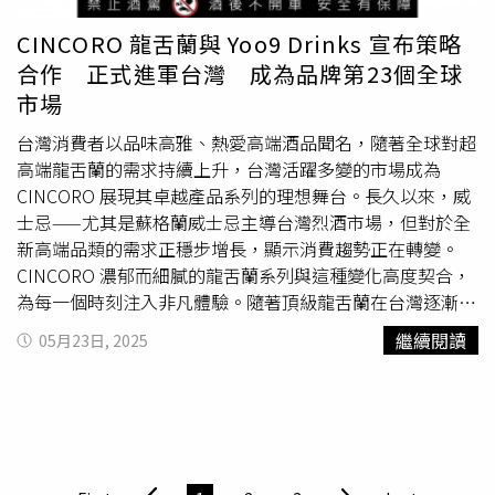
示這次的數字是17是她的生日，演唱的這天是6月1日也是
自己人生中第一次唱進棒球場，身上穿的這件球衣也是今年
CINCORO 龍舌蘭與 Yoo9 Drinks 宣布策略
生日月收到的第一個生日禮物，一切都特別有意義。統一獅
合作 正式進軍台灣 成為品牌第23個全球
隊長陳傑憲也特別於賽前與李竺芯合照，並祝福李竺芯金曲
市場
能像12強比賽一樣次次過關斬將贏得勝利，昨比賽統一獅以
5比0勝出，隊長也擊出關鍵性安打。
台灣消費者以品味高雅、熱愛高端酒品聞名，隨著全球對超
高端龍舌蘭的需求持續上升，台灣活躍多變的市場成為
CINCORO 展現其卓越產品系列的理想舞台。長久以來，威
士忌——尤其是蘇格蘭威士忌主導台灣烈酒市場，但對於全
新高端品類的需求正穩步增長，顯示消費趨勢正在轉變。
CINCORO 濃郁而細膩的龍舌蘭系列與這種變化高度契合，
為每一個時刻注入非凡體驗。隨著頂級龍舌蘭在台灣逐漸受
到關注，具鑑賞力的消費者正尋找能展現工藝與卓越品質的
繼續閱讀
05月23日, 2025
品牌，而這正是 CINCORO 的核心價值。※禁止酒駕，未滿
18歲請勿飲酒。CINCORO 國際業務董事總經理 Quentin
Job 表示：「我們很高興能將 CINCORO 帶進台灣，這是我
們自 2023 年底開始拓展以來的第23個全球市場。數字23對
我們意義非凡。那是 Michael Jordan 的經典
背號
，也體現
在我們酒瓶的設計中，瓶口與瓶底皆以23度角切割，象徵我