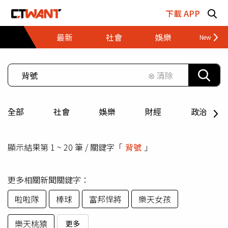
跳至主要內容區塊
下載 APP
最新
社會
娛樂
財經
⊗ 清除
全部
社會
娛樂
財經
政治
顯示結果第 1 ~ 20 筆 / 關鍵字「
背號
」
更多相關新聞關鍵字：
啦啦隊
棒球
富邦悍將
樂天女孩
樂天桃猿
更多