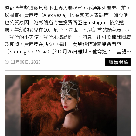
道奇今年擊敗藍鳥奪下世界大賽冠軍，不過系列賽開打前，
球團宣布費西亞（Alex Vesia）因為家庭因素缺席，如今他
也公開原因。洛杉磯道奇左投費西亞在Instagram發文透
露，年幼的女兒在10月底不幸過世。他以沉重的語氣表示，
「我們的小天使，我們永遠愛妳」，消息一出引發棒球圈廣
泛哀悼。費西亞在貼文中指出，女兒絲特玲索兒費西亞
（Sterling Sol Vesia）於10月26日離世。他寫道：「言語無
法形容我們此刻的痛苦，但我們會永遠將她放在心中，珍惜
繼續閱讀
11月08日, 2025
與她共度的每一分每一秒。」 在 Instagram 查看這則貼文
從 Instagram 分享的貼文 作為道奇牛棚的主力左投，費西
亞本季在例行賽出賽68場，防禦率為3.02，貢獻26次中繼
與5次救援；在季後賽中也登板7場，累積4.2局投球並送出4
次三振，防禦率為3.86。雖然未能參戰世界大賽，但道奇隊
在比賽期間仍透過實際行動表達支持。牛棚投手們的球帽
上，在世界大賽標誌旁繡上他的
背號
「51」，藍鳥隊部分球
員也手寫「51」致意，表達對費西亞的支持與關懷。費西亞
感謝道奇球團在艱難時刻提供支持與理解，「如果沒有棒球
這個大家庭的陪伴，我們無法撐過這一切。」他也特別向道