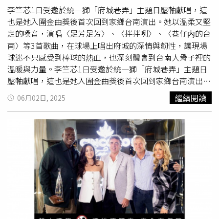
李竺芯1日受邀於統一獅「府城巷弄」主題日壓軸獻唱，這
也是她入圍金曲獎後首次回到家鄉台南演出。她以溫柔又堅
定的嗓音，演唱〈足芳足芳〉、〈拌拌咧〉、〈巷仔内的台
南〉等3首歌曲，在球場上唱出府城的深情與韌性，讓現場
球迷不只感受到棒球的熱血，也深刻體會到台南人骨子裡的
溫暖與力量。李竺芯1日受邀於統一獅「府城巷弄」主題日
壓軸獻唱，這也是她入圍金曲獎後首次回到家鄉台南演出。
（圖／統一7-ELEVEN獅提供）李竺芯以專輯《Suí 水》入
繼續閱讀
06月02日, 2025
圍第36屆金曲獎包括年度專輯獎、年度歌曲獎、最佳台語專
輯、最佳台語女歌手、最佳作詞人，以及與鍾興民共同入圍
的最佳專輯製作人獎。來自台南的她，特別推薦自己回台南
一定會吃的虱目魚、牛肉湯、鱔魚意麵、石斑鮮魚湯，她
說：「雖然我自己都喝原味，但朋友來一定會帶他們去吃特
有的西瓜綿口味。」昨天李竺芯在現場感受到球迷的集體應
援跟球星們的身心耐力，感覺很神奇、好厲害，甚至是這次
的演出時聽到外野的朋友大喊「足Suí」，笑說真是見識到
球迷的丹田力，也讓自己更有力量。而統一獅特別準備了一
件專屬球衣，
背號
「17」，象徵她6月17日生日。李竺芯表