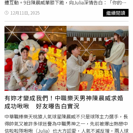
體互動。9日陳晨威單膝下跪，向Julia深情告白：「你的
背
號
是49，剛好是我
背號
98的一半，我相信這是緣份，也是
繼續閱讀
12月11日, 2025
註定。你是我的一半，有你，才有我們。」感動Julia當場點
頭答應。經紀人表示，婚禮正在籌備中。julia與陳晨威昨日
登記結婚。（圖／翻攝IG／juliaaa.49）沒想到求婚才剛落
幕，兩人就迫不及待地攜手邁入人生下一階段。10日，陳晨
威與Julia在親友陪同下完成登記，現場可見前職棒選手陳家
駒、陳品學，以及PS女孩峮峮、昀二等人到場祝賀，氣氛
溫馨喜悅。這登記結婚的速度，連Julia自己也笑喊「光速神
威不是叫假的。」有趣的是，富邦悍將啦啦隊團長Juicy也
到場搶鏡，搞笑扮成「準新娘」，戴著頭紗與新人合影，並
在社群寫下：「搶婚成功？頭紗是我的了～不好意思喔，就
是你們看到這樣！」甚至宣示主權說：「歡迎參與我的結婚
典禮！真正的新娘在這裡，女人的戰爭還是沒有平息，我是
有妳才變成我們！中職樂天男神陳晨威求婚
不會輕易停戰的，謝謝姊妹的祝福。」日前Juicy在陳晨威
成功啾啾 好友曝告白實況
求婚消息曝光後，還發限動自嘲心碎，瞬間從「正宮」變
「前女友」，逗趣反應讓粉絲笑翻。juicy假裝正宮與陳晨威
中華職棒樂天桃猿人氣球星陳晨威不只是球隊主力選手，長
合照。（圖／翻攝IG／juicy333）貼文曝光後，網友也紛紛
得帥氣又被許多球迷譽為中職男神之一，先前被爆出熱戀中
笑喊，「連忙從東京趕回來搶婚哈哈哈哈，直接把請帖變喜
信啦啦隊啾啾（Julia）也大方認愛，人氣不減反增，兩人球