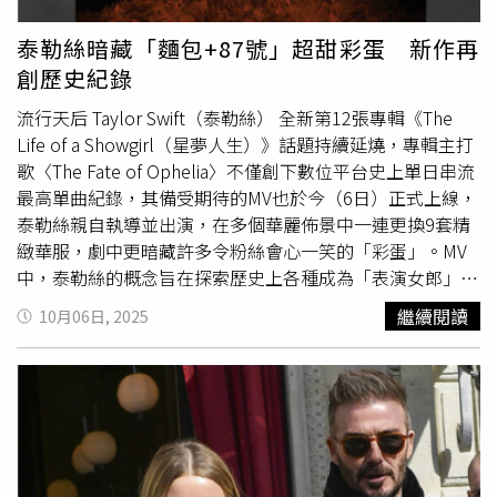
奇球迷、藍鳥隊與廣大球迷表達感激之意，「我們收到了你
們的訊息與留言，這給我們帶來了許多安慰。」費西亞的妻
泰勒絲暗藏「麵包+87號」超甜彩蛋 新作再
子凱拉（Kayla Vesia）今年4月宣布，她和丈夫將迎來夫妻
創歷史紀錄
倆的第一個孩子，甚至在世界大賽前夕，她也曾PO出自己
挺著孕肚在球場與丈夫的合照，從肚子大小來看，距離寶寶
流行天后 Taylor Swift（泰勒絲） 全新第12張專輯《The
預產期應不遠，沒想到最終卻傳出噩耗。世界大賽開打前
Life of a Showgirl（星夢人生）》話題持續延燒，專輯主打
夕，道奇球團上個月24日宣布，「我們懷著沉重的心情告訴
歌〈The Fate of Ophelia〉不僅創下數位平台史上單日串流
大家，Alex Vesia目前暫時離隊，與妻子凱拉一同面對極為
最高單曲紀錄，其備受期待的MV也於今（6日）正式上線，
私人的家庭事務。整個道奇組織都在為維西亞一家送上關心
泰勒絲親自執導並出演，在多個華麗佈景中一連更換9套精
與祝福，未來將在適當時機再提供進一步說明。」10月中凱
緻華服，劇中更暗藏許多令粉絲會心一笑的「彩蛋」。MV
拉挺著孕肚在球場與費西亞合照。（圖／翻攝IG／
中，泰勒絲的概念旨在探索歷史上各種成為「表演女郎」的
babyy_vesia）
方式。她解釋：「例如在19世紀，你可能是畫家模特兒；你
繼續閱讀
10月06日, 2025
可能是夜總會的歌舞表演者，或是在劇場中演出的舞台劇演
員、拉斯維加斯的歌舞女郎，甚至是1930到1940年代的銀
幕女伶，抑或是像《The Eras Tour》演唱會巡演的流行歌
手。」從金色長髮白裙的畫作甦醒，到身穿鮮紅連身衣穿梭
於歌舞廳後台，再到換上水藍色泳裝領舞，場景與造型快速
轉換，展現了不同時代的華麗風格。泰勒絲自製的酸種麵包
也入鏡MV。（圖／翻攝自Taylor SwiftYT）除了絢麗的場景