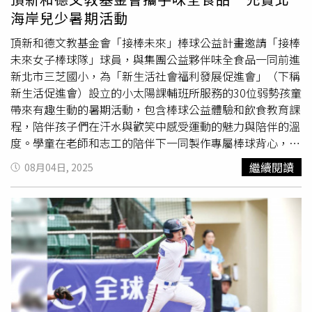
戰；魏芃禾則選擇5號戰袍，象徵場上五人齊心協力，為團
海岸兒少暑期活動
隊而戰。即將邁向職業賽場之際，總教練許皓程送上祝福：
「希望兩位新秀保持健康，在新賽季打出最好的自己。」兩
頂新和德文教基金會「接棒未來」棒球公益計畫邀請「接棒
人也齊聲向戰友喊話：「新賽季請大家多多進場，為戰神加
未來女子棒球隊」球員，與集團公益夥伴味全食品一同前進
油！」
新北市三芝國小，為「新生活社會福利發展促進會」（下稱
新生活促進會）設立的小太陽課輔班所服務的30位弱勢孩童
帶來有趣生動的暑期活動，包含棒球公益體驗和飲食教育課
程，陪伴孩子們在汗水與歡笑中感受運動的魅力與陪伴的溫
度。學童在老師和志工的陪伴下一同製作專屬棒球背心，設
計屬於自己的球衣
背號
。（圖片提供／頂新和德文教基金
繼續閱讀
08月04日, 2025
會）活動當天，30位學童在老師和志工的陪伴下一同製作專
屬棒球背心，設計屬於自己的球衣號碼，分組學習打擊、守
備、傳接球等基本技巧，並透過比賽體驗場上奔跑揮棒的快
感。這次擔任公益指導教練的林珈羽與李詩芸來自「接棒未
來女子棒球隊」，是國內女棒聯賽的常勝軍，也獲得頂新和
德文教基金會長期贊助。副隊長林珈羽笑著說：「孩子們超
級熱情，一早就在教室門口，拿著筆要我們簽名，真的很感
動！」資深選手也表示：「自己從高中時期就在頂新和德文
教基金會的支持下安心練球，如今有機會回饋社會，是一種