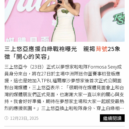
現在不僅是好萊塢電影的話題中心，更站上世界最頂尖的籃
持續進化，未來成為球隊輪值中的核心戰力。18號在日本職
球殿堂，〈Mention Me〉勢必將繼〈Golden〉之後，成為
棒具有深厚傳統，長期被視為球隊主戰投手的代表號碼，這
另一首風靡全世界的Kpop神曲。同時作為《山羊巔峰》監
項象徵可追溯至讀賣巨人等老牌球隊。另一種說法則認為，
製與配音演員的史蒂芬柯瑞，在訪談中也分享到他在電影中
其源自日本歌舞伎文化中的「十八番」，意指最具代表性的
最想傳達給觀眾的核心精神。他表示，觀眾其實不需要對籃
看家本領，後來被引申為頂尖選手的象徵。在軟銀鷹隊史
球有多深的了解，也能享受這部作品，「希望大家能被片中
上，18號過去皆由本土投手穿著，包括2015年短暫效力的
的動作場面娛樂到，但更重要的是，我們打造的世界觀、角
松坂大輔，以及前「四本柱」之一、現任投手教練的新垣
三上悠亞應援白綠戰袍曝光 親揭
背號
25象
色的移動方式，以及每一個角色在銀幕上活起來的瞬間，這
渚。近年則由2011年選秀狀元武田翔太使用，直到本季結
徵「開心的笑容」
些都是純粹的娛樂體驗。」《山羊巔峰》2026年2月13日
束轉戰韓國職棒後，這個
背號
才正式空出。徐若熙自高中時
（五）正式上映。中文版配音陣容：毛加恩篇YouTube連
期便習慣穿著18號球衣，在中職效力味全龍期間同樣沿用此
三上悠亞今（23日）正式以夢想家啦啦隊Formosa Sexy成
結：
背號
，如今能在日職舞台延續，對他而言別具意義。他表
員身分來台，將在27日於主場中洲際迷你蛋賽事初登板應
示，18號是一種對自我的期許，「我希望成為最好的投手，
援，這也是她加入TPBL福爾摩沙夢想家後首次正式公開面
這個
背號
會一直推著我往更高的目標前進。」記者會現場也
對台灣媒體，三上悠亞表示：「很期待在媒體見面會上和台
出現熟悉身影。中華職棒會長蔡其昌趁立法院表決空檔到場
灣的媒體朋友們正式見面，也謝謝大家一直以來的關心與支
祝賀。據《自由時報》指出，蔡其昌回憶，徐若熙在中職初
持。我會好好準備，期待在夢想家主場和大家一起感受最熱
登板時，曾投3.2局就飆出11次三振，令人印象深刻，也讓
烈的應援氛圍。」三上悠亞換上啦啦隊身分、穿上白綠相間
他深刻體會頂尖投手的養成需要長期規畫與耐心。蔡其昌也
戰袍與台灣媒體公開見面。（圖／方萬民攝）多次來台的三
繼續閱讀
12月23日, 2025
分享，在經典賽資格賽前，徐若熙原本被安排擔任首戰先
上悠亞，這次換上啦啦隊身分、穿上白綠相間戰袍與台灣媒
發，後因腿部傷勢經教練團審慎評估臨時換人，當時徐若熙
體公開見面，她分享自己選擇25號應援的原因：「在日本