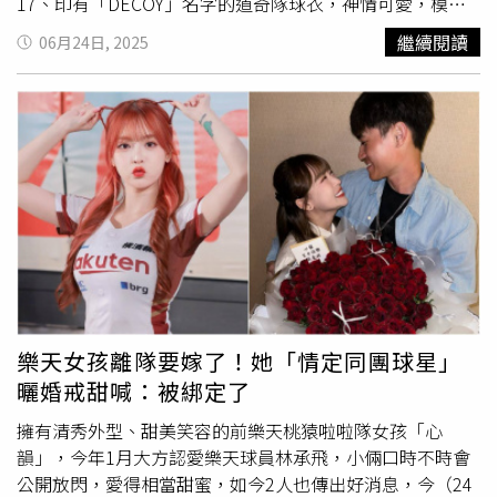
17、印有「DECOY」名字的道奇隊球衣，神情可愛，模樣
李權恩內角高球揮棒落空，捕手漏接，中華隊攻占二三壘，
吸睛。大谷也在貼文中寫下「遊戯王 x DECOY」，並以
繼續閱讀
06月24日, 2025
此時2人出局，關鍵時刻岡薩雷斯投出觸身球，中華隊滿
Hashtag標註「俺のターンドロー（我的回合，抽牌）」。
壘，岡薩雷斯面對陳啟聖又出現觸身球，中華隊靠著「再見
《THE ANSWER》報導，這張特製卡牌設計上屬於「光屬
觸身球」6比5逆轉勝。
性、獸族」，攻擊力與防禦力皆為「50」，象徵大谷翔平去
年球季創下的「50轟與50盜」紀錄。卡牌說明中寫道「神
聖投手丘上降臨的幸福天使，為了進行名為開球式的儀式與
搭檔一同現身。牠優雅的毛色與可愛外型迷倒眾人，儀式在
擊掌中畫下句點；與搭檔共同走向SHOWTIME，未來仍將
繼續」。大谷翔平的愛犬DECOY成為遊戲王的卡牌主角。
（圖／翻攝自Instagram／shoheiohtani）對此，不少球迷
對這張卡牌的細節驚嘆不已，紛紛直呼「攻防力都是50，太
有巧思」、「DECOY卡攻防50／50真是熱血」，也有人注
意到卡牌編號設計為「DKPN」，正是DECOY（日文發音デ
樂天女孩離隊要嫁了！她「情定同團球星」
コピン）的簡寫；還有網友表示強烈想收藏這張卡牌，「我
曬婚戒甜喊：被綁定了
這個禦宅族，真的好想要一張」、「不知道官方會不會開放
擁有清秀外型、甜美笑容的前樂天桃猿啦啦隊女孩「心
索取或贈品活動」。
韻」，今年1月大方認愛樂天球員林承飛，小倆口時不時會
公開放閃，愛得相當甜蜜，如今2人也傳出好消息，今（24