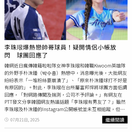
獲四壞保送，胡誠恩更是利用暴投保上三壘，逼得墨西哥緊
急喊出暫停。然而陳啟聖的無意揮棒球卻撞到棒子上出現一
壘前的雙殺打，中華隊無功而返。2局上李昀潤持續投球，
依舊是無法阻擋墨西哥攻勢，挨了4支安打失2分，李昀潤僅
投1.1局狂掉4分黯然退場，中華隊立刻由鍾定栩上場緊急救
援，但內野的失誤讓中華隊再失1分，0比5落後。2局下，
中華隊李秉容保送上壘，謝承濬敲出整場比賽全隊第1支安
李珠珢爆熱戀帥哥球員！疑開情侶小帳放
打，無人出局攻占一二壘，墨西哥果斷換掉先發投手，改由
閃 球團回應了
科瓦多瓦中繼，不過吳尚澄的安打、林書延的保送還是幫助
中華隊打開了得分大門。滿壘無人出局，可惜中華小將連吞
韓網近日瘋傳韓籍啦啦隊女神李珠珢和韓職Kiwoom英雄隊
2K，所幸科瓦多瓦的暴投，中華隊跑回第2分。李權恩保送
的外野手朴洙鍾（박수종）熱戀中，消息曝光後，大批網友
上壘，墨西哥換上第3任投手米蘭達，中華隊再次攻佔滿
紛紛表示「一堆粉絲要崩潰了」、「原來朴洙鍾球打不好是
壘，陳啟聖戴罪立功敲出右外野深遠安打，中華隊追回2
有原因的」。對此，李珠珢在台所屬富邦悍將球團方面低調
分；古夢杰保送，墨西哥總教練迫於無奈只能再次來到投手
回應，「對網路傳聞及揣測，公司不予評論。」有網友在
丘，換上第4任投手巴雷諾，此中華隊單局已經打了一輪，
PTT發文分享韓國網友熱議話題「李珠珢有男友了？」雖然
李秉容保送，中華隊擠回追平分；雙方戰成5比5。3局上，
李珠珢及朴洙鍾的Instagram公開帳號並未互相追蹤，但兩
中華隊終於回穩，鍾定栩讓墨西哥三上三下。3局下，吳尚
人分別有追蹤被外界視為他們各自小帳的帳號。小帳ID分別
繼續閱讀
07月21日, 2025
澄安打，墨西哥左外野手美技接殺林書延的可能安打球，緊
為「1324_xyxx」以及「1234_xyxx」，而朴洙鍾
背號
恰好
接著雙殺打出現，中華隊攻勢遭挫。4局上，墨西哥選手加
為14，李珠珢
背號
為32，且大頭貼都用童年照片，不過目