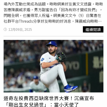
帖第一人」、「多汁記得這是晨威一夫一妻制」、「本宮不
場內外互動也常成為話題。啾啾網美好友黃文文透露，啾啾
死，爾等終究是妃」、「
背號
改196，他就是你的另一
答應陳晨威求婚，男方甜蜜告白「因為有妳才變成我們」，
半」、「我終於知道什麼是愛情，就算他愛的是別人」、
閃瞎全網，也獲得眾人祝福。網美黃文文今（9）日驚喜在
「神威可以左擁右抱了，太幸福了」。 在 Instagram 查看
社群平台Threads分享好友啾啾的好消息，陳晨威向啾啾求
這則貼文 從 Instagram 分享的貼文
婚告白，「你的
背號
是49剛好是我
背號
98的一半，我相信
繼續閱讀
12月09日, 2025
這是緣份 也或許是註定，感謝老天爺讓我有機會認識你、
遇見你，你是我的一半，因為有你，才變成我們，所以，你
願意嫁給我嗎？」從黃文文的視角，她認為平日不善言辭的
陳晨威是思考很久才講出這些話，也看得出他有多緊張，同
時也看得出啾啾有多感動，至於在鏡頭後面的自己，早就熱
淚盈眶。最後黃文文表示，「大家最期待的中職CP帶著大
家的期待向前走了，一定要一輩子幸福快樂喲」，還以「陳
太太」稱呼好友啾啾。陳晨威求婚成功的消息曝光後，底下
湧入一片球迷和粉絲祝福，「恭喜恭喜，這對太配了」、
「祝福中職CP繼續放閃幸福下去唷」、「恭喜98、49」。
身兼中華職業棒球大聯盟會長的民進黨立委蔡其昌也特地留
言祝賀，「恭喜才子佳人」。 在 Instagram 查看這則貼文
道奇左投費西亞缺席世界大賽！沉痛宣布
從 Instagram 分享的貼文
「剛出生女兒過世」：當小天使了