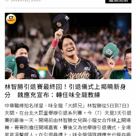
牌。目前以「Seven」為名的商標註冊已經存在，包括
的也只剩下我一個了。」林志傑在上季總冠軍賽最終戰手傷
「Harper Seven Ltd」與「Harper Seven Beckham
退場，至今還在努力養傷當中，對於自己的復原情況，他強
Ltd」。此外，維多莉亞還擁有1家名為「H7B Limited」的
調一切仍等17日回診評估過後，才有下個階段的安排，「只
公司，顯示貝克漢家族早已為哈珀的商業未來布局。根據規
是PLG在26日的開幕戰，原則上我應該趕不上了，只能期待
定，青少年滿13歲即可加入Instagram，且所有青少年帳號
自己趕緊傷癒復出，然後剩下可以上場的比賽，能夠平安健
都會自動開啟「限制敏感內容」功能。2024年，Meta全球
康打完。」至於自己可能有機會成為台灣籃球史上首位球衣
公共政策總監霍普金斯（Tara Hopkins）在接受
背號
退役的球員，林志傑這樣回應，「當年我是因為喜歡龍
《HELLO!》訪問時曾表示，讓孩子適度接觸社群媒體「能
哥（鄭志龍）才穿12號球衣，在我心目當中，龍哥永遠是台
成為表達自我、與朋友交流的好地方」，「我們經常聽到青
灣歷史最好的籃球員。可是想到自己球衣可能高掛在勇士主
少年分享，他們透過Instagram探索不同興趣、找到志同道
場屋頂，更創下先例，我不禁想的是，什麼時候才可能有第
合的朋友，這對他們的成長其實很有幫助。」不過，霍普金
二件？」
斯也強調，家長應與孩子保持持續對話，並及早討論網路風
林智勝引退賽最終回！引退儀式上揭曉新身
險，「父母應該在孩子拿到第1支手機之前就開始談論這些
分 魏應充宣布：轉任味全龍教練
話題。傾聽他們的想法、理解他們的需求，和他們建立信
任，是最重要的事情。」在英國，1項由Outdoor Toys進行
中華職棒知名球星、味全龍「大師兄」林智勝從5日到7日3
的最新研究指出，年齡介於5至12歲的兒童平均每天花至少
天間，在台北大巨蛋舉辦引退系列賽。今（7）天是3天引退
3小時盯著螢幕，超過英國國民保健署（NHS）建議的每日
賽的最後一天，開場前由林智勝女兒與小龍女合作線上開場
2小時上限。專家提醒，過度使用螢幕可能限制現實世界的
舞，哥哥則擔任開場嘉賓，賽後又為他舉辦引退儀式，全場
人際互動、身體活動與想像力發展，而這些對健康成長都至
氣氛溫馨感人。在引退典禮上，味全龍領隊魏應充也親自揭