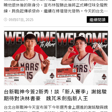
關重要。自然遊戲專家貝爾（Natalie Bell）也向
曉他退休後的新身分，宣布林智勝此後將正式轉任味全龍教
《HELLO!》指出：「適度遠離螢幕，讓孩子參與戶外活動
練，肩負起傳承使命，繼續在棒壇發光發熱。今天的台北大
與創造性遊戲，是健康發展的關鍵。」
巨蛋，氣氛熱烈又感傷，因為大家都知道這是林智勝最後一
繼續閱讀
09月07日, 2025
次以選手身分登場。他自己在受訪時也忍不住直喊：「最後
一天了，好快，怎麼那麼快，可不可以倒退回去。」還幽默
表示：「還是我今天打完，禮拜2再復出？」「大師兄」林
智勝引退系列賽，女兒林禹融（中）與味全龍啦啦隊開場演
出。（圖／黃耀徵攝）在今天的比賽前，林智勝的女兒林禹
融換上小龍女制服，與啦啦隊們一同開場演出，又由哥哥林
祖懷擔任開球嘉賓為比賽揭開序幕。林智勝本人則在6局下
把左投許育銘的球掃出左外野牆外，為全場觀眾送上中職生
涯第305轟，在全場「林智勝我愛你」的歡呼聲中回到休息
區，堪稱是完美的「最後一舞」。本場比賽前由林智勝哥哥
林祖懷擔任開球嘉賓致意。（圖／黃耀徵攝）賽後，味全龍
為林智勝舉辦引退儀式，球場大螢幕播放著來自各界的祝福
台新戰神今簽2新秀！談「新人賽季」謝銘駿
影片，而他先是在亞洲天王任賢齊與東園國小少棒球員的陪
期待對決林書豪 魏芃禾劍指新人王
同下，共同揭幕
背號
「31號」紀念碑。接著身穿球衣再度上
場繞壘一周，與潘忠偉、石志偉、劉基鴻等隊友互動，又在
台北台新戰神今天宣布簽下今年選秀會上選進的謝銘駿與魏