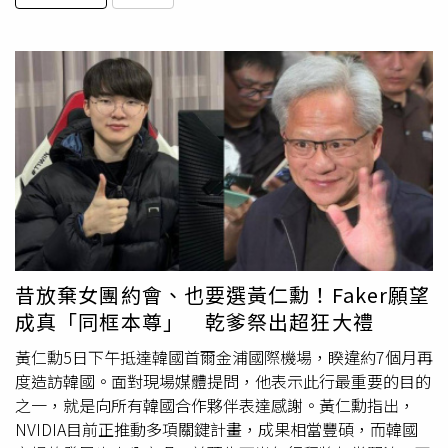
昔放棄女團約會、也要選黃仁勳！Faker願望
成真「同框本尊」 乾爹祭出超狂大禮
黃仁勳5日下午抵達韓國首爾金浦國際機場，睽違約7個月再
度造訪韓國。面對現場媒體提問，他表示此行最重要的目的
之一，就是向所有韓國合作夥伴表達感謝。黃仁勳指出，
NVIDIA目前正推動多項關鍵計畫，成果相當豐碩，而韓國