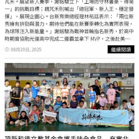
本壘接受總教練葉君璋、中職會長蔡其昌、台鋼雄鷹總教練
芃禾。展望新人賽季，謝銘駿立下「上場防守林書豪、得第
洪一中、台北市成棒隊興富發總教練吳復連等人的致意。就
一」的挑戰目標；魏芃禾則喊出「總冠軍、新人王、穩定發
連樂天桃猿「小胖」林泓育也驚喜現身，為昔日隊友線上獻
揮」，展現企圖心。台新育樂總經理林祐廷表示：「兩位新
花與擁抱。在熱烈氣氛中，味全龍領隊魏應充登台致詞，宣
秀擁有拚勁與潛力，期待他們能在新賽季轉化為實際表現，
布林智勝將在退休後正式轉任味全龍教練，肩負起傳承使命
為球隊注入新能量。」謝銘駿為戰神首輪指名新秀，於高中
繼續在棒壇發光發熱，致詞也又一次引起全場球迷起立鼓
時期曾協助光復高中完成二連霸並拿下 MVP，之後赴美就
掌，歡呼見證林智勝的新起點。哥哥林祖懷在受訪時則透
讀 Southern Coast Academy，更入圍全美麥當勞高中明星
繼續閱讀
08月20日, 2025
露，林智勝退休後會繼續致力關懷偏鄉小朋友，今天也和在
賽東區大名單，成為第2位獲此殊榮的台灣球員。謝銘駿以
威廉波特奪冠的東園少棒隊互動，此外他還有許多「非球員
靈活攻守和無畏拚戰態度見長，談到加入戰神後的期待，他
的任務」要執行，總之今天他就是來盡情享受氣氛。根據資
表示希望能向學長雷蒙恩學習更多美式球風，持續精進自
料，林智勝3場引退系列賽共吸引10萬6316人進場，共同見
己。魏芃禾在次輪第四順位由戰神選進，UBA 大四這年繳
證他最後一次的揮棒、奔跑，並且告別自己22年的職棒生
出場均 12 分、1.7助攻、1.5抄截，三分球命中率37.2%，
涯。
是臺師大後場主力，具備穩定外線與纏鬥防守能力，關鍵時
刻多次成為致勝角色。踏入職業後，他也將在場上與效力海
神的哥哥魏莨哲正面交鋒，魏芃禾笑說：「選秀時，哥哥要
我好好享受，場上對到的時候，我就不會讓他這麼好享受
了！」兩位新秀簽約後也隨即投入球隊訓練，並選定新賽季
的
背號
，謝銘駿延續光復高中時期的15號戰袍，高中便拿下
HBL 新人王的他，希望熟悉的號碼能陪伴自己邁向職業挑
頂新和德文教基金會攜手味全食品 充實北