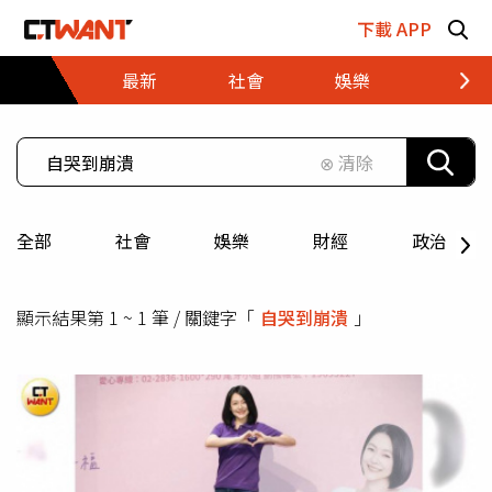
跳至主要內容區塊
下載 APP
最新
社會
娛樂
財經
⊗ 清除
全部
社會
娛樂
財經
政治
顯示結果第 1 ~ 1 筆 / 關鍵字「
自哭到崩潰
」