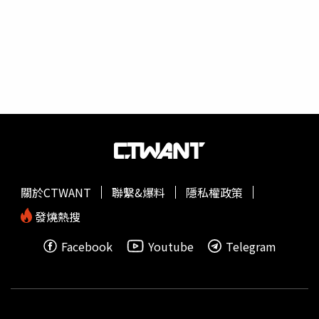
啊」，那種感覺好可怕，「我第一次耶」，所以她主動跟團
隊表示「請讓我去充電」。小S說當年飾演徐老師，也讓她
壓力大到崩潰大哭。（圖／翻攝自小姐不熙娣YouTube）小
8為了找回對表演的熱情，選擇拋下一切飛往美國進修表演
藝術，而小S聽完後竟也回應自己很理解小8的心情，當年她
開發瑜伽「徐老師」這個角色，並以1分鐘瘦身操爆紅，但
她透露，當年的內容全由她一個人想出，讓她壓力大到拜託
製作單位「廢掉這個單元」。小S說當年飾演徐老師，也讓
她壓力大到崩潰大哭。（圖／翻攝自小姐不熙娣YouTube）
根據小S表示，「我那時候演徐老師，我也是壓力大到說
『可不可以廢掉這個單元』。因為妳知道現場音樂一來，你
關於CTWANT
聯繫&爆料
隱私權政策
就要自己在那邊編順口溜，如果還能押韻最好，如果沒押韻
我就會覺得難受，然後妳說身體有多少部位可以去運動，然
發燒熱搜
後又要那麼瘋瘋癲癲的」。有一次錄完影之後，小S開著車
Facebook
Youtube
Telegram
停在停車場，讓大S先下車後，她便一個人在停車場裡崩潰
大哭，然後開始漫無目的的開車，當下只想逃離這一切，
「我就開始大爆哭，那個壓力整個(爆發)，太痛苦了，就一
直哭一直哭，那種心情是『我沒有辦法再面對徐老師
了』」，小S說自己很能理解小8那種已經演不出來的感覺，