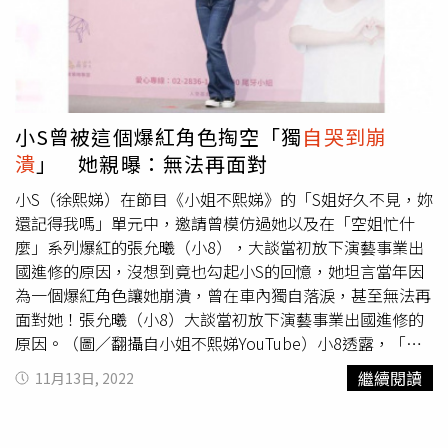
小S曾被這個爆紅角色掏空「獨
自哭到崩
潰
」 她親曝：無法再面對
小S（徐熙娣）在節目《小姐不熙娣》的「S姐好久不見，妳
還記得我嗎」單元中，邀請曾模仿過她以及在「空姐忙什
麼」系列爆紅的張允曦（小8），大談當初放下演藝事業出
國進修的原因，沒想到竟也勾起小S的回憶，她坦言當年因
為一個爆紅角色讓她崩潰，曾在車內獨自落淚，甚至無法再
面對她！張允曦（小8）大談當初放下演藝事業出國進修的
原因。（圖／翻攝自小姐不熙娣YouTube）小8透露，「空
姐忙什麼」系列單元，她演了8個月後，由於沒有劇本且都
繼續閱讀
11月13日, 2022
是即興創作，家紹超多粉絲來扮演乘客，對於她表演的回饋
都是禮貌性地做反應，未料突然有一天覺得靈感枯竭、講不
出梗了，那時候覺得「我今天好空虛喔，到底在演什麼