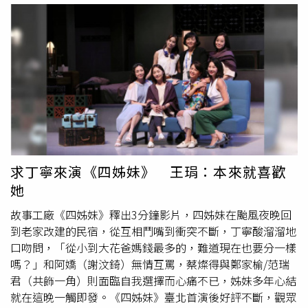
上舞台，再邀楊千霈擔綱女主角，不少角色都換人詮釋、而
歡，串連劇中廖家一家人角色，招待綠光粉絲來吃詹記麻辣
沒跟郎祖筠的春河劇團合作過，是讓楊千霈點頭原因之一。
燙話家常，還能聽吳念真導演開示人生哲學。《人間條件
楊千霈分析主持跟演戲的投入狀態，像是金馬紅毯從宣布入
八-凡人歌》主演群「廖家一家人」合影，左起朱宥琳、林
圍到頒獎典禮，大概需要一個半月的時間統整資料、看50部
雨宣、楊大正、王琄、陳希聖。（圖／綠光創藝提供，攝影
左右的影片、把無數張的入圍訊息濃縮……如果是一次性的
張大魯）現場吳念真導演也和大家分享第一次寫「人間喜
活動，主持場記者會之類的，也是得花個幾天時間做功課，
劇」的心情：「第一場演出很緊張，首演完知道觀眾都很喜
而舞台劇則是看劇團，光是排戲也就需要幾個月時間。「我
歡，我人生第一次那麼失態的在幕後狂叫！」為了讓整齣戲
喜歡劇團舞台劇的原因，是因為它很像是一場集體創作，主
的喜劇節奏更完美，執行導演吳定謙表示自己第一次斗膽問
持就是會有所謂的主辦單位或是廠商，他們想要什麼，你盡
了吳念真：「我可不可以刪你幾句台詞？」許多觀眾的笑點
量去圓滿他們，演戲的部分就是 在劇團來講，我們會比較
也出乎意料之外，吳念真提到特別是這部戲的結尾，當主角
求丁寧來演《四姊妹》 王琄：本來就喜歡
多的發展型，譬如說本來劇本是寫這樣，但是演一演我跟你
廖明燦說「要相信這是愛，不然未來的日子怎麼活？」觀眾
她
有一些不同的火花，覺得好像可以玩玩看這種東西，在這個
反應熱烈到男主角陳希聖需要重新抓這句台詞的節奏。剛得
過程當中我們可以去集體創作，劇本可能就很像一個枝幹、
到金鐘獎男配角的楊大正是第一次演喜劇，特別是要回家向
故事工廠《四姊妹》釋出3分鐘影片，四姊妹在颱風夜晚回
一個骨架，但是被舞台劇的演員大家（發展）就長出肉啊、
爸爸拐錢的這場戲最需要突破，最後得出的喜劇心法：「把
到老家改建的民宿，從互相鬥嘴到衝突不斷，丁寧酸溜溜地
長出這些經絡啊、血管啊，可以慢慢慢慢發展出來，那就是
羞恥心丟掉，就可以演好！」和楊大正飾演「胡鬧八家酒夫
口吻問，「從小到大花爸媽錢最多的，難道現在也要分一樣
一個很深刻的作品。當然跟這些朝夕相處的演員們，你們的
妻」的林雨宣，過去在綠光劇團多是詮釋悲苦角色，為了詮
嗎？」和阿嬌（謝汶錡）無情互罵，蔡燦得與鄭家榆/范瑞
感情也會很好，因為很好玩、可以嘗試很多不同的段子，可
釋好林雨靜這位很台的辣媽，她表示自己要常常滑抖音找靈
君（共飾一角）則面臨自我選擇而心痛不已，姊妹多年心結
能一場戲我們可以玩不同的走位、可以做不同的嘗試，它彷
感。老神在在，飾演廖妻的王琄則分享：「戲中的蛋糕太好
就在這晚一觸即發。《四姊妹》臺北首演後好評不斷，觀眾