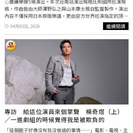
心
連續舉辦5場演出。本次台南站演出規格比照國際巡演規
格，作曲皆由大師澤野弘之與山本康太親自監督製作。演出
內容不僅採用日本原版樂譜，更由官方世界巡演指定的頂尖
歌手與搖滾Live Band領銜，結合氣勢磅礴的交響樂團與合
繼續閱讀
04月03日, 2026
唱團。透過現場演奏的強大渲染力，將《at'aek ON
taitn》、《Footsteps of Doom》等神曲賦予全新的生命。
現場將同步於大銀幕播放動畫精華選段，將調查兵團的掙
扎、艾連的抉擇與人類抗爭的信念揉合。這種如劇場般的沉
浸式演出型態，讓不少參與過台北場的樂迷至今仍難以忘
懷，紛紛留言感嘆：「整場演出太棒了！場景的流動讓粉絲
們充滿懷念的感覺，現場感動到要哭死，絕對想再聽一
次。」《進擊的巨人》Beyond the Walls世界巡演，將在
臺
南文化中心
連續舉辦5場演出。（圖／牛耳藝術提供）自
2009年開啟連載、2013年動畫化以來，《進擊的巨人》以
其深邃的哲學與壯闊的世界觀，成為當代最具影響力的現象
級作品，更在2023年以完結篇動畫正式劃下10年傳奇的句
專訪 給這位演員來個掌聲 楊奇煜（上）
點。而作為作品靈魂的音樂，早已超越配樂範疇，成為粉絲
／一進劇組的時候覺得我是被欺負的
心中不屈意志的象徵。《進擊的巨人》Beyond the Walls世
界巡演自啟動以來，橫掃杜比劇院、卡內基音樂廳及雪梨歌
「這個圈子好像沒有我沒做過的事情……」電影、電視、主