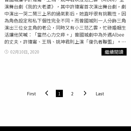
2020/06/21（日）14:30 *熱烈搶售中臺南 文化中心演藝廳
演舞台劇《我的大老婆》，其中許瑋甯首次演出舞台劇，劇
點，想把那個能量的稜角收圓一點，反而是家榆是要往前推
2020/07/04（六）19:30 *熱烈搶售中2020/07/05（日）
中演出一哭二鬧三上吊的過氣影后，她直呼很有挑戰性，因
一點，她比較像是小精靈的跳躍，瑞君反而像是火炬，一下
14:30 *熱烈搶售中【票價】(國家戲劇院) 600、900、
為角色設定和私下個性完全不同。而曾國城則一人分飾三角
子火很大，希望火不要太過耀眼。」稱這次能找來兩人共
1200、1500、1800、2200、2500、3000(高雄、台南)
演出三位女主角的老公，同時又有小三范乙霏，忙碌婚姻生
演，「是老天爺的禮物」。「現在她們就像姐妹了，花了很
500、900、1400、1700、2000、2300、2600購票請洽兩
活讓他笑喊：「當然心力交瘁。」曾國城劇中為外遇Albee
長一段時間要把這些人兜在一起，我是頭髮都白了！」王琄
廳院售票系統
的丈夫，許瑋甯、王琄、姚坤君則上演「復仇者聯盟」。
回憶《四姊妹》最大挑戰是，「這次每個人都要一直活在台
（圖／彭子桓攝影）35歲的許瑋甯戲中老公外遇，戲外她和
上，這很考驗體力、專注力、意志力，很謝謝她們在台上一
繼續閱讀
02月10日, 2020
攝影師劉又年戀情穩定，去年底被爆低調祕婚後曾出面澄
直hold住自己。」故事工廠療癒劇場《四姊妹》10月起將
清：「如果結婚了，會在對的時間點分享喜訊。」但也大方
在臺中國家歌劇院、高雄衛武營、
臺南文化中心
與臺北藝術
表示，雙方是以結婚為前提交往。這次在新戲中預先飾演人
表演中心演出，購票請洽TixFun售票系統、與全台7-11。
妻，她坦言有幻想過婚姻生活，但目前活在當下最為重要，
而堆在大陸工作的男友近期因武漢疫情無法赴陸，兩人也意
外多出不少時間相處。姚坤君劇中是一位生活無趣的出版社
First
1
2
Last
主編。（圖／彭子桓攝影）許瑋甯演出過氣影后，與自己個
性天差地遠。（圖／彭子桓攝影）曾國城目前手上有六個主
持節目，但一直都期許自己一年拍一檔戲的他今年也排除萬
難參與該劇，《我的大老婆》劇情描述三位姐妹淘（許瑋
甯、王琄、姚坤君 飾）分別來自不同家庭、職業，擁有不