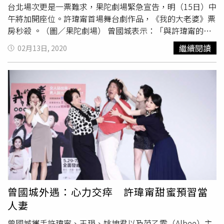
台北場次更是一票難求，果陀劇場緊急宣告，明（15日）中
／林士傑攝）楊千霈生日：3月9日重要舞台劇作品2012年
的是温温（温貞菱），在《不想一個人》當過她的老師、上
午將加開座位。許瑋甯首場舞台劇作品，《我的大老婆》票
《不可兒戲》2013年《迷香》2014年《冒牌天使》2015年
過表演課，我那時就覺得這個女生很有趣，很喜歡用表演去
房秒殺 。（圖／果陀劇場） 曾國城表示：「與許瑋甯的組
《男言之隱》2016年《誰家老婆上錯床》2023年《京戲啟
嚇人家。」接下來是飾演外送員的蕭東意，因為他拍的「匿
合搭配非常新鮮，也能預想在舞台上面對這樣的妻子該有多
示錄》2024年《把我娶回家》5/18 新竹縣政府文化局演藝
名者」系列影片而受到王琄注意。最重要的四姊妹選角，她
繼續閱讀
02月13日, 2020
麼身心操勞，但我想全天下不管是丈夫或妻子，一定非常有
廳6/1-2 臺中國家歌劇院6/8 高雄衛武營戲劇院6/15 桃園展
找來阿嬌（謝汶錡）飾演大姊，「她看起來脆弱、纖細，但
感！」劇中曾國城分飾三角，分飾許瑋甯、王琄、姚坤君三
演中心7/6
臺南文化中心
7/27-28 雲林表演廳
在台上她就是超級大母雞，很會照顧別人，就是大姊。」而
位姊妹淘的丈夫。劇中他三段婚姻都有問題，於是三位女性
二姊則邀請丁寧詮釋，王琄坦言「是求來的」，「我本來就
同胞決定在同病相憐之際，連成一氣，聯手抓出幸福危機的
喜歡丁寧，覺得這個演員很棒，她講到她在家裡面當二姊的
真兇！舞台劇《我的大老婆》以三個女人聊天為主要時間
傷心，我心想：『對，我就是要這個！』外表看起來很強
軸，婚姻忠誠、出軌本色為主幹，上演多種樣貌婚姻中的攻
悍，但好需要被公平對待的渴望就會跑出來。」蔡燦得則是
擊與防衛戰，台詞對白直接又犀利，為的就是「讓男人看懂
在《再見，忠貞二村》飾演過王琄的女兒，這回在《四姊
女人心、讓女人讀懂男人腦」，《我的大老婆》即將於5月
妹》飾演小妹，演出不一樣的質地讓王琄讚譽有加，卻也成
29至31日國家戲劇院盛大首演，緊接著前往6月20至21日高
為王琄的挑戰，「因為她經驗太多，甚至演藝工作上是我的
雄至德堂、7月4至5日
臺南文化中心
，全面發威！欲速購票
前輩，變成是我要磨練她，要耐著性子陪她深挖、探究，我
請洽兩廳院售票系統或果陀劇場。果陀劇場‧兩性舞台喜劇
很感謝她願意開放及信任我，覺得很感動！」由鄭家榆與范
《我的大老婆》台北 國家戲劇院2020/05/29(五) 19:30 *即
瑞君共飾ㄧ角的三姊則是王琄最困難的選角過程，「覺得家
曾國城外遇：心力交瘁 許瑋甯甜蜜預習當
將完售2020/05/30(六) 14:30 *即將完售2020/05/30(六)
榆好脆弱又好堅強，非常像老三的個性，感覺風一吹好像要
人妻
19:30 *即將完售2020/05/31(日) 14:30 *即將完售高雄 文化
垮掉，但最後她是家裡最堅強的。瑞君就是聰明又好的演
中心至德堂2020/06/20（六）19:30 *熱烈搶售中
曾國城攜手許瑋甯、王琄、姚坤君以及范乙霏（Albee）主
員，她在台上比較有張力，但我希望老三角色要在收斂一