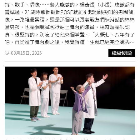
劇院等國際殿堂，透過作曲家澤野弘之與山本康太共同創
持、歌手、偶像……藝人能做的，楊奇煜（小煜）應該都有
作，讓「進擊」的精神在世界各地迴盪。台南站，五場演出
嘗試過，21歲時那個擺個POSE就能引起粉絲尖叫的男團偶
將從 6月5日晚間首演拉開序幕，為南台灣樂迷提供豐富的
像，一路堆疊累積，還是那個可以跟老戰友們練肖話的棒棒
場次選擇，邀請所有南部調查兵團回到巨人肆虐的世界，親
堂男孩，也是個脫掉包袱站上舞台的演員，楊奇煜是很認
身感受獻出心臟的熱血瞬間。 《進擊的巨人》Beyond the
真、很堅持的，別忘了給他來個掌聲。「大概七、八年有了
Walls世界巡演音樂會，台南演出門票4月8日中午12點正式
吧，自從進了舞台劇之後，我覺得這一生就已經完全蛻去
開賣。
（偶像包裝），然後把自己再塑造成一個很喜歡表演、專注
繼續閱讀
03月15日, 2025
在表演的一個演員，我很喜歡每天過不一樣的生活，然後做
不一樣的事、拍不一樣的照。」（圖／林士傑攝）楊奇煜的
第一部音樂劇作品《寂寞瑪奇朵》，要他站在舞台上穿著三
角內褲唱跳，人生首次登台演出，父母還買了第一排最貴的
位子捧場，過了那個關卡後，再也沒有讓他害怕丟臉的事，
也讓楊奇煜發現到演戲的樂趣了。「那個時候我可能還是偶
像明星，我覺得偶像明星跟實力派演員這兩個在一般大眾眼
裡其實是很分開的，所以我一進去劇組的時候，其實覺得我
那個時候是被欺負的，覺得為什麼要排練那麼多次？不是就
唱一樣的東西或是演一樣的東西嗎？拍電視劇可能就是台詞
對個兩、三次我就大概知道我要怎麼演，可是我在音樂劇為
什麼要對個兩萬次？後來我發現必須得這樣，因為你必須得