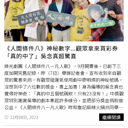
生命終點，她認為「放下」比「拿起」更難，也需要更多練
劇作家王爾德的《不可兒戲》舞台劇，很開心第一次演出舞
習。她坦言，巡演的結束就像角色的生命走到盡頭，必須逐
台劇，而且還可以在國家戲劇院演出，感覺真的可以學以致
步釋懷，才能減少情感上的衝擊。曾少宗則表示，這次演出
用了，後來陸陸續續有演幾個舞台劇，但是我覺得可能是後
讓他與家人開始討論生死話題，戲劇不僅讓他感受角色的成
面幾年，大家對我金馬（紅毯主持）的印象太過於深刻，所
長，也讓他對生命有更深刻的理解。《當妳轉身之後》
以就變成大家好像都會只記得我是主持人，不管是主持典
2024.03.15-16
臺南文化中心
演藝廳，3.22-23臺北市藝文推
禮、或者是主持一些記者會、政府活動……就大家只要想到
廣處城市舞台，購票請上Opentix售票系統。
頒獎典禮或是紅毯，馬上就『千霈，你可不可以有時間來參
《人間條件八》神秘數字...觀眾拿來買彩券
與我們這次的主持？』大家好像不會把我跟演員聯想在一
「真的中了」吳念真超驚喜
起，久而久之這個（演員）身份真的是被淡忘了。」楊千霈
回憶去年生日那天去看了老友屈中恆的舞台劇，想著有天兩
綠光劇團《人間條件八－凡人歌》，9月開賣後，已創下三
人可以再一起演戲，正巧王月找她幫忙演劇中一個角色，正
度加開完售記錄，昨（7日）舉辦記者會，宣布收到來自觀
巧當天又有另一個劇團也聯繫上，邀楊千霈重新回到舞台，
眾的驚喜來訊，有觀眾碰運氣使用劇中廖明燦的神秘號碼，
「我就覺得從去年開始，彷彿有被劇場人又再看到了我的身
沒想到中了六位數的獎金，喜上加喜！身為編導的吳念真也
份，然後又被重新被喚起大家會記得說，『喔，千霈會演戲
覺得好神奇：「真的中五個號碼欸！只有23沒有！」中獎觀
喔』，是『會演戲』喔，而不是『已經演過』，大家其實真
眾特別謝謝吳導的劇本牽起許多緣分，並把部分獎金捐款做
的對我的表演有點小小的模糊。」（圖／林士傑攝）就像這
公益。《人間條件八－凡人歌》昨和詹記麻辣火鍋共同舉辦
次的舞台劇作品《把我娶回家》，其實是2015年前已經播
「詹詹喜氣 人間麻辣PA」，除了店面換上劇中經典場景成
繼續閱讀
12月08日, 2023
出過的電視電影，導演郎祖筠跟外籍先生討論起「冥婚」的
為拍照打卡點外，現場導演吳念真、執行導演吳定謙、演員
議題、寫成了劇本，把文化的衝擊融入其中，隔了9年要登
陳希聖、王琄、楊大正、林雨宣、朱宥琳皆出席來和粉絲同