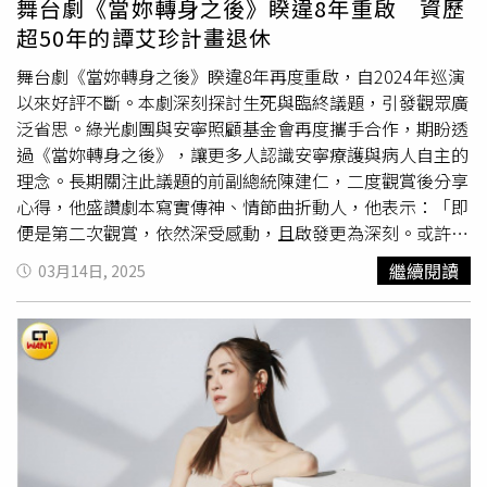
舞台劇《當妳轉身之後》睽違8年重啟 資歷
在很多次的練習當中知道自己哪裡不足、或者是讓別人發現
超50年的譚艾珍計畫退休
你哪裡不足，這個是很多在電視劇裡面不太會發生的事
情。」（圖／林士傑攝）服務粉絲的偶像很有成就感，因為
舞台劇《當妳轉身之後》睽違8年再度重啟，自2024年巡演
一個舉動、一個表情就可以餵飽大家，服務觀眾的演員比較
以來好評不斷。本劇深刻探討生死與臨終議題，引發觀眾廣
辛苦，可能你台上獲得的掌聲沒有別人多、可能台下大多數
泛省思。綠光劇團與安寧照顧基金會再度攜手合作，期盼透
的人都是來看其他演員的、可能真的沒人關心你以前當偶像
過《當妳轉身之後》，讓更多人認識安寧療護與病人自主的
時到底有多紅，認真看待舞台劇、歌舞劇的楊奇煜到第二、
理念。長期關注此議題的前副總統陳建仁，二度觀賞後分享
三部作品後，演出的角色慢慢變重了，習慣了屬於跟不屬於
心得，他盛讚劇本寫實傳神、情節曲折動人，他表示：「即
自己的掌聲，舞台劇不要預期台下會給什麼樣的反應，重要
便是第二次觀賞，依然深受感動，且啟發更為深刻。或許隨
的是當下的自己。小煜覺得這真的是至今最辛苦的工作，比
著歲月流逝，親朋的離世讓我對生命的價值與生活的意義，
繼續閱讀
03月14日, 2025
出外景或是當歌手還辛苦，從前期就要投入所有精力、跟工
有了更多體悟與珍惜。」演藝資歷超過50年的譚艾珍回歸舞
作夥伴溝通，之後投入排練，期間可能可以找空檔接其它工
台劇，這次《當妳轉身之後》的演出對她來說，正值人生的
作，但腦子還是一直繞著。（圖／林士傑攝）「演音樂劇這
重大轉折與抉擇時刻。原本已經移居台南、準備退休的她，
件事情是對我人生很重要的一個轉捩點，所以每一齣劇我基
先後推掉了連續劇與劇場的演出，然而，吳定謙導演的勸說
本上都是用200%的精力去做，剛開始其實是最累的，因為
讓她重返舞台，最終決定接受演出邀約。即便譚艾珍擔心無
有一個劇本到你手上，都要一直修一直修，你的台詞、還有
法配合密集排練，導演的鼓勵讓她更安心：「妳排一次就
你的故事、還有你的邏輯，其實都要一直去改變，然後你的
OK了！時間到就來，當天來回也可以」就這樣讓《當妳轉
腦子要一直燒一直燒。」五月小煜將會演出新的作品《三個
身之後》以原班人馬，八年後再度巡演。王琄飾演姚麗玲教