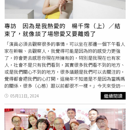
傻瓜》，還有兩個多月時間，他就開始失眠了，躺上床就開
授。（圖／綠光劇團提供）這次重返舞台，對譚艾珍來說，
始想台詞、想歌詞，馬上寫下來準備跟導演討論，半夜三點
是一次充滿挑戰的經歷。在《當妳轉身之後》開排的同時，
睡不了，乾脆起床做運動，到早上打理小孩上學，然後又開
她也遭遇了詐騙集團的圈套，詐騙過程長達兩個月，幸好在
始投入排練，身處在這個輪迴裡面，聽起來很辛苦，但小煜
她即將支付第二筆款項時，警方及時介入，成功逮捕了詐騙
專訪 因為是我熱愛的 楊千霈（上）／結
樂在其中，傻瓜不傻，因為很清楚那個滿足感。（圖／林士
成員，讓這場騙局劃下句點。派出所所長的一句「這齣戲結
束了，就像談了場戀愛又要離婚了
傑攝）楊奇煜生日：7月5日舞台劇演出作品2016年《寂寞
束了」讓她頓時明白，自己竟親身陷入了一場戲劇般的詐騙
瑪奇朵》2019年《飲食男女》2021年《生命中最美好的５
過程。此次的事件與舞台劇演出，讓譚艾珍不禁感嘆「戲如
「演員必須去觀察很多的事情，可以坐在那邊一個下午看人
分鐘》2022年《我在詐騙公司上班》2025年《三個傻瓜》
人生，人生如戲」，她提到自己在戲中飾演癌末教授的大學
家在幹嘛、去觀察人，我覺得可能是因為妳的感受力更強
5/2-4、5/9-11 臺北市藝文推廣處城市舞台5/17
臺南文化中
老師，其中一句對白特別觸動她：「重要的是，怎麼真實面
了，妳會更去感恩你現在所擁有的，特別是我現在也有家
心
演藝廳5/30 高雄衛武營國家戲劇文化中心歌劇院6/14-15
對自己的人生」，彷彿也是在提醒自己，讓她開始重新審視
人，社會不是只有我們看到，其實很多我們看不到的地方、
臺中國家歌劇院大劇院
未來。現年71歲的譚艾珍表示，自己還有許多目標和學習的
或是我們關心不到的地方，很多議題是我們可以去關注的，
事物。她幽默地提到，儘管這次被騙了，但她以豁達的態度
覺得都會把我們的心打開，這幾年不知道是不是因為當媽媽
看待此事，視其為一堂難得的「成長課程」，譚艾珍笑說：
的關係，很多（心態）跟以前都很不一樣。」今天來受訪的
「如果能活到90歲，還有很多事情可以學、可以做。」也更
是「演員」楊千霈，主持方面的成績太亮眼，常常讓人忽略
繼續閱讀
05月11日, 2024
加肯定了自己在演完《當妳轉身之後》的退休計畫。王琄
她也是學戲劇出身的演員，熱愛的事情永遠都刻在心裡，當
（右）與譚艾珍（左）一同讀童書的場景，成為劇中最動容
機緣來臨時，一切發生得順其自然，大學時代楊千霈就邊演
的其中一幕。（圖／綠光劇團提供）《當妳轉身之後》巡演
戲邊主持，為了兼顧學業，給自己設定每年寒暑假交出一到
進入尾聲，演員們紛紛分享演出過程中的體悟。王琄飾演的
兩部作品，主持跟演戲都喜歡，雙頭並進也是人生的選項，
姚麗玲教授，從一絲不苟的文學教授到面對癌症無可避免的
何樂而不為？（圖／林士傑攝）「2012年第一次演出英國