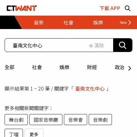
跳至主要內容區塊
下載 APP
最新
社會
娛樂
財經
⊗ 清除
全部
社會
娛樂
財經
政治
顯示結果第 1 ~ 20 筆 / 關鍵字「
臺南文化中心
」
更多相關新聞關鍵字：
舞台劇
國家音樂廳
音樂會
音樂劇
丁噹
更多