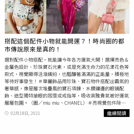
搭配這個配件小物就能開運？！時尚圈的都
市傳說原來是真的！
選對配件小物搭配，就能讓今年各方運氣大開！選擇亮色＆
金屬色設計、珍珠寶石元素，或是充滿生命力的花漾花色等
款式，視覺顯得活潑繽紛，也醞釀著滿滿的正能量，積極地
等待好事發生！＃華麗飾品用珍珠、寶石物件搭配出霸氣的
奢華感，像是層次堆疊風的寶石項鍊、水鑽鑲邊的眼鏡配
飾、造型獨特搶眼的耳環或戒指等，吸收高雅貴氣被好運氣
層層包圍。（圖／miu miu、CHANEL）＃亮視覺包件除了
被視為開運定番的大紅色設計，今年春夏黃、橘、綠、螢光
繼續閱讀
02月18日, 2021
色也都是亮眼的時尚話題，或是象徵萬物生命的
花艷圖案
與
動物紋皮革，成為穿搭上畫龍點睛的加分物件。（圖／
Simone-Rocha、miu miu、Isabel Marant）