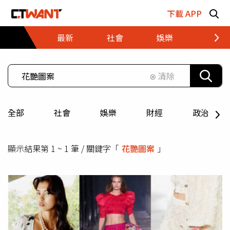
跳至主要內容區塊
下載 APP
最新
社會
娛樂
財經
⊗ 清除
全部
社會
娛樂
財經
政治
顯示結果第 1 ~ 1 筆 / 關鍵字「
花艷圖案
」