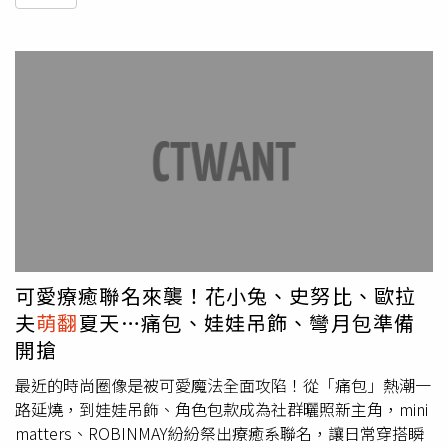
可愛療癒聯名來襲！花小兔、史努比、歐拉
夫
萌翻
夏天…痛包、娃娃吊飾、彎月包準備
開搶
最近的時尚圈像是被可愛魔法全面攻陷！從「痛包」熱潮一
路延燒，到娃娃吊飾、角色包款成為社群曬照新主角，mini
matters、ROBINMAY紛紛祭出療癒系聯名，讓日常穿搭瞬