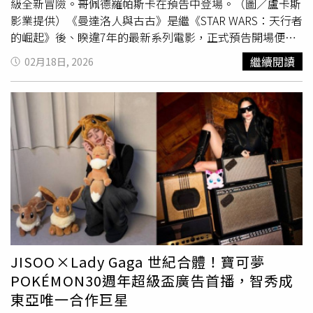
級全新冒險。哥佩德羅帕斯卡在預告中登場。（圖／盧卡斯
影業提供）《曼達洛人與古古》是繼《STAR WARS：天行者
的崛起》後、睽違7年的最新系列電影，正式預告開場便充
滿趣味，愛玩的古古駕駛艙內調皮地亂按儀表板按鈕，而導
繼續閱讀
02月18日, 2026
致飛船瞬間熄火，讓曼達洛人依然拿這個小冤家沒輒。古古
堪稱全宇宙最可愛的星際寶貝，更將會透過本片萌遍全球。
而他和曼達洛人這對最另類加跨星系搭檔的父子情誼，也絕
對是今年大銀幕上最爆笑又感人的組合。這對全宇宙最萌的
戰士搭檔，本次將踏上尋找惡名昭彰「赫特族」的危險旅
程。曼達洛人穿梭於銀河系的黑暗角落四處打聽，所到之處
無不讓人聞風喪膽。面對敵人的威脅，曼達洛人展現一貫的
硬漢本色，冷酷宣示：「我們會幹掉你手上的每一個壞
蛋！」由首度加入星戰宇宙的影史傳奇影星雪歌妮薇佛飾演
的高層人物，神色凝重地對曼達洛人警告：「這跟復仇無
關，而是為了阻止另一場戰爭。」此話暗示著帝國殘存勢力
正蠢蠢欲動，銀河系的和平再度搖搖欲墜。搭配飾演曼達洛
JISOO×Lady Gaga 世紀合體！寶可夢
人並在劇中鮮少露臉、卻已在本支預告中拿下頭盔的新星戰
POKÉMON30週年超級盃廣告首播，智秀成
宇宙一哥佩德羅帕斯卡，兩代科幻星戰巨星同片，掀起所有
東亞唯一合作巨星
新舊影迷高潮！預告中曼達洛人疑似遭到挾持，知名赫特族