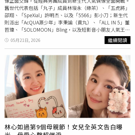
帶設計，把比例偷偷拉長，小個子女孩根本會直接愛上。不
像正面交鋒，從經典男團成員到新生代人氣偶像全面開戰。
管搭襪子、短裙還是寬褲都完全沒違和，甜妹、酷妹甚至
舊世代代表包括「丸子」成員林埈永（綠茶）、「五虎將」
Y2K辣妹都能駕馭，難怪社群已經開始狂洗版。（圖／品牌
邵翔、「SpeXial」許明杰、以及「5566」彭小刀；新生代
提供）MelissaX SUSAN FANG：仙氣花朵果凍鞋美到像童話
則派出「AcQUA源少年」李秉諭（貢丸）、「ALL IN 5」董
如果屬於「浪漫派女孩」，那Melissa與SUSAN FANG聯名
哲瑋、「SOLOMOON」Bling，以及短影音小朋友人氣王
真的會讓人瞬間淪陷。向來以夢幻花卉與空靈設計聞名的
「恐龍偶像」同場較勁。節目一開場火藥味就相當濃厚，貢
繼續閱讀
05月21日, 2026
SUSAN FANG，這次直接把果凍鞋變成像藝術品一樣。最吸
丸現場大秀舞技後，綠茶也立刻不服輸接招尬舞，展現老牌
睛的「果凍花朵T字瑪莉珍鞋」，透亮鞋身搭配立體花卉紋
偶像氣場；董哲瑋與Bling則開金嗓飆歌。藍隊隊長錢薇娟
理與T字輪廓，整雙鞋像把夏天花園穿上腳，走路都有種仙
更直接Cue男團5566成員彭小刀上身，他開啟「56魂」帶來
氣飄出來的感覺。（圖／品牌提供）而另一雙透膚雕花鏤空
〈無所謂〉唱跳演出，讓身為56粉絲許明杰也跟著合唱，兩
瑪莉珍鞋，更透過漸層果凍材質、雕花細節與立體花朵裝
代偶像同框掀起回憶殺。綠茶比賽因太過緊張，當場被自己
飾，把浪漫感直接拉滿。最厲害的是，這系列完全不會有過
絆倒摔得四腳朝天，笑翻所有人。（圖／全城地圖：最強明
度甜膩感，反而帶點時裝感與雕塑美學，就算搭簡單白洋裝
星隊提供）本週賽事也全面升級，節目特別在大學體育館與
或牛仔褲，也能立刻變成全身造型亮點。（圖／品牌提供）
汽車百貨打造全新關卡，《全明星運動會》經典項目「足球
擲遠」與「五人制足球」重新回歸。其中五人制足球更找來
新市國小足球隊擔任小小外援，小朋友們不只選秀環節
萌翻
全場，正式比賽後更展現驚人腳法，讓兩代偶像頻頻吃癟。
綠茶甚至因太過緊張，當場被自己絆倒摔得四腳朝天，笑翻
林心如過第9個母親節！女兒全英文告白曝
所有人！除了球場激戰，製作單位還把汽車百貨二樓改造成
光 母愛心聲超催淚