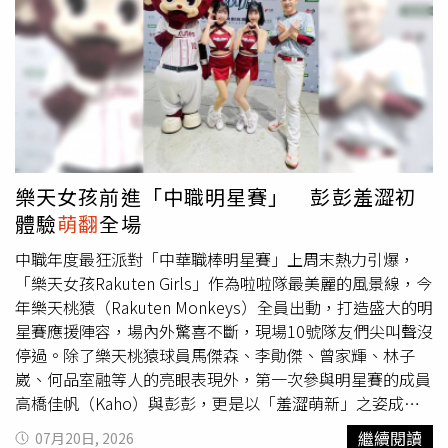
雙圓滾滾的大眼睛格外有靈氣；而結婚邁入第5年的法比歐
夫妻，外出仍保有儀式感，法比歐身穿白色條紋襯衫搭配黑
框眼鏡與黑褲，Desiree Wu則穿著黑色深V連身裙、頭上掛
著墨鏡，兩人一身穿搭相當有型。迎來愛女後，法比歐經常
在社群分享Lola可愛的模樣，但又擔心過度曝光。（圖／翻
攝自法比歐IG）法比歐經常在社群平台曬出女兒的萌照，他
先前受訪時坦言，自己其實很喜歡分享幸福的生活，但又擔
心女兒過度曝光，內心相當為難。總是將家庭擺在第一位的
樂天女孩前進「中職明星賽」 彭彭羞澀初
他，平時傍晚六點後就不再安排工作，會在家下廚、陪女兒
體驗
萌翻
全場
玩樂，自認在工作與生活之間拿捏得十分平衡。法比歐與老
婆婚後感情依舊甜蜜，但不考慮生二胎。（圖／翻攝自法比
中職年度最狂派對「中華職棒明星賽」上周末熱力引爆，
歐IG）婚後夫妻倆偶爾也想重溫兩人時光，但下一秒卻又忍
「樂天女孩Rakuten Girls」作為啦啦隊最美麗的風景線，今
不住開始計畫要帶女兒去哪裡玩，生活早已離不開女兒。至
年樂天桃猿（Rakuten Monkeys）全員出動，打造盛大的明
於是否有計畫生第二胎？法比歐則斬釘截鐵地表示不會：
星賽應援陣容，場內外驚喜不斷，現場10號隊友們尖叫聲沒
「一個就消耗滿多的時間，我很想念女兒幼嬰時期，但有了
停過。除了樂天桃猿球員馬傑森、李勛傑、曾家輝、林子
小孩之後不可能跟以前過一樣的生活，有第二個時間會更限
崴、何品室融等人的亮眼表現外，第一次參與明星賽的成員
制。」
高橋佳帆（Kaho）與彭彭，更是以「羞澀萌新」之姿成為
關注焦點；而實力派學姊若潼出馬分享樂天女孩YT的拍攝花
繼續閱讀
07月20日, 2026