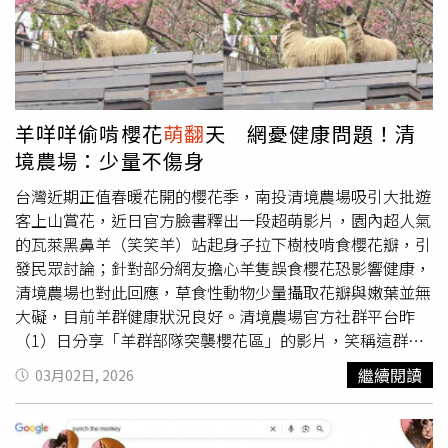
排，可能因檔期缺席。不過她也笑說，母親節真正的主角其
參與。他們紛紛表示，展覽透過寓教於樂的方式讓孩子認識
實是媽媽與婆婆，「他應該跟婆婆表示，不是跟我」，一句
並實踐環保，非常有意義；同時，展區中充分讓孩子有五感
話展現夫妻間自然又溫馨的互動。林心如也透露，女兒平時
體驗與肢體發展的互動，對於兒童的成長發育也具有重要的
其實就相當貼心，像是自己早上起床要點眼藥水時，即使小
促進作用。
海豚還睡眼惺忪，也會立刻起身幫忙抽衛生紙，小小舉動總
讓她感到窩心。
羊咩咩偷啃櫻花
萌翻
天 網憂健康問題！清
境農場：少量不傷身
台灣近期正值春暖花開的櫻花季，南投清境農場吸引大批遊
客上山賞花，近日官方臉書釋出一段超萌影片，園內超人氣
的瓦萊黑鼻羊（笑笑羊）站起身子拉下樹枝啃食櫻花瓣，引
發民眾討論；針對部分網友擔心羊隻誤食櫻花恐影響健康，
清境農場也對此回應，草食性動物少量攝取花瓣與嫩葉並無
大礙，目前羊群健康狀況良好。清境農場官方社群平台昨
（1）日分享「羊群部隊突襲櫻花區」的影片，笑稱這群
「現行犯」面對滿山櫻花毫不手軟，將美景視為期間限定美
繼續閱讀
03月02日, 2026
食，神情淡定且毫無悔意，導致「櫻花保衛戰」宣告失守。
影片曝光後引發網友熱烈討論，不少人打趣留言「這是唯一
合法拉樹枝卻不會被罵的行為」、「吃貨羊出沒」、「難道