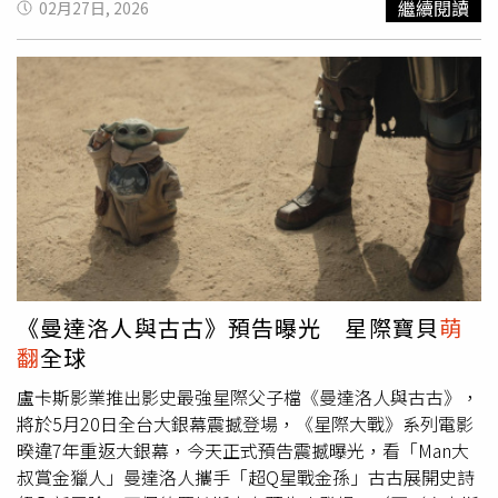
繼續閱讀
02月27日, 2026
娃「代替母職」，因此出現了一群猴子之間，總有一隻小猴
子拉著娃娃努力社交的身影。按愛心圖案就會變多。（圖／
取自Google）Panchi讓人憐愛的身影一夕之間在網路上爆
紅，不少「雲端保母」每天上網搜尋Panchi，關心牠今天表
現得如何、是否有融入猴群，彷彿投射努力社交的自己在牠
身上。近日，Google也為了幫Panchi加油設計了互動功
能，只要在搜尋欄輸入「punch the monkey」，就會
Panchi抱著娃娃的插畫出現，只要按愛心幫小Panchi加油，
就能獲得滿版的圖案。而這股小Panchi旋風也帶動市川市動
物園的人氣，入園人數甚至創下疫情後新高，Panchi隨身帶
著的娃娃也被網友們搶到缺貨，讓人見識到可愛Panchi的超
強魅力。Panchi君（パンチ）超級可愛。（翻攝自X＠
《曼達洛人與古古》預告曝光 星際寶貝
萌
ichikawa_zoo）更多三立新聞網報導． 遭母棄養！Panchi
翻
全球
君變身全球巨星「爆紅登白宮X」動物園驚呆． 台女童澀谷
打卡！下秒遭女狠撞慘摔 畫面曝光日網也怒了． 看到牠
盧卡斯影業推出影史最強星際父子檔《曼達洛人與古古》，
緊抱布偶全球心疼 日本勇敢年幼彌猴Panchi君教我們這10
將於5月20日全台大銀幕震撼登場，《星際大戰》系列電影
堂課
暌違7年重返大銀幕，今天正式預告震撼曝光，看「Man大
叔賞金獵人」曼達洛人攜手「超Q星戰金孫」古古展開史詩