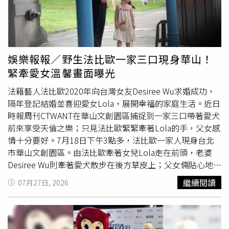
架，自豪表示：「我的中文可是很厲害的。」四度訪台舉辦
見面會的GeminiFourth，先前透露這次是一家三口演出行
程，LOOK KHUNNOO一登場立刻超越兩位父親大人成為全
場焦點，小小年紀的他，在台上不改調皮本色幫粉絲謀福
利，向父親大人討親親、討抱抱，現場撒糖。更有備而來的
娛樂報報／野生法比歐一家三口現身華山！
準備才藝表演，和父親大人們翻跳時下最流行的抖胸舞，演
緊牽愛女溫馨畫面曝光
出前不忘請工作人員幫忙拿一下麥克風，架勢十足。首次來
到台北的LOOK KHUNNOO，在見面會尾聲也感性向粉絲們
法籍藝人法比歐2020年向台灣女友Desiree Wu求婚成功，
告白：「謝謝大家這麼愛著兩位父親大人，真的很愛各位爺
隔年登記結婚並喜迎愛女Lola，展開幸福的家庭生活。近日
爺奶奶（指粉絲）。」為了紀念一家三口難得同框演出的畫
時報周刊CTWANT在華山文創園區捕捉到一家三口帶著愛犬
面，主辦單位特別安排在鏡頭上簽名留念的橋段，可愛的
前來享受天倫之樂；只見法比歐緊緊牽著Lola的手，父女感
LOOK KHUNNOO接過主持人手上的簽名筆，害羞說：「我
情十分要好。7月18日下午3點多，法比歐一家人現身台北
還太小了不會寫字！」把筆轉交父親大人，呆萌的模樣再度
市華山文創園區。由法比歐牽著女兒Lola走在前頭，老婆
萌翻
全場。
Desiree Wu則牽著愛犬散步在後方草皮上；父女倆貼心地稍
稍停下腳步等候，Desiree Wu見狀便連忙抱起小狗快步跟
繼續閱讀
07月27日, 2026
上，畫面溫馨無比。Lola穿著可愛草莓裙，圓滾滾的大眼睛
十分
萌翻
眾人。（圖／本刊攝影組）即使升格人父母，法比
歐夫妻檔同框依然是型男辣妹。（圖／本刊攝影組）當天身
穿紅色草莓圖樣小洋裝的Lola，遺傳了父母的優良基因，一