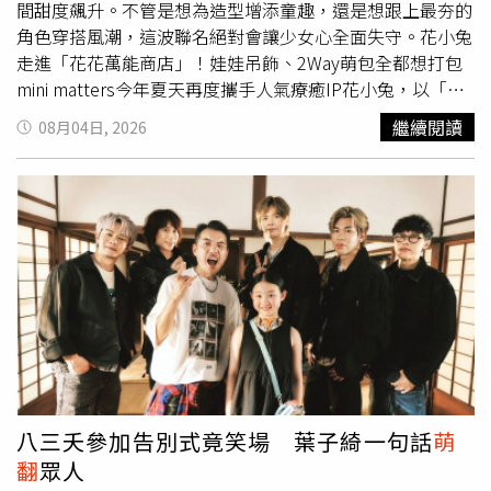
間甜度飆升。不管是想為造型增添童趣，還是想跟上最夯的
角色穿搭風潮，這波聯名絕對會讓少女心全面失守。花小兔
走進「花花萬能商店」！娃娃吊飾、2Way萌包全都想打包
mini matters今年夏天再度攜手人氣療癒IP花小兔，以「花
花萬能商店」為靈感，打造一系列充滿童趣與想像力的限定
繼續閱讀
08月04日, 2026
商品，將擅長的日系復古風格，與花小兔標誌性的療癒魅力
完美融合。服飾系列延續品牌一貫的清新日系輪廓，從花小
兔牛仔七分褲到蛋糕牛仔裙，都以深色丹寧結合對比車縫線
設計，不僅修飾身形比例，也替復古丹寧增添更多俏皮層
次，無論搭配簡單T恤或襯衫，都能輕鬆穿出慵懶又可愛的
夏日氛圍。（圖／品牌提供）真正讓粉絲失守的，當然還是
這次的配件陣容。首先登場的是五款「變裝花小兔娃娃吊
飾」，每隻花小兔都換上不同造型，可愛程度直接爆表，無
論掛在包包、鑰匙圈或手機上，都能成為最吸睛的小亮點。
（圖／品牌提供）呼應近年超夯的痛包文化，mini matters
同步推出限量「毛絨絨花小兔娃包」，蓬鬆柔軟的包身本身
就是造型焦點，前方透明展示空間還能自由放入花小兔吊
八三夭參加告別式竟笑場 葉子綺一句話
萌
飾，讓每個人都能打造專屬於自己的角色展示包，把療癒感
翻
眾人
直接背上街。（圖／品牌提供）另一款討論度超高的