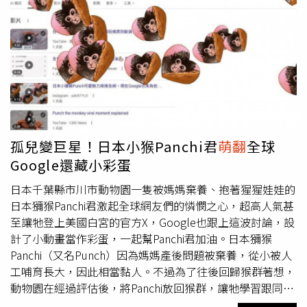
這就是傳說中的櫻花味羊肉爐」，紛紛被羊群貪吃的超萌模
樣融化。同時也有不少人擔心羊吃櫻花瓣有礙健康，對此，
清境農場指出，羊隻是草食性動物，在自然食物鏈中，屬於
初級消費者，主要食物是牧草還有其他植物，其他植物就包
括嫩葉和花瓣，網友拍到羊吃櫻花的葉子花瓣，數量僅屬零
星啃食，並不會對其生理機能造成危害。另外，清境農場經
數日觀察後，這些羊健康良好，活動力也很好，請大家不用
擔心。場方也歡迎以符合場方規定的方式餵食綿羊，但呼籲
不要餵食自帶的草料，至於場方販售的飼料，都經過營養設
孤兒變巨星！日本小猴Panchi君
萌翻
全球
計配方，則可安心餵食。
Google還藏小彩蛋
日本千葉縣市川市動物園一隻被媽媽棄養、抱著猩猩娃娃的
日本獼猴Panchi君激起全球網友們的憐憫之心，超高人氣甚
至讓牠登上美國白宮的官方X，Google也跟上這波討論，設
計了小動畫當作彩蛋，一起幫Panchi君加油。日本獼猴
Panchi（又名Punch）因為媽媽產後問題被棄養，從小被人
工哺育長大，因此相當黏人。不過為了往後回歸猴群著想，
動物園在經過評估後，將Panchi放回猴群，讓牠學習跟同類
相處，因為小猴子需要安全感的習性，園方選了一隻猩猩娃