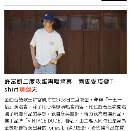
絮，連平日低調的資深學姊筱晴，也悄悄解鎖「六隊聯合編
舞總監」成就，專業表現獲粉絲激賞。樂天女孩趁著明星賽
拍攝場邊精彩花絮。人氣學姊若潼帶領首次加入明星賽行列
的彭彭，罕見端出「學姊威嚴」，合體拍攝YouTube 企劃：
若潼親自傳授鏡頭感與控場秘訣，面對鏡頭與選手們侃侃而
談，專業程度令人豎起拇指大讚，更讓彭彭直呼：「學姊氣
場真的太強了。」兩人作為樂天女孩特派員走訪首次參與明
星賽的馬傑森、李勛傑、曾家輝、林子崴、何品室融等，球
員們在興奮與緊張交織的心情下，不僅努力表現自己，更感
謝球迷支持，同時期待明年也能再參與盛事。不只球員，資
深學姊筱晴今年身份大升級，正式解鎖「明星賽編舞總監」
角色，從音樂節拍到燈光視覺一手包辦，展現專業舞魂，讓
許富凱二度攻蛋再曝驚喜 兩隻愛貓變T-
六隊女孩的表演質感直接拉高至演唱會等級，尤其是開場
shirt
萌翻
天
舞，更是讓粉絲讚不絕口。而身為明星賽新鮮人的高橋佳帆
與彭彭，面對滿滿媒體的無數鏡頭，努力保持微笑盡力表現
金曲台語歌王許富凱將在8月8日二度攻蛋，舉辦「一五一
自己，敬業態度給自己打下高分。樂天女孩彭彭（左起）、
拾」演唱會，除了用心構思演唱會內容，他也趁著這次開唱
舞蹈總監筱晴與若潼。（圖／樂天桃猿提供）首次登上大巨
圓了周邊商品的夢想，親自參與設計、親力親為嚴選商品，
蛋的明星賽大舞台，兩位啦啦隊女孩萌新既興奮又緊張。樂
攜手品牌「VINTAGE DUDE」聯名、由主理人同時也是身為
天女孩日籍成員高橋佳帆（Kaho）羞澀地分享：「第一次
金獎影像導演出身的Tomas Lin操刀設計，希望讓商品在質