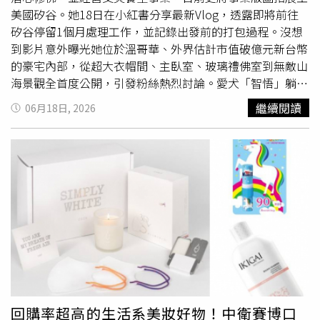
大家一起來台北小巨蛋聽歌過父親節。
美國矽谷。她18日在小紅書分享最新Vlog，透露即將前往
矽谷停留1個月處理工作，並記錄出發前的打包過程。沒想
到影片意外曝光她位於溫哥華、外界估計市值破億元新台幣
的豪宅內部，從超大衣帽間、主臥室、玻璃禮佛室到無敵山
海景觀全首度公開，引發粉絲熱烈討論。愛犬「智悟」躺進
行李箱不肯離開，逗趣模樣成為影片亮點之一。影片中，王
繼續閱讀
06月18日, 2026
祖賢先走進衣帽間整理行李，只見大型衣櫃幾乎占據兩面牆
面，各式服裝整齊吊掛、分類清楚。由於聽說矽谷近期天氣
炎熱、陽光充足，她特別挑選數件襯衫及夏季服飾同行。過
程中愛犬「智悟」全程陪伴在旁，甚至直接躺進行李箱不願
離開，讓王祖賢一邊整理行李、一邊抱著愛犬又親又哄，溫
馨互動畫面
萌翻
大批網友。王祖賢主臥室採大片落地窗設
計，可遠眺溫哥華高樓天際線與山海景色。接著鏡頭帶到主
臥室，房內採用簡約溫馨風格設計，木質地板搭配大片落地
窗，充足自然光灑滿整個空間。窗外不僅可遠眺溫哥華市區
景觀，還能將山景、海景盡收眼底。王祖賢坦言自己其實不
太喜歡整理行李，對她來說打包是一件有點困難的事，但想
到即將離家一個月，仍仔細準備所有生活用品。影片也曝光
回購率超高的生活系美妝好物！中衛賽博口