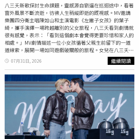
「2Way花小兔包包」，則把設計巧思發揮到極致。包蓋以
八三夭新歌探討生命課題，靈感源自劉逼在巡迴途中，看著
花小兔招牌垂耳造型為靈感，肩帶點綴立體花朵裝飾，還能
窗外風景不斷流逝，彷彿人生稍縱即逝的既視感。MV邀請
依照穿搭自由切換不同背法。最犯規的是，每一咖包都隨附
樂團四分衛主唱陳如山和主演電影《左撇子女孩》的葉子
磁吸迷你花小兔娃娃，不只能吸附在背帶上，也能拆下變成
綺，攜手演繹一場跨越離別的父女旅程，八三夭看到劇情就
吊飾，讓一個包就能玩出多種風格。（圖／品牌提供）
很有感覺，表示：「看到這個劇本會覺得更要珍惜和家人的
ROBINMAY攜手史努比、歐拉夫！馬卡龍色系、打造夏日清
相處。」MV劇情描述一位小女孩循著父親生前留下的一道
涼包款另一邊，ROBINMAY則把夏日清爽感直接拉滿，攜手
道線索，展開一場如同遊戲破關般的旅程。女兒在八三夭化
史努比與歐拉夫推出限定聯名系列，以充滿療癒感的「冰河
身的引導者陪伴下，一步步拼湊出父親未完成的音樂夢，也
繼續閱讀
07月31日, 2026
紫」揭開序幕，再搭配柔和馬卡龍色系，讓整體設計散發滿
重新讀懂父女之間專屬的默契與最後的心意。阿璞說：「當
滿降溫感。（圖／品牌提供）系列首先推出以角色娃娃吊飾
公司跟我們討論時，我們一度擔心我們該如何跟這位有搖滾
為亮點的「心動款」，包含輕盈百搭的尼龍抓皺肩背包，以
夢的老爸互動，才不會讓劇情尷尬，公司說爸爸是請阿山哥
及輪廓俐落的彎月肩背包。兩款包型都將史努比與歐拉夫化
來演，我們馬上覺得對了，他就是搖滾老爸，一切都會很自
身可愛吊飾，隨著走動自然擺動，不僅提升辨識度，也讓包
然。」以電影《左撇子女孩》中的出色演出入圍金馬獎最佳
款更添玩心。（圖／品牌提供）如果偏愛低調又充滿細節的
女配角的葉子綺飾演女兒的角色，父女之間的互動讓人格外
設計，「萌趣款」則是不容錯過。將史努比與歐拉夫透過彩
感動，不過她可愛地表示，整個拍攝過程中印象最深刻的就
繪、刺繡巧妙融入包身，話題單品狂派塗鴉斜背包加入可拆
是挖土，「因為我媽媽不會讓挖土，媽媽說會很髒。」讓八
式小包設計，不同圖樣還能展現不同角色魅力；另一款方形
三夭成員和阿山一聽都開心露出父愛的笑聲。葉子綺童言童
手提包則以俐落輪廓搭配刺繡零錢包，在簡約中藏進滿滿童
語
萌翻
所有人。（圖／索尼音樂提供）八三夭的成員都參與