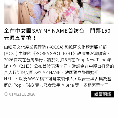
鴨Jisoo：伊布Charles Leclerc：風速狗Lamine Yamal：基
無理行為感到非常抱歉，雖然她很瘋狂，但也非常可愛。我
格爾德Maitreyi Ramakrishnan：倫琴貓
們想請教您的姓名與喜愛的餅乾口味，以表達誠摯的謝
意！」史密斯隨後也大方回信，表示自己最喜歡「白巧克力
夏威夷豆餅乾」；而飼主隨即準備了滿滿一袋餅乾致贈，希
望能慰勞這位天天被自家愛貓「霸凌」的辛苦員工。儘管法
金在中女團SAY MY NAME首訪台 門票150
蘭琪依然對投遞口維持高度戒備，但飼主觀察到，這對「歡
元週五開搶！
喜冤家」似乎已建立起某種特殊的默契；飼主發現法蘭琪嘴
上仍會對著信箱嘶吼，但每天到了送信時間，她都會準時在
由韓國文化產業振興院 (KOCCA) 和韓國文化體育觀光部
門後守候，就像在期待「好朋友」的到訪。飼主也將愛貓與
(MCST) 主辦的《KOREA SPOTLIGHT》韓流拼盤演唱會，
郵差互動拍下後分享到影音平台TikTok，引發討論與轉發，
2026首次在台灣舉行，將於2月26日在Zepp New Taipei舉
不少網友笑說應該要幫這名郵差「加薪」，更多人被法蘭琪
辦。今（21日）公布首波表演卡司，邀請金在中親自打造的
可愛的樣子
萌翻
，羨慕飼主能養到如此有靈性的貓咪。
八人超新銳女團 SAY MY NAME、韓國獨立樂團始祖
@frankieunsupervised PT 1 - Frankie & the mailman
NELL、以及 WAVY 旗下可身兼製作人，以爵士與古典為基
“officially” meeting! Can you guess what the
底的 Pop、R&B 實力派女歌手 Milena 等，多組豪華卡司。
mailman’s name is or what his favorite cookie is?? 🤣
門票2026年1月23日 (五) 中午12點正式售票。韓國現代搖
繼續閱讀
01月21日, 2026
#frankievsmailman #catsoftiktok #cattok #viral #fyp ♬
滾指標樂團NELL，由金鍾完、李正勳、李在景三位成員組
Manamana THE MUPPETS - FzSoundFactory
成。在台灣擁有大批熱情粉絲的他們，不僅曾於台灣發行專
輯，也接連在台北華山 Legacy、高雄 Live Warehouse 大庫
等地演出，與台灣情感淵源極深。出道五年的Milena曾多次