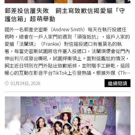
間暴動，影片一釋出就被瘋狂轉發。​(圖/Lady Gaga ig)從F1
到足球場，名人選擇全都超符合本人這支30週年廣告的卡司
郵差投信屢失敗 飼主寫致歉信揭愛貓「守
橫跨音樂、體育與影視圈，每位名人的寶可夢選擇都巧妙呼
護信箱」超萌舉動
應個人特質。F1法拉利車隊當家車手Charles Leclerc選擇
了速度感十足的「風速狗」，完美對應他在賽道上的爆發
國外一名郵差史密斯（Andrew Smith）每天在執行投遞任
力；西甲巴塞隆納新生代足球金童Lamine Yamal則偏愛戰術
務時，總會在一戶人家門前遇到「頑強抵抗」，這戶人家的
多變、能靈活應戰的傳說寶可夢「基格爾德」。南非喜劇演
愛貓「法蘭琪」（Frankie）對信箱投遞口有著莫名的執
員兼主持人Trevor Noah選了呆萌又常狀況外的「可達
著，每當史密斯試圖將信件塞入投遞口，法蘭琪便會從門內
鴨」，笑果十足；加拿大女演員Maitreyi Ramakrishnan鍾情
伸出利爪或發出嘶吼，試圖捍衛領土。面對這尷尬的情況，
氣質神秘的「倫琴貓」，而饒舌歌手Young Miko則毫不意
飼主近日特別在門外貼出致歉紙條，並附贈手工餅乾，這段
外選了暗黑系人氣王「耿鬼」。 30週年企劃全面啟動，2月
暖心的互動在影音平台TikTok上引發熱議。根據外媒《The
27日才是真正重頭戲隨著超級盃廣告首播，也正式宣告
dodo》報導，法蘭琪的飼主透過監視器發現，每當郵差史
繼續閱讀
01月24日, 2026
POKÉMON寶可夢30週年慶祝活動全面啟動。除了手遊《寶
密斯靠近家門口，家中的法蘭琪就會跳上特製的小凳子，蹲
可夢GO》將同步推出「What’s Your Favorite」主題活動
守在信箱口嚴陣以待。飼主笑稱，法蘭琪已經對這場「送信
外，官方也預告「Pokémon Day Out」與「Pokémon
攻防戰」充滿使命感，甚至將其視為日常守護領土的重要任
Night Out」等大型企劃正在籌備中。外界普遍認為，真正
務。然而郵差史密斯的專業與耐心更讓飼主感動，他不僅未
的驚喜將留到2月27日的「Pokémon Day」當天一次揭曉，
對貓咪的挑釁感到不耐，反而溫柔地包容法蘭琪的打擾，仍
新作情報、跨界合作與紀念內容都有機會同步登場。全球名
有條不紊地完成投遞工作。為了感謝史密斯的包容，飼主特
人最愛寶可夢一次看Lady Gaga：胖丁Trevor Noah：可達
別寫了一張紙條放置於門口，「郵差先生您好！對法蘭琪的