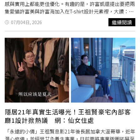
站在這麼大的舞台，聯訪時緊張到手心冒汗，連呼吸都小心
感與實用上都能更佳優化。有趣的是，許富凱還提出要把兩
翼翼。但看到身邊的女孩們為了呈現完美表演，即便語言不
隻愛貓許富美與許富海加入在T-shirt設計元素裡，大讚：
同依然努力用中文溝通，那種團結感讓我深受感動。我暗自
「非常可愛！我非常喜歡！」商品名稱更以許富凱音樂作品
繼續閱讀
07月04日, 2026
期許自己要更努力學習中文，未來希望能將日本職棒細膩的
作為取名呼應，像是「伊的頭頂已經有這頂」漁夫帽與棒球
應援文化與台灣的熱情風格完美結合，擦出不一樣的火
帽、「愛你敢有穿」黑Tshirt與白Tshirt、「會記得喔」鑰匙
花。」彭彭則感性地表示：「剛開始以為會很緊張，沒想到
圈、「富凱與你臉踢踢 」黑Tshirt、「包你會入心」帆布
現場的興奮感完全蓋過了壓力！能跟其他隊伍的女孩一起並
袋、「亨利先生」尪仔物、「這是我最愛的寶貝」大禮包
肩應援，那種歡樂氛圍真的會上癮。看著學姊們臨場反應極
組。許富凱一直沈迷盲盒抽娃娃的行銷，這次也特別提出希
快、氣場十足，我更堅定要成為一名稱職啦啦隊員的目標。
望有一隻專屬於自己的可愛公仔，於是以新專輯《尪仔物》
好不容易來到這個圈子，我不想平平淡淡地交作業，我希望
為概念，誕生了這隻超可愛的「亨利先生」，日前在節目分
每一場表演都能充實到讓自己不後悔，明年也想挑戰更多舞
享時就引爆熱議，許多粉絲、就連身邊朋友都來詢問要如何
台，展現不同面向的自己。」
訂購。許富凱這次趁著要到夏戀嘉年華演出的期間，特別把
公仔「帶出場」到花蓮旅行，一起品嚐美食、悠遊觀光。許
富凱推出許多以音樂作品為名的商品。（圖／喜樂娛樂提
供）不僅設計帽子、包包，粉絲跟著南北跑，常得在豔陽下
隱居21年真實生活曝光！王祖賢豪宅內部客
辛苦追星，許富凱特別提出希望能推出漁夫帽、棒球帽，兩
廳1設計掀熱議 網：仙女住處
種款式讓大家可以穿搭，還可以遮陽避暑防曬。而演唱會備
戰進行到彩排階段，上週他特別到練團室與樂手老師們確認
「永遠的小倩」王祖賢息影21年後長居加拿大溫哥華，近年
演唱細節、也開始為造型定裝，一切慢慢就緒，也再度呼籲
潛心修佛，並經營艾灸養生事業，日前更將事業版圖拓展至