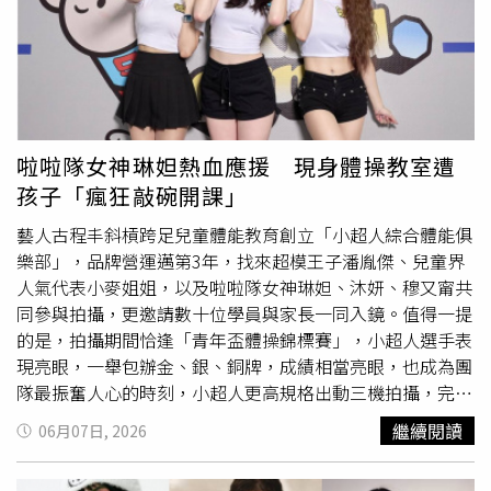
累積銷售突破億支的酷比涼，就是不少人從學生時代一路用
杰威爾提供）MV最後阿Ken玩到累癱、倒在床上，但他仍父
到現在的經典代表。創立至今已有90年歷史的酷比涼，以薄
愛爆棚地表示：「和小朋友的互動真的是充滿了樂趣，雖然
荷精油、尤加利精油與薰衣草精油調配而成，獨特的二合一
累但很療癒。就算他們提出無理的要求，看到他們的小臉
雙頭設計更成為品牌最大特色。一端可直接吸聞沁涼薄荷香
蛋，聽到他們的娃娃音，就覺得一切都是甜蜜的負荷。」阿
氣，另一端則為精油設計，方便隨時使用，成為許多人搭
Ken也感性透露，這次拍攝讓他體會到和孩子建立關係最好
車、旅行、戶外活動或夏季悶熱天氣時的隨身必備小物。​酷
的方式就是「陪伴」，更忍不住大力稱讚周杰倫：「這也是
啦啦隊女神琳妲熱血應援 現身體操教室遭
比涼二合一清新薄荷精油棒90週年馬年限定版，全球累積銷
我覺得杰倫令人值得稱讚的地方，不管他再忙，家裡的小朋
孩子「瘋狂敲碗開課」
售突破億支。（圖／品牌提供）迎接品牌90週年，今年台灣
友一叫，他就會想辦法用最快的速度回家。」周杰倫說：
更特別推出超萌「馬年限定版」，以可愛的酷小馬為主角，
「當爸爸的心境，相信很多人都跟我一樣，我如果本色演
藝人古程丰斜槓跨足兒童體能教育創立「小超人綜合體能俱
搭配彩虹、雲朵與星星元素，象徵夢想、幸運與希望，療癒
出，當然也可以，不過阿Ken可以忽男忽女，能在小孩面前
樂部」，品牌營運邁第3年，找來超模王子潘胤傑、兒童界
設計一推出便吸引不少粉絲收藏。​酷比涼二合一清新薄荷精
風度翩翩又能瘋瘋癲癲，看到阿Ken穿精靈裝，真的覺得他
人氣代表小麥姐姐，以及啦啦隊女神琳妲、沐妍、穆又甯共
油棒90週年馬年限定版，全球累積銷售突破億支。（圖／品
太適合這個角色了！」周杰倫在MV中則大秀舞蹈，以1960
同參與拍攝，更邀請數十位學員與家長一同入鏡。值得一提
牌提供）此外，即日起至10月4日止，購買酷比涼90週年馬
年代風靡全球的「阿哥哥」（A go-go)與「扭扭舞」
的是，拍攝期間恰逢「青年盃體操錦標賽」，小超人選手表
年限定版並完成指定登錄，還有機會抽中同款限定保溫瓶與
（Twist）為核心元素，復古展現節奏感十足的步伐及即興
現亮眼，一舉包辦金、銀、銅牌，成績相當亮眼，也成為團
萬元現金大獎，讓這款經典消暑神器再度掀起話題熱潮。​​
的肢體表現，營造熱情奔放的舞台氛圍。
隊最振奮人心的時刻，小超人更高規格出動三機拍攝，完整
（圖／品牌提供）
記錄孩子高光時刻。談及孩子們表現亮眼的瞬間，古程丰感
繼續閱讀
06月07日, 2026
動到哽咽：「最感動的是孩子在比賽現場成功完成動作的瞬
間，尤其其中一位孩子在彩排練習時常失誤，正式比賽時卻