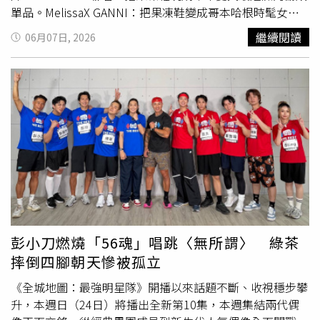
值得做一輩子。」
單品。MelissaX GANNI：把果凍鞋變成哥本哈根時髦女孩
標配Melissa這次找來丹麥人氣品牌GANNI聯名，完全就是
繼續閱讀
06月07日, 2026
「甜酷女孩宇宙」正式誕生。整個系列靈感來自哥本哈根夏
日自由奔放的氛圍，把GANNI最擅長的叛逆少女感，注入
Melissa經典果凍鞋中。（圖／品牌提供）把原本休閒感很
重的人字拖，直接加入小貓跟設計，瞬間從海邊拖鞋變成時
裝精會搶穿的夏日神鞋。另一款夾腳拖鞋則加入荷葉邊鞋帶
設計，搭配GANNI標誌性的豹紋與水果印花，整雙鞋像把北
歐女孩的幽默感直接穿上腳。而且別以為它只是好看，
Melissa招牌Melflex™果凍材質不只柔軟好穿，還帶有可回
收概念，兼顧時髦與實穿。（圖／品牌提供）Melissa X
Sanrio：Hello Kitty直接
萌翻
整個鞋櫃今年另一波讓少女心
全面失控的，絕對是Melissa與Sanrio三麗鷗聯名系列。
Hello Kitty、美樂蒂、庫洛米、大耳狗一次集結，根本像童
彭小刀燃燒「56魂」唱跳〈無所謂〉 綠茶
年回憶大型暴動現場。不只是可愛，而是把現在最流行的
摔倒四腳朝天慘被孤立
Y2K甜酷風一起融進設計裡。（圖／品牌提供）「羅馬T字
涼鞋」就在復古輪廓上加入角色立體飾釦，既有學院感，又
《全城地圖：最強明星隊》開播以來話題不斷、收視穩步攀
帶點俏皮少女味；而「飾釦厚底涼鞋」則透過鋸齒厚底與雙
升，本週日（24日）將播出全新第10集，本週集結兩代偶