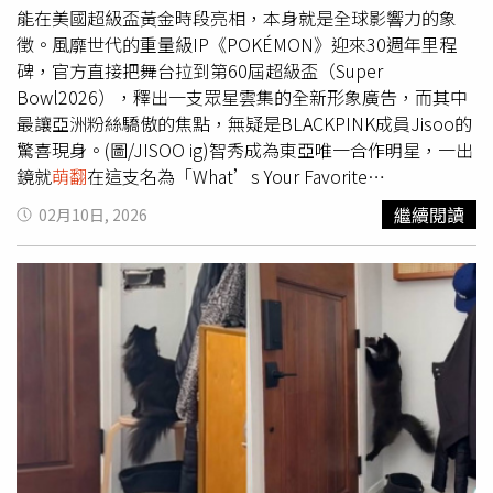
大反派賈霸獰笑威脅：「你會受苦的，下一個就輪古古。」
能在美國超級盃黃金時段亮相，本身就是全球影響力的象
面臨危機關頭，竟出現了曼達洛族傳說中的至高象徵——活
徵。風靡世代的重量級IP《POKÉMON》迎來30週年里程
生生的神話密索龍躍然眼前！不但令人大飽視覺特效眼福，
碑，官方直接把舞台拉到第60屆超級盃（Super
更是預示曼達洛族復興的重要轉折。
Bowl2026），釋出一支眾星雲集的全新形象廣告，而其中
最讓亞洲粉絲驕傲的焦點，無疑是BLACKPINK成員Jisoo的
驚喜現身。​(圖/JISOO ig)智秀成為東亞唯一合作明星，一出
鏡就
萌翻
在這支名為「What’s Your Favorite
Pokémon？」的30週年宣傳影片中，Jisoo以清新又溫柔的
繼續閱讀
02月10日, 2026
形象登場，親自分享自己最喜愛的寶可夢角色。她選擇的是
擁有多種進化型態、象徵無限可能的「伊布」，不只可愛度
爆表，也被粉絲狂讚「根本就是智秀本人」。更重要的是，
智秀此次是東亞唯一參與合作的明星，意義不只是曝光，更
代表她在全球流行文化中的關鍵地位，成功站上與歐美一線
巨星並列的舞台。​(圖/JISOO ig)(圖/JISOO ig)Lady Gaga開
口唱胖丁，全網瞬間失守除了智秀之外，影片另一大亮點，
則是流行天后Lady Gaga的現身。她在片中毫不掩飾對寶可
夢的熱愛，親口點名最愛角色是「胖丁」，甚至直接對著鏡
頭唱起胖丁最經典的催眠安眠曲，童心未泯的模樣讓社群瞬