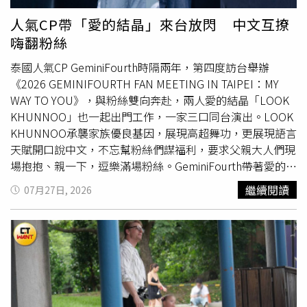
趣。（圖／品牌提供）除了兼具美感和實用性的包款之外
MV演出，但他們必須在告別式上給予女孩線索，因此都要
ROBINMAY更同步推出一系列史努比和歐拉夫的娃娃配件，
以悲傷和略帶嚴肅的神情演出，不過當成員彼此對視時，都
人氣CP帶「愛的結晶」來台放閃 中文互撩
讓可愛從包延伸到每個細節。（圖／品牌提供）
忍不住笑場，阿璞說：「我第一卡就是看到小橘的臉，就笑
嗨翻粉絲
了。」阿電也補充：「我看到小橘一轉過去，就覺得太好笑
了。」小橘也直說：「我覺得看到我的眼睛不笑很難⋯⋯」
泰國人氣CP GeminiFourth時隔兩年，第四度訪台舉辦
八三夭的成員都很喜歡這個故事，劉逼說：「這個腳本很浪
《2026 GEMINIFOURTH FAN MEETING IN TAIPEI：MY
漫，有時候你可能碰到意外，但有沒有完成的夢想，透過故
WAY TO YOU》，與粉絲雙向奔赴，兩人愛的結晶「LOOK
事裡的情節安排，可以讓父女再重聚一次，很棒。」小橘也
KHUNNOO」也一起出門工作，一家三口同台演出。LOOK
說：「我和我兒子認識5年了，劇本裡的故事可能很遙遠，
KHUNNOO承襲家族優良基因，展現高超舞功，更展現語言
但也有可能是一個瞬間就發生的事，所以真的要珍惜和孩
天賦開口說中文，不忘幫粉絲們謀福利，要求父親大人們現
子、家人相處的時光。」阿電則表示：「親情是最直接的，
場抱抱、親一下，逗樂滿場粉絲。GeminiFourth帶著愛的結
相信大家看到最後，眼眶會溼溼的、會感動。」
晶一同上台。（圖／ MY(:mine)提供）見面會開場，
繼續閱讀
07月27日, 2026
GeminiFourth與許久不見的粉絲們告白，大喊「我愛你
們」，主持人也趁機幫粉絲謀福利，提及兩張椅子是不是隔
得有點遠，GeminiFourth大方表示當然沒問題，直接將椅子
疊起來，大方放閃。而在學中文環節，平常相當重視髮型的
Fourth率先接受挑戰，看著Gemini說：「我想換一個髮型，
沒有你不行。」主持人向他說明後，才知道原來是撩人語
錄，Fourth立即加碼甜度再說一次，讓Gemini有點難以招