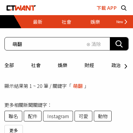
跳至主要內容區塊
下載 APP
最新
社會
娛樂
財經
⊗ 清除
全部
社會
娛樂
財經
政治
顯示結果第 1 ~ 20 筆 / 關鍵字「
萌翻
」
更多相關新聞關鍵字：
聯名
配件
Instagram
可愛
動物
更多