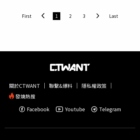
透露想要來台表演的決心，她為知名廠牌 WAVY 旗下首位獨
立創作型女歌手和製作人，曾與 wave to earth、Colde 等
First
1
2
3
Last
音樂人的合作，音樂風格融合爵士與 R&B，以流暢的嗓音
唱出細膩且甜美成熟的歌曲意境。她除了歌手，還身兼小提
琴演奏家、製作人等。NELL曾在台發行過專輯。（圖／
Space Bohemian 提供）女團SAY MY NAME為金在中和
iNKODE 製作人以「為沒有夢想的孩子帶來夢想的偶像」作
為團隊核心理念，親自打造的全球新銳女子團體。由
HITOMI、SHUIE、MEI、KANNY、SOHA、DOHEE、
JUNHWI、SEUNGJOO總共8位成員，她們在2024年10月
16日正式出道，一出道便獲得 Hanteo Music Awards 綻放
關於CTWANT
聯繫&爆料
隱私權政策
之星獎的殊榮，短短2年更是多次參加日本最大時裝秀
TOKYO GIRLS COLLECTION。首次來台演出，想必將會以
發燒熱搜
歌曲、舞台魅力
萌翻
台灣歌迷。《KOREA SPOTLIGHT
Facebook
Youtube
Telegram
2026 @TAIPEI》拼盤演唱會票價分別為 1F 站位區 $150和
2F 座位區 (劃位) $150，第一階段售票日期為 2026年1月23
日 (五) 中午 12 點啟售，本次活動採實名制，每位會員限購
2 張，相關規定以活動官網及現場公告為主。創作型女歌手