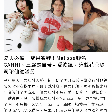
順利將動作漂亮呈現，讓人感動不已。」他強調：「這不只
是一支廣告，而是讓孩子的改變被真正看見。」兒童界人氣
代表小麥姐姐（左起）、古程丰、超模王子潘胤傑、琳妲、
穆又甯。（圖／小超人綜合體能俱樂部提供）拍攝現場同樣
充滿溫度，琳妲與穆又甯一到場便迅速與孩子們打成一片。
琳妲過去曾於教室授課，深受學員喜愛，現場更有孩子不斷
「敲碗」希望她回歸開課；穆又甯則因肩傷休養一段時間，
此次復出首支廣告就選擇與古程丰合作，格外受到關注，展
現信任情誼，沐妍則在體操比賽現場為小超人選手們加油，
散發女神丰采，也表示平常都在球場應援，這次在體操比賽
夏天必備一雙果凍鞋！Melissa聯名
現場感覺很不一樣，也被現場的小選手們
萌翻
！同時此次拍
GANNI、三麗鷗自帶可愛濾鏡，這雙花朵瑪
攝也是沐妍剪短髮造型後的首次螢幕演出。過去曾演出《美
莉珍仙氣滿分
麗人生》、《機智校園生活》等多部戲劇作品，近年逐步轉
型的古程丰，積極拓展事業版圖，逐步在家長圈建立高度口
今年夏天，果凍鞋大勢回歸，還全面升級成時髦女孩鞋櫃裡
碑，今年夏令營報名人數更較去年成長150%，展現強勁發
最欠收的穿搭主角。透明感鞋身、糖果色調、瑪莉珍輪廓與
展動能，在團隊嚴選師資與高標準品質控管下，品牌逐步建
厚底設計全面洗版，讓果凍鞋不只可愛，還多了一點叛逆、
立市場信任。展望未來，古程丰也透露，今年下半年將進軍
一點復古。其中最懂玩果凍鞋的Melissa，今年更直接火力
台北市蛋黃區開設新據點，地點已確認，將全面升級場館與
全開，不只攜手GANNI、Sanrio三麗鷗，還找來仙氣系設計
課程內容。古程丰說：「看到孩子的成長，我更確定這件事
師SUSAN FANG聯名，把果凍鞋玩成今年夏天最危險的勸敗