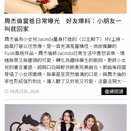
愜意。王祖賢浴室與梳化間採一體式設計，內部設有大型浴
同時收錄兩款限定耳繩設計，讓消費者能依照當天穿搭與心
缸與雙面鏡。59歲的王祖賢自2004年拍完唯一一部大陸電
情自由切換，也讓Simply White系列持續成為許多美感控每
影《美麗上海》後便淡出演藝圈，移居加拿大展開全新生
年必收藏的話題單品。中衛Simply White2026年度限定款
周杰倫當爸日常曝光 好友爆料：小朋友一
活。這次她曝光豪宅內部後吸引大批粉絲朝聖留言，「第一
30片入，成人平面款260元；成人立體3D／3Dv款350元。
叫就回家
次看到姐姐的家」、「佛堂居然是獨立空間，好有質感」、
（圖／品牌提供）IKIGAI推出白桃烏龍新口味！讓口腔保養
「風景實在太美了」、「這根本是夢想中的房子」、「女神
也充滿儀式感當保養觀念逐漸延伸到生活各個層面，「口腔
周杰倫為小女兒Jacinda量身打造的〈公主殿下〉MV上線，
生活好優雅」。此外，外界多年來也盛傳王祖賢擁有驚人財
保養」也成為近年備受關注的新趨勢。IKIGAI品牌名稱源自
曲風打破以往想像，是一首充滿鬼靈精怪、俏皮瘋癲的
富，身家估計高達300億元新台幣，主要來自全盛時期拍攝
日文「Ikigai」，代表生活中微小卻珍貴的幸福感，希望透
Funk風格作品，周杰倫將Jacinda日常生活中喜怒哀樂、情
超過60部電影累積的片酬，以及香港、台灣、美國與加拿大
過日常習慣的累積，讓每個人都能找到屬於自己的生活節
緒無常又無厘頭的可愛，轉化為趣味橫生的歌詞，更將小女
等地的房地產投資收益。據傳她早在37歲便已達到財富自
奏。​IKIGAI漱口水，打造更具儀式感的口腔保養體驗。（圖
兒的童言童語、超萌口白與輕快節奏完美融合。歌曲後段還
由，而她過去受訪時也曾坦言：「我現在手裡的錢是一輩子
／品牌提供）品牌提出「口腔也需要Skincare Routine」概
穿插了小女孩撒嬌、無辜甚至突然崩潰的口氣，與周杰倫的
都花不完的。」如今遠離鎂光燈多年，依舊過著自在富足且
念，希望將原本容易被忽略的漱口步驟，轉化成更舒適、更
率性形成強烈對比，讓人聽了又好氣又可愛，活靈活現大展
充滿禪意的人生。
有質感的保養儀式。除了原有的人氣口味海洋薄荷與薄荷之
生活中的趣味親子互動。今日這支MV終於曝光，
萌翻
天的
繼續閱讀
06月15日, 2026
外，今年夏天更推出全新「白桃烏龍」口味，將白桃果香與
影像視覺令粉絲驚喜不已，周杰倫在新專輯發佈會上已透露
烏龍茶韻巧妙融合，帶來更加溫柔細膩的使用感受。IKIGAI
阿Ken是他拍這支MV時心裡的人選，果然MV中阿Ken就扮
漱口水推出海洋薄荷、薄荷與全新白桃烏龍三款口味，打造
演爸爸這個角色。因應歌詞的趣味，阿Ken在MV中一下穿著
更具儀式感的口腔保養體驗。（圖／品牌提供）泰國90年消
精靈裝現身校門口，一下化身冰雪奇緣的Elsa，還要開車載
暑神器酷比涼！90週年馬年限定版
萌翻
登場每到夏天，總有
娃兜風，小孩在他臉上亂化妝也甘之如飴，只是小朋友精力
一款清涼神器會悄悄出現在大家包包裡，而來自泰國、全球
無窮，讓阿Ken當場累歪。周杰倫在MV中大秀舞蹈。（圖／