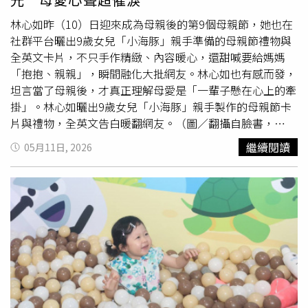
「輪胎競技場」，考驗團隊默契與策略。董哲瑋與貢丸在輪
胎陣中高速穿梭，速度快到讓主播蔡尚樺忍不住驚呼：「根
林心如昨（10）日迎來成為母親後的第9個母親節，她也在
本是光速過關！」相較之下，資深偶像們則在堆輪胎關卡頻
社群平台曬出9歲女兒「小海豚」親手準備的母親節禮物與
頻失誤，綠茶賽後還不甘心喊話：「大家別走，有種再跟我
全英文卡片，不只手作精緻、內容暖心，還甜喊要給媽媽
比一次！」可惜現場沒人理他，最後只能孤單一人默默收工
「抱抱、親親」，瞬間融化大批網友。林心如也有感而發，
回家，成為本集另一大爆笑亮點。
坦言當了母親後，才真正理解母愛是「一輩子懸在心上的牽
掛」。林心如曬出9歲女兒「小海豚」親手製作的母親節卡
片與禮物，全英文告白暖翻網友。（圖／翻攝自臉書，
Ruby林心如）林心如日前出席活動時就曾透露，女兒早在
繼續閱讀
05月11日, 2026
兩週前就已經迫不及待想送出母親節禮物，但最後還是忍
住，直到母親節當天才正式揭曉驚喜。如今她也開心曬出小
海豚精心準備的成果，只見除了親手做的小花籃、刺蝟玩偶
外，還有一張設計感十足的卡片。卡片不僅鑲有珍珠
「MOM」字樣，小海豚更全英文手寫滿滿愛意：「妳是我
最甜美的媽媽，謝謝妳帶給我快樂與歡笑。妳是我全世界最
愛的人，也是全宇宙最好的人，我很開心人生中有妳。」最
後還甜喊要給媽媽「抱抱跟親親」，並畫上兩隻用尾巴比愛
心的小貓，童趣模樣
萌翻
不少粉絲。而另一版卡片內容則寫
下：「You're my favorite person in the whole wide world,