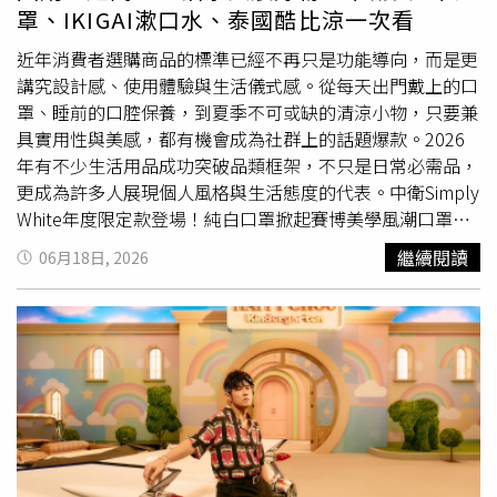
豪宅客廳格局。整體採開放式設計，客廳與廚房連成一體，
罩、IKIGAI漱口水、泰國酷比涼一次看
並設有大型中島吧檯與大片落地窗，空間感十足。不過最吸
睛的莫過於客廳一角特別打造的佛堂區域，除了設有佛龕
近年消費者選購商品的標準已經不再只是功能導向，而是更
外，還規劃出一間以透明玻璃圍塑而成的獨立禮佛室，空間
講究設計感、使用體驗與生活儀式感。從每天出門戴上的口
寬敞且採光明亮。多年來潛心修佛的王祖賢，將佛堂融入居
罩、睡前的口腔保養，到夏季不可或缺的清涼小物，只要兼
家空間，也讓整棟住宅散發濃厚禪意與靜謐氛圍。客廳一角
具實用性與美感，都有機會成為社群上的話題爆款。2026
設有佛龕與透明玻璃禮佛室，展現王祖賢多年潛心修行的生
年有不少生活用品成功突破品類框架，不只是日常必需品，
活方式。打包途中，王祖賢還拿著馬克杯走到陽台稍作休
更成為許多人展現個人風格與生活態度的代表。中衛Simply
息。雖然陽台面積不算特別大，但設有長型藤椅與休閒座位
White年度限定款登場！純白口罩掀起賽博美學風潮口罩早
區，她悠閒地坐著喝飲料、吹海風，一眼望出去便是溫哥華
已不只是防護用品，更是穿搭的一部分。向來被譽為「口罩
繼續閱讀
06月18日, 2026
高樓天際線、海灣景色以及遠方山巒，美景盡收眼底。許多
界美學指標」的中衛，今年再次推出Simply White年度限定
粉絲看到畫面後驚呼宛如高級度假飯店，也有人直呼「每天
款，以Pantone2026年度色「雪舞白」為靈感，將極簡純白
醒來看到這種景色太幸福了」。此外，王祖賢也公開平時保
與未來感色彩結合，打造全新視覺風格。中衛Simply
養與梳妝的空間。浴室與梳化間採一體式設計，整體以大理
White2026年度限定款30片入，成人平面款260元；成人立
石材打造，內部設有大型浴缸、雙面鏡及寬敞梳妝台。桌面
體3D／3Dv款350元。（圖／品牌提供）今年限定耳繩色分
上擺滿精華液、隔離霜、口紅、除皺霜、洗髮精、護髮素與
別為「賽博靛」與「電感橘」，透過雙色編織工藝呈現出獨
面霜等保養用品，她逐一整理收納進行李箱，也讓外界得以
特層次感。其中賽博靛以藍紫色調交織出神秘未來感，靈感
一窺女神私下維持凍齡狀態的日常習慣。完成打包後，她還
來自賽博龐克世界中的霓虹光影；電感橘則以粉色與黃色融
外出採買生活用品，並到餐廳享用素食漢堡，生活相當簡單
合出充滿能量的電光色彩，展現年輕活力與樂觀氛圍。每盒