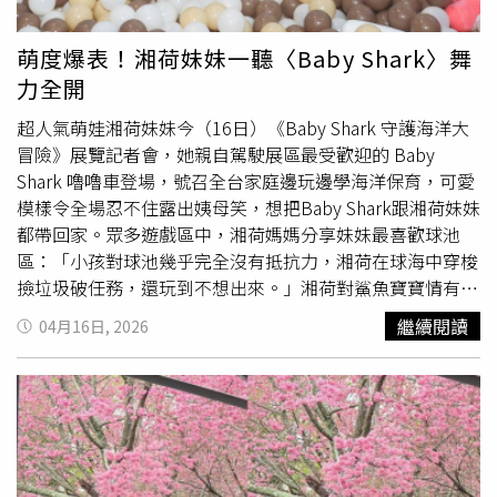
and the best person in the universe（妳是全世界我最愛的
人，也是全宇宙最好的人）」，真摯童言童語讓林心如感動
萌度爆表！湘荷妹妹一聽〈Baby Shark〉舞
不已。收到禮物後，林心如也感性發文表示，今年除了是自
力全開
己的第9個母親節，同時也是林媽媽人生中的第50個母親
節。她坦言，當了媽媽之後，才真正理解母愛最偉大的地
超人氣萌娃湘荷妹妹今（16日）《Baby Shark 守護海洋大
方，並不是犧牲多少，而是那份永遠放不下的牽掛與不捨。
冒險》展覽記者會，她親自駕駛展區最受歡迎的 Baby
她寫道：「這心頭上的掛念與牽絆，擔憂與不捨，都是一輩
Shark 嚕嚕車登場，號召全台家庭邊玩邊學海洋保育，可愛
子懸在心上的。」同時也提醒大家，愛與孝順不該只在節日
模樣令全場忍不住露出姨母笑，想把Baby Shark跟湘荷妹妹
才展現，而是在生活中的微小細節裡，也能讓媽媽感受到滿
都帶回家。眾多遊戲區中，湘荷媽媽分享妹妹最喜歡球池
滿愛意，更呼籲大家別害羞，要記得對媽媽大聲說一句「我
區：「小孩對球池幾乎完全沒有抵抗力，湘荷在球海中穿梭
愛你」。貼文曝光後，不到1小時就吸引破萬網友按讚朝
撿垃圾破任務，還玩到不想出來。」湘荷對鯊魚寶寶情有獨
聖，紛紛留言表示，「小海豚太有才華了」、「卡片超感
鍾，現場播放起洗腦神曲〈Baby Shark〉時，湘荷更展現了
繼續閱讀
04月16日, 2026
人」、「全英文手寫太厲害」、「禮物精緻到像藝術品」、
資深小粉絲的專業，不需指令便自動開啟「熱舞模式」，一
「媽媽一定感動哭了」。此外，林心如先前也透露，今年母
邊揮手一邊精準地比出鯊魚手勢，
萌翻
眾人。談及體驗後的
親節已提前訂好餐廳，準備帶著媽媽、婆婆與女兒一起聚餐
感想，湘荷媽媽直言是神隊友展覽：「不僅能讓小孩放電、
慶祝。她笑說，一直以來都是自己負責安排，「怎麼好意思
運動，又兼顧趣味性，豐富的設施也讓家長能輕鬆陪伴。」
在媽媽跟婆婆面前還煮飯」。至於老公霍建華是否會現身一
記者會上，除了萌娃湘荷妹妹，更邀請到網路人氣小孩哈哈
起過節？林心如則坦言，目前還不確定對方是否有工作安
小主、蕭遙，以及囧囧食旅生活等知名親子社群創作者共同