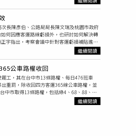
繼續閱讀
元，力拼11日闖關通過。盤點各黨派立場，民進
案」直接補助，只要客運業者檢具資料後就可直
，明定普發現金每人1萬元，以提振經濟效益；另
費、訓練期間生活津貼及穩定就業獎金等，光
效
關？預料立法院長韓國瑜會是投票時的關鍵角色。
其中經營台南市轄十數條公車的統聯客運，對此
務次長陳彥伯、公路局局長陳文瑞及桃園市政府
識，當日院會將處理關稅條例草案，院會進行時
力調度。被統聯客運「懲戒解雇」的駕駛長怒批公
論如何因應客運路線虧損外，也研討如何解決轉
立法程序後才會休息，並不進行三讀後發言。
）而被「苛扣」補助款又被「解雇」的苦主老楊
趙正宇指出，考察會議中針對客運虧損補貼進行
委游顥正在勘災，不確定能否趕回議場，而民眾
海公路新吉工業區超速等問題在3個月試用期便被
停開，導致桃園市民交通權益嚴重受損，許多客
將由韓國瑜出手投票，一解平手僵局。
清算「解雇」，「根本是公司面子掛不住」他
繼續閱讀
年五月三日在立法院召開會議爭取，今年的中央
現職苦主駕駛長也低調地說，2月份自己請了
千萬，公車路線不停開，民眾的交通權益才得以
列「6,000元」這梯「衰尾道人」行列，完全
65公車路權收回
接手的移撥路線虧損補貼，趙正宇在會中強調，桃
啥關係」？他痛批公司是「拿清朝劍斬明朝官」。
罷工，其在台中市13條路權、每日476班車
足額經費，地方也無法接手保障民眾通勤權益，
以要回，但像「虧損補貼」侵占就太過分了。他
出重罰，除收回四方客運365線公車路權，並
認為，八德大湳轉運站啟用後，可能會造成和強
生不乖、作業沒交，直接把獎金中飽私囊回家花
中市取得13條路權，包括綠4、68、88、
低對和強路交通的影響。同時停車位及臨停上下
。老楊也感嘆開公車實在很剝削，一旦收到超
等。交通局長葉昭甫表示，該公司每月5、15日分兩次發
整資訊，並說明清楚市區及國道客運分離後提升
O獎金」也沒了，年底核算年終時還會被扣6至8千
繼續閱讀
補助款後即匯給員工，本月初如期發薪，但16
站，他將會協助市府交通局向軍方要求，提早將
都感嘆，對外宣傳「月休6天領6.5萬」都是
即找資方討論，要求當天下班前給付薪資，但因
溪的鄉親儘早享有轉運站帶來之交通便利。
有加班費，月休7天之下「實領4萬3」，他吐
者啟動13條路線代駛，先滿足尖峰時間班次需
強秀出「公司在你身上花了5.1萬」的薪水條，
祭出重罰，收回其路線之一的365路；交通局指
南市政府公共運輸處對此回應，老楊在社群軟
65路的經營權，如未確實改善，不排除收回全部