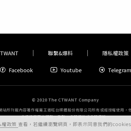
後，市府便主動介入關心，如老楊未來有勞資調解等問題，可逕洽
依契約開罰235萬元，另依《公路法》開罰9萬元，函請10月2
楊主要是多次「過站不停」挨罰，還有零星「超速」、「闖紅燈
資協調，勞工局長張大春表示，該公司今年8月就曾發生積欠薪資
不到一年加起來違規逾10次，此外還有「抄近路」漏停站只為了
況，10月11日開罰4萬元；昨勞方提出請求資方給付資遣費、工
，無奈之下只好予以「懲戒解雇」，尊重其救濟權利，但公司一
會。四方客運發聲明指出，16日的協商失敗主因，在於雙方對政
可能被公司佔為己用，應是調配到其他內勤人員表現優異者獎金
補助
且金額未確認，四方客運則希望能一次性支付5到9月的補助金
會成侵占應是理解落差。另外針對一名「育嬰假」駕駛長漏發部
近日補發。※CTWant提醒您：未經有罪判決確定者，皆應推定
TWANT
聯繫&爆料
隱私權政策
Facebook
Youtube
Telegra
© 2020 The CTWANT Company
網站所刊載內容著作權屬王道旺台媒體股份有限公司所有或經授權使用，
非經授權不許轉載、重製、公開播送或公開傳輸。
私權政策
查看，若繼續瀏覽網頁，即表示同意我們的cookie