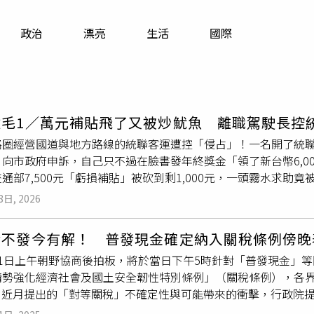
寵物
政治
漂亮
生活
國際
運勢
運動
梅酒
拔毛1／萬元補貼飛了又被炒魷魚 離職駕駛長控
路圈經營國道與地方路線的統聯客運遭控「侵占」！一名開了統
）向市政府申訴，自己只不過在臉書發年終獎金「領了新台幣6,0
通部7,500元「虧損補貼」被砍到剩1,000元，一頭霧水求
雇外，苛扣補助款恐怕涉嫌「侵占」，「雁過拔毛」剝削駕駛長行
8日, 2026
台南歷史博物館前廣場風和日麗，與CTWANT相約在此的50
說個明白。曾任統聯台南市區公車駕駛長的他直指，自己在農曆年
發不發今有解！ 普發現金確定納入關稅條例傍晚
到6,000？自己也是領6,000的「韭菜」之一，無奈問公司
11日上午朝野協商後拍板，將於當日下午5時針對「普發現金」
」寫下「感謝公司發放6,000元年終」，原意是想和網友們聊聊
勢強化經濟社會及國土安全韌性特別條例」（關稅條例），各界關注。
要自己「下架」貼文，自己認為陳述事實也無涉人身攻擊而婉拒
p）近月提出的「對等關稅」不確定性與可能帶來的衝擊，行政院提
駕駛長的「虧損補貼」款也被大砍約87％，身心俱疲又求助無門
全韌性特別條例」草案送立法院審查，國民黨團11日上午召開黨
交通部公路局2024年邀請中部市區客運業者聯合設攤招募駕駛長