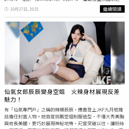
一。」安欣瑜指出，台灣成人一半以上都是肥胖或過重，越
繼續閱讀
10月27日, 2025
南人的身材比台灣人精實兩個尺碼。為什麼越南人這麼瘦？
安欣瑜也分析4點原因：1.吃原型食物：河粉、春捲與各式
涼拌菜中充滿蔬菜、香草與豆芽，搭配大量海鮮，料理方式
新鮮簡單、少油少糖、無多餘調味。這樣的飲食自然熱量
低、營養豐富又具有高飽足感。2.吃湯湯水水：喝湯能延長
吃飯時間，吃得慢和少，胃也比較舒服。3.動得多、坐得
少：越南人在路邊擺攤、騎車等，晚餐去散步聊天，活動量
充足，不會「久坐」導致肥胖。4.飲食份量剛好：他們的外
食份量適中、小菜選擇多，甜飲也不誇張，自然比較不容易
吃過量。安欣瑜表示，越南這個「瘦國」近年也開始變胖，
被聯合國點名為東南亞肥胖率上升最快的國家之一，外送盛
行、速食普及、含糖飲爆量，加上久坐與壓力，導致「吃多
仙氣女郎辰辰變身空姐 火辣身材展現反差
動少」的問題和台灣人一樣。在她門診中不少越南朋友笑
魅力！
說，「醫師，我以前在越南48公斤有小
蠻腰
，來台灣十年變
68公斤，腰變水桶。」她總回，「不是胖在基因，是胖在飲
有「仙氣專門戶」之稱的辣模辰辰，應邀登上JKF九月號雜
食型態啊」在越南她們吃滿桌青菜、魚湯與香草，來台後外
誌擔任封面人物。她首度挑戰空姐制服造型，不僅大秀美胸
食、手搖杯一多，體重自然上升。安欣瑜強調，減重關鍵不
與修長美腿，更巧妙展現神秘地帶，尺度突破以往，讓粉絲