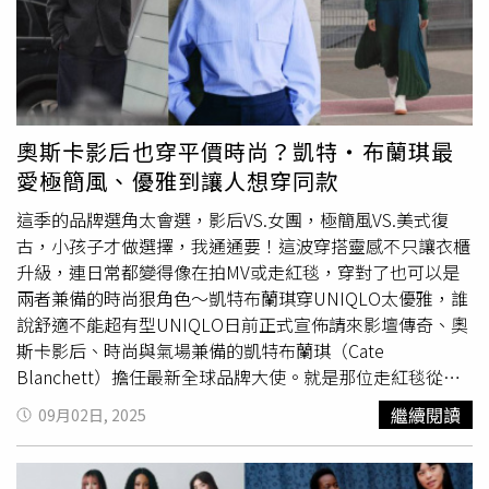
的文字，立刻引發粉絲共鳴，直呼「外表女神，內心更強
大」。47歲孫芸芸一身全黑穿搭，短版黑T辣秀小
蠻腰
，狀
態驚人。（圖／取自IG @aimeeyunyunsun）47歲的孫芸芸
用自律展現完美小
蠻腰
，再用哲學文字傳遞心靈力量，讓大
家再一次見識到「不老女神」的雙重魅力。（圖／取自IG
@aimeeyunyunsun）
奧斯卡影后也穿平價時尚？凱特・布蘭琪最
愛極簡風、優雅到讓人想穿同款
這季的品牌選角太會選，影后VS.女團，極簡風VS.美式復
古，小孩子才做選擇，我通通要！這波穿搭靈感不只讓衣櫃
升級，連日常都變得像在拍MV或走紅毯，穿對了也可以是
兩者兼備的時尚狠角色～凱特布蘭琪穿UNIQLO太優雅，誰
說舒適不能超有型UNIQLO日前正式宣佈請來影壇傳奇、奧
斯卡影后、時尚與氣場兼備的凱特布蘭琪（Cate
Blanchett）擔任最新全球品牌大使。就是那位走紅毯從不
出錯、演《藍色茉莉》讓人心碎、《塔爾》又帥到炸裂的
繼續閱讀
09月02日, 2025
她，現在穿上UNIQLO，打造經典、簡約、耐穿又高質感。
（圖／品牌提供）看看形象照中的凱特布蘭琪，身穿
UNIQLO : C系列的棉質立領襯衫外套，不做作、不刻意，