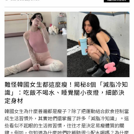
衣＝上半身線條更乾淨白T選擇「貼身但不緊繃」的款式，
讓肩線、手臂線條看起來更俐落，視覺上就能讓上半身縮小
一號。(圖/許路兒 IG)顯瘦重點 2：短版＋肌膚露出＝腰線直
接上升小
蠻腰
若隱若現，瞬間把比例拉長，這就是許路兒的
經典招：露一點點，瘦很多。顯瘦重點 3：寬褲反而讓腿看
起來更細寬版印花丹寧帶有份量感，襯托出她的腰胸臀更纖
細，形成「上窄下寬」的瘦身視覺錯覺。配件：Fendi 長方
框太陽眼鏡＝臉更小眼鏡的俐落鏡框能修飾臉型，打造更精
緻的小臉效果，是許路兒「顯瘦武器」之一。(圖/許路兒
IG)LOOK 2短版貼身白T＋低腰牛仔：少女腹肌與腰窄臀翹
全公開第二套完全是少女身材的代表。顯瘦重點 1：短版白
T＝露腰最直接、最有感露出平坦腹部與腹線，視覺上把上
難怪韓國女生都這麼瘦！揭秘8個「減脂冷知
半身「切」得更短，比例超逆天。(圖/許路兒 IG)顯瘦重
識」：吃飯不喝水、睡覺關小夜燈，細節決
點 2：低腰牛仔褲讓腰更窄低腰褲不適合所有人，但許路兒
定身材
用它展現出：如果你的核心有練，低腰＝超顯瘦。顯瘦重
點 3：貼身剪裁凸顯曲線簡單卻非常有效，把許路兒的腰臀
韓國女生為什麼普遍都是瘦子？除了把運動結合飲食控制當
差、腹肌線條全部展示出來。
成生活習慣外，其實她們還掌握了許多「減脂冷知識」。這
些看似不起眼的生活微習慣，往往才是決定易瘦體質的關
鍵。例如，你知道為什麼她們吃飯時很少配水喝嗎？為什麼