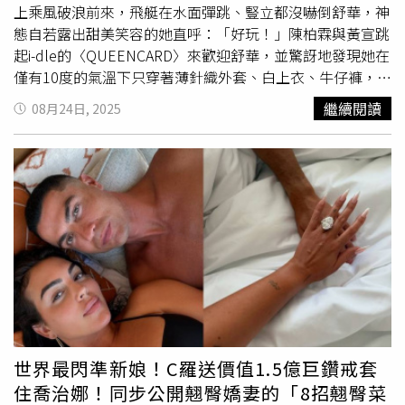
花短洋裝（圖／品牌提供）還有那款被暱稱為「糖果包」的
上乘風破浪前來，飛艇在水面彈跳、豎立都沒嚇倒舒華，神
迷你肩揹包，這次也換上丹寧新裝登場！外型可愛，隨便一
態自若露出甜美笑容的她直呼：「好玩！」陳柏霖與黃宣跳
背帥氣感馬上拉滿，搭配洋裝或褲裝都毫無違和，根本是今
起i-dle的〈QUEENCARD〉來歡迎舒華，並驚訝地發現她在
年秋天的出街MVP！Marimekko水洗丹寧Unikko印花Karla
僅有10度的氣溫下只穿著薄針織外套、白上衣、牛仔褲，還
糖果包（圖／品牌提供）
露出一截小
蠻腰
。舒華不解地看著兩位穿厚外套、戴手套、
繼續閱讀
08月24日, 2025
毛帽還喊冷的哥哥，笑問：「有必要穿這麼多嗎？」展現滿
點青春熱力。黃宣（左起）、陳柏霖、舒華品嘗皇后鎮有名
的冰淇淋。（圖／出去一下提供）首次來到皇后鎮，舒華驚
艷於瓦卡蒂普湖的美景：「昨天一到這邊真的被嚇到，太漂
亮了！」三人吃著冰淇淋欣賞湖景，閒聊話題從星座講到烹
飪，舒華表示平時在韓國會自己下廚：「會煮一些中式或韓
式料理，中式就是一些小炒、家常菜。」同時她還爆料自己
「不吃芋頭」，甚至只是聽到「芋頭」兩字就斬釘截鐵大
叫：「不行！真的不行！」此言一出讓同樣討厭芋頭的陳柏
霖秒變知音，兩人還聯手強烈表態「芋頭不該進火鍋」。看
到舒華和陳柏霖一搭一唱地反對芋頭，愛芋派的黃宣只能無
奈又無力地小聲反駁：「不要學他們。」完成紐西蘭北島的
世界最閃準新娘！C羅送價值1.5億巨鑽戒套
考驗要前往南島之前，陳柏霖讚美黃宣「不只是音樂人，還
住喬治娜！同步公開翹臀嬌妻的「8招翹臀菜
飽讀詩書，雖然常講幹話，但很懂表達自己，跟他『出去一