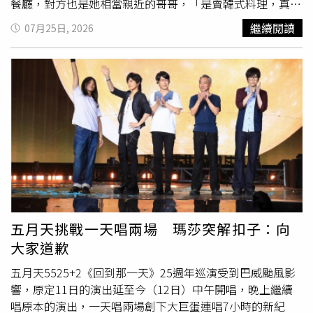
餐廳，對方也是她相當親近的哥哥，「是賣韓式料理，真的
很好吃，非常推薦大家也可以去吃！」談到對台灣美食的印
繼續閱讀
07月25日, 2026
象，李時安毫不猶豫點名小籠包，直呼上次吃過後至今仍念
念不忘。她透露，回到韓國後曾試著尋找相似的味道，卻始
終無法超越台灣當地的小籠包，「裡面滿滿的蝦子的餡料，
覺得印象很深刻。」此外，李時安也大方分享身材管理秘
訣。她透露自己最有自信的部位是腰部線條，目前維持24吋
腰圍。被問如果因愛吃的小籠包影響
蠻腰
怎麼辦？她笑說會
先把小籠包外皮剝掉，「把碳水化合物去掉，只吃裡面的餡
料。」她也表示，維持身材主要靠飲食控制，占了80%，運
動則占20%，平時不會刻意斷食，而是採取少量攝取的方
式，搭配以有氧運動為主的運動習慣，維持理想體態。
五月天挑戰一天唱兩場 瑪莎突解扣子：向
大家道歉
五月天5525+2《回到那一天》25週年巡演受到巴威颱風影
響，原定11日的演出延至今（12日）中午開唱，晚上繼續
唱原本的演出，一天唱兩場創下大巨蛋連唱7小時的新紀