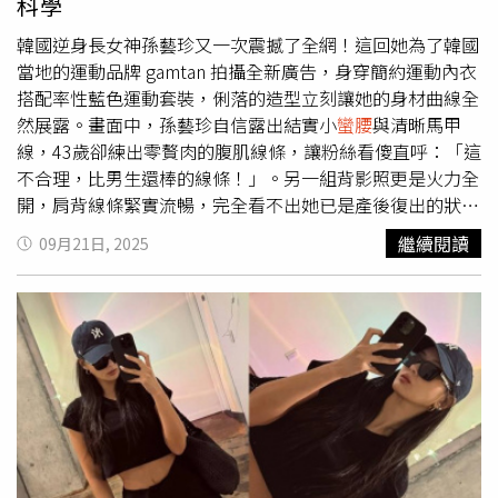
科學
韓國逆身長女神孫藝珍又一次震撼了全網！這回她為了韓國
當地的運動品牌 gamtan 拍攝全新廣告，身穿簡約運動內衣
搭配率性藍色運動套裝，俐落的造型立刻讓她的身材曲線全
然展露。畫面中，孫藝珍自信露出結實小
蠻腰
與清晰馬甲
線，43歲卻練出零贅肉的腹肌線條，讓粉絲看傻直呼：「這
不合理，比男生還棒的線條！」。另一組背影照更是火力全
開，肩背線條緊實流暢，完全看不出她已是產後復出的狀
態。（圖／IG）腹肌＋背影雙重殺！這組廣告不僅展現孫藝
繼續閱讀
09月21日, 2025
珍「腹肌太狠」的一面，連背影也美得驚人。線條優雅卻帶
有力量感，散發滿滿運動女神氣場，粉絲狂刷留言：「姐姐
這個腹肌太炸裂」、「背影根本零死角」、「怎麼可能43歲
還能練這樣」。身材管理全網跪服孫藝珍向來以保養得宜著
稱，但這次廣告一出，大家更驚訝於她的體態維持。無論是
腰腹緊實度，還是手臂、背部的肌肉線條，全都練得剛剛
好，沒有過於健壯卻充滿力量美。她的狀態再度證明，女神
兩個字絕非浪得虛名。孫藝珍平時就是每天要固定運動的
人，她的運動項目包括禪柔、皮拉提斯、瑜珈、TRX等。
（圖／翻攝自網路）