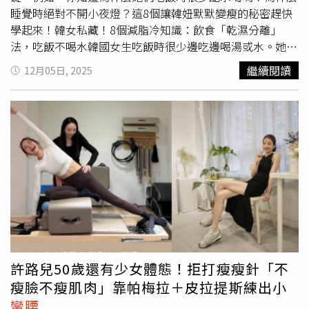
睡覺時絕對不開小夜燈？這8個讓韓妞默默變瘦的秘密趕快
學起來！韓女私藏！8個減脂冷知識：飲食「乾濕分離」
法，吃飯不喝水韓國女生吃飯時很少邊吃邊喝湯或水。她們
奉行「乾濕分離」原則，認為邊吃飯邊喝大量液體會稀釋胃
繼續閱讀
12月05日, 2025
酸，影響消化速度，導致血糖波動較大，容易囤積脂肪。建
議飯前或飯後一小時再喝水。（圖／取自 skuukzky IG）韓
女私藏！8個減脂冷知識：「下午2-4點」是吃甜食的黃金時
間如果真的想吃甜點，韓妞會選在下午2點到4點之間。這段
時間人體體溫最高，代謝最快，且體內一種名為
「BMAL1」的蛋白質（負責囤積脂肪）分泌最少。這時候
吃點甜的，比較不容易轉化為脂肪。韓女私藏！8個減脂冷
知識：美式咖啡 + 檸檬是代謝加速器「冰美式」是韓國人的
血液，但減脂期的韓妞會加一片檸檬！檸檬的維他命C加上
咖啡因，能更有效促進新陳代謝、消除水腫。這個組合被稱
為「Idol水」的升級版，是消腫神器。（圖／取自
skuukzky IG）韓女私藏！8個減脂冷知識：飯後「貼牆站」
許路兒50歲還有少女體態！拒打瘦瘦針「不
15分鐘拒絕小腹婆吃飽飯絕對不坐下！韓國女生習慣飯後找
瘦臉不瘦肌肉」靠帕梅拉＋皮拉提斯練出小
一面牆，將後腦勺、肩膀、臀部、腳後跟緊貼牆壁站立15分
蠻腰