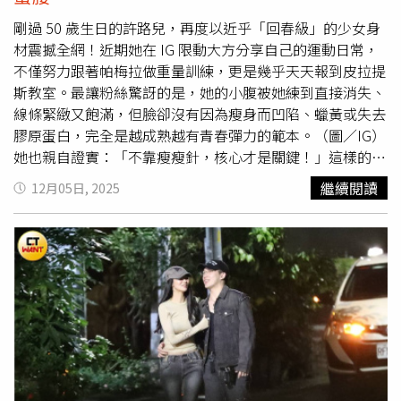
鐘。這個動作能幫助消化、預防腹部脂肪堆積，還能矯正體
態，是養成筆直美腿和
蠻腰
的簡單秘訣。韓女私藏！8個減
剛過 50 歲生日的許路兒，再度以近乎「回春級」的少女身
脂冷知識：保暖腹部韓醫認為「體寒」是肥胖的元兇。韓國
材震撼全網！近期她在 IG 限動大方分享自己的運動日常，
女生非常注重腹部保暖，即使穿短裙也會貼暖暖包在肚子
不僅努力跟著帕梅拉做重量訓練，更是幾乎天天報到皮拉提
上。腹部溫暖能促進血液循環，提高基礎代謝率，幫助內臟
斯教室。最讓粉絲驚訝的是，她的小腹被她練到直接消失、
脂肪燃燒。（圖／取自 skuukzky IG）韓女私藏！8個減脂
線條緊緻又飽滿，但臉卻沒有因為瘦身而凹陷、蠟黃或失去
冷知識：「小一號」餐具心理學去韓國餐廳你會發現，她們
膠原蛋白，完全是越成熟越有青春彈力的範本。（圖／IG）
的飯碗通常不大。使用較小的餐具盛裝食物，視覺上會覺得
她也親自證實：「不靠瘦瘦針，核心才是關鍵！」這樣的
「吃了很多」，能提早產生飽足感，無形中減少熱量攝取。
「年輕瘦」才是女生真正該追的身材方式。50歲還能這麼挺
繼續閱讀
12月05日, 2025
韓女私藏！8個減脂冷知識：鏡子檢視法，穿緊身衣運動這
拔？許路兒靠皮拉提斯練出「少女體態」從她近日上傳的限
招是許多韓國女明星認證過很實用的方法，韓妞運動時喜歡
動可看到，許路兒穿著合身白色長袖與可可色緊身褲，在皮
穿緊身衣展露好身材，甚至在家也會穿。這樣能讓自己隨時
拉提斯器械上完成一系列高難度動作：包括側開展、核心旋
從鏡子中檢視身體線條的變化，保持對身材的警覺心，不讓
轉控制、側腹延伸等，每張照片上都能明顯看到她練出的緊
贅肉有藏身之處。（圖／取自 skuukzky IG）韓女私藏！8
實腹部線條，彷彿完全沒有脂肪游移。（圖／IG）她更笑
個減脂冷知識：睡覺保持「全黑環境」，開燈睡覺會胖這不
說：「今天難度增強，我的肚子已經不是我的肚子！」但從
是迷信，是科學！研究顯示，睡眠時若有光線（即使是微弱
畫面中看來，她卻笑得開心又自在，狀態完全不像一般人做
的小夜燈），會抑制褪黑激素分泌，進而影響新陳代謝和食
核心訓練時的狰獰，那份從容更讓人看出她身體控制力已經
慾調節激素，讓人隔天更容易感到飢餓、想吃高熱量食物。
非常成熟。不用猛健樂或瘦瘦針！她要的不是「病態瘦」而
所以，想要瘦，請關燈睡好覺！
是「年輕瘦」許多醫生都指出猛健樂和瘦瘦針等針劑的瘦