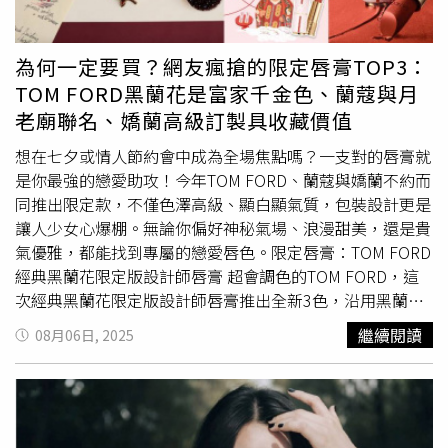
訓練喬治娜的日常絕對少不了重量訓練，她會針對臀部、腿
部與核心肌群，進行深蹲、硬舉、臀推等動作，搭配槓鈴或
啞鈴增加阻力。重量訓練不僅能讓臀型更翹挺、腿部線條更
為何一定要買？網友瘋搶的限定唇膏TOP3：
緊緻，還能強化骨骼與肌肉的支撐力，讓整體姿態看起來更
TOM FORD黑蘭花是富家千金色、蘭蔻與月
穩、更有氣場。​（圖／ig）2. 芭蕾舞從小學芭蕾的她，早就
老廟聯名、嬌蘭高級訂製具收藏價值
培養出優雅挺拔的體態。芭蕾訓練需要高度的核心控制與肌
肉延展，能同時雕塑臀部、腿部與小
蠻腰
。喬治娜時常會在
想在七夕或情人節約會中成為全場焦點嗎？一支對的唇膏就
伸展或暖身時加入芭蕾動作，不但能提升穩定度、協調性，
是你最強的戀愛助攻！今年TOM FORD、蘭蔻與嬌蘭不約而
還能讓身體的線條修長而富有韻律感。3. 飛輪飛輪是她的有
同推出限定款，不僅色澤高級、顯白顯氣質，包裝設計更是
氧必備項目之一，強烈的踩踏動作能快速燃燒卡路里，同時
讓人少女心爆棚。無論你偏好神秘氣場、浪漫甜美，還是貴
鍛鍊大腿與臀部肌肉。她會交替使用不同阻力和速度進行間
氣優雅，都能找到專屬的戀愛唇色。限定唇膏：TOM FORD
歇訓練，不只雕塑線條，還能提升心肺功能，讓整個人狀態
經典黑蘭花限定版設計師唇膏 超會調色的TOM FORD，這
更加緊實有活力。​（圖／ig）4. TRX懸吊訓練這項利用懸吊
次經典黑蘭花限定版設計師唇膏推出全新3色，沿用黑蘭花
繩與自體重量進行的訓練，對核心與臀部肌群的啟動非常有
香水瓶身的直紋凹槽設計拿在手上很有質感。唇膏一如繼往
繼續閱讀
08月06日, 2025
效。喬治娜會透過調整繩索長度與傾斜角度，完成各種單腳
的絲滑柔順，上嘴不會卡紋，尤其#151的裸色調在網路超
蹲、臀橋、核心穩定等動作。TRX不僅能增加肌肉控制力，
受好評，另外01#的紫紅色則是氣場十足，#19的柔粉玫瑰
還能在短時間內訓練到全身，效率極高。5. 登階機比跑步機
紫擦起來就像韓劇中的富家千金。這系列色調高飽和，緞光
更針對臀腿發力的神器！登階機模擬不斷爬樓梯的動作，能
質感細膩出色，為雙唇塑造立體豐潤輪廓。TOM FORD 經
深層刺激臀部、股四頭肌與腿後肌群，同時帶動核心與下背
典黑蘭花限定版設計師唇膏 全新3色／2,200元（圖／品牌