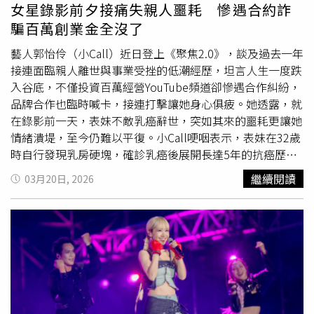
很喜歡潑水音樂節的熱鬧氛圍，過去總因各種因素錯過參與
女星錄影前夕接痛失親人噩耗 慘遇合約詐
機會，沒想到這次竟能以表演嘉賓身分站上舞台，讓她直
騙百萬創業金全沒了
呼：「真的像在做夢一樣！」不過興奮之餘，壓力也隨之而
來，她坦言因為是「第一次」，擔心及緊張難免，也因此在
藝人郭怡伶（小Call）近日登上《聚焦2.0》，談及過去一年
確認演出歌單後隨即進入備戰模式，每天反覆練習，希望用
接連面臨親人離世與事業受挫的低潮經歷，坦言人生一度跌
最好的狀態面對觀眾。結果正式演出前的彩排碰巧遇到台灣
入谷底，不僅投資百萬經營YouTube頻道卻慘遇合作糾紛，
梅雨季，面對狂風大雨，讓劉恩君整段彩排幾乎撐著雨傘完
品牌合作也臨時喊卡，接連打擊讓她身心俱疲。她透露，就
成，而真正站上舞台那刻，劉恩君一到現場就被滿滿人潮震
在錄影前一天，表妹不敵乳癌辭世，突如其來的噩耗更讓她
撼到，當音樂響起後，把緊張放一旁的她全心投入演出之
情緒潰堤，至今仍難以平復。小Call哽咽表示，表妹在32歲
中，轉眼三首歌唱完，觀眾報以熱烈掌聲的那一刻，讓她笑
時自行發現乳房硬塊，確診乳癌後展開長達5年的抗癌歷
說：「下台後腦中只剩下一個念頭：蛤？這樣就結束了？也
程，未料去年過年前病情急速惡化、癌細胞擴散，全身高燒
繼續閱讀
03月20日, 2026
太快了吧！」
不退，住院後便再也沒有回家。她前幾天南下探望時，見對
方已瘦到只剩骨架，無法進食、喝水，甚至連排泄都有困
難，見證對方一路努力抗病卻仍敵不過命運，令小Call深感
不捨，只能轉念「或許對她來說，離開是一種解脫」。除了
喪親之痛，小Call在事業上也接連受挫，透露自己疫情期間
為拓展事業版圖，決心經營YouTube頻道，並豪氣砸下百萬
製作費，與熟識友人簽約製作房產企劃，未料對方收款後卻
遲遲未動工，整整一年「零產出」，最終更在去年無預警喊