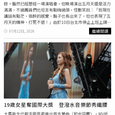
錄。雖然已經歷經一場演唱會，但晚場演出五月天還是活力
滿滿，不過團員們也坦言有點嗨過頭，怪獸笑說：「我現在
講話有點茫，宿醉的感覺，鬍子也長出來了，但也表現了五
月天的精神，打死不退！」由於10日台北市停止上班上課，
因為這天的演唱會移至13日舉行，造成了原本是尾場的12
繼續閱讀
07月12日, 2026
日不是最後一場的尷尬局面，不過主辦單位已經事先申明演
出內容不會更動。石頭則說：「今天照理說是最後一場，五
月天會把力氣用完，雖然明天還有……」說到一半立刻被其
他人打斷，大呼：「明天沒有，要演就演好一點，今天結束
就結束，今天唱完舞台就拆掉、衣服撕破！」給足了尾場觀
眾尊重。雖然很累，但五月天情緒非常嗨。（圖／相信音樂
提供）瑪莎則打趣說：「本來想保持理智上台，但上台前那
一刻我聽到飛機要飛出來的音樂，我幾個小時前不是才聽這
個東西？都是因為巴威颱風來攪局，我們代替巴威颱風向大
家道歉。」怪獸聽了立刻說：「怎樣道歉才是有誠意的？」
瑪莎則作勢要解開扣子，逗樂全場觀眾。瑪莎也承認5個人
現在都十分亢奮，「剛剛阿信唱歌都比我們快，他不是累，
19歲女星奪國際大獎 登潑水音樂節秀纖腰
是嗨了！」小玫瑰擔任五月天中午場嘉賓。（圖／相信音樂
大馬新生代歌手劉恩君推出首支單曲〈和光同塵〉，MV近
提供）冠佑也說大家應該會覺得五月天講話怪怪的，「因為