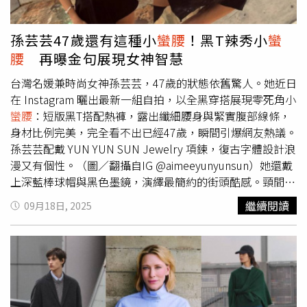
孫芸芸47歲還有這種小
蠻腰
！黑T辣秀小
蠻
腰
再曝金句展現女神智慧
台灣名媛兼時尚女神孫芸芸，47歲的狀態依舊驚人。她近日
在 Instagram 曬出最新一組自拍，以全黑穿搭展現零死角小
蠻腰
：短版黑T搭配熱褲，露出纖細腰身與緊實腹部線條，
身材比例完美，完全看不出已經47歲，瞬間引爆網友熱議。
孫芸芸配戴 YUN YUN SUN Jewelry 項鍊，復古字體設計浪
漫又有個性。（圖／翻攝自IG @aimeeyunyunsun）她還戴
上深藍棒球帽與黑色墨鏡，演繹最簡約的街頭酷感。頸間則
點綴自家品牌 YUN YUN SUN Jewelry 的金色吊墜項鍊，上
繼續閱讀
09月18日, 2025
頭刻著「Thinking of you all the time」，浪漫又不失個
性，讓低調造型瞬間提升時尚氣場。除了辣曬小
蠻腰
，孫芸
芸更曬出「金句書照」，分享《Don’t Believe Everything
You Think》一書，上頭寫著：「Why your thinking is the
beginning & end of suffering.」（不要全都相信你的想法，
因為念頭可能是痛苦的開端與終點。）一句簡單卻充滿哲理