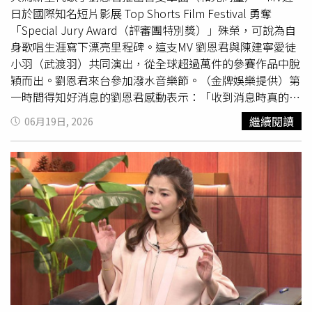
日於國際知名短片影展 Top Shorts Film Festival 勇奪
我現在也很暈，今天五月天出錯率會提高很多，但還是一尾
「Special Jury Award（評審團特別獎）」殊榮，可說為自
活龍！」對於一天連唱兩場，阿信表示：「在五月天歷史裡
身歌唱生涯寫下漂亮里程碑。這支MV 劉恩君與陳建寧愛徒
面，第一次有連續兩場大型演唱會在同一天發生，是命運的
小羽（武渡羽）共同演出，從全球超過萬件的參賽作品中脫
巧合上天的安排，今天這場是非常難搶，能這麼順利進場，
穎而出。劉恩君來台參加潑水音樂節。（金牌娛樂提供）第
五月天一定會加倍奉還給你們。」不只晚上的演出好看，中
一時間得知好消息的劉恩君感動表示：「收到消息時真的很
午場同樣精彩，冠佑的女兒「小玫瑰」劉芯妤擔任嘉賓，看
驚喜！這份榮耀不只是對自己的鼓勵，更像是給整個創作團
到露出小
蠻腰
的女兒，冠佑忍不住叮嚀：「等下要再披一件
繼續閱讀
06月19日, 2026
隊的一份肯定！很感謝所有一起完成作品的人，希望大家都
（衣服）。」阿信貼心脫下外套披在小玫瑰身上，最後她脫
能透過這首歌感受到力量。」而身為幕後推手的音樂製作人
下外套表示：「但跟我等下要帶來的不符合，這首歌是還沒
陳建寧則欣慰表示：「影像和音樂的完美結合加上2位歌手
發行的新歌，你們是第一批聽到的人。」並首唱和蕭秉治共
的精彩演唱，讓這首音樂作品得到世界級影展獎項，真的與
同創作的新曲〈最完美的存在〉，帶著舞者展現唱跳功力。
有榮焉！」除了自身音樂影像作品獲國際影展殊榮肯定，劉
劉若英坐在控台看五月天演唱會。（圖／相信音樂提供）在
恩君日前更受邀來台擔任 《2026 S2O Taiwan潑水音樂節》
點歌橋段時，阿信忽然唱起〈後來〉，原來是看見坐在控台
的表演嘉賓，首次站上台灣大型音樂節舞台的她從表演到造
裡的劉若英，阿信問：「你為什麼躲在這？」劉若英表示是
型做足準備，其中在服裝上為了配合「水」元素，特別用心
來學習的，也說：「我喜歡中午場，很適合我生理時鐘。」
地以一席水藍色舞台服現身，只見化身為「水精靈」的劉恩
阿信又問她有沒有聽歌廳秀的感覺，兩人便唱起〈舞女〉，
君好身材曲線及24吋小
蠻腰
畢露，更展現19歲荳蔻年華的
意外彩蛋全場熱烈尖叫，劉若英說：「〈舞女〉我本來在高
青春活力，一上場就吸引全場目光劉恩君透露私下其實一直
雄演唱會要唱的！」