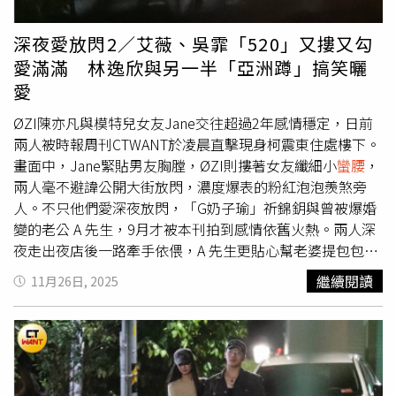
身，容易瘦到肌肉，因為靠針劑快速瘦下來，最容易讓臉
垮、皮膚蠟黃、膠原蛋白流失，反而會顯得老態。她堅持以
深夜愛放閃2／艾薇、吳霏「520」又摟又勾
訓練代替速成，透過：帕梅拉重量訓練（維持肌肉飽滿）、
愛滿滿 林逸欣與另一半「亞洲蹲」搞笑曬
皮拉提斯（雕塑線條＋提升姿態），這樣的方式能讓身體比
愛
例越練越好，線條明顯但肌膚依然緊緻、有彈性，完全是
「真正變年輕」的瘦法。（圖／IG）皮拉提斯讓她越練越
ØZI陳亦凡與模特兒女友Jane交往超過2年感情穩定，日前
挺，核心緊到像少女！從她與教練的互動照中可以看到，許
兩人被時報周刊CTWANT於凌晨直擊現身柯震東住處樓下。
路兒在側腹伸展時整個腰線呈現漂亮弧度，手臂、背部、核
畫面中，Jane緊貼男友胸膛，ØZI則摟著女友纖細小
蠻腰
，
心都呈現自然的力量延伸。她也感謝教練：「要做出優美的
兩人毫不避諱公開大街放閃，濃度爆表的粉紅泡泡羨煞旁
姿勢，核心真的好重要。」
人。不只他們愛深夜放閃，「G奶子瑜」祈錦鈅與曾被爆婚
變的老公 A 先生，9月才被本刊拍到感情依舊火熱。兩人深
夜走出夜店後一路牽手依偎，A 先生更貼心幫老婆提包包。
走著走著，他竟在大街上直接吻起祈錦鈅的頭髮，完全不管
繼續閱讀
11月26日, 2025
旁人眼光，身旁友人則像對兩人不顧旁人放閃早已習以為
常。祈錦鈅在路上奶壓老公A先生，並與友人一同前往夜店
續攤。（圖／本刊攝影組）。2021年本刊曾被捕捉的林逸
欣與當時男友Tony，半夜在大街上演一段「反差系街頭情
侶」戲碼。疑似受酒精影響，Tony使出翻白眼、扮猴子等