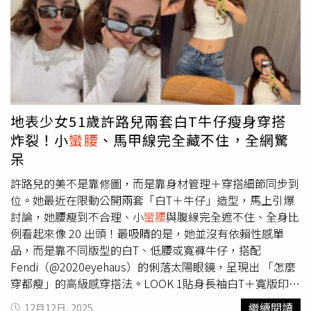
為晚會一大話題亮點。Lulu在台上開心分享心情，笑說自己
算是「圓夢了」，回憶22歲那年第一次主持跨年就是在高
雄，沒想到12年後再次回到同一座城市，卻能以歌手身分站
上舞台，格外具有意義。不過Lulu演出後意猶未盡，一直離
開晚會現場，最後還被現場工作人員提醒離場，讓陳漢典笑
說：「請神容易送神難。」
地表少女51歲許路兒兩套白T牛仔瘦身穿搭
炸裂！小
蠻腰
、馬甲線完全藏不住，全網驚
呆
許路兒的美不是靠修圖，而是靠身材管理＋穿搭細節同步到
位。她最近在限動公開兩套「白T＋牛仔」造型，馬上引爆
討論，她腰瘦到不合理、小
蠻腰
與腹線完全遮不住、全身比
例看起來像 20 出頭！最吸睛的是，她並沒有依賴性感單
品，而是靠不同版型的白T、低腰或寬褲牛仔，搭配
Fendi（@2020eyehaus）的俐落太陽眼鏡，呈現出 「怎麼
穿都瘦」的高級感穿搭法。LOOK 1貼身長袖白T＋寬版印花
牛仔：營造「腰超細」的神級比例顯瘦重點 1：貼身長袖上
繼續閱讀
12月12日, 2025