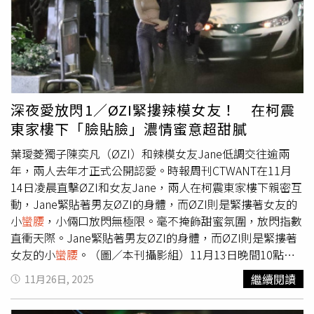
各種搞笑招式哄女友，卻始終換來林逸欣的「冷臉滑手
機」。最後他甚至用「磨蹭」、「假裝打盹」等大絕招，兩
人一前一後「亞洲蹲」在路邊的逗趣畫面，也讓大家印象深
刻。林逸欣和另一半Tony曾一起在馬路旁以「亞洲蹲」姿
勢滑著手機。（圖／本刊攝影組）此外，2022年曾被時報
周刊CTWANT直擊與吳霏的家人一同逛家飾賣場挑選家具的
馬來西亞歌手艾薇，隔年兩人因又被拍到在陽台上愛撫熱吻
深夜愛放閃1／ØZI緊摟辣模女友！ 在柯震
才終於認愛，兩人穩交關係至今仍持續中；去年「520」這
東家樓下「臉貼臉」濃情蜜意超甜膩
樣一個充滿愛意的日子，她又被本刊讀者目擊被吳霏搭著肩
甜蜜現身新北市的街頭，雖然旁邊還有音樂製作人當電燈
葉璦菱獨子陳奕凡（ØZI）和辣模女友Jane低調交往逾兩
泡，但兩人絲毫不在意，被吳霏勾著摟著的艾薇更不時發出
年，兩人去年才正式公開認愛。時報周刊CTWANT在11月
銀鈴般的笑聲，看得出心情相當好，也十分引人注目。艾
14日凌晨直擊ØZI和女友Jane，兩人在柯震東家樓下親密互
薇、吳霏去年「520」當天在大街上又摟又勾，甜蜜得很。
動，Jane緊貼著男友ØZI的身體，而ØZI則是緊摟著女友的
（圖／讀者提供）
小
蠻腰
，小倆口放閃無極限。毫不掩飾甜蜜氛圍，放閃指數
直衝天際。Jane緊貼著男友ØZI的身體，而ØZI則是緊摟著
女友的小
蠻腰
。（圖／本刊攝影組）11月13日晚間10點
多，ØZI與Jane以及一名女性友人共乘一車前往柯震東家的
繼續閱讀
11月26日, 2025
酒吧聚會，3人一待就是近5個小時。隔日凌晨3點左右，眾
人陸續步出酒吧，Jane立刻抓住ØZI的手臂，整個人緊貼他