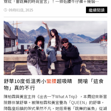
版外套，就是Y2K女主角本人；而那條傳說中2000年代「腿
穿成「會跳舞的時尚宣言」！一條低腰牛仔褲＋幾個
長神器」—Long & Lean版型，這次強勢回歸，不只修身、
Pose，不只是造型，是一場新世代的態度表演。（圖／品
繼續閱讀
09月01日, 2025
還加了升級腰線，穿上瞬間變身小
蠻腰
辣妹代表。Long &
牌提供）（圖／品牌提供）低腰褲性感不土氣，搭配小背心
Lean版型系列（圖／品牌提供）
或短版外套，就是Y2K女主角本人；而那條傳說中2000年代
「腿長神器」—Long & Lean版型，這次強勢回歸，不只修
身、還加了升級腰線，穿上瞬間變身小
蠻腰
辣妹代表。
Long & Lean版型系列（圖／品牌提供）更狂的是，不管是
臀翹派、腿控派、舒適掛還是帥氣系，GAP丹寧從緊身、高
腰，到寬褲、低腰，各種剪裁全都在線，真的有點太好買。
（圖／品牌提供）Marimekko2025早秋丹寧系列、加入印
花氣場爆棚今年秋天不想再走乖乖牌路線？那你絕對要試試
這波印花丹寧熱潮！ Marimekko迷你裙、膝上裙、長版丹
寧洋裝全面出動，從「腳踝性感」到「大腿殺手」，幫你包
辦各種穿搭情緒。除了經典藍牛仔，這次還推出水洗灰色
舒華10度低溫秀小
蠻腰
超吸睛 開嗆「這食
系，多了點神秘個性，穿上直接升級「都市酷女孩」模式，
物」真的不行
回頭率也默默上升！（圖／品牌提供）（圖／品牌提供）其
中最搶鏡的，就是那件被狂熱討論的丹寧洋裝—不只修飾身
陳柏霖與黃宣主持《出去一下What A Trip》，本周迎來新冒
形，隨便一雙靴子就能穿出雜誌大片感，再加一點紅唇或墨
險夥伴葉舒華。被陳柏霖和黃宣譽為「QUEEN」的舒華，
鏡，彷彿隨時準備走上伸展台。Marimekko丹寧Unikko印
降臨皇后鎮的架式果然不凡，她搭乘著「跳舞的鯊魚」從湖