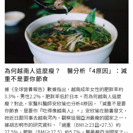
身側，十足小鳥依人。ØZI隨後也順勢摟住Jane的小
蠻腰
，
兩人緊貼彼此，就這樣一路走到路口等車。期間ØZI不時展
現舌粲蓮花的幽默功力，逗得Jane笑得前仰後合，兩人濃
情蜜意溢於言表。一路上Jane整個人緊貼著ØZI，ØZI則不
時展現舌粲蓮花的幽默功力。（圖／本刊攝影組）車子抵達
後，ØZI很紳士的先讓女友上車，小倆口一同搭車返回台北
市大安區的高級住宅。下車後 Jane先行至門口等待，跟在
後頭的 ØZI拿出感應卡開門，隨即與女友一同進入住宅大
樓。ØZI與女友一前一後返回住處。（圖／本刊攝影組）事
實上，Jane早已融入ØZI的家庭圈。去年5月母親節，ØZI在
為何越南人這麼瘦？ 醫分析「4原因」：減
社群分享一家人南韓旅遊的照片，首次公開和Jane的合
重不是要你節食
照，等同正式對外官宣戀情。更有網友發現，他原本在貼文
附文中寫下「family trip」，隨後才修改成「Mothers day
據《全球營養報告》數據指出，越南成年女性的肥胖率約
trip」，似乎早已將 Jane 視為「家人」等級的存在。葉璦
3.3%，男性2.2%，肥胖率低於日本。而為何越南人這麼
菱獨子ØZI音樂才華備受肯定。（圖／本刊資料照）之後，
瘦？對此，家醫科醫師安欣瑜也分析4原因，「減重不是要
兩人經常也透過社群隔空放閃，感情進展相當穩定。今年3
你節食、是要你『吃得像越南人』。」安欣瑜在臉書發文，
月27日ØZI在自己28歲生日的當天，他曬出女友與朋友們替
她近日跟同事去越南河內，觀察這個亞洲最瘦的國家之一，
他慶生的合照，兩人親密貼臉，甜蜜指數再度破表。ØZI今
據胡志明市的研究資料，「過重（BMI≥23且<27.5）約
年3月生日時PO照放閃女友。（圖／翻攝自ØZI IG）
27.5％，肥胖（BMI≥27.5）約5.7％，屬最瘦亞洲國家之