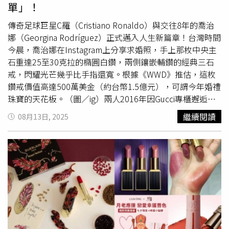
單」！
下』一定好玩」。黃宣也表示：「在旅程中，你不知道什麼
時候還會再與對方相遇，所以就如同柏霖對我說過的，享受
傳奇足球巨星C羅（Cristiano Ronaldo）與交往8年的喬治
當下，快樂就好，但不要造成別人的麻煩。」
娜（Georgina Rodríguez）正式邁入人生新篇章！台灣時間
今晨，喬治娜在Instagram上分享求婚照，手上那枚中央主
石重達25至30克拉的橢圓白鑽，兩側鑲嵌輔鑽的經典三石
戒，閃耀光芒幾乎比手指還寬。根據《WWD》推估，這枚
鑽戒價值高達500萬美金（約台幣1.5億元），可謂今年婚禮
珠寶的天花板。（圖／ig）兩人2016年因Gucci專櫃邂逅，
喬治娜當時還是櫃姐，卻一見傾心於來店的足球巨星。8年
繼續閱讀
08月13日, 2025
來，他們共同養育四名孩子，喬治娜更無條件照顧C羅與前
女友的孩子，組成七口之家，愛情與家庭兼得。（圖／ig）
除了愛情故事，之前《Netflix》紀錄片《我是喬治娜》（I
Am Georgina）更揭開了她的日常——從豪宅、私人飛機、
一日來回巴黎試禮服，到私人遊艇派對、摩納哥看賽車，以
及牆面滿滿的愛馬仕包包，展現教科書等級的奢華生活。然
而，最讓粉絲稱羨的，除了她的「世界級巨鑽」，還有產後
依舊完美的翹臀曲線。她曾分享自己不特別嚴格控管飲食，
但熱愛運動，以下是她的8招「翹臀菜單」：1. 健身房重量