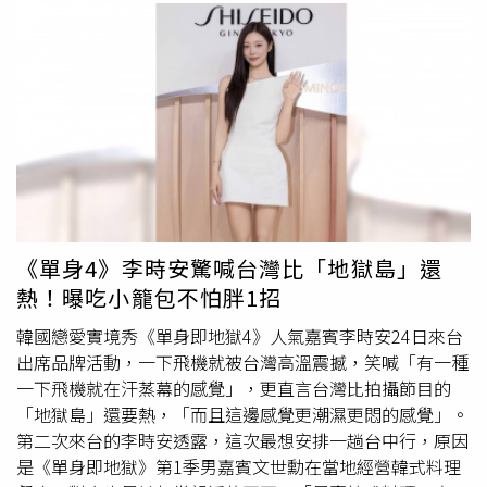
《單身4》李時安驚喊台灣比「地獄島」還
熱！曝吃小籠包不怕胖1招
韓國戀愛實境秀《單身即地獄4》人氣嘉賓李時安24日來台
出席品牌活動，一下飛機就被台灣高溫震撼，笑喊「有一種
一下飛機就在汗蒸幕的感覺」，更直言台灣比拍攝節目的
「地獄島」還要熱，「而且這邊感覺更潮濕更悶的感覺」。
第二次來台的李時安透露，這次最想安排一趟台中行，原因
是《單身即地獄》第1季男嘉賓文世勳在當地經營韓式料理