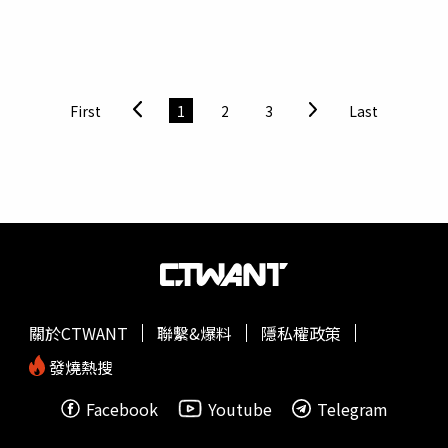
同款靈籤，打造24小時在線月老戀愛應援！蘭蔻幸運小
蠻腰
頭金髮的采子在會場外與不少鐵粉簽名合照，過程中笑聲不
結合廟宇文化，跨越南北距離與月老一起蔓延幸福，並以行
斷，可見采子的心情非常好，前不久完成凍卵的她穿著火
動傳遞「專屬唇色,幸運隨行」，讓愛與幸運雙雙降臨，成
辣，大方露出尚未完全消風的肚皮，儘管如此，整體比例看
就最甜的戀愛時刻！蘭蔻x臺灣祀典武廟月老七夕限定聯名
起來還是很勻稱。深夜11點半，采子耐心地「按奈」完粉
（圖／品牌提供）限定唇膏：嬌蘭 紅寶之吻高訂唇膏風華
絲，提著包包離開活動現場，與另4名演出的工作人員共乘
First
1
2
3
Last
翎羽限量套組嬌蘭攜手由紡織藝術家Laetitia Baqué和Victor
共享汽車離開。次日凌晨零點13分，5人抵達台北市大安區
Molinié創立的巴黎刺繡工作室Baqué Molinié，共同打造紅
的KTV，看來應該是大夥兒的慶功兼慶生之行。剛做完凍卵
寶之吻高訂唇膏風華翎羽限量套組。兩位藝術家以卓越的才
的采子露出纖細的小
蠻腰
。（圖／本刊攝影組）離開演唱會
華與在高級訂製服領域備受矚目的合作而聞名。這次，他們
場地後，采子與工作人員到KTV慶功。（圖／本刊攝影組）
聯手打造了一款宛如珠寶盒的獨特唇膏彩殼，優雅的霧面黑
今年3月采子與Hank Chow手牽手一起去看凱爾KIRE的演唱
色飾以刺繡羽毛，與金色珠鏈和璀璨的紅色珠子交織在一
會，途中被粉絲認出，但采子還是表現得相當大方，演唱會
起。這項限量套組搭配三款嬌蘭經典紅寶之吻高訂唇膏：03
結束後Hank Chow男友力爆發，一把將采子摟進懷裡，接
Nude Intense Satin 緞光裸粉棕、214 Rouge Kiss Satin 緞
著散步回家，直到深夜都沒見到采子離開。照理來說按照這
光焰紅色、510 Rouge Vibrant Velvet 霧面絲絨鮮紅色。嬌
種甜蜜蜜的程度，Hank Chow應該是不會缺席采子的生
關於CTWANT
聯繫&爆料
隱私權政策
蘭 ROUGE G紅寶之吻高訂唇膏 風華翎羽限量套組／21,300
日，但整場生日音樂會以及慶功宴都沒看到他的蹤跡，讓人
元（圖／品牌提供）
不免懷疑兩人的感情是否真的生變。今年3月本刊直擊采子
發燒熱搜
與Hank Chow濃情蜜意的畫面。（圖／本刊攝影組）其實
Facebook
Youtube
Telegram
除了Hank Chow沒有出現在生日音樂會，從采子平常的發
文也能看出端倪，例如她將凍卵的過程拍成影片，並配上旁