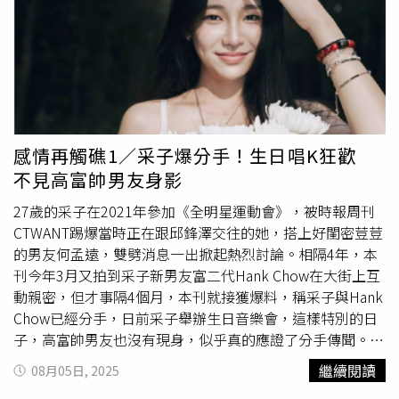
部肌肉。喬治娜會利用這台機器做中高強度訓練，讓臀部曲
提供）模特兒的唇色先疊擦經典黑蘭花限定版頰彩霜#01覆
線更飽滿、腿部更修長。​（圖／ig）6. 深蹲翹臀經典動作非
盆子莓紅色再擦經典黑蘭花限定版設計師唇膏#01 Black
深蹲莫屬！不論是負重深蹲、跳躍深蹲，還是徒手深蹲，她
Orchid ，疊擦後嘴唇超級飽滿顯色，莓紫調氣場全開，是
都會靈活運用。更厲害的是，她甚至會在陪小孩玩耍時抓緊
非常時髦又不容易撞色的感覺。無論白天約會或夜晚盛裝，
時間做幾組深蹲，把運動融入生活，讓翹臀練習不間斷。
都能完美演繹高級氣場，一抹高雅神祕色澤，締造情人節最
7. 阻力彈力帶運動這是喬治娜旅行時的必備運動工具，輕巧
動人的唇妝魅力。TOM FORD 經典黑蘭花限定版頰彩霜#01
方便卻能帶來驚人訓練效果。她會將彈力帶套在膝蓋或腳踝
覆盆子莓紅色／2,450元（圖／廖怡婷 攝）限定唇膏：蘭蔻
感情再觸礁1／采子爆分手！生日唱K狂歡
位置，進行側走、後踢腿等動作，為臀部肌肉帶來額外刺
絕對完美唇膏 絲絨霧感蘭蔻推出全新「絕對完美唇膏 絲絨
不見高富帥男友身影
激，避免肌肉鬆垮，讓線條始終緊緻。​（圖／ig）8. 伸展收
霧感—2025七夕情人節限定版」延續經典唇膏的小
蠻腰
外型
操運動後的伸展對維持線條非常關鍵，喬治娜特別重視這一
輪廓，以粉霧皮革包裝外殼，並搭配戀愛象徵元素─ 紅
27歲的采子在2021年參加《全明星運動會》，被時報周刊
步。她會針對臀部、腿後肌群與腰部進行深度伸展，放鬆緊
線，傳遞深刻的情感寓意。推出三款全新限定愛戀色選—
CTWANT踢爆當時正在跟邱鋒澤交往的她，搭上好閨密荳荳
繃肌肉、預防運動傷害。這不僅能幫助恢復，更能讓身形維
#03心動裸桃、#06邂逅莓果、#09熾愛暖棕分別蘊含宇宙中
的男友何孟遠，雙劈消息一出掀起熱烈討論。相隔4年，本
持柔美修長。如今，這位即將成為「世界最閃新娘」的女
象徵「啟動戀情」、「吸引緣分」、「穩固關係」的能量數
刊今年3月又拍到采子新男友富二代Hank Chow在大街上互
人，不只收穫夢幻愛情與巨鑽戒，還用實力維持了火辣身
字3、6、9，成就最具磁場的愛戀唇色。蘭蔻 絕對完美唇膏
動親密，但才事隔4個月，本刊就接獲爆料，稱采子與Hank
材，讓全球粉絲既羨慕又佩服。接下來的婚禮細節，也勢必
絲絨霧感 2025七夕情⼈節限定版 全3色／1,550元（圖／品
Chow已經分手，日前采子舉辦生日音樂會，這樣特別的日
會再掀一波熱潮。
牌提供）蘭蔻邀請全台最靈驗月老之一、專司正緣的「臺灣
子，高富帥男友也沒有現身，似乎真的應證了分手傳聞。采
祀典武廟月老」為你的戀愛應援！在活動期間7/26-8/31，
子結束生日音樂會後，與不少粉絲合照。（圖／本刊攝影
繼續閱讀
08月05日, 2025
限量「月老隨行幸運紅線組」，還有由月老授權與祀典武廟
組）7月26日晚間10點半，本刊直擊結束生日音樂會後，一