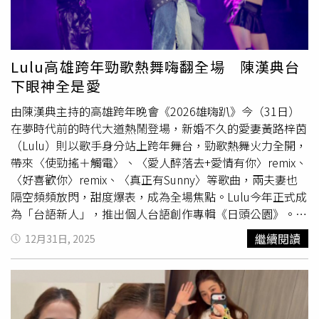
停合作，錢就這樣打水漂。屋漏偏逢連夜雨，她原擔任某品
牌大使多年，去年簽約後不久竟以資金問題為由中止合作，
雙重打擊使她情緒跌至谷底，「腦袋一直轉，整個人狀態非
常差」，甚至因此失眠。歷經一連串打擊後，小Call逐漸調
Lulu高雄跨年勁歌熱舞嗨翻全場 陳漢典台
整步調，重新專注於自身狀態。她表示去年有段時間不忌
下眼神全是愛
口、想吃什麼都吃，等到回過神時體重竟突破53公斤！小
Call提到數字乍看還好，但礙於自己身高只有153.5公分，
由陳漢典主持的高雄跨年晚會《2026雄嗨趴》今（31日）
整個人看上去相當臃腫，便激起減重鬥志。好在《聚焦
在夢時代前的時代大道熱鬧登場，新婚不久的愛妻黃路梓茵
2.0》邀請專家分享健康觀念，小Call透過飲食控制、每日攝
（Lulu）則以歌手身分站上跨年舞台，勁歌熱舞火力全開，
取2000c.c.水分，並搭配皮拉提斯訓練，成功在3個月內瘦
帶來〈使勁搖＋觸電〉、〈愛人醉落去+愛情有你〉remix、
下10公斤，腰圍回到23吋，更大方在攝影棚秀出小
蠻腰
與
〈好喜歡你〉remix、〈真正有Sunny〉等歌曲，兩夫妻也
背肌，展現傲人的健身成果。小Call靠著飲食控制與運動成
隔空頻頻放閃，甜度爆表，成為全場焦點。Lulu今年正式成
功瘦下10公斤。（圖／年代提供）
為「台語新人」，推出個人台語創作專輯《日頭公園》。她
一登場便帶來動感組曲，巧妙結合中文與台語歌曲，賣力唱
繼續閱讀
12月31日, 2025
跳、展現小
蠻腰
，時而性感、時而俏皮的舞台魅力瞬間點燃
現場氣氛。陳漢典、阿本、木木一同主持高雄跨年晚會
《2026雄嗨趴》。（圖／高雄市政府提供）演出過程中，
上方大螢幕不時捕捉到台下的陳漢典，只見他眼神滿滿愛
意、笑容藏都藏不住，畫面一播出立刻引發全場歡呼，也成