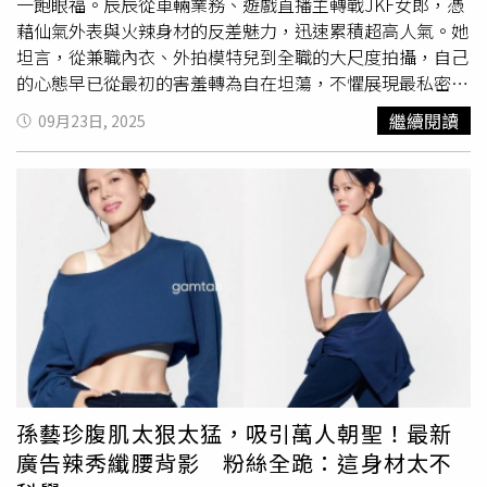
是節食，而是「吃得像越南人」。
一飽眼福。辰辰從車輛業務、遊戲直播主轉戰JKF女郎，憑
藉仙氣外表與火辣身材的反差魅力，迅速累積超高人氣。她
坦言，從兼職內衣、外拍模特兒到全職的大尺度拍攝，自己
的心態早已從最初的害羞轉為自在坦蕩，不懼展現最私密的
一面。辰辰挑戰空姐制服造型，大秀美胸與修長美腿。（圖
繼續閱讀
09月23日, 2025
／JKF提供）擁有D罩杯傲人身材的辰辰，私下竟是個美食
愛好者，透露維持魔鬼身材的秘訣是「什麼都吃，但更注重
運動」。除了利用游泳維持25吋小
蠻腰
，她也搭配168斷食
法，並透過泡澡、泡腳等方式促進流汗，維持最佳狀態。對
於外界盛傳她即將引退的傳聞，辰辰回應：「雖然我很喜歡
拍照時的美美的我，但其實有不少時候，我也會希望自己是
個從未出現在社群媒體的大眾女生，也因為接觸了模特兒的
行業後，開始對幕後的工作有了更多的好奇心。」不過她也
向粉絲們喊話，接下來將有短影音、寫真書等計畫，希望繼
續帶來更多好作品，並要粉絲們「把我當女兒一樣寵愛
吧」。
孫藝珍腹肌太狠太猛，吸引萬人朝聖！最新
廣告辣秀纖腰背影 粉絲全跪：這身材太不