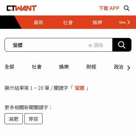
跳至主要內容區塊
下載 APP
最新
社會
娛樂
財經
⊗ 清除
全部
社會
娛樂
財經
政治
顯示結果第 1 ~ 20 筆 / 關鍵字「
蠻腰
」
更多相關新聞關鍵字：
減肥
穿搭