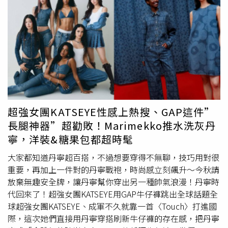
舉手投足都寫著從容氣場！（圖／品牌提供）UNIQLO : C
2025秋冬系列可不只是「凱特穿過」的加持而已，UNIQLO
創意總監Clare Waight Keller再次發揮「會穿的人都懂」的
設計功力，把都會正裝與休閒單品合體，一件搞定通勤、週
末、甚至出國旅行穿搭。（圖／品牌提供）這季UNIQLO :
C推出一系列既時尚又實穿的新品，不管你是風格女神還是
極簡男子，通通有得選～女裝有華夫格針織連帽背心、開襟
外套蓬鬆柔軟，冷氣房或早晚涼意剛剛好。不對稱荷葉邊寬
擺褲裙＋貼心內襯短褲設計，優雅中帶點靈活小叛逆。（圖
超強女團KATSEYE性感上熱搜、GAP這件”
／品牌提供）男裝推薦針織圓領拉鍊外套、針織西裝外套，
長腿神器”超勸敗！Marimekko推水洗灰丹
從辦公室穿到下班約會，一秒切換不費力。直筒打褶牛仔
寧，洋裝&糖果包都超時髦
褲，有版有型還自帶都會紳士感，走在街上不被多看一眼都
難。（圖／品牌提供）超強女團KATSEYE用GAP牛仔褲跳出
大家都知道丹寧超百搭，不過想要穿得不無聊，技巧用對很
全球話題全球超強女團KATSEYE、成軍不久就靠一首
重要，再加上一件對的丹寧戰袍，時尚感立刻飆升～今秋請
〈Touch〉打進國際，這次她們直接用丹寧穿搭刷新牛仔褲
放棄無趣安全牌，讓丹寧幫你穿出另一種帥氣浪漫！丹寧時
的存在感，把丹寧穿成「會跳舞的時尚宣言」！一條低腰牛
代回來了！超強女團KATSEYE用GAP牛仔褲跳出全球話題全
仔褲＋幾個Pose，不只是造型，是一場新世代的態度表
球超強女團KATSEYE、成軍不久就靠一首〈Touch〉打進國
演。（圖／品牌提供）低腰褲性感不土氣，搭配小背心或短
際，這次她們直接用丹寧穿搭刷新牛仔褲的存在感，把丹寧