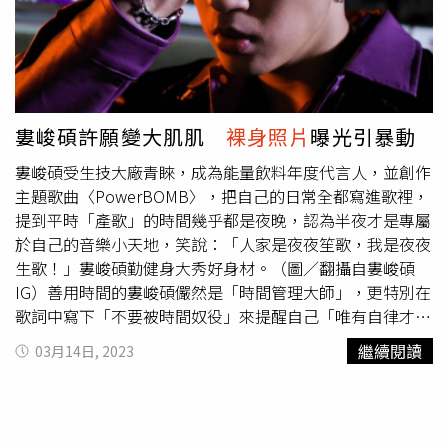
婁峻碩許願變大肌肌
裸身照片
曝光引暴動
婁峻碩受生技大廠青睞，成為能量飲料年度代言人，並創作
主題歌曲〈PowerBOMB〉，把自己的日常全都寫進歌裡，
提到平時「產歌」的時間幾乎都是夜晚，認為半夜才是專屬
於自己的音樂小天地，笑說：「人家是夜夜笙歌，我是夜夜
生歌！」婁峻碩勤健身大秀好身材。（圖／翻攝自婁峻碩
IG）善用時間的婁峻碩儼然是「時間管理大師」，更特別在
歌詞中寫下「不要被時間奴役」來提醒自己「唯有自律才有
自由」，處女座的婁峻碩以此當成座右銘，也讓要求完美的
繼續閱讀
03月14日, 2023
自己在工作狀態裡就是「拚命三郎」上身，更坦言常常一忙
就忘了吃飯跟睡覺，透露之前因為同時軋戲及拍MV，結果
連拍三天的他睡不到六小時，創下睡最少的紀錄！由於下半
年要開演唱會，工作滿檔的婁峻碩抽空勤健身想變「大肌