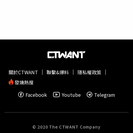
肌」，因此最近非常注意自己睡眠及飲食，「要好的睡眠及
好的補充飲食營養，才能肌肉長好長滿！」目前體脂肪13%
的他就像「筋肉人」般精壯，最近在社群上曬出自己健身成
果，引起熱烈迴響，不少粉絲要他「脫掉」，他則說：「今
年下半年會在台灣辦大型演唱會，不管是體力或身形上，要
保持最好狀態展現給大家，至於會不會脫，到時候演唱會看
就知道！」
關於CTWANT
聯繫&爆料
隱私權政策
發燒熱搜
Facebook
Youtube
Telegram
© 2020 The CTWANT Company