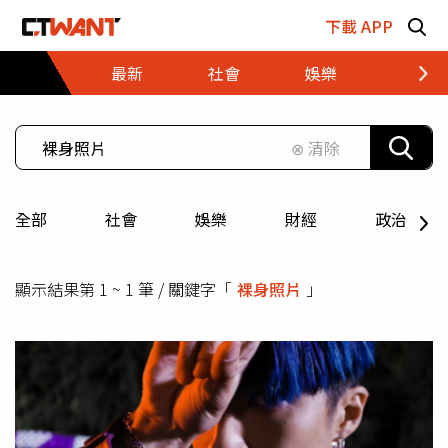
跳至主要內容區塊
下載 APP
最新
社會
娛樂
財經
⊗ 清除
全部
社會
娛樂
財經
政治
顯示結果第 1 ~ 1 筆 / 關鍵字「
裸身照片
」