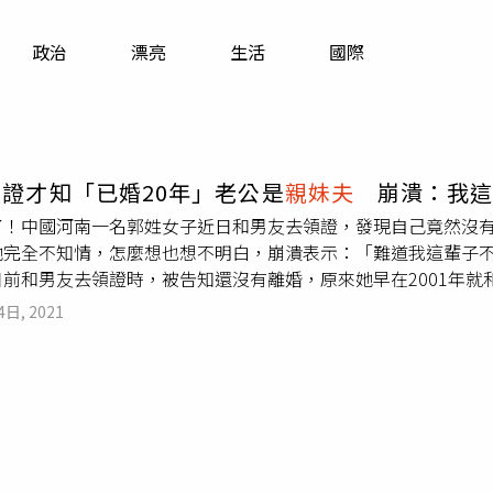
寵物
政治
漂亮
生活
國際
運勢
運動
梅酒
證才知「已婚20年」老公是
親妹夫
崩潰：我這
了！中國河南一名郭姓女子近日和男友去領證，發現自己竟然沒有
她完全不知情，怎麼想也想不明白，崩潰表示：「難道我這輩子
前和男友去領證時，被告知還沒有離婚，原來她早在2001年就
2001年怎麼和妹夫結的婚？為什麼2004年自己頭一次結婚
4日, 2021
年同樣辦理了結婚證，等於妹夫和2姊妹都有婚姻關係。郭女早在2
為何能和姊妹倆領證？當地戶政事務所工作人員解釋，十幾年前
供的資料，但由於年代久遠，到底發生什麼事工作人員也不清楚
起訴我啊」，當地村委會工作人員解釋，郭女親妹妹的公公，以
，但這種行為是違規違紀的，目前當地民政等相關部門已經介入
公公還要求她不要結婚，這輩子都不要領證，氣得她要對方給個
）消息曝光後，引發熱烈討論，網友紛紛留言：「妹妹的公公一