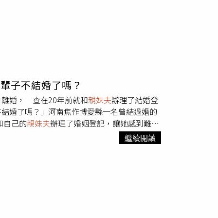
輩子不結婚了嗎？
離婚，一查在20年前就和
親妹夫
辦理了結婚登
不結婚了嗎？」河南焦作博愛縣一名曾結過婚的
和自己的
親妹夫
辦理了婚姻登記，讓她感到難以
時還能辦理？」更離奇的是，郭女的親妹妹和妹夫在
繼續閱讀
0年前就和
親妹夫
結婚。（圖／翻攝自微博）那
系統較舊比較不健全，但幾次婚姻登記均有當時
。當找到郭女親妹妹時，對方情緒十分激動，開
前在村委會任職，可能是他開具了婚姻登記的相
。針對風波，公公則不予回應，郭女憤怒表示，
說法。郭女要妹妹的公公給個說法。（圖／翻攝
定要嚴查，舉報他濫用職權還理直氣壯拒不承