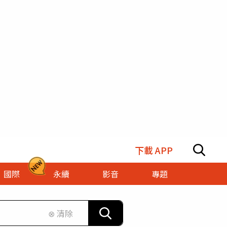
下載 APP
國際
永續
影音
專題
⊗ 清除