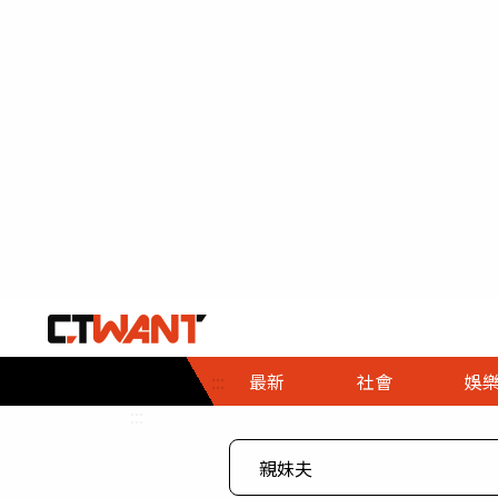
社會首頁
娛樂首頁
財經首頁
政
:::
最新
社會
娛
時事
即時
熱線
:::
直擊
大條
人物
調查
專題
３Ｃ