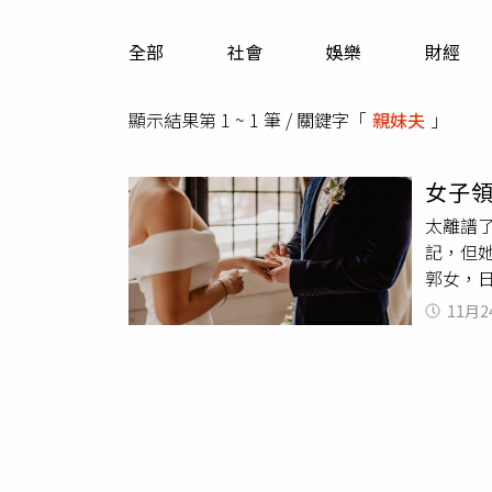
人物
汽車
全部
社會
娛樂
財經
專欄
房產新勢力
顯示結果第 1 ~ 1 筆 / 關鍵字「
親妹夫
」
女子領
太離譜
記，但
郭女，日
置信，「
11月2
2006
麼妹夫
村裡提
嗆「你
關證明
妹妹的
自微博