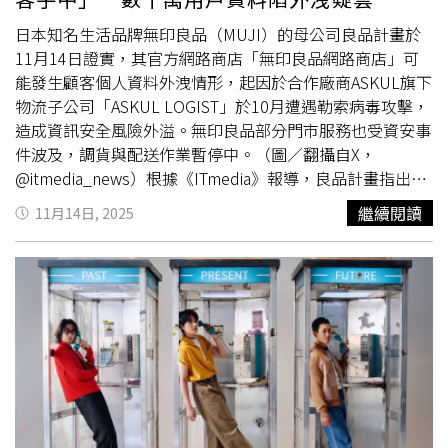
證碼，甚至操作ATM，以騙取個資及金錢。提醒民眾牢記
【普發一萬防詐】4不口訣：1.不點擊可疑連結2.不填寫個
日本知名生活品牌無印良品（MUJI）的母公司良品計畫於
資帳號3.不匯款任何費用4.不轉傳陌生訊息另外呼籲大眾務
11月14日證實，其官方網路商店「無印良品網路商店」可
必認明普發現金唯一官方網站： https：／／10000.gov.tw
能發生顧客個人資料外洩情形，起因於合作廠商ASKUL旗下
，如有疑問可至財政部臉書、官網查詢相關登記及領取訊
物流子公司「ASKUL LOGIST」於10月遭遇勒索病毒攻擊，
息，政府「不會主動」寄發簡訊、電子郵件通知領錢登錄，
造成資訊安全風險外溢。無印良品部分門市服務也受資安事
也「不會」電話要求至ATM或網銀操作轉帳，如看到可疑連
件波及，調貨與配送作業暫停中。（圖／翻攝自X，
結，切記四不原則：不點擊（連結）、不填輸（個資）、不
@itmedia_news）根據《ITmedia》報導，良品計畫指出，
寄送（提款卡）、不轉傳（訊息），並撥打165反詐騙諮詢
可能遭外洩的資訊包括顧客的姓名、住址、電話號碼與訂購
繼續閱讀
11月14日, 2025
專線求證。
商品內容，惟並不包含信用卡資料。事件仍在調查階段，尚
無法確認具體影響範圍與時間。不過良品計畫也表示，截至
目前尚未發現個資被惡意使用的實例，但不排除未來出現
詐
騙電話
、冒名電郵、釣魚簡訊或推銷郵件等風險，呼籲顧客
提高警覺、留意可疑聯絡。另外，若後續確認資料確有外
洩，無印良品將依法通知受影響使用者，並依據日本相關個
資保護法規採取必要應對措施。本次資安事件也連帶影響到
無印良品線上與線下服務運作，自10月19日起，其網路商
店已全面暫停訂購與出貨功能，包含官網與行動App皆無法
使用，恢復時間未定。至於門市方面，調貨、庫存查詢、小