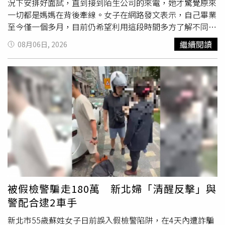
況下安排好面試，直到接到陌生公司的來電，她才驚覺原來
一切都是媽媽在背後牽線。女子在網路發文表示，自己畢業
至今僅一個多月，目前仍希望利用這段時間多方了解不同職
缺，找到真正適合自己的工作，因此並未急著投入職場。然
繼續閱讀
08月06日, 2026
而，在母親眼中，她似乎已經到了必須立刻就業的時候，幾
乎每天都會詢問履歷投遞情況，以及是否有企業通知面試。
她形容，母親如今對任何一通電話都抱著期待，只要手機鈴
聲響起，就會立刻關心是不是公司來電。有一次只是外送員
聯絡取餐，母親還誤以為終於等到面試通知，得知真相後難
掩失望神情，也讓她忍不住苦笑。除了口頭關心外，母親更
積極替她蒐集求職資訊，無論是親友介紹的工作、社群平台
上的徵才貼文，或是外出時看見店家張貼的徵人公告，都會
一一拍照或截圖傳給她，希望增加找到工作的機會。真正讓
她措手不及的，是日前接到一通陌生公司的來電。對方表
示，希望邀請她前往面試，並提到是「王小姐」推薦的人
選。由於她從未向該公司投遞履歷，第一時間還以為遇到
詐
被假檢警騙走180萬 新北婦「清醒反擊」與
騙電話
，直到對方進一步說明，她才知道這位「王小姐」就
警配合逮2車手
是自己的媽媽。原來，母親早已將她的履歷交給朋友，朋友
再轉介給其他人，最後順利替她爭取到面試機會，而整個過
新北市55歲蘇姓女子日前誤入假檢警陷阱，在4天內遭詐騙