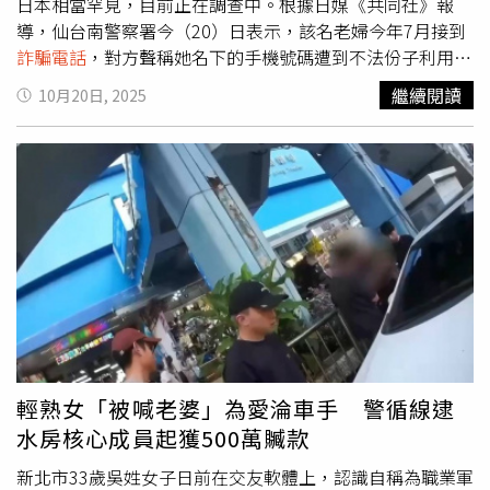
戶、提款卡、印章、現金提供給對方。【9大詐騙QA一次
日本相當罕見，目前正在調查中。根據日媒《共同社》報
看】Q1：接到以「政府」為名發送電子郵件或以LINE、
導，仙台南警察署今（20）日表示，該名老婦今年7月接到
FACEBOOK（臉書）或其他通訊軟體發送簡訊，通知登錄普
詐騙電話
，對方聲稱她名下的手機號碼遭到不法份子利用從
發現金的系統，應如何處理？A1：若有疑義請撥打165反
詐
事犯罪活動，接著又有自稱警察的人打來，表示「要進行資
繼續閱讀
10月20日, 2025
騙電話
查證，假的網址中，多半會使用「gov.tw」作結尾，
金調查」，並要求婦人將財物交由警方代為保管。婦人對此
例如：ksigov.tw、gv.tw誤導民眾以為這是真的政府網站，
不疑有他，遂依照指示在7月至10月間，分8次前往仙台市
但正確的政府網站結尾應為「.gov.tw」，一個小小的點就
太白區的車站，將18.6公斤金條放入投幣式置物櫃中交由假
天差地遠。若不慎點入非官方之不明網頁，務必立刻關閉該
警，除了金條，她還被騙走1040萬日圓。警方指出，該案
網頁，不再做其他點擊動作；若曾在不明網頁輸入個人資
受騙金額極大，即使在全日本也屬於罕見的高額詐騙案件，
料、信用卡或銀行帳戶資訊，請立即聯繫銀行確認是否有不
目前已將此案列為「特殊詐騙案」偵辦，正全力追查涉案嫌
明交易，如有必要應立即辦理停卡、換卡或帳戶止付等作
疑人身分。
業。Q2：領取普發現金1萬元，要預繳保證金或手續費？
A2：民眾無須繳交任何保證金或手續費，請牢記「只要領
錢，不要轉錢」的口號。Q3：遇到公家機關的人員或接到
公家機關來電，說要協助領取普發金？A3：可自行上網搜尋
該公務機關的電話，亦可撥打165反
詐騙電話
，或打110由
輕熟女「被喊老婆」為愛淪車手 警循線逮
警察機關協助查證。千萬不要撥打對方提供的電話號碼，或
水房核心成員起獲500萬贓款
用回撥電話的方式進行查證。查證之前，不要將任何個人資
訊、證件、金融帳戶、提款卡、印章、現金提供給對方，也
新北市33歲吳姓女子日前在交友軟體上，認識自稱為職業軍