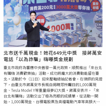
當天晚間9時許，依指示前往沙崙路某旅館入住並與外界隔
離，以躲避家人干擾並配合所謂的「調查」，所幸李女丈夫
驚覺有異並通報警方。員警獲報抵達旅館房間時，李女正深
陷詐騙集團的話術中，神情焦慮地不斷詢問「我會被抓走
嗎？」現場員警見狀不斷舉出實際案例安撫情緒，並逐一拆
解詐騙集團利用通訊軟體分飾多角的犯罪套路。經過員警不
懈地勸說與解釋，李女這才逐漸醒悟，驚覺自己差點將辛苦
積蓄交給詐騙集團，警方隨後將李女帶回派出所提供後續協
助，並配合製作阻詐諮詢筆錄，成功保住新100萬元積蓄。
北市送千萬現金！她花649元中獎 接蔣萬安
淡水警分局呼籲，公務機關或檢警單位絕對不會透過電話或
電話「以為詐騙」嗨曝獎金規劃
LINE 要求民眾交付財物或監管帳戶，更不會要求民眾入住
旅館隔離通訊。若接獲類似提及「身分遭冒用」、「涉及洗
臺北市政府為響應中央普發一萬元政策，順勢推出「來台北
錢」或「需監管資金」的電話，請務必保持冷靜，第一時間
有購嗨 消費歡樂抽」活動，成功將龐大的消費動能留在臺
撥打 110 或 165 反詐騙專線求證，以免落入詐騙陷阱。
北。活動於今（11日）迎來壓軸總抽記者會，在律師的見證
下，由臺北市蔣萬安市長親自揭曉眾所矚目的1,000萬現
金、Tesla Model Y等重量級夢幻大獎。蔣萬安表示，「來
台北有購嗨」活動交出了極為亮眼的成績單，從活動一開
始，1,000萬現金、台積電股票及高檔電動汽車等高額大獎