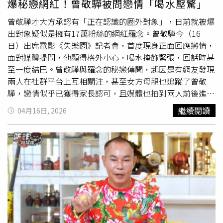
爆秘戀網紅！曾敬驊被問戀情「喝水壓驚」
曾敬驊才大方承認有「正在認識的圈外對象」，日前就被爆
出對象疑似是擁有17萬粉絲的網紅羅念。曾敬驊今（16
日）出席電影《失樂園》記者會，首度現身正面回應戀情，
面對媒體提問，他顯得格外小心，喝水掩飾緊張，回話時甚
至一度結巴。曾敬驊與羅念的秘戀傳聞，起因是有網友發現
兩人在社群平台上互相關注，甚至女方母親也追蹤了曾敬
驊，戀情似乎已獲得家長認可，且媒體也拍到兩人前後進出
同一棟住宅。首度在媒體鏡頭前回應熱戀傳聞，曾敬驊頻頻
繼續閱讀
04月16日, 2026
喝水壓驚，有點結巴地回應：「就正常交友關係，謝謝大家
關心。」留下無限想像空間。當時媒體拍到女方由另一位友
人陪同出門，曾敬驊獨自出門用餐，前後回到他的住處，明
顯為戀情掩護避嫌。曾敬驊笑說，該同行朋友還向他表示，
自己「終究還是一個配角」。好友是否是掩護戀情的「電燈
泡」，他又再度搬出好友卡：「沒有啦，我們就是一般正常
朋友，大家都會約。」曾敬驊在片中詮釋面臨生存困境的少
年，他透露，拍攝前特別刻意曬黑，也親自體驗如灑農藥、
搬金紙等勞動戲份，這些高強度工作本身就已足夠支撐角色