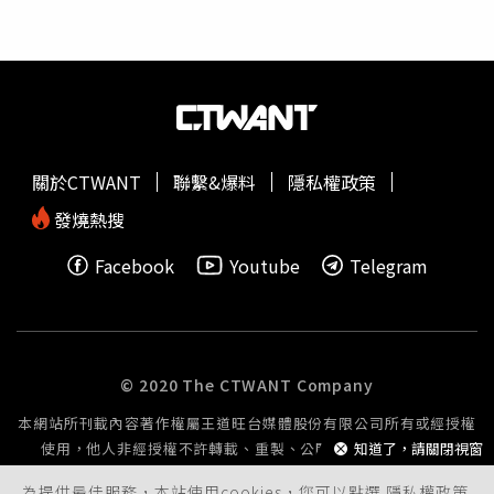
也是0979，原來我是
詐騙電話
」、「我的0979用十幾年
了」、「我的也是0979」，這也讓劉亮佐驚呼，「Google
的AI怎麼了！？」
關於CTWANT
聯繫&爆料
隱私權政策
發燒熱搜
Facebook
Youtube
Telegram
© 2020 The CTWANT Company
本網站所刊載內容著作權屬王道旺台媒體股份有限公司所有或經授權
使用，他人非經授權不許轉載、重製、公開播送或公開傳輸。
知道了，請關閉視窗
為提供最佳服務，本站使用cookies，您可以點選
隱私權政策