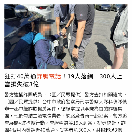
釣魚郵件也是常見的詐騙手法，這類電子郵件看似由台電發
出，但會遮擋用戶電號、也不會顯示用電地址，更會附上
ZIP壓縮檔案，誘騙民眾開啟，進而導致電腦受駭。民眾收
到通知繳費郵件時，只要發現有「遮電號、無地址、壓縮
檔」3大特點，就是詐騙釣魚信件。《電話詐騙關鍵字：身
分證、轉接、匯款》台電表示，提醒繳費電話則分為電話語
音及人員致電2種，電話語音內容播放完畢即結束通話，不
會轉接客服人員；而台電人員致電提醒繳費時，既不會要求
核對民眾身分證字號，也不會將電話轉接警察機構或提供匯
款帳號。若民眾接聽電話時聽到「身分證、轉接、匯款」等
關鍵字，即可判斷此為
詐騙電話
。台電說明，民眾如果想要
狂打40萬通
詐騙電話
！19人落網 300人上
查詢電費繳款情形，可至台電官網（用戶服務>網路櫃檯>電
當損失破3億
子帳單服務>簡易帳單查詢）以電費帳單上的電號查詢（無
須登入），亦可使用台灣電力APP確認。若接獲任何可疑簡
警方逮捕詐團成員。（圖／民眾提供）警方查扣相關證物。
訊、郵件或電話，請立即洽台電24小時客服專線1911或165
（圖／民眾提供）台中市政府警察局刑事警察大隊科偵隊偵
反詐騙專線詢問，以免受騙。（台電廣告）
辦一起中繼詐欺機房案件，循線掌握以李嫌為首的詐騙集
團，他們勾結二類電信業者、網路廣告商一起犯案。警方追
查展開4波拘搜行動，查緝李嫌等19人到案，初步統計，詐
團4個月內發話近40萬通、受害者約300人，財損超過3億