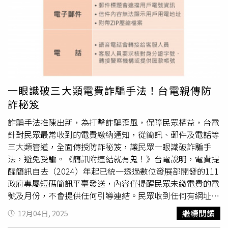
國113年11月起遭詐騙集團吸收，負責在台灣申請大量市內
電話門號，並租用處所架設IPPBX話務轉接設備，作為「中
繼機房」，讓境外
詐騙電話
能以「不顯示號碼」方式撥打給
國內被害人，藉此規避警方查緝。該集團常以「假檢警」、
「猜猜我是誰」等話術誘騙民眾上鉤，手法極具迷惑性。全
案由高雄地檢署指揮偵辦，專案小組自今年7月起同步展開
全台大掃蕩，查扣83台IPPBX設備、62個電話線轉接盒、
一眼識破三大類電費詐騙手法！台電親傳防
15台手機、2輛汽車及各式帳單與相關證物。警方已陸續於
詐秘笈
高雄逮捕陳、辛兩人以及共犯共11人，均依詐欺罪送辦，其
中主嫌陳、辛2人已遭法院裁定收押，警方也再次呼籲民
詐騙手法推陳出新，為打擊詐騙歪風，保障民眾權益，台電
眾，凡接獲帳戶被凍結、涉案配合調查等電話，務必提高警
針對民眾最常收到的電費繳納通知，從簡訊、郵件及電話等
覺，立即向165反詐騙專線查證，避免血汗錢付諸流水。
三大類管道，全面傳授防詐秘笈，讓民眾一眼識破詐騙手
法，避免受騙。《簡訊附連結就有鬼！》台電說明，電費提
醒簡訊自去（2024）年起已統一透過數位發展部開發的111
政府專屬短碼簡訊平臺發送，內容僅提醒民眾未繳電費的電
號及月份，不會提供任何引導連結。民眾收到任何有網址連
結的繳費通知簡訊，都是詐騙訊息，務必提高警覺。《詐騙
繼續閱讀
12月04日, 2025
釣魚郵件3大特點：遮電號、無地址、壓縮檔》台電指出，