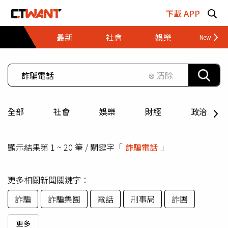
跳至主要內容區塊
下載 APP
最新
社會
娛樂
財經
⊗ 清除
全部
社會
娛樂
財經
政治
顯示結果第 1 ~ 20 筆 / 關鍵字「
詐騙電話
」
更多相關新聞關鍵字：
詐騙
詐騙集團
電話
刑事局
詐團
更多