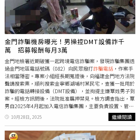
後卡被盜刷十幾萬，我還跑去報案。當時真的很痛苦，因此
痛恨詐騙集團！」小玉則屬於「不留情直接掛掉派」，因為
劇情如出一轍，聽起來太尷尬了，但他也提到：「最近看了
影集《回魂計》，才驚覺以前那些
詐騙電話
背後，可能真的
是那樣的場景，想到就覺得可怕，也不會這麼氣打來的人
了。」阿奎則分享自己是「溫馨好奇寶寶派」，會陪他們聊
金門詐騙機房曝光！男操控DMT設備詐千
一下，看看最新的劇本寫得如何。此次演唱會主題設定為[
萬 招募報酬每月3萬
α：回到未來1986 ]，若能打一通穿越時空的電話給1986年
的偶像，他們各自有不同的願望，小玉毫不猶豫選擇
金門地檢署近期破獲一起跨境電信詐騙案，發現詐騙集團透
Michael Jackson，「希望他能教我跳舞和唱歌，也想對他
過金門地區電話號碼（082）向民眾撥打
詐騙電話
，作案手
說『You're not alone』。」方Q則會撥給他最崇拜的貝斯
法相當隱密。專案小組經長期蒐證後，向福建金門地方法院
手Jaco Pastorius，「會勸他好好照顧身體、不要打架，也
聲請搜索票，順利搜索金寧鄉湖埔村某民宅，查獲一批用於
要看好自己的琴。」阿奎則笑說想打給「1986年剛生下宇
詐騙的電話轉接設備（DMT設備），並拘提主嫌覃姓男子到
宙人們的父母」，他說：「請他們多放點音樂給小孩聽，從
案。經檢方訊問後，法院批准羈押禁見。檢方調查指出，覃
小養成聽音樂的習慣。」宇宙人分享被詐騙的經驗。（圖／
男自2025年4月起加入電信詐騙集團，主要負責設置、管理
相信音樂提供）
並維護DMT設備，確保集團成員能從境外透過設備遠端撥打
繼續閱讀
10月28日, 2025
電話詐騙，並同時充當掮客招募新人，每月固定報酬3萬
元，每招募1人另可獲5,000元獎金。據了解，覃男非法獲利
共計6萬元。覃男曾於2025年4月9日及15日向中華電信申辦