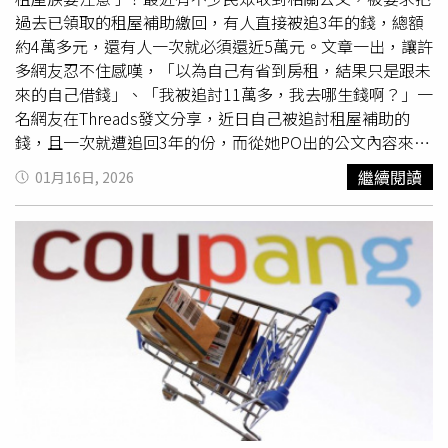
人到案，並查扣網路電話交換機（IPPBX）、網路閘道器
過去已領取的租屋補助繳回，有人直接被追3年的錢，總額
（Gateway）、手機、存摺等贓證物。清查本案被害人計18
約4萬多元，還有人一次就必須還近5萬元。文章一出，讓許
人，合計財損金額達新臺幣355萬元，其中一名52歲女保險
多網友忍不住感嘆，「以為自己有省到房租，結果只是跟未
員遭詐150萬餘元，全案後續依刑法加重詐欺、組織犯罪防
來的自己借錢」、「我被追討11萬多，我去哪生錢啊？」一
制條例、詐欺犯罪危害防制條例等罪嫌移請地檢署偵辦。刑
名網友在Threads發文分享，近日自己被追討租屋補助的
事局表示，微信通訊軟體未於我國落地納管，一般民眾較難
錢，且一次就遭追回3年的份，而從她PO出的公文內容來
向官方客服詢問查證，使用上應特別小心偽冒或詐騙之情
看，上面寫著「依據『三百億中央擴大租屋專案計畫作業規
繼續閱讀
01月16日, 2026
事，也呼籲二類電信業者，應恪遵相關法規，避免電信服務
定』……經查申請資料及稅務資料，因租賃建物無住家用稅
遭詐團利用，共同守護民眾財產安全。亦提醒社會大眾，任
率，及登記主要用途含有『住』、『農舍』、『套房』、
何自稱銀行、客服、公務機關，或是「未顯示號碼」的不明
『公寓』或『宿舍』字樣，不符合作業規定，須撤銷補助並
電話，均勿輕易相信其內容，如有接獲疑似
詐騙電話
或訊
要求繳回溢領金額」。另一名網友則抱怨，近期很多人都有
息，可搜尋打詐儀錶板 https://165dashboard.tw/ 或撥打
收到公文，「要還快5萬元的錢……要過年的心情都沒有
110及165反詐騙諮詢專線，避免上當受騙。
了，年終都沒這麼多，超氣！」相關貼文曝光後，不少鄉民
也紛紛留言道，「補助審核過了再討回，神操作」、「被討
兩年份，申訴沒有用，溢領期間以為自己有省到房租，結果
只是跟未來的自己借錢」、「很多房東給申請租屋補助都會
提高租金，啊他自己如果有逃漏稅查核後，我們補助又被追
回，那漲屁租金」、「我被追討11萬多，我去哪生錢啊」、