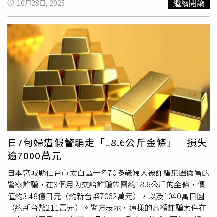
繼續閱讀
10月28日, 2025
造冊發放。其中「登記入帳」的線上系統將於11月5日正式
上線，為避免系統壅塞，政府將於前5日實施分流登記機
制，依據身分證或居留證尾碼決定登記時程：5日為尾碼
「0、1」、6日為「2、3」、7日為「4、5」、8日為「6、
7」、9日為「8、9」；10日起取消分流，開放全民自由登
記，系統開放至2026年4月30日為止。進行「登記入帳」
時，需備妥可上網的裝置、健保卡號碼、本人或代領人的身
分證或居留證號，以及對應的金融機構帳號，登錄官方網站
「10000.gov.tw」後即可完成登記。此外，網站設有「登記
結果查詢」服務，11月13日開始民眾可查詢是否成功入
帳。值得注意的是，詐騙集團恐伺機而動，財政部提醒民眾
官方登記網站僅有「10000.gov.tw」一處，政府不會以簡訊
日7旬婦遭假警騙走「18.6公斤金條」 損失
或電子郵件主動通知民眾領錢或登記。若接獲可疑訊息，應
逾7000萬元
立即通報165反詐騙專線，以防不法分子冒名詐騙。另外，
財政部也公布「9大防詐騙QA」，民眾須留意「普發1萬」
日本宮城縣仙台市太白區一名70多歲婦人被詐騙集團假冒的
不需要預繳保證金或是手續費；接到自稱是公家機關的來
警察詐騙，在3個月內交給詐騙集團約18.6公斤的金條，價
電，可撥打165反
詐騙電話
，或打110由警察機關協助查
值約3.48億日元（約新台幣7062萬元），以及1040萬日圓
證，在查證之前，千萬勿將任何個人資訊、證件、金融帳
（約新台幣211萬元）。警方表示，這樣的高額詐騙案件在