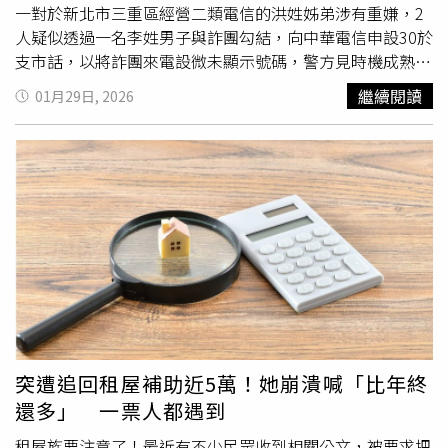
主。幸運兒是在全家超商消費649元的紀小姐，電話接通瞬
一對於新北市三重區經營二類電信的洪姓姊弟涉有重嫌，2
間，她語氣滿滿的遲疑，一度以為接到
詐騙電話
，但當確認
人疑似透過一名李姓男子與詐團勾結，向中華電信申設30於
自己真的是那位天選之人時，聲音裡的震驚與狂喜完全藏不
支市話，以將詐團來電設微未顯示號碼，警方見時機成熟後
住。至於這筆錢打算如何規劃？紀小姐也向蔣萬安表示，可
也一舉將洪姓姊弟等9人逮捕到案。據了解，詐團多以「未
繼續閱讀
01月29日, 2026
能會拿來買台積電的股票。
顯示」號碼撥打給民眾，等民眾上鉤後，以口述方式告知民
眾假微信官網網址，以向「客服」申請解除服務，同時要求
民眾提供銀行帳戶、證件照與信用卡資料等，從而轉帳至詐
團所提供帳戶。警方獲報追查後發現，一對分別為49歲與
47歲的洪姓姊弟於新北三重經營二類電信台傳科技有限公
司，透過29歲的李姓男子牽線與詐團聯繫，以個人名義在多
處商辦大樓與客戶民宅內，向中華電信與遠傳電信等一類電
信業者申請30餘線之市話電話與節費電話供IPPBX (網路電
話交換機)使用，透過事先設定「顯號功能關閉」，藉此將
來自境外的網路電話（VoIP），轉置為其公司所申設的市話
號碼，成功規避境外門號攔阻機制，「偽裝」成隱藏號碼的
市話撥打給被害人，大幅提高詐騙的成功率，亦可避免詐騙
突遭追回租屋補助近5萬！她崩潰喊「比年終
市號遭通報停話。據悉，洪姓姊弟單單靠市話出租，短短半
還多」 一票人都遇到
年內至少淨賺2160萬餘元。警方報請新北地檢署檢察官指
揮偵辦，於去年下旬分波展開查緝，共計查獲洪姓犯嫌等5
租屋族要注意了！最近有不少民眾收到相關公文，被要求把