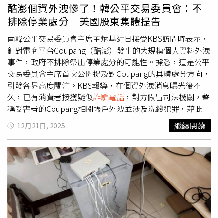
「2年前也遇到一樣的事，溢領繳回3萬多，說什麼查無住家
酷澎個資外洩慘了！韓公平交易委員會：不
用稅率」、「2023年也被討回10個月的租補，是用電話通
排除停業處分 美國股東集體提告
知我的，叫我在幾天內要還清2萬多，否則會被凍結帳號，
還以為是
詐騙電話
，結果查了後發現確實是政府單位打來的
南韓公平交易委員會主席主炳基近日接受KBS訪問時表示，
電話」。也有人說到，「可以去申請分期！我們也是這樣，
針對電商平台Coupang（酷澎）發生的大規模個人資料外洩
而且他分期沒有繳款單，只有給你帳號跟總額，要自己算1
事件，政府不排除祭出停業處分的可能性。據悉，這是公平
個月要匯款多少，匯款紀錄都要收著」、「如果你還留有當
交易委員會主席首次公開提及對Coupang的具體處分方向，
初的居住事實證明的話，可以申訴看看，我那時候有被這項
引發各界高度關注。KBS報導，在個資外洩消息曝光後不
駁回申請，附上跟房東的對話和繳費紀錄（租金+水電費）
久，已有消費者接獲疑似
詐騙電話
，對方假冒司法機關，聲
等等照片，專員就給我過了」。立法院預算中心報告去年9
稱受害者的Coupang相關帳戶外洩並涉及洗錢犯罪，藉此進
月曾指出，租金補貼111年至114年溢領金額逾5.8億元，半
行語音釣魚詐騙。據了解，已有民眾實際匯出高達1000萬
繼續閱讀
12月21日, 2025
數尚未完成追討，而內政部國土管理署主動調取資料確認比
韓元（約新台幣21萬元)，相關的二次衍生損害正持續擴
對，皆已通知申請人必須繳回溢領款項，對於溢領者均積極
大。然而，Coupang至今尚未提出明確的受害補償方案。日
持續進行追回作業。國土署表示，租金補貼出現溢領原因，
前在國會聽證會上Coupang臨時代表羅傑斯（Harold
包括申請人資格變動，例如取得自有住宅、租約提前終止、
Rogers）表示，此次外洩的資料並未包含支付資訊或登入
自願放棄補貼、申請人死亡等因素所造成；為防止溢領情形
資訊等最敏感的個人資訊。目前，聯合調查小組正針對事件
發生，國土署已透過強化勾稽查核機制、跨部會資料比對等
展開全面調查。主炳基指出，若確認客戶個資遭盜用並導致
措施，運用大數據分析並與地方政府共同合作，以完善租金
實質財產損失，且Coupang未能妥善執行損害補救措施，公
補貼審查及追繳作業。
平交易委員會可依法對其施以停業處分。同時，政府也保留