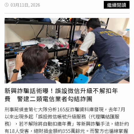
即話題不斷，短短3個月，登錄金額一路狂飆突破74億元大
繼續閱讀
03月11日, 2026
關，登錄筆數高達550萬筆，註冊會員數超過19萬5,000人
次，活動官網更一舉突破960萬瀏覽人次，活動期間更促使
每人平均增加了超過7,000元的消費，寫下本市大型消費抽
獎活動的歷史新高，為整體經濟注入一劑超級強心針。不僅
如此，活動成功打破行政區界線，展現強大的城市磁吸效
應。依據會員註冊資料統計顯示，外縣市參與比例超過4
成，涵蓋全臺22個縣市。其中，新北與桃園的參與者佔了超
過3成，成功創造極佳的消費誘因，吸引大臺北生活圈的通
勤族在下班、放學後將消費力留在臺北。「來台北有購嗨」
登錄突破74億，臺北展現驚人經濟動能 1千萬現金大獎、特
斯拉得主驚喜出爐。（圖／北市府提供）在締造驚人買氣的
同時，本活動也大幅推進臺北市消費習慣的數位升級。透過
新興詐騙話術曝！誤設微信升級不解扣年
推廣綁定雲端發票的自動化抽獎模式，民眾越來越習慣數位
費 警逮二類電信業者勾結詐團
化的消費流程，同時也促進店家更有意願去熟悉數位整合。
數據顯示，活動登錄總筆數中高達80%是雲端發票，這不僅
刑事局偵查第七大隊分析165反詐騙資料庫發現，去年7月
減輕了民眾的登錄負擔，更顯示本市的數位基礎已相當普
以來出現多起「誤設微信帳號升級服務（代理購結匯服
及，大幅推進智慧城市的發展步伐。總抽記者會現場最刺激
務），若不解除將自動扣繳年費」等新興詐騙手法，總計約
的環節，莫過於蔣萬安親自CallOut給1,000萬現金大獎的得
有18人受害，總財損金額約355萬餘元。而警方也循線掌握