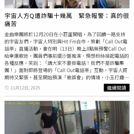
型商品配送等作業亦同步暫停。此外，原訂於10月24日至
11月3日舉行的「無印良品週」促銷活動，亦因本事件取消
宇宙人方Q遭詐騙十幾萬 緊急報警：真的很
網路參與，僅限實體門市進行。良品計畫強調將持續調查本
痛苦
事件的實際影響，並強化資安防護機制，保障顧客資訊安
全。值得注意的是，ASKUL集團亦為其他零售品牌如Loft與
金曲樂團將於12月20日在小巨蛋開唱，為了回饋一路支持
SOGO・西武提供物流服務，惟這些品牌目前皆未發現個資
的宇宙友們，宇宙人特別與Hit Fm合作，策劃「Call Out電
外洩跡象。良品計畫11月14日發布聲明，提醒用戶注意個
話亭」直播活動，會在明（13日）晚上8點無預警Call Out
資可能遭濫用風險。（圖／翻攝自ITmedia）
給幸運歌迷，團員們事前還沙盤推演，預想粉絲接起電話的
各種反應，笑說：「請大家不要掛電話！我們不是詐騙集
團！」面對即將登場的「Call Out電話亭」互動，宇宙人既
期待又緊張，甚至開始預演「被誤會」的情境，小玉打趣表
示：「如果對方接起來大罵我們是『詐騙』，我就直接唱歌
繼續閱讀
11月12日, 2025
給他聽，證明我們自己，不過對方可能會更懷疑說『不要用
AI聲音騙人』！」方Q也笑說若被掛電話，會稱讚對方很有
危機意識，阿奎則說宇宙友一向腦洞大開，「除了點歌、許
願，我更期待他們會說出什麼驚人金句！」現實生活中詐騙
集團太猖獗，讓三人也回想起親身經歷，方Q坦言自己真的
曾被騙過，「那時候假的電信公司說我中獎，結果填完資料