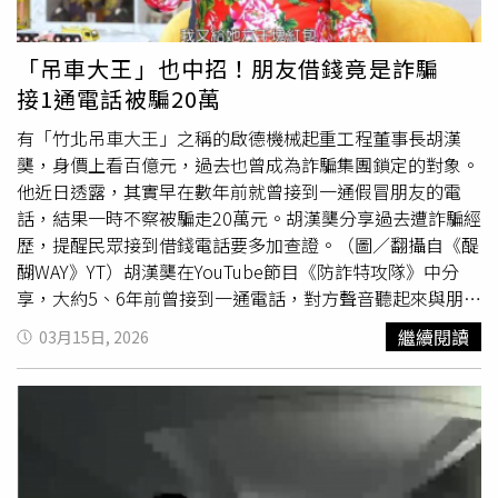
的疲憊感，因此選擇以「感受角色生活」而非「演出疲累」
的方式進入人物。曾敬驊跟阿嬤要Line遭「人生首次拒
絕」，親曝灑農藥、搬金紙體驗角色辛勞。（圖／冬候鳥電
「吊車大王」也中招！朋友借錢竟是詐騙
影、文策院）至於片中角色涉及詐騙集團相關背景，他笑說
接1通電話被騙20萬
自己其實不曾真正遇過詐騙集團，頂多接過
詐騙電話
，但通
常一聽就直接掛掉，丁寧則說自己很喜歡聽詐騙集團說什
有「竹北吊車大王」之稱的啟德機械起重工程董事長胡漢
麼，但對方卻以髒話掛掉電話。被虧很愛講話的范少勳說自
龑，身價上看百億元，過去也曾成為詐騙集團鎖定的對象。
己不會跟詐騙集團周旋，笑說「我會被騙」，結果再被虧
他近日透露，其實早在數年前就曾接到一通假冒朋友的電
「太愛講話，詐騙集團掛不掉。」笑翻全場。談到角色關係
話，結果一時不察被騙走20萬元。胡漢龑分享過去遭詐騙經
建立，導演蔡銀娟透露曾敬驊試著跟片中演他阿嬤的演員交
歷，提醒民眾接到借錢電話要多加查證。（圖／翻攝自《醍
換Line，以利討論演出，結果竟遭對方拒絕，表示現場討論
醐WAY》YT）胡漢龑在YouTube節目《防詐特攻隊》中分
就好，笑說這可能是曾敬驊「第一次被拒絕」，曾敬驊笑
享，大約5、6年前曾接到一通電話，對方聲音聽起來與朋友
說：「都是交流啦，就可能我阿嬤不想用通訊軟體。」
十分相似，但電話號碼與平時不同。對方表示急需資金周
繼續閱讀
03月15日, 2026
轉，開口借20萬元，他當時沒有多想，便立即轉帳。隔天對
方再次來電，聲稱資金缺口其實需要70萬元，還差50萬
元，希望他再匯款，並承諾隔天會連本帶利歸還。胡漢龑表
示，自己當時已經準備好50萬元，甚至差點到銀行匯款。不
過，他事後越想越不對勁，於是致電朋友的老闆詢問情況，
對方一聽便提醒可能遭遇詐騙。胡漢龑才驚覺上當，隨即回