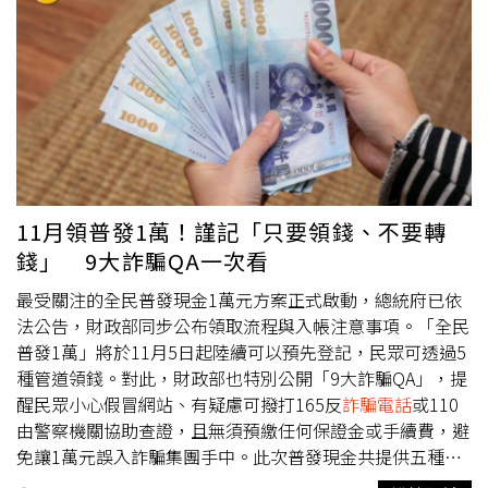
四條市話線路，將號碼安裝於DMT設備後，將設備安置於金
門金寧鄉下埔租屋內，建立完整詐騙機房。到了6月，集團
成員又在台北市另設分機房，由覃男指示操作，包括安裝、
設定、維護及管理設備。犯罪集團的操作手法相當老練，他
們自境外不明地點透過DMT設備，假冒金融機構或司法單位
人員，誘騙被害人交出提款卡與密碼，並將款項提領一空。
部分被害人甚至被要求當面交付現金。整起案件共造成9名
被害人受害，詐騙金額高達新台幣1,750萬元。檢方指出，
覃男犯刑法第339條之4第1項第1款及第2款，涉及3人以上
11月領普發1萬！謹記「只要領錢、不要轉
冒用公務員名義共同詐欺取財，且金額高達千萬以上，依法
錢」 9大詐騙QA一次看
律規定，建議判處有期徒刑6年以上，以示警惕與嚴懲。此
案不僅揭露跨境詐騙手法，也提醒民眾對陌生來電保持高度
最受關注的全民普發現金1萬元方案正式啟動，總統府已依
警覺，避免落入詐騙陷阱。
法公告，財政部同步公布領取流程與入帳注意事項。「全民
普發1萬」將於11月5日起陸續可以預先登記，民眾可透過5
種管道領錢。對此，財政部也特別公開「9大詐騙QA」，提
醒民眾小心假冒網站、有疑慮可撥打165反
詐騙電話
或110
由警察機關協助查證，且無須預繳任何保證金或手續費，避
免讓1萬元誤入詐騙集團手中。此次普發現金共提供五種領
取方式，包括登記入帳、ATM領現、郵局領現、直接入帳與