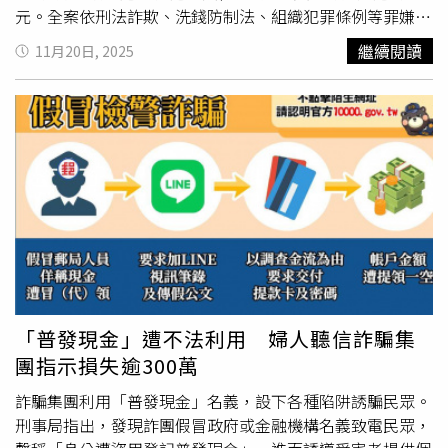
元。全案依刑法詐欺、洗錢防制法、組織犯罪條例等罪嫌偵
辦，李等人已遭法院羈押禁見。警方報請台中地檢署陳祥薇
繼續閱讀
11月20日, 2025
檢察官指揮偵辦，並由台北市刑大偵七隊、中山分局以及台
中刑大偵一、三、六、八隊、太平分局、少輔隊共同組成專
案小組深入追查。時機成熟後，自114年8月起陸續啟動4波
拘搜行動，共將李嫌等19人查緝到案，並查扣50台IPPBX設
備、40萬元、自小客車1部、1萬顆USDT虛擬通貨及電腦、
伺服器、手機等大量贓證物，全案依刑法詐欺、洗錢防制
法、組織犯罪條例等罪嫌移請台中地檢署偵辦。據警方調
查，詐團的手法相當完整，由鄧嫌負責投放網路廣告，招募
國人申辦市話、網路並安裝IPPBX設備，再由二類電信業者
提供通訊線路。李嫌則利用VOS 3000架設地下話務系統，
替境外詐騙機房把電話訊號「落地」，偽裝成台灣市話來
電，讓詐騙更具迷惑性，整個集團從控盤、系統商、電信商
「普發現金」遭不法利用 婦人聽信詐騙集
到廣告商分工細膩，是近年破獲最完整的非法話務系統組織
團指示損失逾300萬
之一。警方清查共找到73門人頭市話，已依《詐防條例》通
報電信業者斷話。初步統計，詐團4個月內發話近40萬通、
詐騙集團利用「普發現金」名義，設下各種陷阱誘騙民眾。
受害者約300人，財損超過3億元，手法包括假檢警、假投
刑事局指出，發現詐團假冒政府或金融機構名義致電民眾，