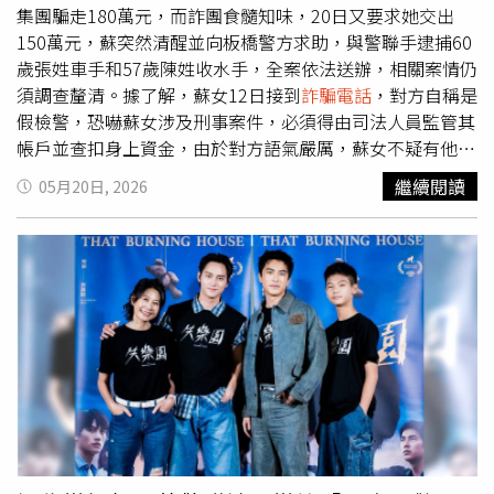
程完全沒有事先徵詢她的意見，也沒有告知她相關安排。女
集團騙走180萬元，而詐團食髓知味，20日又要求她交出
子事後向母親表達自己的想法，認為履歷屬於個人資料，是
150萬元，蘇突然清醒並向板橋警方求助，與警聯手逮捕60
否投遞應由本人決定，不應在未取得同意前提供給他人。不
歲張姓車手和57歲陳姓收水手，全案依法送辦，相關案情仍
過母親則認為，自己只是希望多替女兒創造機會，既然有人
須調查釐清。據了解，蘇女12日接到
詐騙電話
，對方自稱是
願意安排面試，就不希望錯過任何可能性。雖然理解母親是
假檢警，恐嚇蘇女涉及刑事案件，必須得由司法人員監管其
出於關心，也知道對方擔心自己遲遲找不到工作，但女子坦
帳戶並查扣身上資金，由於對方語氣嚴厲，蘇女不疑有他，
言，自己並非沒有積極求職，而是希望在踏入職場前，能多
在4天內四度交付共180萬元給詐欺車手。而詐團食髓知
繼續閱讀
05月20日, 2026
花一點時間摸索未來方向，而不是倉促接受任何工作。母親
味，再度開口要求150萬元，但蘇女積蓄已被榨乾，她這時
的熱心反而讓她背負更大的心理壓力，也讓她忍不住好奇，
驚覺自己遇到詐騙，立刻向警方求助，板橋警分局則組成專
其他人的父母是否也會因為孩子求職而如此焦慮。文章曝光
案小組，請蘇女假意配合，與詐團相約20日下午在漢生東路
後掀起討論，不少網友認為父母只是希望孩子能盡快站穩腳
面交，警方在該處設下埋伏、守株待兔。張姓車手依照約定
步，因此才會積極協助；也有人指出，履歷涉及個人隱私及
現身，接應收水手的陳男也隨後出現，警方立刻上前控制2
職涯規劃，即使出發點是善意，仍應尊重當事人的決定，避
人，並查扣智慧型手機2隻和2000元等證物，陳、張則對案
免讓原本的關心成了另一種壓力。
情坦承不諱，訊後被依詐欺罪移送新北地檢署偵辦。