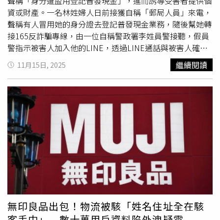
資、猜猜我是誰等，手段惡劣，嚴重危害國人權益。為展現
聲稱「身分遭盜用登記普發現金」，進而誘導受害者提供個
打詐決心，檢警持續鞏固事證，兩名核心幹部也已遭法院羈
資或財產。一名林姓婦人日前接獲自稱「郵局人員」來電，
押禁見，避免更多民眾受害。台中市政府警察局刑事警察大
聲稱有人冒用她的身分證去登記普發現金業務，隨後幫她轉
隊大隊長紀延熹表示，統計114年10月台中市受理詐欺案件
接165反詐騙專線，由一位自稱警政署李姓員警接聽，假員
1961件、財損8億餘元，與去年同期比較，件數下降
警指示被害人加入他的LINE，透過LINE通話與被害人確認
24.6％、財損金額下降37.7％，與9月比較，受理件數亦下
名下帳戶金額狀況等，又有一位自稱楊姓隊長的人轉接電
繼續閱讀
11月15日, 2025
降3.5％，財損下降10.6％。另統計114年1至10月，警方已
話，告訴被害人可能牽涉洗錢，甚至透過LINE傳了假的傳
破獲詐欺集團587件、4742人，查扣不法利得9億餘元；警
票、搜索票，誆騙被害人若在家中被搜索到現金，會被當成
銀聯阻攔阻民眾遭詐1519件，攔阻金額近12億元，各項數
不法金流扣押，因此要被害人袋裝家中現金、金飾等，以
據均較去年同期成長顯著，顯示台中市在強力打擊詐欺犯罪
「替你申報該筆錢，以免被當成非法款項」為由，約定時間
展現實質成果。
見面交付財產監管，並要求被害人這件事要保密，甚至以
「幫忙向檢察官求情」當藉口，要被害人加入假冒的檢察官
LINE，使被害人深信不疑，認為事態嚴重且須配合偵查不
公開保密，將家中約300多萬現金交給詐團，損失慘重。警
方提醒當心詐團利用普發現金行騙。（圖／翻攝畫面）刑事
局提醒，近期已有多位民眾反映接獲
詐騙電話
或簡訊，表示
身分遭盜用登記領取普發現金，進一步以驗證為由要求民眾
提供個資。除此之外，詐團還會假冒政府、金融機構寄送簡
無印良品出包！物流被駭「姓名住址全在駭
訊、打電話或傳連結，誘騙民眾點及網址、填資料、輸入驗
客手中」 數十萬用戶資料陷外洩疑雲