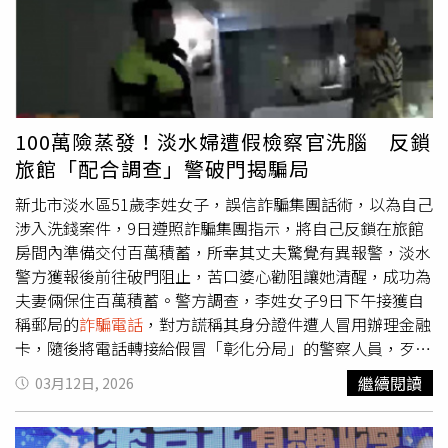
撥該電話，但已無法聯絡，先前匯出的20萬元也追不回。胡
漢龑回憶，當時確實注意到電話號碼不同，但對方解釋是新
號碼，自己未更新聯絡資料，因此未多加懷疑。案件通報警
方後，刑事警察局在5天內迅速破案，並逮捕一名16歲的女
車手。事後女車手的母親打電話向胡漢龑求情，希望能分期
償還款項，避免女兒留下案底。胡漢龑表示，聽到對方的請
100萬險蒸發！淡水婦遭假檢察官洗腦 反鎖
求後決定不再追討20萬元，甚至還包了6000元紅包給對
旅館「配合調查」警破門揭騙局
方，希望對方未來能重新做人。他也感嘆表示，自己並不是
貪心的人，卻仍然會遇上詐騙。警方提醒，若接到朋友突然
新北市淡水區51歲李姓女子，誤信詐騙集團話術，以為自己
借錢的電話，應提高警覺，可透過其他方式聯絡本人確認，
涉入洗錢案件，9日遵照詐騙集團指示，將自己反鎖在旅館
或事先與親友約定專屬暗號，以降低遭詐騙的風險。
房間內準備交付百萬積蓄，所幸其丈夫驚覺有異報警，淡水
警方獲報後前往破門阻止，苦口婆心勸阻讓她清醒，成功為
夫妻倆保住百萬積蓄。警方調查，李姓女子9日下午接獲自
稱郵局的
詐騙電話
，對方謊稱其身分證件遭人冒用辦理金融
卡，隨後將電話轉接給假冒「彰化分局」的警察人員，歹徒
要求李女加入特定的 LINE 帳號，並由另一名自稱「葉建成
繼續閱讀
03月12日, 2026
檢察官」接手，並恐嚇李女名下帳戶涉嫌洗錢案件，必須配
合「資產代管」約100萬元，否則將面臨羈押。面對恐嚇，
李女身心承受高度壓力，加上對方的不斷言詞洗腦下，李女