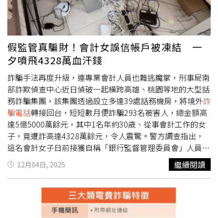
以課徵罰款取代停業的選項。主炳基表示，若停業措施可能
對消費者造成更大不便或損害，將可改以處以高額罰金作為
替代處分。此外，Coupang亦面臨來自海外的法律風險。美
國方面已對Coupang提起集體訴訟，指控其違反資訊揭露義
假監管真騙財！會計女誤信帳戶被凍結 一
務。該集體訴訟的主要爭議點在於，Coupang未能及時披露
夕噴飛4328萬血汗錢
資料外洩事件，導致投資人與股東蒙受損失。目前，該案已
提交至美國加州北區地方法院。訴狀指出，儘管發生了被形
詐騙手法再度升級，連專業會計人員也難逃魔掌，刑事局南
容為「韓國歷史上規模最大的資料外洩事件」，Coupang仍
部詐欺偵查中心近日偵破一起橫跨高雄、桃園等地的大型話
未依規定履行資訊揭露義務，並被指控作出虛假或具誤導性
務詐騙集團，該集團透過設立多達39處話務機房，將境外
詐
的揭露，或未能充分揭露相關重大資訊。另一方面，隨著
騙電話
轉接回台，短短數月便詐騙293名被害人，總金額高
Coupang創辦人金範錫過去與某名高層人士的通訊紀錄及內
達5億5000萬餘元，其中1名年約30歲、從事會計工作的女
部電子郵件曝光，外界發現Coupang在約7年前亦曾發生多
子，竟遭詐高達4328萬餘元，令人震驚。警方調查指出，
起客戶帳號遭盜用的案例，顯示其在個人資料保護與資安管
這名會計女子日前接獲自稱「銀行監督管理委員會」人員的
理方面的問題，恐非單一事件，而是長期累積的結構性風
來電，對方謊稱她的銀行帳戶因涉案遭凍結，隨後還「熱
繼續閱讀
12月04日, 2025
險。
心」協助轉接至假冒的警察單位報案。被害人依指示加了假
警察的LINE後，對方佯稱她涉及重大洗錢刑案，須配合調
查並提出資金流向證明，要求她多次匯款及面交金錢。直到
對方突然失聯、不讀不回，她才驚覺受騙，但鉅款已難追
回。警方進一步查出，32歲辛姓男子與27歲陳姓男子自民