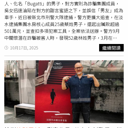
不要依照對方的指示行動。Q4：遇到檢調單位人員說我的
人、化名「Bugatti」的男子，對方實則為詐騙集團成員，
帳戶有問題，無法領取普發現金，或說我盜領、誤領別人1
吳女迅速淪陷在對方的甜言蜜語之下，並誤信「男友」成為
萬元怎麼辦？A4：立刻撥打165反
詐騙電話
，或打110由警
車手，近日被新北市刑警大隊逮捕，警方更擴大追查，在淡
察機關協助查證。若對方以「偵查不公開」為由，要您不可
水逮捕集團水房核心成員25歲蔡姓男子，還起出贓款超過
撥打165、110或告訴別人，極有可能是遇到了詐欺集團。
501萬元，並查扣多項犯案工具，全案依法送辦。警方9月
Q5：領取普發1萬元需要操作ATM或網路銀行？A5：不用。
中關懷潛在詐騙被害人時，發現52歲林姓男子，3月在
任何公務員或銀行人員都不會用電話要求您操作網路銀行或
Facebook看到聲稱掌握「內線明牌」的投資廣告，誤信後
繼續閱讀
10月17日, 2025
ATM輸入資料。詐欺集團常用輸入編號或確認資料等藉口，
加入投資群組，先後被詐金額高達900多萬元。而林男雖未
讓您在轉帳的畫面輸入數字，只要對方要求您依照指示操作
報案，但警方發現林男遭詐，於是啟動主動關懷機制，並發
ATM或網路銀行，請務必要提高警覺，並立即撥打165或
現被害人準備再投入150萬元「加碼投資」，警方於是將計
110報警。Q6：要如何協助親朋好友避免受騙上當？首要之
就計，立刻計畫攔阻，成功於逮捕前來取款的吳姓車手，並
務為查證，請告訴親朋好友，收到普發現金相關訊息或來
查扣假證件、手機、收據等證物。警方調查，吳女於6月間
電，一定要先撥打165或110查證。針對家中長者，告知勿
透過交友軟體「Tinder」認識自稱為職業軍人、化名
聽信來源不明假消息、勿隨意點開簡訊所附短網頁連結，對
「Bugatti」的男子，對方天天甜言蜜語、噓寒問暖，讓吳
於不明來訪者提高警覺，更不可任意出示或交付銀行存摺、
女深陷情網，對方還會稱她為「老婆」，讓吳女對其言聽計
印章等個人資料。平時亦可多傳送政府官方網頁所製作之普
從。「Bugatti」以「賺外快、高抽成」為由，說服她擔任
發現金程序懶人包或簡單易懂宣傳影片供長輩參考。Q7：
投資公司的「外務人員」，每日可賺取4000至6000元，甚
政府是否鼓勵民眾用這筆錢參加投資？A7：發放1萬元現金
至每次完成取款還會受到對方的「獎勵與鼓勵」，讓她完全
目的在於減輕國人因全球經濟變局所受影響，協助民生支出
陷入詐團圈套，直到被警方當場查獲才驚覺這場戀情是一場