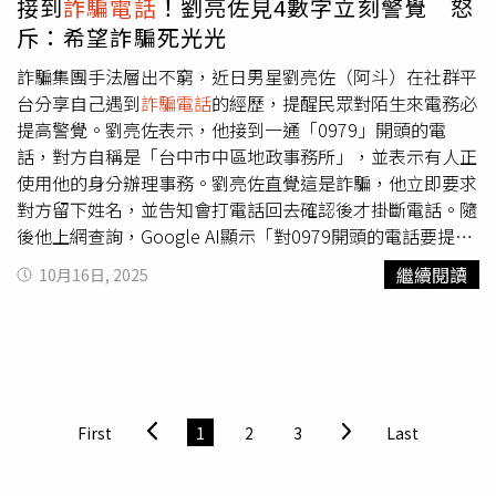
接到
詐騙電話
！劉亮佐見4數字立刻警覺 怒
與國內經濟穩定，政府並未鼓勵民眾進行任何投資計畫，如
騙局。警方擴大溯源追查，經長期蒐證鎖定水房核心成員蔡
斥：希望詐騙死光光
何運用屬於個人自由。但詐騙集團多以「高報酬、零風險、
姓男子，報請臺灣臺北地方檢察署檢察官指揮偵辦，於新北
快速獲利」為號召，若遇可疑投資邀約，請撥打165反詐騙
市淡水區查獲蔡男到案，現場並查扣贓款500餘萬；經查蔡
詐騙集團手法層出不窮，近日男星劉亮佐（阿斗）在社群平
專線查證。Q8：普發現金疑似遭冒領怎麼辦？A8：請民眾
男於收取車手層層交收製造斷點的詐騙款項後，再以購買虛
台分享自己遇到
詐騙電話
的經歷，提醒民眾對陌生來電務必
前往鄰近派出所報案（須當面受理，無法接受110電話報
擬貨幣之方式進行洗錢，以掩飾贓款之來源、去向，警方將
提高警覺。劉亮佐表示，他接到一通「0979」開頭的電
案），民眾取得警方受理案件證明單後，致電1988並提供
擴大追查款項來源，加速贓款返回被害人。刑警大隊長黃國
話，對方自稱是「台中市中區地政事務所」，並表示有人正
證明單單號。Q9：「https://pro.10000.gov.tw」是詐騙網
師表示，民眾投資或交友應透過合法管道，合法投資一定有
使用他的身分辦理事務。劉亮佐直覺這是詐騙，他立即要求
頁嗎？A9：不是，本次普發現金分別建置普發現金登記網站
風險，凡聲稱「內線」、「明牌」、「零風險」等話術，都
對方留下姓名，並告知會打電話回去確認後才掛斷電話。隨
（https://10000.gov.tw）及宣導網站
應立即提高警覺，以免落入詐欺集團假投資陷阱，如接獲疑
後他上網查詢，Google AI顯示「對0979開頭的電話要提高
（https://pro.10000.gov.tw），避免民眾上網登記領取時
似
詐騙電話
或訊息，可撥打警政署 165 反詐騙諮詢專線進
警覺」，證實了他的懷疑。不過劉亮佐也提醒，
詐騙電話
不
繼續閱讀
10月16日, 2025
造成網路壅塞，達到分流目的。兩個網站可相互連結，民眾
行查證。
只限於「0979」開頭，民眾應提醒家中長輩及親友對陌生
可依需求分別瀏覽，皆為普發現金官網。兩個網址結尾都是
來電保持警覺，「類似
詐騙電話
打來，千萬不要立即處理，
政府機關專用「.gov.tw」，請安心使用。
若不確定真假，就打回對方所說的單位確認。」劉亮佐回
憶，曾有親友接到類似電話，緊張到以為房子快被賣掉，幸
好透過親友互助並聯絡警察局及相關單位查證，才確認是詐
騙。對此，他在文末直言：「真心希望全世界的詐騙集團通
First
1
2
3
Last
通死光光！」貼文曝光後也引起網友熱議，不少人紛紛留言
解釋，「0979是台哥大啊，前員工路過」、「呃我的開頭