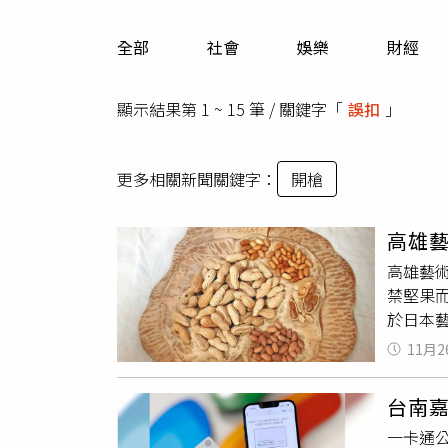
人物
汽車
全部
社會
娛樂
財經
專欄
房產新勢力
顯示結果第 1 ~ 15 筆 / 關鍵字「
誤扣
」
更多相關新聞關鍵字：
開槍
高雄
高雄藝
禁堅果
於日本
漂流木
11月2
大的他
畫，為
台南嘉
美展佳
一卡通公
年10月