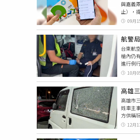
與嘉義兩
料因逼
止），提
時程。所
12月3
有37
09月1
另透過T
留雖讓
數，不僅
手工與
航警
公車+
台東航
現台南
槍內仍
烈。為確
進行例
只需簡
護理師
客來、
10月0
也能點
使用，無
一步調
完成過
高雄
因未及
高雄市
性，讓
姓車主
方供稱
同逢二
12月1
沒事，
車格裡