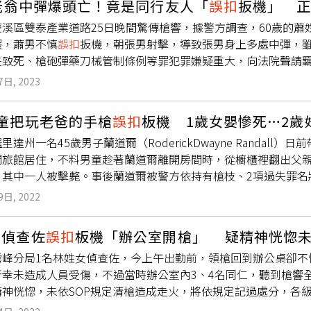
老翁中彈爆頭亡！竟是同行友人「
誤扣
扳機」 
，成功於今（13）日凌晨成功逮人，落網時，張嫌向警方供稱一
溪區雙泰產業道路25日晚間驚傳槍響，據警方調查，60歲的蕭
外，警方後續將會詳細調查犯案動機，訊後將依法送辦。
蝦，蕭男不慎
誤扣
扳機，朝張男射擊，導致張男身上多處中彈，
失致死、槍砲彈藥刀械管制條例等罪犯罪嫌疑重大，向法院聲請羈
警方獲報後，隨即封鎖現場採集跡證，並與新北刑警大隊組成專
7日, 2023
，但經調查後，警方研判並非他人所為，蕭男再改口，稱張男是
火誤射的機率不高，因此對此說法存疑。蕭男還稱案發當時，他
童把玩老爸的手槍
誤扣
板機 1歲女嬰慘死…2歲
此緊急前往派出所報案，但返回現場時，張男已不幸死亡。經警方
里達州一名45歲男子蘭道爾（RoderickDwayne Randal
往野營，25日晚間20時30分，蕭男明知槍彈具有殺傷力，應
間旅館居住，不料男童趁著蘭道爾離開房間時，從櫥櫃裡翻出父親
處中彈，包括頭部、身體多處槍傷，雖送醫急救仍傷重不治。而當
，其中一人被擊斃。事後蘭道爾被警方依持有槍枝、2項過失罪名
置於河床邊草叢內。基隆地檢署指出，蕭男涉嫌利用鐵工背景，自
拉一間獅子汽車旅館（Lion'sMotel），當時蘭道爾與她的女
，並上網購買霰彈，另外還在蕭男住處搜索扣得鋼珠5瓶、切割器
9日, 2022
4名小孩一起在房間居住。不過就在一家人熟睡時，蘭道爾獨自離
蕭男棄置的二截式霰彈獵槍1把、霰彈10顆。基隆地檢署於26
，便獨自從櫥櫃內翻找出手槍，結果不慎在把玩時擦槍走火，意外
條例之未經許可製造獵槍、未經許可持有子彈等罪犯罪嫌疑重大
女偵查佐
誤扣
板機「辦公室開槍」 疑精神恍惚
方表示，受傷的2歲女童雖然傷勢嚴重，但是經過治療後，目前已
，法院於27日上午裁定羈押禁見。
霧峰分局1名林姓女偵查佐，今上午出勤前，領槍回到辦公桌卻不
，並未立即報警，反而撿起槍，並且帶走一包被認為是毒品的東
所幸未造成人員受傷，不過當時辦公室內3、4名同仁，聽到槍響
事發當時則是睡在沙發上，並供稱自己當時完全沒有聽到槍聲，
精神恍惚，未依SOP規定清槍造成走火，將依規定記過處分，各
項前科，自1995年以來，他曾經3度被佛羅里達州懲教署居留，
林姓女警今日上午準備前往金融機構從事金融守望勤務時，她領
前他被關押在艾斯康比亞縣監獄，保釋金訂為41000美元，並將