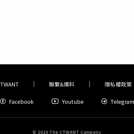
一聲巨響，所有人都被嚇到，不知道是發生了什麼事情。布勞恩
，接著她就看到哈波慌張地跑到她身旁，並頻頻道歉，布勞恩指
起我的腿時，就看見鮮血不斷流出」。車上還留有斑駁血跡。（圖
院急救，醫生指出，誤射的子彈從她的腳踝後方穿出，所幸並沒
時無法自由行動，腳部需要靜養一陣子才能恢復。這名來自米拉馬
了將放在座位旁的槍枝收進皮套中，但卻沒注意到自己的手指扣到了扳機
座的乘客。布勞恩目前仍須休養，暫時無法自由行動。（圖／翻攝
（Concealed-Carry License）」，意指允許在非私
收，警方目前將此案以意外事件偵辦，不過哈波未來仍須面臨過失
格禁止駕駛攜帶槍枝，目前已經停止哈波使用App的權利，公司
事件令人深感不安，我們的心與受害者和她的家屬同在」。
TWANT
聯繫&爆料
隱私權政策
Facebook
Youtube
Telegra
© 2020 The CTWANT Company