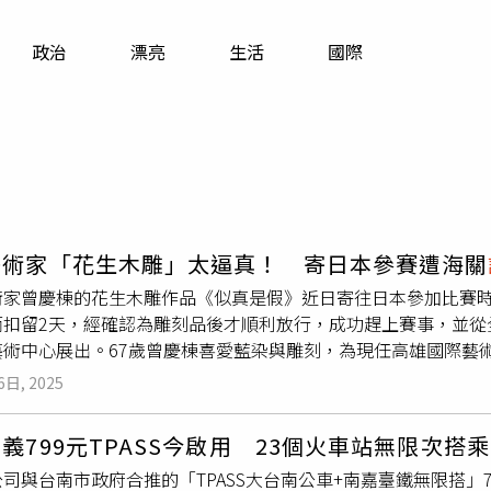
寵物
政治
漂亮
生活
國際
運勢
運動
梅酒
藝術家「花生木雕」太逼真！ 寄日本參賽遭海關
術家曾慶棟的花生木雕作品《似真是假》近日寄往日本參加比賽
而扣留2天，經確認為雕刻品後才順利放行，成功趕上賽事，並從
藝術中心展出。67歲曾慶棟喜愛藍染與雕刻，為現任高雄國際藝
，在太太鼓勵下萌生讓木材重獲新生的想法，決定投入創作，拜
6日, 2025
，因童年剝花生的記憶而對農作物特別有感，他從葉片創作起步
追求逼真常廢寢忘食。花生雕刻的細膩度令親友驚豔，也促使曾慶
義799元TPASS今啟用 23個火車站無限次搭乘
作、台中大墩國際美展入選及2025台南美展優選、南投山美展
司與台南市政府合推的「TPASS大台南公車+南嘉臺鐵無限搭」
，曾慶棟以最新花生雕刻《似真是假》參加「日本第十一回雕塑國