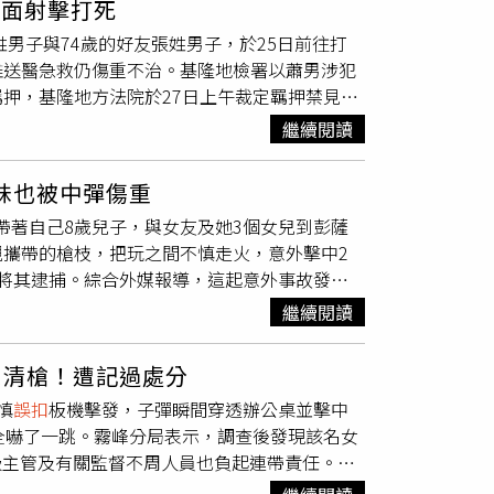
正面射擊打死
時貪玩，在玩玩具槍時不慎「
誤扣
板機」才釀出
姓男子與74歲的好友張姓男子，於25日前往打
雖送醫急救仍傷重不治。基隆地檢署以蕭男涉犯
押，基隆地方法院於27日上午裁定羈押禁見。
案小組追查偵辦，蕭男報案後聲稱，張男疑似遭
繼續閱讀
因為不熟悉槍枝操作，導致走火誤傷。不過檢警
聽聞槍聲後，隨即前往查看，發現張男情況危
妹也被中彈傷重
調查，蕭男攜帶自製二截式霰彈獵槍1把及多
l）日前帶著自己8歲兒子，與女友及她3個女兒到彭薩
小心用槍，卻不慎
誤扣
扳機朝張男射擊，導致張男
攜帶的槍枝，把玩之間不慎走火，意外擊中2
時蕭男為掩蓋事實，還將自製槍枝1把、子彈
將其逮捕。綜合外媒報導，這起意外事故發生
製具有殺傷力之二截式霰彈獵槍1把、土造長
友，帶著8歲男童、1歲女童，以及2歲的雙胞胎女
、電鑽、研磨頭等物。而26日上午也在河床草叢
繼續閱讀
開房間，並將一把手槍隨意留在櫥櫃內。8歲男
日23時許以蕭男涉犯刑法過失致死、槍砲彈藥刀
擊斃1歲女童，同時還造成一名2歲女童中彈受
，且還有逃亡及串供滅證之虞向基隆地方法院聲
未清槍！遭記過處分
經沒有生命危險。警方也透露，蘭道爾在意外
慎
誤扣
板機擊發，子彈瞬間穿透辦公桌並擊中
西離開現場，之後再回到旅館房間，而死亡女童
全嚇了一跳。霧峰分局表示，調查後發現該名女
不知道發生了什麼事。根據紀錄顯示，蘭道爾身
級主管及有關監督不周人員也負起連帶責任。據
罪名包括持有毒品、暴力襲警以及致命武器加重
槍後回到辦公桌，卻不慎
誤扣
板機擊發，除了自
於7月15日出庭。