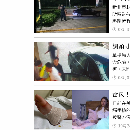
機、車
新北市1
子，也
所索討
壓制過
險，目
08月3
路1間
員發現
調頭
失生命
拿槍嚇
已將涉
命危險
柯，未
了市警
08月0
案小組，
曾嫌緝
雷包！
得怒斥兒
日前在
元，昨
觸手槍
搶，曾
被警方沒
胸、橫
（Bai
10月2