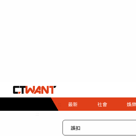
社會首頁
娛樂首頁
財經首頁
政
:::
最新
社會
娛
時事
即時
熱線
:::
直擊
大條
人物
調查
專題
３Ｃ