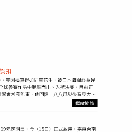
誤扣
時，竟因逼真得如同真花生，被日本海關誤為違
全球參賽作品中脫穎而出、入選決賽，目前正
術學會常務監事，他回憶，八八風災後看見大量
劉兆明為師，從此踏入雕刻領域。自幼在農村長
繼續閱讀
，後來專注花生題材，從外殼到花生仁都細緻刻
棟踏上參賽之路，他的作品陸續獲得2024宜蘭
佳作等肯定，成為他挑戰國際賽事的重要動力。今
799元定期票，今（15日）正式啟用，嘉惠台南
際大賽」，並於10月22日自高雄寄出作品，未