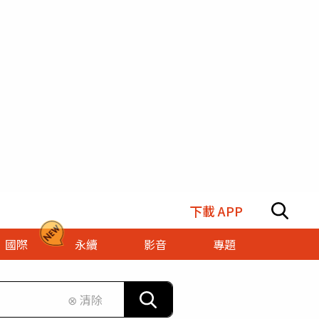
下載 APP
國際
永續
影音
專題
⊗ 清除