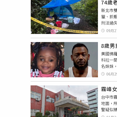
74歲
監視器
新北市雙
這起意
獵、抓
刑法過
據悉，
09月2
受槍擊
認為走
8歲男
急，因
美國佛羅
發霰彈前
科拉一
身上多
名妹妹
數顆棄
於彭薩科
槍2把
06月2
童，共
內，尋獲
童見此
械管制
霧峰
傷。警
請羈押
台中市
發生後
地面，
的母親
警疑似
上有數
了解，
毆打，目