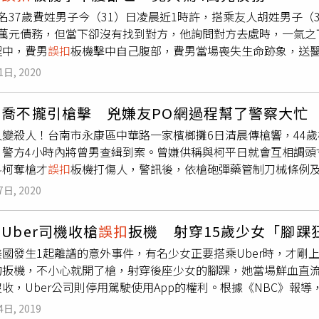
行等尋仇。警方雖對此說詞存疑，但仍將陳男送辦，並依其供出的
名37歲費姓男子今（31）日凌晨近1時許，搭乘友人胡姓男子（
繼續追查背後製槍集團中。
4萬元債務，但當下卻沒有找到對方，他詢問對方去處時，一氣之
程中，費男
誤扣
板機擊中自己腹部，費男當場喪失生命跡象，送
前警方已將涉案人等全數帶回，將進一步釐清事發原因、經過。
1日, 2020
會所談判，但2人到了會所時，卻遍尋不著對方，費男盛怒之下，
，3名人員一擁而上，想要奪走費男手槍。豈料，雙方拉扯期間，
寸喬不攏引槍擊 兇嫌友PO網過程幫了警察大忙
跡象，警方獲報趕抵後，先將受傷2人送醫，費男送醫後傷重不治
人變殺人！台南市永康區中華路一家檳榔攤6日清晨傳槍響，44歲
案人等全數帶回偵訊，詳細案發原因、經過仍待進一步釐清。
，警方4小時內將曾男查緝到案。曾嫌供稱與柯平日就會互相調頭
料柯奪槍才
誤扣
板機打傷人，警訊後，依槍砲彈藥管制刀械條例及
局長，各警局莫不「聞槍色變」，昨天清晨5時42分，永康區中
7日, 2020
調閱路口監視器、查訪附近住戶，以車追人，9時20分在東橋七
捕到案。整起槍擊案原本祕而不宣，怎料，曾男友人卻將曾開槍情
Uber司機收槍
誤扣
扳機 射穿15歲少女「腳踝
子友人「這種事PO什麼PO？」38歲曾嫌到案供稱，與柯是多
美國發生1起離譜的意外事件，有名少女正要搭乘Uber時，才剛
因數目兜不攏，當場反目。曾嫌憤而走回房間取槍，隨後持槍指
的扳機，不小心就開了槍，射穿後座少女的腳踝，她當場鮮血直
嫌誤觸板機朝柯左下胸開1槍，柯當場倒地。一旁柯男妻小趕緊將
收，Uber公司則停用駕駛使用App的權利。根據《NBC》報導
膈破裂，經緊急手術，無生命危險。
ley Braun）與男友搭乘27歲哈波（Adrian Harper）所駕
4日, 2019