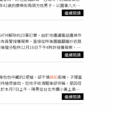
年42歲的康樂街角頭方姓男子，以圍事八大行
弟們聚集。方男4年前某晚帶槍到紫禁城酒店消
繼續閱讀
板機擊發，子彈先打到天花板再反彈集中陳姓酒
後反覆遭檢警識破，方男在案件審理過程一再上
2月24日未到案執行，遭檢方發布通緝。方男
TM解除約20筆訂單，由於他邊講電話邊操作
市警方連日來啟動掃黑勤務，掃蕩市區各大組織
也有員警接獲報案，直接從所後圍牆翻牆抄近路
掌握行蹤，趁他晚上回康樂街自營的檳榔攤堂
龍分駐所12月16日下午4時許接獲報案，稱
郵局直線距離不到50公尺，員警聽聞報案後，
繼續閱讀
了解，阻止男子依詐騙集團指示按下匯款鍵。警
／竹南警分局提供）據警方了解，被害人李姓男
示網購作業疏失致需解除約20筆訂單，李男聽
身包包中藏的2把槍，卻不慎
誤扣
扳機，子彈當
款是否遭
誤扣
，實際上卻是詐騙集團先了解帳戶
是持槍想搶劫，但他手術清醒後卻供稱，是因母
子剛好要到郵局領錢，見李男行為有異，機警
於本月7日上午，陳男從台北市攔小黃上車
手法。竹南分局事後也頒發感謝狀及獎勵金給張
地方，最後才表示要返回基隆住處。不料，車程
謹記防詐三步驟「一聽、二掛、三查證」，若有
繼續閱讀
著槍，趕緊將他載往醫院急救，警方獲報也趕往
因一時著急而匯款，以守護自身財產安全。
亡，氣憤下透過管道弄來槍枝，想找肇事的司