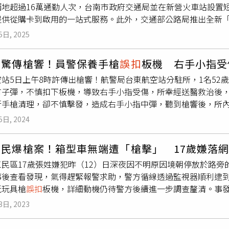
地超過16萬通勤人次，台南市政府交通局並在新營火車站設置短期
真得像真花生，被日本海關依堅果入境管制規定以「疑似堅果」扣
供從購卡到啟用的一站式服務。此外，交通部公路局推出全新「TPA
幸海關最終確認為雕刻品，作品於10月30日順利送達大會，並
1日止，搭乘客運、公車、臺北捷運、新北捷運及臺鐵，每月累積
件作品入選，《似真是假》現於神戶日本藝術中心展出，最終得獎
5日, 2025
PASS 2.0一卡通完成登錄參與，還可獲得交通部公路局再加碼
他緊張，但能逼真到讓海關誤會「也是一種肯定」，他希望透過
最高享40％回饋，還能累積一卡通綠點，通勤減碳之餘還能輕鬆
土地情感。
局驚傳槍響！員警保養手槍
誤扣
板機 右手小指受
南嘉臺鐵無限搭」799元定期票方案不僅串聯大台南所有公車路
空站5日上午8時許傳出槍響！航警局台東航空站分駐所，1名52
至嘉義共23個火車站的無限次搭乘，實質減輕通勤族交通負擔。此
有子彈，不慎扣下板機，導致右手小指受傷，所幸經送醫救治後
保民眾能輕鬆入手，此次799方案採用MeNGo平台發售，並
行手槍清理，卻不慎擊發，造成右手小指中彈，聽到槍響後，所
單四個步驟：購買空卡、註冊會員、購買方案、以及完成過卡，
進行初步包紮。隨後，曹員由救護車送往馬偕台東分院接受治療
一卡通蝦皮商城外，全台四大超商實體通路也全面配合，方便民
5日, 2024
頭回應，表示「還好」。目前曹員傷勢已穩定，僅右手小指輕微
需額外購卡。民眾只需開啟「一卡通iPASS MONEY」APP，
查槍支操作是否存在疏忽，以避免類似事件再次發生。
卡啟用，整個過程一氣呵成，無需特地前往實體據點或機台。這
三民爆槍案！箱型車無端遭「槍擊」 17歲嫌落
時過卡而
誤扣
電子錢包儲值金額的狀況，保障了用戶的每一筆交易權益。
三民區17歲張姓嫌犯昨（12）日深夜因不明原因境朝停放於路
智慧交通服務不再受限於實體設施，而是隨時隨地、一指搞定。
事後查看發現，氣得趕緊報警求助，警方循線透過監視器順利逮到
玩玩具槍
誤扣
板機，詳細動機仍待警方後續進一步調查釐清。事
路附近閒晃，張嫌卻突然因不名原因朝一旁停放的白色箱型車開
3日, 2023
轉身瀟灑離去。事後潘男來到愛車旁，發現車窗竟無端遭人弄碎
也能遭殃而滿是怒火，於是氣的趕緊報警求援，希望警方能盡快