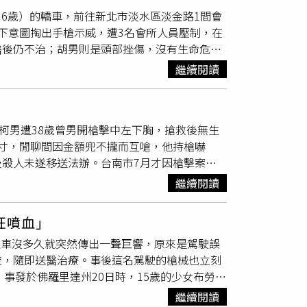
槍枝來源，循線追查出另1在網上賣槍的男
36歲）的轎車，前往新北市淡水區淡金路1間會
下意圖掏出手槍示威，遭3名會所人員壓制，在
醫後仍不治；胡男則是頭部挫傷，沒有生命危
警方調查，費男因為債務糾紛，偕同友人到淡金
繼續閱讀
想從褲頭中掏出手槍示威，但此舉，卻被會所人
費男竟
誤扣
板機，射中自己腹部，費男當場喪
，胡男則頭部挫傷，沒有生命危險，目前警方
柯男遭38歲曾男開槍擊中左下胸，搶救後無生
寸，閒聊間因金額兜不攏而互嗆，他持槍嚇
殺人未遂移送法辦。台南市7月才因槍擊案換
華路一處檳榔攤民宅內驚傳槍擊案，隨即組成專
繼續閱讀
路與東橋六街口，距永康警分局300公尺處，將
事PO上網，消息曝光後，人在分局外的曾母氣
狂噴血」
年朋友，平日就會互相調頭寸，每次2、30萬
上車沒多久就突然傳出一聲巨響，原來是駕駛誤
向柯，身材較魁梧的柯立刻要奪槍，雙方一陣互
流，隨即送醫治療。事後這名駕駛的槍械也立刻
他載往奇美醫院救治，院方檢查發現左側血
，事發於佛羅里達州20日時，15歲的少女布勞恩
駛的Uber，駕駛突然停下來接載另2名乘客，這時車上突
繼續閱讀