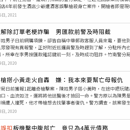
酒店4年前發生酒店少爺遭酒客誤擊槍殺身亡案件，開槍者即是現
，在中西區康樂街經營1家檳榔攤當堂口，店內入夜燈火通明，小
5日, 2021
店內的走道與人口角，他舉槍作勢示威，遭朋友勸說拉扯，
誤扣
，造成陳男死亡。方男原本找來李姓小弟頂罪投案，李男供詞前
服解除訂單老梗詐騙 男匯款前警及時阻截
遭法官依過失致死罪與槍砲罪嫌判處2年2個月有期徒刑定讞，今年
李姓男子日前網購項鍊，卻皆自稱中華郵政客服人員來電，要他到A
日來藏身台中，台南市上月發生安平角頭陳建文遭槍殺案，台南
民眾發現有異報警，正好附近巡邏員警及時趕到了解，分駐所內
口。方男聽聞陳男身亡，4日南下到陳男靈堂捻香致意，警方暗中
場，所幸在李男按匯款確認鍵前一刻，及時成功阻詐。竹南警分局後
派刑警前後埋伏包抄，在後門將他甕中捉鱉逮捕。
局內有1男子邊使用手機邊操作ATM疑似遭詐騙，由於分駐所距離
9日, 2020
所後圍牆翻牆抄近路飛奔至郵局，此外也有員警騎機車趕到現場
報案及時阻詐，並透過李男手機直接戳破詐騙集團的伎倆。（圖
雙槍搭小黃走火自轟 嫌：我本來要幫亡母報仇
網購項鍊，疑似購物資料遭盜，自稱中華郵政的客服人員來電，表
警局日前獲報1起離奇槍擊案，陳姓男子搭小黃時，在途中把玩隨
於ATM前操作，詐騙人員先誆騙李男查詢帳戶餘額，假稱確認存
胸口、血流如注，運將將他送醫後才撿回一命。警方原以為陳男
，再以話術指引李男操作轉帳功能。幸好過程中，1名張姓熱心男
車禍遭人撞死，他才帶槍想去找肇事者復仇。警方調查，該案發生
到分駐所報案。警方向李男解釋此為常見的「假客服、真詐騙」
要求司機開往幾個地點，但抵達後卻總不下車，再改口要去其他
人，感謝他的義舉。竹南警分局呼籲，民眾接到類似之電話，應
8日, 2020
突然聽到後座傳出巨響，轉頭即發現陳男倒在血泊中，手上還握
可撥打165反詐騙專線或110警察報案電話來進行查證，切勿
待陳男術後清醒偵訊時，他才供稱是母親日前遭另1計程車撞後身
男
誤扣
板機擊中腹部亡 竟只為4萬元債務