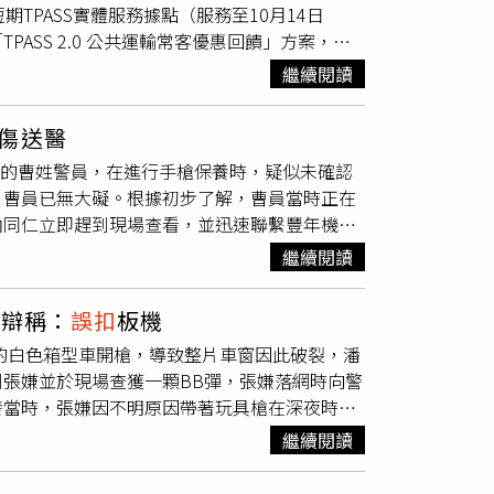
TPASS實體服務據點（服務至10月14日
留查驗，滯留2天，讓他一度擔心趕不上比賽
SS 2.0 公共運輸常客優惠回饋」方案，至
在11月18日傳來入選決賽的好消息，此次全球共
搭乘31次以上，即可享最高30％的乘車金回饋。
名單將由民眾投票決定。曾慶棟笑說，作品被扣
繼續閱讀
10％回饋，且完成卡片記名登錄並累積搭乘次
花生這農村題材，讓國際看見台灣藝術家的細膩
賺取更多優惠。一卡通表示，「TPASS大台南
傷送醫
線，更將服務範圍延伸至嘉義縣市的台鐵各站，實
歲的曹姓警員，在進行手槍保養時，疑似未確認
方案自9月10日開放預購以來，市場反應熱
，曹員已無大礙。根據初步了解，曹員當時正在
提供多元便利的購卡及啟用管道。首次購買的民眾
內同仁立即趕到現場查看，並迅速聯繫豐年機場
即可輕鬆享受月票優惠。除了指定線上通路如博
，幸運的是，全程保持清醒，對同事關切的問候
眾預購卡片。若已持有市民卡二代卡，則可直接
繼續閱讀
受傷，整起意外並無進一步嚴重後果，警方將進
透過手機的NFC功能感應實體卡片，即可隨時隨地
項服務不僅為通勤族節省寶貴時間，也有效避免
網辯稱：
誤扣
板機
「一卡通iPASS MONEY」APP的便利
旁的白色箱型車開槍，導致整片車窗因此破裂，潘
張嫌並於現場查獲一顆BB彈，張嫌落網時向警
發當時，張嫌因不明原因帶著玩具槍在深夜時於
槍，導致整片車窗因此碎裂，張嫌當下竟直接裝
繼續閱讀
，潘男向來愛車如命，看到車子好端端的停在停
讓真相水落石出。警方知悉後火速擴大調閱周邊