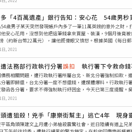
4日, 2022
一大跳，辦公室其他同仁也被突來的槍聲嚇到。霧峰分局表示，
SOP規定清槍，將依「警察機關武器彈藥管理要點」予以記過處
多「4百萬遺產」銀行告知：安心花 54歲男秒
有關監督不周人員負連帶責任，依其情節輕重連坐處分。
名54歲男子某天突然發現帳戶內多了一筆11萬英鎊的意外之財
讓他安心花用，沒想到他把這筆錢拿來買屋、裝潢，9個月後竟被
英鎊（約新台幣22萬元），讓他既傻眼又憤怒。根據英國《每日郵
ussellAlexander）去年12月突然發現自己的帳戶多了一筆
1日, 2021
訴他那是一筆繼承的遺產，可以安心使用，後來他用自己的存款
潢，之後將這間房在網站上出租。沒想到9個月後，羅素突然被銀
金遭法務部行政執行分署
誤扣
執行署下令救命錢
讓他相當傻眼，當初銀行明明兩次告知這筆錢可以花，「如果沒
因債務相關問題，遭行政執行署所屬台北、新北分署強制扣款，連
都談好裝潢，卻被告知錢要回收，「銀行這樣簡直就是偷走了我
北分署即歸還，台北分署一度不想還錢，遭媒體爆料。行政執行署
在一個廢棄房子的房間裡。銀行最後賠償羅素500英鎊（約新台幣
度發函各分署，要求不得強制執行紓困金，今天已第三度提醒。吳
他希望後，卻又讓他希望破滅，這筆賠償金對他來說根本是種侮辱
債務人依法領取之社會福利津貼、社會救助或補助，不得為強制執
台幣22萬元），雖然銀行承諾會將金額退還給他，但如今裝潢的
1日, 2021
求各分署不得強制執行這些款項，今年6月二度發出同樣公函，今
那些錢！」
外，「嚴重特殊傳染性肺炎防治及紓困振興特別條例」第9之1條
角頭遭狙殺！兇手「康樂街幫主」逃亡4年 現身
勵及補償，不得作為抵銷、扣押、供擔保或強制執行標的。」如
安平區角頭陳建文上月遭小弟槍殺震驚社會，近日陸續有道上兄
4日下午前往捻香，遭執行掃黑的警方鎖定，在趁他回康樂街檳榔