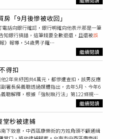
繼續閱讀
經啟動內部調查發現，林姓女偵查佐疑似精神恍
分，從重議處，並責由所屬單位加強管教，各級
買房「9月後慘被收回」
，打電話向銀行確認，銀行明確向他表示那是一筆
告知銀行搞錯，這筆錢要全數退還，且還被
誤
報》報導，54歲男子羅
11萬英鎊的意外之財，當下他打電話給銀行詢問，結果
繼續閱讀
買了一間新房，並打算將這筆意外之財用來翻
行告知那筆錢要回收，因為是另一名匯款人匯
不得扣
有那筆錢，他也不會決定要買房」，如今房子買
他2年來紓困共4萬元，都慘遭查扣，該男反應
未來的計劃，讓我像偷渡者一樣生活。」如今他
副署長吳義聰透過媒體指出，去年5月、今年6
1萬8千元），但這卻讓羅素更加氣憤，認為銀
義聰解釋，根據「強制執行法」第122條規
，且他在歸還金額時，還被多扣了6千英鎊
行」；另自去年新冠肺炎襲台以來，去年5月
錢讓他相當頭疼，「我可能要工作好幾年，才能
繼續閱讀
天會第三度發函提醒。除「強制執行法」第122
第2項也規定：「自政府領取之補貼、補助、津
靈堂秒被逮捕
民眾發現類似款項被查扣，可盡速向相關機關反
弟南下致意，中西區康樂街的方姓角頭不顧通緝
攤堂口，將他逮捕歸案。台南市中西區康樂街