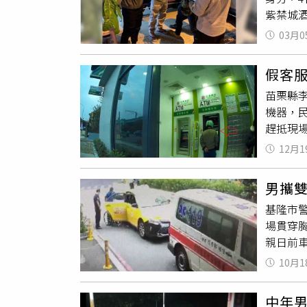
紫禁城
業發跡
03月0
費，在
店少爺
假客
訴，仍
苗栗縣
逃亡數
機器，
幫派堂
趕抵現
口時，
後龍郵
12月1
直接從
方接獲
男攜
子日前
基隆市
從指示
場貫穿
餘額後
親日前
打電話
後，先
姓報案
10月1
中司機
任何疑慮
了解，
中年