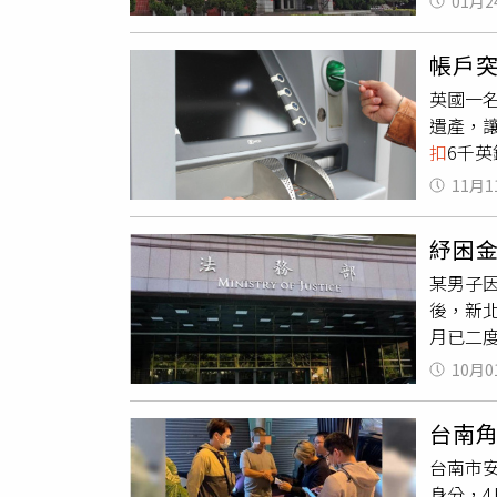
01月2
己嚇了
惚未依
帳戶突
主管及
英國一
遺產，
扣
6千
素 （R
11月1
對方告
修、裝
紓困
錯的，
某男子
了，也
後，新
只能住
月已二
行給了
定：「
（約新
10月0
發函要
再賺回
條規定
台南
貼、獎
台南市
應。
身分，