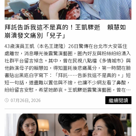
在社群分享Lola可愛的模樣，但又擔心過度曝光。（圖／翻
攝自法比歐IG）法比歐經常在社群平台曬出女兒的萌照，他
先前受訪時坦言，自己其實很喜歡分享幸福的生活，但又擔
心女兒過度曝光，內心相當為難。總是將家庭擺在第一位的
拜託告訴我這不是真的！王凱驟逝 賴慧如
他，平時傍晚六點後就不再安排工作，會在家下廚、陪女兒
崩潰發文痛別「兒子」
玩樂，自認在工作與生活之間拿捏得十分平衡。法比歐與老
婆婚後感情依舊甜蜜，但不考慮生二胎。（圖／翻攝自法比
43歲演員王凱（本名王建隆）26日驚傳在台北市大安區住
歐IG）婚後夫妻倆偶爾也想重溫兩人時光，但下一秒卻又忍
處離世，消息曝光後震驚演藝圈，圈內好友與粉絲紛紛湧入
不住開始計畫要帶女兒去哪裡玩，生活早已離不開女兒。至
社群平台留言悼念。其中，曾在民視八點檔《多情城市》與
於是否有計畫生第二胎？法比歐則斬釘截鐵地表示不會：
他飾演母子的賴慧如，得知噩耗後悲痛萬分，第一時間在臉
「一個就消耗滿多的時間，我很想念女兒幼嬰時期，但有了
書貼出黑底白字寫下：「拜託……告訴我這不是真的。」短
小孩之後不可能跟以前過一樣的生活，有第二個時間會更限
短一句話，道盡難以置信與不捨，也讓不少網友看了鼻酸，
制。」
紛紛留言安慰，希望她節哀。王凱驟逝震驚演藝圈，曾在
《多情城市》飾演母子的賴慧如發文哀悼，短短一句話令人
繼續閱讀
07月26日, 2026
鼻酸。（圖／翻攝自臉書，賴慧如 Huiru Lai）賴慧如與王
凱於2020年合作《多情城市》，當時年紀比王凱小14歲的
她，卻在劇中飾演王凱的母親。賴慧如曾坦言，剛接到角色
時一度很難適應，覺得自己年紀比對方小，卻要演母子關係
相當有壓力。不過隨著拍攝時間拉長，兩人培養出十足默