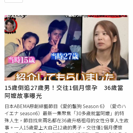
15歲倒追27歲男！交往1個月懷孕 36歲當
阿嬤故事曝光
日本ABEMA原創綜藝節目《愛的鬣狗 Season 6》（愛のハ
イエナ season6）最新一集聚焦「30多歲就當阿嬤」的特
殊人生，節目找來兩名都在36歲升格祖母的女性分享人生故
事。一人15歲愛上大自己12歲的男子，交往僅1個月便懷