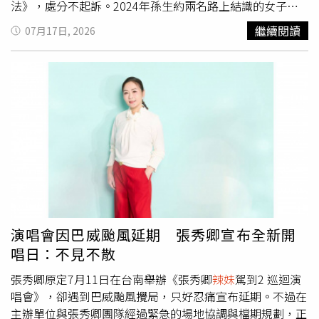
婚外情更可能是在原有關係中缺乏情感共鳴，進而向外尋求
法》，處分不起訴。2024年孫生約兩名路上結識的女子前
慰藉，而不是單純迷戀年輕或漂亮。另一派網友則認為，把
往台北市松山區一品花雕雞餐廳吃飯，跟其中一人到店外抽
繼續閱讀
07月17日, 2026
焦點放在41歲其實沒有太大意義，「37歲和41歲也才差4
菸閒聊不久，話鋒一轉開始品評兩女的身材並帶到鹹濕話
歲，有什麼好大驚小怪？」「年輕就是最大的優勢嗎？」
題，接著在3秒內快速拍打女方臀部10下，明明看到對方驚
「如果年輕女生除了年紀小之外沒有其他優點，時間久了還
慌閃躲，又在4秒內連拍4下臀部，被害人非常不舒服因而提
是會膩。」也有人反問，「正宮除了比較年輕之外，還有什
告，北院於2025年2月4日判孫生5個月有期徒刑。孫生在
麼值得拿來比較？」認為成熟女性累積的人生閱歷、溝通能
2025年4月執行完畢，9月17日接到上課通知，但台北市家
力、情緒穩定度，以及待人處事方式，都可能是吸引異性的
防中心認定他9月26日到11月28日之間4度缺課，裁罰1萬元
原因，未必是年輕女性能夠取代。不少網友最後也強調，第
並要求補課，他卻又被抓到三次曠課，因此移送北檢偵辦。
三者的年齡、外貌或條件，其實都不是事件真正的重點。無
孫生到案喊冤，因為感冒缺課時有請假，但老師不接受隔天
論外遇對象是年輕或年長，都無法合理化婚內出軌的行為。
的診斷證明。北檢調查，孫生第一輪4次缺課紀錄中，有一
真正值得討論的，是婚姻中是否缺乏溝通、理解與情感交
次其實已完成簽到上課，其他3次有寄email給老師，分別附
流，以及當事人是否選擇以正確方式面對感情問題，而不是
上藥局收據、藥袋與「隔日診斷證明書」的照片；第二輪3
透過背叛伴侶來解決；至於婚外情會發生的原因，往往牽涉
次缺課紀錄中，也有1次是傳送當日診斷證明給老師，4次掛
演唱會因巴威颱風延期 張秀卿宣布全新開
情感需求、相處模式、自我控制能力及婚姻互動等多重因
病號的相關症狀包括急性上呼吸道感染、急性咽炎、咳嗽、
唱日：不見不散
素，並非僅憑年齡或外貌就能解釋。
流鼻水。檢察官認為，雖然家防中心不接受孫生以缺課隔天
的診斷證明書請假，但很可能上課日當天他就身體不舒服才
張秀卿原定7月11日在台南舉辦《張秀卿
辣妹
駕到2 巡迴演
會缺席，無法判定他惡意曠課，因此不起訴。
唱會》，卻遇到巴威颱風攪局，只好忍痛宣布延期。不過在
主辦單位與張秀卿團隊經過緊急的場地協調與檔期規劃，正