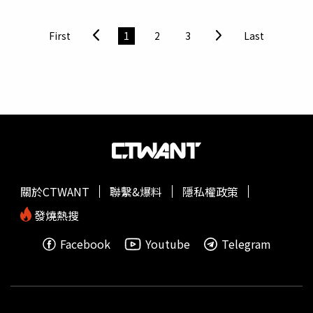
力克服後，現在體力大增，不僅肺活量變好，更自信表示
「運動量大，美食照吃不誤」。張秀卿宣布邀來「婆媽男
First
1
2
3
Last
神」李子森擔任演唱會嘉賓。（圖／李子森提供）此外，嘉
賓陣容也是驚喜重點，繼羅時豐後，張秀卿宣布演唱會將邀
來「婆媽男神」李子森同台。兩人出身背景相仿，皆是歷經
挫折後站上舞台的「苦命小孩」，張秀卿對他極具共鳴，開
心表示兩人終於如願合體，演出定會爆出燦爛煙火。李子森
則表示，看過首場演出的歡樂氣氛後深感震撼，雖然擔任嘉
賓有些緊張，但興奮之情溢於言表，請歌迷拭目以待這場充
滿溫度的視聽盛宴。近日適逢母親節，張秀卿特別分享在夢
中與母親重回兒時家鄉海邊，母親溫柔撫摸她的額頭，彷彿
關於CTWANT
聯繫&爆料
隱私權政策
在為她打氣。這場夢境讓她淚水潰堤，卻也獲得了滿滿的力
量，加上此次演唱會曲目換新達八成，並將補足去年遺珠，
發燒熱搜
張秀卿信心十足地放話，造型與演出絕對會讓大家驚艷。
Facebook
Youtube
Telegram