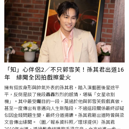
Melissa經典果凍鞋中。（圖／品牌提供）把原本休閒感很
重的人字拖，直接加入小貓跟設計，瞬間從海邊拖鞋變成時
裝精會搶穿的夏日神鞋。另一款夾腳拖鞋則加入荷葉邊鞋帶
設計，搭配GANNI標誌性的豹紋與水果印花，整雙鞋像把北
歐女孩的幽默感直接穿上腳。而且別以為它只是好看，
Melissa招牌Melflex™果凍材質不只柔軟好穿，還帶有可回
收概念，兼顧時髦與實穿。（圖／品牌提供）Melissa X
Sanrio：Hello Kitty直接萌翻整個鞋櫃今年另一波讓少女心
全面失控的，絕對是Melissa與Sanrio三麗鷗聯名系列。
Hello Kitty、美樂蒂、庫洛米、大耳狗一次集結，根本像童
「知」心伴侶2／不只郭雪芙！孫其君出道16
年回憶大型暴動現場。不只是可愛，而是把現在最流行的
年 緋聞全因拍戲擦愛火
Y2K甜酷風一起融進設計裡。（圖／品牌提供）「羅馬T字
涼鞋」就在復古輪廓上加入角色立體飾釦，既有學院感，又
擁有挺拔身形與帥氣外表的孫其君，踏入演藝圈後星途平
帶點俏皮少女味；而「飾釦厚底涼鞋」則透過鋸齒厚底與雙
平，反倒是談了幾段轟轟烈烈的感情，堪稱「女星收割
帶設計，把比例偷偷拉長，小個子女孩根本會直接愛上。不
機」。其中最受矚目的一段，莫過於他與郭雪芙假戲真做，
管搭襪子、短裙還是寬褲都完全沒違和，甜妹、酷妹甚至
甚至一度傳出有意邁向人生新階段，不過這段關係最終卻疑
Y2K
辣妹
都能駕馭，難怪社群已經開始狂洗版。（圖／品牌
似因金錢問題生變，最終分道揚鑣。孫其君剛出道時曾與梁
提供）MelissaX SUSAN FANG：仙氣花朵果凍鞋美到像童話
文音傳出緋聞。（圖／報系資料照／環球提供）孫其君
如果屬於「浪漫派女孩」，那Melissa與SUSAN FANG聯名
2010年出道，透過教會結識歌手梁文音，女方也進一步引