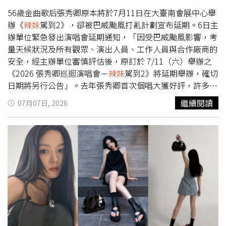
這段時間把原有的歌舞編排琢磨得更加完美，服飾造型上也
會與設計師討論，看能不能再增添更多驚艷的元素。張秀卿
56歲金曲歌后張秀卿原本將於7月11日在大臺南會展中心舉
打趣說既然開唱日期挑在10月10日雙十國慶，那就乾脆把
辦《
辣妹
駕到2》，卻被巴威颱風打亂計劃宣布延期。6日主
這場演唱會當成一場盛大的慶典，大家期待的特別嘉賓羅時
辦單位緊急發出演唱會延期通知，「因受巴威颱風影響，考
豐、李子森，張芸京也將如期合體，絕對要跟全台粉絲一起
量天候狀況及所有觀眾、演出人員、工作人員與合作廠商的
嗨翻大台南。張秀卿保證會繼續管理身材。（圖／豪記唱片
安全，經主辦單位審慎評估後，原訂於 7/11（六）舉辦之
提供）
《2026 張秀卿巡迴演唱會－
辣妹
駕到2》將延期舉辦，確切
日期將另行公告」。去年張秀卿首次個唱大獲好評，許多鄉
親遺憾未搶到票，讓她決定今年加碼升級，除了演唱會曲目
繼續閱讀
07月07日, 2026
換新達八成，補足去年遺珠之外，還邀來羅時豐與「婆媽男
神」李子森助陣。對於個唱延期，張秀卿無奈表示，「期待
了很久的心情，這真的很難抉擇，但心繫著每一位粉絲的安
全，希望每位粉絲的光臨都是安全無憂的，因此最後決定還
是延期再辦，我與大家的約定一定很快就會相聚的，敬祝大
家平安。」至於退票辦法，主辦單位表示會再公布。