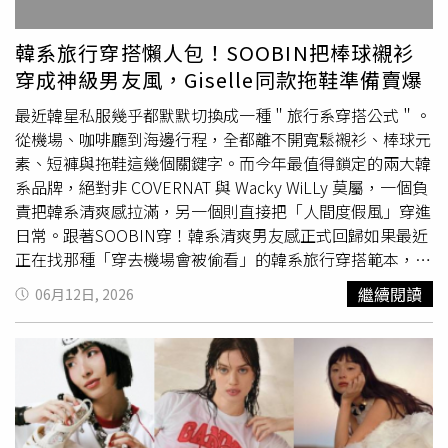
心、俐落剪裁可以讓肩頸線條看起來更漂亮，同時又保留一
點率性感，搭配高腰短褲後，整體比例直接被拉長到像開了
韓系旅行穿搭懶人包！SOOBIN把棒球襯衫
腿長濾鏡。不會過度性感，反而有種健康又清新的氛圍，尤
穿成神級男友風，Giselle同款拖鞋準備賣爆
其夏天去海邊、音樂祭或旅行時，真的超好看。（圖／林智
妍ig）林智妍夏日穿搭：黑色波點短版馬甲＋高腰傘裙，復
最近韓星私服幾乎都默默切換成一種＂旅行系穿搭公式＂。
古甜辣風重新回歸誰說波點一定很復古？林智妍這套黑色波
從機場、咖啡廳到海邊行程，全都離不開寬鬆襯衫、棒球元
點短版馬甲上衣搭配高腰傘裙，直接把法式甜辣感拉滿，尤
素、短褲與拖鞋這幾個關鍵字。而今年最值得鎖定的兩大韓
其黑底白點的設計更有高級感。短版剪裁讓整體不會太過保
系品牌，絕對非 COVERNAT 與 Wacky WiLLy 莫屬，一個負
守，而高腰傘裙則能修飾臀腿比例，走動時裙擺自然散開，
責把韓系清爽感拉滿，另一個則直接把「人間度假風」穿進
超有韓劇女主角氛圍。這種套裝最適合懶得想搭配的人，因
日常。跟著SOOBIN穿！韓系清爽男友感正式回歸如果最近
為只要一套就能直接出門，隨便配雙涼鞋或瑪莉珍鞋都很好
正在找那種「穿去機場會被偷看」的韓系旅行穿搭範本，那
看。（圖／林智妍ig）林智妍夏日穿搭：藍色印花短版上衣
真的可以直接抄TXT成員SOOBIN的穿搭。這季 COVERNAT
繼續閱讀
06月12日, 2026
＋同款印花高腰傘裙，高級度假感林智妍很懂得用印花和材
的棒球襯衫系列，完全把韓國男生最強的「乾淨感穿搭」發
質製造夏日感，像藍色印花短版上衣搭配同款高腰傘裙，看
揮到極致。（圖／品牌提供）寬鬆版型加上透氣材質，看起
起來就像把南法海岸的陽光直接穿上身。藍白配色本來就自
來像隨性套上，但實際上超修飾身形。尤其藍色短袖襯衫搭
帶降溫效果，再加上成套設計，很容易穿出高級度假感。
配淺色內搭與大地色短褲，直接把韓系暖男氛圍值開到最
（圖／林智妍ig）林智妍夏日穿搭：淺色丹寧襯衫綁帶洋裝
大。這種冷暖色混搭的方式，也是近期韓國街拍最常出現的
＋草編帽，度假氛圍拉滿林智妍這套淺色丹寧襯衫綁帶洋裝
技巧之一，不會太用力，卻莫名高級。（圖／品牌提供）而