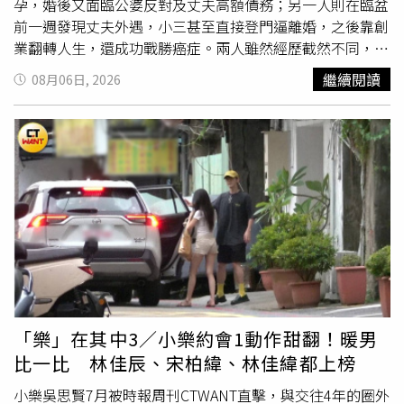
孕，婚後又面臨公婆反對及丈夫高額債務；另一人則在臨盆
前一週發現丈夫外遇，小三甚至直接登門逼離婚，之後靠創
業翻轉人生，還成功戰勝癌症。兩人雖然經歷截然不同，卻
都在跌跌撞撞中走出屬於自己的幸福人生，也成為節目最受
繼續閱讀
08月06日, 2026
矚目的焦點。NARU分享自己15歲時愛上大12歲丈夫，交往
僅1個月便懷孕，36歲升格當阿嬤。（圖／翻攝自X，
@ABEMA）節目中，育有3名子女的藝人小森純前往廣島縣
採訪36歲的NARU。她回憶，自己15歲時對當時27歲的丈夫
一見鍾情，並主動展開猛烈追求，兩人正式交往僅短短1個
月，她便懷上第一胎。這段往事讓小森純忍不住驚呼：「這
真的太危險了吧！」主持群也對兩人感情發展速度感到不可
思議。然而，這段婚姻從一開始就充滿考驗。NARU表示，
不僅丈夫父母反對兩人交往與結婚，婚後她更得知丈夫背負
高達600萬日圓債務（約新台幣128萬元），夫妻一度為生
活苦撐。所幸兩人一路攜手走過難關，如今共育有4名子
女，20歲的長女日前也迎來第一個孩子，讓她在36歲正式
「樂」在其中3／小樂約會1動作甜翻！暖男
升格阿嬤。一家人如今相處融洽、笑聲不斷，幸福模樣也獲
比一比 林佳辰、宋柏緯、林佳緯都上榜
得棚內來賓一致稱讚。NARU分享自己15歲時愛上大12歲丈
夫，交往僅1個月便懷孕，36歲升格當阿嬤。（圖／翻攝自
小樂吳思賢7月被時報周刊CTWANT直擊，與交往4年的圈外