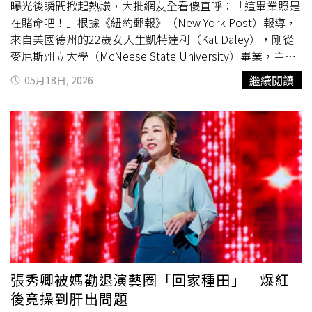
拍到與林珈安一同出入住處，女方甚至曾帶著媽媽與弟弟與
曝光後瞬間掀起熱議，大批網友全看傻直呼：「這畢業照是
他一起看電影，散場後兩人再單獨離開，被目擊手牽手散步
在賭命吧！」根據《紐約郵報》（New York Post）報導，
聊天，隨後一同返回男方住處，直到清晨時分女方都未再現
來自美國德州的22歲女大生凱特達利（Kat Daley），剛從
身。本刊曾在2019年直擊郭雪芙甜蜜挽著孫其君去買生活
麥尼斯州立大學（McNeese State University）畢業，主修
用品。（圖／本刊攝影組）孫其君與郭雪芙2019年因合作
自然科學相關領域。不過她沒有選擇一般制式畢業照，而是
繼續閱讀
05月18日, 2026
《我們不能是朋友》傳出假戲真做，不過戀情曝光初期，孫
直接找來一隻名為「Big Al」的大型短吻鱷入鏡，拍下一系
其君卻被爆出在大陸早有一名交往中的正牌女友，也讓郭雪
列超衝擊畫面。從曝光照片可見，凱特身穿深藍色禮服與學
芙無端被貼上「小三」標籤，形象一度受到波及。之後孫其
士袍，站在水邊靠近巨鱷，有的畫面是她將學士帽放在鱷魚
君與大陸女友分手，與郭雪芙繼續交往，兩人不僅多次被拍
鼻子上，還有她彎腰貼近鱷魚、幾乎嘴對嘴親吻的驚險瞬
到私下約會，還曾攜手投資拉麵店，只是後來孫其君投資失
間，而鱷魚巨大嘴部就在她面前，視覺效果相當震撼。不過
利，又被爆出賣掉中古車籌錢買求婚鑽戒，未料隨著求婚消
凱特本人卻相當淡定，坦言自己從小就接觸野生動物，7歲
息曝光後，郭雪芙也火速發出聲明切割，強調自己早已恢復
便開始參與野生動物復育工作，目前也在德州知名鱷魚園區
單身，正式為這段感情畫下句點。約3年前，淡出螢光幕的
「鱷魚國度」（Gator Country）工作，平時就經常與短吻
孫其君，被目擊與一名長髮
辣妹
外出購物。（圖／讀者提
鱷互動，因此完全不覺得害怕。她表示，拍攝這組照片除了
供）與郭雪芙分手後，孫其君2023年再度被本刊直擊身邊
是想留下獨特畢業紀念，也希望外界不要再對短吻鱷抱持過
出現新歡，當時他與一名身材姣好的長髮女子現身日式賣
度恐懼，「很多人認為牠們很兇猛，但其實只要不主動挑
場，不僅一路陪逛，還主動替女方提包，展現十足紳士風
釁，牠們通常不會攻擊人類。」負責拍攝的攝影師蘿拉奧格
張秀卿被媽勸退演藝圈「回家種田」 爆紅
度；近日他受訪時透過感情狀況，坦承已與一名「圈外女
斯比（Laura Oglesbee）則透露，凱特對鱷魚非常熟悉，
後竟操到肝出問題
友」穩定交往2、3年，不過女方其實並非完全素人，而是IG
整個拍攝過程都十分冷靜，而參與拍攝的鱷魚也經過長期照