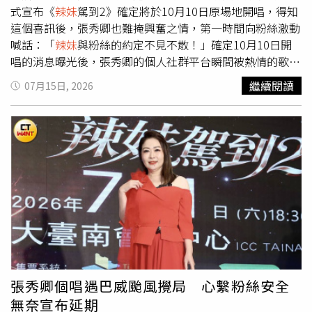
式宣布《
辣妹
駕到2》確定將於10月10日原場地開唱，得知
這個喜訊後，張秀卿也難掩興奮之情，第一時間向粉絲激動
喊話：「
辣妹
與粉絲的約定不見不散！」確定10月10日開
唱的消息曝光後，張秀卿的個人社群平台瞬間被熱情的歌迷
灌爆，眾多粉絲紛紛留言打氣，看到無數溫暖的留言，張秀
繼續閱讀
07月15日, 2026
卿坦言自己感動得眼眶泛紅，感性表示氣候因素導致籌備已
久的演出被迫喊卡，內心確實相當煎熬與失落，但看到粉絲
們用實際行動力挺，讓她深刻感受到粉絲們滿滿的愛與不離
棄，並向大家保證，所有的等待絕對都是值得的，10月份的
演出內容只會更升級、更精彩，絕對不辜負大家的苦心等
待。為了這場《
辣妹
駕到2》巡迴演唱會，張秀卿早在數個
月前就開啟了地獄式的魔鬼身材管理計畫，不僅嚴格控管飲
食，更搭配高強度的運動，成功變身神力女超人，重返當年
巔峰狀態。如今演出的時間整整往後延了三個月，張秀卿大
笑說：「我絕對會繼續保持運動，嚴格監控自己的體態，絕
不讓身材破功！雖然演唱會因為颱風攪局延期，但我身上的
戰鬥力可沒有過期，神力女超人10月會繼續發威！」張秀卿
張秀卿個唱遇巴威颱風攪局 心繫粉絲安全
更強調這多出來的三個月，反而有更充足的充電期，會利用
無奈宣布延期