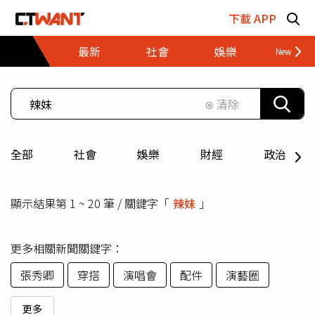
跳至主要內容區塊
下載 APP
最新
社會
娛樂
財經
⊗ 清除
全部
社會
娛樂
財經
政治
顯示結果第 1 ~ 20 筆 / 關鍵字「
辣妹
」
更多相關新聞關鍵字：
張秀卿
穿搭
演唱會
配件
演藝圈
更多