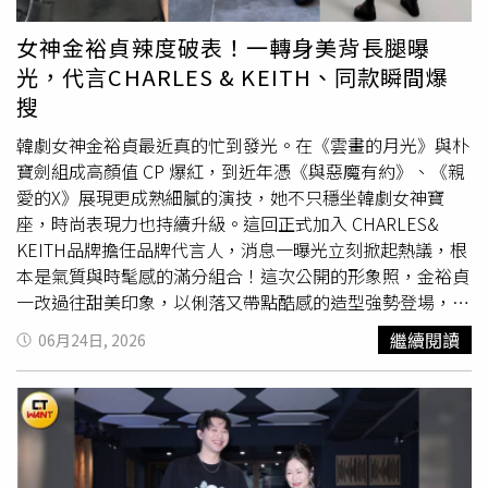
女神金裕貞辣度破表！一轉身美背長腿曝
光，代言CHARLES & KEITH、同款瞬間爆
搜
韓劇女神金裕貞最近真的忙到發光。在《雲畫的月光》與朴
寶劍組成高顏值 CP 爆紅，到近年憑《與惡魔有約》、《親
愛的X》展現更成熟細膩的演技，她不只穩坐韓劇女神寶
座，時尚表現力也持續升級。這回正式加入 CHARLES&
KEITH品牌擔任品牌代言人，消息一曝光立刻掀起熱議，根
本是氣質與時髦感的滿分組合！這次公開的形象照，金裕貞
一改過往甜美印象，以俐落又帶點酷感的造型強勢登場，直
接讓人看到她更有態度的一面。尤其那套全黑造型堪稱視覺
繼續閱讀
06月24日, 2026
暴擊—纖細肩頸線條、白皙美背加上逆天長腿全數解鎖，明
明穿得極簡，卻硬是穿出高級感與氣場。（圖／品牌提供）
造型亮點之一，是她手提的 Delfina 手提包。圓弧包身線條
俐落又帶點柔和感，輪廓乾淨卻不單調；銀色鍊條與金色金
屬釦飾的細節碰撞，則替整體增添層次與精緻感。腳上的
Laine 夾腳厚底短靴同樣話題十足，夾腳設計本身就自帶前