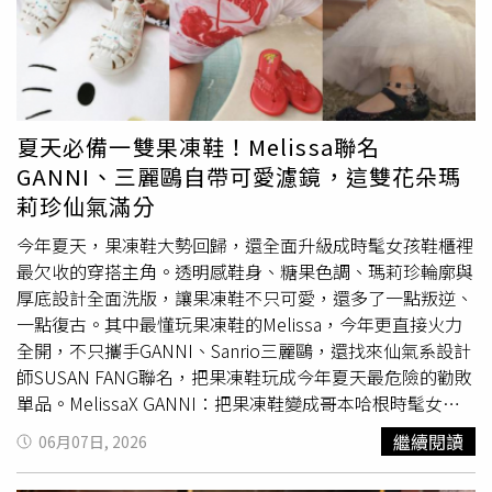
搭配草編帽，則完全是韓妞最愛的旅行公式。丹寧材質帶點
且這件棒球襯衫根本不分男女都能穿。女生如果想走「可甜
率性，但綁帶設計又能修飾腰身，加上草編帽後，立刻有種
可鹽」路線，可以內搭短版小可愛微露腰線，再配丹寧短裙
度假鬆弛感。（圖／林智妍ig）
或百慕達短褲，瞬間從休閒風切換成韓系
辣妹
模式。另一種
最偷懶卻超有型的搭法，就是直接當罩衫敞開穿，真的是誰
穿誰好看。（圖／品牌提供）WackyWiLLy攜手 Giselle，旅
行感單品打造「人間度假風」Wacky WiLLy則是把今年最紅
夏天必備一雙果凍鞋！Melissa聯名
的「旅行感穿搭」玩得超徹底。最受矚目的當然還是aespa
GANNI、三麗鷗自帶可愛濾鏡，這雙花朵瑪
成員Giselle同款拖鞋。軟Q鞋底搭配慵懶輪廓，完全就是
莉珍仙氣滿分
「韓國便利商店買冰美式也能很時髦」的代表單品。（圖／
品牌提供）（圖／品牌提供）除此之外，Kiky與 Lily 同款拖
今年夏天，果凍鞋大勢回歸，還全面升級成時髦女孩鞋櫃裡
鞋也同步成為近期韓國社群熱門關鍵字，不少人甚至直接拿
最欠收的穿搭主角。透明感鞋身、糖果色調、瑪莉珍輪廓與
來搭配襪子穿，把韓系街頭感推到滿分。（圖／品牌提供）
厚底設計全面洗版，讓果凍鞋不只可愛，還多了一點叛逆、
還有還有，這次話題度最高的「Kiky旅行系列」，真的很容
一點復古。其中最懂玩果凍鞋的Melissa，今年更直接火力
易讓人失心瘋。直接把韓國城市印象拆解成塗鴉圖騰與趣味
全開，不只攜手GANNI、Sanrio三麗鷗，還找來仙氣系設計
設計，整體像把江陵、釜山、濟州島等等的Chill氛圍直接印
師SUSAN FANG聯名，把果凍鞋玩成今年夏天最危險的勸敗
在衣服上，每款都想包色。（圖／品牌提供）
單品。MelissaX GANNI：把果凍鞋變成哥本哈根時髦女孩
標配Melissa這次找來丹麥人氣品牌GANNI聯名，完全就是
繼續閱讀
06月07日, 2026
「甜酷女孩宇宙」正式誕生。整個系列靈感來自哥本哈根夏
日自由奔放的氛圍，把GANNI最擅長的叛逆少女感，注入