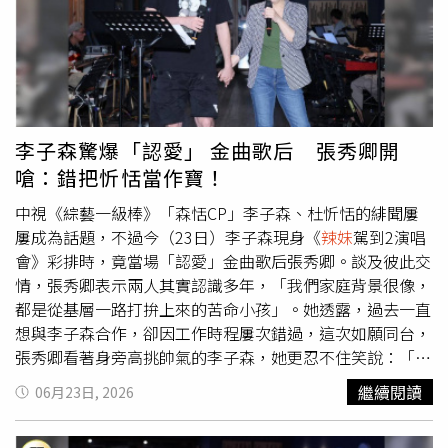
衛時髦感，再搭配厚底輪廓後，不只視覺上悄悄拉長腿部比
例，還讓整體造型更有份量感。（圖／品牌提供）而社群曝
光的拍攝花絮更是另一波暴擊。金裕貞換上牛仔平口迷你洋
裝，大方秀出漂亮肩背線條與修長腿部比例，搭配同款
Laine 厚底短靴，甜酷感瞬間拉滿。丹寧材質的率性與短靴
的個性感相互碰撞，完美詮釋現在最流行的Y2K
辣妹
氛圍。
李子森驚爆「認愛」 金曲歌后 張秀卿開
（圖／金裕貞ig）（圖／金裕貞ig）從螢幕上的實力派演
嗆：錯把忻恬當作寶！
員，到鏡頭前的時尚焦點，金裕貞的魅力從來不只停留在甜
美，可甜可酷、可優雅也能率性，正是她最難被取代的時尚
中視《綜藝一級棒》「森恬CP」李子森、杜忻恬的緋聞屢
辨識度。
屢成為話題，不過今（23日）李子森現身《
辣妹
駕到2演唱
會》彩排時，竟當場「認愛」金曲歌后張秀卿。談及彼此交
情，張秀卿表示兩人其實認識多年，「我們家庭背景很像，
都是從基層一路打拚上來的苦命小孩」。她透露，過去一直
想與李子森合作，卻因工作時程屢次錯過，這次如願同台，
張秀卿看著身旁高挑帥氣的李子森，她更忍不住笑說：「大
家也知道我的個性，我們兩個人在台上一定會爆出非常燦爛
繼續閱讀
06月23日, 2026
的煙火。」活動現場被問到杜忻恬是否會現身支持時，李子
森先表示：「上次我們都有去。」沒想到張秀卿立刻接話笑