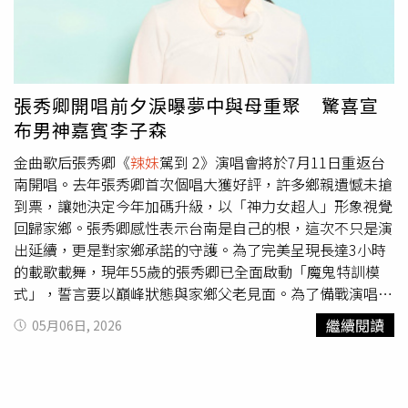
突然上演綜藝式「跌倒橋段」，王彩樺當場重摔在地，張秀
卿見狀立刻大喊：「糟糕！妳的鼻子又腫起來、歪掉了！」
王彩樺則崩潰接哏：「天啊！我的鼻子35萬！」超浮誇反應
再度笑翻全場。張秀卿（左起）、王彩樺在台上互虧、爆
料，讓觀眾笑聲不斷。（圖／高雄流行音樂中心提供）
張秀卿開唱前夕淚曝夢中與母重聚 驚喜宣
布男神嘉賓李子森
金曲歌后張秀卿《
辣妹
駕到 2》演唱會將於7月11日重返台
南開唱。去年張秀卿首次個唱大獲好評，許多鄉親遺憾未搶
到票，讓她決定今年加碼升級，以「神力女超人」形象視覺
回歸家鄉。張秀卿感性表示台南是自己的根，這次不只是演
出延續，更是對家鄉承諾的守護。為了完美呈現長達3小時
的載歌載舞，現年55歲的張秀卿已全面啟動「魔鬼特訓模
式」，誓言要以巔峰狀態與家鄉父老見面。為了備戰演唱
會，張秀卿在老公的精心規劃下展開全方位高壓訓練，菜單
繼續閱讀
05月06日, 2026
包含一周三次、每次超過20公里的單車長征，更融入重訓、
拳擊、騎馬與乒乓球等多元運動，藉此強化心肺功能並維持
曼妙線條。她笑說老公是最大的推手，還買了同款單車計畫
陪她環島。雖然剛開始一度因「鐵腿」想放棄，但靠著意志