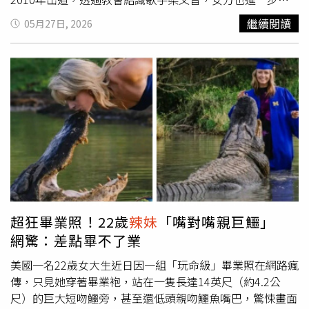
真的會讓人瞬間淪陷。向來以夢幻花卉與空靈設計聞名的
薦他合作拍攝〈情人知己〉MV。之後他被拍到騎機車載梁
繼續閱讀
05月27日, 2026
SUSAN FANG，這次直接把果凍鞋變成像藝術品一樣。最吸
文音前往獸醫院接小狗，兩人戀情因而曝光。這段感情維持
睛的「果凍花朵T字瑪莉珍鞋」，透亮鞋身搭配立體花卉紋
約三年，期間分分合合不斷，外傳主因與孫其君異性緣佳、
理與T字輪廓，整雙鞋像把夏天花園穿上腳，走路都有種仙
又不擅於拒絕有關，讓女方長期缺乏安全感，甚至曾希望他
氣飄出來的感覺。（圖／品牌提供）而另一雙透膚雕花鏤空
淡出幕前工作，但孫其君未點頭同意，雙方最終仍在2014
瑪莉珍鞋，更透過漸層果凍材質、雕花細節與立體花朵裝
年初正式分手。孫其君與林舒語合作獻出螢幕初吻也爆出交
飾，把浪漫感直接拉滿。最厲害的是，這系列完全不會有過
往。（圖／三立提供）同年孫其君與《我的自由年代》螢幕
度甜膩感，反而帶點時裝感與雕塑美學，就算搭簡單白洋裝
情侶林舒語傳出打得火熱，男方不僅被拍到深夜現身女方住
或牛仔褲，也能立刻變成全身造型亮點。（圖／品牌提供）
處，停留至凌晨4點，還帶著女方一同搭乘計程車外出，形
同同居般密切。不過當時孫其君才剛與梁文音分手不久，期
間也曾被拍到與小模張翎翎一起在東區買鹹水雞。對於與林
舒語的關係，孫其君透過經紀人否認交往，強調雙方只是朋
友；林舒語經紀人則透露，沒聽說過兩人有交往，但也不會
超狂畢業照！22歲
辣妹
「嘴對嘴親巨鱷」
干涉，男未婚女未嫁，雙方交朋友或去對方家裡玩很正常。
網驚：差點畢不了業
林珈安曾與孫其君因戲結緣而有過一段情。（圖／翻攝自孫
其君臉書）時間來到2015年，孫其君在《軍官‧情人》中
美國一名22歲女大生近日因一組「玩命級」畢業照在網路瘋
與林珈安組成螢幕情侶「豪美戀」，受到不少粉絲喜愛，兩
傳，只見她穿著畢業袍，站在一隻長達14英尺（約4.2公
人也將戲裡的好感情延續至戲外，互動逐漸升溫。之後他被
尺）的巨大短吻鱷旁，甚至還低頭親吻鱷魚嘴巴，驚悚畫面