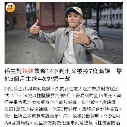
因，仍有待警方及相關單位進一步調查釐清。
近。然而，最近對方卻因婚內出軌被抓包，最令他意外的
是，外遇對象竟是一名41歲女子，比男方年長4歲，也比元
配年長7歲，無論外貌或身材都沒有特別突出。發文者坦
言，自己可以理解有人認為「男人有錢就想作怪」，但真正
令他想不通的是，身邊明明有不少青春亮眼的年輕女性，最
後卻選擇一名年紀更大、條件看似平凡的女子，忍不住發
問：「香噴噴的妹子不要，非要找阿姨，到底圖什麼？到底
是什麼心理？」貼文曝光後，掀起大批網友討論，不少人認
為，感情吸引力本來就不能只看年紀和外貌，真正影響一段
關係的，往往是情緒上的陪伴與理解。有人指出，成熟女性
孫生對
辣妹
襲臀14下判刑又被控7度曠課 靠
通常更懂得傾聽、安慰，也知道如何照顧另一半的情緒，
他5個月生病4次逃過一劫
「懂事的阿姨可以給很多情緒價值，把男人拿捏得死死
的。」也有人認為，上班一整天已經承受不少壓力，如果回
網紅孫生2024年對認識不久的女性友人連拍帶摸對方屁股
到家還得面對抱怨與責備，這時若有一位願意關心、鼓勵、
共14下，法院以性騷擾罪判刑5月，得易科罰金15萬元，執
理解自己的人出現，不論男女，都可能因此產生依賴，「真
行完畢依規定應接受身心治療及輔導，但他被控4度缺課，
正吸引人的，不一定是外貌，而是有人願意共情、願意讓你
挨罰1萬元之後須補課，他又3度缺席，遭移送台北地檢署，
覺得被理解。」也有網友分析，若只是單純追求刺激或肉體
孫生聲稱並非蓄意曠課而是生病，依據診斷證明，他5個月
關係，通常不太會選擇外貌條件並不突出的對象，因此這類
內4度掛病號，而且檢方認為他並未刻意違反《性侵害防治