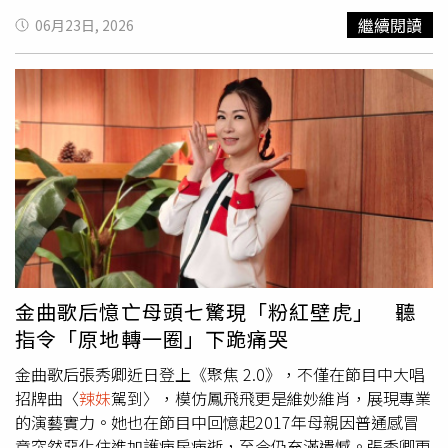
這次演出原本打算免費力挺，「不過錢已經收了」，一句話
繼續閱讀
06月23日, 2026
立刻讓現場笑翻。接著他又自嘲：「記者都愛寫我，娶第三
個老婆。」沒想到話才說完，張秀卿立刻接招回應：「你可
以娶我啊，下輩子。」兩人你來我往的互動，展現多年好友
的絕佳默契。張秀卿將在7月舉辦《
辣妹
駕到2演唱會》，邀
來資深音樂人孔鏘擔任演唱會音樂總監。（圖／蘇聖倫攝）
談到與張秀卿的交情，孔鏘坦言自己其實早在幾年前就有退
休念頭，但得知張秀卿要舉辦個人演唱會後，決定繼續投入
工作。他笑說：「老早幾年前就說要退休，想說秀卿姐要演
唱會，就繼續做。」一句話也流露出對老友的力挺與深厚情
誼。此外，67歲孔鏘去年怪病纏身，單側腳水腫找不出病
因，嚴重到他以為可能要截肢，後來決定放棄不理，「越理
腳越腫」，一切由天，至於椎間盤突出的毛病已經靠復健獲
金曲歌后憶亡母頭七驚現「粉紅壁虎」 聽
得控制，身體狀況不錯，還可以跟太太去打高爾夫球，他目
指令「原地轉一圈」下跪痛哭
前仍有持續在復健，今年的工作也已排滿了。
金曲歌后張秀卿近日登上《聚焦 2.0》，不僅在節目中大唱
招牌曲〈
辣妹
駕到〉，模仿鳳飛飛更是維妙維肖，展現專業
的演藝實力。她也在節目中回憶起2017年母親因普通感冒
竟突然惡化住進加護病房病逝，至今仍充滿遺憾。張秀卿更