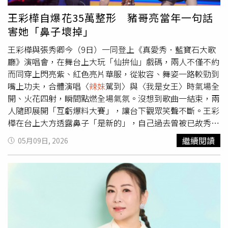
很多轉型的歌，像是〈
辣妹
駕到〉、〈愛人仔恰恰〉等，是
什麼機緣讓妳嘗試不同的風格？」張秀卿聽完笑答：「我內
王彩樺自爆花35萬整形 豬哥亮當年一句話
心深處住著一個動感女神，我永遠記得我出《
辣妹
駕到》
害她「鼻子壞掉」
時，老闆說『半年了都沒紅，妳好好唱歌就好，一點都不
辣，唱什麼〈
辣妹
駕到〉害我賠錢』！結果〈
辣妹
駕到〉10
王彩樺與張秀卿今（9日）一同登上《真愛秀．藍寶石大歌
年後突然爆紅，因為有網友KUSO這首歌，所以我早點改變
廳》演唱會，在舞台上大玩「仙拚仙」戲碼，兩人不僅不約
我的歌路的話，我應該會是走謝金燕的路線。」沒想到此話
而同穿上閃亮紫、紅色亮片華服，從妝容、舞姿一路較勁到
一出全場鴉雀無聲，張秀卿只好幽默自嘲：「我只是腿不夠
嘴上功夫，合體演唱〈
辣妹
駕到〉與〈我是女王〉時氣場全
長，我經過謝金燕還要從她胯下走過去。」張秀卿即將在7
開、火花四射，瞬間點燃全場氣氛。沒想到歌曲一結束，兩
月舉辦《
辣妹
駕到2演唱會》，被問到去年正式出道的寶貝
人隨即展開「互虧爆料大賽」，讓台下觀眾笑聲不斷。王彩
女兒林莉是否也會擔任特別嘉賓時，她笑說：「應該不會，
樺在台上大方透露鼻子「是新的」，自己過去曾被已故秀場
她還在美國，機票很貴！而且她比較喜歡創作，我有跟她說
天王豬哥亮建議去做「小針美容」，結果自己真的跑去調
繼續閱讀
05月09日, 2026
要不要幫我寫歌？她說『妳要唱西洋歌嗎』？我說那不用
整，但因為時間久了變得不太自然，笑說：「有點壞掉
了。」張秀卿對於女兒成長過程她疏於陪伴有點愧咎：「我
了！」她接著透露最近認識新的廠商，對方特別替她重新調
姊姊幫忙帶她時，她有一次竟然叫一個主播媽媽，因為那個
整鼻型，因此目前還有點腫，更強調是「最新技術」。一旁
主播跟我很像，雖然我笑說那個主播一定很漂亮，但還是有
的張秀卿聽完立刻神補刀，當場笑虧：「難怪妳現在有點像
點心酸，覺得一直在奔波，沒日沒夜的好幾天才回家。」更
媽祖，看起來很慈悲！」瞬間讓全場笑翻。隨後兩人還加碼
多精彩內容敬請鎖定週一至週五中視晚間10點、中天綜合台
重現王彩樺先前在網路爆紅的歌中劇「小姐扶欄杆」，誇張
晚間8點《唱歌給你聽》。
又逗趣的肢體演出讓觀眾看得目不轉睛。沒想到演到最後竟