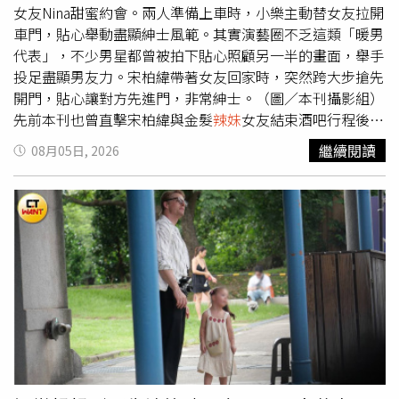
X，@ABEMA）另一位同樣36歲就當上阿嬤的受訪者，是來
女友Nina甜蜜約會。兩人準備上車時，小樂主動替女友拉開
自長野縣、現年45歲的SAKIKO。她透露，自己18歲就懷
車門，貼心舉動盡顯紳士風範。其實演藝圈不乏這類「暖男
孕，但原本期待迎接新生命時，卻在人生最幸福的時刻遭逢
代表」，不少男星都曾被拍下貼心照顧另一半的畫面，舉手
重大打擊。就在第一胎預產期前一週，她發現丈夫外遇，小
投足盡顯男友力。宋柏緯帶著女友回家時，突然跨大步搶先
三甚至直接闖進家中，當面要求她離婚，表示希望能與丈夫
開門，貼心讓對方先進門，非常紳士。（圖／本刊攝影組）
交往，讓她瞬間跌入人生谷底。婚姻失敗並未擊倒
先前本刊也曾直擊宋柏緯與金髮
辣妹
女友結束酒吧行程後，
SAKIKO，她選擇重新振作，靠著努力創業闖出一片天，事
手牽手散步返家，途中還到超商補貨。回到住處時，宋柏緯
繼續閱讀
08月05日, 2026
業高峰時年營業額一度達5000萬日圓（約新台幣1070萬
快步上前開門，貼心讓女友先進門，一連串自然又帥氣的動
元）。然而，命運再次給她考驗，41歲時被診斷罹患肛門管
作，展現十足紳士風範。林佳緯撐傘為女友賴可遮陽，陪著
癌。歷經漫長治療及化療後，她終於在家人的陪伴下戰勝病
她上副駕後才上車，展現十足紳士風度。（圖／本刊攝影
魔，也讓她更加珍惜如今與家人相聚的每一天。除了兩位女
組）去年6月，啦啦隊女神賴可與統一獅球員林佳緯趁賽季
性分享人生故事外，本集節目還邀請女星加藤夏希及寫真女
空檔赴宜蘭約會，漫遊動植物王國親近大自然。傍晚離園
星天木純擔任來賓。天木純公開14歲時的
辣妹
舊照，與現在
時，林佳緯一路撐傘替女友遮陽，待賴可坐上副駕後，自己
清新形象形成強烈對比，讓主持群直呼幾乎認不出來。天木
才繞到駕駛座上車，細心照顧女友的模樣相當加分。之後兩
純坦言，學生時期個性十分叛逆，不但曾在課堂上干擾老師
人再前往市區日式料理店，共度約1小時的晚餐時光。本刊
上課，還會直接對不喜歡的老師大喊「吵死了」，直到為了
日前直擊林佳辰自己大包小包還先護送安吉上車，待安吉坐
考進姊姊就讀的高中，提高在校成績與評價，才決定告別
辣
妥後自己才從另一邊上車，十分貼心。（圖／本刊攝影組）
妹
生活，重新調整自己的人生方向。她也分享一段感情創
人氣男團Ozone的「顏值擔當」林佳辰日前被本刊也直擊與
傷，表示曾遇到一位讓自己認真考慮步入婚姻的男子，沒想
同門的安吉到彼此家中，拜訪完安吉的家之後，林佳辰和安