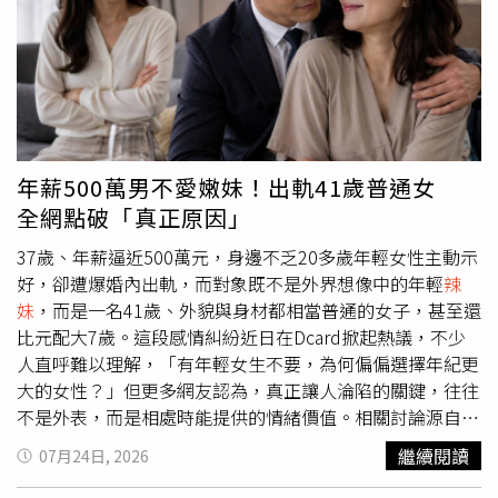
契，戲裡母子情深，戲外也建立起深厚友誼。王凱與賴慧如
合作《多情城市》培養深厚情誼，如今一句悼念貼文令不少
網友看了鼻酸。（圖／翻攝自YT，民視）劇中，王凱飾演的
「楊成皓」因車禍離世，賴慧如飾演的母親無法承受喪子打
擊，情緒崩潰跑到海邊哭喊：「我要找我的成皓！」催淚演
出令不少觀眾印象深刻。後續劇情則安排王凱透過具有通靈
能力的人物再次與母親相見，兩人相擁告別時，王凱說出：
年薪500萬男不愛嫩妹！出軌41歲普通女
「媽，雖然我現在不在了，但是妳要記得，我的心永遠與妳
全網點破「真正原因」
同在。」賴慧如則承諾會替他照顧好家人，這段生離死別的
橋段當時感動不少觀眾，如今戲裡的告別竟成為戲外永別，
37歲、年薪逼近500萬元，身邊不乏20多歲年輕女性主動示
更令人感慨。合作結束後，兩人仍保持聯絡。2021年一起
好，卻遭爆婚內出軌，而對象既不是外界想像中的年輕
辣
錄製《歡樂智多星》時再度相聚，王凱還曾在臉書分享兩人
妹
，而是一名41歲、外貌與身材都相當普通的女子，甚至還
合照，幽默寫下：「咦！這位小姐是……？我的慧君媽媽
比元配大7歲。這段感情糾紛近日在Dcard掀起熱議，不少
呢？怎麼來了個
辣妹
！把我媽媽還給我。」逗趣互動展現兩
人直呼難以理解，「有年輕女生不要，為何偏偏選擇年紀更
人私下的好交情，如今這篇貼文也被不少粉絲翻出重看，令
大的女性？」但更多網友認為，真正讓人淪陷的關鍵，往往
人更加不捨。王凱26日離世的消息曝光後，不僅演藝圈好友
不是外表，而是相處時能提供的情緒價值。相關討論源自
紛紛發文悼念，大批劇迷也湧入王凱及賴慧如的社群平台留
Dcard一則貼文，發文者表示，身邊一名男性友人現年37
繼續閱讀
07月24日, 2026
言，寫下「一路好走」、「真的不敢相信」、「願你在另一
歲，不僅擁有高學歷、事業有成，年收入更接近500萬元，
個世界安好」等文字，希望他一路好走。至於王凱詳細死
可說是條件相當出色，身旁一直不缺20歲出頭的女性主動接