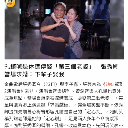
嗆：「我就嗆她，你憑什麼跟我的子森在一起。」讓全場笑
聲不斷。李子森也配合回應：「我覺得嗆得很好。」張秀卿
則嫌他不夠有綜藝效果，當場示範：「你要對她說『現在滾
出我的世界』。」最爆笑的是，當媒體追問若真要在張秀卿
與杜忻恬之間二選一會選誰時，張秀卿直接搶答：「年少不
知姊姊好，錯把忻恬當作寶。」一句神回覆讓現場瞬間笑
翻。張秀卿《
辣妹
駕到2演唱會》將於7月11日在大臺南會
展中心登場。（圖／蘇聖倫攝）談到即將到來的演唱會，李
子森坦言既興奮又緊張，「坦白說，站在歌后旁邊是有點小
緊張，但更多的是興奮」，他透露，過去曾以觀眾身分欣賞
孔鏘喊退休遭傳娶「第三個老婆」 張秀卿
張秀卿的個唱，被全場大合唱的震撼場面深深感動，如今能
當場求婚：下輩子娶我
從台下走到台上擔任嘉賓，自己一定會全力以赴，「襯托出
秀卿姐的
辣妹
氣勢」。除了李子森之外，本次演唱會還邀
金曲歌后張秀卿今（23日）與李子森、張芸京為《
辣妹
駕到
來 張芸京 與 羅時豐 助陣。張秀卿透露，演唱會不僅安排首
2演唱會》彩排，演唱會音樂總監、資深音樂人孔鏘也意外
次女女對唱橋段，更將透過AI技術讓現在的自己與年輕時的
成為焦點，當場自爆常被媒體寫成「要娶第三個老婆」，甚
自己隔空對話，並結合多段從未曝光的新嘗試，希望帶給歌
至與張秀卿上演逗趣「求婚戲碼」，讓全場笑聲不斷。張秀
迷耳目一新的驚喜演出。張秀卿《
辣妹
駕到2演唱會》將於7
卿提到先前曾心梅曾形容孔鏘是自己的「定心丸」，她則笑
月11日在大臺南會展中心登場，門票目前持續熱賣中。
稱孔鏘老師是她的「定心鑽」，足見兩人多年革命情感深
厚。面對張秀卿的稱讚，孔鏘不改幽默本色，先開玩笑表示