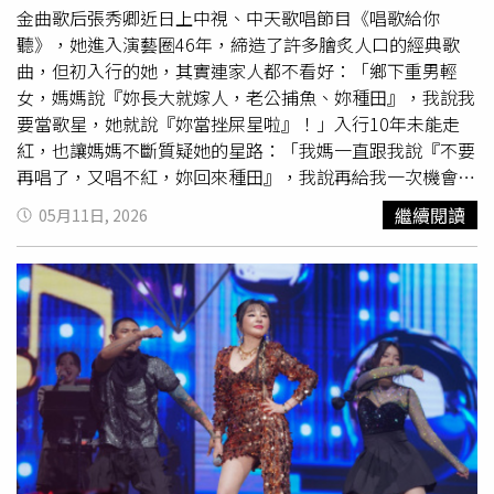
擁有12.8萬粉絲追蹤的美妝穿搭網紅「知知」，過去也曾與
護與訓練，並非野外隨機捕捉的個體，因此安全性相對較
金曲歌后張秀卿近日上中視、中天歌唱節目《唱歌給你
邰智源搭檔，擔任《木曜4超玩》直播節目主持班底之一，
高。報導指出，鱷魚國度園區占地約15英畝，飼養約450隻
聽》，她進入演藝圈46年，締造了許多膾炙人口的經典歌
但孫其君與知知除了曾在2024年同時PO各自出遊香港的同
短吻鱷，同時也是德州主要的問題鱷魚收容中心之一。至於
曲，但初入行的她，其實連家人都不看好：「鄉下重男輕
背景旅遊照之外，幾乎沒有在社群上露餡過。兩年前孫其君
未來規劃，凱特則笑說，自己畢業後暫時不打算轉行，「因
女，媽媽說『妳長大就嫁人，老公捕魚、妳種田』，我說我
與知知已展開交往，兩人的社群上同時出現了同背景的香港
為我現在做的，就是夢想中的工作。」
要當歌星，她就說『妳當挫屎星啦』！」入行10年未能走
旅遊照。（圖／翻攝自IG）至於這段感情是否有望修成正
紅，也讓媽媽不斷質疑她的星路：「我媽一直跟我說『不要
果，孫其君表示一切順其自然，「如果說我們的事業都很順
再唱了，又唱不紅，妳回來種田』，我說再給我一次機會，
利，什麼的慢慢走近婚姻，我覺得沒有不好啊。」不過他也
如果再不紅，我就回去當村婦，結果就唱了 〈車站〉。」
繼續閱讀
05月11日, 2026
坦言，平時忙於工作，回家後多半只是分享彼此一天的生活
終於走紅。張秀卿開始忙碌的演藝生活，她分享「那時候沒
與工作狀況，還沒真正聊到人生下一階段。關於孫其君認愛
有經紀人，都要自己校長兼撞鐘，幾乎每天都要趕7、8場
的圈外對象是否為網紅知知，本刊記者詢問孫其君經紀人，
秀，經常一整天或連續好幾天沒睡覺，因為我要改變家計、
至截稿前未取得回應。
幫家裡還債，想拼命賺錢買房子，讓家人不用再顛沛流離，
所以也不管自己的身體狀況能不能負荷，就這樣維持了大概
10年吧。」她的健康狀況也因此出現問題：「我滿臉長泡
疹，醫生說我一定要休息，不然會掛掉，因為都沒睡覺，我
的肝已經沒辦法排毒了，所以說不紅的時候也辛苦、紅了更
辛苦，也可能是窮怕了，想說有錢賺就一定要賺。」主持人
李子森也好奇提問：「秀卿姐剛出道時苦情歌比較多，後來