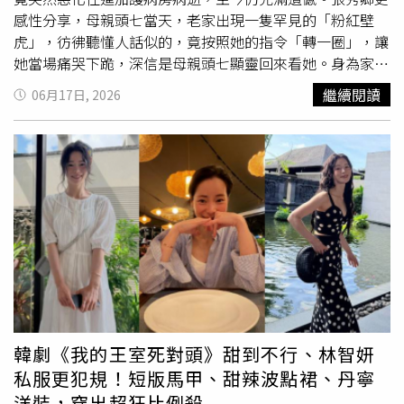
感性分享，母親頭七當天，老家出現一隻罕見的「粉紅壁
虎」，彷彿聽懂人話似的，竟按照她的指令「轉一圈」，讓
她當場痛哭下跪，深信是母親頭七顯靈回來看她。身為家中
經濟支柱的張秀卿，從小就扛起養活全家的重擔。2017年
繼續閱讀
06月17日, 2026
時，母親頻繁感冒，家人起初以為只是老人家常見的小病
痛，加上母親極為節儉，即使住院仍體貼女兒辛苦，還催促
她：「我感冒幾天就好了，妳趕快去賺錢比較重要。」不料
張秀卿工作沒多久，就接到醫院傳來的病危噩耗。趕到加護
病房時，母親無法言語，只能緊緊握著張秀卿的手，沒過幾
天便撒手人寰。然而就在頭七當天，張秀卿躺在老家床上，
一隻粉紅色的壁虎跳進屋內，並一路爬到她面前。驚訝的張
秀卿對著壁虎輕喊：「媽媽，今天頭七，如果是妳的話轉一
圈。」壁虎竟真的立刻在原地轉了一圈，且完全不怕人地靜
止凝視，讓張秀卿瞬間崩潰跪地痛哭，直呼：「媽媽，真的
是妳！」
韓劇《我的王室死對頭》甜到不行、林智妍
私服更犯規！短版馬甲、甜辣波點裙、丹寧
洋裝，穿出超狂比例殺