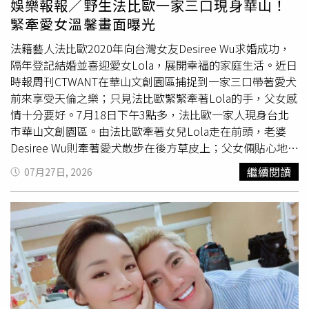
娛樂報報／野生法比歐一家三口現身華山！
到算命師提醒「這個男人一定有問題」，隔天她當面追問，
吉帶著口罩遮掩出門搭多元計程車，提著大包小包的他先護
緊牽愛女溫馨畫面曝光
對方竟坦承早已結婚，讓她意外成為第三者。雖然她嘴上故
著安吉上車坐定，自己再從另一邊上車，舉止頗貼心。接下
作鎮定回應「我就知道」，最後仍忍不住一邊吃著海鮮、一
來，小倆口到大安區一處靜巷的停車場換車時，林佳辰也會
法籍藝人法比歐2020年向台灣女友Desiree Wu求婚成功，
邊喝著啤酒痛哭，為這段感情畫下遺憾句點。透過兩位36歲
先轉頭查看沒發現異狀後，再進停車場駕駛休旅車載著安吉
隔年登記結婚並喜迎愛女Lola，展開幸福的家庭生活。近日
便升格祖母女性的人生故事，以及天木純分享的青春與感情
一路直奔新北市住處，十分紳士而小心。
時報周刊CTWANT在華山文創園區捕捉到一家三口帶著愛犬
經歷，《愛的鬣狗 Season 6》呈現不同女性在人生各個階
前來享受天倫之樂；只見法比歐緊緊牽著Lola的手，父女感
段面臨家庭、婚姻、背叛、疾病及感情挫折時的選擇，也讓
情十分要好。7月18日下午3點多，法比歐一家人現身台北
觀眾看見，即使遭逢逆境，仍有機會重新站起來，迎向屬於
市華山文創園區。由法比歐牽著女兒Lola走在前頭，老婆
自己的新人生。《愛的鬣狗 Season 6》聚焦「30多歲當阿
Desiree Wu則牽著愛犬散步在後方草皮上；父女倆貼心地稍
嬤」話題，兩名受訪女性的人生故事掀起討論。（圖／翻攝
稍停下腳步等候，Desiree Wu見狀便連忙抱起小狗快步跟
繼續閱讀
07月27日, 2026
自X，@oricon_haishin）
上，畫面溫馨無比。Lola穿著可愛草莓裙，圓滾滾的大眼睛
十分萌翻眾人。（圖／本刊攝影組）即使升格人父母，法比
歐夫妻檔同框依然是型男
辣妹
。（圖／本刊攝影組）當天身
穿紅色草莓圖樣小洋裝的Lola，遺傳了父母的優良基因，一
雙圓滾滾的大眼睛格外有靈氣；而結婚邁入第5年的法比歐
夫妻，外出仍保有儀式感，法比歐身穿白色條紋襯衫搭配黑
框眼鏡與黑褲，Desiree Wu則穿著黑色深V連身裙、頭上掛
著墨鏡，兩人一身穿搭相當有型。迎來愛女後，法比歐經常