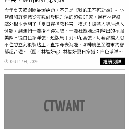
今年夏天韓劇圈最爆話題，不只是《我的王室死對頭》裡林
智妍和許楠儁從互懟到曖昧升溫的超強CP感，還有林智妍
戲外根本像開了「夏日穿搭教科書」模式！隨著大結局進入
倒數，劇迷們一邊捨不得完結、一邊狂搜她近期釋出的私服
美照。從白色系洋裝、短版馬甲到印花套裝，每套都讓人忍
不住想立刻複製貼上，直接穿去海邊、咖啡廳甚至週末約會
都超合理。（圖／林智妍ig）林智妍夏日穿搭：白色系洋裝
＋桃紅色果凍涼鞋，最強初戀感穿搭林智妍近期最讓人瘋狂
繼續閱讀
06月17日, 2026
截圖的造型之一，絕對是各種白色系洋裝搭配桃紅色果凍涼
鞋。無袖白洋裝本來就自帶乾淨清爽濾鏡，另一套縐褶細節
的布料，走路時會自然產生輕盈感，整個人像自帶海風吹拂
特效。（圖／林智妍ig）最厲害的是她搭配的桃紅色果凍涼
鞋，高彩度鞋款不只讓造型變年輕，也很有韓妞近年流行的
「微Y2K感」。如果怕駕馭不了大面積亮色，其實學林智妍
這招就很夠用，一雙亮色鞋直接讓穿搭有記憶點，還超適合
度假拍照。（圖／林智妍ig）林智妍夏日穿搭：白色短版馬
甲式背心＋白色高腰短褲，韓系
辣妹
感這幾年韓國女星超愛
「短版＋高腰」公式，林智妍也完全駕馭。白色馬甲式背