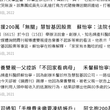
欲哭無淚。該集團成員先以亂槍打鳥方式隨機傳送簡訊連結，打
本
好嗎！」讓她氣炸表示，「我教自己孩子是從大班就開始有各
邀集被害人加入通訊軟體後，就有「專人服務」，以投資外匯、
思、理所當然的住家裡卻什麼家事都不做，只享受不付出！」貼文
8日, 2022
群裡更安插假成員分享獲利成果，以取信被害人，下一步就是下載
要負擔家用，大聲說出來不用憋著」、「請他交生活費，不願意
，如果虧錢就叫你補錢、如果贏錢就加碼，等到帳上獲利欲出金
論，請大兒子要嘛負擔家用，要嘛自立出去住」、「30歲…真的
援200萬「無關」慧智基因股票 蘇怡寧：法院
打鳥方式傳送投資訊息。（圖／翻攝照片）警方調查，該集團誘使
家裡吧」。
（6615）於今日（15日）舉辦法說會，創辦人、知名婦產科
，其中一名71林姓老翁，從去年6月期間投資期貨，2個月內陸續
於媒體詢問周刊報導遭雙親提告棄養不起訴等案的看法，他表示
金時詐騙集團以各種理由推阻，再把林翁踢出群組後失去聯繫，
智基因股票等事宜，蘇怡寧在粉專解釋，「家家有本難唸的經，他
隊員警，調閱相關資料確認犯嫌身分及藏匿處所，趁集團成員33
因準備要公開發行時，也有告知投資內容，但父母沒有興趣也不
逮捕，並從他身上查扣金融卡、贓款及手機等物，另外於高雄、花
5日, 2021
他們的
退休老本
。」蘇怡寧強調，「現在父親卻說慧智基因是他
者到案，並查扣手機5支、存摺3本、金融卡2張、新台幣25萬4
跟股東交代，那200萬是投資診所，跟慧智基因股票一點關係都
例罪嫌移送臺灣高雄地方檢察署偵辦。
棄養雙親…父控訴「不回家看病母」 禾馨蘇怡寧
弟弟現在還是在我公司上班，之前因為是家人不願意提。」蘇怡
名婦產科醫師蘇怡寧，因為創辦禾馨診所及慧智基因公司，一路從
麼恨情緒勒索了吧，因為我遇到的早就不只是情緒勒索，而是對
他今天卻被《鏡週刊》踢爆，他因為棄養雙親，被老父親一狀告
涉嫌利用人頭申報收入的逃漏稅行為，結果卻爆出他與80多歲的
在法庭見面，雙方徹底鬧翻。針對此事，蘇怡寧今（15日）一早
5日, 2021
，「現在大家知道，為什麼我這麼恨情緒勒索了吧」。據《鏡週
期間，為收取上百萬元顧問費，涉嫌利用胞妹當人頭報稅，以躲
司通知「手機費未繳要凍結帳戶」 阿北抱200