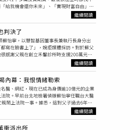
著「給我機會還你未來」、「實現財富自由」等
自負責的家事，一個三十歲的哥哥到底怎麼能這
期貨可大幅獲利為話術，再要求被害人加入投資
曝光後，網友紛紛留言「都30早該獨立，想住
繼續閱讀
詐騙集團自行研發的假APP，投入大筆金錢投
就三餐自理，又不是小孩子，都幾歲了」、「跟
時，再以各種理由推阻後失去聯繫。詐騙集團先
蠻誇張的」、「也要分擔點家用吧！不是說都吃
也判決了
112名被害人受騙上當，詐騙金額估計高達2千
醫師蘇怡寧，以慧智基因董事長兼執行長身分出
投入1千多萬，跟著詐騙集團指示操作期貨，獲
「都寫在臉書上了」，婉拒媒體採訪。對於蘇父
退休老本
從此一去不復返。高雄市刑大隊偵五隊
很感謝父親在創立禾馨診所時支援200萬元，
歲的鄭姓車手頭剛進入超商取款，隨即一擁而上將
想聽，還說他的錢絕對不會投資在子女做生意
蓮等地抓到其餘6名車手，以及通知7名人頭帳
繼續閱讀
的公司，他要很多股票，當然沒辦法這樣做，也
400元等物。訊後14人依涉嫌刑法詐欺罪及洗錢
沒有，法院也判決下來了，……，其他的就不多
揭內幕：我恨情緒勒索
寧並提到他厭惡情緒勒索，「現在大家知道為什
名醫、網紅，現在已成為身價逾10億元的企業
我整個生活中的勒索了。」
上法院。早前台北地檢署偵辦蘇怡寧任職台大醫
父親鬧上法院一事。據悉，這對父子過去6年
也罕見在粉專公開回應，吐露了他內心隱忍多年
繼續閱讀
刊》報導，名醫蘇怡寧過去遭檢舉，他在任職台
避政風及稅捐機關調查。而背後檢舉他的，應該
萬衝派出所