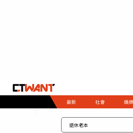
社會首頁
娛樂首頁
財經首頁
政
:::
最新
社會
娛
時事
即時
熱線
:::
直擊
大條
人物
調查
專題
３Ｃ