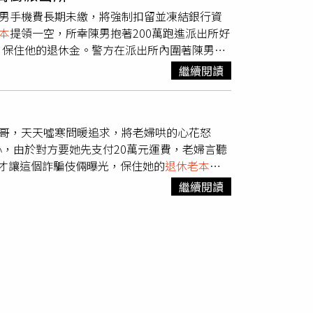
不滿蘇怡寧，過去多年未曾回家看生病的母親，
陳男手機費長期未繳，將強制扣留並凍結銀行資
有成，有能力可自行生活，蘇母尚無生命危
本
提領一空，所幸陳男抱著200萬跑進派出所好
渡假用的房子反制，蘇父回過頭來嗆兒子：「房
，保住他的退休金。警方在派出所內圍著陳男關
元房產，父子雙方算是徹底反目成仇撕破臉。對
慌張的陳姓男子（63歲）昨日下午3時許神情慌
中都有一個黑暗的角落，其實我也是，只是從來
繼續閱讀
及巡佐陳瑛琪見狀，趨前詢問，陳男告知警方因
感嘆「現在大家知道，為什麼我這麼恨情緒勒索
沒繳，將強制扣留並凍結他土地銀行帳戶內資
經今天早上有看到鏡週刊關於我的單方面報導我
聽完電話後，非常緊張，自己從來沒有遲繳過帳
每個人心中都有一個黑暗的角落其實我也是只是
帥哥，天天噓寒問暖追求，將老婦哄的心花怒
行內有200萬退休金，想說先領出來比較保
想過會有需要把這種黑暗讓大家知道的一天多年
，由於對方要她先支付20萬元運費，老婦言聽
集團慣用伎倆，對陳男說，「你先在派出所等一
後慧智基因準備要公開發行告知他們投資內容父
才讓這個詐騙伎倆曝光，保住她的
退休老本
。
靜護送陳男至銀行回存200萬。（圖／讀者提
是他的
退休老本
當時就咬牙自己想辦法還好朋友
人，疑似遭詐騙臨櫃匯款新臺幣20萬元，警員
陳男現在人在派出所」，對方嚇得掛斷電話，令
基因成立上市後父親卻說那是他的公司他要很多
繼續閱讀
友且自稱自己是伊拉克飛行員，欲寄一箱裝有
款銀行回存，讓陳男對警方暖舉感動不已，頻頻
辦法跟股東交代當時我父親也熱衷在買賣股票於
支付運費，請老婦先行支付運費新臺幣20萬
到這次動員我妹一起來這些都是情緒勒索我隱忍
，也感嘆民眾對於法律觀念不足，盼望利用這次
一點關係都沒有而且法院也判決下來了至於接下
警覺，最好秉持「見面再談，匯錢免談」的原
果我真是這種人為什麼我老弟還是在我公司上班
可撥打165反詐騙諮詢專線查證。
再提現在大家知道為什麼我這麼恨情緒勒索了吧