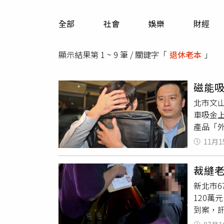
人物
汽車
全部
社會
娛樂
財經
專欄
房產新勢力
顯示結果第 1 ~ 9 筆 / 關鍵字「
退休老本
」
磁能吸
北市文
車吸金
產品「
聲稱在
11月1
個國家
可進行投
裁縫老
親朋好
新北市
照）謝
120
得直銷
到案，
「免加
學費，只
入。媒