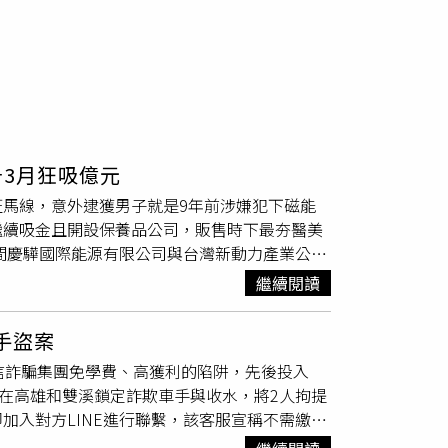
千3月狂吸億元
馬線，意外逮獲男子就是9年前涉嫌犯下磁能
繼續吸金且開設保養品公司，販售時下最夯醫美
一間慶驊國際能源有限公司與台灣新動力產業公司
可終生使用的零汙染機車，號稱該技術已被23
繼續閱讀
進行股權私募說明會，表示最少只需10萬元就
拉到一位投資人就可抽1萬元傭金，讓不少民眾拉著
手盜案
號稱受到時任美國總統歐巴馬青睞。（圖／資料
信詐騙集團免學費、高獲利的陷阱，先後投入
車的民眾需先向慶驊給付一定代價成為會員，取
於在高雄和雙溪鎖定詐欺車手與收水，將2人拘提
等，同時統一話術對外聲稱其所販售的磁能車
加入對方LINE進行聯繫，該客服宣稱不需繳交
入投資，還有民眾甚至將百萬
退休老本
全數投
APP內創立信託帳戶，陸續將獲利所得的20%
磁能車等相關事件「絕對不是吸金，只是因為發