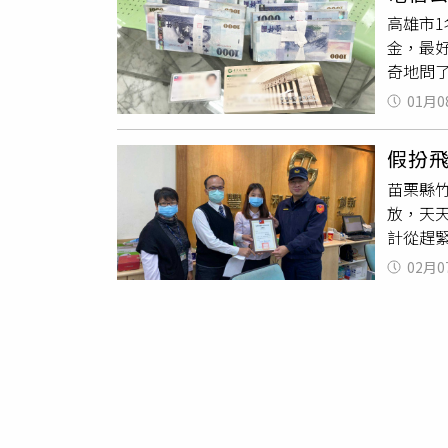
是蘇怡
高雄市
今年1
金，最
險，日
奇地問
子是我
切詢問提
此，蘇
01月0
張地進
沒想過
在家中
了吧！
假扮飛
金，要
這裡就
苗栗縣
單，但
從來沒
放，天
險，警
前剛創
計從趕
下，對
母皆完
竹南警
供）果
前輩相
02月0
吳心雅
陳男鬆
很多股
美金的
向警方
是 我
元，但
多年 
機會多
來的那
則，不
之前不
因為我