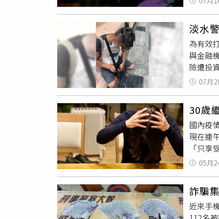
07月1
匯款給
明太偉
依指示
體曝光
淡水警
求要面
「磁能
為有效
開追查
2、3
與金融
所，再
完成，
險遭投資
指揮偵
平交易
銀行外
王明堂
權靠一
07月2
遭宜蘭
資，避免
早已盤
才驚覺
此決定
30歲
200
人拘提
國內疫
到銀行
而曝光
現在連
員警於
「只享
煩地苦
晚餐，
05月2
的節奏
不平衡
詐騙
有一對
近來手
我到底
112
也方便