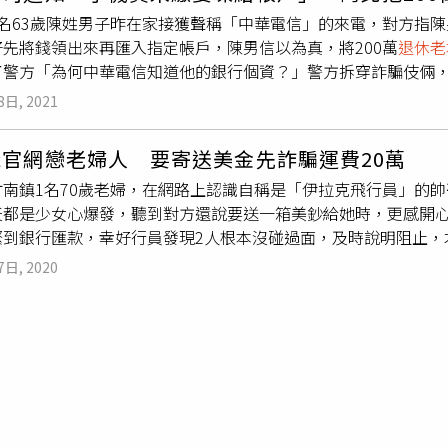
寧的父親，並意外扯出他棄養父母這樁爭議。報導中指出，蘇父
1名63歲陳姓男子昨在家接獲聲稱「中華電信」的來電，對方指
月還控告蘇怡寧涉及《刑法》的遺棄罪。但檢察官認為，蘇父事業
好先將錢領出來再匯入指定帳戶，陳男信以為真，將200萬
退休老
前將蘇怡寧以不起訴處分。而蘇怡寧寄存證信函，想要回父母親
了警方「為何中華電信知道他的銀行個資？」警方拆穿詐騙伎倆
送你的」，要以《民法》防不孝條款，撤銷當年贈送兒子的千萬
領200萬的事，研判陳遇詐騙集團。（圖／讀者提供）1名神情
怡寧今天上午，大動作在臉書公開回應，無奈表示：「每個人心
8日, 2021
入鳳山分局五甲派出所，當時值班警員邱佳誼、吳宗洲、蘇展民
，這個最大的黑暗會是來自你的家人，而且是你的父親。」他並
接獲「中華電信」來電，對方指稱他名下手機有數千元未繳款項
」蘇怡寧今早在粉專首度發出聲明，全文如下：家家有本難唸的
官網戀老婦人 要寄送美金先詐騙運費20萬
保住錢，先得將錢領出，再等候指示匯入指定帳戶。陳男說，他
不放連結不想幫他衝流量了不過我還是把事情在這裡說清楚好了
竹南鎮1名70歲老婦，在網路上認識自稱是「伊拉克飛行員」的
電信公司卻煞有其事的清楚他的個資，因自己從工廠員工退休，銀
想過這個最大的黑暗會是來自你的家人而且是你的父親也從來沒
天都是少女心爆發，聽到對方還說要送一箱美鈔給她時，更感開心
方看到陳男手中200鉅款也嚇了一跳，告知陳男對方手法是詐騙
立診所的時候需要資金父親曾支援200萬元我是很感謝後來幾年
緊到銀行匯款，幸好行員發現2人根本沒碰過面，及時說明阻止，
方來電後，若聽到不同人的聲音就會掛電話」。警員黃柏裕、陳怡
全沒有興趣也不想聽還說他的錢絕對不會投資在子女做生意上那
方表示，日前接獲土地銀行竹南分行謝姓行員報案，稱有1名老婦
然，不久對方即來電，陳男接了電話開啟擴音，警方隨即插話「
挺慧智基因總算上軌道但事情絕對不是我們想的這麼簡單在慧智
7日, 2020
、王景威立即趕往現場了解；經了解，老婦利用臉書認識1名男網
了一口氣，警方擔心陳男身上鉅款，派出線上警網護送陳男至領
票可是各位同學這是竹竿跟菜刀的差別啊當然沒辦法這樣 我也沒
包裹予老婦。警方調查，因這名男子辯稱自己位於伊拉克戰區不便
致謝。
父親就開始用各種方式來處理我有提告有發函有檢舉有恐嚇留言再
兩人根本沒見過面，竟然就能夠利用簡訊跟語音差點騙到這些錢
不願跟父親計較從頭到尾都很清楚借的那200萬是投資診所跟股票
加宣導。警方則呼籲民眾，遇到網友要求借錢或投資時務必提高
一連串和你現在看到的這些動作我就不多說了請大家思考一下如
要被網友單方面的說詞沖昏頭，以免賠了錢財又傷心，有任何疑問
願意去提這些事情就只是因為這些原本是我的家人之後我也不想
遇到的早就不只是情緒勒索而是對我整個生活中的勒索了