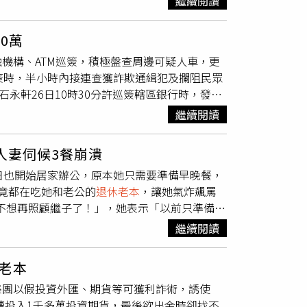
繼續閱讀
金融數字，讓被害人以為有成功投資獲利，女子
電訪，早就捲款逃跑了。但檢調察覺在事件經媒
現時，遭到詐團稱操作有問題封鎖其帳戶，更要
索，除查扣相關資料外也同時將號稱專利研發的
0萬
詐團，直到錢領不出來才驚覺遭騙。警方獲報後展
僅只是普通電動車，且功能還未完善，僅騎乘
機構、ATM巡簽，積極盤查周邊可疑人車，更
轉手」行為，面交車手先將款項放置於超商廁
動車」就當前科學理論與技術而言根本無法研發
簽時，半小時內接連查獲詐欺通緝犯及攔阻民眾
認，成功辨識出收水人員身分，並報請新北地檢
行磁能車招商專案之後，認定謝均權等人違反公
永軒26日10時30分許巡簽轄區銀行時，發現
防制法移送新北地檢偵辦。蘆洲分局三民所所長
押1年多，換算下來仍需再服刑3年時間。謝均
籍資料時，意外發現40歲的洪男竟是今年6月
交友軟體資訊，或以私訊方式進行匯款、面交投
分資料。（圖／翻攝畫面）不過謝均權卻疑似
繼續閱讀
示剛從市場買完菜要返家，遇到警方盤查身分，
癌末期，為讓女兒在他入獄前能得到妥善照顧，因
行報案稱一名老翁疑似遭到詐騙，臨櫃要提領
察官批准後，卻發現謝男從此失蹤，多次無法將
人妻伺候3餐崩潰
電話。對方以投資「海水淡化工程」為由，要他
長達9年，直到因違規穿越馬路而遭警方攔下，進
日也開始居家辦公，原本她只需要準備早晚餐，
勸說並不領情，堅稱這項投資絕對不會有問題，
竟都在吃她和老公的
退休老本
，讓她氣炸飆罵
對剛開始的「堅持」顯露尷尬，感激員警不厭其
的不想再照顧繼子了！」，她表示「以前只準備早
做家務有很多自己的時間，心情可以有放鬆喘息
繼續閱讀
，他一個人比我們三個人吃的都多，心情真的很
讓人給他洗衣做飯伺候三餐。」人妻表示自己還
老本
為什麼他不趕快搬出去獨立，都照顧到三十歲了
集團以假投資外匯、期貨等可獲利詐術，誘使
以在台北租房自住不是很好嗎，女朋友要找他
續投入1千多萬投資期貨，最後欲出金時卻找不
家裡吃的用的不是天上掉下來，是我和我老公的