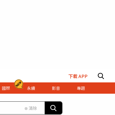
下載 APP
國際
永續
影音
專題
⊗ 清除