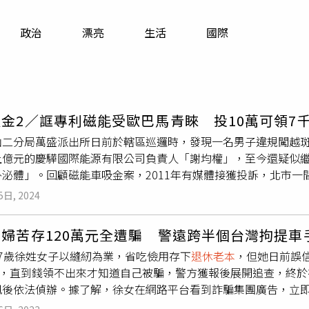
寵物
政治
漂亮
生活
國際
運勢
運動
梅酒
金2／誆專利磁能受歐巴馬青睞 投10萬可領7
山二分局萬盛派出所日前於轄區巡邏時，發現一名男子違規闖越斑
上億元的慶驊國際能源有限公司負責人「謝均權」，至今還疑似
外泌體」。回顧磁能車吸金案，2011年有媒體接獲投訴，北市
磁能車上取得突破性成就，成功研發出一台不須油電僅依靠磁能就
5日, 2024
採用，「就連時任美國總統歐巴馬也感興趣」，並針對已退休民眾
資，每月可領7000元現金，2年共可領回16.8萬元，且只要
婦苦存120萬元全遭騙 警遠跨半個台灣拘提車
友一起投資。慶驊國際能源公司當時推出「免油電」磁能車，還
67歲徐姓女子以縫紉為業，省吃儉用存下
退休老本
，但她日前誤
均權等人透過老鼠會直銷模式向民眾吸取資金，每個欲投資磁能
萬元，直到錢領不出來才知道自己被騙，警方獲報後展開追查，終
商的權利，並可再從中獲得展業獎金、達成獎金與「對碰」獎金
訊後依法偵辦。據了解，徐女在網路平台看到詐騙集團廣告，立即
油、免加水、免充電」，短短3月粗估吸金1億元，至少有千人加
需支付獲利的20%抽成，被害人依詐團指示下載假投資APP並在
體對此進行調查報導後，時任慶驊總經理譚沛騰回應強調，有關