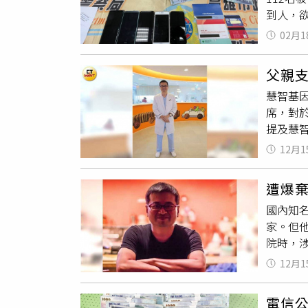
到人，
退休老
話術，
麼好意
02月1
群組，
家裡就
資操作
老公討
父親支
以亂槍
家裡用
慧智基因
萬餘元
席，對
利想出
提及慧
13分
慧智基
人拘提
12月1
上，是
戶的提供
沒辦法
防制條
遭爆
說了，
國內知
麼我這
家。但
院時，
來，只
12月1
的真相
大醫院
電信公