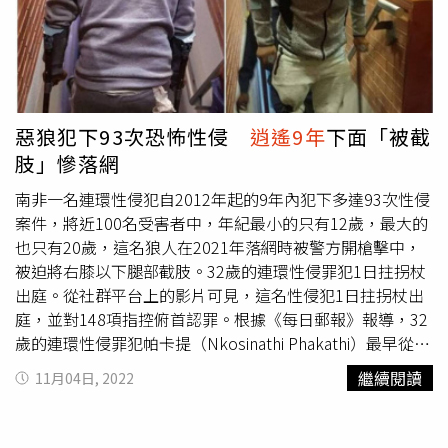
惡狼犯下93次恐怖性侵
逍遙9年
下面「被截
肢」慘落網
南非一名連環性侵犯自2012年起的9年內犯下多達93次性侵
案件，將近100名受害者中，年紀最小的只有12歲，最大的
也只有20歲，這名狼人在2021年落網時被警方開槍擊中，
被迫將右膝以下腿部截肢。32歲的連環性侵罪犯1日拄拐杖
出庭。從社群平台上的影片可見，這名性侵犯1日拄拐杖出
庭，並對148項指控俯首認罪。根據《每日郵報》報導，32
歲的連環性侵罪犯帕卡提（Nkosinathi Phakathi）最早從
2012年6月在艾古萊尼市（Ekurhuleni）多個地點犯案，性
繼續閱讀
11月04日, 2022
侵對象為12歲到20歲年輕女性，惡狼行徑持續大約9年。帕
卡提1日拄著拐杖、戴口罩出庭，但法官裁定允許公開被告
長相。根據報導，帕卡提曾在2015年強迫1名9歲男童在