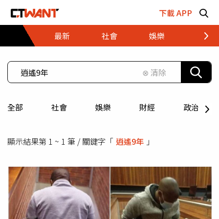
跳至主要內容區塊
下載 APP
最新
社會
娛樂
財經
⊗ 清除
全部
社會
娛樂
財經
政治
顯示結果第 1 ~ 1 筆 / 關鍵字「
逍遙9年
」