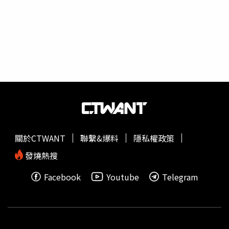
「一旁觀戰」，2016年不僅強迫1名16歲少年旁觀，同年他
又脅迫1名14歲少年侵犯兩名15歲少女，隨後帕卡提再對受
害人二度性侵，他最後一次犯行是在2021年2月，童年3月
他在逃避警方追緝時右腿遭子但擊中，醫生不得不幫他進行
截肢。帕卡提先是被關押在艾古萊尼市貝諾尼（Benoni）
的莫德比懲教署監獄醫院，由於他的罪刑重大被裁定不得保
釋，出院後轉押獄中。對於近百項性侵指控，數十項綁架、
搶劫、竊盜與非法擁槍的指控，這匹惡狼當庭俯首認罪，南
非國家檢察署發言人表示，帕卡提最初面臨203項指控，但
政府後來撤銷了其中55條罪行。高等法院法官1日允許發布
被告的長相照片，並於8日會再次開庭，外界認為帕卡提可
關於CTWANT
聯繫&爆料
隱私權政策
能被判無期徒刑。
發燒熱搜
Facebook
Youtube
Telegram