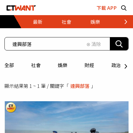
跳至主要內容區塊
下載 APP
最新
社會
娛樂
財經
⊗ 清除
全部
社會
娛樂
財經
政治
顯示結果第 1 ~ 1 筆 / 關鍵字「
達興部落
」