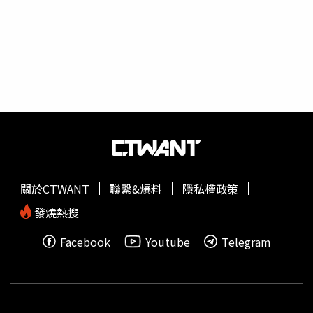
待人處事的原則與圓融，有缺口的圓則傳遞出原住民的價值
觀。象徵做人處事間的《方圓之間》以圓形與方框，又像畫
框般矗立於金崙沙灘上。（圖／焦正德攝）同樣靠海的大鳥
休憩區《太平洋的呼喚、相約南迴》，將兩張對視凝望的臉
結合，南漂台東定居都蘭的邱尚為，將家鄉對異地子女的思
念與呼喚，再加入大鳥部落的傳說、海洋文化等在地意象。
藝術家以兩張對視凝望的臉，代表家鄉對在外子女親情的思
念與呼喚。（圖／焦正德攝）大武山下 嘗部落風味最終站
來到大武山腳下的
達興部落
，以自家門牌命名的「達興山
號」，是北漂廚師阿泰哥帶著城市女孩回到故鄉定居的料理
廚房。曾待過台北凱薩、台北福華、知本老爺等五星級飯店
關於CTWANT
聯繫&爆料
隱私權政策
的他，以擅長的西式手法料理在地食材，小漁港捕撈的新鮮
漁獲、祖父母自種野菜、老爸爸採集的山芋都是玩轉部落料
發燒熱搜
理的元素。排灣部落常見的齊納福，也是節慶時餐桌上的佳
Facebook
Youtube
Telegram
餚。（圖／焦正德攝）以洛神花、小米酒結合西式甜點布朗
尼，縈繞出甜甜酒釀香。（圖／焦正德攝）以假酸漿葉包裹
著調味好的小米、豬肉，再用芒草綑綁、蒸熟，這是排灣族
最熟悉的飲食記憶「齊納福cinavu」；有烤豬肉沙拉、刺蔥
佛卡夏、洛神花鳳梨果茶、小米酒釀布朗尼的「焚風野餐