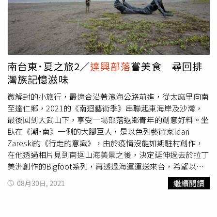
南台東˙夏之旅2／
達興部落
嘗美食 尋回排
灣族記憶滋味
微解封的小旅行，最適合沿著濱海公路前進，從太麻里向南
至達仁鄉，2021的《南迴藝術季》串聯起東海岸及沙灣，
最後回到大武山下，享受一場部落返鄉青年的創意好料。坐
臥在《潮˙南》一側的大腳巨人，是以色列藝術家Idan
Zareski的《行走的意識》，由於疫情沒能如期駐村創作，
在他透過相片見到南迴山海美景之後，決定延伸過去於拉丁
美洲創作的Bigfoot系列，再透過海運運送來台，希望以赤
足巨人串起南迴與世界的美好連結。秘境沙灘 現隱藏作品
繼續閱讀
08月30日, 2021
再往南穿過涵洞抵達金崙部落的秘境沙灘，猶如一幅立體畫
框的《方圓之間》是阿美族藝術家哈拿‧葛琉的作品，鋼筋
與枕木架出的「方」框，和馬賽克拼貼出的「圓」，象徵著