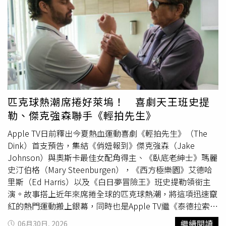
國家被列入該名單，批評越南長期未有效保護智慧財產權，
民生活的公益計畫大打折扣。捐贈企業負責人表示，公司原
甚至形容其為全球最嚴重的侵權國之一。面對可能提高關稅
本希望透過公益捐贈為地方做些實事，沒想到花費數十萬元
及影響雙邊貿易的風險，越南政府承諾5月查辦侵權案件數
購買的設備竟全是劣質品，目前已無法聯繫到當初負責交易
量將較去年同期增加至少20%；然而，美國5月底仍宣布展
的經銷公司人員，對事件發展也感到相當無奈。由於此案涉
開新一輪調查，評估越南是否因長期放任侵權行為而損害美
及跨地區產品品質爭議，陽春市市場監督管理局表示，將盡
國企業利益，使越南政府再度加大執法力道，西貢廣場、濱
快把相關線索移交佛山市市場監督管理局調查，追查涉案經
城市場等知名仿冒品集散地均成為重點掃蕩目標。警方隨後
銷商及產品來源，依法釐清責任，保障公益捐贈及消費者權
持續擴大行動。6月10日，清化省警方再破獲一個大型仿冒
益。
匹克球熱潮席捲好萊塢！ 喜劇天王班史提
珠寶集團，查扣超過1萬件仿冒Bvlgari、Cartier、Louis
勒、傑克強森聯手《輕拍先生》
Vuitton及Tiffany & Co等品牌飾品，估計非法獲利約114萬
美元（約新台幣3300萬元），胡志明市、河內多間服飾
Apple TV日前釋出今夏熱血運動喜劇《輕拍先生》（The
店、鞋店及倉庫也陸續遭到搜索。儘管如此，仿冒商品供應
Dink）首支預告，集結《俏妞報到》傑克強森（Jake
鏈並未因此中斷。報導指出，多數仿冒商品源頭來自大陸，
Johnson）與奧斯卡最佳女配角得主、《臥底老紳士》瑪麗
由越南批發商大量進口後再配送至全國各地；加上許多國際
史汀伯格（Mary Steenburgen），《西方極樂園》艾德哈
精品原本就在亞洲生產，不論是皮革裁切、縫製加工或零件
里斯（Ed Harris）以及《白日夢冒險王》班史提勒領銜主
製造，都讓部分技術、人力及材料流向地下市場，形成難以
演。故事搭上近年來席捲全球的匹克球熱潮，將這項迅速竄
切斷的灰色供應鏈。對於政府加強執法，本土設計師Thi
紅的熱門運動搬上銀幕，同時也是Apple TV繼《泰德拉索：
Nguyen抱持支持態度。她表示，越南並不缺乏優秀的裁縫
錯棚教練趣事多》後，再度推出充滿熱血與歡笑的運動喜劇
繼續閱讀
06月30日, 2026