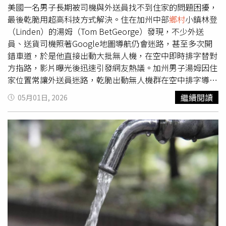
傅崐萁強調，台灣自己培養出來的優秀醫生跟護理師要盡量
美國一名男子長期被司機與外送員找不到住家的問題困擾，
留在台灣，閣揆卓榮泰喊出「用更簡單的考題讓更多人進
最後乾脆用超高科技方式解決。住在加州中部
鄉村
小鎮林登
來」實在不像樣，只有「三班護病比」入法保障醫護人員開
（Linden）的湯姆（Tom BetGeorge）發現，不少外送
始，才能釜底抽薪地守護民眾健康。
員、送貨司機照著Google地圖導航仍會迷路，甚至多次開
錯車道，於是他直接出動大批無人機，在空中即時排字替對
方指路，影片曝光後迅速引發網友熱議。加州男子湯姆因住
家位置常讓外送員迷路，乾脆出動無人機群在空中排字導航
提醒司機。（圖／翻攝自Tom BetGeorge臉書）從影片可
繼續閱讀
05月01日, 2026
見，當一輛送貨車準備駛入錯誤車道時，天空中的無人機群
立刻亮起，排出「走錯了，請倒車」的字樣，宛如大型空中
路標。等到車輛開始修正方向後，無人機又即時變換隊形，
改成「這就對了，繼續前進」，最後還出現一支發光箭頭，
直接指向正確住家位置。湯姆表示，他的住家位置讓很多司
機與外送員相當頭痛，多數人依靠Google地圖前來，卻還
是會繞錯路。他甚至曾在街上設置路標，指向自家車道，但
效果仍然有限，最後才靈機一動，決定用無人機群從空中引
導。加州男子湯姆因住家位置常讓外送員迷路，乾脆出動無
人機群在空中排字導航提醒司機。（圖／翻攝自Tom
BetGeorge臉書）這段影片曝光後，讓不少網友看傻眼，直