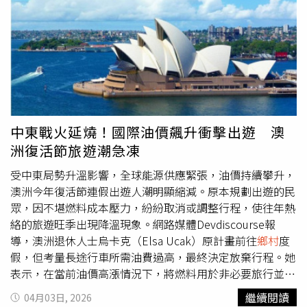
致轄區內部分地區停水於4/28上午9時至4/29上午8時，
裡一位有型的老外開著復古貨卡，與大伙兒談笑風生，其實
4/29上午8點後恢復供水，請貴用戶配合節約用水並預作儲
這位帥氣男子是昆凌的叔叔，本身是這支 MV導演的周杰倫
水準備。造成不便之處，敬請見諒。依據台南市政府道路挖
覺得昆凌叔叔的外型很有味道，所以特別邀請他參與演出。
掘條例，上下班時段須停止施工，如延後復水敬請見諒（遇
周杰倫的造型融入濃厚
鄉村
牛仔元素。（圖／杰威爾提供）
雨順延）。台南市（永康區）停水範圍停水時間：4/28
MV的整體造型也融入濃厚的
鄉村
牛仔元素，周杰倫一身皮
09:00至17:00（8小時）停水地區：台南市永康區大灣路40
革流蘇外套、牛仔帽與復古配件，搭配金黃色草地與木造穀
巷76-1號至276號(含弄)、大灣路40巷78弄、大灣路40巷
倉的場景，營造出宛如置身異國鄉間的氛圍。不僅如此，連
280弄、北興路107巷(含弄)。停水原因：配合水利局永康區
同場演出的昆凌叔叔、柯有倫、楊瑞代、罐頭、阿德也在造
中東戰火延燒！國際油價飆升衝擊出遊 澳
污水下水道改遷工程， 大灣路40巷182弄30號及大灣路40
型上統一風格，從服裝到樂器選擇皆經過細緻的設計，使整
洲復活節旅遊潮急凍
巷182弄36號旁(共2處)，辦理管線停水施工作業。高雄市停
體視覺更具完整性與故事性。音樂方面，這首歌主打療癒系
水範圍一、停水時間：4/28 00:00至05:00（5小時）停水地
鄉村
風格，以溫暖的吉他聲線為基底，融合自然感編曲與輕
受中東局勢升溫影響，全球能源供應緊張，油價持續攀升，
區：新莊仔路以南、博愛二路以東、自由二路以西、裕誠路
快節奏，讓人彷彿置身於開闊草原，在微風與陽光中緩緩前
澳洲今年復活節連假出遊人潮明顯縮減。原本規劃出遊的民
以北， 明誠二路以北、博愛二路以東、自由二路以西、明
行。方文山的歌詞有著極具畫面感的
鄉村
場景，方文山說：
眾，因不堪燃料成本壓力，紛紛取消或調整行程，使往年熱
華一路以南，自由二路西側(新莊仔路至至聖路)。停水原
「這首歌的音樂性很強，畫面感很療癒，旋律會拉動文字的
絡的旅遊旺季出現降溫現象。網路媒體Devdiscourse報
因：114年高雄所分區計量管網委外建置及漏水調查-小區管
前進，讓歌曲更有煙火氣。而杰倫的音樂有個特別之處，是
導，澳洲退休人士烏卡克（Elsa Ucak）原計畫前往
鄉村
度
網封閉測試。二、停水時間：4/28 22:00至 2026-04-29
在聽覺上帶領著粉絲到處旅行，加上MV視覺的輔助，讓這
假，但考量長途行車所需油費過高，最終決定放棄行程。她
04:00（5小時）停水地區：高雄市/阿蓮區/南蓮里、和蓮
種聽覺的旅行感更真實。所以這張專輯的合作，我彷彿也藉
表示，在當前油價高漲情況下，將燃料用於非必要旅行並不
里、峯山里、崗山里、清蓮里、港後里、阿蓮里、青旗里。
著杰倫音樂的流動，去了好多地方。」
合理，也希望資源能留給更需要的人。報導指出，復活節一
繼續閱讀
04月03日, 2026
共8個村里。停水原因：阿蓮區中正路、成功街、忠孝路、
向是澳洲重要的旅遊高峰。根據原先預估，今年將有超過