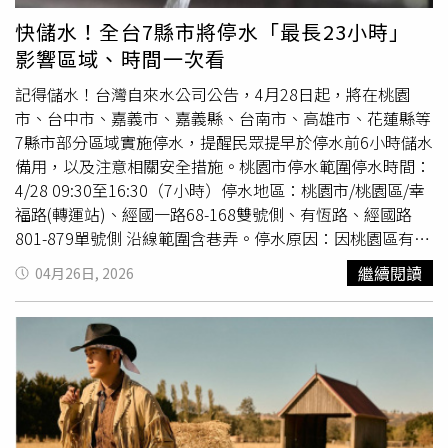
呼這根本是「外送界最高規格導航」、「Google地圖輸
快儲水！全台7縣市將停水「最長23小時」
了」、「有錢人的路標太浮誇」。也有人開玩笑說，外送員
影響區域、時間一次看
只是想送個包裹，沒想到遇到堪比大型演唱會等級的空中燈
光秀。不過，也有網友揶揄，這種不惜重資的指路方式根本
記得儲水！台灣自來水公司公告，4月28日起，將在桃園
是在炫富，質疑與其花錢買無人機，不如改善道路或門牌標
市、台中市、嘉義市、嘉義縣、台南市、高雄市、花蓮縣等
示。對此，有人也指出，湯姆並不是一般屋主，他本身就是
7縣市部分區域實施停水，提醒民眾提早於停水前6小時儲水
無人機燈光秀公司「Magical Light Shows」的老闆，自稱是
備用，以及注意相關安全措施。桃園市停水範圍停水時間：
「用光作畫的人」，大型空中展演正是他的本業。也因為湯
4/28 09:30至16:30（7小時）停水地區：桃園市/桃園區/幸
姆的專業背景，這場「空中導航」不只是單純指路，更像是
福路(轉運站)、經國一路68-168雙號側、有恆路、經國路
一場迷你版無人機燈光秀。原本惱人的外送迷路問題，被他
801-879單號側 沿線範圍含巷弄。停水原因：因桃園區有恆
轉化成創意展示，也讓影片在社群平台上快速瘋傳。
路120號對面,新裝工程-斷管連絡。台中市停水範圍停水時
繼續閱讀
04月26日, 2026
間：4/28 08:00至17:00（9小時）停水地區：台中市/沙鹿
區/正德路。停水原因：正德路段辦理汰換管線工程。嘉義
市停水範圍停水時間：4/28 10:00至16:00（6小時）停水地
區：嘉義市西區嘉義市西區竹村里竹子腳1-3號至竹子腳98
號及北港路1456號至1514號。停水原因：因辦理新裝工程
(建案名稱:梠藝建設有限公司,裝置地址:嘉義市西區竹村段５
３９－３地號等１１戶)需停水聯結施工。 (一)本公司於實