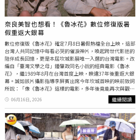
密（Miami）的22歲工程師聖塞薩里奧（Haily San
Cesario）表示：「因為實在太熱了，我全身都穿白色衣
服，而且無論走到哪裡都帶著我的小型電風扇。」西班牙國
奈良美智也想看！《魯冰花》數位修復版暑
家氣象局（AEMET）向多個地區發布紅色及橙色警報，警
假重返大銀幕
告伊比利半島（Iberian Peninsula）大部分地區及馬略卡島
（Mallorca）的氣溫，將超過攝氏39至40度，並表示這波
數位修復版《魯冰花》確定7月8日暑假熱檔全台上映，這部
熱浪至少將持續至本週末。極端高溫也開始影響基建設施的
台灣人共同記憶中每看必哭的催淚神片，喚起跨世代影迷的
運作。法國國營鐵路公司（SNCF）董事長卡斯泰（Jean
陪伴成長回憶，更是本屆坎城影展唯一入選的台灣電影。改
Castex）在巴黎蒙帕納斯車站（Gare Montparnasse）表
編自「臺灣文學之母」鍾肇政同名小說的經典電影《魯冰
示，鐵路網路已受到高溫「嚴重影響」，因為高溫可能損壞
花》，繼1989年8月在台灣首度上映，睽違37年後重返大銀
架空電纜，並導致鐵軌膨脹變形。他指出，目前已有3,500
幕。誠如該片攝影指導李屏賓出席今年坎城首映的映前致詞
名員工投入監控鐵路網路，另有2,000人待命執行緊急維修
所說：「像《魯冰花》這樣的電影，多年後竟能再次與觀眾
工作，同時呼籲高風險族群旅客延後行程。該公司已取消截
相遇，如果不是電影本身擁有生命，我們又該如何解釋
繼續閱讀
06月16日, 2026
至22日的71班城際列車，影響多條主要路線。在德國，氣
呢？」此次數位修復版《魯冰花》透過世界電影藝術殿堂坎
溫也高達攝氏38度。德國氣象局（DWD）警告，包括首都
城影展入選展映，在國際影壇引發關注討論，尤其坎城首映
柏林（Berlin）在內的東部地區可能出現強烈雷暴。大量降
現場，放映到後半已有啜泣聲此起彼落，映後各國觀眾起立
雨已對露天舉辦的世界音樂節（Fête de la Musique）活動
拭淚鼓掌致敬，得到極高讚譽。就連日本當代藝術大師奈良
造成干擾。此外，雖然網球球迷們期待美國選手佩古拉
美智也在社群平台分享直呼「非常想看《魯冰花》！」他更