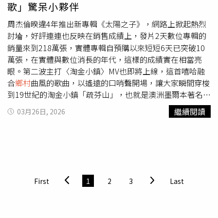
溫參與抗議。而在美國首都華盛頓特區（Washington,
歌」驚呆小夥伴
DC），則有數千名遊行者湧入國家廣場（National
Mall），高舉著「川普必須立刻下台！」與「對抗法西斯主
周杰倫暌違4年推出新專輯《太陽之子》，網路上掀起熱烈
義」的標語。67歲退休人士帕沃塞維奇（Robert
討埨，好評連連也反映在銷售成績上，發片2天數位專輯的
Pavosevich）表示：「他一再說謊、撒謊、再說謊，但沒有
銷量來到218萬張，實體專輯自預購以來短短6天已突破10
人發聲。我們正處於1個非常糟糕的局面。」反川普情緒也
萬張，在實體與數位消長的年代，這樣的成績實在相當亮
擴散至美國以外的地區。28日，歐洲多座城市同樣爆發示
眼。第二波主打〈淘金小鎮〉MV也即將上線，這首嘻哈融
威，包括荷蘭首都阿姆斯特丹（Amsterdam）、西班牙首
合
鄉村
曲風的歌曲，以遙遠的口哨聲開場，讓大家瞬間穿梭
都馬德里（Madrid）與義大利首都羅馬（Rome），其中羅
到19世紀的淘金小鎮「疏芬山」，也就是澳洲墨爾本著名的
馬有2萬人在嚴密警力的監控下遊行。首次「無王抗議」於
淘金鎮。歌曲加入異國感的現代Hip Hop節奏，混搭出一種
繼續閱讀
03月26日, 2026
去年6月川普79歲生日，以及他在華盛頓舉辦的閱兵活動當
充滿現代卻又懷舊的絕妙聽感。方文山運用文字的明暗對
天同日進行。當時從紐約到舊金山（San Francisco）共有
比，強化了淘金者在絕望與希望之間掙扎的心境。事實上
數百萬人上街。第2次抗議則發生在去年10月，主辦方當時
〈淘金小鎮〉是先拍MV再寫歌的作品，2023年周杰倫拍攝
估計吸引約700萬人參與。28日的目標是動員更多人上街，
外景節目《周遊記》時來到澳洲墨爾本的「疏芬山」，當時
尤其此時正值川普支持率跌破40%，且11月期中選舉逼近
他覺得場地、畫面難得，直呼「只拍節目太浪費了」，於是
之際，其所屬的共和黨正面臨失去國會兩院控制權的風險。
要身邊的節目搭檔阿Ken、杜哥、Darren邱凱偉、柯有倫、
First
1
2
3
Last
報導補充，川普反對者批評他偏好以行政命令治國、動用司
陳冠霖、阿德，穿上當地淘金時代的服裝準備拍 MV，正當
法部打擊政敵，以及對化石燃料的執著與否認氣候變遷。民
大家一頭霧水，詢問：「請問現在是要拍哪一首歌的
眾也不滿他削弱種族與性別多元政策，以及在競選時標榜和
MV？」沒想到周董說：「沒有歌！先拍了再寫。」他更趁