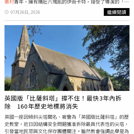
鄉村
青年，擁有精壯六塊肌的伊尚卡特，接受了導演的「減
肌」要求，不僅兩個月內瘋狂減重10公斤，讓身體呈現乾
繼續閱讀
07月26日, 2026
癟、虛弱的視覺效果，毫無偶像包袱、完全融入泥濘與汗水
的洗鍊演技，獲得印度金偶像獎等四座影帝大獎，被視為為
當今寶萊塢最具實力的新星代表。伊尚卡特是印度寶萊塢男
星拉吉卡特（Rajesh Khattar）與戲劇女星妮麗瑪阿齊姆
（Neelima Azeem）之子。童星出道的他，2017年首度擔
綱男主角，即出演伊朗名導馬基麥吉迪首度赴印度拍攝的電
影《雲端之上》，自此進軍國際。伊尚卡特今年因為演出電
影《我們要回家》再次大紅。該片重現2020年印度疫情封
城、徒步返鄉的震撼場景。為捕捉最真實的疲憊狀態，伊尚
卡特片中做了極大的肉體犧牲與「苦力演出」：不僅得和成
千上萬的臨時工難民混在一起，在毫無遮蔽的滾燙柏油路上
徒步長征1200公里，還得在沙塵滾滾、高溫曝曬中，暴民
英國版「比薩斜塔」撐不住！最快3年內拆
式爭搶擠上人滿為患的返鄉火車，堪稱一次極度考驗意志力
除 160年歷史地標將消失
的「沉浸式」演出。伊尚卡特甩偶包減肌10KG演出《我們
要回家》連拿4座影帝。（圖／海鵬提供）有趣的是，伊尚
英國一座因傾斜尖塔聞名、被譽為「英國版比薩斜塔」的歷
卡特戲外竟是個護膚達人，下戲常會敷泥狀面膜、做皮膚護
史教堂，近日因結構安全問題獲准拆除最具代表性的尖塔，
理，與他在片中灰頭土臉、在公路塵土中連滾帶爬的模樣有
引發當地民眾與文化保存團體關注。雖然教會強調此舉是為