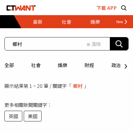
跳至主要內容區塊
下載 APP
最新
社會
娛樂
財經
⊗ 清除
全部
社會
娛樂
財經
政治
顯示結果第 1 ~ 20 筆 / 關鍵字「
鄉村
」
更多相關新聞關鍵字：
英國
美國