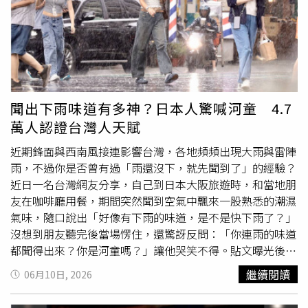
（Jessica Pegula）與捷克選手諾斯科娃（Linda
提到正因自己也是1960年代於日本農村長大，對這部「描
Noskova）之間的女子單打決賽，但由於暴雨與強風來襲，
寫同一年代台灣
鄉村
擁有繪畫天分的少年，透過茶農家庭映
柏林公開賽（Berlin Open）主辦單位被迫疏散場地人員。
照出地方差距與教育問題的作品」產生強烈的情感共鳴。今
野生動物救援機構也表示，熱浪正帶來日益沉重的壓力。位
（16）日也同步公開1989年原版海報，海報文案寫著「魯
於比利時那慕爾（Namur）附近的1間救援收容中心表示，
冰花謝了，農人把它埋在茶樹下，花就會變成肥料，使茶葉
近幾天已收容約150隻因高溫而出現不良反應的動物，其中
長得很茂盛。魯冰花雖然死了，我們卻可以喝到好茶」，字
幼鳥尤其容易受到影響。救援收容中心創辦人德雅熱爾
裡行間再度喚醒觀眾對《魯冰花》的記憶。
聞出下雨味道有多神？日本人驚喊河童 4.7
（Romain De Jaegere）稱：「雛鳥寧可跳出巢穴，也不願
萬人認證台灣人天賦
留在巢裡被活活熱死、像被烤熟一樣。」他補充，比利時各
地的救援中心目前皆已不堪負荷。與此同時，法國每年於21
近期鋒面與西南風接連影響台灣，各地頻頻出現大雨與雷陣
日舉行的音樂節（Music Day）特別也令當局擔憂。這項全
雨，不過你是否曾有過「雨還沒下，就先聞到了」的經驗？
國性的夏至慶祝活動涵蓋數以千計的音樂會，地點遍布
鄉村
近日一名台灣網友分享，自己到日本大阪旅遊時，和當地朋
廣場、電子音樂派對場地以及巴黎的夜店，不僅凝聚地方社
友在咖啡廳用餐，期間突然聞到空氣中飄來一股熟悉的潮濕
群，也愈來愈吸引國際遊客參與。法國政府已在「紅色警
氣味，隨口說出「好像有下雨的味道，是不是快下雨了？」
報」區域禁止公共飲酒，並要求音樂節活動主辦單位限制酒
沒想到朋友聽完後當場愣住，還驚訝反問：「你連雨的味道
精使用，以「維持緊急服務量能，並讓醫護人員能夠專注照
都聞得出來？你是河童嗎？」讓他哭笑不得。貼文曝光後吸
顧最脆弱的民眾」。當局特別擔心居住在酷熱街道上的民
引超過4.7萬人按讚，不少網友更笑稱，聞出下雨前的味道
繼續閱讀
06月10日, 2026
眾，以及安養機構中的長者和獨居老人。2003年的一場熱
根本是台灣人的基本技能。原PO在Threads發文表示，自己
浪曾導致約15,000名長者死亡，成為法國社會深刻反思與檢
久違回到日本，某天與大阪友人在咖啡廳聊天時，突然察覺