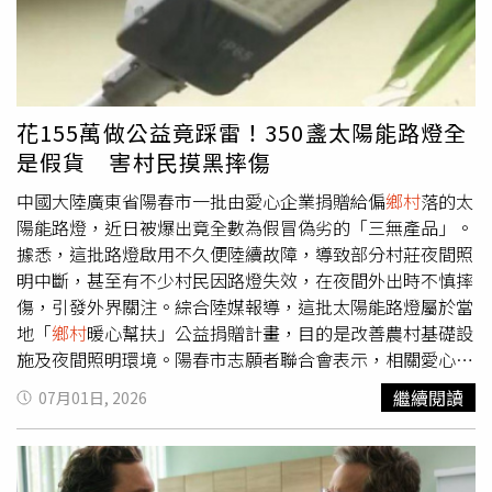
（約新台幣870元）即可入手，攤位上更陳列大量印有
Chanel、Prada、Louis Vuitton、Rolex等品牌標誌的包
包、服飾與鐘錶，形成官方大力取締、民間照常販售的強烈
反差。越南政府5月7日正式啟動全國打擊侵犯智慧財產權專
案，整頓仿冒商品、商標侵權及網路盜版等問題。事實上，
花155萬做公益竟踩雷！350盞太陽能路燈全
越南多年來幾乎每隔一段時間便會發動查緝，但市場業者普
是假貨 害村民摸黑摔傷
遍認為過去多半只是短暫執法。胡志明市西貢廣場（Saigon
Square）一名化名Thanh Truc的服飾攤商表示，以往市場稽
中國大陸廣東省陽春市一批由愛心企業捐贈給偏
鄉村
落的太
查人員通常帶著攝影團隊前來，查扣部分高價商品、拍攝畫
陽能路燈，近日被爆出竟全數為假冒偽劣的「三無產品」。
面後便離開，沒多久攤商又恢復正常營業。她透露，市場內
據悉，這批路燈啟用不久便陸續故障，導致部分村莊夜間照
甚至形成默契，只要有人發現稽查人員接近，就會吹哨示
明中斷，甚至有不少村民因路燈失效，在夜間外出時不慎摔
警，各店家立刻將商品收起，因此警方往往只能查到少數店
傷，引發外界關注。綜合陸媒報導，這批太陽能路燈屬於當
面。然而，這次情況與過去明顯不同，愈來愈多店家不敢再
地「
鄉村
暖心幫扶」公益捐贈計畫，目的是改善農村基礎設
將印有名牌Logo的商品公開展示，而是藏放在店內後方或
施及夜間照明環境。陽春市志願者聯合會表示，相關愛心企
倉庫，等熟客詢問時才拿出販售，顯示業者雖然沒有完全停
業當時依正常採購程序，向廣東佛山一家經銷公司購買350
繼續閱讀
07月01日, 2026
業，但經營模式已開始改變。分析指出，越南此次大動作整
套太陽能路燈，總金額逾人民幣33萬元（約新台幣155萬
頓，背後與美國施加的國際壓力密不可分。今年4月，美國
元）。不過，路燈安裝投入使用後不久便頻頻故障，經全面
貿易代表署（USTR）將越南列為「智慧財產權保護優先觀
清查後發現，整批產品均屬沒有生產廠名、廠址及品質合格
察國」（Priority Foreign Country），這也是13年來首次有
證明的「三無產品」，品質明顯不符標準，也讓原本改善村