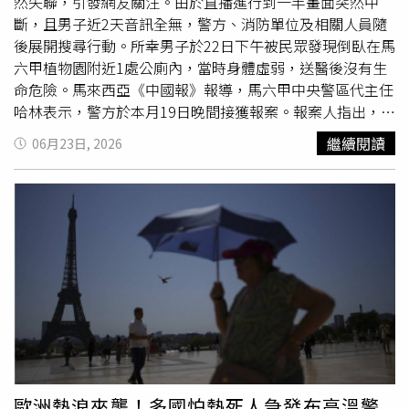
然失聯，引發網友關注。由於直播進行到一半畫面突然中
斷，且男子近2天音訊全無，警方、消防單位及相關人員隨
後展開搜尋行動。所幸男子於22日下午被民眾發現倒臥在馬
六甲植物園附近1處公廁內，當時身體虛弱，送醫後沒有生
命危險。馬來西亞《中國報》報導，馬六甲中央警區代主任
哈林表示，警方於本月19日晚間接獲報案。報案人指出，他
當晚8時30分左右觀看某TikTok帳號進行靈異直播，直播地
繼續閱讀
06月23日, 2026
點位於愛極樂
鄉村
俱樂部一帶，未料約30分鐘後，直播畫面
突然中斷，當下便直覺不對勁。報案人隨後前往直播地點尋
找直播主，並多次透過電話及WhatsApp聯繫對方，但始終
未獲回應。由於擔心發生意外，最終決定向警方求助，希望
協助確認男子下落。警方受理案件後展開調查與搜尋工作。
另一方面，馬六甲州消防與拯救局副局長莫哈末沙隆指出，
愛極樂消防局於22日中午12時18分接獲失蹤通報後，立即
派出7名消防員投入搜救行動，並聯合警方及州固體廢料與
公共衛生管理機構人員，在愛極樂
鄉村
俱樂部、周邊度假村
以及馬六甲植物園等區域進行地毯式搜索。經過數小時搜尋
後，搜救人員最終在馬六甲植物園Skytrex設施附近的公廁
內發現失蹤男子。當時男子意識清醒，但身體狀況相當虛
歐洲熱浪來襲！多國怕熱死人急發布高溫警