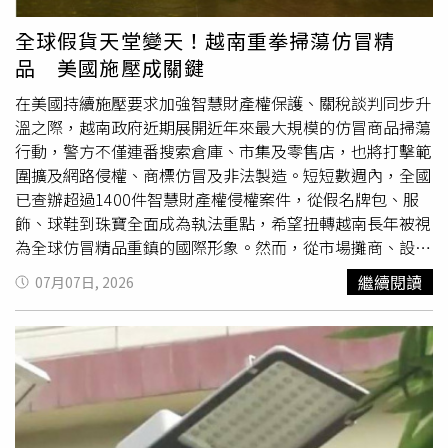
針對大馬士革及周邊
鄉村
地區共4個社區同步展開的突襲行
動，成功逮捕了這些嫌犯。7日的爆炸事件發生後，法國總
全球假貨天堂變天！越南重拳掃蕩仿冒精
統馬克宏（Emmanuel Macron）與敘利亞總統沙拉
品 美國施壓成關鍵
（Ahmed al-Sharaa）也共同發表談話。馬克宏指出：「我
們必須立即與所有傷者站在一起，持續在安全問題上採取毫
在美國持續施壓要求加強智慧財產權保護、關稅談判同步升
不妥協的立場……但也不能讓自己因此陷入動盪。」
溫之際，越南政府近期展開近年來最大規模的仿冒商品掃蕩
行動，警方不僅連番搜索倉庫、市集及零售店，也將打擊範
圍擴及網路侵權、商標仿冒及非法製造。短短數週內，全國
已查辦超過1400件智慧財產權侵權案件，從假名牌包、服
飾、球鞋到珠寶全面成為執法重點，希望扭轉越南長年被視
為全球仿冒精品重鎮的國際形象。然而，從市場攤商、設計
師、消費者到學者都坦言，這場整頓雖然聲勢浩大，但要徹
繼續閱讀
07月07日, 2026
底根除假貨產業，恐怕沒有想像中容易。根據BBC報導，今
年稍早，警方突襲胡志明市郊兩座不起眼的倉庫，查獲超過
2萬3000雙印有Nike、Adidas、Crocs、Gucci等知名品牌標
誌的仿冒拖鞋，市值約20億越南盾（約新台幣220萬元）。
然而，距離查緝地點僅約30公里的胡志明市觀光商圈內，相
同款式的商品仍在市場公開販售，原本海外售價高達900美
元（約新台幣2.6萬元）的精品拖鞋，仿製品只需30美元