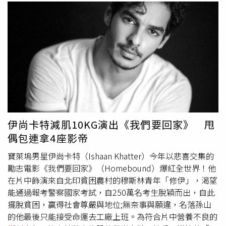
伊尚卡特減肌10KG演出《我們要回家》 甩
偶包連拿4座影帝
寶萊塢男星伊尚卡特（Ishaan Khatter）今年以悲喜交集的
勵志電影《我們要回家》（Homebound）爆紅全世界！他
在片中飾演來自北印貧困農村的穆斯林青年「修伊」，渴望
能通過報考警察國家考試，自250萬名考生脫穎而出，自此
擺脫貧困，贏得社會尊嚴與地位;無奈事與願違，名落孫山
的他最後只能接受命運去工廠上班。為符合片中營養不良的