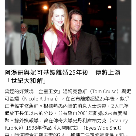
討的重要事件。
空氣中瀰漫一股濕濕的味道，直覺認為應該快下雨了，因此
脫口而出提醒朋友。沒想到對方聽完後露出不可思議的表
情，還開玩笑稱他是不是日本傳說中的河童。原PO事後則
幽默補充一句：「我是台北人啦！」暗示長期生活在多雨環
境中，早已習慣從空氣變化判斷天氣。貼文曝光後立刻引發
大批網友共鳴，不少人認為聞出雨味再正常不過。「真的有
人聞不到嗎？」、「這不是台灣人的基本技能嗎」、「我一
直以為大家都聞得到」、「北部人從小就會」、「基隆人根
本不用聞，直接內建氣象預報系統」。還有人表示，自己甚
至不用看到烏雲，只要聞到那股特殊氣味，就知道雨快來
阿湯哥與妮可基嫚離婚25年後 傳將上演
了。不少網友也分享自己聞到的「雨味」究竟是什麼味道。
「世紀大和解」
有人形容是淡淡的泥土味，有人認為是潮濕發霉的氣味，也
有人覺得像是金屬鐵鏽味。「快下雨時空氣中會有一種鐵鏽
曾經的好萊塢「金童玉女」湯姆克魯斯（Tom Cruise）與妮
味，表示濕度開始增加了」、「從吹來的風就能感覺到空氣
可基嫚（Nicole Kidman），在宣布離婚超過25年後，似乎
變重」、「在室內也聞得到外面飄進來的潮濕泥土味」。還
正準備重修舊好。根據熟悉內情的消息人士透露，2人已準
有民眾表示，下雨前除了能聞到氣味，眼睛也會開始發癢，
備放下長年以來的分歧，並有望自2001年離婚以來首度團
甚至身體關節都會有感覺。除了靠氣味判斷天氣，也有許多
聚。據外媒報導，曾在傳奇大導史丹利庫柏力克（Stanley
人分享自己的「氣象絕活」。有人會觀察鳥類與昆蟲活動狀
Kubrick）1998年作品《大開眼戒》（Eyes Wide Shut）
況，如果雨停後昆蟲開始鳴叫，通常代表天氣即將放晴；反
中，飾演貌合神離夫妻的2人，據傳已決定修補關係。知情