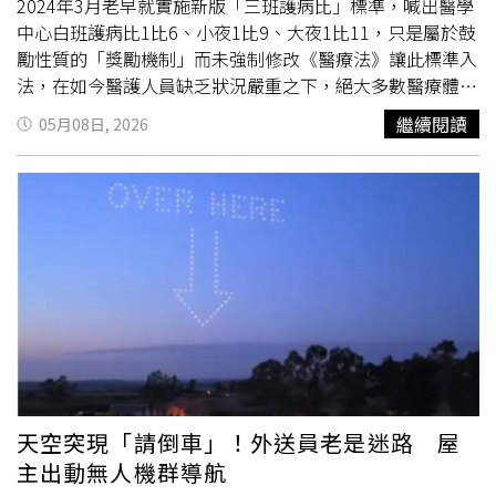
物在乾旱期間會分泌天然油脂，並被土壤、岩石及礦物吸收
疑是邁進了一大步，但時間確實治癒了一切，2人都已經消
2024年3月老早就實施新版「三班護病比」標準，喊出醫學
儲存；當降雨來臨時，這些化合物會隨著濕氣釋放出來。此
化過往的傷痛，如今也走到能夠放下曾經主導彼此關係的怨
中心白班護病比1比6、小夜1比9、大夜1比11，只是屬於鼓
外，土壤中的放線菌還會產生一種名為「土臭素」
懟與苦澀的階段，可以說，他們現在真的已經冰釋前嫌。」
勵性質的「獎勵機制」而未強制修改《醫療法》讓此標準入
（Geosmin）的天然物質，當雨滴撞擊地面或濕度快速升高
法，在如今醫護人員缺乏狀況嚴重之下，絕大多數醫療體系
時，這些分子會飄散至空氣中，形成人們熟悉的泥土香與特
根本難以達標。而總統賴清德在2024年選戰前承諾，會在
繼續閱讀
05月08日, 2026
殊氣味。由於台灣氣候潮濕、多雨，不少民眾長期生活在這
就職2年內讓「三班護病比」入法，如今就職快要2年了，5
樣的環境中，對空氣中的細微變化格外敏感，也難怪許多人
日更有上千人包圍衛福部抗議，要求在5月20日就職二周年
都能在大雨來臨前，率先聞到那股熟悉的「下雨味」。
前明確宣布「三班護病比」寫入條文，在強制落實有法源之
下還能訂定罰則，就是要督促「三班護病比」落實到每個醫
護角落。國民黨立院黨團總召傅崐萁（右）強調捍衛「三班
護病比」決心不變，左為國民黨主席鄭麗文。（圖／方萬民
攝）傅崐萁觀察，台灣其實有最好的醫療品質跟醫療人才，
只不過這5、6年來不少改去日本、香港、新加坡甚至澳洲，
遠離台灣之後薪水2倍到4倍起跳，留在台灣的也轉入長照等
單位，至少有相對合理的上班時間，在在都讓第一線護理人
員缺員難解。傅崐萁感性表示，醫護「再世華佗」出走，醫
院不斷關床問題當然惡化，從COVID-19新冠疫情之後問題
天空突現「請倒車」！外送員老是迷路 屋
愈發嚴重，一個床位難求慘況不分都市
鄉村
，整體健保跟醫
主出動無人機群導航
療體系都生病了，我們的政府卻視若無睹、沒有有效作為。