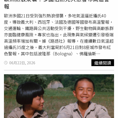
弱。緊急醫療援救服務隊（EMRS）立即為其進行初步檢查
報
與急救處置，隨後送往醫院接受進一步治療與觀察。目前警
方尚未公布男子失聯期間的具體經過及身體不適原因，相關
歐洲多國21日受到強烈熱浪侵襲，多地氣溫逼近攝氏40
情況仍待進一步調查釐清。莫哈末沙隆也藉此事件呼籲民
度，導致義大利、西班牙、法國及德國等國發布高溫警報，
眾，若遇到緊急狀況應第一時間撥打999報案，避免延誤黃
交通運輸、鐵路與公共活動受到干擾，野生動物與高齡族群
金救援時間。他強調，民眾自行發動搜尋行動不僅可能增加
亦面臨健康風險。專家也指出，此現象與氣候變遷引發極端
安全風險，也可能影響救援效率，甚至造成「危機中的危
高溫頻率增加有關。據《路透社》報導，在連續數日氣溫超
機」，因此應透過正式通報機制，讓相關單位能夠有序且安
過攝氏35度之後，義大利當局於6月21日對8座城市發布紅
全地展開救援工作。
色警報，其中包括波隆那（Bologna）、佛羅倫斯
（Florence）、米蘭（Milan）及杜林（Turin）。這波氣溫
繼續閱讀
06月22日, 2026
飆升主要是由一股來自撒哈拉沙漠（Sahara）的熱空氣團向
北移動所造成，而推動這股熱空氣的則是一個被稱為「非洲
反氣旋」（African anticyclone）的強大高壓系統。氣象學
家表示，這套系統正在形成所謂的「熱穹頂」（heat
dome）現象，將熱空氣鎖在西歐與中歐上空，導致氣溫日
復一日的持續累積升高。這種情況反映出氣候變遷的惡化，
導致歐洲的熱浪正變得更加頻繁且劇烈。在西班牙首都馬德
里（Madrid），居民與遊客在逛著名的埃爾拉斯特羅跳蚤市
場（El Rastro）時，紛紛使用扇子來消暑。來自美國邁阿