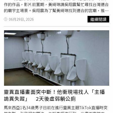
險，例如將Nike改為「Mike」，在避開侵權認定的同時，
部分靈感源自編劇尚克萊門茲的親身經歷。（圖／Apple TV
作的作品，影片前置期，黃綺琳請吳翔震幫忙尋找台灣適合
仍保留足以吸引消費者的品牌聯想。她認為，即使政府持續
提供）《輕拍先生》（The Dink）是一部令人捧腹大笑的小
的廟宇主場景。吳翔震為了幫黃綺琳找到適合的宮廟，推掉
加強執法，仿冒市場仍可能透過新的經營模式存續下去，
人物逆襲故事，卡司陣容還包含《半熟男女》派頓歐斯華
歐洲的旅行，還跟製作組到苗栗體驗台灣的辦桌文化，引薦
繼續閱讀
06月29日, 2026
「只要需求存在，就一定會有供給」，這也正是越南打擊假
（Patton Oswalt）、《週六夜現場》克蘿伊費曼（Chloe
了幾間廟，最後劇組選中宜蘭古結廣澤尊王保安廟，周邊環
貨數十年來始終難以徹底解決的根本原因。越南長年被視為
Fineman）、《週六夜現場》克里斯帕奈爾（Chris
境，風景，有種台灣
鄉村
古色古香的純樸美感，於是敲定主
全球仿冒精品集散地，從名牌包、服飾到球鞋均可見大量仿
Parnell），以及網球傳奇巨星安迪羅迪克（Andy
場景，宮廟主委正好就是吳翔震的父親吳建利。吳爸爸為此
製商品，政府近期全面加強取締。（圖／翻攝自X，
Roddick）本色演出。由《鐵男躲避球》班史提勒攜手《人
很開心，每天都在問短片什麼時候上映。《潛台詞》的演員
@BBCNews）
生切割術》約翰萊舍（John Lesher）、《冤家偷很大》羅
陣容包括王琄，禾浩辰，許月湘，吳翔震，王上菲，王嵐申
伯帕里斯（Rob Paris）與《捍衛任務》麥克威瑟里爾
等人，吳翔震表示：「 很開心能夠拍到金像獎導演黃綺琳
（Mike Witherill）擔任製片，主演傑克強森同時身兼製片。
的戲，這是一次值得珍藏的回憶，謝謝導演帶著我們進入美
《輕拍先生》（The Dink）將於 7 月 24 日在Apple TV全球
好的電影世界。」而且，吳翔震在演出中，還演唱個人首支
上線。《輕拍先生》（The Dink）將於7月24日在Apple TV
單曲《好人》，同時展現演技及歌喉。《潛台詞》於7月4
全球上線。（圖／Apple TV提供）
日，星期六下午1點40分，在台北市中山堂中正廳，還有一
場放映，女主角許月湘將專程從香港來台，與導演黄綺琳等
人，跟觀眾映後Q&A互動。王上菲(左起)，製片沈俞樺，吳
靈異直播畫面突中斷！他衝現場找人「主播
翔震，出席台北電影節《潛台詞》首映。（圖／吳翔震工作
詭異失蹤」 2天後虛弱躺公廁
室）
馬來西亞1名34歲男子日前在進行靈異主題TikTok直播時突