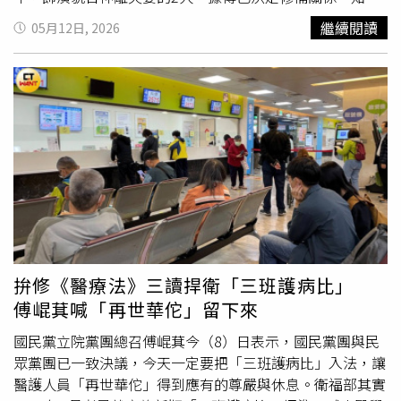
之若四周突然變得安靜，可能還有下一波降雨。也有人透過
人士透露，妮可基嫚近期與第2任丈夫、紐西蘭
鄉村
歌手齊
繼續閱讀
05月12日, 2026
風向、雲層厚度與濕度變化判斷雨勢大小，認為這些都是長
斯艾本（Keith Urban）的離婚，以及湯姆克魯斯希望修復2
年生活經驗累積出來的能力。留言區中還有一名山友分享親
人關係的想法，都是促成此事的關鍵原因。1名消息人士向
身經歷指出，過去在尼泊爾登山時，憑著空氣中的氣味與濕
英國雜誌《OK Magazine》表示：「湯姆與妮可如今在情感
度變化，判斷午後可能出現雷陣雨，因此提醒當地嚮導準備
上都走到了1個新的階段，對於『出現在同一個空間』這件
雨具。當時嚮導與揹工認為天氣穩定，甚至想賭一把不穿雨
事，不再感到緊張或不可能，而在很長一段時間裡，情況完
衣，沒想到不久後果然降下猛烈午後雷陣雨，讓同行眾人相
全不是如此。考慮到他們的過往經歷和距離，光是想到2人
當驚訝。此外，也有網友討論不同地區的雨味其實不太一
能坐下來面對面交談，都令人難以置信。」消息人士補充：
樣。有民眾認為都市的雨帶有潮濕、陰鬱甚至些許悶臭感，
「重新建立聯繫的想法並不是突然冒出來的，其實多年來一
聞起來較為黏膩；
鄉村
地區則夾雜青草與泥土香氣，感覺更
直默默存在，但雙方繁忙的日程安排，以及妮可個人生活中
加自然舒適。甚至有人認為，日本的雨聞起來比較乾淨，帶
的種種變故，讓這一切變得相當複雜。如今妮可已經走出前
有淡淡棉布氣息，與台灣潮濕悶熱的雨味截然不同。網友笑
陣子的離婚陰霾，重拾了生活的穩定感及情感的平衡點，她
說：「雨不只有味道，甚至還有不同的觸感。」事實上，
的心態也出現了明顯轉變。她變得更加堅強、更有自信，也
拚修《醫療法》三讀捍衛「三班護病比」
「聞到雨的味道」並非錯覺，而是有科學根據。嘉義縣環保
更願意重新面對過去那些曾經選擇逃避的人生片段。」知情
傅崐萁喊「再世華佗」留下來
局曾說明，下雨前的特殊氣味主要來自弱酸性雨水與地面物
人士進一步指出，2人對孩子的愛，也讓湯姆克魯斯與妮可
質、植物揮發油及空氣中的微粒產生反應所形成。當空氣濕
基嫚逐漸意識到修復關係的重要性，「她非常清楚，這件事
國民黨立院黨團總召傅崐萁今（8）日表示，國民黨團與民
度逐漸增加時，土壤與植物中的氣味分子便會被釋放到空氣
對他們的孩子而言具有多麼重大的意義，而這也是她願意向
眾黨團已一致決議，今天一定要把「三班護病比」入法，讓
中，人們因此能提前聞到特殊味道。科學家研究也發現，植
前看的重要動力之一。考量到他們已疏遠了這麼多年，這無
醫護人員「再世華佗」得到應有的尊嚴與休息。衛福部其實