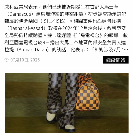
不採取相關措施。地方議會最終同意拆除計畫。保育官員坦
敘利亞當局表示，他們已逮捕近期發生在首都大馬士革
言，失去尖塔勢必削弱教堂作為當地重要地標的歷史意義，
（Damascus）連環爆炸案的涉案組織，初步調查顯示嫌犯
對此深感遺憾，但考量尖塔目前已存在嚴重結構缺陷，拆除
隸屬於伊斯蘭國（ISIL／ISIS）。相關事件也凸顯阿薩德
仍是不得不做的決定。根據規劃，工程將拆除尖塔上半部，
（Bashar al-Assad）政權在2024年12月垮台後，敘利亞安
保留下方結構，並改建為覆蓋鉛板的新屋頂，希望藉此解決
全局勢仍持續動盪。據卡達媒體《半島電視台》的報導，敘
多年來困擾教堂的漏水問題，同時降低建築受損風險。教會
利亞國營電視台於9日播出大馬士革地區內部安全負責人達
表示，未來若能募集足夠資金，仍希望依照原貌重建尖塔，
拉提（Ahmad Dalati）的談話。他表示：「針對涉及7月7日
不過目前尚未公布所需經費及施工時程。依照核准條件，拆
大馬士革爆炸案之涉案組織成員的初步調查顯示，該組織隸
繼續閱讀
07月10日, 2026
除工程須於3年內動工。英國維多利亞協會（The Victorian
屬於伊斯蘭國。」當天，法國總統馬克宏（Emmanuel
Society）則呼籲，相關單位應盡快提出重建計畫，並在拆
Macron）訪問大馬士革期間，當地接連發生2起爆炸，造成
除前完整記錄尖塔的結構與細節，作為未來復原的重要依
1人死亡36人受傷。此前一週，1枚炸彈才在1間深受律師歡
據。
迎的咖啡廳爆炸，造成10人死亡、21人受傷。敘利亞內政
部長哈塔卜（Anas Khattab）稍早於9日宣布，策劃這些爆
炸攻擊的嫌犯已遭逮捕。他在《敘利亞阿拉伯通訊社》
（Syrian Arab News Agency）發布的聲明中稱：「策劃2天
前針對大馬士革發動恐怖爆炸攻擊的涉案組織，目前已遭我
方拘押。」他補充，待調查完成後，當局將公布該組織成員
的身分、各自扮演的角色，以及所有相關聯繫。據悉，當局