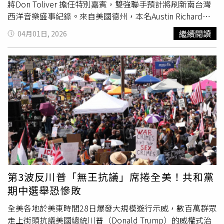
水期間，民眾應關閉抽水機電源，並慎防火警；建築物自來
將Don Toliver 擔任特別嘉賓，雙強聯手預計將刷新南台灣
水進水口低於地面的用戶，請將總表前制水閥栓關閉，以避
西洋音樂盛事紀錄。來自美國德州，本名Austin Richard
免發生可能虹吸污染。自來水公司建議，剛恢復供水時，請
Post的Post Malone，從狂妄不羈的熱血搖滾、拿著吉他不
繼續閱讀
04月01日, 2026
將全部水閥打開排氣，以利迅速恢復供水，管線末端或高地
插電深情自彈自唱、態度十足的R&B嘻哈，甚至全新跨界
鄉
區用戶，如因水壓較低致延遲供水，敬請諒察；恢復供水
村
樂風等，再配上滿身酷勁刺青與舞台上高能量Live實力，
後，如仍無（缺）水時，請通知水公司，本處將派專人到府
帶給觀眾強烈的視覺震撼，成就了 Post Malone在樂壇獨一
服務。
無二的地位。其音樂實力也收服了天后Taylor Swift 泰勒
絲、Beyoncé碧昂絲一同合作。世界巡迴《Post Malone
Presents The BIG ASS Stadium World Tour》亞洲場次唱
遍香港、曼谷、新加坡、吉隆坡與首爾等亞洲指標城市，9
月19日Post Malone將帶來一連串生涯代表作，橫跨流行、
R&B嘻哈、搖滾等多元曲風，全面展現其無可取代的現場爆
發力。
第3波反川普「無王抗議」席捲全美！共和黨
期中選舉恐慘敗
全美各地於美東時間28日爆發大規模遊行示威，數百萬群眾
走上街頭抗議美國總統川普（Donald Trump）的威權式治