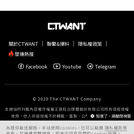
平，卻在上任後頻繁展現軍事力量，並讓美國再次深陷中東
著大家用餐休息的空檔，在腦海中構思出一個「密室偷黃
戰爭泥淖。與「無王抗議」有關的退伍軍人組織「共同防
金」的懸疑劇本，並在現場依照每個人的長相分配角色，要
衛」（Common Defence）成員沙阿（Naveed Shah）表
大家上演一齣互相猜忌、尋找嫌疑犯的戲碼。周杰倫的好友
示：「自上次遊行以來，這個政府讓我們更深陷戰爭。在國
們演出〈淘金小鎮〉MV。（圖／杰威爾提供）MV由周杰倫
內，我們看到公民在街頭被軍事化力量殺害。我們看到家庭
自己執導，飾演一名十九世紀在淘金小鎮的探長，追查一件
被拆散，移民社群遭到針對。這一切，都是為了1個人試圖
金條失蹤案，他以冷靜、觀察細微、抽絲剝繭的方式，看出
關於CTWANT
聯繫&爆料
隱私權政策
像國王一樣統治國家。」主辦方指出，全國已規劃超過
了鎮上每個人身上隱藏的秘密，真兇到底是誰？周杰倫以一
3000場抗議活動，涵蓋大城市、郊區與
鄉村
，甚至包括北
種豪爽瀟灑的態度，詮釋這個高維度視角的人生體悟，既充
發燒熱搜
極圈內的阿拉斯加科策布（Kotzebue）。明尼蘇達州亦成
滿了娛樂性更有他獨有的音樂哲學，就像創作一部十九世紀
Facebook
Youtube
Telegram
為焦點之一，因為數月前該州2名美國公民古德（Renee
的電影或畫作一樣。周杰倫擔任MV導演，並飾演探長的角
Good）與普雷蒂（Alex Pretti）才遭到移民執法人員殺
色。（圖／杰威爾提供）
害。傳奇搖滾歌手「工人皇帝」史普林斯汀（Bruce
Springsteen）創作歌曲紀念遭移民執法人員槍殺的美國公
民。（圖／達志／美聯社）傳奇搖滾歌手「工人皇帝」史普
© 2020 The CTWANT Company
林斯汀（Bruce Springsteen）也在該州首府雙子城之一的
本網站所刊載內容著作權屬王道旺台媒體股份有限公司所有或經授權
聖保羅（St Paul），演唱其在24小時內創作、紀念遇害美
使用，他人非經授權不許轉載、重製、公開播送或公開傳輸。
知道了，請關閉視窗
國公民的抗議歌曲〈Streets of Minneapolis〉，吸引數千
人聚集。他在演唱前表示：「他們的勇氣、犧牲與名字將不
為提供最佳服務，本站使用cookies，您可以點選
隱私權政策
會被遺忘。」主辦方也強調，計畫參與28日抗議的民眾中，
查看，若繼續瀏覽網頁，即表示同意我們的cookies政策。