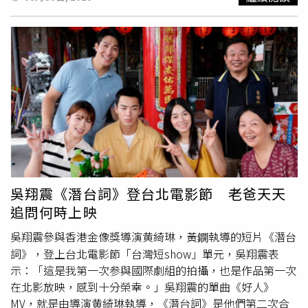
師與刺繡工藝人才，但長年受到仿冒市場擠壓，許多人最終
力作。《輕拍先生》以近年風靡全球的匹克球熱潮為背景，
只能進入仿冒工廠工作。她更感嘆，不少消費者願意花75美
講述一位昔日網球神童在人生跌落低谷後，回到父親經營的
元（約新台幣2200元）購買一件看似精品的仿製洋裝，卻
鄉村
俱樂部擔任網球教練，卻始終無法獲得父親認可。就在
嫌棄價格不到一半、由設計師親自設計製作的原創服飾太昂
舊傷迫使他放下熟悉的網球拍時，醫生開出一張意想不到的
貴，導致原創品牌生存更加困難。如今隨著仿冒店家陸續遭
處方箋，使他開始接觸匹克球，也重新燃起對運動的熱情，
查封，她也計畫增加投資、調整售價，希望市場能逐漸回歸
更開始面對多年來未曾放下的挫敗與心結。當俱樂部的未來
公平競爭。不過，也有不少越南民眾對掃蕩行動抱持保留態
岌岌可危，他也將迎來一場攸關親情、夢想與自我認同的關
度。峴港一名上班族Huy表示，自己平時經常購買仿冒球衣
鍵對決。在歡樂喜劇的氛圍之下，《輕拍先生》（The
與球鞋，原因很簡單，就是便宜、方便又容易取得，只要市
Dink）更探討人生低谷、自尊心與友情等深刻議題。導演喬
場仍買得到，他就不會改變消費習慣。研究消費倫理的
許格林鮑姆（Josh Greenbaum）分享：在所有荒謬與笑料
SKEMA商學院副教授陳氏清香（Thi Thanh Huong Tran）分
之下，《輕拍先生》真正想講述的是關於自我重塑、自尊、
析，越南約六成人口居住於
鄉村
地區，平均月收入僅225美
友情，以及主角在人生某個階段，以為自己的高光時刻早已
吳翔震《潛台詞》登台北電影節 老爸天天
元（約新台幣6500元），許多家庭根本沒有能力負擔真正
過去後，如何重新找到人生目標。這是一個充滿歡笑的世
追問何時上映
的精品，因此假貨成為最符合經濟能力的選擇。她認為，精
界，但對身處其中的角色而言，他們所面對的一切都無比真
品消費者與仿冒品消費者本就是截然不同的族群，即使市場
實。」值得一提的是，這個看似荒誕的故事，其實部分靈感
吳翔震參與香港金像獎導演黄綺琳，黃鐦執導的短片《潛台
沒有假貨，低收入族群也不會轉而購買正品，因此國際精品
源自編劇尚克萊門茲（Sean Clements）的親身經歷。他曾
詞》，登上台北電影節「台灣短show」單元，吳翔震表
品牌實際流失的營收其實有限。她也指出，市場需求始終是
因傷勢復健而開始參加匹克球公開交流活動，並與一群退休
示：「這是我第一次参與國際劇組的拍攝，也是作品第一次
仿冒產業難以消失的根本原因。近年不少業者已開始透過修
人士建立意想不到的友誼，這段難忘的經驗也成為《輕拍先
在北影放映，感到十分榮幸。」吳翔震的單曲《好人》
改品牌名稱、調整Logo或重新設計外觀等方式規避法律風
生》的創作靈感。《輕拍先生》這個看似荒誕的故事，其實
MV，就是由導演黄綺琳執導，《潛台詞》是他們第二次合