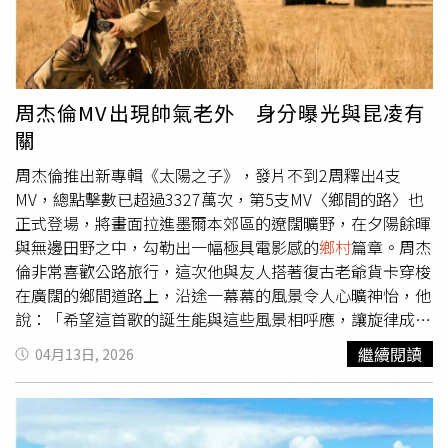
際執行時，將儘量縮小停水範圍及時間，造成您的不便，敬
請見諒。 (二)停水時間，請慎防火源，並請關閉抽水機電
源，以免損壞。 (三)建築物之自來水進水口低於地面之用
戶，在停水期間，請將總表前制水閥栓關閉，以避免發生可
能虹吸污染。 (四)停水範圍區域內之用戶，請自行儲水備
周杰倫MV出現帥氣老外 身分曝光與昆凌有
用，本公司於作業完成後，即恢復供水，管線末端及高地區
關
域，可能會有較延遲復水現象，請諒察。嘉義縣停水範圍停
水時間：4/28 08:00至18:00（10小時）停水地區：台南市
周杰倫推出新專輯《太陽之子》，發片不到2周釋出4支
白河區內角里；嘉義縣水上鄉南
鄉村
、忠和村。共3個村
MV，總點擊數已超過3327萬次，第5支MV〈鄉間的路〉也
里。1456號至1514號。停水原因：為辦理「嘉縣水上鄉南
正式登場，將畫面拉進墨爾本郊區的遼闊曠野，在夕陽餘暉
鄉村
火化場汰換管線工程」。台南市停水範圍停水時間：
與無邊田野之中，勾勒出一幅極具電影感的
鄉村
篇章。周杰
4/28 09:00至4/29 08:00（23小時）停水地區：停水區域(共
倫非常喜歡公路旅行，這次他與友人搭著復古老爺貨卡穿梭
18個里): 台南市/東 區：圍下里、大同里、成大里（大學路
在廣闊的鄉間道路上，沿途一幕幕的風景令人心曠神怡，他
西段以南）、東門里。 北 區：公園里、北華里、大興里、
說：「希望這首歌的誕生能與這些風景相呼應，讓旋律成為
小北里（和緯路以南）、長興里。 中西區：南美里、南門
『可以被聽見的畫面』。」〈鄉間的路〉MV於去年3月在墨
繼續閱讀
04月13日, 2026
里、城隍里、小西門里、永華里、法華里、赤嵌里、 郡王
爾本郊區拍攝，可見周杰倫以牛仔風造型與友人彈著吉他、
里、開山里。停水原因：04/28-04/29為配合台南市政府
隨音樂舞動身體，一行人搭著復古貨卡前行，午後的微風、
「台南火車站站前廣場圓環改建」需求，遂辦 理「台南火
鄉村
的穀倉、農場的拖拉機，彷彿構築出一幅純樸的水彩
車站站前廣場汰換管線工程」之新、舊供水幹管銜接工程，
畫，周杰倫還推著「稻草捲」，感受
鄉村
農忙的愉悅。MV