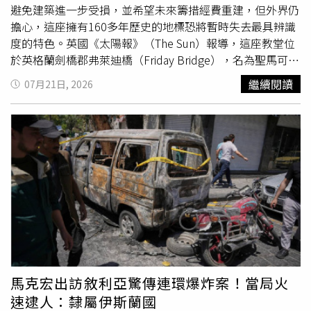
著極大的反差。《我們要回家》入選坎城影展一種注目單
避免建築進一步受損，並希望未來籌措經費重建，但外界仍
元，入圍今年奧斯卡最佳國際電影15強，在各平台皆獲得高
擔心，這座擁有160多年歷史的地標恐將暫時失去最具辨識
度評價。伊尚卡特也因為片中的精湛演出，連續榮獲印度金
度的特色。英國《太陽報》（The Sun）報導，這座教堂位
偶像獎、印度News18電影獎以及印度FOI在線獎等四座影
於英格蘭劍橋郡弗萊迪橋（Friday Bridge），名為聖馬可教
帝大獎，並獲Pinkvilla銀幕獎年度突破性演出大獎。再加上
堂（Church of St Mark），屬於英國二級登錄歷史建築
繼續閱讀
07月21日, 2026
他扎實的舞蹈實力，除被視為為當代寶萊塢實力派新星的代
（Grade II-listed）。由於教堂尖塔長年向一側傾斜，當地
表，更獲票選名列「寶萊塢最炙手可熱的單身漢」。《我們
居民暱稱它為「沼澤地的比薩斜塔」（Pisa of the
要回家》劇情敘述：兩位印度窮困小村長大的好友穆斯林青
Fens），也讓它成為當地最具代表性的景點之一。據了
年修伊（伊尚卡特 飾）與低種姓青年前登（維夏爾傑特
解，聖馬可教堂建於19世紀，至今已有超過160年歷史。由
瓦 Vishal Jethwa 飾），決定一起報考警察學校，以找回被
於當年尖塔採用較薄的磚塊興建，歷經歲月後逐漸產生明顯
剝奪的尊嚴、並扭轉命運。未料前登幸運考上，修伊卻名落
傾斜，不僅影響建築結構，也造成排水不良及屋頂漏水等問
孫山，終讓這段深厚的友誼面臨了嚴峻的考驗與危機。《我
題。去年，這座教堂更因保存狀況惡化，被英格蘭歷史建築
們要回家》由好萊塢名導馬丁史柯西斯擔任執行製片，獲讚
局（Historic England）列入「瀕危文化資產名錄」
譽是印度繼《貧民百萬富翁》、《三個傻瓜》後最感動人心
（Heritage atRisk Register）。為確保建築及民眾安全，教
的電影，不僅被「好萊塢報導」稱之為「今年最具震撼力的
堂牧師海恩斯（Rev Richard Hines）代表教會向地方政府提
電影」，「衛報」更挑明警告觀眾「帶上面紙，你會泣不成
出拆除尖塔申請。由於教堂屬於受法律保護的歷史建築，任
聲！」。《我們要回家》將於8月7日全台上映。寶萊塢影帝
何修繕或拆除工程都必須經過審核並取得許可。申請文件指
馬克宏出訪敘利亞驚傳連環爆炸案！當局火
伊尚卡特（左）和維夏爾傑特瓦在《我們要回家》中一起報
出，雖然拆除尖塔將使教堂在周邊開闊
鄉村
景觀中的地標性
速逮人：隸屬伊斯蘭國
考警察學校，未料遭到命運捉弄。（圖／海鵬提供）
降低，但現階段已無法忽視尖塔的結構安全問題，因此不得