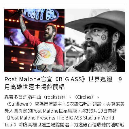
仁愛路…等區域，採夜間進行閥栓檢測作業，逐段檢測，測
450萬人次出遊，帶動約111億澳元（約新台幣約2,449億
完即開，若有不便敬請見諒。三、停水時間：4/27 22:00至
元）的觀光消費。不過，近期因伊朗相關衝突升高，加上荷
4/28 04:00（5小時）停水地區：高雄市/阿蓮區/和蓮里、清
姆茲海峽遭封鎖，影響全球石油運輸，使燃料供應吃緊、價
蓮里、港後里、石安里、阿蓮里、青旗里。共6個村里。停
格飆升，直接衝擊民眾出行意願。雪梨居民艾伯特（Rachel
水原因：阿蓮區頂安路附近區域，採夜間進行閥栓與管段檢
Abbott）坦言，面對不斷上漲的油價，只能選擇取消旅
測作業，管線逐段測試，試完即開，若有不便之處敬請見
行，改在家中度過假期。類似情況在各地出現，使今年復活
諒。四、停水時間：4/27 23:00至 4/28 03:00（4小時）停
節旅遊市場表現不如預期。此外，援助工作者佐塔利斯
水地區：高雄市/旗山區/延平一路、志航街、懷生街、旗甲
（Stav Zotalis）也感受到物價上升帶來的壓力。她指出，
路一段、民享街、民生一街、民生二街。停水原因：114年
雖然個人生活成本增加，但更憂心衝突地區民眾正面臨能源
旗山所分區計量管網設備增設、封閉改善工程及漏水調查。
短缺與物資不足的困境。專家分析，地緣政治緊張已對全球
花蓮縣停水範圍停水時間：4/28 01:00至05:00（4小時）停
經濟產生連鎖效應，從能源市場波動到民生消費改變，影響
Post Malone官宣《BIG ASS》世界巡迴 9
水地區：花蓮縣/新城鄉/中正路、中興路、仁義街、光復
層面廣泛。此次油價上漲不僅衝擊旅遊產業，也反映國際局
月高雄世運主場館開唱
路、助人街、北埔路、嘉里一路、嘉里三路、嘉里二路、嘉
勢對日常生活的深遠影響。
里四路、嘉里路、大德街、安樂街、民享街、民勤街、民族
靠著多首洗腦神曲〈rockstar〉、〈Circles〉、
路、民有街、民權街、民治街、福德路、華富街、華德街、
〈Sunflower〉成為串流霸主、9次鑽石唱片認證，與葛萊美
華興街、華陽街。停水原因：機場小區分段及斷水測試。自
獎入圍肯定的Post Malone巨星馬龍，將於9月19日帶著
來水公司提醒，請提早於停水前6小時完成儲水，以避免集
《Post Malone Presents The BIG ASS Stadium World
中於開始停水前大量儲水，造成管線末端用戶無水可用。停
Tour》降臨高雄世運主場館開唱。力邀破百億收聽的嘻哈戰