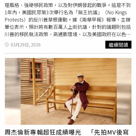
理風格、強硬移民政策，以及對伊朗發起的戰爭。這是不到
1年內，美國民眾第3次舉行名為「無王抗議」（No Kings
Protests）的反川普草根運動。據《南華早報》報導，主辦
單位表示，預計將有數百萬人上街抗議，針對的議題則包括
川普的移民執法政策、高通膨環境，以及美國政府在以色列
遊說集團的綁架下，對伊朗發動的戰爭。在美國人口最多的
繼續閱讀
03月29日, 2026
城市紐約市（New York），數萬名示威者集結，包括長期
批評川普的奧斯卡影帝勞勃狄尼洛（Robert De Niro），他
直言川普是「對我們自由與安全的生存性威脅。」長期批評
川普的奧斯卡影帝勞勃狄尼洛（圖中）也有參與示威。（圖
／達志／美聯社）抗議活動從亞特蘭大（Atlanta）一路延
伸至聖地牙哥（San Diego），而阿拉斯加居民也預計在當
天稍晚加入行列。36歲退伍軍人馬克麥考吉（Marc
McCaughey）在亞特蘭大表示：「沒有人民的同意，任何
國家都無法治理。我們站出來，是因為我們覺得憲法正以多
種方式受到威脅。現在的情況不正常，也不正確。」與此同
時，在底特律附近的密西根州「西布盧姆菲爾德鎮區」
（West Bloomfield Township），民眾也頂著零度以下低
周杰倫新專輯超狂成績曝光 「先拍MV後寫