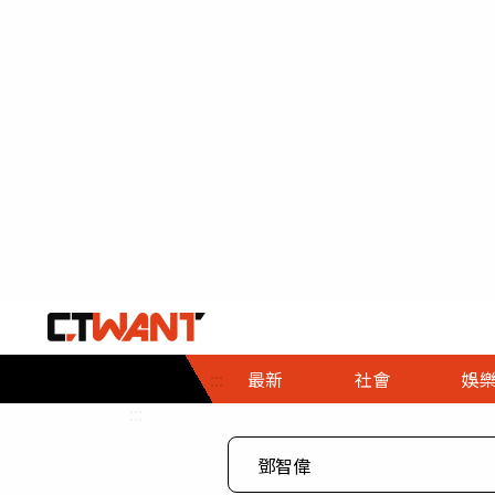
社會首頁
娛樂首頁
財經首頁
政
:::
最新
社會
娛
時事
即時
熱線
:::
直擊
大條
人物
調查
專題
３Ｃ