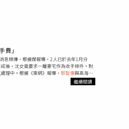
手費」
消息頻傳，根據媒報導，2人已於去年1月分
不成後，沈女竟要求一層豪宅作為收手條件。對
正處理中。根據《東網》報導，
鄧智偉
與高海寧
後因工作關係於去年3月在香港夜場認識沈小
繼續閱讀
事、經理人、家人，連前女友高海寧也不放過，
師處理後續，並坦言擔心此事牽連到高海寧，
同，她表示自己不是夜總會小姐，是做行銷的，
海寧，目前該案正處理中。