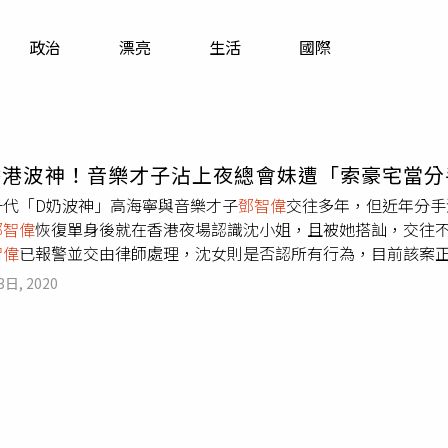
寵物
政治
漂亮
生活
國際
運勢
運動
梅酒
香港波神！音樂才子沾上夜總會妹遭「索豪宅當分
一代「D奶波神」高海寧與音樂才子
鄧智偉
交往多年，但近年分手
鄧智偉
恢復單身後就在香港夜場認識沈小姐，且被她搭訕，交往
智偉
已報警並交由律師處理，沈女則是否認所有行為，目前該案
分隔中港兩地，聚少離多，已於去年一月正式分手，
鄧智偉
分手
3日, 2020
想到對方不停騷擾
鄧智偉
，甚至還電郵及電話騷擾
鄧智偉
的舊同
一層豪宅作為收手條件。對此，
鄧智偉
今年2月已報警並交由律
然擔心，因為她是好女生」。不過沈小姐的說法與
鄧智偉
完全不
鄧智偉
確實有交往過9個月，今年1月才分手，並強調沒有騷擾高