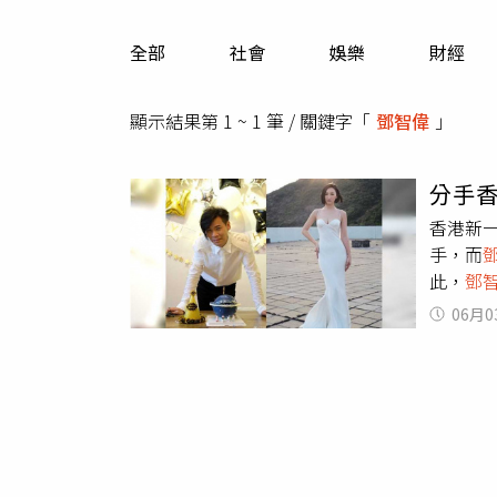
人物
汽車
全部
社會
娛樂
財經
專欄
房產新勢力
顯示結果第 1 ~ 1 筆 / 關鍵字「
鄧智偉
」
分手
香港新
手，而
此，
鄧
因長期
06月0
姐，沒
還要求
「我當
且她和