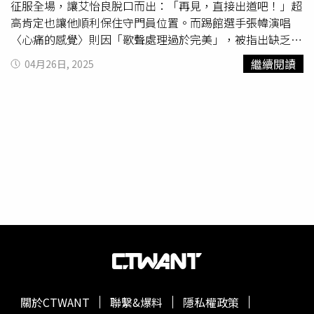
征服全場，讓艾怡良脫口而出：「再見，直接出道吧！」超
高肯定也讓他順利保住守門員位置。而踢館選手張幃演唱
〈心痛的感覺〉則因「歌聲處理過於完美」，被指出缺乏歌
曲的真摯韻味，最終未能通過踢館考驗，擔任評審的張清芳
繼續閱讀
04月26日, 2025
也為此特地開金口現場示範，讓學員們收穫頗豐。第二集播
出即引發網友熱烈討論，賽後張幃也在社群平台發文表示，
會虛心接受大家的建議，也很感謝網友們的鼓勵，將繼續努
力，成為更好的自己。踢館選手張幃演唱〈心痛的感覺〉。
（圖／踢帕娛樂提供）刺激的踢館賽制讓討論度更加昇華，
今天即將播出第三集，同樣也有許多值得期待的選手將帶來
精采表現！政治大學的武術冠軍將以空靈反差的聲線演唱自
創曲，對上臺大畢業的原創歌手，唱出新世代少年的心聲，
讓人相當期待！此外，本集踢館選手九彎十八拐的轉音技
巧，也讓艾怡良讚嘆不已，更有選手大膽挑戰趙詠華的歌
曲，節目組也特別邀請趙詠華遠端連線點評唱功，趙詠華表
示，這是他的歌曲當中前十名難唱的歌，大讚選手「有勇
氣」。更多節目內容敬請鎖定今晚20:00《大學聲Young
Voice》。
關於CTWANT
聯繫&爆料
隱私權政策