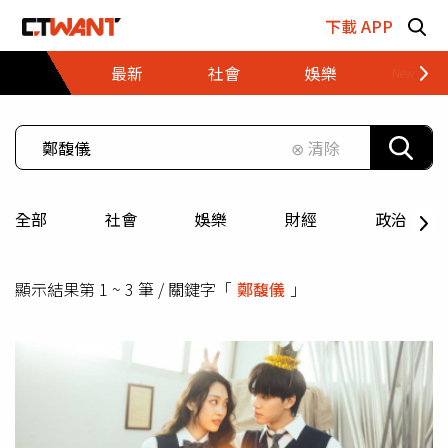
跳至主要內容區塊
下載 APP
最新
社會
娛樂
財經
⊗ 清除
全部
社會
娛樂
財經
政治
顯示結果第 1 ~ 3 筆 / 關鍵字「
鄭馥儀
」