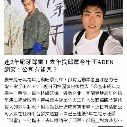
奇感，「我高中讀的是女校，這次拍MV也算讓我體驗到了
一次『有學長』的高中生活」，她開心地說：「有種現實被
套上濾鏡的感覺，真的變成了浪漫的故事。」
鄭馥儀
也透露
和貢丸原先並不認識，第一次見面就是在MV拍攝現場，對
貢丸的第一印象是「他的臉超級小」，並分享本來自己很緊
張，怕演不好會害大家一直NG，但因為貢丸的親切，讓她
慢慢放鬆下來。
連2年尾牙踩雷！去年找邱軍今年王ADEN
網笑：公司有詛咒？
歲末尾牙與跨年活動旺季到來，卻有活動業者直呼壓力倍
增。歌手王ADEN，近日因校園演出後捲入「公審未成年女
學生」爭議，事件持續延燒，導致台北、宜蘭等地原訂的跨
年演出陸續取消，連帶讓主辦單位與工作人員面臨臨時更換
藝人的棘手狀況，對活動執行造成實質衝擊。近日有活動公
司人員在社群平台發文透露，自己已連續2年在尾牙旺季
「踩雷」。他指出，去年邀請歌手邱軍，卻遇上對方涉及酒
駕事故，今年則碰上王ADEN捲入爭議，原本談妥的演出計