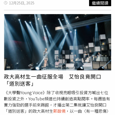
繼續閱讀
12月25日, 2025
畫被迫重新評估，甚至可能得全面更換藝人名單，讓籌備工
作陷入混亂。該名業者無奈表示，活動產業本就節奏緊湊，
任何突發狀況都可能牽一髮動全身，如今又必須在最短時間
內尋找替代人選「救火」，對團隊而言壓力相當沉重。他也
坦言，尾牙與跨年活動往往牽涉企業形象與員工觀感，一旦
受邀藝人爭議升高，主辦單位多半只能選擇保守處理，避免
活動當天成為輿論焦點。該名活動人員最後也公開向網友求
助，詢問是否有平時較少接尾牙活動，但形象穩定、臨場表
演經驗充足，且能在短時間內支援演出的歌手或藝人。貼文
曝光後引發熱烈回應，不少網友紛紛提出心目中的安全名
單，「可以發蕭秉治」、「全創作鋼琴才子Ray黃霆睿」、
「ELL&s、HUR+、babyMINT、BIDO曾愷妤、艾薇、李芷
政大高材生一曲征服全場 艾怡良竟開口
婷、
鄭馥儀
」、「吳汶芳、柯泯薰、郭家瑋」，還有網友不
「道別送客」
忍表示：「對不起但我真的很想知道，你們公司是有什麼詛
咒嗎？」
《大學聲Young Voice》除了收視亮眼吸引投資方喊出七位
數投資之外，YouTube頻道也持續創造高點閱率。每週皆有
實力強勁的選手前來踢館，才播出第二集就讓艾怡良開口
「道別送客」的政大高材生
鄭馥儀
，以一曲〈有一種悲傷〉