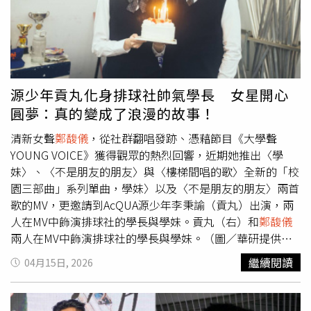
源少年貢丸化身排球社帥氣學長 女星開心
圓夢：真的變成了浪漫的故事！
清新女聲
鄭馥儀
，從社群翻唱發跡、憑藉節目《大學聲
YOUNG VOICE》獲得觀眾的熱烈回響，近期她推出〈學
妹〉、〈不是朋友的朋友〉與〈樓梯間唱的歌〉全新的「校
園三部曲」系列單曲，學妹〉以及〈不是朋友的朋友〉兩首
歌的MV，更邀請到AcQUA源少年李秉諭（貢丸）出演，兩
人在MV中飾演排球社的學長與學妹。貢丸（右）和
鄭馥儀
兩人在MV中飾演排球社的學長與學妹。（圖／華研提供）
已離開高中校園生活的兩人，這次為了拍攝MV再度穿上學
繼續閱讀
04月15日, 2026
生制服，貢丸表示：「穿上制服的那一刻，讓我瞬間聯想到
高中時期的自己，甚至讓我有一種想再回去當一次高中生的
衝動。」
鄭馥儀
則表示除了懷念的感覺之外，還多了一點新