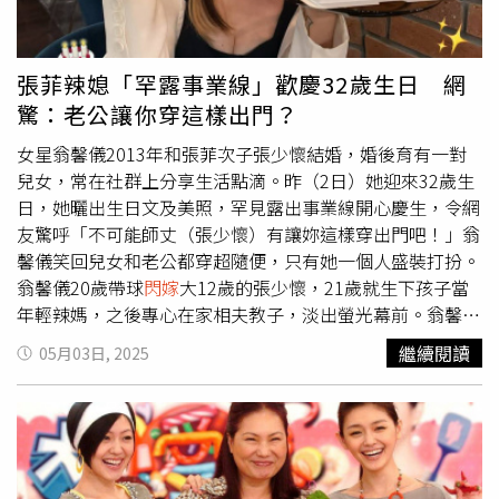
金山美容院》時，起初完全沒火花，直到後期配音時再次見
面，才開始真正熟絡起來，之後連晨翔正式展開追求。據
悉，兩人暫時沒有舉辦婚宴的計劃，且預產期落在年底，夫
張菲辣媳「罕露事業線」歡慶32歲生日 網
妻倆正全心準備寶寶的東西。 在 Instagram 查看這則貼文
驚：老公讓你穿這樣出門？
從 Instagram 分享的貼文
女星翁馨儀2013年和張菲次子張少懷結婚，婚後育有一對
兒女，常在社群上分享生活點滴。昨（2日）她迎來32歲生
日，她曬出生日文及美照，罕見露出事業線開心慶生，令網
友驚呼「不可能師丈（張少懷）有讓妳這樣穿出門吧！」翁
馨儀笑回兒女和老公都穿超隨便，只有她一個人盛裝打扮。
翁馨儀20歲帶球
閃嫁
大12歲的張少懷，21歲就生下孩子當
年輕辣媽，之後專心在家相夫教子，淡出螢光幕前。翁馨儀
昨日發出生日文寫道：「生活已經夠累，生日就越過越簡
繼續閱讀
05月03日, 2025
單。謝謝身邊ㄧ直圍繞著我的愛，就足以讓我感受到滿滿的
幸福。」文末強調今天是難得正裝打扮的一天。翁馨儀昨日
迎來32歲生日。（圖／翁馨儀IG）照片中的翁馨儀穿著黑色
低胸洋裝，罕見展現事業線，她一手捧著生日蛋糕、另一手
可愛地托起下巴，擺出俏皮姿勢。好友李佳穎、黃沐妍等人