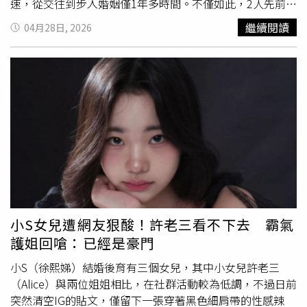
速，從交往到步入婚姻僅1年多時間。不僅如此，2人先前就
已展開同居生活「試婚」，感情相當緊密。外界關注雙方財
繼續閱讀
04月28日, 2026
力差距，Elvis雖非娛樂圈人士，但在健身界頗具名氣，於中
環擔任星級私人教練，並創辦健身中心，其私人課堂時薪高
達2,000港元（約新台幣8000元），月收入接近10萬港元
（約新台幣40萬元）。此外，林俊賢對自我要求甚高，工作
之餘仍持續進修網球等運動項目，生活態度積極上進。至於
阿Sa，她早年出道即爆紅，多年來投資有道，被外界視為娛
樂圈「小富婆」。她偏好投資房地產保值，名下至少持有5
項物業，包括紅山半島、海濱南岸、慧莉苑及玫林別墅等豪
宅，資產早已突破億元港幣。據了解，阿Sa將所有收租事務
交由母親打理，僅租金收入每月就高達約20萬港元（約新台
幣80萬元），財力雄厚。其中，位於跑馬地的慧莉苑頂層複
式戶，曾是她與舊愛陳偉霆的昔日愛巢。該單位實用面積達
小S女兒遭網友狠酸！許老三看不下去 霸氣
1,184平方呎，屬3房連傭人房設計，附設私人天台並可遠眺
護姐回嗆：已經是豪門
馬場景觀，條件優越。回顧2人戀情，阿Sa於2025年開始與
Elvis交往，曾在七夕情人節一同現身林家謙的演唱會。今年
小S（徐熙娣）結婚後育有三個女兒，其中小女兒許老三
1月，她出席活動時首度公開戀情，3月更透露已帶男友見家
（Alice）與兩位姐姐相比，在社群活動較為低調，不過日前
長，並獲得母親認可。好友馬天佑亦曾透露，阿Sa戀愛期間
突然清空IG的貼文，僅留下一張穿著黑色細肩帶的性感辣