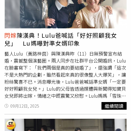
同意下離婚，侵害了婚姻中所保護的人格法益，且情節重
生活依舊維持原有節奏。這組樸實婚紗照也感受到她對生活
大，得請求精神慰撫金。綜合小蓮的行為方式、對阿大造成
的熱愛與珍惜，她特別感謝當天協助拍攝與造型的好友們，
的傷害等因素，認定阿大請求之精神慰撫金金額應以10萬元
包括攝影師邱、協助場控的樽以及梳化師怡真，「即便在高
為適當，一審判處小蓮須向阿大賠償10萬元，全案仍可上
溫市場中也都沒有脫妝的神乎其技」，展現團隊默契與專
訴。
業。范宸菲自《植劇場》系列出道，曾參與多部影視作品，
閃嫁
陳漢典！Lulu爸喊話「好好照顧我女
包含《戀愛沙塵暴》、《積木之家》，近年持續活躍於戲劇
兒」 Lu媽曝對準女婿印象
圈，不僅演出八點檔作品如《炮仔聲》、《天道》，也參與
《你好，我是誰2》、《院長爸爸》等大愛劇。范宸菲2022
藝人Lulu（黃路梓茵）與陳漢典昨（11）日無預警宣布結
年更以《國際橋牌社2》入圍第57屆金鐘獎戲劇節目女主角
婚，震撼整個演藝圈。兩人同步在社群平台公開婚訊，Lulu
獎，演技備受肯定。范宸菲也在最後向粉絲與大眾獻上祝
在臉書寫下：「我們兩個是真的要結婚了」，還強調「這次
福：「好的～我們繼續過生活了。也祝福大家，在每時每刻
不是大熱門的企劃，雖然看起來真的很像整人大爆笑」，讓
都能感受到各種值得珍惜的吉光。」
粉絲驚喜不已。消息曝光後，Lulu爸爸喊話準女婿「一定要
好好照顧我女兒。」Lulu的父母皆透過媒體與新聞得知寶貝
女兒即將出嫁，情緒之中既震驚又欣慰。Lulu媽媽「雪珠
姐」接受媒體訪問時臉上難掩笑意，坦言除夕夜錄完節目
繼續閱讀
09月12日, 2025
後，陳漢典曾到家中拜訪，對長輩態度十分親切有禮，還會
主動拿食物給Lulu吃，讓她留下好印象。她直言：「雖然他
講話頇顢（台語），但人很老實，是個很真的孩子。」對於
是否期待女兒婚後有新生命加入，Lulu媽媽則表示尊重女兒