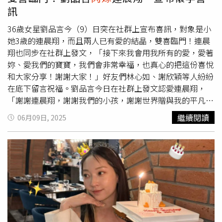
福與成長。不願此事影響孩子，懇請外界給予雙方家人空間
訊
及隱私。此聲明後不再對外發表相關言論，由衷感謝各位的
理解與關心。」據消息人士透露，楊千霈與洪家傑婚後才發
36歲女星劉品言今（9）日突在社群上宣布喜訊，對象是小
現，彼此在價值觀上與孩子的教養問題無法達共識，2人關
她3歲的連晨翔，而且兩人已有愛的結晶，雙喜臨門！連晨
係才漸行漸遠，走上離婚一途。
翔也同步在社群上發文，「接下來我會用我所有的愛，愛著
妳、愛我們的寶寶，我們會非常幸福，也真心的把這份喜悅
和大家分享！謝謝大家！」好友們林心如、謝欣穎等人紛紛
在底下留言祝福。劉品言今日在社群上發文認愛連晨翔，
「謝謝連晨翔，謝謝我們的小孩，謝謝世界贈與我的平凡與
不平凡。請用守護的心祝福我們。」好友林柏宏、謝欣穎、
繼續閱讀
06月09日, 2025
春風、蔡凡熙等人隨即留言祝福，林心如更感動表示「太為
你開心了⋯要狠狠的幸福喔！」劉品言（右）
閃嫁
連晨翔。
（圖／劉品言IG）連晨翔也同步發聲，感謝劉品言用1公里
以外都聽得到的笑聲，接住了他這個大I人，「我也相信我
們的寶寶一定會跟妳一樣，笑起來就能讓全世界都變美好
（以及熱愛美食的部份）。」連晨翔承諾妻子，接下來將會
用所有的愛，愛著她以及寶寶，一家人會非常幸福，真心的
把這份喜悅和大家分享。事實上，劉品言和連晨翔3年前合
作戴愛玲MV〈不想聽見的歌〉相識，之後又合作影集《舊