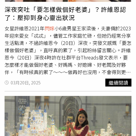
有小孩，感情背景頗為相似。
深夜突吐「要怎樣做個好老婆」？許維恩認
了：壓抑到身心靈出狀況
女星許維恩2021年
閃嫁
小6歲男星王家梁後，夫妻倆於2023
年迎來愛女「忒忒」，儘管工作家庭忙碌，但她仍經常分享
生活點滴，不過許維恩今（20日）深夜，突發文感慨「要怎
樣做個好老婆」，直呼真的累了，引起粉絲留言關心。許維
恩今（20日）深夜4時許在社群平台Threads發文表示，要
怎麼樣才能做個好老婆、好媽媽、好媳婦、好老闆及好夥
伴，「有時候真的累了～～～做再好也沒用，不會得到更多
的鼓勵和支持」，似乎在人生的多重角色之間失去平衡。許
繼續閱讀
03月20日, 2025
維恩感慨，自己的付出只會被別人視為理所當然，包容及容
忍也換不來更多的快樂生活，無奈直呼「我盡力了，為別人
付出再多，只要一個字不對～說一句話不對，你就是很糟糕
的人，這對我真的公平嗎！？」許維恩吐露，人生有太多事
情需要顧慮，就連他人的感受也要顧及，但又有誰照顧到她
的感受呢，「我已壓抑到我身心靈出現了很多狀況，我不說
並不代表我沒事」許維恩坦言，現在只想好好善待自己，過