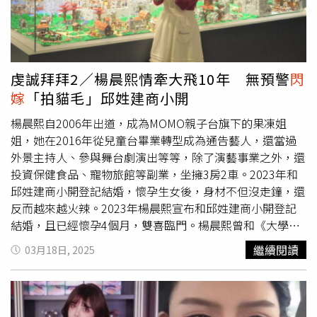
自己想要的生活，不想再去理會耳邊的閒言碎語，「抱歉～
我不是完美的人，以後我依舊做我自己～這就我的個性～我
一樣開朗～我一樣心存善良，怎麼解讀我I don’t fucking
care ………………」貼文曝光後，粉絲紛紛留言打氣，
「開心做自己就好！別想太多！做的再多再好還是會有人挑
虔誠拜拜2／楊晨熙情牽大飛10年 無預警
閃
剔！問心無愧就好！加油」、「對自己要求太高了，想做到
嫁
「拍貓毛」邱姓建商小開
完美不可能，有時候頓一點慢一下會好一點」、「做自己最
舒服的樣子，問心無愧就好」、「做自己對自己好最重要～
楊晨熙自2006年出道，成為MOMO親子台旗下的果凍姐
加油、我永遠的女神。」
姐，她在2016年從兒童台畢業轉型成為通告藝人，還當過
外景主持人、參與舞台劇演出等等，除了演藝事業之外，還
投資保健食品、寵物旅館等副業，坐擁3房2車。2023年和
邱姓建商小開登記結婚，懷孕生女後，身材不但沒走鐘，還
反而越來越火辣。2023年楊晨熙宣布和邱姓建商小開登記
結婚，且已經懷孕4個月，雙喜臨門。楊晨熙曾和《大學生
了沒》班底「大飛」吳志慶交往多年，2018年底她還答應
繼續閱讀
03月18日, 2025
大飛求婚，不過遲遲未傳出結婚消息。2019年11月21日晚
間，本刊讀者直擊楊晨熙和當時還沒有成為老公的邱姓建商
小開，兩人在薑母鴨店互動親密，不僅用餐期間邊吃邊牽
手，男方還不停地撫摸她的大腿及背部。新聞曝光後，楊晨