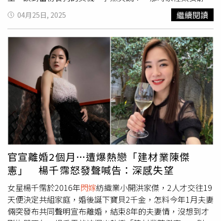
我自己一個人住，又一直很想養大狗。風水老師也說，我適
繼續閱讀
04月25日, 2025
合養金色或紅色毛的大型公犬。」機緣之下，她透過朋友介
紹領養了大器，「當時有一公一母，看不出性別，我就想，
看哪一隻主動靠近我，我就帶牠回家。」李燕再婚前，因一
個人住萌生養狗的念頭而有了大器。（圖／侯世駿攝）與大
多數黃金獵犬一樣，「大器」個性溫馴又聰明，「一到家就
知道上尿盆，是天使狗狗。」因為是第一次飼養大型犬，李
燕不敢大意，早在大器3、4個月大時就送牠去上課，「主要
是學服從，畢竟牠體型大，不希望牠出門時嚇到路人。」現
在大器已經3歲多，老師仍會定期回來「複訓」，檢查牠有
沒有「走鐘」。好在大器表現良好，讓李燕滿是驕傲：「老
師也誇牠聰明、好教。」把大器接回家沒多久，李燕就把愛
犬送去上課學規矩，就怕外出嚇到路人。（圖／侯世駿攝）
官宣離婚2個月…遭爆熱戀「建材業陳傑
大器看到李燕心情不好會主動靠上前，像是安慰媽媽一樣。
憲」 楊千霈怒發聲喊告：深感失望
（圖／侯世駿攝）不過這段「育兒」之路也不是零煩惱。大
器長期飽受皮膚問題困擾，曾因治療用藥吃類固醇出現副作
女星楊千霈於2016年
閃嫁
紡織業小開洪家傑，2人才交往19
用。李燕回憶，一向守規矩的大器，有次竟在家裡隨地便
天便決定共組家庭，婚後誕下寶貝2千金，怎料今年1月夫妻
溺，讓她罕見動怒，但事後李燕從監視器發現，大器其實是
倆突發布共同聲明宣布離婚，結束8年的夫妻情，沒想到才