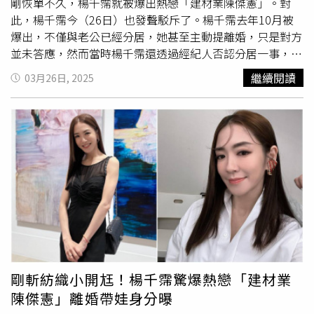
在睡夢中不小心漏尿，一醒來的第一個反應，竟是回頭看媽
剛恢單不久，楊千霈就被爆出熱戀「建材業陳傑憲」。對
媽有沒有發現。經過醫師調整用藥，李燕也加強照護環境，
此，楊千霈今（26日）也發聲駁斥了。楊千霈去年10月被
家中全天候開著除濕機、每周更換枕頭與棉被，才慢慢改善
爆出，不僅與老公已經分居，她甚至主動提離婚，只是對方
了大器的膚況。雖然養大器算省心，但愛犬的皮膚問題一度
並未答應，然而當時楊千霈還透過經紀人否認分居一事，直
讓李燕很傷腦筋。（圖／侯世駿攝）為了幫助大器調養體
呼夫妻倆「一切都很正常」，只是事隔短短3個月，楊千霈
繼續閱讀
03月26日, 2025
質，原本完全不下廚的李燕也甘願「洗手作羹湯」，親自張
突發布離婚聲明，公開證實夫妻關係已於「去年」結束。宣
羅狗狗的三餐，「我前段時間不給牠吃飼料，水煮蔬菜、雞
布投入單身市場才2個月，楊千霈身邊疑似又有新對象，根
心、南瓜、豆腐和鮭魚給牠吃。」一開始不懂分量，導致大
據《鏡週刊》報導，楊千霈上月底出席好友陳志強的婚禮，
器拉肚子，李燕哭笑不得地說：「媽媽就是怕小孩吃不飽，
第一次見到擔任伴郎的Jeremy時就相當有好感，後來在陳
我調整份量後就好了。」她也根據大器的過敏體質，研究各
志強的撮合下，2人感情升溫越靠越近。楊千霈發聲駁斥新
種飲食資訊，「發現過敏源來自雞肉，所以大器的飼料跟零
戀情。（圖／擷取自Instagram／pinkbabe0309）據悉，楊
食也都改吃鹿肉，或其他罕見的動物肉成份。」還會搭配爆
千霈的新歡Jeremy不僅外表神似台灣隊長陳傑憲，還是富
毛粉、牛奶、益生菌和骨粉，粗估下來，毛孩每月開銷超過
二代建材小開，最近才剛接下家族企業的棒子，對方同樣離
5萬元。因為大器太貼心可愛，讓李燕連工作要跟牠短暫分
過婚有小孩，感情背景頗為相似。針對遭爆新戀情，楊千霈
開都捨不得。（圖／侯世駿攝）不過對李燕而言，這一切付
今（26日）在社群限動嚴正駁斥，「嚴厲斥責《鏡週刊》數
出都甘之如飴。她誇讚大器不只聽得懂人話，還能察覺她的
篇子虛烏有的報導！多家媒體數年來持續不斷捏造不實報導
情緒起伏，「牠看到我情緒不好時，會默默走過來，把嘴巴
並散佈於大眾，對本人及親友的生活已致不便及負面影響。
剛斬紡織小開尪！楊千霈驚爆熱戀「建材業
放在我腿上，就這樣看著我」，彷彿是無聲的安慰。看到李
本人對此報導風氣，深感失望。日後對於本人再有任何不合
陳傑憲」離婚帶娃身分曝
燕和經紀人玩鬧，只要她假裝打經紀人，大器也會立刻衝過
乎事實之報導，本人不排除提告，捍衛權利。」