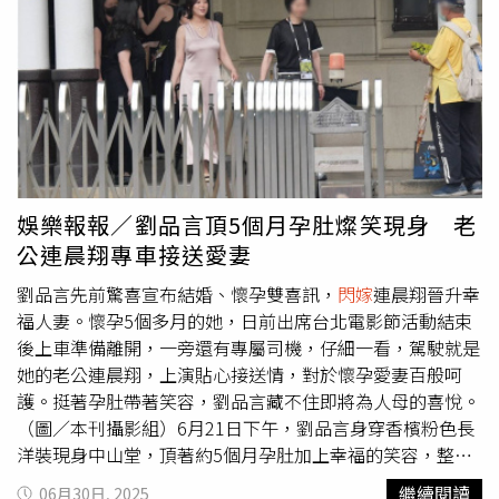
與漢典的決定，但也語重心長提醒準女婿：「先有好丈夫，
才有好妻子。」Lulu與陳漢典（左）閃婚。（圖／報系資料
照）Lulu爸爸則透過媒體向陳漢典多次喊話：「一定要好好
照顧我女兒，一生一世，我們做父母的才不會煩惱。」他強
調，「我女兒就交託給你了！希望你們幸福美滿、白頭偕
老，永永遠遠都要愛著我女兒Lulu。」短短數句中，連續兩
度重複「好好照顧我女兒」，顯見對女兒即將出嫁的不捨與
深情祝福。此外，有網友也翻出4年前Lulu爸媽上《綜藝大
娛樂報報／劉品言頂5個月孕肚燦笑現身 老
熱門》的節目畫面，當時兩位長輩在節目中見證陳漢典與
公連晨翔專車接送愛妻
Lulu合唱〈讓我們在一起吧〉，露出滿臉笑容，甚至在橋段
中促成兩人進行「安全之吻」，互動自然甜蜜，早已埋下緣
劉品言先前驚喜宣布結婚、懷孕雙喜訊，
閃嫁
連晨翔晉升幸
分伏筆。據了解，Lulu與陳漢典交往約一年，婚禮預計將於
福人妻。懷孕5個多月的她，日前出席台北電影節活動結束
明年一月在台北舉行，Lulu媽媽表示「辦一次就好」，盼女
後上車準備離開，一旁還有專屬司機，仔細一看，駕駛就是
兒婚禮過程不要太過勞累。
她的老公連晨翔，上演貼心接送情，對於懷孕愛妻百般呵
護。挺著孕肚帶著笑容，劉品言藏不住即將為人母的喜悅。
（圖／本刊攝影組）6月21日下午，劉品言身穿香檳粉色長
洋裝現身中山堂，頂著約5個月孕肚加上幸福的笑容，整個
人充滿了媽媽的溫柔氛圍。當天她跟好姊妹宋芸樺、夏于
繼續閱讀
06月30日, 2025