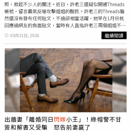
狀態甜蜜，「開心得像小朋友」。
照，掀起不少人的關注。近日，許老三還疑似開通Threads
帳號，留言霸氣反嗆攻擊姐姐的酸民。許老三的Threads雖
然還沒有發布任何貼文，不過卻相當活躍，她早在1月份就
回應過網友的負面貼文，當時有人直指許老三兩個姐姐不讀
書，妄想嫁入豪門，許老三見狀則反擊「嫁入豪門？抱歉，
繼續閱讀
03月31日, 2026
已經是了」，霸氣反擊對方。除此之外，許老三還現身回覆
有著「追星阿伯」稱號的童榮地的貼文，只見對方透過社群
分享一張多年前跟小S的合照，引來2.5萬名網友按讚朝聖，
網友一度歪樓討論起小S當年的穿搭，而許老三則留言表示
「那是我耶」，認證小S手中牽的女孩正是自己。疑似許老
三現蹤Threads，霸氣回嗆網友。（圖／翻攝自
Threads） 更多三立新聞網報導． 少時Tiffany不藏了！認愛
2個月
閃嫁
婆媳「真實互動」首度曝光． 本土樂團主唱不
幹了！宣布「轉行當機師」 最新近況曝光了． 女星突宣
布二婚喜訊！證實「帶球嫁」 小8歲尪「身分曝光」震驚
網
出牆妻「離婚同日
閃嫁
小王」！綠帽警不甘
簽和解書又受騙 怒告前妻贏了