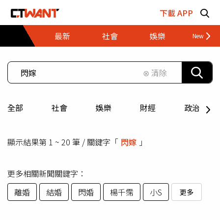
跳至主要內容區塊
下載 APP
最新
社會
娛樂
財經
⊗ 清除
全部
社會
娛樂
財經
政治
顯示結果第 1 ~ 20 筆 / 關鍵字「
閃嫁
」
更多相關新聞關鍵字：
離婚
結婚
閃婚
楊千霈
小S
更多