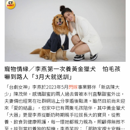
傷口，包括網友也紛紛留言安慰，希望她能在時間的治癒
下，逐漸平靜地面對悲痛，並鼓勵她要堅強。據了解，該住
所正是大S生前所購買，為媽媽安排的房子；價值2.1億，大
S生前週末都會找S媽到她住所「台北信義豪宅」，一起吃飯
聊天，即便前幾年大S因與汪小菲離婚、
閃嫁
具俊曄，前後
與S媽數度冷戰，仍不改一起吃飯慣例。如今同樣悲傷的小S
也暫停所有演藝工作，全心守在媽媽身邊。另外，小S先前
有透過經紀人悲痛表示，「我姐姐離世，對我如同天崩地
裂，我每天都在想念她，為她寫歌，也在想何時能夠振作起
來開始工作，因為我知道我姐希望我能珍惜自己還能工作，
寵物情緣／李燕第一次養黃金獵犬 怕毛孩
所以這是我每天所做所想」！
嚇到路人「3月大就送訓」
「台劇女神」李燕於2023年5月
閃嫁
事業夥伴「新店陳大
少」陳茂榮，感情甜蜜的兩人過去曾被本刊直擊甜蜜外出，
夫妻倆也經常在社群網站上分享婚後點滴。雖然目前尚未迎
來「愛的結晶」，但家中已有兩隻毛孩陪伴，其中黃金獵犬
「大器」更是李燕從斷奶時期親手拉拔長大的寶貝，從教
養、飲食到健康照護，每一環她都親力親為，照顧得無微不
至。談到當初養狗的契機，李燕笑說：「那時家裡太安靜，