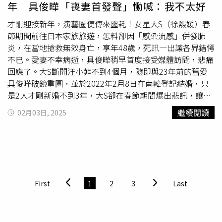
年 具俊曄「喪妻首發聲」慟喊：我不太好
才剛迎接新年，演藝圈便傳來噩耗！女星大S（徐熙媛）春
節期間前往日本家族旅遊，怎料卻因「感染流感」併發肺
炎，在當地搶救無效身亡，享年48歲，死訊一出讓各界錯愕
不已。愛妻不幸病逝，具俊曄稍早首度接受媒體訪問，悲痛
回應了。大S斷開汪小菲不到4個月，隨即與23年前的舊愛
具俊曄破鏡重圓，並於2022年2月8日在南韓登記結婚，只
是2人才剛新婚不到3年，大S卻在春節期間爆出悲訊，讓這
段好不容易重逢的情緣，以遺憾畫下句點。再過5天就要迎
繼續閱讀
02月03日, 2025
來3周年結婚紀念日，痛失愛妻的具俊曄今（3日）稍早接受
韓媒電訪時透露，大S的死訊不是假消息，心碎坦言「我不
太好」，言語中難掩心中傷痛。事實上，因出演《流星花
園》杉菜一角爆紅的大S，現實生活中的感情經歷同樣轟轟
烈烈，她曾與黑人陳建州交往7年，後續又與藍正龍交往4
年，而與周渝民的「姐弟戀」卻僅維持不到3年，後來
閃嫁
First
1
2
3
Last
汪小菲離婚後，回頭又與現任老公具俊曄再續前緣，一生感
情如同戲劇般轟烈。