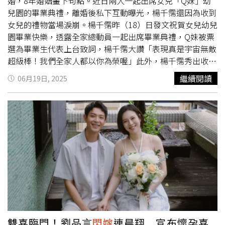
婚，8年婚姻畫下句點。近日兩人一起出席女兒「Q妹」幼
兒園的畢業典禮，離婚後私下互動曝光，楊千霈還因為收到
女兒的禮物當場淚崩。楊千霈昨（18）日發文祝賀女兒幼兒
園畢業快樂，透露全家總動員一起出席畢業典禮，Q妹被票
選為畢業生代表上台致詞，楊千霈大讚「表現真是宇宙無敵
超級棒！我們全家人都以你為榮喔」此外，楊千霈秀出收到
女兒的卡片，上面寫著「謝謝你牽我的手陪我一起長大」，
繼續閱讀
06月19日, 2025
讓楊千霈當場淚崩，整場畢業典禮眼淚滴不停。楊千霈也很
開心女兒結交好多互相學習的好朋友，並感謝有這麼棒的老
師群和學校資源，看著女兒從「愛哭又不太懂事的小娃
兒」，成長為「有禮貌很貼心的小大人」，令她備感欣慰。
楊千霈自曝整場畢業典禮都在哭。（圖／楊千霈臉書）從照
片中可見，洪家傑站在楊千霈身旁，兩人對著鏡頭燦笑，雖
然沒有熱切互動，但也沒有因為離婚而變得尷尬，依然做好
孩子們的友善父母。楊千霈2016年
閃嫁
紡織業小開洪家
傑，2人才交往19天便決定共組家庭，婚後育有2個女兒。
今年1月楊千霈證實婚姻結束，「致愛護我們的親友：本人
楊千霈與洪家傑先生已於去年和平結束婚姻關係。感恩彼此
曾經的付出，永遠是家人和好友，未來將共同守護孩子的幸
雙喜臨門！劉品言
閃嫁
連晨翔 宣布懷孕喜