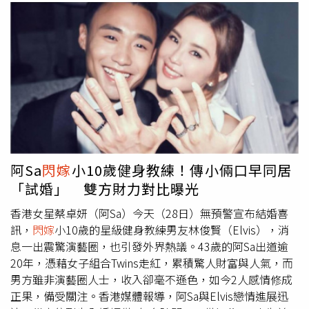
阿Sa
閃嫁
小10歲健身教練！傳小倆口早同居
「試婚」 雙方財力對比曝光
香港女星蔡卓妍（阿Sa）今天（28日）無預警宣布結婚喜
訊，
閃嫁
小10歲的星級健身教練男友林俊賢（Elvis），消
息一出震驚演藝圈，也引發外界熱議。43歲的阿Sa出道逾
20年，憑藉女子組合Twins走紅，累積驚人財富與人氣，而
男方雖非演藝圈人士，收入卻毫不遜色，如今2人感情修成
正果，備受關注。香港媒體報導，阿Sa與Elvis戀情進展迅