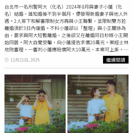
台北市一名刑警阿大（化名）2024年8月與妻子小蓮（化
名）結婚，誰知婚後不到半個月，便發現新婚妻子與他人外
遇。2人簽下和解書限制女方再與小王聯繫，並限制雙方若
離婚須於3日內復婚。不料小蓮卻以「整理」與小王關係為
由，要求與阿大短暫離婚，之後卻又在離婚同日秒嫁小王開
始同居。阿大自覺受騙，向小蓮提告求償20萬元。案經士林
地院審理，一審判小蓮應賠償阿大10萬元，本案可上訴。判
決指出，阿大與小蓮於2024年8月底登記結婚，孰料2人才
繼續閱讀
11月21日, 2025
新婚不久，阿大就發現小蓮與另名王姓男子有不正常往來，
且雙方已逾越普通朋友關係。經過協調，雙方在同年9月10
日簽下和解書，內容限制小蓮不得再與王男以任何方式通訊
或見面，違者需支付10萬元精神撫慰金；且若2人離婚，需
在3天內重新登記結婚，違者亦需支付10萬元精神撫慰金。
阿大指出，他相信這份和解書意味著雙方願意修補破裂的婚
姻關係、重新開始。然而2人簽完和解書後，小蓮以需結
束、處理和小王之間的不正常關係作為藉口，要求阿大同意
「短暫離婚」。令阿大措手不及的是，2人在和解當天前往
戶政事務所辦理離婚，小蓮卻又在離婚同日立刻轉頭與小王