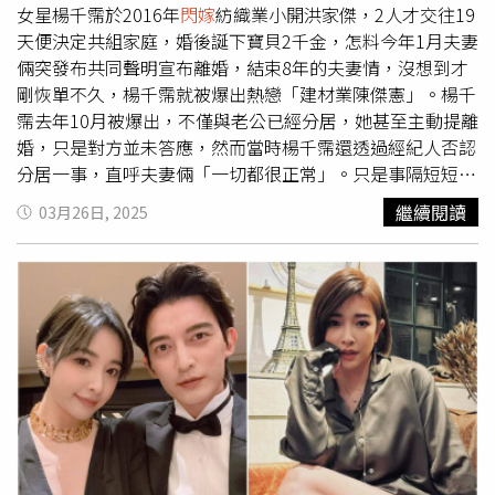
來把2人隔開，深怕爆發什麼衝突。為了大器能有更多空間
女星楊千霈於2016年
閃嫁
紡織業小開洪家傑，2人才交往19
能奔跑，李燕有換屋的打算。（圖／侯世駿攝）這樣的貼心
天便決定共組家庭，婚後誕下寶貝2千金，怎料今年1月夫妻
舉動，讓李燕每次和牠短暫分開都難掩不捨，她笑說：「有
倆突發布共同聲明宣布離婚，結束8年的夫妻情，沒想到才
次有一檔戲要去拍，要把牠送去我弟那邊，我想要跟牠分
剛恢單不久，楊千霈就被爆出熱戀「建材業陳傑憲」。楊千
開，我就開始哭了。」也因為對毛孩的愛，李燕透露目前也
霈去年10月被爆出，不僅與老公已經分居，她甚至主動提離
正籌備換屋計畫，未來希望能搬進有大露臺的家，讓寶貝們
婚，只是對方並未答應，然而當時楊千霈還透過經紀人否認
能有更寬敞的空間自在奔跑。
分居一事，直呼夫妻倆「一切都很正常」。只是事隔短短3
個月，楊千霈便證實「去年」就已離婚，看來外界傳聞並非
繼續閱讀
03月26日, 2025
子虛烏有。至於婚變原因為何？有消息人士透露，楊千霈與
洪家傑閃婚後才發現，彼此在價值觀上與孩子的教養問題無
法達共識，2人關係才漸行漸遠。女星楊千霈離婚後才剛恢
單2個月，就被爆出熱戀建材業小開，且對方長相神似台灣
隊長陳傑憲。（圖／擷取自Facebook／楊千霈 Pink Yang）
宣布投入單身市場才2個月，楊千霈身邊疑似又有新對象，
根據《鏡週刊》報導，楊千霈上月底出席好友陳志強的婚
禮，第一次見到擔任伴郎的Jeremy時就相當有好感，後來
在陳志強的撮合下，2人感情升溫越靠越近。據悉，楊千霈
的新歡Jeremy不僅外表神似台灣隊長陳傑憲，還是富二代
建材小開，最近才剛接下家族企業的棒子，對方同樣離過婚