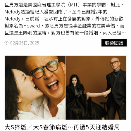
且男方還是美國麻省理工學院（MIT）畢業的學霸。對此，
Melody透過經紀人發聲回應了。至今已離婚2年的
Melody，日前鬆口坦承有正在發展的對象，外傳她的新歡
對象名為Howard，據悉男方是從事金融業的在美華僑，而
且還是王陽明的遠親，對方也曾有過一段婚姻，兩人已經相
識多年。對此，Melody今（26日）也透過經紀人回應，
繼續閱讀
02月26日, 2025
「我們就是談得來的朋友，他是單親爸爸。兩個人的價值觀
相似，經常互相討論孩子的教育問題，也欣賞他一個人這些
年帶孩子的用心良苦，他是MIT畢業的學霸，事業與工作的
成績有目共睹。謝謝大家的關心！」從這番公開發言中可
見，Melody對男方十分動心。事實上，Melody
閃嫁
大她15
歲的前夫吳育奇後，2人育有寶貝兩千金，不過疑似年齡差
距甚大，夫妻倆相處頻有摩擦，最終拋下離婚震撼彈，她坦
言一路走來十分不容易，「彼此雙方性格與思想理念差距太
大的狀況下讓我們失去了關係該有的平衡。經過這些年的堅
持與努力過後，很遺憾我們停留在分岔路口。於是我們做出
非常困難的決定，我們雙方同意勇敢面對，處理與放下、並
且祝福彼此。我們決定和平的結束婚姻關係，感謝這一段時
大S猝逝／大S春節病逝…再過5天迎結婚周
光彼此的付出」，並表明往後也將繼續共同陪伴孩子成長。