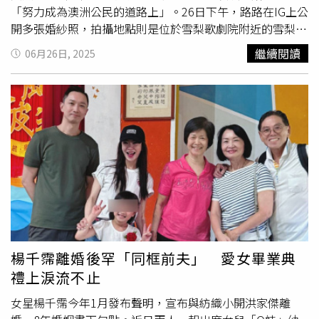
笑，也成為當天典禮的亮點之一。
「努力成為澳洲公民的道路上」。26日下午，路路在IG上公
開多張婚紗照，拍攝地點則是位於雪梨歌劇院附近的雪梨皇
家植物園。她在照片中與老公幸福合影，並寫下：「台灣單
繼續閱讀
06月26日, 2025
身，澳洲已婚是什麼體驗？說的就是我～」並表示自己正在
「努力成為澳洲公民的道路上」。面對突如其來的喜訊，不
少粉絲又驚又喜，紛紛留言：「想說很久沒看到妳了，恭
喜！」、「恭喜路路，要幸福喔！」、「恭喜Lulu，在澳洲
過得好就太好了！」許多女網紅包括「反骨男孩」陳語謙、
奎丁，YouTuber「魚乾」、「陳比熊」，甚至「前同行」
大胃王小慧都紛紛現身留言寫下祝福。據《ETtoday星光
雲》報導，被問及與老公是如何結識時，路路自己在2024
年10月去雪梨找閨密，當時透過閨密介紹所認識。還表示：
「準確來說我們沒說要交往耶，但認識3個月就決定要結婚
了。」她還透露老公是在澳洲生活的台灣人，恰巧就住在她
的住處附近，認識後對方甚至都沒有特別大動作求婚，在緣
楊千霈離婚後罕「同框前夫」 愛女畢業典
分驅使下就讓她動念決定嫁給對方。 在 Instagram 查看這
禮上淚流不止
則貼文 從 Instagram 分享的貼文
女星楊千霈今年1月發布聲明，宣布與紡織小開洪家傑離