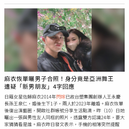
整容次數都快趕上麥可傑克森了。如果說你指望我特別自
然，說實話這個要求本身也是不現實的」。據了解，韓安冉
曾參加綜藝節目《變形記》，並在節目上喊出「活到老整到
老」，擁有470萬粉絲追蹤，然而比起事業，其感情生活更
受關注。韓安冉2018年與網紅男友「小豬」奉女成婚，婚
後到1星期就鬧離婚，接著2人復合又離婚，隨後又在2021
年9月
閃嫁
交往僅10天的網紅馬澤鑫。不過，2人婚後生活
仍風風雨雨。2021年11月，韓安冉突然宣布和男方離婚，
並大方承認自己出軌舊情人。令網友傻眼的是，事隔2天
後，她又與丈夫馬澤鑫重修舊好。沒想到，這段婚姻安穩度
過1年後，雙方再度撕破臉，馬澤鑫更在微博爆料，妻子吸
麻衣恢單曬男子合照！身分竟是亞洲舞王
食笑氣並且「再度劈腿」。不僅如此，馬澤鑫還曝光疑似韓
遭疑「新男朋友」4字回應
安冉向閨密坦承婚內出軌的對話紀錄，女方承認自己在
2021年10月1日「見了劉鑫鑫還睡覺了」，同時也表示馬澤
日籍女星佐藤麻衣2014年
閃嫁
已故台塑集團創辦人王永慶
鑫對她太好，捨不得再次離婚。事後韓安冉更新影片，大方
長孫王泉仁，婚後生下1子，兩人於2023年離婚。麻衣恢單
公開新戀情，只見宋浩然穿著睡衣抱著她下樓，2人感情看
後復出演藝圈，開啟社群帳號分享生活點滴，昨（10）日她
似甜蜜，可說是話題不斷。
曬出一張與男性友人同框的照片，透露雙方認識24年，要大
家猜猜看是誰。麻衣昨日發文表示，手機的相簿突然提醒