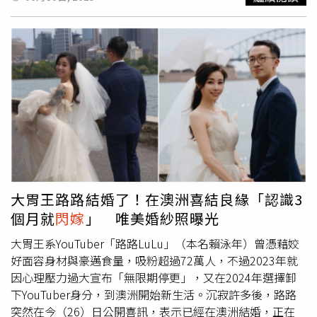
喬、楊謹華出席台北電影節講座，大聊演藝生涯跟人生的轉
變，坦言懷孕其實不在計畫內，「很幸運有機會做這件事
情。」還透露預產期預計落在11月金馬獎前後。一結束活
動，她便走到會場外，見到一旁等候多時的白色賓士轎車，
相當順手地打開副駕駛車門入座。仔細一瞧，身旁駕駛座上
坐的正是老公連晨翔，夫妻倆一起跟工作人員揮手說再見，
便駕車離開中山堂。劉品言結束活動後有專車接送，駕駛座
上的正是老公連晨翔。（圖／本刊攝影組）告別工作人員
後，劉品言和助理搭著連晨翔的車離開。經過10幾分鐘車
程，車子停在大安區一處商業大樓門口，劉品言和助理一下
車便炯炯有神地看著後面的車輛，發現被跟拍的她們不動聲
色，走進商業大樓內。10分鐘後，劉品言換了一身黑色連身
大胃王路路結婚了！在澳洲喜結良緣「認識3
裝，戴上口罩，換上好走的平底鞋，與助理換搭乘多元計程
個月就
閃嫁
」 唯美婚紗照曝光
車至信義區的百貨公司。劉品言換上一身黑色長洋裝，前往
百貨公司購物。（圖／本刊攝影組）劉品言下月5日將在台
大胃王系YouTuber「路路LuLu」（本名賴泳年）曾憑藉姣
北電影節頒獎典禮擔任主持人，先前主持過金鐘的她，對於
好面容身材與豪邁食量，吸粉超過72萬人，不過2023年就
大型典禮主持有經驗，只是當時她還有陳亞蘭搭檔互相幫
因心理壓力過大宣布「無限期停更」，又在2024年選擇卸
忙，這次她獨挑大梁，帶著肚中寶寶一起參與盛會，已確定
下YouTuber身分，到澳洲開始新生活。沉寂許多後，路路
不會穿高跟鞋主持，但會不會在典禮上大開自己懷孕的玩
突然在今（26）日公開喜訊，表示已經在澳洲結婚，正在