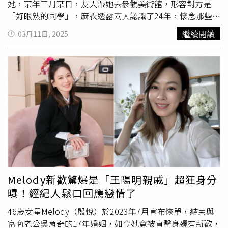
她，某年三月某日，友人帶她去參觀美術館，形容對方是
「好眼熟的同學」，麻衣透露兩人認識了24年，懷念那些年
「每天拍外景烤焦，中暑很拼的日子」，還稱讚對方保養的
繼續閱讀
03月11日, 2025
真好，完全看不出年齡。麻衣還與網友戶動，要大家猜猜看
此人是誰，並Hashtag「青春時代」、「同學」、「回憶
殺」等關鍵字。眼尖網友一眼就出，該男子是羅志祥（小
豬），還點出兩人過去在《旗開得勝》帶給觀眾的回憶，紛
紛表示，「20年前，小時候看的台視旗開得勝，麻衣與羅主
任每集都玩得很瘋」、 「羅志祥」、 「歡樂一路發（生存
巴士）的回憶。」此外，有網友直指照片中的男子是「新男
朋友」，麻衣急忙澄清「不是不是」。事實上，麻衣近日受
訪時談到婚變主因，她提到2015年小孩出生之後，兩人關
係就生變了。當時麻衣人生重心完全轉向孩子，不僅親力親
為，甚至習慣與孩子同睡，時刻專注於育兒，幾乎沒有時間
兼顧夫妻之間的情感維繫，而王泉仁則逐漸對這段婚姻感到
Melody新歡驚爆是「王陽明親戚」超狂身分
失落，兩人的關係也在無形之中發生變化。即便婚姻未能維
曝！經紀人鬆口回應戀情了
持，麻衣仍選擇樂觀面對，不公開對王泉仁的私生活發表任
何批評。麻衣離婚後復出演藝圈。（圖／麻衣IG）
46歲女星Melody（殷悅）於2023年7月宣布恢單，結束與
富商老公吳育奇的17年婚姻，如今她竟被直擊身邊有新歡，