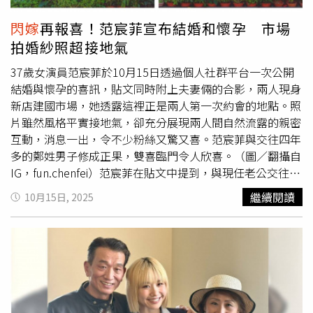
完成結婚登記並且同居。阿大痛批，小蓮以話術使他配合離
婚，讓他誤以為2人仍會依約復婚，行徑已構成詐術；此
閃嫁
再報喜！范宸菲宣布結婚和懷孕 市場
外，小蓮過去為了讓這段婚姻早日結束，曾數度引發情緒性
拍婚紗照超接地氣
事件並被通報，導致他服務的單位獲知相關負面訊息，連帶
影響阿大名譽與精神，因此對小蓮求償20萬元精神慰撫金。
37歲女演員范宸菲於10月15日透過個人社群平台一次公開
對此，小蓮則辯稱自己當初是在受到阿大恐嚇下結婚，並非
結婚與懷孕的喜訊，貼文同時附上夫妻倆的合影，兩人現身
出於自由意志；並主張和解書內容限制她的意思自由，違反
新店建國市場，她透露這裡正是兩人第一次約會的地點。照
善良風俗，應屬無效。小蓮還主張，她在離婚後立即和小王
片雖然風格平實接地氣，卻充分展現兩人間自然流露的親密
登記結婚，正是擔心3天後被阿大要求依約復婚，且當初之
互動，消息一出，令不少粉絲又驚又喜。范宸菲與交往四年
所以簽立和解書，也是為了能儘速離婚，避免在提出離婚後
多的鄭姓男子修成正果，雙喜臨門令人欣喜。（圖／翻攝自
衝突升高，進而被阿大家暴。案經士林地院審理，法官指出
IG，fun.chenfei）范宸菲在貼文中提到，與現任老公交往超
2人簽立之和解書中有關「離婚後3日內必須復婚」的條款，
過四年，雙方在生活中默契十足，並形容兩人從戀愛到登記
繼續閱讀
10月15日, 2025
牽涉個人結婚自由，已違反善良風俗，應為無效；至於禁止
結婚、迎來新生命的過程皆是「意外地理所當然」。她寫
小蓮與志明聯繫的條款雖非無效，但由於2人已經離婚、婚
道：「日子還是如常地過，依然踏實地一起去逛市場，在生
姻關係不復存在，條款效力自然終止，阿大也不得再依此求
活中彼此逗笑，這大概就是婚姻最好的模樣。」范宸菲選擇
償。不過法官特別指出，小蓮從簽立和解書、與阿大離婚、
在新店建國市場拍婚紗照，紀念兩人首次約會地點，風格樸
再與小王結婚，3件事均在同天完成，這樣的行為足以讓阿
實溫馨。（圖／翻攝自IG，fun.chenfei）范宸菲與交往四年
大誤會雙方會依約在3天內重新結婚，小蓮的行徑「難謂非
多的鄭姓男友低調穩定地走入婚姻，並即將迎來新生命。她
屬詐欺。」法官認為，小蓮以虛假訊息讓阿大在非出於真心
表示，從發現懷孕到辦理結婚登記，整個過程平實而自然，