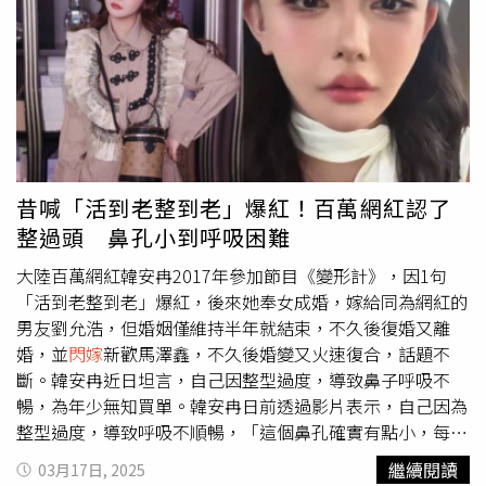
熙解釋對方只是在幫她「拍貓毛」而已。本刊在2019年直
擊邱姓小開與楊晨熙一同享用薑母鴨且動作親密。（圖／讀
者提供）2021年4月1日愚人節當天，楊晨熙和大飛分別在
社群上宣布分手，但是曾經交往10年的兩人仍維持友好關
係。2022年大飛舉辦生日演唱會，楊晨熙還力挺舊愛幫忙
宣傳，除了在社群放上自己和大飛的合照外，還標記對方帳
號，非常有情有義。楊晨熙曾和《大學生了沒》班底大飛吳
志慶交往多年，2018年底她還答應大飛求婚。（圖／翻攝
昔喊「活到老整到老」爆紅！百萬網紅認了
大飛IG）2023年11月楊晨熙自爆已和邱姓建商小開登記結
整過頭 鼻孔小到呼吸困難
婚，且已經懷孕4個月，她也向媒體透露一直沒有公開戀情
的原因，因為跟對方一路以來分分合合，很難跟大家解釋清
大陸百萬網紅韓安冉2017年參加節目《變形計》，因1句
楚，後來是因為楊父跟女兒說人生開心最重要不要糾結，之
「活到老整到老」爆紅，後來她奉女成婚，嫁給同為網紅的
後兩人才又和好，決定一起走向人生下個階段。本刊過去曾
男友劉允浩，但婚姻僅維持半年就結束，不久後復婚又離
多次直擊楊晨熙和已成為老公的邱姓建商小開約會。（圖／
婚，並
閃嫁
新歡馬澤鑫，不久後婚變又火速復合，話題不
本刊攝影組）
斷。韓安冉近日坦言，自己因整型過度，導致鼻子呼吸不
暢，為年少無知買單。韓安冉日前透過影片表示，自己因為
整型過度，導致呼吸不順暢，「這個鼻孔確實有點小，每次
我想要呼吸都得這樣才能呼吸。寶寶我承認我的臉沒有很自
繼續閱讀
03月17日, 2025
然，但是我覺得我的臉比之前正常很多了，畢竟我感覺我的