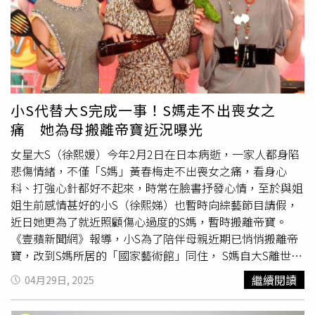
紛紛送上祝福，網友也留言表示， 「生日快樂，今天妳就
是天母第一美」 、 「祝美女生日快樂！青春永駐」 、 「生
日快樂！一點都不像32歲，也不像有孩子的媽媽，是少
女！」 此外，翁馨儀難得換上性感服裝，有網友表示「不
可能師丈有讓妳這樣穿出門吧！妳是不是有帶衣服去換
裝。」翁馨儀親回： 「我只怕別人覺得我很怪，他們三位
都穿著T shirt超隨便那種。」翁馨儀是張菲（左）的媳婦。
小S代替大S完成一事！S媽走不出喪女之
（圖／翁馨儀IG）
痛 她為母搬離帝寶近況曝光
女星大S（徐熙媛）今年2月2日在日本病逝，一家人都身陷
悲傷情緒，不僅「S媽」黃春梅走不出喪女之痛，看身心
科、打強心針都好不起來，時常在臉書抒發心情，至於與姐
姐生前感情甚好的小S（徐熙娣）也暫時向綜藝節目請假，
近日她更為了就近照顧傷心過度的S媽，暫時搬離帝寶。
《壹蘋新聞網》報導，小S為了陪伴母親近期已悄悄搬離帝
寶，改到S媽所居的「國家藝術館」同住， S媽自大S離世
後，失眠難過到幾乎站不起來，自爆看了身心科、打了強心
繼續閱讀
04月29日, 2025
針，仍難以恢復元氣。S媽日前更悲慟的想要尋求命理師等
外界幫助，為此，小S希望透過陪伴與關懷慢慢修補失親的