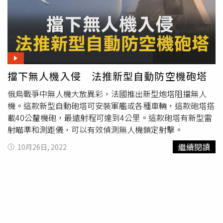
擋下無人機入侵 法推新型自動防空機砲塔
俄烏戰爭中無人機大放異彩，法國推出新型炮塔阻擋無人
機。這款新型自動砲塔可安裝軍艦或各種車輛，這款砲塔搭
載40公釐機砲，最遠射程可達到4公里。這款砲塔有新型雷
射瞄準和測距儀，可以有效偵測無人機鎖定射擊。
繼續閱讀
10月26日, 2022