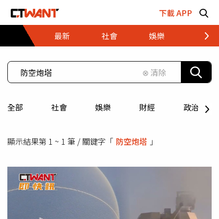
跳至主要內容區塊
下載 APP
最新
社會
娛樂
財經
⊗ 清除
全部
社會
娛樂
財經
政治
顯示結果第 1 ~ 1 筆 / 關鍵字「
防空炮塔
」