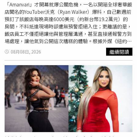
「Amanvari」才開幕就爆公關危機，一名以開箱全球奢華飯
店聞名的YouTuber沃克（Ryan Walker）爆料，自己數週前
預訂了該飯店每晚高達6000美元（約新台幣19.2萬元）的
房間，不料抵達現場時卻遭無預警拒絕入住；更離譜的是，
飯店員工不僅拒絕讓他與管理層溝通，甚至直接通報警方到
場處理，讓他氣到公開這次糟糕的體驗。根據外媒《紐約郵
報》報導，YouTuber沃克4日上傳一段影片，原本他要開箱
繼續閱讀
08月08日, 2026
墨西哥全新度假村「Amanvari」，他透露自己提前數週預訂
並透過郵件確認拍攝事宜，但經過2個小時車程抵達現場
後，卻被員工攔在度假村外。隨後沃克才發現業者於前一天
深夜寄信取消預約，理由是團隊正處於營運磨合期需減少客
數；但沃克發現，當時官方網站仍正常開放當晚以原價預訂
房間，並未停售或提供折扣。同行攝影師布朗（Alex
Brown）補充，沃克離去時甚至遭到墨西哥軍警車輛攔查，
飯店員工更在未經同意下拍攝其搭乘的車輛。沃克直言，他
開箱各大飯店旨在保護消費者權益，若業者企圖透過強行撤
單與噤聲旅客來掌控話語權，讓他不禁懷疑該飯店是否對自
家服務「心虛」。對此，沃克透過影片建議大眾暫時不要造
訪該度假村。影片曝光後，許多網友力挺沃克，紛紛湧入該