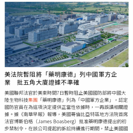
網路由2名在伊朗社群媒體上具有高知名度的網紅經營。美
說，這封電子郵件中，有他當初所有的訂單資訊，無論是購
國財政部對此在公布於官方網站的聲明中宣稱：「伊朗政權
買日期、訂購商品與個人資料，都沒有錯誤，看起來似乎是
允許這個賭博網路運作，凸顯了其虛偽與腐敗。」
真的官方通知郵件，加上文末有客服LINE連結，他擔心真
的被重複扣款，便趕緊點擊連結處理。當事人指出，加入
LINE客服後，對方先確認個資及訂單資訊，接著表示他的
訂單確實因系統設定錯誤而重複建立，需要由合作金流公司
的專員協助解除設定，接著客服又介紹另一位金流公司專員
給他，專員快速向他說明，強調必須完成金流驗證才能取消
異常訂單，只要依照指示操作，就能完成退款及取消程序。
當事人提到，專員隨即傳來數個QR Code，要求掃描後依照
美法院暫阻將「藥明康德」列中國軍方企
指示操作，他當下並沒有多想，一次又一次掃描QR Code轉
業 批五角大廈證據不準確
帳，事後他向家人提起這件事，家人一聽就覺得不對勁，質
疑整個過程不似一般認證流程，反而像是把錢轉到陌生帳
美國聯邦法官於美東時間7日暫時阻止美國國防部將中國大
戶。當事人無奈道，他此時才趕緊回頭查看自己的帳戶交易
陸生物科技
集團
「藥明康德」列為「中國軍方企業」，認定
紀錄，發現短時間內積蓄已經被轉出一大半，而他上網搜尋
國防官員在為這項決定提供正當性依據時，一再誤讀相關證
該服飾品牌時，也才驚覺有很多人因相同手法上當受騙。對
據。據《南華早報》報導，美國哥倫比亞特區地方法院首席
此，「165打詐儀錶板」也列出4招防詐小撇步：1、收到電
法官博斯伯格（James Boasberg）批准藥明康德提出的初
子郵件提及「重複下單」、「訂單異常」、「誤設分期付
步禁制令，在該公司提起的訴訟持續進行期間，禁止美國國