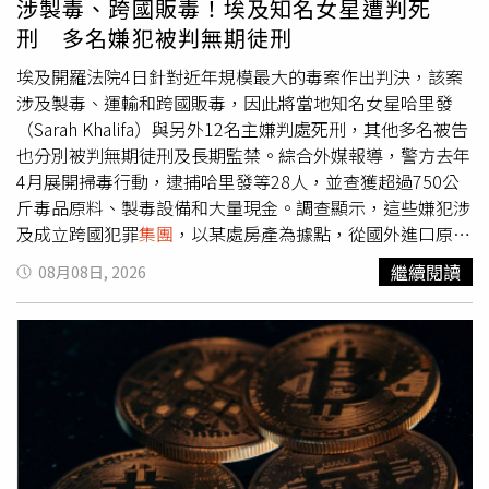
涉製毒、跨國販毒！埃及知名女星遭判死
度假村在Google的頁面並留下大量負評，將其評分洗至1.8
刑 多名嫌犯被判無期徒刑
顆星的超低分；同時，業者也緊急關閉其官方Instagram帳
號貼文的留言功能，試圖阻止負面輿論蔓延。針對這起引發
埃及開羅法院4日針對近年規模最大的毒案作出判決，該案
關注的入住爭議與通報警方事件，度假村母
集團
目前尚未對
涉及製毒、運輸和跨國販毒，因此將當地知名女星哈里發
媒體的採訪請求做出回應，也未在公開平台上發聲說明情
（Sarah Khalifa）與另外12名主嫌判處死刑，其他多名被告
況。後續是否做出回應與處理，仍有待觀察。
也分別被判無期徒刑及長期監禁。綜合外媒報導，警方去年
4月展開掃毒行動，逮捕哈里發等28人，並查獲超過750公
斤毒品原料、製毒設備和大量現金。調查顯示，這些嫌犯涉
及成立跨國犯罪
集團
，以某處房產為據點，從國外進口原料
後，再生產、儲存毒品，並將其向外運輸、販售，而檢察機
繼續閱讀
08月08日, 2026
關依法清點所有嫌犯的資產，並凍結其資金。法院在本月
（8月）4日依法判處哈里發與另外12名主嫌死刑，其餘被
告則分別被判無期徒刑及長期監禁。不過，依據埃及司法程
序，一審死刑判決須先送交國家最高宗教機構「大穆夫提」
（Grand Mufti），提出法律宗教意見，預計9月5日會作出
裁決。不過，被告仍可提出上訴，因此本案尚未定讞。報導
指出，32歲的哈里發長期維持時尚名媛的形象，在
Instagram上擁有超過260萬粉絲，她平時除了擔任節目主