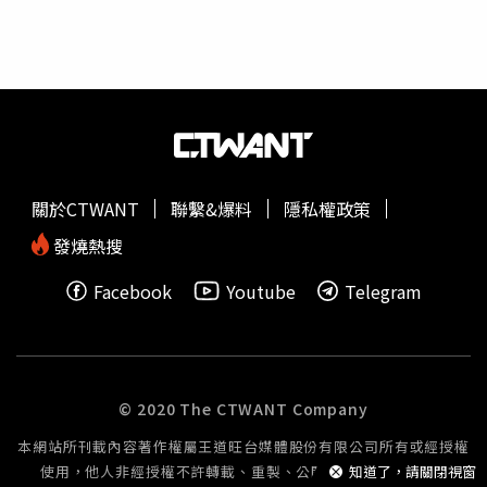
示，經查緯創已於今天完成所有現金股利發放作業，同時將
依延遲天數計算利息補償金，另行匯撥給受到影響的股東，
實際補償金額將另行通知。證期局指出，過去上市櫃公司股
利延後發放，多半是因假日或颱風等不可抗力因素所致，因
企業內部系統問題造成股利延期，且連續兩度延後的案例相
當罕見。近年來未曾發生類似情形，因此此案也成為上市櫃
公司首宗因內部作業因素導致股利延遲發放的案例。證期局
說明，依相關規定，上市櫃公司須於除息基準日後3個月內
關於CTWANT
聯繫&爆料
隱私權政策
完成現金股利發放。由於緯創已在法定期限內完成發放，因
此並未違反相關規範。不過，仍有股東反映，公司兩度發布
發燒熱搜
重大訊息時，公告時間可能不夠即時，且公告內容恐有錯
Facebook
Youtube
Telegram
誤，進而影響投資人資金規劃與市場資訊判斷。對此，金管
會已要求證交所及集保所調查緯創重大訊息的發布時點是否
符合規定，以及公告內容是否存在不實或錯誤情形。若查證
屬實，將依規定處以新台幣3萬元至50萬元違約金。由於此
次受影響股東約40萬人，主管機關也要求相關單位儘速完成
© 2020 The CTWANT Company
調查。此外，證期局表示，目前國內採自辦股務的上市櫃公
本網站所刊載內容著作權屬王道旺台媒體股份有限公司所有或經授權
司數量不多，單一企業約4家，若連同企業
集團
計算約有10
使用，他人非經授權不許轉載、重製、公開播送或公開傳輸。
知道了，請關閉視窗
家。緯創即屬少數自辦股務企業之一。若此次調查結果顯示