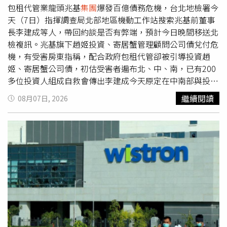
包租代管業龍頭兆基
集團
爆發百億債務危機，台北地檢署今
天（7日）指揮調查局北部地區機動工作站搜索兆基前董事
長李建成等人，帶回約談是否有弊端，預計今日晚間移送北
檢複訊。兆基旗下趙姬投資、寄居蟹管理顧問公司債兌付危
機，有受害房東指稱，配合政府包租代管卻被引導投資趙
姬、寄居蟹公司債，初估受害者遍布北、中、南，已有200
多位投資人組成自救會傳出李建成今天原定在中南部與投資
人當面協商債務事宜，但會還沒開成就臨時喊卡，投資人陸
繼續閱讀
08月07日, 2026
續接到取消協商的通知，進一步了解才知道李建成遭檢調帶
走，北檢對此表示不便說明。兆基屋管曾於8月3日發布四點
聲明，強調原任董事長李建成已於7月29日辭去公司所有職
務，強調公司財務、資金獨立運作，客戶權益不受影響。