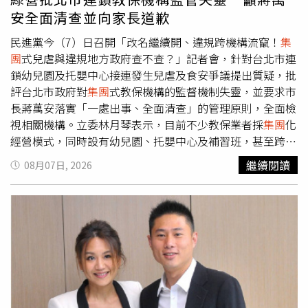
由職人雕琢，轉化為獨特聲音，將原本較難接觸的在地生
安全面清查並向家長道歉
活，轉譯為具有朝聖意義的深度旅程。行程包含一泊二食及
專人導覽，每晚11,900元起。此外，業者也規劃10月「遶
民進黨今（7）日召開「改名繼續開、違規跨機構流竄！
集
境特別場」，帶領旅客參與宜蘭代表性民俗活動「蘭陽媽祖
團
式兒虐與違規地方政府查不查？」記者會，針對台北市連
文化節」，走入遶境隊伍，近距離觀察陣頭、神將與北管樂
鎖幼兒園及托嬰中心接連發生兒虐及食安爭議提出質疑，批
隊的演出。 另外，位於台北精華地段的老爺會館，則推出
評台北市政府對
集團
式教保機構的監督機制失靈，並要求市
「走讀地下舞廳歷史與白日黑膠派對」，以探索台北DJ派
長蔣萬安落實「一處出事、全面清查」的管理原則，全面檢
對文化為主題，由不同世代DJ帶領旅客走讀林森北路與晴
視相關機構。立委林月琴表示，目前不少教保業者採
集團
化
光商圈的舞廳歷史。老爺會館行程由DJ領路，以歷史走讀
經營模式，同時設有幼兒園、托嬰中心及補習班，甚至跨縣
與白日派對重溫昔日Disco熱潮，雙人住宿含遊程體驗與早
市設立多處分園，因此政府不應再將兒虐事件視為單一園所
繼續閱讀
08月07日, 2026
餐每晚3,599元起。（圖／林榮芳攝）行程中，旅客將前往
或個別教師的個案，而應從整體經營模式與監督制度進行檢
鹹酥雞酒吧「Razzle Dazzle」，參與白日DJ派對；接著走
討。林月琴也提及培諾米達兒童性侵國賠案，批評台北市政
進咖啡廳「聲色 Sounds Good」，聆賞經典黑膠、觸摸跨
府在案件處理過程中態度消極。她指出，市府曾主張第一名
時代的音樂載體，並體驗個人專屬的One take唱片直刻，將
受害兒童離園後未再受害，因此沒有進一步調查義務，但隔
自己的聲音記憶製作成黑膠唱片帶回家。雙人含早餐及導
年卻陸續傳出更多受害案件。她並質疑，市府於國賠訴訟期
覽，每晚3,599元起。老爺酒店
集團
也規劃台中、知本等地
間未提供相關資料，影響案件審理，即使遭監察院糾正，仍
的特色行程，包括走進台中國家歌劇院後台，探索建築空間
未正視行政責任。台北市議員簡舒培表示，夏莉絲幼兒園
集
與聲音碰撞所產生的火花；以及深入知本部落，聆聽卑南族
團
爆發集體虐童事件已逾一個月，期間家長多次透過陳情及
古謠，從不同地域與族群的音樂脈動，認識台灣多元的人文
1999專線反映問題，但教育、社會、勞動、環保及衛生等