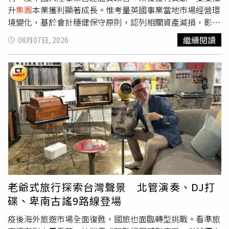
作，客戶權益不受影響。
升
集團
本業獲利顯著成長。惟考量英國事業當地市場經營環
境變化，基於會計穩健保守原則，認列相關資產減損，影響
本期稅後獲利表現。乾杯台灣事業營運表現上半年營收達
繼續閱讀
08月07日, 2026
20.19億元，年增9.4%，亦創歷年同期新高，受惠於連續假
期及母親節等聚餐商機，加上股市活絡帶動整體消費力道，
餐飲事業及外販事業同步成長，成為推升
集團
營收成長的主
要動能。其中，在餐飲事業持續推動品牌優化與展店布局。
上半年完成「乾杯燒肉居酒屋」品牌改革及「高木和牛食
堂」品牌優化，透過產品與服務優化帶動來客成長；4月開
幕的「黑毛屋」台中漢神洲際店營運表現亮眼，躍居品牌業
績第一門店；去年底開出的牛舌定食品牌「牛舌佑介」業績
亮眼，持續挹注
集團
營收，展現品牌優化與展店策略成效。
展望下半年營運，隨著暑假餐飲旺季及中秋節檔期到來，家
庭聚餐與年輕消費族群需求可望持續增溫。近期推出「乾
杯」商業午餐與「老乾杯」全新菜單、「黑毛屋」季節鍋可
老爺式旅行探索台灣聲景 北管演奏、DJ打
望持續發酵，將持續透過新品推出、行銷活動，掌握節慶商
碟、卑南古謠9路線登場
機，持續挹注營運成長。展店方面，8月「黑毛屋」插旗高
雄夢時代店完成南北高雄雙據點布局；第四季預計再新增2
疫後海外旅遊市場全面復甦，國旅也面臨轉型挑戰。看準旅