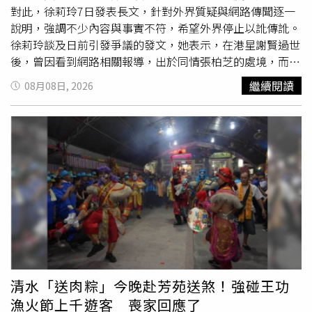
在間接關聯之上的認定。
對此，徐莉玲7日發表長文，針對外界質疑與網路傳聞逐一
說明，強調不少內容與事實不符，希望外界停止以訛傳訛。
徐莉玲談及日前引發爭議的發文，她表示，在港星謝賢過世
後，曾因看到網路相關報導，出於同情張柏芝的處境，而發
文鼓勵對方，不過隔天便已自行刪除。她坦言，自己其實並
繼續閱讀
08月08日, 2026
不認識張柏芝，只是誤信網路上的相關內容，沒想到會引起
如此大的反應。徐莉玲指出，事後已將當時看到的網路文章
連結轉傳給王菲前經紀人的友人，並請對方代為轉達歉意。
她強調，自己並非刻意捏造內容，也希望相關不實報導能獲
得處理，避免更多人因誤信網路資訊而造成誤解。對於外界
關注的家庭與長子離世一事，徐莉玲也首度公開說明。她表
示，大學畢業後經由同學介紹結婚並育有一子，但婚姻維持
不久便離婚，她帶著孩子返回娘家生活。25歲赴日本接受工
作培訓期間，孩子被前夫帶回夫家，自此一度失去聯繫，而
前夫後來再婚並移民美國，母子見面更加困難。她表示，直
到1990年前往美國史丹福大學修習商學碩士期間，才重新
與前夫取得聯繫，並在畢業後將兒子接到舊金山與自己及外
清水「送肉粽」今晚赴芳苑送煞！強碰王功
婆共同生活。1993年再婚後，兒子因不熟悉中文，選擇留
漁火節上千遊客 喪家回應了