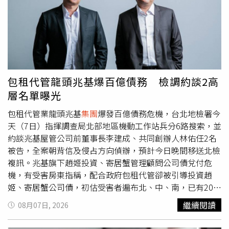
攜手照顧孩子，共同承擔父母責任。聲明最後也向外界表達
感謝，並祝福大家平安快樂，正式為這段婚姻畫下句點。另
據《壹蘋新聞網》稍早報導，彭小刀與林文晴的婚姻其實早
已畫下句點，雙方近半年各自生活，離婚消息也並非近日才
傳出，而是在熟識兩人的親友及名流圈流傳已久，只是夫妻
倆始終保持低調，未曾對外證實，因此外界一直未察覺婚姻
已生變。直到近日徐莉玲因接連發文評論王菲、張柏芝等
包租代管龍頭兆基爆百億債務 檢調約談2高
人，引發港台娛樂圈熱議，甚至遭王菲好友邱瓈寬揚言提
層名單曝光
告，香港藝人向太陳嵐也公開發聲批評。外界一度好奇身為
包租代管業龍頭兆基
集團
爆發百億債務危機，台北地檢署今
徐家女婿的彭小刀是否會出面回應，不料卻傳出他早已與林
天（7日）指揮調查局北部地區機動工作站兵分6路搜索，並
文晴離婚，昔日「台玻女婿」身分也因此成為過去式。報導
約談兆基屋管公司前董事長李建成、共同創辦人林佑任2名
也兩人所生的一雙子女主要由林文晴照顧。雖然出身豪門，
被告，全案朝背信及侵占方向偵辦，預計今日晚間移送北檢
但她平日生活十分低調，不僅親自開車接送孩子上下學，也
複訊。兆基旗下趙姬投資、寄居蟹管理顧問公司債兌付危
鮮少展現豪門排場，生活重心幾乎都放在家庭與孩子身上。
機，有受害房東指稱，配合政府包租代管卻被引導投資趙
至於婚姻為何走到盡頭，綜合多方消息指出，並非因單一事
姬、寄居蟹公司債，初估受害者遍布北、中、南，已有200
件導致，而是多年共同生活後逐漸累積差異。有熟識林文晴
多位投資人組成自救會傳出李建成今天原定在中南部與投資
的友人透露，夫妻在生活理念、家庭規劃及未來方向上慢慢
繼續閱讀
08月07日, 2026
人當面協商債務事宜，但投資人陸續接到取消協商的通知，
失去共識；另有知情人士表示，林文晴認為彭小刀多年來
進一步了解才知道李建成遭檢調帶走，協商會還沒開成就臨
「沒有特別作為」，未能帶給家庭更多改變與成長，長期累