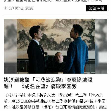
政團隊及防疫工作提出抹黑與質疑。如今司法偵辦結果逐步
初正是欣賞彭小刀努力打拚事業、重視家庭，才決定攜手步
繼續閱讀
08月07日, 2026
釐清，他認為當初散播錯誤指控者，應為相關言論負起責
入婚姻；而彭小刀在妻子懷孕期間，只要工作允許，都會盡
任，向社會說明並道歉。對於慈濟在本案中的角色，陳時中
量陪伴照顧，有求必應，夫妻恩愛形象曾讓不少親友相當稱
表示，慈濟屬於受害者，真正應受到譴責的是涉嫌詐騙的不
羨。彭小刀早年演出《薰衣草》、《MVP情人》等偶像劇打
法人士，案件細節仍有待司法機關持續調查釐清。陳時中指
開知名度，2002年加入5566後迅速走紅亞洲，不過2003年
出，疫情最嚴峻時，社會對疫苗需求十分迫切，也讓詐騙
集
錄影時因後空翻失誤重摔，造成腰椎重傷，演藝工作一度中
團
有機可乘，利用民眾焦急心理行騙。他提醒，無論是當時
斷，之後赴美接受治療，並逐步轉型幕後，投入藝人經紀、
或未來，類似詐騙案件都可能發生，民眾在面臨重大事件或
影視、文創及演唱會投資等事業，成功開創第二事業。如
急迫需求時，更應提高警覺，避免受騙。陳時中表示，當時
今，這段走過14年的婚姻低調畫下句點，也讓昔日被視為演
政府已多次提醒，個人或單一民間團體幾乎不可能直接向疫
藝圈與豪門聯姻代表的佳話成為回憶。
苗原廠取得疫苗，若無法提出正式出貨證明，就應高度懷疑
其真實性。他指出，政府當時也接獲不少相關訊息，均逐案
查證並公開澄清。談及事件後續引發的政治攻防，陳時中表
姚淳耀被酸「可悲流浪狗」尊嚴慘遭踐
示，疫情期間許多議題遭到誤解甚至扭曲，也讓防疫工作承
踏！ 《成名在望》痛毆李國毅
受不少壓力，對此他仍感到相當遺憾。
《成名在望》本週末將迎來第一季高潮，第二季「墮落之
前」將15日無縫接軌播出。第二季劇情延伸至5年後，李國
毅、姚淳耀與蔡亘晏（爆花）昔日死黨情誼徹底變質，幾位