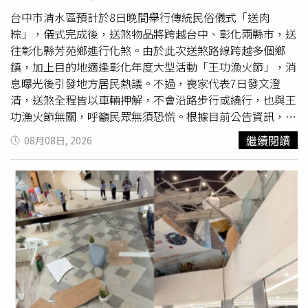
在美國繼續完成學業，她也持續負擔生活費及學費。徐莉玲
說，2017年兒子因美國景氣不佳，希望返回台灣發展，她
台中市清水區預計於8日晚間舉行傳統民俗儀式「送肉
除了協助返台，也購屋並支持創業，希望重新建立母子間較
粽」，儀式完成後，送煞物品將跨越台中、彰化兩縣市，送
密切的互動。她提到，兒子直到49歲才遇見人生伴侶，交往
往彰化縣芳苑鄉進行化煞。由於此次送煞路線跨越多個鄉
約半年後求婚，隔年步入婚姻，原以為終於迎來幸福人生。
鎮，加上目的地適逢彰化年度大型活動「王功漁火節」，消
然而，徐莉玲表示，兒子多年來可能受到童年家庭因素及長
息曝光後引發地方居民熱議。不過，喪家代表7日發文澄
期獨自生活壓力影響，最終因憂鬱離世。她坦言，白髮人送
清，送煞全程皆以車輛押解，不會沿路步行或繞行，也與王
黑髮人的打擊令自己陷入巨大悲痛，一度足不出戶，只想獨
功漁火節無關，呼籲民眾無須恐慌。根據目前公告資訊，送
自沉澱心情，也因此更能理解單親家庭孩子可能承受的心理
肉粽儀式預計於8日晚間9時至11時舉行，開壇地點位於台
繼續閱讀
08月08日, 2026
壓力。文末，徐莉玲再次呼籲外界不要輕信網路傳聞，並表
中市清水區鰲峰山鰲海路周邊，由法師主持祈福除煞科儀，
示發文目的在於還原事實，感謝一路以來關心與支持她的親
儀式完成後，再將送煞物品裝車押送至彰化縣芳苑火葬場金
友，同時也引用「謠言止於智者」，希望大家遠離是非，不
爐焚化，完成整場送煞儀式。據喪家與承辦人員公布的路線
再散播未經查證的訊息。◎勇敢求救並非弱者，您的痛苦有
資訊，送煞隊伍將自清水鰲峰山出發，預計沿著海線主要幹
人願意傾聽，請撥打1995◎如果您覺得痛苦、似乎沒有出
道台17線或台61線一路南下，途中行經彰化縣伸港、線
路，您並不孤單，請撥打1925
西、鹿港及福興等4個沿海鄉鎮，最後抵達芳苑。送煞消息
曝光後，彰化地方居民與民俗專家紛紛發出提醒，呼籲沿線
4個鄉鎮居民於晚間9時至11時盡量避開相關路段，避免無
意間與送煞車隊相遇而「衝煞」，相關話題也在地方社群引
發討論。此外，送煞時間恰巧與彰化年度大型活動「王功漁