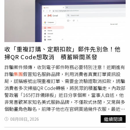
「Nobitex」提供實質性支持。美國早在6月2日便對
Nobitex實施制裁，指控該交易所協助伊朗政府規避西方制
裁；當時的制裁同樣是在《路透社》報導後宣布的。對此，
美國財政部長貝森特（Scott Bessent）在聲明中表示：
「財政部將追查並瓦解那些讓伊朗政權得以維持運作的非法
金融網路。」同樣在7日，美國財政部宣布制裁另1家位於伊
朗的加密貨幣交易所「Aban Tether」，指控該交易所為包
收「重複訂購、定期扣款」郵件先別急！他
括Nobitex在內、遭美國制裁的伊朗實體處理數百萬美元交
掃QR Code想取消 積蓄瞬間蒸發
易。Shelbit的網站已經關閉數個月，客戶無法透過網站進
行交易，但該交易所仍持續處理資金，甚至在美以侵略伊朗
詐騙案件頻傳，收到電子郵件時務必要特別注意！近期進有
期間也沒有停止。《路透社》調查報導刊出隔天，Shelbit
詐騙
集團
假冒知名服飾品牌，利用消費者真實訂單資訊設
網站便重新啟用。Shelbit在8月1日重新啟用的網站上發表
局，謊稱帳號出現重複訂單、需要金流驗證取消扣款，誘騙
聲明表示：「Shelbit LLC斷然否認任何指控該公司知情且
消費者多次掃描QR Code轉帳，將民眾的積蓄騙走。內政部
參與洗錢、恐怖主義融資、非法賭博活動、規避制裁，或代
警政署「165打詐儀錶板」近日分享個案，當事人自述，他
表任何遭制裁、軍事或政府組織從事活動的說法。」同時表
非常喜歡某家知名美式服飾品牌，不僅款式休閒，又常與多
示，公司已於2026年1月停止營運。《路透社》的報導還披
個動畫角色聯名，前陣子他也在官網買過幾件衣服，最近他
露，流經Shelbit的加密貨幣中，有數千萬美元來自1項疑似
就收到一封電子郵件，主旨寫著「他的名字＋該品牌訂
繼續閱讀
08月08日, 2026
由伊朗經營的比特幣挖礦業務，該業務透過挖礦產生新的數
單」，內容則提及，他的帳號被系統監測到重複訂購、定期
位貨幣。另外還有數百萬美元與1個非法賭博網路有關，該
扣款訂單，若沒有立即取消，後續將會持續扣款。當事人