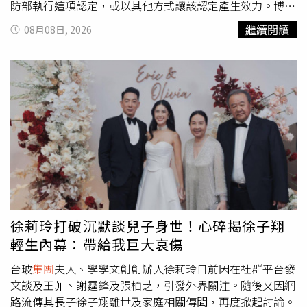
款」等通知時，不要點擊郵件內提供的LINE連結，應直接
防部執行這項認定，或以其他方式讓該認定產生效力。博斯
登入官方網站或APP查詢聯繫。2、真正的客服及金流公
伯格在長達35頁的判決意見書中寫道：「紅字標記會傳達1
繼續閱讀
08月08日, 2026
司，不會要求民眾掃描QR Code進行匯款來取消訂單。3、
個明確訊息：遠離。」他指出，在藥明康德遭到列名之後，
凡是要求操作ATM、網銀或QR Code轉帳解除設定，幾乎都
一些客戶與供應商取消合約、終止長期合作關係，或將業務
是詐騙。4、遇有可疑情況，可先撥打品牌官方客服查證或
轉向藥明康德的競爭對手。美國國防部發言人拒絕針對這項
165反詐騙專線諮詢。
裁決置評，也沒有說明國防部是否計畫提出上訴，理由是國
防部一向不評論正在進行中的訴訟案件。藥明康德則沒有立
即回應置評請求。這項裁決代表這個中國最大型的製藥研究
與製造服務業者之一，在美國取得了初步的法律勝利，同時
也挫敗了華府日益擴大針對中國大型商業企業採取國家安全
限制的做法。不過，這項裁決並未永久將藥明康德從美國國
防部依據《國防授權法》第1260H條（Section 1260H）建
立的名單中移除，也沒有阻止國防部未來再次將藥明康德列
入名單，只要國防部所使用的證據與法律論證能夠符合相關
徐莉玲打破沉默談兒子身世！心碎揭徐子翔
法律要求即可。這項命令也不影響阿里巴巴、百度、比亞迪
輕生內幕：帶給我巨大哀傷
及其他已被美國國防部列入該名單的中國企業。不過，分析
人士表示，博斯伯格拒絕接受缺乏支持、或遭到不準確描述
台玻
集團
夫人、學學文創創辦人徐莉玲日前因在社群平台發
的證據，可能強化其他中國企業針對類似列名決定提出法律
文談及王菲、謝霆鋒及張柏芝，引發外界關注。隨後又因網
挑戰的基礎，尤其是那些建立在企業與中國政府或軍方，存
路流傳其長子徐子翔離世及家庭相關傳聞，再度掀起討論。