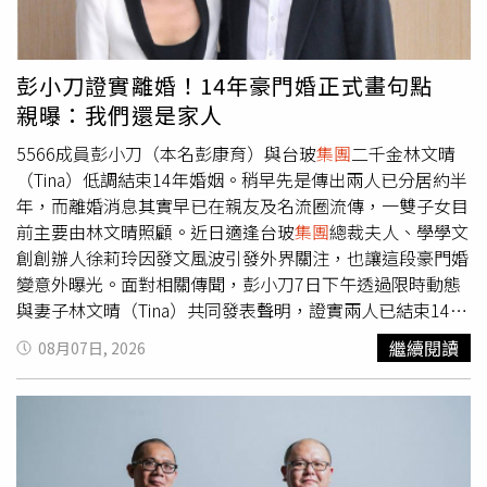
風景。沈方正表示，今年老爺式旅行希望以音樂作為探索城
相關局處的處置均未有效回應外界疑慮。她要求台北市政府
市的濾鏡，讓旅人不只看見景點，也能聽見地方的歷史、信
徹查事件始末，並釐清是否涉及行政疏失。民進黨發言人吳
仰、生活與情感，進一步將台灣特有的聲音記憶轉化為深度
崢則批評，蔣萬安過去面對政治議題時經常公開表態，如今
彭小刀證實離婚！14年豪門婚正式畫句點
旅遊的體驗。
面對連鎖教保機構爭議卻未積極回應，質疑其面對重大事件
親曝：我們還是家人
的態度前後不一。他呼籲台北市政府儘速釐清相關責任，提
出具體改善措施，回應受害家長及社會大眾的期待。民進黨
5566成員彭小刀（本名彭康育）與台玻
集團
二千金林文晴
要求，台北市政府應全面盤點
集團
式教保機構的管理機制，
（Tina）低調結束14年婚姻。稍早先是傳出兩人已分居約半
徹查是否存在跨機構違規或監督漏洞，並針對相關爭議向社
年，而離婚消息其實早已在親友及名流圈流傳，一雙子女目
會提出完整說明，保障兒童受教與受照顧安全。
前主要由林文晴照顧。近日適逢台玻
集團
總裁夫人、學學文
創創辦人徐莉玲因發文風波引發外界關注，也讓這段豪門婚
變意外曝光。面對相關傳聞，彭小刀7日下午透過限時動態
與妻子林文晴（Tina）共同發表聲明，證實兩人已結束14年
婚姻，坦言彼此「已經分開了一段時間」，但至今仍是「充
繼續閱讀
08月07日, 2026
滿愛的一家人」，未來將共同陪伴、守護一雙子女成長。彭
小刀與林文晴共同發表聲明，證實已結束14年婚姻，未來仍
將攜手陪伴孩子成長。（圖／翻攝自IG，彭小刀 따오따
오）彭小刀與林文晴共同署名發出的聲明表示，兩人一直以
來都給予彼此最深的祝福與支持，即使結束婚姻關係，也會