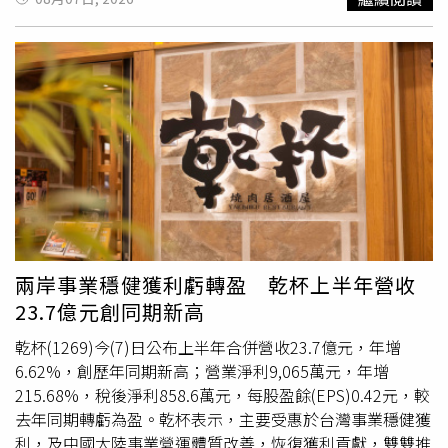
庭生活相當低調，鮮少在社群平台公開放閃。不過，好友阿
有侵占、背信嗎？你有沒有拿那些錢去買豪車？幫老婆買很
Ken曾透露，小刀私底下是出了名的「寵妻狂魔」，不僅會
多精品包對不對？有沒有什麼話跟投資人交代？董事長是要
主動替林文晴開車門、拉椅子，看到妻子不喜歡吃的食物，
脫產嗎？有變賣精品嗎？」面對連珠炮式提問，李建成沉默
也會默默夾到自己碗裡，就連一起吃麻辣鍋時，也會細心幫
以對，並未回應外界這陣子以來的質疑。兆基
集團
旗下的兆
對方撈出不愛吃的食材，貼心舉動讓身邊好友印象深刻。然
基屋管、趙姬投資、寄居蟹管理顧問公司近日爆發公司債兌
而，這段曾令外界稱羨的豪門婚姻最終仍劃下句點。稍早有
付危機，投資人受害金額從數十萬元到破千萬，為此成立自
媒體報導，兩人早已低調離婚，並引述身邊人士說法，指婚
救會。李建成分批接觸投資人，提出方案是兆基未上市股票
變疑與小刀多年來「沒有特別作為」有關，但相關說法未獲
抵債，股票每股以70元計算，投資人取得股票後，原有公司
當事人證實。對此，小刀與林文晴僅透過共同聲明表示，彼
債債權將視為清償；李建成還要求投資人拋棄民事求償、不
此已分開一段時間，未來仍會攜手陪伴孩子成長，也感謝各
向行政機關檢舉、刑事程序中支持相關人員從輕量刑或宣告
界一路以來的關心，並強調不會再對離婚一事做進一步回
緩刑。投資人不滿，兆基股票並非上市櫃股票，不具有公開
應，為這段長達14年的婚姻正式畫下句點。
市場的價格與流通管道，每股70元的定價依據、股票能否變
兩岸事業穩健獲利虧轉盈 乾杯上半年營收
現是未知數，不少人繼續觀望或拒簽協議。北檢對此證實，
23.7億元創同期新高
檢察官偵辦兆基屋管股份有限公司、趙姬投資股份有限公司
負責人涉嫌侵占、背信等案件，於7日指揮北機站持搜索票
乾杯(1269)今(7)日公布上半年合併營收23.7億元，年增
前往李建成、林佑任的住家及兆基屋管公司、趙姬投資公
6.62%，創歷年同期新高；營業淨利9,065萬元，年增
司、寄居蟹管理顧問公司共6處搜索，並通知2名被告到案說
215.68%，稅後淨利858.6萬元，每股盈餘(EPS)0.42元，較
明。兆基屋管曾在8月3日發布聲明，原任董事長李建成已於
去年同期轉虧為盈。乾杯表示，主要受惠於台灣事業穩健獲
7月29日辭去公司所有職務，並強調公司財務、資金獨立運
利，及中國大陸事業營運體質改善，恢復獲利貢獻，雙雙推