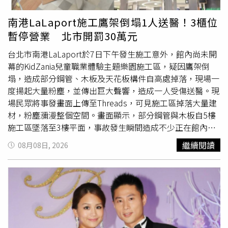
火節」重疊，也引起外界關注。今年王功漁火節將於芳苑鄉
王功漁港舉辦，規劃海洋音樂會、海上煙火秀、福海宮祈福
南港LaLaport施工鷹架倒塌1人送醫！3櫃位
及千人烤蚵等系列活動，晚間8時起進入主要節目時段，邀
暫停營業 北市開罰30萬元
請玖壹壹、美秀
集團
等藝人及樂團演出，預料將吸引大量遊
客前往。由於送肉粽儀式預計於晚間9時至11時進行，正值
台北市南港LaLaport於7日下午發生施工意外，館內尚未開
活動高潮及散場前後，因此有民眾擔心送煞車隊若行經芳苑
幕的KidZania兒童職業體驗主題樂園施工區，疑因鷹架倒
沿海，可能與活動人潮及車流交會，造成心理壓力。對此，
塌，造成部分鋼管、木板及天花板構件自高處掉落，現場一
喪家代表7日發文澄清，儀式時間為8日晚間9時至11時，法
度揚起大量粉塵，並傳出巨大聲響，造成一人受傷送醫。現
會地點僅在清水鰲峰山鰲海路周邊，全程以車輛運送送煞物
場民眾將事發畫面上傳至Threads，可見施工區掉落大量建
品，不會在道路上步行，僅請行經該路段的民眾稍微繞道通
材，粉塵瀰漫整個空間。畫面顯示，部分鋼管與木板自5樓
行。若因此造成不便，代表家屬向清水區居民表達歉意，一
施工區墜落至3樓平面，事故發生瞬間造成不少正在館內活
切只希望儀式能平安、圓滿完成。喪家代表也強調，祈福除
動的民眾受到驚嚇。至於事故發生原因，相關單位仍持續調
繼續閱讀
08月08日, 2026
煞法會與王功漁火節並無任何關聯，送煞物品將直接由車輛
查釐清。台北市消防局表示，下午1時52分接獲通報後派員
押解至芳苑火葬場金爐焚化，不會沿路停留或繞行，呼籲民
到場處理，現場一名約65歲女性民眾頭部後腦出現腫脹情
眾不必過度恐慌或自行揣測。
形，送醫時意識清楚，隨後由救護車送往內湖國泰醫院接受
治療。對於此次事故，三井
集團
表示，發生倒塌的是尚未正
式開幕的KidZania施工圍籬區域，事發當時一名婦人正好位
於現場附近，雖然沒有明顯外傷，公司仍立即安排專人陪同
就醫，後續也將持續關心其身體狀況。至於事故原因及實際