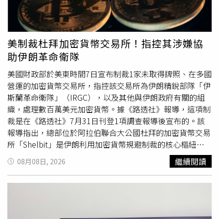
持人、模特兒外，也因為常與演藝人員及知名足球球星傳緋
聞而備受關注。
美制裁杜拜加密貨幣交易所！指控其涉嫌協
助伊朗革命衛隊
美國財政部於美東時間7日宣布制裁1家未取得牌照、在多國
營運的加密貨幣交易所，指控該交易所為伊朗精銳部隊「伊
斯蘭革命衛隊」（IRGC），以及其他與伊朗政府有關的組
織，處理數百萬美元加密貨幣。據《路透社》報導，這項制
裁是在《路透社》7月31日刊登1項調查報導後宣布的。該
報導指出，總部位於阿拉伯聯合大公國杜拜的加密貨幣交易
所「Shelbit」是伊朗利用加密貨幣規避制裁的核心樞紐。
調查發現，Shelbit曾代表伊朗中央銀行轉移加密貨幣，也
繼續閱讀
08月08日, 2026
處理來自全球最大非法網路賭博
集團
之一的資金，並將加密
貨幣轉至以色列政府認定與伊斯蘭革命衛隊有關聯的地址。
美國財政部同時制裁Shelbit創辦人、旅居海外的伊朗人凱
文普爾（Siavash Kayvanpour），以及由他控制的1個企業
網路，指控他為伊斯蘭革命衛隊及伊朗最大加密貨幣交易所