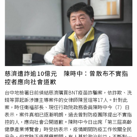
時喊卡。北檢對此證實，檢察官偵辦兆基屋管股份有限公
積下來，彼此距離愈來愈遠，最後選擇和平分開，不過，相
司、趙姬投資股份有限公司負責人涉嫌侵占、背信等案件，
關說法均未獲當事人證實。除了婚姻因素外，林家近年接連
於7日指揮北機站持搜索票前往李建成、林佑任的住家及兆
遭逢重大變故，也備受外界關注。林文晴的異父異母哥哥徐
基屋管公司、趙姬投資公司、寄居蟹管理顧問公司共6處搜
子翔過世後，家族一直處於低調狀態，外界雖曾揣測家族事
索，並通知2名被告到案說明。兆基屋管曾於8月3日發布四
件是否影響夫妻關係，但目前沒有任何證據顯示兩者存在直
點聲明，強調原任董事長李建成已於7月29日辭去公司所有
接關聯。另外，曾與彭小刀共事多年的前經紀人孫德榮先前
職務，強調公司財務、資金獨立運作，客戶權益不受影響。
受訪時表示，自己沒有向彭小刀求證離婚消息，也不方便探
問夫妻私事。他透露，只知道徐子翔離世後，整個家族風波
相當大，「豪門世家的事情，我們不懂，我也不敢去問
他。」孫德榮表示，豪門家族內部牽涉許多外人無法了解的
慈濟遭詐逾10億元 陳時中：曾散布不實指
事情，加上家族遭逢重大變故，更不適合向當事人追問，因
控者應向社會道歉
此始終選擇尊重彭小刀與林家，不願介入私人生活或揣測婚
台中地檢署日前偵結慈濟購買BNT疫苗詐騙案，依詐欺、洗
變原因。回顧兩人的感情歷程，彭小刀與林文晴交往期間始
錢等罪起訴涉嫌主導案件的女律師陳昱瑄等17人。針對此
終十分低調，直到2012年5月兩人一同欣賞美國流行天后女
案，時任衛福部長、現任行政院政務委員陳時中今（7）日
神卡卡（Lady Gaga）演唱會時，戀情才意外曝光，但其實
表示，案件真相已逐漸明朗，過去曾對防疫團隊提出不實指
當時已秘密交往約一年。同年8月，兩人正式步入禮堂。婚
控的人，應向社會公開道歉。陳時中今日出席「第三屆高齡
禮選在台北寒舍艾美酒店舉行，席開64桌，外傳耗資約545
健康產業博覽會」時受訪表示，疫情期間防疫工作攸關全民
萬元打造豪華婚宴，並邀請前副總統連戰擔任證婚人，一度
安全，但當時正值選舉期間，有人基於政治利益，不斷對執
成為演藝圈與企業界津津樂道的豪門聯姻。據悉，林文晴當