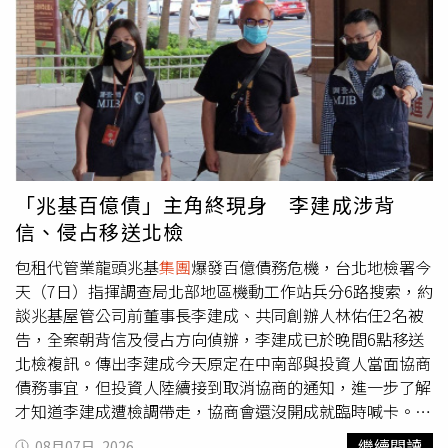
小刀與台灣玻璃
集團
董事長林伯實二女兒林文晴交往的消
息。交往期間，小刀為了向林文晴求婚，可說花足心思。當
時擔任伴郎的阿Ken回憶，小刀特地安排兩人前往馬來西亞
一座小島旅行，不僅包下直升機製造浪漫驚喜，還動員親友
及工作人員在地面排出巨大愛心，並拼出「Tina I Love
You」字樣，打造令人難忘的求婚場景，最後成功抱得美人
歸。阿Ken一路見證兩人從交往到結婚，也笑說他們相處時
總是甜蜜到旁人顯得很多餘，「每次跟他們出去，我都像是
去看人家放閃。」完成求婚後，兩人於2012年8月登記結
「兆基百億債」主角終現身 李建成涉背
婚，並選在台北寒舍艾美酒店舉辦婚宴，席開64桌，婚宴花
信、侵占移送北檢
費超過545萬元，被視為當年演藝圈最受矚目的豪門婚禮之
一。婚禮由前副總統、時任國民黨榮譽主席連戰擔任證婚
包租代管業龍頭兆基
集團
爆發百億債務危機，台北地檢署今
人，現場除了5566團員及演藝圈好友外，王金平、吳伯
天（7日）指揮調查局北部地區機動工作站兵分6路搜索，約
雄、台新金控董事長吳東亮等政商界重量級人士也親自出
談兆基屋管公司前董事長李建成、共同創辦人林佑任2名被
席，歌手陳奕迅則跨海送上祝福，展現兩人在政商與演藝圈
告，全案朝背信及侵占方向偵辦，李建成已於晚間6點移送
深厚的人脈。婚禮細節同樣備受矚目。林文晴當天換穿兩套
北檢複訊。傳出李建成今天原定在中南部與投資人當面協商
遠從紐約訂製的婚紗禮服亮相，婚宴伴手禮則由台玻
集團
量
債務事宜，但投資人陸續接到取消協商的通知，進一步了解
身打造精緻玻璃糖果盒贈送賓客，每個細節都展現豪門婚禮
才知道李建成遭檢調帶走，協商會還沒開成就臨時喊卡。當
規格，也成為當年熱門話題。婚後，夫妻育有一子一女，家
李建成在調查官押解下現身北檢時，媒體詢問「董事長，你
繼續閱讀
08月07日, 2026