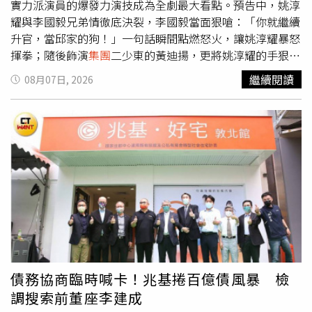
實力派演員的爆發力演技成為全劇最大看點。預告中，姚淳
耀與李國毅兄弟情徹底決裂，李國毅當面狠嗆：「你就繼續
升官，當邱家的狗！」一句話瞬間點燃怒火，讓姚淳耀暴怒
揮拳；隨後飾演
集團
二少東的黃迪揚，更將姚淳耀的手狠踩
在腳下，輕蔑警告：「一條可悲的流浪狗，千萬不要想爬到
繼續閱讀
08月07日, 2026
我頭上！」姚淳耀將掙扎與受盡屈辱的壓抑展現得淋漓盡
致。不僅如此，姚淳耀在第一季高潮中與蔡亘晏（爆花）的
病房戲同樣火花四射，被賞巴掌後將對方壓在門上怒吼撕
裂，兩人在怨恨與無奈中瘋狂交鋒。談及角色的極端狀態，
姚淳耀坦言：「他永遠都拿槍指著自己的頭，根本不在乎性
命，好像每一刻隨時都可以離開。」姚淳耀談及飾演的角色
羅冠豪，表示他彷彿永遠拿槍指著自己的頭，隨時可以離
開。（圖／瀚草影視）
債務協商臨時喊卡！兆基捲百億債風暴 檢
調搜索前董座李建成