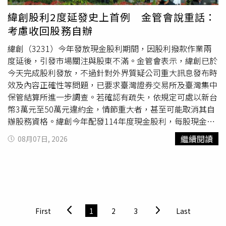
緯創股利2度延發史上首例 金管會說重話：
考慮收回股務自辦
緯創（3231）今年發放現金股利期間，因股利撥款作業兩
度延後，引發市場關注與股東不滿。金管會表示，緯創已於
今天完成股利發放，不過針對外界質疑公司重大訊息發布時
效及內容正確性等問題，已要求臺灣證券交易所及臺灣集中
保管結算所進一步調查。若確認有疏失，依規定可處以新台
幣3萬元至50萬元違約金，情節重大者，甚至可能取消其自
辦股務資格。緯創今年配發114年度現金股利，每股現金股
利調整為5.50062263元，總發放金額約174.92億元。公司
繼續閱讀
08月07日, 2026
原訂於7月31日發放現金股利，但因股務作業系統發生異
常，於前一日晚間發布重大訊息指出，負責股務系統的三商
電腦作業出現疏失，導致部分資料錯誤，因此將股利發放日
期延至8月3日。然而，公司隨後再度公告，由於部分銀行撥
款及止付流程仍需配合作業，因此股利發放日期再次順延至
8月6日，連續兩次延期也引起投資人高度關注，部分股東認
First
1
2
3
Last
為此舉已影響資金安排。金管會證期局於例行記者會中表