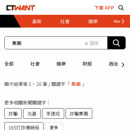
跳至主要內容區塊
下載 APP
最新
社會
娛樂
財經
⊗ 清除
全部
社會
娛樂
財經
政治
顯示結果第 1 ~ 20 筆 / 關鍵字「
集團
」
更多相關新聞關鍵字：
詐騙
兆基
李建成
詐騙集團
165打詐儀錶板
更多