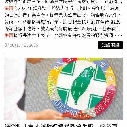
家「黑毛屋」及4家「牛舌佑介」，陸續進駐拓展台北南
客逐漸對走馬看花、純消費式踩點行程感到疲乏，老爺酒店
西、永康街等重點商圈，擴大營收規模，為下半年營運成長
集團
自2022年起推動「老爺式旅行」企劃，今年以「島嶼
挹注動能。
的弦外之音」為主題，從音樂與聲音出發，結合地方文化、
藝術、生活風格與旅行哲學，即日起至10月底在全台推出9
條深度城市路線，雙人成行每晚最低3,599元起。老爺酒店
集團
執行長沈方正表示，台灣擁有許多珍貴的觀光資源，應
透過主題式旅行玩法，進一步發掘不同城市的面貌，翻轉旅
繼續閱讀
08月07日, 2026
人對國旅的印象，相關深度旅遊內容也有機會成為吸引海外
旅客來台的特色行程，希望大家到每個城市，不只是體驗住
宿，也能有不同收穫。因應旅客對深度體驗的需求，老爺酒
店
集團
自2022年起推動「老爺式旅行」，今年以音樂與聲
音為主軸，規劃9條特色路線，帶領旅人從不同世代、族群
與城市場景，認識台灣的聲音記憶。行程內容涵蓋宮廟北管
鑼鼓、黑膠唱片、民歌、原住民族古謠，以及歌劇院後台等
文化體驗。礁溪老爺酒店「體驗北管爭鳴與百年信仰」路
線，走訪開漳聖王靈惠廟了解軒社及廟宇文化，旅人可體驗
北管樂器演奏。（圖／老爺酒店提供）像是，礁溪老爺酒店
推出「北管爭鳴與百年信仰」路線，旅客可前往復蘭社認識
北管樂器並親手演奏，接著參訪胡琴工坊，了解木材如何經
綠營批北市連鎖教保機構監管失靈 籲蔣萬