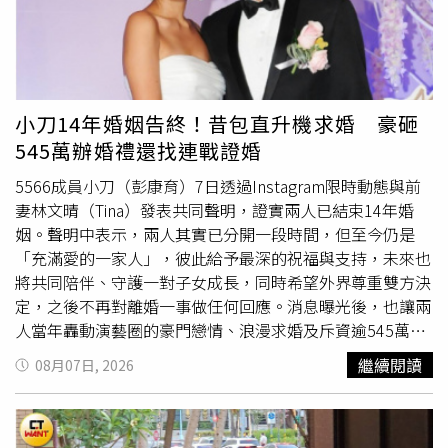
損失情形，目前仍待進一步確認。事故發生後，台北市建管
處前往了解，認定施工現場發生工安事故，已依法裁罰30萬
元，並要求施工單位盡速完成改善措施，同時妥善處理後續
賠償相關事宜，以確保公共安全。此外，LaLaport晚間也透
過官方Facebook發布營業公告，表示因館內整修作業影
小刀14年婚姻告終！昔包直升機求婚 豪砸
響，位於3樓的SST&C、POU DOU DOU及a la sha將暫停營
545萬辦婚禮還找連戰證婚
業。館方指出，本週末除上述櫃位外，其餘樓層、店家及館
內活動均維持正常營運，民眾仍可依原定安排前往消費。
5566成員小刀（彭康育）7日透過Instagram限時動態與前
妻林文晴（Tina）發表共同聲明，證實兩人已結束14年婚
姻。聲明中表示，兩人其實已分開一段時間，但至今仍是
「充滿愛的一家人」，彼此給予最深的祝福與支持，未來也
將共同陪伴、守護一對子女成長，同時希望外界尊重雙方決
定，之後不再對離婚一事做任何回應。消息曝光後，也讓兩
人當年轟動演藝圈的豪門戀情、浪漫求婚及斥資逾545萬元
打造的世紀婚禮，再度成為外界關注焦點。小刀與林文晴年
繼續閱讀
08月07日, 2026
紀相仿，兩人因朋友聚會結識，並以結婚為前提交往，感情
一直相當低調。直到2012年被拍到一起欣賞美國流行天后
Lady Gaga演唱會後，戀情才正式曝光，也讓外界首度知道