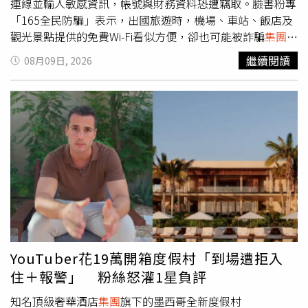
連線並輸入敏感資訊，帳號與財務資料恐遭竊取。臉書粉專
「165全民防騙」表示，出國旅遊時，機場、車站、飯店及
觀光景點提供的免費Wi-Fi看似方便，卻也可能被詐騙
集團
利
用，歹徒會架設與官方名稱極為相似的「假熱點」，例如在
繼續閱讀
08月09日, 2026
名稱後方加上Free、Guest或Official等字，讓旅客誤以為是
合法網路。「165全民防騙」說，當旅客連上假Wi-Fi後，畫
面可能跳出偽造的登入頁面，要求輸入電子郵件、社群帳
號、網路銀行密碼、信用卡資料，甚至手機收到的一次性驗
證碼，且歹徒也可能攔截連線資料、竊取登入憑證或工作階
段資訊。「165全民防騙」提醒，即使帳號已開啟雙重驗
證，也不能完全掉以輕心，因此在使用公共Wi-Fi時，請注意
「優先使用自己的行動網路，不與陌生人共用網路」、「連
線前確認正確的Wi-Fi名稱」、「避免處理敏感資料、操作金
流或重要帳號，不要登入網銀、不開信箱、不輸入信用
卡」、「使用可信賴的VPN增加連線防護」、「確認網址與
HTTPS」、「使用完畢後中斷連線」。
YouTuber花19萬開箱度假村「到場遭拒入
住＋報警」 粉絲怒灌1星負評
知名頂級奢華酒店
集團
旗下的墨西哥全新度假村