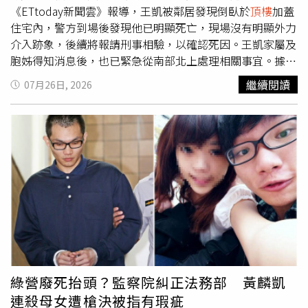
《ETtoday新聞雲》報導，王凱被鄰居發現倒臥於
頂樓
加蓋
住宅內，警方到場後發現他已明顯死亡，現場沒有明顯外力
介入跡象，後續將報請刑事相驗，以確認死因。王凱家屬及
胞姊得知消息後，也已緊急從南部北上處理相關事宜。據了
解，王凱17歲時以本名王建隆踏入演藝圈，後改以藝名「王
繼續閱讀
07月26日, 2026
凱」活動，曾參與多部知名偶像劇演出，包括《薰衣草》、
《第八號當舖》、《雪天使》、《愛就宅一起》等作品，並
於近日參演三立八點檔《百味人生》，累積不少觀眾熟悉
度，如今突傳死訊，讓外界十分錯愕。報導指出，王凱原定
今天還有演出通告，劇組在開工前從經紀人口中得知噩耗，
深感震驚與不捨。對此，《百味人生》劇組深表意外與遺
憾，指王凱也是現在劇情主要角色之一，目前除了緊急應
變，後續也會協助家屬處理後事，謝謝王凱對《百味人生》
的付出，也請家屬節哀。
綠營廢死抬頭？監察院糾正法務部 黃麟凱
連殺母女遭槍決被指有瑕疵