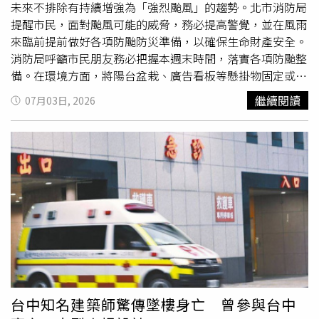
未來不排除有持續增強為「強烈颱風」的趨勢。北市消防局
提醒市民，面對颱風可能的威脅，務必提高警覺，並在風雨
來臨前提前做好各項防颱防災準備，以確保生命財產安全。
消防局呼籲市民朋友務必把握本週末時間，落實各項防颱整
備。在環境方面，將陽台盆栽、廣告看板等懸掛物固定或收
妥，同時清理住家陽台、
頂樓
排水孔及周邊排水溝，避免因
繼續閱讀
07月03日, 2026
雜物阻塞而造成積淹水。若住家位於低窪地區，請提前準備
沙包，並測試居家防水閘門功能是否正常。在緊急避難包方
面，請備妥至少3天份的乾糧與飲用水，並檢查手電筒、行
動電源等照明通訊設備，以備停電時掌握即時災情。為了讓
市民能隨時掌握最即時的防災動態，市府提供了多管道的資
訊服務。民眾可隨時至「防災臺北」網站
（eoc.gov.taipei）查詢最新氣象、淹水潛勢及避難收容等
重要資訊，亦可透過智慧型手機下載安裝「臺北市行動防災
App」。此外，北市消防局建議市民加入「臺北市政府Line
官方帳號」，即時收到停班停課、水情動態、水閘門啟閉及
紅黃線開放停車等第一手推播訊息。消防局呼籲，在颱風接
近前後，請市民朋友盡量留在家中避免外出，切勿前往山區
台中知名建築師驚傳墜樓身亡 曾參與台中
觀光或沿海地區進行觀浪、釣魚等戶外活動，以免發生受困