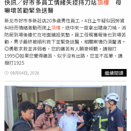
快訊／好市多員工情緒失控持刀站
頂樓
母
嚇壞苦勸緊急送醫
新北市好市多新莊店20多歲男性員工，4日上午疑似因勞資
糾紛而情緒激動而爬上
頂樓
，途中來一度拿出隨身刀械，消
防局到場後連忙在地面鋪設氣墊，員工母親獲報後也到場苦
勸，男子最終被順利救下並緊急送醫，相關案情仍須釐清。
◎勇敢求救並非弱者，您的痛苦有人願意傾聽，請撥打
1995◎如果您覺得痛苦、似乎沒有出路，您並不孤單，請
撥打1925
繼續閱讀
08月04日, 2026