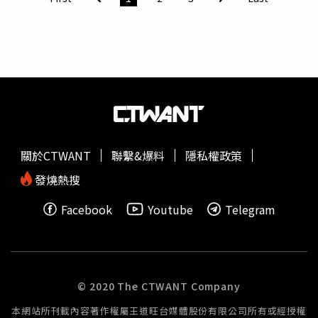
長陳昱仁指出，大學學生普遍面臨宿舍不足的情況，而政府
沒有居住相關配套措施時，學生只能向外找房東漫天喊價，
租補也未能保障居住權的市場，對於沒有正式工作的學生來
說根本無法負擔，他表示對於賴政府提出的居住政策轉彎感
到失望。許忠信在會中以「天龍地虎」來比喻學生租屋情
形，學生在社會上為經濟相對弱勢族群，所以很多學生只能
租
頂樓
加蓋或地下室，他表示，學生也應納入社會住宅政策
照顧族群，並配合學校宿舍增加興建的政策，保障學生居住
正義。牛煦庭表示，租賃市場面臨價格資訊不透明的黑市問
關於CTWANT
聯繫&爆料
隱私權政策
題，主因在於沒有完善的實價登錄制度，政府應先從包租代
管與租金補貼等接受政府投入政策資源的受益族群納管，他
發燒熱搜
喊話賴政府的居住政策不要棄考，正面回應對於弱勢族群及
Facebook
Youtube
Telegram
年輕世代對於居住的需求與期待，以實現賴總統對於居住正
義的承諾。
© 2020 The CTWANT Company
本網站所刊載內容著作權屬王道旺台媒體股份有限公司所有或經授權