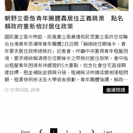
朝野立委偕青年團體轟居住正義跳票 點名
賴政府重新檢討居住政策
國民黨立委牛煦庭、民進黨立委黃捷和民眾黨立委許忠信聯
合台灣青年思潮等青年團體2日召開「賴總統任期後半，青
年要求居住政策總檢討」記者會，呼籲中央重視青年租屋困
境，要求總統賴清德在任期後半之際檢討居住政策，會中指
出租屋青年困境有待處理的5大重點，包含社會住宅直接興
建目標、租金補貼金額與分級、租補無法申請或變相漲租問
題、租賃條例修法及大學宿舍規劃，青年團體強調，賴政府
應與年輕世代重新研擬居住政策，讓租屋青年看得見未來。
繼續閱讀
07月02日, 2026
青年思潮常務理事何傑恩提出，台灣青年面臨高房價和低薪
的問題，成為俗稱「無殼蝸牛」，而總統賴清德先前提出的
社宅目標數從13萬下修至6萬，政策重心從興建社會住宅轉
向租金補貼和包租代管，然而政策轉彎實際上對青年在居住
市場沒有太多幫助，他呼籲賴政府應針對租屋青年困境加以
保障，不應放任居住環境結構性失靈。臺灣學生聯合會理事
First
1
2
3
Last