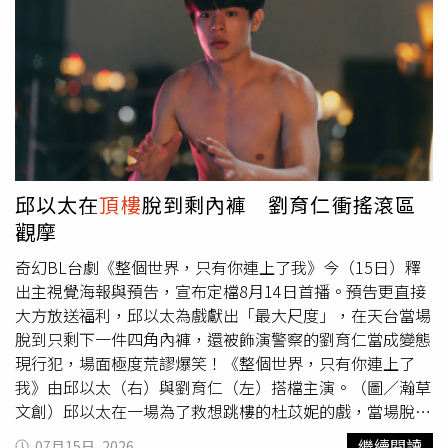
特色，被文化界人士視為台中現代建築及城市生活史的重要
勢，一邊逐層搜索受困者位置。經過一段時間搶救後，消防
見證，如今祝融無情焚燬，令人不勝唏噓。
人員最終在建物3樓通往4樓的樓梯間發現63歲男子，但經
檢視已無生命跡象，明顯死亡，令人遺憾。消防人員待火勢
逐步獲得控制、現場溫度下降後，才將死者遺體搬運下樓，
交由警方及相關單位進一步處理。此次火警也引起附近商圈
民眾圍觀，不少居民表示，事發時聽見爆裂聲響，隨即看見
大量濃煙竄出，火勢相當驚人，消防人員到場後立即拉起封
鎖線，避免民眾靠近，以確保救災安全。由於建物
頂樓
為鐵
皮加蓋，火勢蔓延速度快，也增加救援困難度。目前火勢已
邱以太在
頂樓
脫到剩內褲 劉育仁衝搖滾區
獲控制，至於火災究竟是電線短路、電器設備故障，或其他
觀摩
因素所引發，仍須待消防火災調查人員完成現場勘查與鑑識
後，才能進一步釐清真正起火原因及責任歸屬。
奇幻BL台劇《整個世界，只有你連上了我》今（15日）釋
出主視覺海報與預告，宣布定檔8月14日首播。預告更直接
大方放送福利，邱以太為戲獻出「最大尺度」，在天台當場
脫到只剩下一件四角內褲，還被飾演警察的劉育仁當成變態
現行犯，場面極度荒謬爆笑！《整個世界，只有你連上了
我》由邱以太（右）與劉育仁（左）搭檔主演。（圖／瀚草
文創）邱以太在一場為了救想跳樓的杜苡妮的戲，當場脫到
只剩一件四角內褲。劉育仁還特地奔到螢幕前「觀摩」，他
繼續閱讀
07月15日, 2026