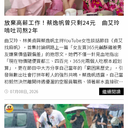
五歲以上老人之住戶，外牆開口部或陽臺得設置不妨礙逃生
且不突出外牆面之防墜設施。」主張安裝防墜網有正當性，
管委會不能濫用權利要求拆掉。管委會則援引《公寓大廈管
放棄高薪工作！蔡逸帆曾只剩24元 曲艾玲
理條例》第8條第1項：「公寓大廈周圍上下、外牆面、樓頂
啃吐司熬2年
平臺及不屬專有部分之防空避難設備，其變更構造、顏色、
設置廣告物、鐵鋁窗或其他類似之行為，除應依法令規定辦
曲艾玲、林美貞與蔡逸帆主持YouTube女性談話節目《貞艾
理外，該公寓大廈規約另有規定或區分所有權人會議已有決
找麻帆》，首集討論網路上一篇「女友買365元鹹酥雞被男
議，經向直轄市、縣（市）主管機關完成報備有案者，應受
友嫌棄價值觀偏差」的抱怨文，她們不僅一針見血地指出
該規約或區分所有權人會議決議之限制。」強調王姓屋主未
「現在物價隨便買都三、四百元，365元兩個人吃根本超划
經社區同意自行加裝金屬框架、網狀設施、繩索等防墜設
算」，更在節目中大方分享自己當年的「窮困黑歷史」，引
施，已侵害其他區分所有權人的權利。北院到場履勘，網狀
發無數出社會打拼年輕人的強烈共鳴。蔡逸帆透露，自己當
設施裝置及繩索直接安裝在陽台及
頂樓
平台，金屬框架搭載
初毅然決然離開待遇優渥的空服員職務、領著薪水直接砍半
網狀設施從上方固定垂下掛在外牆並覆蓋陽台，沒有任何美
的3萬5千元起薪轉戰新聞界時，因為一時間改不掉花錢大手
繼續閱讀
07月08日, 2026
化或以藝術的方式呈現，直接影響大樓整體外觀；法官指
大腳的習慣，竟然在發薪日前一天落得戶頭空空。她回憶
出，王姓屋主應向管委會或在區權人會議上解釋有防墜網的
道，當時頂著寒風在ATM前苦苦等待薪水入帳，肚子餓到受
安裝需求，找到兼顧大樓美觀與住家安全的方法，而非未經
不了，全身上下翻遍只剩24元，最後只能無奈走進鍋貼店，
允許私自裝設變更外牆的設施，這如同在牆面上裝鐵窗、加
向老闆點了尷尬的「三個鍋貼」勉強果腹。林美貞當年初來
掛廣告，沒遵守與全體住戶共同維護社區外觀的義務，會影
乍到台灣工作，因為工作證問題，有半年無法工作，又怕家