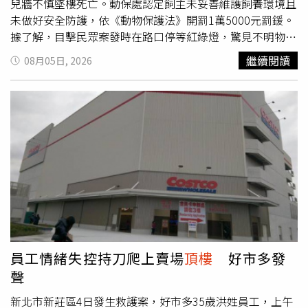
兒牆不慎墜樓死亡。動保處認定飼主未妥善維護飼養環境且
未做好安全防護，依《動物保護法》開罰1萬5000元罰鍰。
據了解，目擊民眾案發時在路口停等紅綠燈，驚見不明物體
自3樓高處重重墜下，靠近查看發現竟是一隻狗，因懷疑是
繼續閱讀
08月05日, 2026
樓上住戶虐待動物將狗拋出窗外，隨即通報樹林分局山佳派
出所及新北市動保處到場處置。動保處人員趕抵現場查驗，
確認犬隻體內設有晶片登記，隨後通知飼主到案說明並進行
調查。飼主到案後表示，自己平時白天在外地工作，將愛犬
飼養於承租住處的
頂樓
露臺，露臺上平時堆放不少雜物。案
發當日因天候不佳下雨打雷，愛犬疑似受到劇烈雷聲驚嚇，
慌亂中攀上露臺旁堆放的雜物，並沿著突出的樓板向外行
走，走到檳榔攤上方後因無路可走，最終失足墜樓身亡，警
方與動保處調閱監視器畫面後也認為飼主所述屬實，排除人
為虐待嫌疑。新北市動保處指出，依《動物保護法》第 5 條
規定，飼主對於其管領之動物，應避免其遭受騷擾、虐待或
傷害。本案飼主未妥善整理飼養環境，於臨牆處堆放雜物，
員工情緒失控持刀爬上賣場
頂樓
好市多發
且未設置適當防護措施致使犬隻墜落死亡，違規事實明確，
聲
依法裁處 1 萬 5000 元罰鍰。動保處提醒，居住於高樓層或
設有陽台、露臺之飼主，應避免於臨牆處堆放雜物，並妥善
新北市新莊區4日發生救護案，好市多35歲洪姓員工，上午