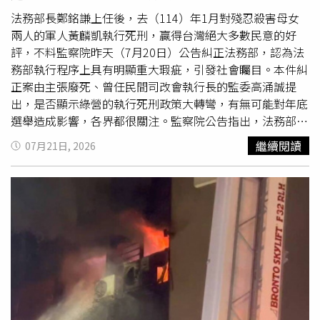
法務部長鄭銘謙上任後，去（114）年1月對殘忍殺害母女
兩人的軍人黃麟凱執行死刑，贏得台灣絕大多數民意的好
評，不料監察院昨天（7月20日）公告糾正法務部，認為法
務部執行程序上具有明顯重大瑕疵，引發社會矚目。本件糾
正案由主張廢死、曾任民間司改會執行長的監委高涌誠提
出，是否顯示綠營的執行死刑政策大轉彎，有無可能對年底
選舉造成影響，各界都很關注。監察院公告指出，法務部
114年4月16日發布修正「執行死刑規則」，但草案預告期
繼續閱讀
07月21日, 2026
間僅有10日(如含例假日在內共14日)，不符合行政院秘書長
112年10月23日函釋得例外可縮短預告期間之情事，程序上
具有明顯重大瑕疵，對死刑犯提起特別救濟權利更為嚴格，
明顯牴觸憲法法庭113年憲判字第8號判決，以及公民與政
治權利國際公約第6條，且對執行死刑前應確認受刑人是否
有「受刑能力」，立法尚未修正就對黃麟凱執行死刑，嚴重
違反正當法律程序，確有重大違失案。去年遭執行死刑的黃
麟凱犯案時23歲，服役時不滿王姓前女友堅決分手，王女並
向黃男索討20萬元借款，2013年10月1日下午，黃男戴頭套
潛入王家，先用童軍繩絞殺王母，埋伏屋內伴屍1小時，再