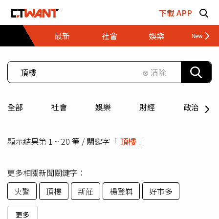
跳至主要內容區塊
下載 APP
最新
社會
娛樂
財經
⊗ 清除
全部
社會
娛樂
財經
政治
顯示結果第 1 ~ 20 筆 / 關鍵字「
頂樓
」
更多相關新聞關鍵字：
火警
頂樓
新莊
楊登嵙
好市多
更多