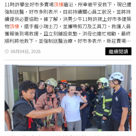
設置防護網或圍欄，防止毛小孩因受驚或好奇發生墜樓悲
11時許攀坐好市多賣場
頂樓
牆沿，所幸被平安救下，現已遭
劇。民眾若發現動物受傷或遭虐，可立即撥打 1959 動保專
強制送醫，好市多則表示，目前持續關心員工狀況，並將持
線或 1999 通報。
續提供必要協助。據了解，洪男少午11時許爬上好市多建築
物
頂樓
，還手握小瑞士刀，並攜帶剪刀及工具刀，救護人員
獲報後到場救援，且立刻鋪設氣墊，洪母也連忙相勸，最終
順利將他救下，並強制送醫治療。好市多表示，新莊賣場男
性員工今日上午因情緒不穩，自行攀爬至賣場頂層。基於安
繼續閱讀
08月04日, 2026
全考量，賣場立即通報警方並全力配合處理，同時安撫員工
情緒，後續陪同就醫並協助聯繫家屬，目前持續關心員工狀
況，將持續提供必要協助，並配合相關程序釐清及妥善處理
後續事宜。好市多表示，公司一向重視員工權益、身心健康
及工作安全，對於員工反映的意見及相關事項，均秉持審慎
態度，依相關法令及公司程序妥善處理，並持續提供必要的
支持與協助。新莊分局呼籲，民眾如遇身心壓力或情緒困
擾，請主動求助親友或專業資源，亦可撥打安心專線
1925、生命線1995、張老師1980尋求協助。