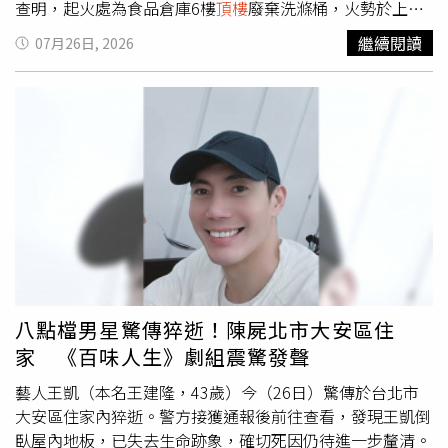
爆炸聲，「當時還以為又發生了一次地震」。附近計程車司
查明，起火處為食品倉庫6樓
頂樓
廢棄洗滌桶，火勢於上午9
機描述，事發時突然聽到1聲類似「砰」的巨大聲響，伴隨
時53分撲滅，燃燒面積約3平方公尺，無人員傷亡及財物損
繼續閱讀
07月26日, 2026
地面震動，隨後看到永旺夢樂城的牆體被震落，甚至波及道
失，詳細起火原因仍待火災調查人員釐清。消息曝光後，臉
路上的車輛。據了解，永旺夢樂城熊本是熊本地區重要商業
書、Threads等社群平台湧入大量討論，不少網友留言質
設施之一，於2005年10月開幕，占地約22萬4000平方公
疑，甚至有人表示「在滅證？」「油沒毒死台中人，改用毒
尺，總樓地板面積約12萬平方公尺，內部設有超市、餐飲
氣？」。台中市環保局表示，智慧判煙系統於上午9時34分
店、服飾店、電影院及溫泉設施等，停車場可容納約5000
即偵測到黑煙情形，並立即通報稽查人員到場調查；若確認
輛車。目前當地消防、警方及相關單位仍持續調查爆炸原
違反《空氣污染防制法》，最高可裁處500萬元罰鍰。
因，並確認建築安全狀況。由於熊本地區稍早才發生強烈地
震，當局也提醒民眾持續留意餘震資訊，避免前往受損建築
物周邊，以確保安全。
八點檔男星驚傳猝逝！陳屍北市大安區住
家 《百味人生》劇組震驚發聲
藝人王凱（本名王建隆，43歲）今（26日）驚傳於台北市
大安區住家內猝逝。警方接獲通報後前往查看，發現王凱倒
臥屋內地板，已失去生命跡象，確切死因仍待進一步釐清。