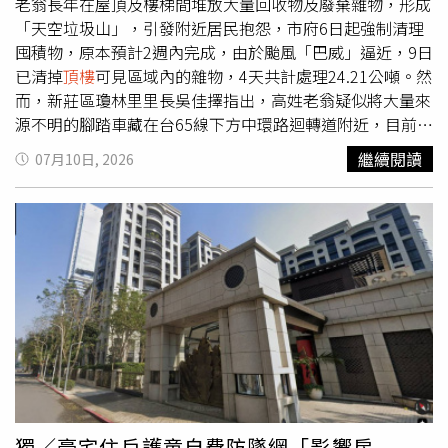
痴」。他分享，當時他準備了禮物跟紅包要謝謝拾金不昧的
老翁長年在屋頂及樓梯間堆放大量回收物及廢棄雜物，形成
鄭先生，對方立刻回絕，「他說他不能收任何東西，他覺得
「天空垃圾山」，引發附近居民抱怨，市府6日起強制清理
撿到錢包歸還是正確的事情，只是來確認裡面東西沒有不
囤積物，原本預計2週內完成，由於颱風「巴威」逼近，9日
見，是後來警察說是習俗，他才把紅包收下，紅包不多，就
已清掉
頂樓
可見區域內的雜物，4天共計處理24.21公噸。然
是一個心意感謝他。」
而，新莊區瓊林里里長吳佳擇指出，高姓老翁疑似將大量來
源不明的腳踏車藏在台65線下方中環路迴轉道附近，目前相
關單位已將腳踏車全數移除。新北市政府表示，近年來已經
繼續閱讀
07月10日, 2026
工務局及環保局多次勸導、裁罰，且里長及志工也持續協助
清理，但高姓老翁仍不斷堆放雜物，因市府各單位現場共同
會勘，認定有影響公共衛生及安全情形，因此依行政程序法
張貼府公告後強制清理；考量到進入颱風季，強風、豪雨恐
導致囤積物飛散、掉落，市府也跨機關進行合作，全力投入
清理作業。新莊區公所指出，經過6日到9日4天的清理，先
將屋頂可視範圍內囤積雜物全數清除，累計清出221包太空
包、載運6車次、清運囤積物24.21公噸，排除公共安全隱
憂。不過，新莊區瓊林里里長吳佳擇指出，他8日接獲志工
通報，稱巡查時發現高姓老翁疑似利用拖板車，將大量腳踏
車堆放到台65線下方中環路迴轉道汽機車停車格週邊；9日
瓊林里志工發現高姓老翁行蹤，立即通知里辦公處到現場，
獨／豪宅住戶護童自費防墜網「影響房