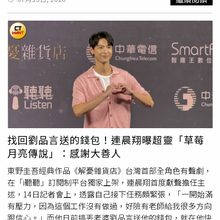
大笑表示：「這段實在太荒謬了，真的很想看以太到底會怎
麼脫！」導演游智涵也加碼爆料，拍攝當天正逢寒流，邱以
太頂著低溫脫衣、一遍遍敬業重拍，而只要導演一喊卡，戲
裡的「死對頭」劉育仁就會立刻貼心地拿著大衣快步衝上前
幫忙披上，戲外舉動基情滿滿、超級暖心。除了大尺度發
揮，兩人在角色做功課上也下足功夫。邱以太這次飾演內向
傻氣的「林佳凱」，與他私下開朗個性截然不同，為了抓準
喜劇節奏，他甚至「偷師」經典日劇《到了30歲還是處男，
似乎就能成為魔法師》來揣摩角色狀態。在劇中飾演正直警
察吳大緯的劉育仁，現實中父親正是名刑警。為了詮釋角
色，他特地向父親請益抓捕犯人的心境，拿槍姿勢、眼神與
儀態都參考記憶中爸爸的帥氣模樣。劉育仁興奮表示，這部
找回劉品言送的錢包！連晨翔曝超靈「草莓
戲讓他完成了演員夢想清單，爸爸在拍攝前還特別叮嚀他：
月亮傳說」：感謝大善人
「氣勢很重要，一定要注意安全！」
東野圭吾經典作品《解憂雜貨店》台灣首部全角色有聲劇，
在「i聽聽」訂閱制平台獨家上架，連晨翔首度獻聲擔任主
述，14日記者會上，透露自己接下任務頗緊張，「一開始滿
有壓力，因為這個工作沒有做過，好險有老師給我很多方向
跟信心。」而他日前搞丟老婆劉品言送他的錢包，就在他快