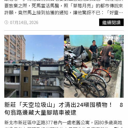
要放棄之際，死馬當活馬醫，照「草莓月亮」的都市傳說來
許願，竟然馬上接到拾獲的通知，讓他驚訝不已：「好靈
喔。」連晨翔日前搞丟老婆劉品言送他的生日禮物錢包，當
繼續閱讀
07月14日, 2026
天他獨自帶女兒出門，抱女兒上車時，一個順手先把錢包放
在車頂上，結果就直接把車開走，發現時錢包已不知去向。
裡頭除了錢跟信用卡、證件外，更重要的是劉品言給他的歐
元幸運紙鈔，讓他一度非常心急四處急尋錢包，「我一度已
經放棄，滿不可思議的是，有一天晚上，我滑到網路上『草
莓月亮』傳說，說可以帶著蠟燭許願，我就帶著老婆、揹著
小孩，拿著香氛蠟燭到
頂樓
許願，很像在做什麼祭祀，許完
願，警察就打給我了，說撿到我的錢包了，而且是11點11
分（天使數字）。」連晨翔笑說，得知失而復得的當下，旁
邊的劉品言立刻感動到哭出來，「她覺得大家怎麼這麼善
良」。連晨翔馬上在電話裡跟警察確認裡頭的歐元幸運紙鈔
還在不在，「因為那是言言送我的，好險還在，錢包完全完
新莊「天空垃圾山」才清出24噸囤積物！ 8
整。」他上週到警察局跟撿到錢包的鄭先生碰面，得知對方
旬翁路邊藏大量腳踏車被逮
是在路邊撿到，感動直呼對方是「大善人」，「我掉過幾次
錢包，只有這次拿回來，現在時刻提醒自己不要那麼白
新北市新莊區中正路377巷內一處老舊公寓，因80多歲高姓