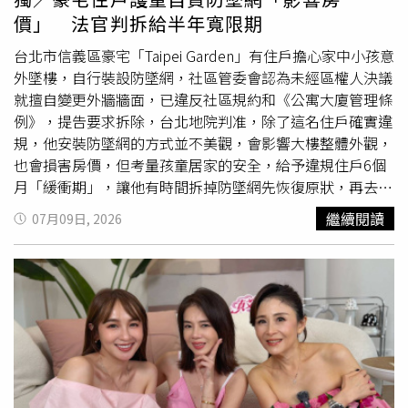
而他當場譴責高姓老翁行為並通報相關單位，員警及清潔隊
價」 法官判拆給半年寬限期
員到場協助處理後，已將這些廢棄腳踏車強制移除。
台北市信義區豪宅「Taipei Garden」有住戶擔心家中小孩意
外墜樓，自行裝設防墜網，社區管委會認為未經區權人決議
就擅自變更外牆牆面，已違反社區規約和《公寓大廈管理條
例》，提告要求拆除，台北地院判准，除了這名住戶確實違
規，他安裝防墜網的方式並不美觀，會影響大樓整體外觀，
也會損害房價，但考量孩童居家的安全，給予違規住戶6個
月「緩衝期」，讓他有時間拆掉防墜網先恢復原狀，再去跟
社區協商新的防墜設施該怎麼裝。「Taipei Garden」台北花
繼續閱讀
07月09日, 2026
園社區位於松勇路上，號稱全台第一個「地上權豪宅」，屋
主僅持有房屋未持有土地，地上權期限到2050年4月，依據
實價登錄網資料，過去5年有7筆交易，2024年之前每坪單
價約80萬元、每戶總價破億，2025年之後每坪約40幾萬，
每戶總價為6、7千萬。本案房屋位於社區最高樓層13樓，
登記在一家服飾公司名下，王姓負責人為防止家中幼童發生
意外，在大樓外牆、陽台、露台、
頂樓
平台加裝防墜網，因
此被社區管委會告上法院。王姓屋主引用《公寓大廈管理條
例》第8條第2項規定：「公寓大廈有十二歲以下兒童或六十