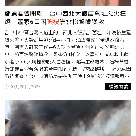
逼下班返家的王女打「分手砲」後，用童軍繩將她勒死。黃
男行凶後逃到
頂樓
水塔旁藏匿4個多小時，仍被警方逮獲，
鄧麗君曾開唱！台中西北大飯店舊址惡火狂
黃男落網時提到王女，還冷冷回答：「勒到她的鼻血都噴出
燒 蕭家6口困
頂樓
靠雲梯驚險獲救
來了！」令人不寒而慄，一、二審和更一審都判黃男死
刑 ， 最後判處死刑定讞 。王父痛失兩名至親，歷次受訪皆
台中市中區台灣大道上的「西北大飯店」舊址，昨晚發生猛
呼籲法官速審速結，趕快槍斃殺人兇手。王父說，黃麟凱無
烈火警，火勢延燒逾3個半小時，3至5樓幾乎全遭烈焰吞
教化可能，判100個死刑也不為過，案發後，家人立刻搬
噬，創辦人蕭家三代共6人受困屋頂，消防出動24輛消防
家，但王女的3個姊姊一直活在陰影中，現在還在接受心理
車、逾百名警消搶救，最後分4梯次，以雲梯車成功救出蕭
輔導，若黃男未判死刑再回來找他們，「怎麼辦？」法務部
家老小，6人均輕微吸入性嗆傷，均無生命危險；這棟曾邀
長鄭銘謙去年初執行死刑，王父感嘆正義終於來臨，雖晚未
請鄧麗君登台演唱的台中知名地標，遭祝融重創，起火原因
遲。
仍待調查。台中市消防局是在昨天晚上9時19分接獲報案，
指中區台灣大道、曾是知名地標「西北飯店」的老舊閒置建
繼續閱讀
07月20日, 2026
物發生火警；勤務中心立刻調派17個單位、24輛消防車、
10輛救護車及10輛警備車，共106名消防人員與36名義消趕
赴現場指揮官第三救災防護大隊長詹仁傑指出，起火建物係
5層樓RC建築，當時3樓不斷竄出大量濃煙，並確認有2男4
女受困
頂樓
安全區，火勢持續向上延燒，現場立即佈署水線
灌救，同步規劃高空救援。受困者係西北大飯店創辦人蕭氏
家族成員，包括90歲蕭姓老婦、64歲及66歲兄弟、60歲媳