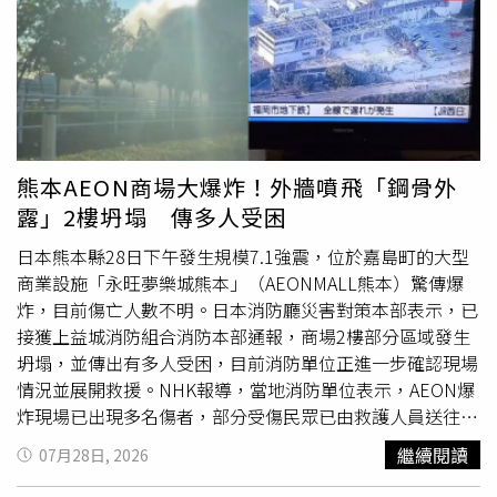
方進一步調查釐清。◎勇敢求救並非弱者，您的痛苦有人願
意傾聽，請撥打1995◎如果您覺得痛苦、似乎沒有出路，
您並不孤單，請撥打1925
熊本AEON商場大爆炸！外牆噴飛「鋼骨外
露」2樓坍塌 傳多人受困
日本熊本縣28日下午發生規模7.1強震，位於嘉島町的大型
商業設施「永旺夢樂城熊本」（AEONMALL熊本）驚傳爆
炸，目前傷亡人數不明。日本消防廳災害對策本部表示，已
接獲上益城消防組合消防本部通報，商場2樓部分區域發生
坍塌，並傳出有多人受困，目前消防單位正進一步確認現場
情況並展開救援。NHK報導，當地消防單位表示，AEON爆
炸現場已出現多名傷者，部分受傷民眾已由救護人員送往醫
院治療，詳細傷亡人數仍在統計中。警方指出，目前掌握約
繼續閱讀
07月28日, 2026
有200人已撤離至商場停車場避難，警方與消防人員正持續
搜索現場，確認是否仍有人員受困或未及時逃出。永旺公司