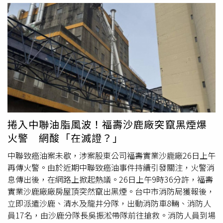
指出，永旺夢樂城熊本28日原本正常營業，但在強震發生
後，為確保消費者安全，已啟動避難措施，將來店民眾引導
撤離。至於後續發生的爆炸事件，詳細原因及損害程度仍由
相關單位調查中。熊本縣消防單位表示，當地時間下午6時
左右接獲多起民眾報案，指「永旺夢樂城熊本傳出爆炸聲，
並有白色煙霧升起」。消防人員接獲通報後立即趕往現場，
目前正針對爆炸位置、起因及是否與地震造成的建築損壞有
關進行確認。管轄嘉島町的御船警察署表示，已收到大型商
業設施建築受損的資訊，包括建築物外牆倒塌等情況。警方
指出，目前仍在蒐集傷亡資訊。直升機空拍畫面顯示，永旺
捲入中聯油脂風波！福壽沙鹿廠突竄黑煙爆
夢樂城熊本部分外牆剝落，內部疑似鋼骨結構裸露。此外，
火警 網酸「在滅證？」
建築屋頂部分也出現疑似崩塌情況，
頂樓
區域可見類似破損
開口。根據日本氣象廳觀測，嘉島町在此次強震中推測達到
中聯致癌油案未歇，涉案股東公司福壽實業沙鹿廠26日上午
震度5弱以上，詳細震度數值仍在確認中。由於爆炸事件發
再傳火警。由於近期中聯致癌油事件持續引發關注，火警消
生於強震後不久，外界關注是否為地震造成設備損壞、瓦斯
息傳出後，在網路上掀起熱議。26日上午9時36分許，福壽
或其他設施異常所引發，目前尚未有正式結論。附近商家也
實業沙鹿廠廠房屋頂突然竄出黑煙。台中市消防局獲報後，
描述事發當時情況。1間鄰近文具店店員表示，下午5時30
立即派遣沙鹿、清水及龍井分隊，出動消防車8輛、消防人
分過後，永旺夢樂城熊本方向突然傳出巨大聲響，聽起來像
員17名，由沙鹿分隊長吳振淞帶隊前往搶救。消防人員到場