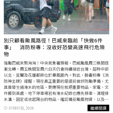
響房屋交易價格，損害其他住戶的財產權，因此必須拆除。
人擔心，完全不敢告知家人，每天忠孝東路走九遍，看能否
但法官也體諒屋主為了小孩槓上管委會，在判決書中特別說
找到較便宜的食物來果腹，最後涼麵成為她這半年的無薪好
明，拆除防墜網回復原狀需要耗費一段時間，加上住戶之間
友，陪伴她度過這半年。曲艾玲也分享自己剛回台灣發展
得協調如何銜接新舊防墜設施，因此給王姓屋主6個月的履
時，放棄了外商年薪6萬美金的優渥待遇，選擇月薪僅有1萬
行期間，以兼顧他與社區兩造利益。本案為一審判決，可上
5千台幣的外景節目，為了省錢只能住在高溫難耐的
頂樓
加
訴高等法院。
蓋鐵皮屋。到了月底，口袋只剩幾百塊的她，甚至必須買一
條吐司，每天在廚房「捏一口」果腹，這樣刻苦的日子一過
別只顧看颱風路徑！巴威來臨前「快做6件
就是兩年。節目中也探討了婚後夫妻財產理財的敏感話題。
事」 消防粉專：沒收好恐變高速飛行危險
蔡逸帆大方坦承，自己過去為了備孕而辭去光鮮的主播工
物
作，那是她人生第一次向另一半伸手要錢。由於當時缺乏金
錢觀念導致花費透支，甚至被先生的朋友暗地議論「花錢太
強颱巴威來勢洶洶！中央氣象署預報，巴威颱風周三晚間逐
大手大腳」，這讓她感到既受傷又自卑。這段經歷讓她深刻
漸北轉，周五晚間至周六白天仍會持續接近台灣，屆時中部
體悟到：「女人不管理財到了什麼階段、不管理由是生小孩
以北、宜蘭及花蓮都將位於暴風圈內。對此，臉書粉專《消
還是成立家庭，都一定要維持賺錢的能力、要有自己的收
防神主牌》提醒，現在真正重要的是提前做好防颱準備，尤
入！」，唯有經濟獨立，才能在感情中活得有尊嚴、有安全
其曾發生過淹水的地區，更應現在就把重要物品、家電、文
感。
件搬到高處、地下停車場若有淹水紀錄也應先移車、清理排
水溝、固定或收起陽台的物品、確認備妥颱風物資、以及開
啟手機的災防警報。「消防神主牌」提醒，颱風來臨前應做
繼續閱讀
07月07日, 2026
好防颱措施，降低災害損失。（圖／翻攝自臉書／消防神主