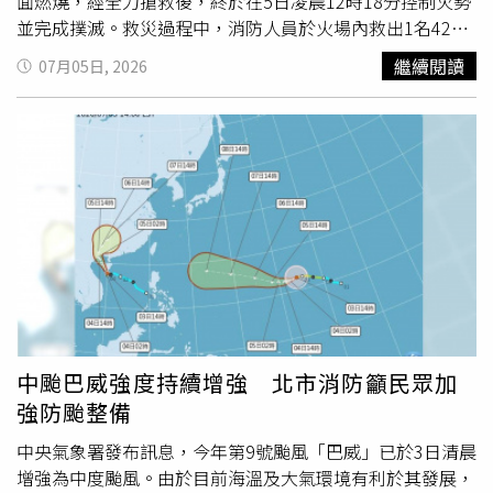
因擔心麻煩消防人員而延誤通報，「這兩天把準備做好，才
面燃燒，經全力搶救後，終於在5日凌晨12時18分控制火勢
是真正重要的事」。
並完成撲滅。救災過程中，消防人員於火場內救出1名42歲
林姓男子，但當時他全身約90％嚴重燒燙傷，且已失去生命
繼續閱讀
07月05日, 2026
跡象，緊急送往醫院搶救。遺憾的是，儘管醫護人員全力救
治，林男仍因傷勢過重，於凌晨1時左右宣告不治，詳細死
亡原因仍有待檢警進一步相驗釐清，火警真正起火原因也將
由火災調查單位深入鑑定。據了解，林姓男子平時經營位於
該建築一樓的家庭便當店，與祖父一家三代同住。該便當店
在當地擁有不錯的口碑，不少居民都是熟客，在Google評
論更擁有4.5顆星的高分評價，憑藉實在的餐點與親切服
務，累積不少忠實顧客。沒想到一場突如其來的大火，不僅
奪走老闆寶貴生命，也讓熟悉這間便當店的鄰里與顧客深感
震驚與惋惜。此次起火建築為鋼筋混凝土（RC）四層樓建
築，
頂樓
另有鐵皮加蓋空間，火勢自
頂樓
加蓋處燃起後迅速
延燒，也再次引發外界對
頂樓
加蓋住宅消防安全及逃生環境
中颱巴威強度持續增強 北市消防籲民眾加
的關注。消防單位提醒，住宅應定期檢查電器設備，避免私
強防颱整備
接電線及堆放大量易燃物，同時建議住家裝設住宅用火災警
報器，以利第一時間發現火警並及早逃生，降低重大傷亡發
中央氣象署發布訊息，今年第9號颱風「巴威」已於3日清晨
生的風險
增強為中度颱風。由於目前海溫及大氣環境有利於其發展，