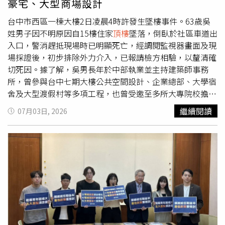
豪宅、大型商場設計
等危險。
台中市西區一棟大樓2日凌晨4時許發生墜樓事件。63歲吳
姓男子因不明原因自15樓住家
頂樓
墜落，倒臥於社區車道出
入口，警消趕抵現場時已明顯死亡，經調閱監視器畫面及現
場採證後，初步排除外力介入，已報請檢方相驗，以釐清確
切死因。據了解，吳男長年於中部執業並主持建築師事務
所，曾參與台中七期大樓公共空間設計、企業總部、大學宿
舍及大型渡假村等多項工程，也曾受邀至多所大專院校擔任
講師，在業界深耕多年。近期吳男率領團隊投入桃園一項重
繼續閱讀
07月03日, 2026
大複合商業開發案，負責商場設計監造，為桃園近年最受矚
目的大型商業建設之一，甫於近期完工、預計今年內開幕。
據悉，吳男近日仍現身工地視察，並與友人打高爾夫球，突
如其來的噩耗令周遭親友和業界同仁震驚不已。