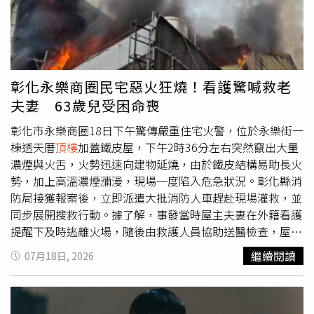
婦、32歲孫女及57歲外籍看護；消防人員先以射水壓制火
勢、阻隔高溫，再由雲梯車分4次將6人平安接駁下樓。對
此，詹仁傑解釋，因雲梯車無法同時執行射水與救援，因此
必須先建立防護水幕，確認救援路徑安全後才能展開高空救
援。蕭家老小六口人受困屋頂，台中市消防局出動雲梯車，
彰化永樂商圈民宅惡火狂燒！看護驚喊救老
分四梯次，將傷者救下送醫，幸無大礙。（圖／消防局提
夫妻 63歲兒受困命喪
供）這場火警，一直延燒到今天凌晨0時51分才完全撲滅，
燃燒時間約3小時32分鐘，3至5樓幾乎付之一炬，燃燒面積
彰化市永樂商圈18日下午驚傳嚴重住宅火警，位於永樂街一
約1050平方公尺；幸好，6名傷者皆意識清楚，僅輕微吸入
棟透天厝
頂樓
加蓋鐵皮屋，下午2時36分左右突然竄出大量
性嗆傷，送往中國醫藥大學附設醫院治療，檢傷均為第四
濃煙與火舌，火勢迅速向建物延燒，由於鐵皮結構易助長火
級，無生命危險；至於起火原因，仍由火災調查人員鑑定釐
勢，加上高溫濃煙瀰漫，現場一度陷入危急狀況。彰化縣消
清，不排除與老舊建築電氣設備有關，但是否為電線走火、
防局接獲報案後，立即派遣大批消防人車趕赴現場灌救，並
遺留火源或其他因素，仍須進一步調查。閒置已久的西北大
同步展開搜救行動。據了解，事發當時屋主夫妻在外籍看護
飯店，是台中早年極具代表性的地標建築，1966年落成，
提醒下及時逃離火場，隨後由救護人員協助送醫檢查，屋內
由藝術家王水河設計，以現代主義外觀及特色立面聞名，也
另有一名家屬也順利逃生。然而，屋主63歲兒子疑似仍受困
繼續閱讀
07月18日, 2026
是昔日台中政商名流社交、宴會的重要場所，已故歌手鄧麗
屋內，家屬焦急向消防人員表示仍有人尚未脫困，消防隊員
君也曾在此登台演唱；飯店則由創立「森利戲院」的蕭森玉
隨即冒險背負空氣呼吸器深入火場搜尋。由於現場火勢猛
家族經營，雖已停業多年，一直荒廢著，但因保留濃厚時代
烈，濃煙充斥整棟建築，消防人員一邊以強力水柱壓制火