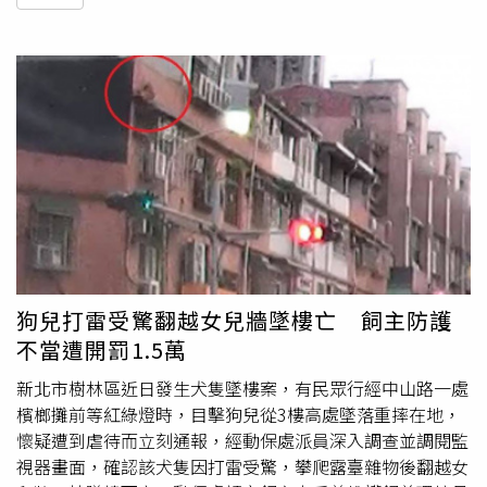
狗兒打雷受驚翻越女兒牆墜樓亡 飼主防護
不當遭開罰1.5萬
新北市樹林區近日發生犬隻墜樓案，有民眾行經中山路一處
檳榔攤前等紅綠燈時，目擊狗兒從3樓高處墜落重摔在地，
懷疑遭到虐待而立刻通報，經動保處派員深入調查並調閱監
視器畫面，確認該犬隻因打雷受驚，攀爬露臺雜物後翻越女