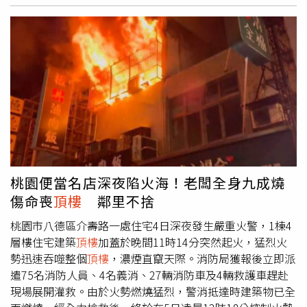
牌）臉書粉專「消防神主牌」近日發文表示，即使颱風預測
達到100%準確，也只是提供參考，真正重要的是民眾是否
有提前做好準備，尤其，更應把握颱風來臨前的時間，完成
各項防災措施，避免等到發布颱風警報後才倉促處理，屆時
可能已經開始降雨，時間將非常緊迫。「消防神主牌」指
出，若民眾住家近3年內曾發生淹水，現在就應開始搬移重
要文件、家電及貴重物品到高處，一樓家具也應移往二樓或
更高樓層；若汽、機車停放在曾有淹水紀錄的地下停車場，
也應提前移至安全地點，避免車輛泡水受損；以及趁天氣仍
穩定時，清理陽台、
頂樓
及住家周邊排水溝，移除落葉及雜
物，避免強降雨時排水受阻；同時收好陽台的物品，將盆
桃園便當名店深夜陷火海！老闆全身九成燒
栽、晾衣架、遮雨棚等容易遭強風吹落的物品固定或收妥，
傷命喪
頂樓
鄰里不捨
「颱風中這些都會變成高速飛行的危險物，趁現在收好」。
除了整理環境外，「消防神主牌」呼籲，民眾家中也應事先
桃園市八德區介壽路一處住宅4日深夜發生嚴重火警，1棟4
備妥飲用水、乾糧、手電筒、行動電源及急救包等防災物
層樓住宅建築
頂樓
加蓋於晚間11時14分突然起火，猛烈火
資，並確認手機已開啟災防警報功能，以便第一時間接收最
勢迅速吞噬整個
頂樓
，濃煙直竄天際。消防局獲報後立即派
新防災資訊。最後，《消防神主牌》提醒，若颱風期間真的
遣75名消防人員、4名義消、27輛消防車及4輛救護車趕赴
不幸受困，應儘速撥打119求助，清楚告知所在地點，不要
現場展開灌救。由於火勢燃燒猛烈，警消抵達時建築物已全