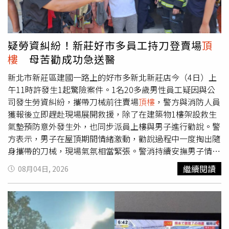
疑勞資糾紛！新莊好市多員工持刀登賣場
頂
樓
母苦勸成功急送醫
新北市新莊區建國一路上的好市多新北新莊店今（4日）上
午11時許發生1起驚險案件。1名20多歲男性員工疑因與公
司發生勞資糾紛，攜帶刀械前往賣場
頂樓
，警方與消防人員
獲報後立即趕赴現場展開救援，除了在建築物1樓架設救生
氣墊預防意外發生外，也同步派員上樓與男子進行勸說。警
方表示，男子在屋頂期間情緒激動，勸說過程中一度掏出隨
身攜帶的刀械，現場氣氛相當緊張。警消持續安撫男子情
緒，並通知家屬到場協助。經過約30分鐘的勸導後，男子母
繼續閱讀
08月04日, 2026
親趕抵現場，在警方與家屬共同勸說下，男子最終放下戒
心，自行離開屋頂，整起事件順利落幕。所幸此次事件並未
造成人員傷亡，也未波及賣場內其他民眾。男子隨後由救護
車送醫，並由救護人員依相關程序強制就醫，至於男子與公
司之間的勞資糾紛內容，以及整起事件發生原因，仍有待警