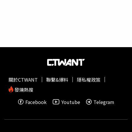
力，依法取締。為此，彰化不二坊在8月22日發布公告聲
明，指出因中秋節電話訂單已滿，即日起到中秋節期間將
「不再接受訂購」，8月26日至9月13日門市也「暫停販
售」。並提醒已完成電話預購訂單的顧客，請依照預定的時
間至門市取貨。不二坊將於9月14日至9月17日再開放門市
販售。雖然不二坊亂象暫時緩解，但彰化市公所9月4日深夜
卻收到內容寫有「害我買不到不二坊的蛋黃酥」、「帶西瓜
刀去隨機砍人抗議」、「帶開山刀跟散彈槍衝市長辦公室餵
他吃慶記」等內容的恐嚇信。彰化市公所9月4日深夜收到恐
嚇信，揚言要衝市長辦公室餵林世賢「吃慶記」。（圖／翻
攝畫面）由於恐嚇信的內容嚴重威脅市民及公所人員的人身
關於CTWANT
聯繫&爆料
隱私權政策
安全，恐嚇意味濃厚，彰化市公所不敢輕忽，立即向警方報
案。彰化警分局則表示，經初步清查，恐嚇信發信IP來自境
發燒熱搜
外，正全力清查中。彰化市長林世賢則表示「絕不向暴力低
Facebook
Youtube
Telegram
頭」，目前已向警方報案，除已請警方加強巡邏維護公所同
仁及洽公民眾安全外，也呼籲民眾若查覺有可疑人士出沒，
請速聯繫警方。林世賢表示，彰化市好吃的蛋黃酥店家很
多，「絕對不會有吃不到好吃蛋黃酥的事」，民眾要注意各
店家公告的提前預購日期，才不至向隅，也建議業者在賺錢