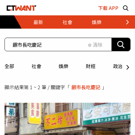
跳至主要內容區塊
下載 APP
最新
社會
娛樂
財經
⊗ 清除
全部
社會
娛樂
財經
政治
顯示結果第 1 ~ 2 筆 / 關鍵字「
餵市長吃慶記
」