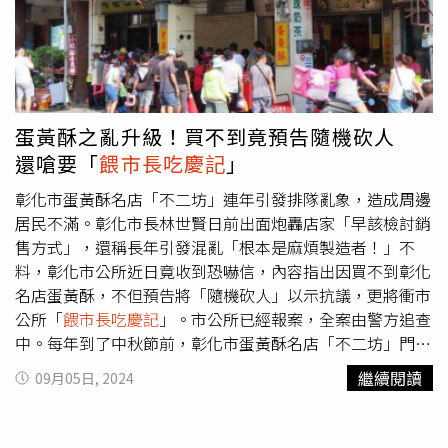
蛋黃酥之亂升級！買不到竟預告隨機砍人
還嗆要「
餵市長吃慶記
」
彰化市蛋黃酥名店「不二坊」連年引發排隊亂象，造成周邊
居民不滿。彰化市長林世賢日前出面炮轟店家「早該檢討銷
售方式」，還稱長年引發混亂「根本是麻煩製造者！」不
料，彰化市公所近日竟收到恐嚇信，內容指出因買不到彰化
名店蛋黃酥，不但預告將「隨機砍人」以示抗議，更將衝市
公所「
餵市長吃慶記
」。市公所已經報案，全案由警方追查
中。每年到了中秋節前，彰化市蛋黃酥名店「不二坊」門口
便會連日排起長達4、50公尺長的排隊人龍，還有人直接拿
繼續閱讀
09月05日, 2024
椅子擺在馬路邊佔位，不僅破壞交通秩序，也引發周邊居民
抱怨。今年8月底，彰化市長林世賢公開批評店家「要檢討
銷售方式」，痛斥根本「麻煩製造者」，支持警方展現魄