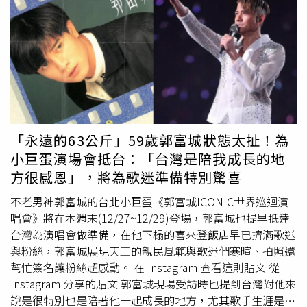
你想知道為什麼那麼多熟悉的老演員沒在名單內，那2000
年的截止日期很可能是主要原因。一些最偉大的在世演員，
例如《曼哈頓》梅麗·史翠普（Meryl Streep）、《教父》
艾爾·帕西諾（Al Pacino）和《霹靂神探》金·哈克曼
（Gene Hackman）都因此不列入考慮。」其中成功入榜的
亞洲演員，包括飾演李安電影《少年PI的奇幻漂流》男主角
Pi的伊凡·卡漢，被排在第41名，這位印度裔演員還有飾演
《貧民百萬富翁》裡的警局督察。而唯一入榜的華裔演員梁
朝偉則位居第21名，他6次獲頒香港電影金像獎最佳男主
「永遠的63公斤」59歲郭富城狀態太扯！為
角，3次獲頒台灣金馬獎最佳男主角，是拿過這2項榮譽最多
小巨蛋演場會抵台：「台灣是陪我成長的地
的演員，2000年後的代表作包括：香港名導王家衛的《花
方很感恩」，將為歌迷準備特別驚喜
樣年華》、劉偉強和麥兆輝執導的《無間道》，以及李安的
《色戒》等。而唯一排進前10名的亞洲演員，則為唯一入榜
不老男神郭富城的台北小巨蛋《郭富城ICONIC世界巡迴演
的韓裔男演員宋康昊，有韓國「國民影帝」之稱的他，堪稱
唱會》將在本週末(12/27~12/29)登場，郭富城也提早抵達
是選片之王，主演的電影往往都能在韓國創下票房佳績，像
台灣為演唱會做準備，在他下榻的喜來登飯店早已擠滿歌迷
是韓國名導奉俊昊的經典之作《殺人回憶》、《駭人怪
與粉絲，郭富城展現天王的親民風範與歌迷們寒暄、拍照還
物》、《寄生上流》等，還有以光州事件為背景的《我只是
幫忙簽名讓粉絲超感動。 在 Instagram 查看這則貼文 從
個計程車司機》，2022年他更以日本名導是枝裕和的《嬰
Instagram 分享的貼文 郭富城現場受訪時也提到台灣對他來
兒轉運站》，成為首位獲得坎城影展最佳男演員獎的韓國演
說是很特別也是陪著他一起成長的地方，尤其歌手生涯是從