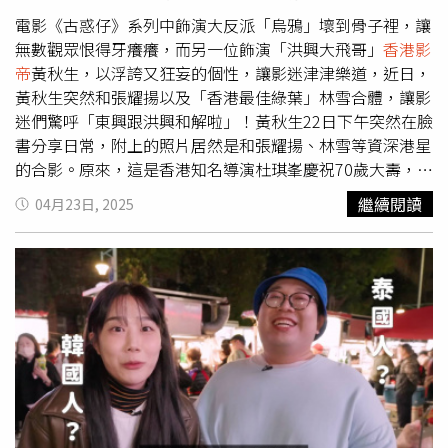
電影《古惑仔》系列中飾演大反派「烏鴉」壞到骨子裡，讓
無數觀眾恨得牙癢癢，而另一位飾演「洪興大飛哥」
香港影
帝
黃秋生，以浮誇又狂妄的個性，讓影迷津津樂道，近日，
黃秋生突然和張耀揚以及「香港最佳綠葉」林雪合體，讓影
迷們驚呼「東興跟洪興和解啦」！黃秋生22日下午突然在臉
書分享日常，附上的照片居然是和張耀揚、林雪等資深港星
的合影。原來，這是香港知名導演杜琪峯慶祝70歲大壽，在
中環舉辦生日宴，而座上賓可說是眾星雲集，除了影帝梁朝
繼續閱讀
04月23日, 2025
偉和周潤發再度合體，還有古惑仔的張耀揚也驚喜合體大飛
哥黃秋生。黃秋生過去和張耀揚曾在1996年《古惑仔3隻手
遮天》合作，兩人還有不少對手戲，張耀揚在電影《古惑
仔》系列中飾演大反派「烏鴉」壞到骨子裡，讓無數觀眾恨
得牙癢癢，但當年又壞又帥的形象，也吸引不少粉絲。不過
張耀揚2008年拍戲時弄傷腰部，導致椎間盤突出，而後又
因為負面消息頻傳，逐漸淡出螢光幕，至於林雪，雖然未演
過《古惑仔》，但他也和鄭伊健共演《九龍冰室》，3人均
在香港電影中有不可撼動的地位。照片曝光後，影迷們紛紛
留言，「想起烏鴉和大飛爭長紅」、「為什麼照片會自帶音