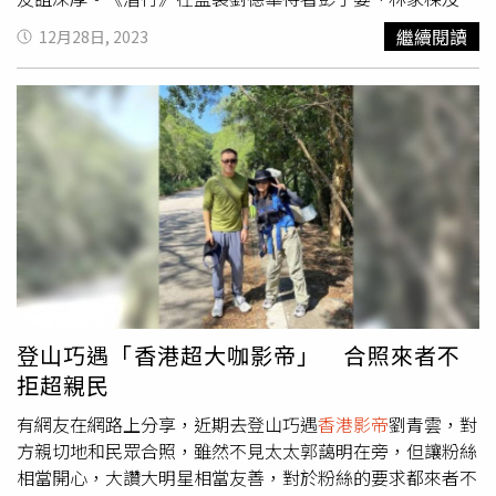
雅瑟等人一起跑宣傳行程。（圖／華映提供）《潛行》在監
繼續閱讀
12月28日, 2023
製劉德華的領軍下，彭于晏、林家棟及劉雅瑟等人一同展開
造勢行程，不時風趣和影迷互動，許多影迷不分男女都大方
跟劉德華表白示愛，他大方回應愛心手勢，還有不少男影迷
搶著喊出自己是各地的彭于晏，讓彭于晏本尊大笑不已，演
員們開心和影迷互動，讓聲勢更上層樓。林家棟（右）透露
演藝圈中只有劉德華見過他的女朋友。（圖／華映提供）而
香港影帝
林家棟在《潛行》中首次演出臥底多年的警察，要
面對劉德華的懷疑和進逼，還要他選擇是要死還是活的終極
二選一，更要面對警方長官彭于晏要求搜集犯罪證據的壓
力，腹背受敵，承受多方壓力，可說是最悲情的打工族，讓
他在忍不住在宣傳時「控訴」兩人過分的行為，「劉德華要
把我逼瘋，生命受到威脅，另一邊彭于晏也同樣把我逼瘋，
登山巧遇「香港超大咖影帝」 合照來者不
連辭職都不準，這個臥底真的很慘啊！」雖然片中劉德華與
拒超親民
林家棟從好友翻臉成敵人，但私下兩人有著20多年的好交
情，當年林家棟簽入劉德華的公司，都經歷彼此的低潮，劉
有網友在網路上分享，近期去登山巧遇
香港影帝
劉青雲，對
德華宣傳時回憶起兩人的交情說：「在《無間道》那個時
方親切地和民眾合照，雖然不見太太郭藹明在旁，但讓粉絲
期，我和公司的人意見不合，就被告了，身邊很多合作的人
相當開心，大讚大明星相當友善，對於粉絲的要求都來者不