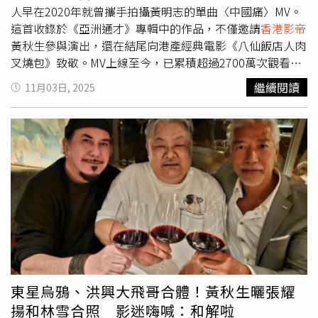
人早在2020年就曾攜手拍攝黃明志的單曲〈中國痛〉MV。
這首收錄於《亞洲通才》專輯中的作品，不僅邀請
香港影帝
黃秋生參與演出，還在結尾向港產經典電影《八仙飯店人肉
叉燒包》致敬。MV上線至今，已累積超過2700萬次觀看。
〈中國痛〉全長5分39秒的雷鬼頓歌曲，使用簫、二胡、琵
繼續閱讀
11月03日, 2025
琶、揚琴等古典樂器配樂，並由黃秋生先在歌曲中以客家話
獻聲。據悉，他們在《香港電影金像獎》頒獎典禮後相談甚
歡，並討論是否要「玩一點怪怪的音樂……拍一點怪怪的
MV……或者做一點怪怪的事情。」謝侑芯當年也對這次的
合作印象深刻。影片中，她身著紅色碎花旗袍，頭戴同款頭
巾，流露出一種青澀卻動人的氣質。她後來還在個人
Instagram上也曾回憶拍攝過程，感性地寫下：「那時候我
好呆好青澀，不過這真的是我最喜歡的作品，沒有之一。」
東星烏鴉、洪興大飛哥合體！黃秋生曬張耀
揚和林雪合照 影迷嗨喊：和解啦