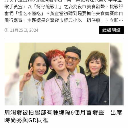
卡盧亞（Daniel Kaluuya）7. 宋康昊（Song Kang Ho）8.
是連
香港影帝
梁家輝都認證的運動狂人，透露拍電影時房間
歌手黃宣，以「蚵仔煎戰士」之姿為夜市美食發聲，挑戰評
凱特·布蘭琪（Cate Blanchett）9. 柯林·法洛（Colin
安排在隔壁，大約凌晨四點就聽到隔壁跑步機的聲音害他睡
審們「懂吃不懂吃」。黃宣當初聽到是要擔任美食競賽節目
Farrell）10. 佛蘿倫絲·普伊（Florence Pugh）
不著。另外就是天王周潤發也直言受到郭富城影響開始養成
飛行嘉賓，主題還是台灣夜市經典小吃「蚵仔煎」，立即就
運動習慣，尤其喜歡跑步、爬山。郭富城每週都會運動4~5
答應《夜市王》邀約。他開心分享：「我特別喜歡吃蚵仔
繼續閱讀
11月25日, 2024
天不間斷，因為他說自己是唱跳歌手，運動也是在鍛鍊體
煎，完全衝著蚵仔煎來的，可以說是從小吃到大。」更透露
能，他每天只吃「一餐半」絕對不會過量。 在 Instagram
這次參賽選手中，有2家在自己的各項指標裡面幾近滿分。
查看這則貼文 從 Instagram 分享的貼文
黃宣（左起）擔任飛行嘉賓、金針菇、曾志偉、娘娘則是極
目評審。（圖／緯來提供）黃宣一登場就展現快嘴功力：
「我是Yellow黃宣，aka東南亞巨石強森，台灣史塔森，21
世紀的摩登大聖，自帶風雲的男人，肌肉章魚哥，哈克南最
後的表舅，今天我也是代表蚵仔煎精英協會士官長，我是蚵
仔煎戰士！」 結果是因為念得太順暢，讓來自於香港的曾
志偉一個字都聽不懂，笑翻全場。《夜市王》賽制為求公
平、減少台灣南北口味之戰，特別邀請「外地嘴」評審香港
的曾志偉、泰國娘娘以及韓勾ㄟ金針菇進行評審，但畢竟是
台灣夜市美食，《夜市王》製作團隊加碼邀請飛行嘉賓一同
周潤發被拍腿部有腫塊隔6個月首發聲 出席
品味，雖然無法加入評分工作，但可用在地口味代表的身
時尚秀與GD同框
分，負責評判「評審」，看看評審「懂吃不懂吃」，為夜市