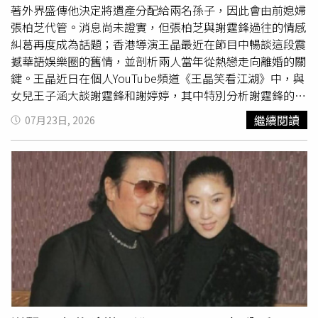
Coco與謝賢這段刻骨銘心的經歷，也對她後來的感情生活
著外界盛傳他決定將遺產分配給兩名孫子，因此會由前媳婦
帶來深遠影響；她直言謝賢在自己生命中扮演著「如父、如
張柏芝代管。消息尚未證實，但張柏芝與謝霆鋒過往的情感
兄、如友」的多重角色，給予了極致的寵愛，導致她分手後
糾葛再度成為話題；香港導演王晶最近在節目中暢談這段震
在擇偶時常陷入尋找相同對象的困境，事後才發現這幾乎是
撼華語娛樂圈的舊情，並剖析兩人當年從熱戀走向離婚的關
無法複製的條件。
鍵。王晶近日在個人YouTube頻道《王晶笑看江湖》中，與
女兒王子涵大談謝霆鋒和謝婷婷，其中特別分析謝霆鋒的感
情生活。謝霆鋒剛出道時，因為是謝賢兒子的關係，一舉一
繼續閱讀
07月23日, 2026
動被放大關注，除了演藝表現，感情生活同樣受矚目；最轟
動的莫過於2000年與天后王菲公開的「世紀牽手」，揭開
相差11歲姐弟戀的序幕。但當時王菲與謝霆鋒這段戀情未能
修成正果，王菲後來與大陸男星李亞鵬結婚，生下一女，多
年後才傳出離婚的消息。而當年王菲結婚後，謝霆鋒則因工
作關係與張柏芝相識相戀，並於2006年在菲律賓度假村精
心策劃求婚，瞞著家人浪漫完婚，婚後兩人育有兩子。曾與
兩人多次合作的導演王晶指出，張柏芝當年很喜歡謝霆鋒，
但兩人的性格其實不太合。王晶透露，張柏芝本身相當有母
愛，在劇組對童星照料有加，甚至天天親自下廚給小朋友
吃；然而，張柏芝在婚姻後期情緒波動極大，經常在拍攝現
場一邊下廚、一邊向旁人抱怨對謝霆鋒的不滿。隨著夫妻間