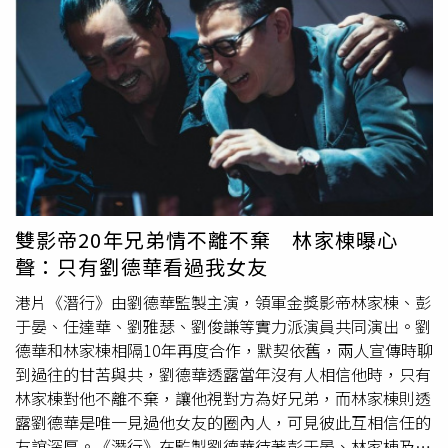
庭的他說：「我很重視家人，雖然現在科技很發達，但我建
眾心目中前十大夜市同台較量，每一集將針對台灣最著名的
議大家可以多寫信和家人溝通，雖然我覺得自己文筆不好，
小吃主題進行PK賽，由各夜市管委會派出最厲害的店家選
但我還是經常寫信和畫畫給我女兒。」而任達華在電影中扮
手，並在指定時間內完成料理，每累積三集積分後，進行一
演家中的大哥，是個擅長催眠的心理學家，陳紫萱扮演他的
輪淘汰賽，最終選出總冠軍「夜市王」。
小妹，他以催眠恢復小妹的記憶，想找出當年母親吳家麗死
亡的真相。他透露這部戲最難的部份是和吳家麗演母子，他
表示以往兩人常常配對演情侶，「我們從《新紥師兄》續集
就開始扮情侶了，電影中也演過好幾次，吳家麗在影壇性感
女神的位置沒有人能取代，沒想到，這回她竟然要扮演我的
媽媽。」任達華表示演出時看著吳家麗的眼神都要小心調
雙影帝20年兄弟情不離不棄 林家棟曝心
整，「我和她聊起當年演談情說愛的畫面，都笑說不知道這
聲：只有劉德華看過我女友
回怎麼演才好，我只能把自己當新人去演。」他更讚美吳家
麗的表現出色，「她在片中展現神級演技，將精神患的歇斯
港片《潛行》由劉德華監製主演，領軍金獎影帝林家棟、彭
底里詮釋的很深刻，可以放入教科書的！」《源生罪》將於
于晏、任達華、劉雅瑟、劉俊謙等實力派演員共同演出。劉
3月29日上映。
德華和林家棟相隔10年再度合作，默契依舊，兩人宣傳時聊
到過往的甘苦與共，劉德華透露當年沒有人相信他時，只有
林家棟對他不離不棄，讓他視對方為好兄弟，而林家棟則透
露劉德華是唯一見過他女友的圈內人，可見彼此互相信任的
友誼深厚。《潛行》在監製劉德華待著彭于晏、林家棟及劉