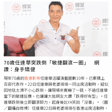
界掀起一場暗潮湧動的權力較量。首富家族潘氏父子（謝君
會場，他語氣哽咽地表示：「在我頒獎之前，我有一個小小
豪及吳慷仁 飾）、警隊、黑道及英方四方勢力捲入其中，
的拜託，希望大家站起來，為香港居民送上衷心的祝福。」
各有算盤、相互牽制，香港迎來了新一輪權力洗牌，並為
當場燈光隨即暗下，全體觀眾起立默哀，氣氛莊嚴動容。在
2017年的寒戰風波埋下了伏筆。《寒戰1994》商界海報。
短暫的祈福儀式後，周潤發整理情緒，轉為輕鬆語氣，用廣
（圖／華映娛樂）
東話幽默地說：「等MAMA邀請我，我等這個機會等了七
年，等到我頭髮都白了。」成功讓現場氣氛回溫。緊接著，
GD登台領取「年度藝人獎」，兩人在舞台上手牽手、蹦跳
舞動，十年後的再度同框，掀起台下尖叫聲浪。周潤發現身
MAMA典禮，以三語發言哽咽致詞，呼籲全場為香港火災罹
難者祈福。（圖／翻攝自MyVideo）GD在發表得獎感言時
70歲任達華突跌倒「敏捷翻滾一圈」 網
說：「去年透過MAMA回歸，今年感覺特別不同，很難得有
讚：身手矯健
開心的一天。感謝MAMA給我這麼棒的獎，真的很榮幸，也
非常感謝粉絲。」他也透露2026年將與團員一同回歸舞
現年70歲的
香港影帝
任達華活躍演藝圈數10年，已累積上
台，預告BIGBANG有望重新合體。GD從周潤發手中接下年
百部代表作。22日任達華與老婆琦琦一同出席活動時，疑似
度藝人獎，兩人睽違十年再度同台，場面溫馨又歡樂。（圖
因地毯太滑不小心跌倒，讓現場來賓嚇了一跳，不過任達華
／翻攝自Mnet Plus）GD同時以新曲〈TOO BAD〉拿下
當下的敏捷反應，也讓讓大批網友大讚「跌得好有型」。任
「最佳男SOLO舞蹈表演獎」，登台時身穿吸睛毛帽，並再
達華跌倒後立即翻滾卸力，起身後比YA笑說「沒事」。（圖
次為香港火災致意。他低沈地表示：「不知道該怎麼安慰大
／翻攝自微博）任達華22日與老婆琦琦在香港出席活動時，