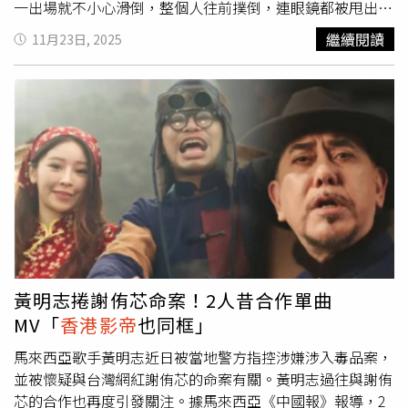
家，但希望大家能一起加油。我準備了精彩的表演，希望大
一出場就不小心滑倒，整個人往前撲倒，連眼鏡都被甩出
家期待。」本屆MAMA典禮卡司同樣星光熠熠，第二天由影
去，不過任達華立刻用左手支撐地面，接著順勢翻滾、單膝
繼續閱讀
11月23日, 2025
后金憓秀擔任主持，邀請TOMORROW X TOGETHER、
跪地後，再迅速起立，整套動作3秒內就完成，反應相當迅
aespa、ALLDAY PROJECT、CORTIS、G-DRAGON、
速，任達華站穩後還立刻比出YA手勢，笑說「沒事」，態度
IDID、izna、J01、KickFlip、KYOKA、RIIZE、Stray Kids、
相當從容。事後，任達華受訪時表示自己沒有大礙，「因為
ZEROBASEONE等13組藝人共襄盛舉。雖然演出團體數量
我對地毯有一種情懷，地毯帶給我溫暖。我特別喜歡這個藍
不多，但新生代與資深藝人齊聚，氣場依然震撼。
色，這個藍跟海港一樣漂亮，用這種方式出場還滿特別的，
哈哈」。任達華工作室也發布聲明，表示任達華只有膝蓋輕
微擦傷，隔日的行程照常進行。對此，許多網友看到影片後
紛紛大讚「華叔這身手，年輕時絕對是武俠高手轉世，不過
還是要保重身體」、「倒起身動作絲滑，專業素養盡顯」、
「還有旋轉緩衝，專業」、「任達華老師身手矯健」、「不
愧是華哥」。
黃明志捲謝侑芯命案！2人昔合作單曲
MV「
香港影帝
也同框」
馬來西亞歌手黃明志近日被當地警方指控涉嫌涉入毒品案，
並被懷疑與台灣網紅謝侑芯的命案有關。黃明志過往與謝侑
芯的合作也再度引發關注。據馬來西亞《中國報》報導，2