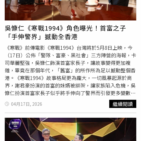
較誰較帥，展現自信一面。Coco重提與謝賢相識與分手過
程，外界評價兩極。（圖／翻攝自小紅書，Coco馬）兩人
戀情維持約12年，期間多次公開同框，儘管因年齡差距備受
關注，但關係仍持續發展。謝賢除日常照顧外，也曾資助
吳慷仁《寒戰1994》角色曝光！首富之子
Coco赴英國進修。外界一度盛傳分手時涉及約2000萬港幣
「手伸警界」撼動全香港
補償，但Coco對此未正面證實。針對分手原因，Coco首度
鬆口表示，兩人並非因爭執分開，而是隨著時間推移，謝賢
《寒戰》前傳電影《寒戰1994》台灣將於5月8日上映，今
逐漸意識到彼此年齡與身體狀況差距。她回憶，某次一同爬
（17日）公佈「警隊、富豪、黑社會」三方陣營的海報，卡
山時，對方開始勸她多外出發展事業，不要長時間待在香
司華麗堅強，吳慷仁飾演首富家長子，讓故事變得更加複
港，「他是很想成就我要做的事業」，讓她逐漸感受到對方
雜，畢竟在那個年代，「舊富」的所作所為足以撼動整個香
希望她擁有新的生活。2018年底，Coco在長時間未回香港
港。《寒戰1994》故事格局更為龐大，一切風暴起源於商
後前往探望謝賢，兩人最後一次見面時相擁道別。她轉述謝
界，謝君豪扮演的首富的妹婿被綁架，讓家族陷入危機，吳
賢當時表示，未來若遇到合適對象，一定要帶來給他看看，
慷仁扮演首富家長子似乎將手伸向了警界而引發更多變數。
並強調不希望她受到傷害。這段對話也被視為兩人正式告別
而金馬影帝陳以文、
香港影帝
鄭則仕等人演出當時影響力極
繼續閱讀
04月17日, 2026
的象徵。Coco坦言，當時已明白這段感情走到終點，之後
大的四大富豪，和潘家一起在商場利益與黑白兩道之間權衡
雙方僅透過電話聯繫，未再見面。她表示，這段關係從愛情
算計，以資本操控大局！導演梁樂民特別指出，潘家是代表
轉化為親情，「十幾年沒有愧對彼此」，但仍曾為此獨自落
香港社會中一個獨特的「舊富」階級，「從香港開埠的140
淚。此外，Coco也表示，雖然戀情備受關注，但自己更看
年來都一直非常富有的階層，做的事情可能影響整個香
重兩人之間的情感連結。隨著她多次公開談論舊情，網友評
港。」《寒戰1994》劉俊謙、吳彥祖展開宿命對決。（圖