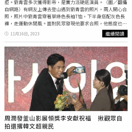
都離開了，只有林家棟告訴我，不管怎樣，都會跟著我，即
拒。劉青雲多次獲得影帝，是實力派硬底演員。（圖／翻攝
便到最後沒有公司了，也無所謂，我就覺得這個朋友是不能
自網路）有網友上傳去登山遇到劉青雲的照片，兩人開心合
丟的，只要他有需要，我都會在旁邊。」林家棟也說：「那
照，照片中劉青雲穿著草綠色長袖T恤，下半身搭配灰色長
時侯我看到華仔對電影圈的態度，還有對我的態度，真的覺
褲，走運動休閒風。面對民眾發現他要求合照，他態度也相
得很值得我把他視為哥哥看待，永遠的。」劉德華與林家棟
當親民，並立刻脫帽和粉絲合照。這名網友表示，劉青雲是
繼續閱讀
11月16日, 2023
合作多年，成了互相扶持的好朋友，20年的好兄弟，林家棟
一個人去登山，沒有看到太太郭藹明陪同，意外讓人看到大
和劉德華談到兄弟情，難得分享了私生活，林家棟大方透露
明星私下的一面。劉青雲從影以來共入圍香港電影金像獎最
演藝圈中只有劉德華見過他的女朋友，「這個圈內，只有他
佳男主角17次，為史上入圍香港電影金像獎最佳男主角最多
見過我女友，沒有騙大家，就只有他一個。」可見兩人交情
次的男演員，其中1994年、2012年和2015年三次同時以兩
之深，劉德華更不忘幽默回說：「林家棟也是見過我的『那
部作品入圍。憑2006年的《我要成名》、2014年的《竊聽
些』女朋友。」《潛行》描述隱蔽的暗網成為新一代毒品販
風雲3》以及2023年的《神探大戰》三次獲金像獎最佳男主
售的溫床，警方必須找出掌控暗網的幕後「老闆」，只能將
角；以2012年的《奪命金》贏得金馬獎最佳男主角。
藏身已久的臥底警員推到前線。然而，「老闆」的身份仍然
成謎，臥底警員陷入危險之中，毒品網絡蠢蠢欲試，警方和
犯罪集團陷入一場宿命般的對決。
周潤發釜山影展領獎李安獻祝福 揪觀眾自
拍還撂韓文超親民