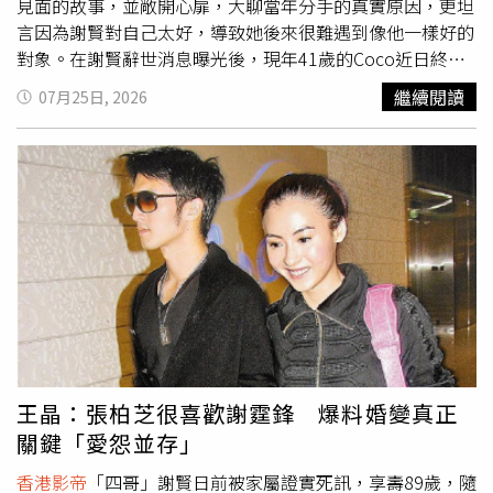
見面的故事，並敞開心扉，大聊當年分手的真實原因，更坦
言因為謝賢對自己太好，導致她後來很難遇到像他一樣好的
對象。在謝賢辭世消息曝光後，現年41歲的Coco近日終於
首度開直播，穿著一身黑的她神情難掩悲傷與落寞，她回憶
繼續閱讀
07月25日, 2026
兩人最後一次見面是在2018年底，當時因好友造訪香港而
共同聚餐，不料飯後的道別竟成了此生的永別；Coco也感
性表示，「分手的時候，我心裡其實特別難過，分開之後一
晃就是這麼多年，我們再也沒能相見」。過去傳聞謝賢與
Coco是在夜店認識，但她特地闢謠表示，他們是透過朋友
牽線於上海的咖啡廳認識。關於謝賢這個人，Coco大讚他
私下溫暖細心且極具紳士風範，不僅教導她投資理財，甚至
在遇到經濟困難時賣掉名車相助，體貼入微的照顧讓她至今
銘感於心。談及這段跨越年齡藩籬的感情為何走入歷史，
Coco坦言起因於一次行山活動，當時謝賢在登山過程中體
力透支，深刻意識到自己日漸衰老的身體機能與年輕的
Coco存在無法跨越的差距，因不願耽誤女方的未來與青
王晶：張柏芝很喜歡謝霆鋒 爆料婚變真正
春，才主動選擇放手、減少聯繫。面對這份體貼，Coco雖
關鍵「愛怨並存」
然極度不捨，最終仍選擇尊重對方的決定，兩人最終以一個
深情的擁抱，為這段長達12年的深厚情誼畫下句點。不過，
香港影帝
「四哥」謝賢日前被家屬證實死訊，享壽89歲，隨