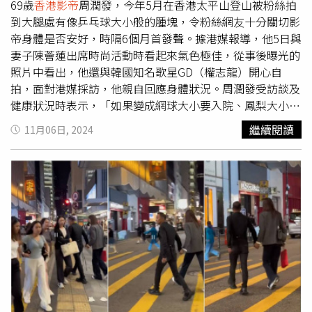
選手發聲抱不平，增加更多火花。
69歲
香港影帝
周潤發，今年5月在香港太平山登山被粉絲拍
到大腿處有像乒乓球大小般的腫塊，令粉絲網友十分關切影
帝身體是否安好，時隔6個月首發聲。據港媒報導，他5日與
妻子陳薈蓮出席時尚活動時看起來氣色極佳，從事後曝光的
照片中看出，他還與韓國知名歌星GD（權志龍）開心自
拍，面對港媒採訪，他親自回應身體狀況。周潤發受訪談及
健康狀況時表示，「如果變成網球大小要入院、鳳梨大小要
進急診室，現在還沒到鳳梨大小，跑多一點就會變小，如果
繼續閱讀
11月06日, 2024
你們看到變成鳳梨大小，應該就是我1年多沒跑步。」並打
趣說，男人都有些毛病叫「小腸氣」（正確醫學名稱：疝
氣），要粉絲不用過度擔心。而且他表示，明年還要繼續挑
戰渣打馬拉松的半馬賽事，有關粉絲關心，回應：「我會擦
一些藥油按摩就會消，很簡單，一點都不用擔心，但要小
心，腫到像乒乓球大小還可以接受，如果像網球那麼大的
話，就要住院了，現在還沒那麼大，如果多跑步就會消掉，
不跑的話反而會變大」。他解釋，那是「皮下脂肪」堆積所
致，「那種氣谷住在那裡嘛，內心撐着很難受，今晚看完秀
會沒事的」要粉絲安心。而影帝周潤發外出運動的照片也被
粉絲拍到在社群媒體上瘋傳，外界敲碗他開通IG，受訪時笑