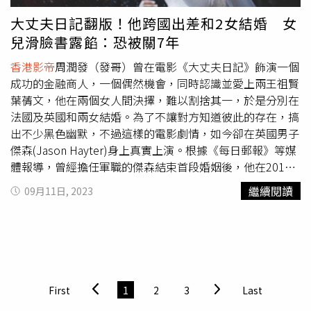
備而來，在講完感言之後，他掏出手機和全場影人及觀眾自
大丈夫日記翻版！他跨國出差和2女結婚 女
拍，途中還撂韓文「快點快點，沒時間了」，並且對著台下
兒滑臉書露餡：恐被關7年
說「kimchi」要大家微笑，拍完甚至直接在台上檢查，對照
片很滿意的他，以韓文稱讚「很漂亮，謝謝大家，愛你
香港影帝
周潤發（發哥）曾在電影《大丈夫日記》飾演一個
們」，展現一貫的幽默親民作風。
成功的金融商人，一個偶然機會，同時認識並愛上兩王祖賢
葉蒨文，他在兩個女人間決擇，難以割捨其一，於是分別在
法國及英國和兩女結婚。為了不讓對方知道彼此的存在，搞
出不少黑色幽默，不過這樣的電影劇情，如今卻在英國男子
傑森(Jason Hayter)身上真實上演。根據《每日郵報》等媒
體報導，曾經擔任軍職的傑森結束首段婚姻後，他在2010
年駐軍德國時，認識了女子崔西(Tracey Larkcombe)並再
繼續閱讀
09月11日, 2023
婚，當時對方已懷有身孕，沒想到他又透過交友網站認識另
一名女子莎拉(Sara Hayter)，並於2016年4月與莎拉結婚，
當時他和崔西的第二名孩子才剛出世。傑森後來與莎拉也生
下一名孩子和一對雙胞胎，然而兩名妻子多年來竟然完全不
知道傑森同時擁有兩個家庭，直到傑森在第一段婚姻生下的
女兒，意外在臉書上看到傑森與莎拉的訊息，才揭穿真相。
First
1
2
3
Last
傑森因此被控重婚罪，他在諾里奇(Norwich)法院出庭應訊