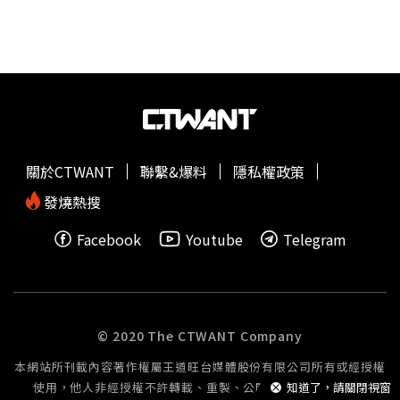
時辯稱，他是因為與崔西的婚姻出現裂痕，才會於2016年
與莎拉結婚，不過崔西指控，身為職業軍人的丈夫由於長期
往返英德兩地，所以對於傑森長期不在家完全不覺得奇怪，
直到某天突然收到丈夫傳訊告知，「我不再愛你了，我是同
志」，她才發現自己和孩子被拋棄，「我後來得知，他其實
和別人結婚，並且已經生下3個孩子，我真的很震驚」。莎
拉也指控，原以為傑森是前往倫敦接受護理員培訓，從未懷
疑過對方離家的原因，「我從來沒有懷疑他在外面會有別的
關於CTWANT
聯繫&爆料
隱私權政策
家庭，現在覺得他對我講的一切都是謊言，完全不想和他再
有任何關係」。這起重婚罪預計下月會判刑，傑森恐會被判
發燒熱搜
處最高7年刑期。男子意外被發現同時和2名女子結婚生子。
Facebook
Youtube
Telegram
（圖／翻攝自推特）
© 2020 The CTWANT Company
本網站所刊載內容著作權屬王道旺台媒體股份有限公司所有或經授權
使用，他人非經授權不許轉載、重製、公開播送或公開傳輸。
知道了，請關閉視窗