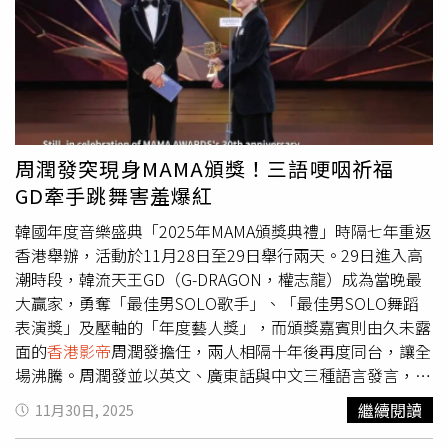
價呈現兩極，有人質疑過度消費前任，也有人認為只是分享
／華映娛樂）面對震驚全城的富商綁架案，警界高層都繃緊
人生經歷。無論外界如何解讀，這段跨越49歲年齡差的戀
神精，引發高層大鬥法，吳彥祖演出的警務處行動副處長蔡
情，在多年後仍持續引發關注。
元祺高調介入，破格與李文彬（劉俊謙 飾）聯手在第一線
上查案，亦由此展開二人的宿命對決。李文彬領導的小隊竟
淪為警隊高層明爭暗鬥的棋子。吳彥祖久違再度演出香港電
影，他說：「這次有種新鮮的但仍是港式的感覺，整個故事
的世界大很多，更為複雜，層次也多了很多。」劉俊謙說：
周潤發突現身MAMA頒獎！三語哽咽祈福
「這次警隊的格局是比較年輕的。」他表示導演梁樂民告訴
GD牽手跳舞害羞爆紅
他想要在《寒戰1994》發展出一個新的《寒戰》，更想和
他一起創造出一個新的李文彬。而在《寒戰》系列中，將李
韓國年度音樂盛典「2025年MAMA頒獎典禮」時隔七年重返
文彬一角詮釋成銀幕經典人物的梁家輝得知是劉俊謙演出角
香港舉辦，活動於11月28日至29日舉行兩天。29日進入高
色的年輕時代時說：「劉俊謙是個很成熟演員了，我對他的
潮時段，韓流天王GD（G-DRAGON，權志龍）成為當晚最
表現非常期待。」《寒戰1994》警隊海報。（圖／華映娛
大贏家，勇奪「最佳男SOLO歌手」、「最佳男SOLO舞蹈
樂）《寒戰1994》描述2017年，新一屆保安局局長候選人
表演獎」及壓軸的「年度藝人獎」，而頒獎嘉賓則由久未露
李文彬（梁家輝 飾）突然失蹤，為此，警務處處長劉傑輝
面的
香港影帝
周潤發擔任，兩人相隔十年後再度同台，讓全
（郭富城 飾）向資深大律師簡奧偉（周潤發 飾）尋求協
場沸騰。周潤發並以英文、廣東話與中文三種語言發言，悼
助，開啟了一份1994年的神秘檔案。1994年，香港回歸前
念香港大火的罹難者。周潤發現身MAMA典禮，以三語發言
繼續閱讀
11月30日, 2025
夕，政治部即將解散。一宗富商綁架案，讓熱血正義的李文
哽咽致詞，呼籲全場為香港火災罹難者祈福。（圖／翻攝自
彬（劉俊謙 飾）與冷血野心家蔡元祺（吳彥祖 飾），在警
MyVideo）周潤發原先取消出席，但最終在典禮第二天現身