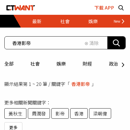
跳至主要內容區塊
下載 APP
最新
社會
娛樂
財經
⊗ 清除
全部
社會
娛樂
財經
政治
顯示結果第 1 ~ 20 筆 / 關鍵字「
香港影帝
」
更多相關新聞關鍵字：
黃秋生
周潤發
影帝
香港
梁朝偉
更多