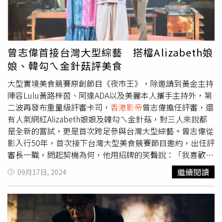
戲，難免遭遇一些激情戲分，任達華也因此傳出過一些緋
聞。但自從與琦琦在婚後，2人感情穩定，任達華也小心翼
翼與緋聞從此絕緣。他還透露，多年前已自訂「三從四得」
寵老婆規則，除了名下物業全寫在琦琦名下外，在2人交往
曾志偉首接台灣大型綜藝 搭檔Alizabeth娘
初期，他的收入就已經全部由琦琦掌管。任達華與琦琦在婚
娘、韓勾ㄟ金針菇評美食
後感情穩定，他也小心翼翼與緋聞從此絕緣，財政大權更是
全面交由琦琦掌控。（圖／qiqi_yam）任達華雖然演技過
大型實境美食競賽原創節目《夜市王》，除邀請到黃金主持
人，但其實他私底下的投資眼光同樣驚人，身家豐厚在圈內
陣容Lulu黃路梓茵、阿達ADA以及美麗本人攜手主持外，第
有「樓王」之稱，夫妻2人在全球各地持有超過30多處房
二波再發布重量級評審卡司，
香港影帝
曾志偉擔任評審，還
產，保守估計市值也超過50億港元（約新台幣206.5億
有人氣網紅Alizabeth娘娘及韓勾ㄟ金針菇，對三人來說都
元）。2人的女兒Ella在2歲時，名下就已經擁有上海與維也
是全新的嘗試，更是首次跨足參與台灣大型綜藝。曾志偉從
納的房產，琦琦還曾經透露過，「將來我們和Ella去哪都有
影入行50年，首次接下台灣大型美食競賽節目邀約，出任評
一個家。」
審長一職，問起契機為何，他用招牌的笑聲說：「我喜歡吃
呀，我喜歡跟觀眾分享呀！」曾志偉對於評比絲毫不含糊，
繼續閱讀
09月17日, 2024
不僅邊吃邊認真做筆記，還強調色、香、味都重要，「我把
賣相考量也放進去，不只是要味道好，要讓人看了就想
吃」。至於擔任評審長最困難的地方是什麼，他很認真地
說：「節目裡已經集結了台灣最厲害的夜市美食，真的很難