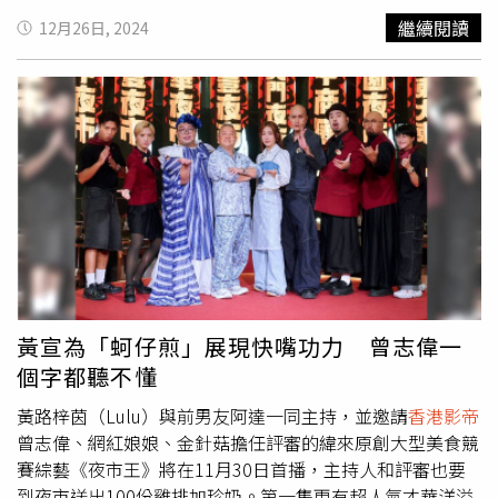
員。而這份名單的榜首，則是已逝奧斯卡影帝菲利浦·西摩
台灣開始(第一張國語專輯《對你愛不完》)，這次睽違五年
繼續閱讀
12月26日, 2024
·霍夫曼，他在2005年以傳記電影《柯波帝：冷血告白》
來台灣舉辦演唱會，透露腦海中出現很多畫面真的很感恩，
獲得奧斯卡影帝，其它職業生涯後期獲得評論家讚賞的作品
郭富城分享會有特別準備給台灣粉絲的驚喜。 在 Instagram
還包括《親情觸我心》、《魔球》和《選戰風雲》等，可惜
查看這則貼文 從 Instagram 分享的貼文 郭富城還提到很多
2014年2月，46歲的他被發現於紐約自宅因吸毒過量猝死。
歌好久沒唱這次都可能會出現，另外也有收到很多歌迷的留
第2名則是在2017年入選《時代》百大人物，並被媒體譽為
言想聽的歌，這部分他也盡力去滿足大家。許多歌迷在郭富
當代最具才華的女演員之一的艾瑪·史東，她分別以經典歌
城的社群平台許願希望聽到《狂野之城》、《我是不是該安
舞片《樂來越愛你》，以及超現實科幻驚悚電影《可憐的東
靜的走開》、《等我回來》、《真的怕了》、《夢難留》
西》，榮獲2屆奧斯卡影后。位居第3名的方法演技派大師丹
、《Para para Sakura》、《午夜的吻別》，《愛到最
尼爾·戴-路易斯，是自美國奧斯卡金像獎自1929年創立以
後》，《被你害》，《愛你》，《心現在還在跳》，《傷心
來，首位也是目前唯一一位3度榮獲奧斯卡影帝頭銜的男
的話留到明天再說》...，粉絲們可以期待一下郭富城是否真
星，他在2000年後的代表作包括：美國新浪潮大師級名導
的會唱到這些歌呢～ 在 Instagram 查看這則貼文 從
馬丁·史柯西斯的《紐約黑幫》、坎城影展最佳導演保羅·
Instagram 分享的貼文 每次郭富城現身都會被稱讚狀態極
黃宣為「蚵仔煎」展現快嘴功力 曾志偉一
湯瑪斯·安德森（Paul Thomas Anderson）的《黑金企
好，不過這背後可是要付出高度自律，像是他曾坦言自己堅
個字都聽不懂
業》、《霓裳魅影》等。以下為21世紀60位最佳電影演員
持運動30年以上，而且每天洗澡之前都會量體重必須保持在
前10名：1. 菲利浦·西摩·霍夫曼（Philip Seymour
63公斤，只要超過63公斤就會感到痛苦。不過有些美食太
黃路梓茵（Lulu）與前男友阿達一同主持，並邀請
香港影帝
Hoffman）2. 艾瑪·史東 （Emma Stone）3. 丹尼爾·戴-
好吃的話他就會做更多運動來消耗熱量，即使半夜三點可能
曾志偉、網紅娘娘、金針菇擔任評審的緯來原創大型美食競
路易斯（Daniel Day-Lewis）4. 丹佐·華盛頓（Denzel
還在踩腳踏車讓人看到身為天王每一步都非常不容易！ 在
賽綜藝《夜市王》將在11月30日首播，主持人和評審也要
Washington）5. 妮可·基嫚（Nicole Kidman）6. 丹尼爾·
Instagram 查看這則貼文 從 Instagram 分享的貼文 郭富城
到夜市送出100份雞排加珍奶。第一集更有超人氣才華洋溢