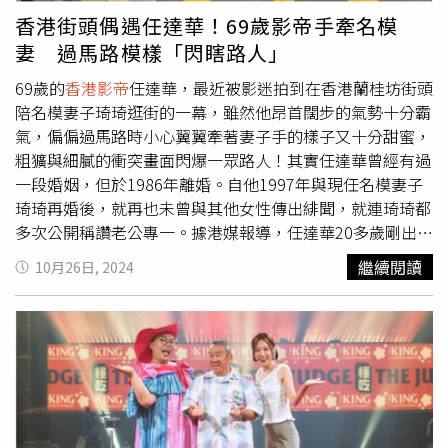
回「千萬不要啦！」、「我也不想讓別人知道我在哪兒」、
香港街頭偶遇任達華！69歲影帝手牽名模
「我又跑得滿身臭，不要啊，影響市容，嚇壞觀眾，不要告
妻 過馬路模樣「閃瞎路人」
訴別人我去哪裡跑，我去跑的都是荒山野嶺」，希望外界給
予影帝個人生活隱私。影帝周潤發跑步被拍到大腿有腫塊，
69歲的
香港影帝
任達華，最近被影迷拍到在香港蘭桂坊街頭
引發關注。（圖／翻攝自小紅書）
陪名模妻子琦琦逛街的一幕，雖然他昂首闊步的氣勢十分霸
氣，偏偏過馬路時小心翼翼牽著妻子手的樣子又十分甜蜜，
粗獷與細膩的衝突畫面閃爆一眾路人！其實任達華曾經有過
一段婚姻，但於1986年離婚。自他1997年與現任名模妻子
琦琦再婚後，就再也未曾與其他女性傳出緋聞，就連琦琦都
多次公開稱讚老公專一。據港媒報導，任達華20多歲剛出道
時，曾經與空姐何瑞意相戀7年，之後在1987年步入婚姻。
繼續閱讀
10月26日, 2024
當時，任達華在演藝圈還沒有現在的名氣，2人在青澀懵懂
的時候相遇、結婚，婚後何瑞意到國外留學，因為聚少離多
的關係，不久後兩人就分開了。到了90年代，任達華的事業
逐漸抬頭，他曾透露自己某天在廣告上看到琦琦拍的廣告照
片，被琦琦的容貌打動，心想「如果對方可以做我的老婆就
好了」，於是開始對琦琦展開追求。而琦琦也被任達華打
動，2人於1997年結婚，並且在2004年生下女兒任晴佳
（Ella）。在任達華演藝生涯早期，由於在香港娛樂圈拍