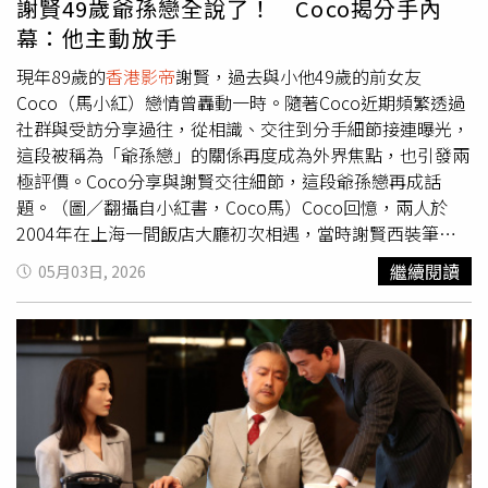
謝賢49歲爺孫戀全說了！ Coco揭分手內
累積的摩擦與怨言日漸加深，兩人婚姻最終在2011年劃下
幕：他主動放手
句點。王晶回憶，當時拍戲需要尋找飾演劇中丈夫的客串演
員，因兩人關係緊張，他甚至不敢邀請謝霆鋒演出，最後只
現年89歲的
香港影帝
謝賢，過去與小他49歲的前女友
能緊急請來鄭伊健救場。儘管個性極度不合導致分道揚鑣，
Coco（馬小紅）戀情曾轟動一時。隨著Coco近期頻繁透過
王晶也坦言，張柏芝與謝霆鋒之間確實存在著極為強烈的相
社群與受訪分享過往，從相識、交往到分手細節接連曝光，
互吸引力。王晶的女兒王子涵也分享私下曾聽謝霆鋒透露，
這段被稱為「爺孫戀」的關係再度成為外界焦點，也引發兩
因長年拍攝高難度武打戲的關係，身上全是傷，因此未來恐
極評價。Coco分享與謝賢交往細節，這段爺孫戀再成話
需拄拐杖走路。王晶又加碼爆料，雖然張柏芝對當時還是丈
題。（圖／翻攝自小紅書，Coco馬）Coco回憶，兩人於
夫的謝霆鋒很多抱怨，但晚上等到謝霆鋒睡著，她仍會默默
2004年在上海一間飯店大廳初次相遇，當時謝賢西裝筆
為他塗抹藥膏。
挺、手持雪茄的形象讓她印象深刻，直言一見面就被氣場吸
繼續閱讀
05月03日, 2026
引。隔日男方主動邀約用餐，她笑稱自己當時刻意「欲擒故
縱」，表面推辭，實際上已準備赴約。用餐後兩人前往機
場，在寒冷天氣中，謝賢主動敞開外套讓她把手伸進取暖，
讓她感受到對方心跳與溫度，認定彼此是一見鍾情。隨著關
係升溫，謝賢展開積極追求。Coco透露，對方曾準備名牌
禮服邀她出席活動，並附上字條表示珠寶為向女兒謝婷婷借
用、需歸還，語氣帶有幽默感。此外，她也提到當年心中的
偶像其實是方中信，謝賢甚至曾在與對方打球時半開玩笑比