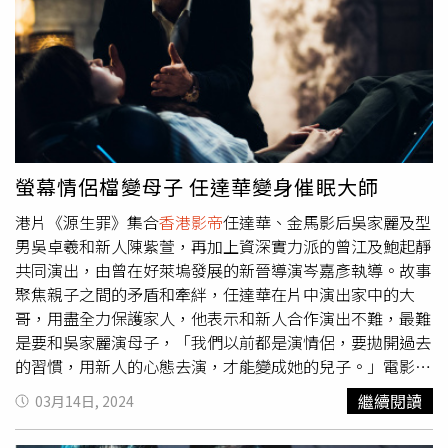
評，因為都好吃，你說哪一個最好吃呢，真的是很糾結。」
曾志偉對於評比絲毫不含糊，不僅邊吃邊認真做筆記，還強
調色、香、味都重要。（圖／緯來電視網提供）另外一位來
自泰國的評審Alizabeth娘娘，因為對料理直言不諱的直率
風格「打拋豬放番茄就是死罪」一炮而紅，他表示以前從沒
和曾志偉合作過，但感覺並不陌生，「 因為我有跟寶儀姐
合作過，所以一看到志偉哥感覺很親切」。對台灣小吃如數
家珍的娘娘說：「我只有花蓮的夜市沒有去過，其他都去
螢幕情侶檔變母子 任達華變身催眠大師
過，我也不怕吃臭豆腐，但只有比較怕痛風而已。」擔任評
港片《源生罪》集合
香港影帝
任達華、金馬影后吳家麗及型
審最困難的是什麼，他不改直率幽默風格說：「夜市的主委
男吳卓羲和新人陳紫萱，再加上資深實力派的曾江及鮑起靜
看起來都不好惹，希望評分完後可以安全地回家躺在家裡的
共同演出，由曾在好萊塢發展的新晉導演岑嘉彥執導。故事
浴缸， 而不是油鍋。」引起現場大笑。來自韓國的韓勾ㄟ
聚焦親子之間的矛盾和牽絆，任達華在片中演出家中的大
金針菇，第一次參與這麼大型的節目製作，坦言說不緊張是
哥，用盡全力保護家人，他表示和新人合作演出不難，最難
騙人的，即便自己已經在腦中練習很多遍，「我的頭腦裡面
是要和吳家麗演母子，「我們以前都是演情侶，要拋開過去
是表現很好，但我覺得我的笑容可能有點僵硬，請大家多多
的習慣，用新人的心態去演，才能變成她的兒子。」電影以
指教，希望後面表現越來越好。」愛美食的她喜歡鹹酥雞、
催眠元素帶出家庭的愛恨情仇，以主角錯亂的記憶，帶著觀
章魚燒、麻辣臭豆腐、雞蛋糕等，可以一次吃到很多夜市美
繼續閱讀
03月14日, 2024
眾走進謊言和真相的迷宮，也探索了精神病患長期照顧者的
食，讓她大呼「賺到了！而且我的胃很長，都吃得下」。
內心世界。任達華現實生活中與愛妻結婚26年，擁有幸福家
《夜市王》事先進行全台民調票選出北、中、南、東各地民