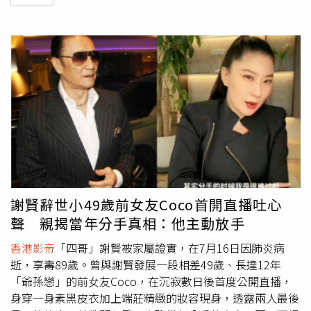
謝賢辭世小49歲前女友Coco首開直播吐心
聲 親揭當年分手真相：他主動放手
香港影帝
「四哥」謝賢被家屬證實，在7月16日因肺炎病
逝，享壽89歲。曾與謝賢發展一段相差49歲、長達12年
「爺孫戀」的前女友Coco，在沉寂數日後首度公開直播，
身穿一身素黑皮衣加上端莊精緻的妝容現身，透露兩人最後