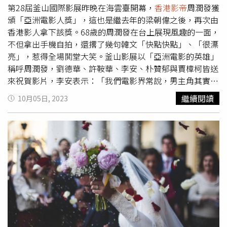
第28屆釜山國際影展昨晚在海雲臺開幕，
香港影帝
周潤發獲
頒「亞洲電影人獎」，這也是繼去年的梁朝偉之後，再次由
香港影人拿下該獎。68歲的周潤發在台上展現風趣的一面，
不但拿出手機自拍，還撂了幾句韓文「快點快點」、「很漂
亮」，惹得全場鬨堂大笑。釜山影展以「亞洲電影的英雄」
稱呼周潤發，劉德華、許鞍華、李安、朴贊郁與賈樟柯皆送
來祝賀影片，李安表示：「我們電影界常說，男主角其實就
是導演更帥的化身，所以謝謝你參加這部電影的演出，讓我
繼續閱讀
10月05日, 2023
跟你有合作的機會，你的大俠風範，精湛的演技，還有深植
的友情，讓這部電影閃閃發光，讓我受惠無窮。」周潤發從
今年釜山電影節大使宋康昊（右2）手上接過「亞洲電影人
獎」獎座。（圖／翻攝自釜山國際影展YouTube）周潤發從
今年釜山電影節大使宋康昊手上接過獎座，並且發表感言：
「我從1973年開始當演員，今年正好是50週年。50年確實
是漫長的歲月，但是回顧過去，感覺就像昨天一樣。」他除
了謝謝香港電影界，也向在場的妻子陳薈蓮表達感激之情：
「她讓我不用擔心，只看着前方，專注於演戲。感謝釜山國
際電影節給予我這麼有意義的獎。」周潤發與妻子陳薈蓮一
起走紅毯。（圖／翻攝自釜山國際影展YouTube）周潤發有