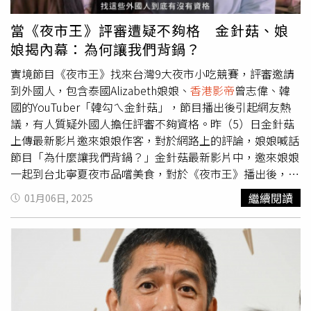
樂」、「張耀揚真的帥」、「好懷念當初港片的風采」、
「三位大哥都是經典」、「東興跟洪興和解啦」、「古惑仔
當《夜市王》評審遭疑不夠格 金針菇、娘
3呀！帥～大飛哥，烏鴉」。CTWANT關心您：飲酒過量，
娘揭內幕：為何讓我們背鍋？
有礙健康。酒後不開車，安全有保障！
實境節目《夜市王》找來台灣9大夜市小吃競賽，評審邀請
到外國人，包含泰國Alizabeth娘娘、
香港影帝
曾志偉、韓
國的YouTuber「韓勾ㄟ金針菇」，節目播出後引起網友熱
議，有人質疑外國人擔任評審不夠資格。昨（5）日金針菇
上傳最新影片邀來娘娘作客，對於網路上的評論，娘娘喊話
節目「為什麼讓我們背鍋？」金針菇最新影片中，邀來娘娘
一起到台北寧夏夜市品嚐美食，對於《夜市王》播出後，在
網路上受到一些質疑，金針菇表示自己拍美食頻道快7年的
繼續閱讀
01月06日, 2025
時間，每次影片中品嚐至少超過6道美食，娘娘直呼「妳算
一算，有可能我們吃的美食，都比一堆台灣人還多。」金針
菇在鏡頭前喊話節目，「我們對節目有點意見，他們找我們
這些外國人（當評審）是故意的」，娘娘認為節目的用意是
因為他們對台灣小吃沒有刻板印象，同時也反問製作單位
「為什麼讓我們背鍋？」每次錄節目時，金針菇坦言都很怕
跟小吃老闆對到眼；娘娘則笑稱，有時他給某家店最後一