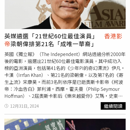
名，結果結束後老闆還跑來說很喜歡他，反而讓他感到羞
愧。金針菇與娘娘強調，評審評比過程力求公正，不過他們
也認為除了參賽的店家外，夜市中仍有其他很多很好吃的
店。談到錄影期間最深刻的體驗，金針菇憶起當時一次吃了
10間雞排，每次都咬超大口，回家後直接拉肚子，讓她對雞
英媒遴選「21世紀60位最佳演員」
香港影
排印象深刻；娘娘則表示是「臭豆腐」，因為他回家後整個
帝
梁朝偉排第21名「成唯一華裔」
鼻子都是臭豆腐的味道。
英國《獨立報》（The Independent）網站透過分析2000年
後的電影，遴選出21世紀60位最佳電影演員，其中成功入
榜的亞洲演員，包括第41名的《少年PI的奇幻漂流》伊凡·
卡漢（Irrfan Khan）、第21名的梁朝偉，以及第7名的《寄
生上流》宋康昊。而前3名則依序是已逝奧斯卡影帝《柯波
帝：冷血告白》菲利浦·西摩·霍夫曼（Philip Seymour
Hoffman）、2屆奧斯卡影后《樂來越愛你》艾瑪·史東
（Emma Stone），以及《黑金企業》的方法演技派大師丹
繼續閱讀
12月31日, 2024
尼爾·戴-路易斯（Daniel Day-Lewis）。《獨立報》團隊指
出，該份清單的遴選條件包括：只考慮電影，排除了電視劇
或舞台劇；再來是僅分析2000年以後發行的電影，「如果