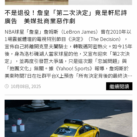
己是一個善良的記者。」他說得平靜卻堅定。林廷洲光臨
「歡迎光靈慢慢聊」PODCAST節目（左至右：伶伶、林廷
不是退役！詹皇「第二次決定」竟是軒尼詩
洲、凱莉、油米）第一次當體育主播是在凌晨一點接任務、
廣告 美媒批商業惡作劇
五點去買西裝，「我講第一句『大家好』整個人都在抖。」
如今他不僅是體育線熟面孔，也在社群上經營短影音、分享
NBA球星「詹皇」詹姆斯（LeBron James）曾在2010年以
健身與採訪日常。主持人也打趣：「你的健身影片到底是教
1場震撼體壇的電視特別節目《決定》（The Decision），
訓練還是賣肉？」林廷洲則回：「看情況，有時候觀眾就愛
宣佈自己將離開克里夫蘭騎士，轉戰邁阿密熱火。如今15年
看沒穿的嘛！」油米笑稱：「你根本是體育線的許光漢！」
後，身為洛杉磯湖人當家球星的他，又宣布迎來「第2次決
他則害羞地說：「我只是少數會打扮的男記者啦！」談到AI
定」，並再度引發巨大爭議，只是這次跟「忠誠問題」與
寫新聞、播報氣象的現象，他坦然面對：「AI再正確，也不
「抱團文化」無關。據《Yahoo! Sports》報導，詹姆斯於
會關心你吃飯沒。」對他而言，記者的價值在於「連結與溫
美東時間7日在社群平台X上預告「所有決定背後的最終決
度」。「AI可以輔助，但無法取代一個人面對另一個人時的
定」（the decision of all decisions），並附上1段短片。畫
繼續閱讀
10月08日, 2025
真誠。」他最後補上一句讓主持人印象深刻的話：「大家罵
面中，這位洛杉磯湖人球星坐在球場中央的椅子上，神情嚴
記者之前，不妨想想——如果你只有30秒準備時間，你能講
肅，構圖幾乎重現了當年他在《決定》中與
體育記者
葛雷
出什麼？」節目最後，林廷洲用一句話總結他的職業信念：
（Jim Gray）對談的經典場景。為了讓觀眾完全明白這段影
「勇於挑戰的人，才能先享受這個世界。」他相信，每個人
片的用意，詹姆斯甚至在貼文中加上了主題標籤
都不該被職稱侷限—「今天是記者，明天也可能是咖啡師。
「#TheSecondDecision」（第二次決定）。然而，詹皇這
只要你敢嘗試，發光的機會永遠都在。」主持人：油米：
次的「重大宣佈」與轉隊毫無關係，甚至連籃球都擦不上
https://www.instagram.com/yuminumia/伶伶：
邊。原來，詹姆斯是在為干邑品牌軒尼詩（Hennessy）拍