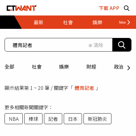
跳至主要內容區塊
下載 APP
最新
社會
娛樂
財經
⊗ 清除
全部
社會
娛樂
財經
政治
顯示結果第 1 ~ 20 筆 / 關鍵字「
體育記者
」
更多相關新聞關鍵字：
NBA
棒球
記者
日本
新冠肺炎