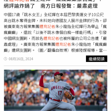
位主力球員因傷不能參賽，但這種未能派出最佳陣容的狀況
網評論炸鍋了 南方日報發聲：嚴肅處理
也發生在每一個國家隊裡，所以其實這種說法很難站得住
腳。文章進一步指出，過去韓國曾有多名球員在日本職棒中
中國17歲「跳水女王」全紅嬋在本屆巴黎奧運女子10公尺
大展身手，但近年來已經很少在日本職棒中見到韓國球員的
高台跳水奪得金牌，未料她向德國友人展示金牌的行為，卻
身影。有曾在日、韓2國都執教的棒球界人士表示，是因為
被廣東南方報業集團
體育記者
朱小龍指全紅嬋行為舉止「瘋
韓國棒球聯盟的水準已經和日本職棒有明顯的差距。而且今
瘋癲癲」，還說「以後不跳水像個白痴一樣能行嗎」，引發
年韓國棒球聯盟有明顯「高打低投」的現象。雖然出現許多
中國網友圍剿，而該名
體育記者
也被所屬的公司公告遭「嚴
打擊率3成左右的打者，但實際上打者水準並不高，只是投
肅處理」。廣東南方報業集團
體育記者
朱小龍指她「瘋瘋癲
手的水平更加低下。如今在韓國棒球聯盟登板的投手已經無
癲」遭網友圍剿。（圖／翻攝自微博）根據陸媒報導，當中
法擠進日本職棒的一線行列，尤其沒有好的後援投手，讓他
國網友們見到朱小龍的影片後，紛紛到他的微博帳號「艾
繼續閱讀
08月16日, 2024
們在國際賽事中很難獲勝。另一方面，這位棒球界人士認為
晚」留言出征，「你才瘋癲啦，全紅嬋是天真少女很可
南韓隊水準下降的原因，是南韓高中生缺乏運動風氣。即使
愛」、「你誰？你算什麼東西，有什麼資格評價全紅嬋」、
日本因為少子化，高中棒球選手正在逐漸減少，即使如此，
「你才是白痴，自以為是的傢伙」、「全紅嬋當然不用跳一
日本仍有約12萬人次左右的高中棒球選手，而南韓的高中棒
輩子水，人家馬上退休都能過得比你好」、「全紅嬋作為世
球選手僅有約4000人，不僅只有日本的30分之一，而且在
界頂尖的跳水運動員，人家在自己擅長的領域做到了極
選才和教育體制上採取少數菁英主義，這也導致許多具有隱
致」，朱小龍隨即改名換照，最後將微博帳號關閉。據了
藏潛力的年輕球員永遠沒有被眾人看到的一天。最後這位棒
解，全紅嬋拿下女子雙人10公尺跳台金牌後，有德國選手向
球界人士還指出，南韓的社會風氣非常注重長幼尊卑，因此
她祝賀。在德國選手所拍影片中，全紅嬋拿出金牌，並說
年長教練說的話是絕對的。他在韓國執教時，就曾遇過年長
「咱們拿金牌就是炫耀的」，中國民眾十分「寵愛」全紅