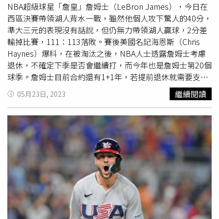
NBA超級球星「詹皇」詹姆士（LeBron James），今日在
西區決賽帶領湖人背水一戰，雖然他個人攻下驚人的40分，
準大三元的表現沒有話說，但仍無力帶領湖人贏球，2分差
輸掉比賽，111：113落敗。賽後美國名記海恩斯（Chris
Haynes）爆料，在被淘汰之後，NBA人士透露詹姆士考慮
退休，不確定下季是否會繼續打，而今年也是詹姆士第20個
球季。詹姆士目前合約還有1+1年，若提前退休就需要支付
違約金。（圖／達志／美聯社）美國知名
體育記者
海恩斯在
繼續閱讀
05月23日, 2023
《Bleacherreport》報導，NBA聯盟消息人士告訴他，洛杉
磯湖人隊球星詹姆斯不確定他是否會在2023-24賽季，繼續
和球隊在一起，並且正在考慮退役。詹姆士和湖人的合約還
有兩年合約（最後一年為球員選項），體力與表現都不輸年
輕人的他，如今卻傳出恐提前退休的消息，震撼世界籃壇。
過去他生涯曾4度拿下總冠軍，本季也成為NBA的史上得分
王，一般認為他會等兒子小詹姆士（Ronny James）進入
NBA之後，完成父子同在NBA的紀錄後再退休，沒想到現在
就傳出考慮退休的消息，不過他本人並未對此回應。