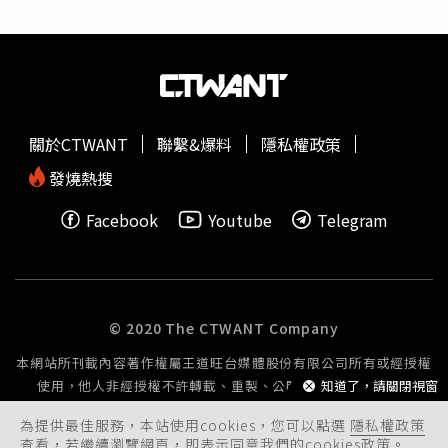
少發生過100次，包含喬丹（Michael Jordan ）也曾對昔日
隊友、現勇士教頭柯爾（Steve Kerr）揮拳。」然而，以前
從未發生過影片外流事件，這次卻被全世界直擊球員間的鬥
毆，勢必也對勇士造成不小打擊。
關於CTWANT
聯繫&爆料
隱私權政策
發燒熱搜
Facebook
Youtube
Telegram
© 2020 The CTWANT Company
本網站所刊載內容著作權屬王道旺台媒體股份有限公司所有或經授權
使用，他人非經授權不許轉載、重製、公開播送或公開傳輸。
知道了，請關閉視窗
為提供最佳服務，本站使用cookies，您可以點選
隱私權政策
查看，若繼續瀏覽網頁，即表示同意我們的cookies政策。