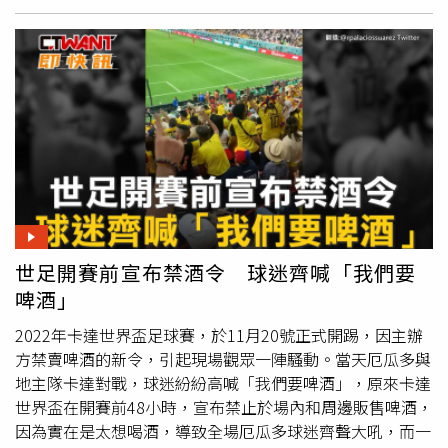
津權健的兩場中超聯賽，都有可能是假球。涉嫌參與2019
賽季假球比賽的球隊，除了武漢卓爾、天津權健還有一支南
方的降級球隊。他們通過相互之間的遊說照應，在2019賽
季後期的幾場非常關鍵的保級大戰當中，當時李鐵執教的武
漢組隊表現反差極大。除了曝光李鐵在執教武漢組隊的時候
操縱比賽結果之外，還曝光了下一步可能會有健力寶系的球
員接受調查。冉雄飛甚至直接點名了李鐵的助教鄭斌、馬爾
康，還有李鐵的前隊友李金羽、李瑋峰、郝偉等人。如果冉
雄飛爆料的這些中超教練員都有問題的話，對於中超聯賽來
說影響非常大。李金羽目前執教武漢長江隊，李瑋峰在廣州
城，郝偉則是中超衛冕冠軍山東泰山的主教練，一旦這幾名
世足開賽前宣布禁酒令 球迷齊喊「我們要
教練員出了事，中超幾乎被團滅。冉雄飛先前還踢爆，李鐵
啤酒」
涉案金額達數億元，瀋陽一家銀行存款上億只是其資產之
一。李鐵的海外資產除了近年在美國購置的豪宅，早些年在
2022年卡達世界盃足球賽，於11月20號正式開踢，因主辦
英國利物浦周邊也有布局。李鐵的海外資產都是用其家屬或
方禁賣啤酒的新令，引起現場觀眾一陣騷動。當天厄瓜多與
其他女性朋友的身份購買，目前還不在清查之列。李鐵的好
地主隊卡達對戰，球迷紛紛高喊「我們要啤酒」，原來卡達
朋友是旅居日本的經紀人李某，與李鐵經濟犯罪的很多活動
世界盃在開賽前48小時，宣布禁止於場內和周邊販售啤酒，
高度關聯，涉及李鐵在華夏幸福、武漢卓爾俱樂部掌舵期間
因為實在是太想喝酒，導致全場厄瓜多球迷齊聲大吼，而一