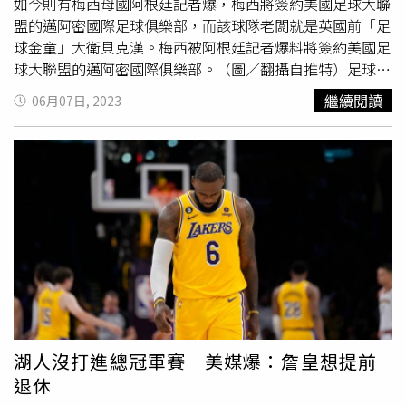
如今則有梅西母國阿根廷記者爆，梅西將簽約美國足球大聯
盟的邁阿密國際足球俱樂部，而該球隊老闆就是英國前「足
球金童」大衛貝克漢。梅西被阿根廷記者爆料將簽約美國足
球大聯盟的邁阿密國際俱樂部。（圖／翻攝自推特）足球巨
星梅西由於現在所屬球隊巴黎聖日耳曼不再續約，因此傳出
繼續閱讀
06月07日, 2023
有三家足球俱樂部向他招手，包含巴塞隆納、沙聯球隊希拉
爾、美足邁阿密國際等，但阿根廷資深
體育記者
卡斯蒂略也
爆料，梅西確定將加盟美足的邁阿密國際。他表示他向梅西
表示，加入美足對他最有利，也是他推薦這才是他的目的
地。即使沙烏地阿拉伯的希拉爾球團對梅西開出4億美元
（約台幣132億）的天價合約，但如今梅西團隊恐更傾向阿
密國際，而邁阿密開出的則是4年長約，年薪為5400萬美元
（約台幣17億）左右。
湖人沒打進總冠軍賽 美媒爆：詹皇想提前
退休