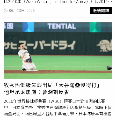
比2010年《Waka Waka（This Time for Africa）》及2014年
《La La La》時期畫面，如今已49歲的她幾乎沒有明顯變
繼續閱讀
06月13日, 2026
化，讓大批粉絲驚呼「時間根本忘了她」。夏奇拉在世界盃
開幕式演出結束後仍開心熱舞，保全多次示意離場畫面意外
爆紅。從網路流傳的影片可見，當開幕式表演結束後，現場
工作人員與維安人員開始引導夏奇拉離開舞台區域，但她似
乎仍沉浸在演出情緒裡，一邊露出燦爛笑容，一邊隨著現場
音樂節奏持續擺動身體。即使保全多次上前示意，她依舊忍
不住多跳幾拍，形成「保全急著帶人走，夏奇拉還想繼續
跳」的有趣畫面。許多網友笑稱「世界盃結束了，她還沒結
束」、「保全想下班了」、「根本還沒玩夠」，認為這種自
然流露的反應反而更能展現她對舞台的熱愛。夏奇拉在世界
盃開幕式演出結束後仍開心熱舞，保全多次示意離場畫面意
外爆紅。事實上，本屆世界盃由美國、加拿大與墨西哥共同
牧秀悟低級失誤出局「大谷滿壘沒得打」
主辦，開幕典禮在墨西哥城阿茲特克體育場（Estadio
他坦承太焦慮：會深刻反省
Azteca）舉行。夏奇拉與奈及利亞歌手伯納男孩（Burna
Boy）共同演唱官方主題曲〈Dai Dai〉，面對超過8萬名觀
2026年世界棒球經典賽（WBC）預賽日本對澳洲的比賽
眾展現招牌電臀舞步與穩定唱功。她身穿由Off-White打造
中，日本隊內野手牧秀悟在關鍵時刻因牽制出局，當時正值
的螢光黃色訂製連身服登場，下半身搭配融入足球元素設計
滿壘局面、兩出局且大谷翔平準備打擊，日本隊原本有機會