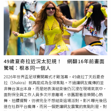
49歲夏奇拉近況太犯規！ 網翻16年前畫面
驚喊：根本同一個人
2026年世界盃足球賽開幕式才剛落幕，49歲拉丁天后夏奇
拉（Shakira）就再度成為全球焦點。不過讓網友瘋傳的並
非舞台演出本身，而是她表演結束後仍沉浸在現場氣氛中，
面對保全與工作人員多次示意離場，依舊跟著音樂開心熱
舞、扭腰擺臀，彷彿完全不想結束這場派對。影片曝光後迅
速在社群平台瘋傳，而另一個更讓網友震驚的焦點則是，對