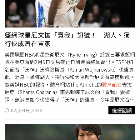
不禁自嘲說：「每次看他（透納）把球轟出牆，我都想說
『到底哪個傻瓜把他排第9棒的？』」，肯定透納表現也幽
默自嘲自己把他排太後面。
籃網球星厄文拋「賣我」訊號！ 湖人、獨
行俠成潛在買家
美國職籃NBA明星控衛厄文（Kyrie Irving）於近日要求籃網
隊在美東時間2月9日交易截止日到期前將其賣出。ESPN知
名記者「沃神」沃納洛斯基（Adrian Wojnarowski）也證實
此一消息，據傳湖人、獨行俠和太陽都對厄文有高度興趣。
據美媒NBC的報導，體育網站The Athletic的
體育記者
查拉
尼亞（Shams Charania）率先報導了厄文的「賣我」震撼
彈，該消息如今也獲得了「沃神」的證實。今年是厄文合約
的最後一年，他的經紀人也數度嘗試與籃網隊進行續約談
繼續閱讀
02月04日, 2023
判，但母隊卻對4年1.88億美元的頂薪續約合同興趣缺缺，
所以厄文對球隊感到失望，希望將他交易出去。30歲的厄文
近年來鬧出不少風波，不但因拒打疫苗遭到禁賽，之後還無
故缺賽，去年11月更在推特上分享反猶太紀錄片而被聯盟禁