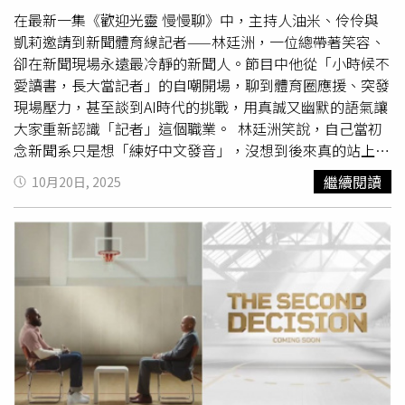
會記者巴隆（Michael Baron）在社群媒體上表示，澳洲捕
在最新一集《歡迎光靈 慢慢聊》中，主持人油米、伶伶與
手在傳球與觸殺動作上的表現確實相當出色，但在滿壘且由
凱莉邀請到新聞體育線記者——林廷洲，一位總帶著笑容、
大谷翔平打擊的情況下，日本隊這種低級失誤是絕對不該發
卻在新聞現場永遠最冷靜的新聞人。節目中他從「小時候不
生的。
愛讀書，長大當記者」的自嘲開場，聊到體育圈應援、突發
現場壓力，甚至談到AI時代的挑戰，用真誠又幽默的語氣讓
大家重新認識「記者」這個職業。 林廷洲笑說，自己當初
念新聞系只是想「練好中文發音」，沒想到後來真的站上鏡
頭。他說：「現場Live連線，只要卡一秒，就像過了十秒那
繼續閱讀
10月20日, 2025
麼長。」突發現場往往一團混亂，資訊一變再變，他必須在
半小時內整理完、站上鏡頭、講得準又穩。「我們不像網紅
可以剪輯，口誤就會被放大。」因此他常靠一張手寫小抄幫
自己鎮定，讓新聞保持條理也保有人味。他分享自己寫過最
感動的報導，是關於弱勢家庭的故事。「那篇報導後募款超
過百萬，我才真的知道，新聞是能幫人的。」但他也坦言，
媒體常被誤解成冷血，「我們不是亂寫新聞的人，而是在混
亂現場裡，用最快速度把真相講好的人。」有一次報導某網
紅爭議，他發現對方因輿論壓力情緒低落，竟主動聯繫對方
說：「如果你撐不住，我可以幫你協調刪文。」「我希望自