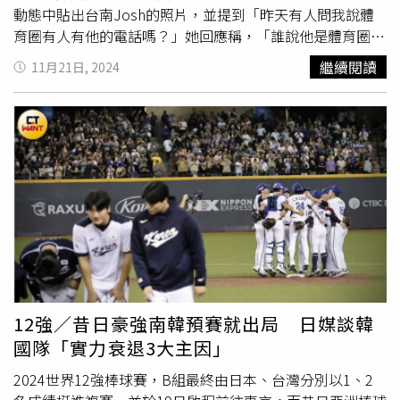
動態中貼出台南Josh的照片，並提到「昨天有人問我說體
育圈有人有他的電話嗎？」她回應稱，「誰說他是體育圈？
我們圈子裡沒有這種人」，該言論間接否認了台南Josh在
繼續閱讀
11月21日, 2024
體育圈的存在，引發不少網友熱議。台南Josh得知此事
後，也於Threads發文表示，「我永遠都不知道我是怎麼惹
到人的，等登機也有事」，並指出自己並無意進入體育圈，
對於相關評論感到莫名其妙，他也幽默自嘲，「我比較偏離
婚圈或原子力顯微鏡圈的吧」。此事件引起網友熱烈討論，
不少人紛紛留言表示，「什麼圈是怎麼分？
體育記者
可以算
體育圈，那戲劇娛樂線記者可以說自己是演藝圈嗎？」、
「我體大畢業的都不會說自己是體育圈了，當記者當出優越
感啦？！」、「您是神學界宗教門信仰綱棒球目預言科玄奇
屬超有種吧」、「可能算玄學圈的吧…」、「混媒體的講話
講這種被公審剛剛好而已，人家在待機而已就要被特別發限
時噴，到底招誰惹誰？重點是混媒體的這樣噴人還有人可以
12強／昔日豪強南韓預賽就出局 日媒談韓
護航說Josh害人被公審欸，有夠好笑」。但也有網友認
國隊「實力衰退3大主因」
為，「這句硬要解釋也不一定有惡意啦」、「蠻久的
體育記
者
，傳統媒體圈或許不想跟新媒體的YT相提並論吧」、「她
2024世界12強棒球賽，B組最終由日本、台灣分別以1、2