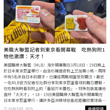
Timberwolves）。
也用手機錄下了事件。警方目前已審查這兩段影片，並確認
史密斯為施暴者，已對其發出毆打罪的逮捕令。然而史密斯
在事後於社群媒體上發文為自己辯護，聲稱當時是出於自
衛，並反指特納對她進行了攻擊。事件曝光後，特納隨即遭
遇一連串網絡騷擾與威脅，「有人透過社交媒體威脅我，說
我『活該』，甚至用極具攻擊性的言語誹謗我、詆毀我的人
格」。特納表示，自己有一個一歲的女兒，「我曾經喜歡帶
她一起看比賽，但現在我不敢了，因為我不知道會有誰來攻
美職大聯盟記者到東京看開幕戰 吃熱狗附1
擊我。」目前特納也加強自己的個人安全保障，而她的律師
物他激讚：天才！
團隊也正在進一步調查Uber的相關政策與應對機制，以追
究平台責任。
美國職棒大聯盟（MLB）海外開幕戰在3月18日、19日晚上
於日本東京巨蛋舉行，由洛杉磯道奇對上芝加哥小熊，兩隊
中有5名來自日本的選手，也讓這兩戰相當受到關注。最近
一名MLB官方記者在社群分享到東京巨蛋看球的難忘體驗，
在吃熱狗時看到附上的「番茄芥末醬包」，特殊包裝竟讓他
直呼「太天才」。18、19日美國職棒大聯盟海外開幕戰在
日本東京巨蛋舉行，讓許多亞洲棒球迷能近距離欣賞球員的
精采表現，同時也有不少美國
體育記者
造訪日本。MLB官方
繼續閱讀
03月23日, 2025