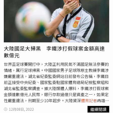
賽8場，種種原因導致籃網隊認為長期合同續約厄文的風險
太高，讓這位球星的前景蒙上一層迷霧。不過，曾入圍8屆
全明星賽的厄文在本季出賽40場，仍能繳出場均27.1分、
5.3助攻和5.1籃板的優秀表現。厄文目前仍未提出交易首選
球隊的名單，但他希望新球隊能提供長期合約。而曾經與厄
文攜手奪冠的詹皇（LeBron James）所屬的湖人，以及斯
洛維尼亞籃球天才唐西奇（Luka Dončić）帶領的獨行俠都
似乎對厄文感到高度興趣，此外太陽、熱火、快艇也是厄文
大陸國足大掃黑 李鐵涉打假球案金額高達
的潛在買家。
數億元
世界盃足球賽開打中，大陸正利用民氣不滿國足無法參賽的
情緒，厲行足球掃黑。中國國家男子足球隊原主教練李鐵涉
嫌嚴重違法，湖北省紀委監委網站日前發布公告稱，李鐵目
前正接受中央紀委、國家監委駐國家體育總局紀檢監察組和
湖北省監委監察調查。據大陸媒體人爆料，李鐵涉打假球案
金額達數億元人民幣，銀行存款過億只是資產之一，如果定
性嚴重違法，刑期至少10年起步。大陸資深
體育記者
冉雄飛
11月30日曝光了重磅消息，提到了李鐵案件當中最大的問
繼續閱讀
12月08日, 2022
題，是操控比賽牟利。當中列舉了2019賽季武漢卓爾與天