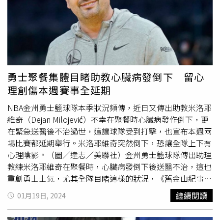
私生活，不是球場就是居住地，就連資深娛樂記者也對結婚
訊息相當錯愕，一名記者就表示「我從他在日本的時候就開
始關注他了，但我從來沒有見過他和隊友一起出去玩，更不
用說有什麼緋聞了。」大谷翔平在2月29日於個人IG上發
文，宣布了結婚喜訊，指出對象是日本女性，並稱「兩人
（加一狗）將攜手相互支持，然後希望能跟所有的球迷共同
邁步」。
勇士聚餐集體目睹助教心臟病發倒下 留心
理創傷本週賽事全延期
NBA金州勇士籃球隊本季狀況頻傳，近日又傳出助教米洛耶
維奇（Dejan Milojević）不幸在聚餐時心臟病發作倒下，更
在緊急送醫後不治過世，這讓球隊受到打擊，也宣布本週兩
場比賽都延期舉行。米洛耶維奇突然倒下，恐讓全隊上下有
心理陰影。（圖／達志／美聯社）金州勇士籃球隊傳出助理
教練米洛耶維奇在聚餐時，心臟病發倒下後送醫不治，這也
重創勇士士氣，尤其全隊目睹這樣的狀況，《舊金山紀事
報》
體育記者
雷拖尼（Connor Letourneau）就認為，勇士
繼續閱讀
01月19日, 2024
多人目睹助教倒下，心理上恐怕很難應對如此的悲劇。米洛
耶維奇過去曾是塞爾維亞的傳奇大前鋒，有「塞爾維亞巴克