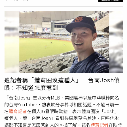
記者克萊爾（Michael Clair）在開幕戰後，分享造訪日本後
與在美國不同的看球體驗。克萊爾在社群X（前身推特）曬
出他在東京巨蛋看球，到販賣部購買熱狗後，店家附上的
「番茄芥末醬包」，讓他驚呼，「太天才！熱狗竟然附上這
種番茄與芥末醬包」，並隨文附上照片；畫面中的醬包是一
個方形容器，分別裝有番茄醬與芥末醬，反摺後就能擠出醬
汁，就不會因為撕開醬包弄髒手。許多廣外網友看了嘖嘖稱
奇，紛紛表示「日本好先進」、「看球的時候最不想一直跑
廁所，這樣好方便耶」、「在美國看棒球超需要，很多球場
都有賣熱狗，這樣就不會弄髒手了」；不過有網友也好奇，
「如果我只想吃其中一種醬怎麼辦？」。令克萊爾和不少國
外網友驚訝的「番茄芥末醬包」，正式名稱叫做
遭記者稱「體育圈沒這種人」 台南Josh傻
「Pakitte」，是由日本Kewpie、三菱商事等企業合資的
眼：不知道怎麼惹到
Dispen Pak Japan，從美國企業80年代開發的「dispenser
pack」為靈感，所推出的商品；使用者只要把醬包對折，
「台南Josh」是以分析MLB、美國職棒以及中華職棒聞名
兩種醬就能在不弄髒手的狀況下擠出。
的台灣YouTuber，熱衷於分享棒球相關話題。不過日前一
名
體育記者
在個人IG發限時動態，表示體育圈沒「Josh」
這個人，讓「台南Josh」看到後感到莫名其妙，直呼他永
遠都不知道是怎麼惹到人的。據了解，該名
體育記者
在限時