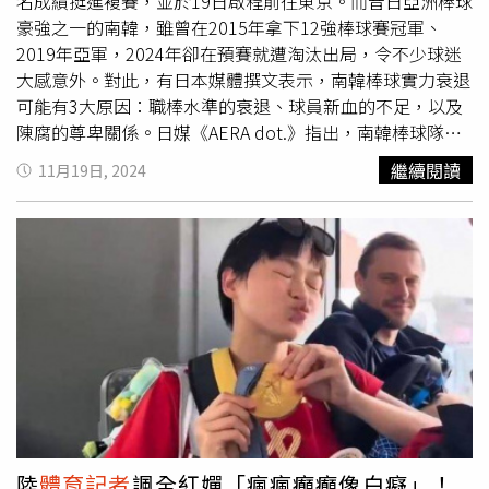
只是在限時動態講，真的有必要貼出來讓大家去攻擊嗎？
名成績挺進複賽，並於19日啟程前往東京。而昔日亞洲棒球
雖然已經來不及，但還是建議Josh把帳號碼掉」。
豪強之一的南韓，雖曾在2015年拿下12強棒球賽冠軍、
2019年亞軍，2024年卻在預賽就遭淘汰出局，令不少球迷
大感意外。對此，有日本媒體撰文表示，南韓棒球實力衰退
可能有3大原因：職棒水準的衰退、球員新血的不足，以及
陳腐的尊卑關係。日媒《AERA dot.》指出，南韓棒球隊曾
是亞洲首屈一指的豪強，2006年世界棒球經典賽曾2度擊敗
繼續閱讀
11月19日, 2024
日本，2008年北京奧運也曾擊敗日本與美國奪得金牌，
2009年世界棒球經典賽也奪下亞軍，曾經是「阻擋日本隊
前進的主要對手」。然而近年來，日韓在世界棒球頂級賽事
中交手，卻已經苦吞9連敗，展現出明顯的實力差距。對
此，有
體育記者
表示，「雖然可能很刺耳，但我對韓國在預
賽中出局並不感到意外。在對陣日本的比賽中，韓國隊展現
了高水平的快速球應對能力，但是面對變化球卻很弱。雖然
打出了10支安打，卻有17次3振。如果日本投手能夠有效將
變化球加入配球中，安打還會更少。比起韓國，台灣在比賽
中的細節處理得比韓國更好，而且從最近國際賽的成績來
看，我認為台灣在亞洲排名第2，僅次於日本。」文章還提
到，儘管南韓媒體將本屆國家隊表現不佳的原因，歸咎於多
陸
體育記者
諷全紅嬋「瘋瘋癲癲像白癡」！