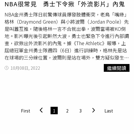
NBA很常見 勇士下令揪「外流影片」內鬼
同。」而培訓烏干達種子教師的衛教工作坊表示：「我們透
過工作坊鼓勵當地領袖帶領青少女察覺身體的自然變化，不
NBA金州勇士隊日前驚傳球員爆發肢體衝突，老鳥「嘴綠」
再因為發育而感到彆扭。工作坊結束的最後，大家對著鏡頭
格林（Draymond Green）與小將波爾（Jordan Poole）先
跟我們揮揮手，說：『Bye-bye Taiwan!』」此外，從巴西
是叫囂互推，隨後格林一言不合就出拳，波爾當場被KO倒
的貧民窟到多明尼加的茅草屋，各地的女孩都因台灣的慷慨
地。影片曝光後引起軒然大波，勇士也緊急下令進行內部調
及專業得以正視更多女性發展的可能。Women in Sports媒
查，欲揪出外流影片的內鬼。據《The Athletic》報導，上
體平台發起人戚海倫及總編輯王雲慶說明，希望透過發起女
屆總冠軍金州勇士隊週四（6日）進行訓練時，格林先是站
性在體壇國際攝影大賽，透過照片及影像傳頌不同樣態在運
在球場的三分線位置，波爾則是站在場外，雙方疑似發生口
動圈努力的女性身影，為不分國內外的女孩、女性帶來深遠
角爭執，而後格林緩步走向對方，波爾先是用胸部頂了一下
繼續閱讀
10月08日, 2022
影響，讓她們「想要」並「相信」自己能夠成為更好的人。
格林並用力將他推開，下秒格林直接怒火衝腦，給了波爾臉
劉柏君說，不論是撐女孩、攝影比賽的成果，皆將在明年五
部一記飛拳，力道之大讓波爾當場應聲倒地，其他球員見狀
月的台美共建亞太運動性平交流國際論壇首次展出，有機會
趕緊將2人拉開，震撼場面也全被錄下。一名
體育記者
海恩
希望能在立法院迴廊展出邀請各國使節參與。她表示，感謝
斯（Chris Haynes）指出，波爾在上賽季表現亮眼，本季有
美國在台協會AIT、美國國務院、Global Sports Mentoring
望獲得生涯首張大型合約，而格林可能是因為看不慣波爾的
Program（GSMP）以及立法院女子運動外交促進會共同支
訓練態度，雙方才因此發生衝突。事後，格林傳出已向波爾
First
1
2
3
Last
持「看見運動中的性別」計畫，這些國際合作，可以看見運
及球團道歉，表示因為自己情緒失控而動手打人，讓球團失
動外交的價值。
望了。此外，資深NBA記者史坦（Marc Stein）也披露，球
員之間爆發肢體衝突早已不陌生，「像這樣的一拳在NBA至