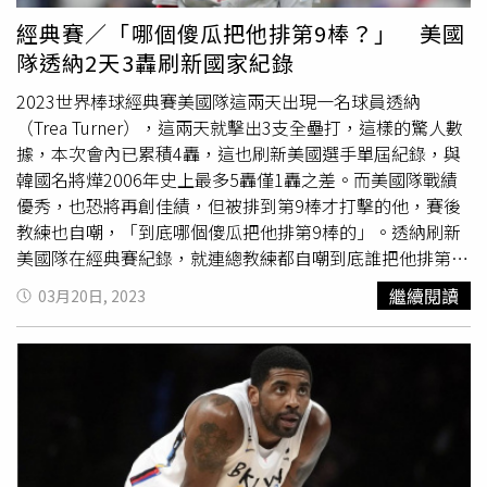
經典賽／「哪個傻瓜把他排第9棒？」 美國
隊透納2天3轟刷新國家紀錄
2023世界棒球經典賽美國隊這兩天出現一名球員透納
（Trea Turner），這兩天就擊出3支全壘打，這樣的驚人數
據，本次會內已累積4轟，這也刷新美國選手單屆紀錄，與
韓國名將燁2006年史上最多5轟僅1轟之差。而美國隊戰績
優秀，也恐將再創佳績，但被排到第9棒才打擊的他，賽後
教練也自嘲，「到底哪個傻瓜把他排第9棒的」。透納刷新
美國隊在經典賽紀錄，就連總教練都自嘲到底誰把他排第9
棒。（圖／達志／美聯社）美國隊四強戰對上古巴，打出單
繼續閱讀
03月20日, 2023
場4發全壘打，球員透納更轟出兩記全壘打，逆轉14：2逆
轉古巴拿下決賽門票，這樣優異的表現也讓人討論起這名優
秀的球員，透納本次經典賽已經轟出4記全壘打，這樣的好
成績已是史上第二，距離第一的韓國球員李承燁紀錄只差1
支，隨著美國繼續晉級，也將可能繼續刷新他的紀錄。美國
體育記者
南丁格爾（Bob Nightengale）近日就在自己推特
寫下，美國隊總教練迪羅薩（Mark DeRosa）賽後受訪時，