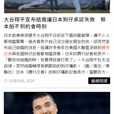
的球隊教練向他放話：「如果你敢不聽我的話，我就會把你
嬋，稱她為「嬋寶」，但這名
體育記者
近日在一場直播中表
踢出去！」讓他覺得非常吃驚，因為這種一切由教練獨斷的
示，「給德國運動員展示金牌的時候瘋瘋癲癲全紅嬋也開始
風氣，會扼殺年輕球員的獨立性，也無法發揮他們的特長。
去學英語了哦？妳作為一個人，長大了，不可能跳一輩子
大谷翔平宣布結婚讓日本狗仔承認失敗 根
日本過去也曾有過這樣的時期，但是因為注意到許多才華洋
水，妳不跳水以後像一個白癡一樣能行嗎」？未料朱小龍這
本拍不到約會時刻
溢的球員在這種體制下默默消失，因此後來參考美國與拉丁
番「高姿態」的發言迅速遭炎上，據了解，全紅嬋近年以
美洲的訓練方式，積極引入科學訓練，而教練隊球員的態
「水花消失術」驚豔全球體壇，今年巴黎奧運會不但衛冕女
日本旅美棒球選手大谷翔平日前投下婚訊震撼彈，讓不少人
度，也早已有很大的變化。不過聽說如今韓國的年輕棒球教
子10公尺跳台冠軍，並與隊友陳芋汐在女子雙人10公尺跳
都相當震驚，過去曾表示自己沒交過女朋友的他，卻突然宣
練正越來越多，執教方式也在逐步改進。雖然改革不可能一
台摘金，成為中國史上最年輕的三金得主。對於網友一面倒
布自己結婚的消息，這讓許多長年在美國大聯盟深耕的
體育
蹴而至，但或許在未來，韓國也有會重返棒球強國的一天。
怒轟朱小龍，南方報業傳媒集團也發表聲明，「集團1名
體
記者
與各國狗仔記者都相當訝異，日本的周刊記者就表示，
育記者
違規私自參加網路連線節目，發表涉我奧運健兒的錯
「聽到他結婚的時，我覺得我被打敗了」。大谷翔平私生活
誤言論。集團對此高度重視，迅速組織開展調查，將根據事
自律，突然結婚嚇壞長期跟拍的狗仔攝影。（圖／達志／美
實對相關責任人依規依紀嚴肅處理」。
聯社）日本《週刊文春》的狗仔攝影記者表示，當聽到大谷
翔平的消息時，「我很驚訝也同時覺得我被打敗了！」，他
繼續閱讀
03月05日, 2024
表示過去大谷翔平在日本隊期間，除了打球就是回到飯店休
息，甚至過去日本職棒火腿隊的教練都會嚴格限制他的私生
活，離開球場必須聲請外出許可，將他保護得很好。甚至就
算是外出用餐，大谷去的場合也只有五六個跟球隊有關係的
男人，現場根本沒有女人在。不只狗仔記者這樣形容大谷的