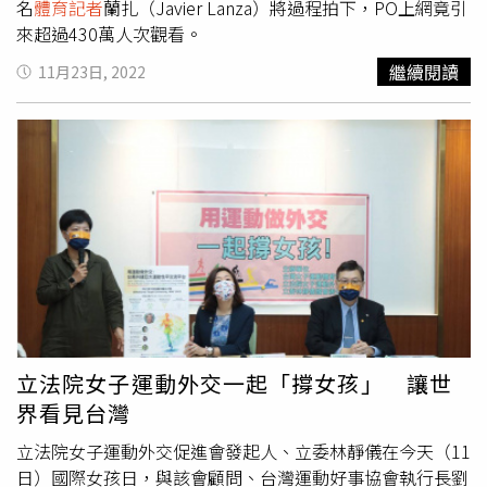
諸多高端引進內外援業務，是李鐵案件的一個關鍵人物。李
名
體育記者
蘭扎（Javier Lanza）將過程拍下，PO上網竟引
鐵已經被相關部門定性為「嚴重違法」，這種定性相關刑期
來超過430萬人次觀看。
基本十年起步。據陸媒報導，李鐵退役後先後擔任廣州恆大
繼續閱讀
11月23日, 2022
助理教練、中國男足國家隊助理教練、華夏幸福主教練、武
漢卓爾主教練、國足選拔隊主教練、國足主教練。2020年1
月，李鐵正式出任國足主教練，2021年12月卸任。在李鐵
執教下，國足在世預賽12強賽中喪失了出線機會，對於歸化
球員使用不當，遭到大陸國內球迷炮轟，最終與媒體、球迷
交惡，且因為多次在個人微博私自違規為贊助商打廣告被轟
下台。
立法院女子運動外交一起「撐女孩」 讓世
界看見台灣
立法院女子運動外交促進會發起人、立委林靜儀在今天（11
日）國際女孩日，與該會顧問、台灣運動好事協會執行長劉