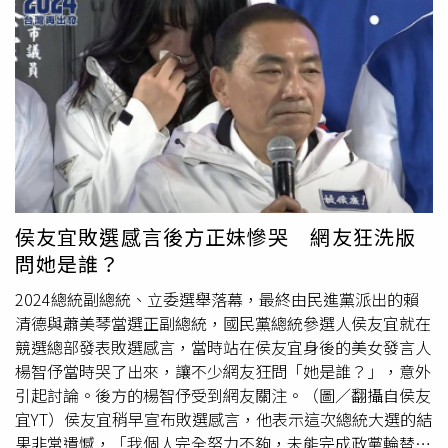
利（Charles Barkley）」的稱號，NBA多數球隊的人員稱
呼他叫「Decky」，本季是他來到勇士任職的第3個球季，
如今發生這樣的憾事讓不少人都無法接受。勇士主帥柯爾
（Steve Kerr）事後對外表示，米洛耶維奇的猝逝對與勇士
有關的每個人都是極為震驚和悲慘的打擊，「Dejan是我認
識的人中，最正向和美好的人之一，他的熱情和能量為每一
天帶來喜悅和光明。」NBA官方也隨即將勇士作客爵士的比
賽延期，20日回灣區主場對獨行俠一役也延後舉行，勇士全
隊將休息一週，直到25日才會出戰老鷹，前面賽事則是延期
擇日舉行。
侯友宜敗選感言後方正妹慘哭 網友狂洗版
問她是誰？
2024總統副總統、立委選舉落幕，最終由民進黨派出的賴
清德與蕭美琴當選正副總統，國民黨總統參選人侯友宜就在
競選總部發表敗選感言，當時站在侯友宜身後的美女發言人
楊智伃當時哭了出來，讓不少網友狂問「她是誰？」，意外
引起討論。後方的楊智伃受到網友關注。（圖／翻攝自侯友
宜YT）侯友宜稍早宣布敗選感言，他表示這次總統大選的結
果非常遺憾，「我個人完全努力不夠，未能完成政黨輪替，