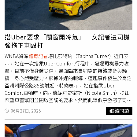
https://www.instagram.com/is.quenby/凱莉：
攝廣告。他還幽默地向粉絲承認，自己在前1天發布的貼文
https://www.instagram.com/kelly1110_/📍特別來賓：林
只是「開個玩笑」，吊大家胃口。報導認為，在如今的社群
廷洲（
體育記者
）https://www.instagram.com/timlin0107/
媒體環境下，人們其實早該料到詹姆斯的貼文，有可能只是
廣告或品牌合作。值得一提的是，7日恰逢亞馬遜
（Amazon）的「Prime Day」購物節，詹姆斯過去也曾替
搭Uber要求「關窗開冷氣」 女記者遭司機
該活動宣傳，不過這次與亞馬遜無關，而是另一場商業宣
強拖下車毆打
傳。原本各界對上述詹皇的「第2次決定」充滿期待，畢竟
他即將在12月滿41歲，許多人推測這可能與他職業生涯的
WNBA資深
體育記者
塔比莎特納（Tabitha Turner）近日表
去向有關，甚至可能是在暗示退役。然而，最終答案出爐，
示，她在一次搭乘Uber Comfort行程中，遭遇司機暴力攻
這不過只是1次精心設計的商業惡作劇。在此前的訓練營期
擊，目前不僅身體受傷，還面臨來自網絡的持續威脅與騷
間，詹姆斯對退休議題並未多加著墨。9月受訪時，他表示
擾，身心飽受壓力。根據外媒的報導，這起事件發生於喬治
對新賽季依舊充滿熱情，但也坦言自己「距離生涯終點比想
亞州州際公路85號附近。特納表示，她在搭乘Uber
像中更近」，但他沒有進一步說明具體細節，導致許多球迷
Comfort車輛時，向司機妮可史密斯（Nicole Smith）提出
擔心他即將高掛戰袍。消息傳出後，湖人隊本季最後1場主
希望車窗緊閉並開啟空調的要求。然而此舉似乎激怒了司
場比賽的票價，也在票務平台「StubHub」上暴漲，6日下
機。特納的律師米格爾多明格斯（Miguel Dominquez）表
繼續閱讀
06月27日, 2025
午最低票價一度飆升至746美元，到了隔天早晨才略微回
示，史密斯在行駛過程中突然將車輛駛入高速公路緊急車
落。儘管年齡漸長，詹姆斯的表現仍不遜巔峰時期。上賽季
道，要求特納下車。當特納拒絕下車並要求退款或報警時，
他在湖人場均攻下24.4分、8.2次助攻與7.8個籃板，帶領球
史密斯對她噴灑胡椒噴霧，隨後強行將她拖下車並加以毆
隊闖入季後賽，最終在首輪不敵明尼蘇達灰狼（Minnesota
打。特納表示，她用手機拍攝了部分衝突過程，而一名路人