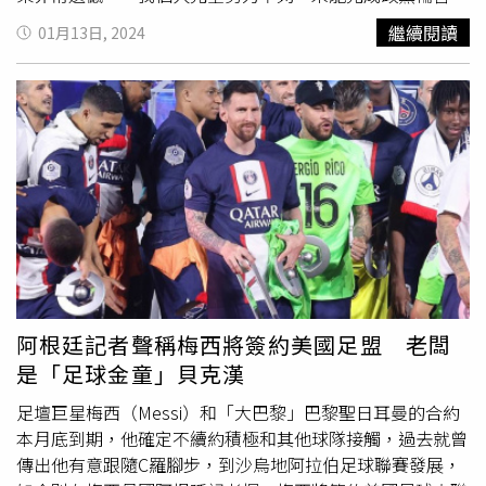
我讓大家失望了，在這裡致上十二萬分的歉意，抱歉，對不
繼續閱讀
01月13日, 2024
起大家」。侯也說，這次國民黨上下團結一心，以及各縣市
首長空前的團結，也感謝區域立委與不分區立委的鼎力協
助，更感謝對他滿滿支持與關心的支持者，再向支持者深深
的一鞠躬以表達感謝。當時站在侯友宜身後的發言人楊智
伃，眼眶泛紅哭泣，數度拿出衛生紙擦拭，難掩難過心情，
但也讓不少網友洗版狂問「後面正妹是誰？」、「後面是
誰？」、「年輕正妹？」。不少網友則點出，這名正妹就是
在君悅飯店藍白合和郭台銘發言人黃士修，在台上搶麥克風
的國民黨競選發言人之一的楊智伃，過去曾擔任
體育記者
、
主播，2019年後投身政治圈，並在2023年1月10日接任國
民黨發言人，是國民黨發言人團中最年輕的成員。
阿根廷記者聲稱梅西將簽約美國足盟 老闆
是「足球金童」貝克漢
足壇巨星梅西（Messi）和「大巴黎」巴黎聖日耳曼的合約
本月底到期，他確定不續約積極和其他球隊接觸，過去就曾
傳出他有意跟隨C羅腳步，到沙烏地阿拉伯足球聯賽發展，