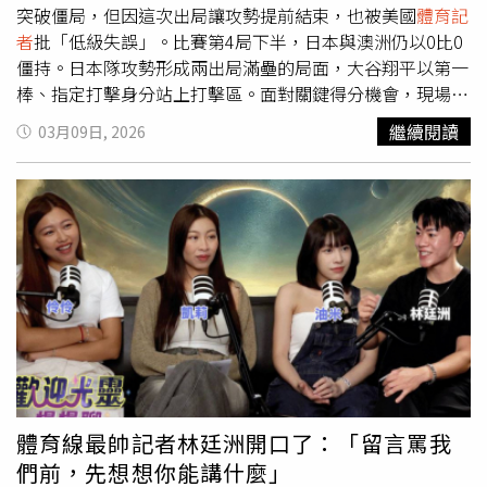
的不對稱短裙，亮眼造型與充滿活力的演出再度炒熱現場氣
突破僵局，但因這次出局讓攻勢提前結束，也被美國
體育記
氛。夏奇拉身穿Off-White打造的螢光黃色訂製舞台服，成
者
批「低級失誤」。比賽第4局下半，日本與澳洲仍以0比0
為開幕典禮焦點。除了熱舞畫面引發討論，不少網友也翻出
僵持。日本隊攻勢形成兩出局滿壘的局面，大谷翔平以第一
她2010年演唱〈Waka Waka〉以及2014年〈La La La〉時
棒、指定打擊身分站上打擊區。面對關鍵得分機會，現場氣
期的MV和演出畫面進行比較。令人驚訝的是，無論膚況、
氛相當緊張。然而就在澳洲投手投到第4球時，站在二壘的
繼續閱讀
03月09日, 2026
身材曲線、臉部輪廓甚至整體狀態都與十多年前幾乎沒有太
跑者牧秀悟因離壘距離過遠，被捕手抓到時機牽制回壘並觸
大差異。相關對比照曝光後迅速衝上熱搜，大批網友留言表
殺出局，使得該局攻勢直接結束。這個突如其來的判決也讓
示「完全不像49歲」、「根本和16年前長一樣」、「這狀
東京巨蛋現場瞬間響起一片驚呼聲。日本隊隨後提出重播輔
態太誇張了」、「只有夏奇拉能超越夏奇拉」，甚至有人直
助判決，希望透過影像確認判決結果。不過遭到主審拒絕，
言「說35歲我都相信」。不少網友比較夏奇拉2010、2014
日本隊也因此錯失滿壘進攻機會。儘管比賽中出現這段插
與2026年世界盃畫面，驚訝她幾乎沒有變化。（圖／翻攝
曲，日本隊仍在之後的比賽中掌握關鍵時刻。吉田正尚擊出
自YouTube）而在世界盃開賽前夕，夏奇拉還意外製造另一
逆轉兩分全壘打，幫助球隊最終贏得比賽，取得小組賽3連
個熱門話題。阿根廷知名
體育記者
馬塞洛貝內德托
勝，也確定以分組第一晉級下一輪。賽後牧秀悟接受訪問時
（Marcelo Benedetto）原本正在阿茲特克體育場進行現場
坦言，這次牽制出局與自己的情緒與節奏有關。他表示，當
直播，發現偶像現身後竟當場向主管請示中斷連線，直接衝
時只是像平常一樣進行重心轉移並準備離壘，但可能因為場
去要求合照。畫面曝光後同樣引發網友熱議，不少人笑稱
面緊張而出現過度焦急的情況。牧秀悟指出，當下自己可能
「在夏奇拉面前人人都是粉絲」。從球迷、記者到現場觀
過度意識到打者與比賽情勢，甚至想到可能要衝回本壘得
體育線最帥記者林廷洲開口了：「留言罵我
眾，全都被她的魅力征服，也讓許多人笑稱她早已不只是
分，導致節奏受到影響，「這對我來說真的是一次很深刻的
們前，先想想你能講什麼」
「世足歌后」，更是本屆世界盃最強氣氛組。
反省。」這次關鍵失誤也引起海外媒體關注。《SNY》大都