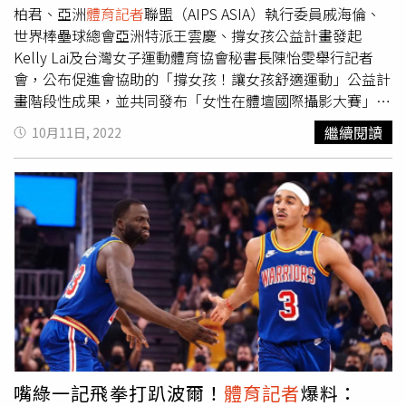
柏君、亞洲
體育記者
聯盟（AIPS ASIA）執行委員戚海倫、
世界棒壘球總會亞洲特派王雲慶、撐女孩公益計畫發起
Kelly Lai及台灣女子運動體育協會秘書長陳怡雯舉行記者
會，公布促進會協助的「撐女孩！讓女孩舒適運動」公益計
畫階段性成果，並共同發布「女性在體壇國際攝影大賽」跟
「台美共建亞太運動性平交流國際論壇」的消息。Kelly Lai
繼續閱讀
10月11日, 2022
表示，「撐女孩」公益計畫正是從去年的國際女孩日開始募
資，支持可能因乳房發育的不適或尷尬，放棄或降低運動參
與的女孩，透過讓他們擁有第一件適合尺寸的運動內衣，引
進身體衛教及健康課程，讓世界各地的女孩了解並喜歡自己
樣貌，並記得這份愛來自台灣。她感謝促進會的立委們這一
年來共同宣傳跟支持，目前已贈送共給583位女孩，包含
了：印度、羅馬尼亞、肯亞、巴西、柬埔寨、祕魯、烏干
達、多明尼加、菲律賓等9個國家，國內則媒合了台北市、
桃園市、新竹縣及南投縣等偏鄉或弱勢的女性運動隊伍。
Kelly Lai轉述，羅馬尼亞Rodica Palaș校長說：「台灣有一
群人關心羅馬尼亞這麼偏遠的教育真的讓我們很感動，也讓
我們充滿鬥志，是很大的鼓勵。孩子們都會穿著運動內衣上
嘴綠一記飛拳打趴波爾！
體育記者
爆料：
體育課，並深刻體會到有乳房支撐後對於上課品質的不