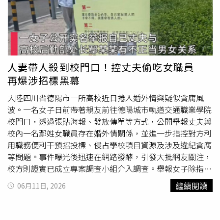
人妻帶人殺到校門口！控丈夫偷吃女職員
再爆涉招標黑幕
大陸四川省德陽市一所高校近日捲入婚外情與疑似貪腐風
波。一名女子日前帶著親友前往德陽城市軌道交通職業學院
校門口，透過張貼海報、發放傳單等方式，公開舉報丈夫與
校內一名鄢姓女職員存在婚外情關係，並進一步指控對方利
用職務便利干預招投標、侵占學校項目資源及涉及違紀貪腐
等問題。事件曝光後迅速在網路發酵，引發大批網友關注，
校方則證實已成立專案調查小組介入調查。舉報女子除指控
婚外情外，也質疑涉事女職員利用職務便利介入招投標。綜
繼續閱讀
06月11日, 2026
合《紅星新聞》及《百姓關注》等陸媒報導，舉報女子6月9
日透過網路發布影片，並攜同多名親友前往德陽城市軌道交
通職業學院門口公開檢舉。現場除張貼大型海報外，也向往