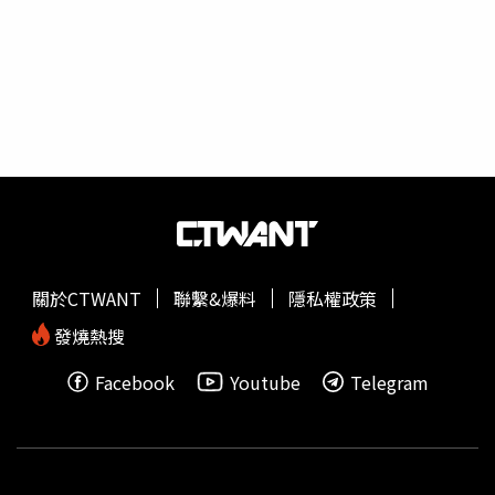
來學生及路人發放傳單，希望讓更多人了解事件經過。海報
內容列出5項指控，除了指稱丈夫與鄢姓女子長期維持婚外
不正當關係外，也實名舉報對方涉嫌利用職務便利介入校方
招投標作業、侵占學校項目資源、從中獲取利益，甚至涉及
違紀及貪腐行為。相關影片與照片在網路上瘋傳後，立即引
發熱烈討論。由於網路一度流傳鄢姓女子擔任學校後勤保障
處處長，不少網友質疑事件恐怕不只是婚外情糾紛，背後是
否還牽涉校方採購、工程發包及資源分配問題，要求有關單
位徹查真相。德陽城市軌道交通職業學院證實涉事女職員已
於5月底離職。事件延燒後，校方第一時間回應表示已掌握
相關檢舉內容，將依照規定進行處理。隨後，一名自稱學校
關於CTWANT
聯繫&爆料
隱私權政策
宣傳部工作人員的女子也向《百姓關注》表示，校方已知悉
網路舉報內容，涉事人員目前已離職，相關行為屬個人行
發燒熱搜
為，學校將配合後續調查。德陽城市軌道交通職業學院11日
Facebook
Youtube
Telegram
凌晨再透過官方微信發布正式情況通報指出，鄢姓女子是於
2024年8月20日透過公開招聘程序進入學校服務，任職於後
勤保障處，但僅為一般職員，並非網傳的「處長」或其他主
管職務，相關傳聞與事實不符。校方表示，鄢女已於2026
年5月25日以身體不適為由提出離職申請，並於5月29日正