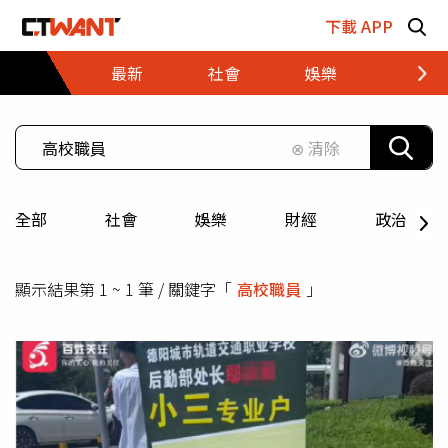
跳至主要內容區塊
下載 APP
最新
社會
娛樂
財經
⊗ 清除
全部
社會
娛樂
財經
政治
顯示結果第 1 ~ 1 筆 / 關鍵字「
高校職員
」