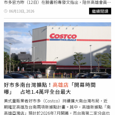
市多官方昨（12日）在臉書粉專發文指出，陪伴高雄會員超
過20年的創始店
高雄店
，將從熟悉的中華五路遷至前鎮區智
繼續閱讀
06月13日, 2026
科路35號的新址，象徵營運進入全新階段。貼文進一步說
明，新
高雄店
共有3大亮點，不僅是全台最大好市多賣場，
還坐擁海景第一排，同時設有全台最多的汽機車停車位，強
調購物與交通的便利性。據悉，原
高雄店
自民國86年
（1997年）開幕以來，一直是台灣首間好市多賣場，但原
本約4500坪的空間已無法負荷尖峰時段龐大人流，因此決
定遷移至高雄軟體園區南側的亞洲新灣區80期重劃區，以擴
充營運規模與服務量能。新店規劃為地上4層建築，分為A、
B、C三棟，其中A棟1樓與3樓為賣場空間，2樓作為辦公室
使用，4樓則設置停車場；其餘兩棟建築則全面作為停車場
使用。業者表示，全新賣場共規劃1010個汽車停車位與400
個機車停車位，提供更寬敞且便利的停車環境，以因應未來
好市多南台灣擴點！
高雄店
「開幕時間
大量人流與車流需求。
曝」 占地1.4萬坪全台最大
美式量販業者好市多（Costco）持續擴大南台灣布局，近
期確定高雄及台南兩項新據點計畫。其中，高雄新據點「南
高雄亞灣店」預計於2026年7月開幕，而台南第二家分店也