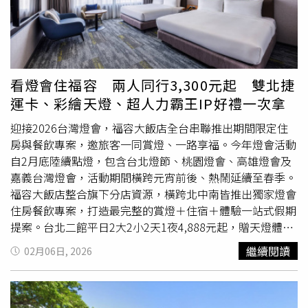
走車還在......」、「看起來有點厲害」、「不要玩膩了，退
貨喔！」、「若不是卡在體重，不然我也想買」。
看燈會住福容 兩人同行3,300元起 雙北捷
運卡、彩繪天燈、超人力霸王IP好禮一次拿
迎接2026台灣燈會，福容大飯店全台串聯推出期間限定住
房與餐飲專案，邀旅客一同賞燈、一路享福。今年燈會活動
自2月底陸續點燈，包含台北燈節、桃園燈會、高雄燈會及
嘉義台灣燈會，活動期間橫跨元宵前後、熱鬧延續至春季。
福容大飯店整合旗下分店資源，橫跨北中南皆推出獨家燈會
住房餐飲專案，打造最完整的賞燈＋住宿＋體驗一站式假期
提案。台北二館平日2大2小2天1夜4,888元起，贈天燈體
驗、動物園門票、雙人早餐及蒜香腐乳牛肉麵，打造親子賞
繼續閱讀
02月06日, 2026
燈輕旅行。（圖片提供／福容飯店）北台灣方面，福容大飯
店台北一館、台北二館、桃園機捷A8店與桃園店同步推出燈
會專屬優惠專案。台北一館於台北燈節2月23日至3月15日