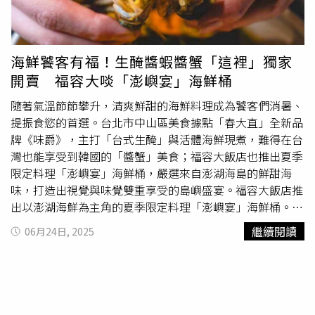
選有品牌的家具，只要喜歡，貴一點無所謂。總經理顏貽騰
表示，此次改裝堅持建材、塗料都從義大利引進，希望讓民
眾一踏進門店即能感受到品牌深厚的文化及工藝，強化品牌
體驗。（圖／李宗明攝）另外，雖然好的頂級沙發能坐10年
海鮮饕客有福！生醃醬蝦醬蟹「這裡」獨家
不龜裂，「但客人的購買實力很強，有3成客人一直換房，
開賣 福容大啖「澎嶼宴」海鮮桶
家具也會跟著買新的」，讓頂級家具業者影響相對小。
NATUZZI深耕台灣20年，去年選在台中七期開全台最大旗
隨著氣溫節節攀升，清爽鮮甜的海鮮料理成為饕客們消暑、
艦店，今年再斥資3000萬元改裝內湖起家厝，顏貽騰透
提振食慾的首選。台北市中山區美食據點「春大直」全新品
露，地方不夠大無法顯現其品牌特色，因此目前北市內湖、
牌《味爵》，主打「台式生醃」與活體海鮮現煮，難得在台
新北五股、台中七期及台南、高雄各有百坪旗艦店，最小的
灣也能享受到韓國的「醬蟹」美食；福容大飯店也推出夏季
高雄店
也有240坪。他也透露，北市及台中2家店的消費客
限定料理「澎嶼宴」海鮮桶，嚴選來自澎湖海島的鮮甜海
群相當穩定，光這2家店的業績就佔了全年總營業額的一半
味，打造出視覺與味覺雙重享受的島嶼盛宴。福容大飯店推
以上。為慶祝NATUZZI北市旗艦店重新開幕，NATUZZI義
出以澎湖海鮮為主角的夏季限定料理「澎嶼宴」海鮮桶。
大利總部更獻上亞洲首次亮相、全球僅有7張的藝術單品
（圖／業者提供）大直美食地標「春大直」近期再添生力
繼續閱讀
06月24日, 2025
「Fiore花瓣椅」作為祝福；此外，繼2024年NATUZZI年度
軍，全新品牌《味爵》今年春季正式進駐主廚市場，店家主
設計單椅「Green Rabbit兔子」成功引起討論，今年更引進
打台式生醃與活體海鮮現煮的餐飲品牌，其中「剝皮辣椒醬
採用抗污環保布料的2025年度設計單椅「Wash Less鹿角
蟹」「高粱酒香生醃龍蝦」「生醃紅魔蝦」等更成為店內招
椅」，成為現場展示焦點。顏貽騰也分析近年熱銷沙發樣
牌。《味爵》主理人唐先生介紹，「剝皮辣椒醬蟹」以花蓮
式，多半是白色或暖色系居多，加上現在房子不大，北部熱
剝皮辣椒醬醃製6小時，辛辣中透出甘甜，蟹膏飽滿、蟹肉