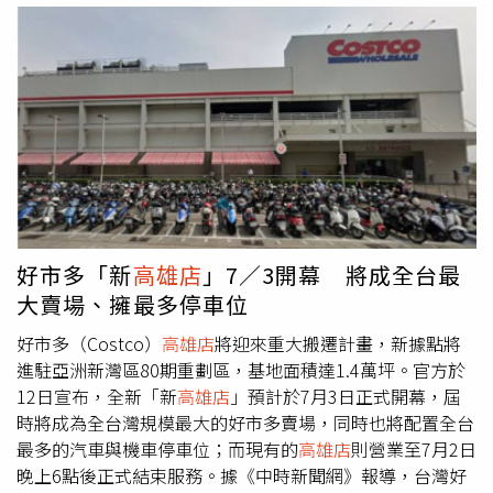
季」，讓消費者品嚐在地永續好滋味。（照片提供／遠東
虧幾千萬元，去年更虧損上億元。儘管房東願意降租，但降
SOGO）在健康推廣方面，遠東SOGO長期以飲食教育連結
價後租金仍偏高，加上消費型態改變，公司評估降租後經營
健康生活與永續消費。自2007年推動餐飲教育活動至今，
依舊辛苦，所以決定停損止血。大全聯中崙店160多位員
逐步發展為結合惜食、低碳、在地與永續認證食材理念的
工，將由全聯協助安置；同樣由潤泰創新加盟經營的大全聯
「永續飲食料理競賽」，累積觸及超過7,500萬人次；透過
中和店，每年營收仍有10多億元，將會繼續營業。好市多
高
與環保餐廳、小農及供應鏈夥伴合作推動「美味再現」計
雄店
即將搬家，原先的中華五路舊址營業至7月2日。（圖／
畫，永續料理銷售量成長至4,749份，讓健康飲食從競賽走
翻攝自好市多臉書）台灣好市多起家厝熄燈倒數！全台最大
入日常餐桌。而遠東SOGO全台營運據點內高達95為環境部
旗艦店即將登場台灣好市多起家厝高雄中華店，1997年開
認證之「環保餐廳」，中壢店與
高雄店
更全數轉換為「綠食
幕至今經營近30年，因租約到期將於2026年7月2日晚間6點
飯桌」，讓消費者吃得美味、吃得健康，更吃得永續！未
打烊。全台最大好市多、坐落於高雄亞灣80期重劃區的高雄
好市多「新
高雄店
」7／3開幕 將成全台最
來，遠東SOGO將持續深化淨零轉型、健康生活倡議及人才
亞灣店，將於7月3日盛大開幕，總樓地板面積高達1.4萬
大賣場、擁最多停車位
永續發展，攜手消費者、供應商及社會各界，共同擴大永續
坪，整體規模比高雄中華店大上近2倍，除了購物空間寬
影響力。
敞，還規劃超過1,000個汽車位與400個機車位，3樓還附設
好市多（Costco）
高雄店
將迎來重大搬遷計畫，新據點將
輪胎服務中心，堪稱全台最強海景賣場。 更多三立新聞網
進駐亞洲新灣區80期重劃區，基地面積達1.4萬坪。官方於
報導． 賈永婕全新形象照！洩當101董事長2年心聲：睡眠
12日宣布，全新「新
高雄店
」預計於7月3日正式開幕，屆
比網友留言重要． 生乳捲有塑膠碎片！母氣炸：小孩差點
時將成為全台灣規模最大的好市多賣場，同時也將配置全台
誤吞 亞尼克道歉：調查中． 獨家／台北20年「最髒燒
最多的汽車與機車停車位；而現有的
高雄店
則營業至7月2日
臘」無預警歇業 爆盒三寶飯吃不到了
晚上6點後正式結束服務。據《中時新聞網》報導，台灣好