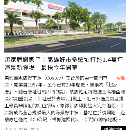
期間推出獨家住房專案2天1夜4,999元，3天2夜8,599元，
除了依入住人數提供自助早餐外，更加贈臺北國際牛肉麵節
獲獎紅燒牛肉麵及台北、新北捷運24小時雙人票券，輕鬆串
聯雙展區。台北二館則主打家庭客層，即日起至6月30日平
日2大2小4人入住2天1夜4,888元起，3天2夜6,888元起，贈
送天燈體驗、動物園門票、蒜香腐乳牛肉麵與活力早餐，打
造親子賞燈輕旅行。而桃園機捷A8店與桃園店於桃園燈會2
月23日至3月8日期間入住或餐飲消費，即可獲贈馬年小提
燈，桃園機捷A8店更加碼活動期間凡給予五星評論即贈送舒
起家厝搬家了！高雄好市多遷址打造1.4萬坪
華小卡驚喜包(不挑款)，讓旅程更添收藏價值。台北一館推
海景新賣場 最快今年開幕
出燈會專案2天1夜4,999元加碼贈雙北捷運24小時雙人票券
可前往花博展區欣賞花燈。(圖片／台北市政府提供)高雄燈
美式量販店好市多（Costco）在台灣的第一間門市——
高雄
會限定！入住指定住房專案，每房即贈精緻「超人力霸王造
店
，開業自1997年，至今已有29年歷史，被稱為「起家
型鑰匙圈」乙個。（圖片提供／福容飯店）中南部分店同樣
厝」。隨著原址租約即將到期，該店確定將搬遷至高雄亞灣
精彩，嘉義、高雄、墾丁接力響應燈會熱潮。嘉義福容
區80期重劃區，新址已於去年2月動土，近日外牆更首度掛
voco酒店於台灣燈會期間配合IHG春季大促，即日起至2月
上最具辨識度的紅色招牌，象徵新店即將進入完工階段。新
15日，祭出會員與非會員限時折扣，最低73.6折，入住日期
店將成為全台規模最大的海景好市多，基地位於復興路，距
可延伸至4月底，滿足提前規劃旅遊需求。
高雄店
則於2月6
離原址僅約1400公尺。根據建照資料，新門市總樓地板面
日至3月1日推出豪華雙床房3,999元起，含自助式早餐與兒
積約1.38萬坪，分為A、B、C2三棟建築，規劃地上四層樓
繼續閱讀
02月04日, 2026