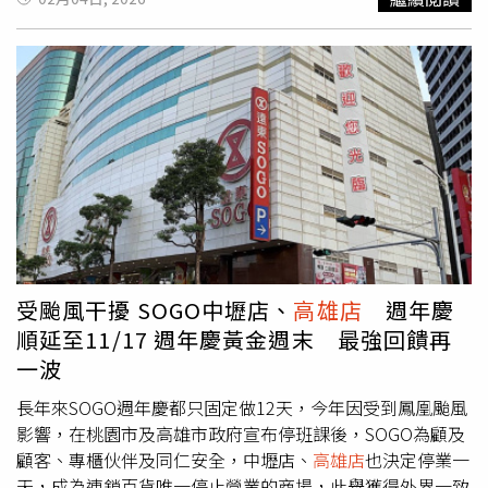
童最愛的超人力霸王鎖匙圈。福容徠旅林口、中壢、水里、
設計：A棟1樓與3樓為賣場空間，2樓設辦公室，4樓則設置
高雄與墾丁，分別結合元宵燈籠、在地文化門票與親子贈品
整層停車場。B與C2棟則主要規劃為地面停車空間。此外，
推出獨家專案。深受家庭客喜愛的福容徠旅水里店平日雙人
與新店同區的「東南米樂PLAZA」也於去年3月動土，規劃
房3,300元起，搭贈早餐及水里蛇窯門票2張；福容徠旅
高雄
12棟街邊商店，共計24間品牌進駐，預計2026年中完工。
店
及墾丁店平日四人房3,400元起，搭贈早餐4客及小鯨魚玩
這意味著該區將迎來「雙商場」同步營運，形成全新商業聚
偶4隻；福容徠旅林口及中壢店則推出2大2小四人房3,800
落。雖然新賣場尚未正式公布開幕日，但外界普遍預期將於
元 起，除早餐之外，每房再附贈元宵節燈籠2組。滿足不同
2026年第三季（Q3）正式營運，消息一出便吸引大批民眾
族群的賞燈住宿選擇。好山好水的徠旅水里店深受家庭客喜
關注，期待感拉滿。不過也有在地居民表示擔憂，認為人潮
愛，平日雙人房3300元起，搭贈早餐及水里蛇窯門票2張。
與車流可能爆量，恐演變為「全台最會塞車的好市多」。根
（圖片提供／福容飯店）燈會不僅是節慶活動，更是串聯城
據《ETtoday新聞雲》引述信義房屋亞洲新灣店專員張建明
市文化與旅遊能量的重要節點。福容大飯店全台19家分店持
說法，雖然大型商場進駐可望帶動區域商業活動更加活絡，
續以「深耕在地、全台串連」為核心，透過交通優勢、品牌
但對房價的推升效應仍有限。他表示，亞灣本身已有成熟商
受颱風干擾 SOGO中壢店、
高雄店
週年慶
服務與特色體驗，陪伴旅客在璀璨燈海中感受台灣最溫暖的
業機能，因此此波新增量屬於「補強型發展」，並非翻轉型
順延至11/17 週年慶黃金週末 最強回饋再
人情與風景。並提供豐富住房專案與會員回饋，更多專案詳
利多。目前該區以國宅與豪宅混合為主：國宅如「正勤」、
一波
情與訂房資訊，請上官網：https://www.fullon-
「君毅」、「純邦」屋齡約30年，單坪成交價格約20~25萬
hotels.com.tw/tw/news-detail/Lantern-Festival/
元，具總價門檻較低優勢。豪宅產品多為5~10年新屋，主
長年來SOGO週年慶都只固定做12天，今年因受到鳳凰颱風
力為大坪數格局，單價落在每坪35~40萬元之間。張建明分
影響，在桃園市及高雄市政府宣布停班課後，SOGO為顧及
析，隨著新案持續公開，國宅反而因低總價門檻而受到首購
顧客、專櫃伙伴及同仁安全，中壢店、
高雄店
也決定停業一
與自住族青睞。而交通層面，未來若尖峰時段車流壅塞，市
天，成為連鎖百貨唯一停止營業的商場，此舉獲得外界一致