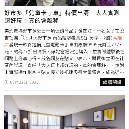
那樣賣場空間，沒有多個人幫忙搜尋，可能真的找不到」、
「看過美國新聞報導小孩在自家櫃子玩躲貓貓悶死的！我自
好市多「兒童卡丁車」特價出清 大人實測
己小孩也曾在IKEA裡玩過，當場被我拉出來去旁邊修理！也
超好玩：真的會飄移
可能發生像這種找不到！而且在外面玩也會影響到別人」、
「原來是這樣！也提醒各位爸爸媽媽，帶孩子到人潮多的地
美式賣場好市多近日一項促銷商品引發關注。一名女子在臉
方，可以先跟孩子約定好走失的集合地點，或者教導孩子優
書社團「Costco好市多 商品經驗老實說」分享，她於
高雄
先找穿制服的工作人員協助」。還有網友表示，「
高雄店
，
店
發現一款麥拉倫兒童電動卡丁車由原價9999元降至7777
對嗎？今晚有聽到」、「
高雄店
+1」、「我上次也遇過！！
元，約為77折出清價，讓她當場決定購入，並實際體驗後在
太好奇了直接google」、「通常會用代號廣播就是為了避
網路上分享心得。該名網友在貼文中表示，購買後立即在社
免引起其他民眾恐慌，也是避免引起歹心之人注意」、「跟
區內試玩，直呼「大人玩也超好玩的，真的會飄移」，並附
急診室一樣，只要聽到某代號幾乎全員動起來」、「醫院也
上實際操作影片。貼文曝光後迅速吸引大量留言，成為近期
有代號」。此外，其實不少大型賣場、百貨公司或醫院，都
討論度較高的商品之一。麥拉倫兒童電動卡丁車下殺77折。
繼續閱讀
03月23日, 2026
會使用類似的「代碼廣播」系統，像是醫院的「紅色
（圖／好市多官網）根據好市多官網資訊，該款麥拉倫兒童
999」，代表火災或火警警報，需要醫院人員緊急動員應
電動卡丁車為正版授權產品，未配備遙控功能，具備高、低
變；賣場的「Code500」通常代表有顧客或員工發生意外受
兩段速度設定，最高時速約為12公里，最大承重為60公
傷、「Code1000」代表緊急疏散等，讓員工能立即分辨當
斤，適用年齡為6歲以上。整車重量約32公斤，定位為兒童
下情況。
娛樂用途。不少網友對產品表現與實用性提出不同看法。有
留言指出，「好奇多少人玩完會拿去退貨」、「瑪利歐的比
較帥」、「別以為好市多東西就便宜」、「一車傳三代，人