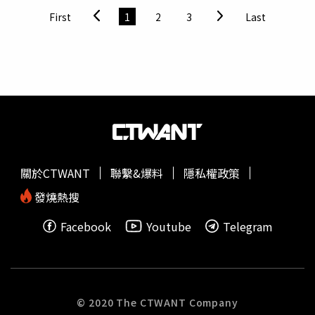
銷款式多半在寬230~280公分，約莫3人座寬；中南部居住
滑順，建議先來電預定；「高粱酒香生醃龍蝦」選用雲林蒜
First
1
2
3
Last
空間較大，熱銷主力沙發仍舊可在寬300公分以上。
頭與高粱酒醃製10小時，龍蝦肉質彈嫩、酒香濃郁，則是老
饕必點的隱藏版美味。他表示，過去想吃生醃料理，總得飛
到韓國或東南亞，因此讓他萌生創造「台式生醃口味」的念
頭。不僅是生醃，《味爵》也有各式現撈現煮的熟食料理，
可自行選擇烹調方式，並提供代客料理服務。值得一提的
是，春大直開放式餐飲空間，讓消費者可輕鬆體驗跨櫃點
餐、自由搭配的用餐方式，隔壁正好是《Sakemaru》清酒
專門店。清酒達人推薦，「台式生醃醬蟹」可搭配「篠峯愛
山純米 うすにごり無濾過生原酒」，酒感清爽，入口的直
關於CTWANT
聯繫&爆料
隱私權政策
白酸度解膩又能打開味蕾敏感度，能細品到蟹肉的甜味，享
受台式海味與日式酒香交織的美好。福容大飯店今年夏天再
發燒熱搜
度深耕在地，推出季節限定「澎嶼宴」海鮮桶，力挺台灣本
Facebook
Youtube
Telegram
地食材。為了讓消費者品嚐到最鮮甜的海味，福容大飯店行
政總主廚親自遠赴澎湖漁港，精選龍蝦、扁蟹、旭蟹、冰
卷、扇貝、劍蝦、墨魚花枝丸等豪華海鮮，搭配福容秘製干
貝ＸＯ醬，打造出視覺與味覺雙重享受的島嶼盛宴。這道
「澎嶼宴」海鮮桶以重磅鐵桶傾倒上桌，霸氣十足，彷彿親
© 2020 The CTWANT Company
臨漁港現撈上岸，每一口都能嚐到大海的鮮味，讓人胃口大