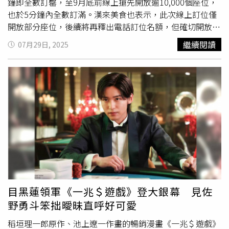
燒的生蠔燒，或關西風的蒲燒鰻魚、下酒的魷魚一夜干、和
站與屏東市門市照常開放，官方強調會以員工安全與通勤彈
鐘即全數訂罄，至9月底前線上搶先開放逾10,000個座位，
風骰子牛和醬燒雞腿，都讓人忍不住想多喝兩杯；再來到
性為原則，允許各專櫃視情況營業。氣象粉專「台灣颱風論
也於5分鐘內全數訂滿。漢來美食也表示，此次線上訂位僅
「煲」煲湯鍋物區，此區推出酒香與胡椒辛香鮮明的「花雕
壇」則提醒，南部地區上午天氣可能仍顯平穩，但隨著風向
開放部分座位，後續將再釋出電話訂位名額，但確切開放日
酒胡椒雞鱈蟹海鮮湯」，還有使用嘉義東石鮮蚵製作的
轉變，午後風雨將可能快速增強，呼籲民眾切勿因早上氣候
期尚未出爐，感興趣的民眾請密切關注粉絲專頁與官網。另
繼續閱讀
07月29日, 2025
「XO醬鮮蚵煲」，打上一顆大成旗下品牌「上品語」日規
良好就外出逛街，以免遇上交通中斷、滯留商場等困境。
外記者也提醒，週五即為8/1、又會再開放10月整月訂位，
生食級鮮雞蛋，即使半熟也可安心享受美味。還有中式氛圍
欲前往消費的人不妨當天早上11點拚手速！島語為強調首創
的「膳」中式料理島檯區，其中以宜蘭櫻桃鴨為主角的「京
餐酒搭配的自助餐品牌，
高雄店
也維持「一島檯、一餐酒」
式片皮鴨包餅」，已成為島語人氣菜色排行前三名，還有使
的精神提供精緻餐飲體驗。（圖／漢來美食提供）島語為漢
用來自淨安牧場黑羽土雞與黃金雞混種、耗時數個月培育的
來美食旗下高端自助餐品牌，台北漢來店自2023年開幕以
專屬「漢來島語雞」，烤製而成的皮香肉嫩「甕仔雞」；鹹
來，幾乎每天爆滿、一位難求，還被網友號稱為「全台最難
香酸甜的「西瓜綿蒸海上鮮」更選用傳承30餘載的「台南將
訂位Buffet」。今年終於在南部開立首間分店，島語
高雄店
軍區洪家西瓜綿」及龍膽石斑入菜，充滿濃濃懷舊風情。現
位於高雄漢神百貨8樓，全廳656.8坪的寬敞空間可容納372
場提供馬卡龍、生巧克力、慕斯蛋糕、聖多諾黑等精緻甜點
席，相較台北店的280席高出3成之多，此外，
高雄店
也另
任君選擇。（圖／魏妤靜攝）亞洲五十大最佳酒吧的TCRC
增開「週五下午餐」時段。餐價則與台北無異，平日午餐
主理人阿翔為島語設計高雄漢神店限定聯名調酒「閃耀芭
1,490元、晚餐1,790元，假日午餐1,790元、晚餐2,090元，
梨」。（圖／魏妤靜攝、漢來美食提供）大餐後更不能錯過
下午餐則為1,490元。陳耀訓·麵包埠往年會秒殺的中秋蛋
目黑蓮領軍《一兆＄遊戲》登大銀幕 見佐
「繽」甜點冰品區，這裡呈上10多種精緻手工小甜點、現烤
黃酥禮盒今年約15分鐘才售罄。（圖／擷取自陳耀訓·麵包
野勇斗笨拙曖昧直呼好可愛
舒芙蕾、熔岩巧克力蛋糕，還有現在韓國最流行、在島語台
埠粉專）同樣號稱每次預訂都秒殺的陳耀訓蛋黃酥，亦為今
北店也備受歡迎的「義式吉拉朵冰淇淋」，提供6種口味不
（29）日中午12：30開放預訂、8/8～10/6提貨，但不像往
稻垣理一郎原作、池上遼一作畫的暢銷漫畫《一兆＄遊戲》