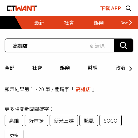
跳至主要內容區塊
下載 APP
最新
社會
娛樂
財經
⊗ 清除
全部
社會
娛樂
財經
政治
顯示結果第 1 ~ 20 筆 / 關鍵字「
高雄店
」
更多相關新聞關鍵字：
高雄
好市多
新光三越
颱風
SOGO
更多