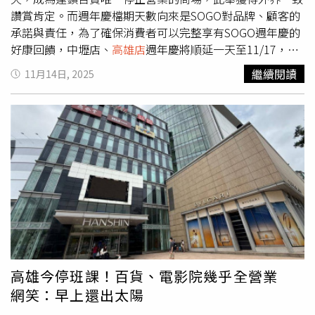
府也可能搭配輕軌、公車等大眾運輸與交通管制措施因應。
讚賞肯定。而週年慶檔期天數向來是SOGO對品牌、顧客的
目前好市多在台共有14間分店，分布於台北、新北、桃園、
承諾與責任，為了確保消費者可以完整享有SOGO週年慶的
新竹、台中、嘉義、台南與高雄。高雄地區擁有兩間分店，
好康回饋，中壢店、
高雄店
週年慶將順延一天至11/17，讓
除即將搬遷的
高雄店
外，還有大順店。搬遷後的新高雄海景
顧客能把握年度週年慶購物檔期，可望帶動另一波買氣，延
繼續閱讀
11月14日, 2025
賣場將成為全台規模最大，也被視為好市多在台布局的重要
續SOGO週年慶熱潮。因受鳳凰颱風影響，遠東SOGO中壢
升級。
店週年慶順延至11/17。（圖片提供／SOGO）中壢SOGO週
年慶因颱風影響延長至11/17(一)，下周天氣轉冷與普發萬
元到位，帶動冬季採買升溫。中壢SOGO表示，延長一天正
好讓民眾補齊過冬用品，其中以外套與防寒電器最受關注，
包括JUST J'S MISS 羊毛大衣原價14,800元 特價11,800
元，以及KE嘉義企業 LCD顯示PTC陶瓷電暖器原價3,600元
特價2,880元（限量30台），均成為詢問焦點。中壢限量來
店禮11/15～11/16 單筆滿1,000元兌換適合冬季保溫暖心的
「蠟筆小新可提附湯匙食物罐」；11/17 單筆滿1,000元贈
「ROOTS折疊口袋椅」。冷天前黃金週末，以週年慶最強
優惠備齊冬季所需。因受鳳凰颱風影響，遠東SOGO
高雄店
高雄今停班課！百貨、電影院幾乎全營業
週年慶順延至11/17。（圖片提供／SOGO）而SOGO
高雄店
網笑：早上還出太陽
週年慶同樣順延至11/17(一)，今年端出歷年來最強回饋，