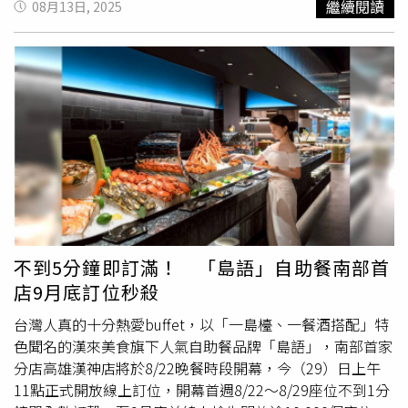
繼續閱讀
08月13日, 2025
式AGUI按摩師，為毛孩提供臉部舒壓、眼睛舒緩及足部按
身I人與少人數好友相聚時的最愛座位。「盛」餐檯提供現
16級。受影響最劇的地區為東半部、嘉義以南以及澎湖，預
摩。住客專屬優惠價1,000元（外客1,700元），飼主更可享
切生魚片、炙燒握壽司與日式精緻冷食。（圖／魏妤靜攝）
估傍晚颱風將從嘉義、台南間出海進入台灣海峽。高雄市內
2杯飲品並獲贈Vitakraft寵物零食禮包，與毛孩一同放鬆享
當然最受饕客歡迎的相信還是海鮮控最愛的「鮮」島檯，放
宣布停業的商場包括漢神百貨、漢神巨蛋、夢時代、義享時
受。以及，福容花蓮店推出「服務業住房優惠」換我充電！
滿藍鑽蝦、冰鎮松葉蟹腳、香箱蟹與法國海螺，另一邊的生
尚購物廣場、義大世界購物廣場、大立百貨、大統五福店、
只要是軍公教、服務業、旅宿業、餐飲業等職業，即日起至
菜沙拉區更有與在地小農契作栽種的產銷履歷生菜，以及西
新光三越左營與三多兩館、SKM Park Outlets高雄草衙、高
12/30，兩人同行市景客房只要2,700元(不含早餐)，加購早
班牙進口ALJOMAR伊比利豬熟成火腿，還可搭配主廚自製
雄大遠百、SOGO
高雄店
、MLD台鋁生活商場、岡山樂購廣
餐享買一送一，再享提前12:00入住。更多優惠資訊請上官
的濃郁松露肝醬和獨特的龍眼乾肝醬，搭配冰鎮白酒享用更
場與棧貳庫KW2大港倉等。僅有Global Mall環球新左營車
網：https://www.fullon-hotels.com.tw/tw/嘉義福容voco
是過癮；「盛」日本料理區則有每日從台東成功漁港新鮮直
站基於旅客服務考量維持基本營運。《ET Fashion》則補充
酒店_即日起至10月6日入住寵物主題房並完成拍照打卡，
送的各式現流漁獲，一字排開可見南方黑鮪魚、紅魽、青雞
報導指出，受到颱風影響，雲林、嘉義、台南、高雄、花
即可獲贈「蜜香小蛋糕」，讓毛小孩也能嚐到月光般的甜蜜
魚等鮮魚，以及挪威鮭魚腹、生食級北海道大干貝等進口高
蓮、台東與澎湖等共9縣市全面停班停課。新光三越、
滋味！（圖片提供／福容大飯店）
檔海鮮。另外使用日本和牛、比目魚製作的炙燒握壽司，壽
SOGO與遠東百貨針對嘉義以南的分店皆宣布休館，包括新
司米也嚴選米香濃郁Ｑ彈的高雄147香米，搭配清酒小酌亦
光三越嘉義垂楊店、台南中山店、台南新天地、高雄左營
不到5分鐘即訂滿！ 「島語」自助餐南部首
是絕配。此區同樣設置了4席板前座位，讓人有彷彿置身日
店、高雄三多店與SKM Park Outlets高雄草衙等全數停業一
店9月底訂位秒殺
料餐廳的錯覺。「花雕酒胡椒雞鱈蟹海鮮湯」（左）、源自
天。遠東百貨方面則包括嘉義店、台南大遠百與高雄大遠百
名人坊的「京式片皮鴨包餅」。（圖／魏妤靜攝）熱食餐檯
也同步關閉。此外，漢神、漢神巨蛋、義大世界購物廣場、
台灣人真的十分熱愛buffet，以「一島檯、一餐酒搭配」特
可見福園台菜海鮮餐廳人氣餐點「一品香東坡肉」。（圖／
大立百貨、高雄五福店、夢時代及義享時尚廣場也列入停業
色聞名的漢來美食旗下人氣自助餐品牌「島語」，南部首家
魏妤靜攝）喜歡明顯溫度感的人，建議前往火舞烈焰的
名單。台南南紡購物中心與MITSUI OUTLET PARK台南（台
分店高雄漢神店將於8/22晚餐時段開幕，今（29）日上午
「爍」烤物區，此島檯呈現高溫直火的美味，像是用琴酒噴
南三井）同樣停業一天。至於環球購物中心，目前新左營車
11點正式開放線上訂位，開幕首週8/22～8/29座位不到1分