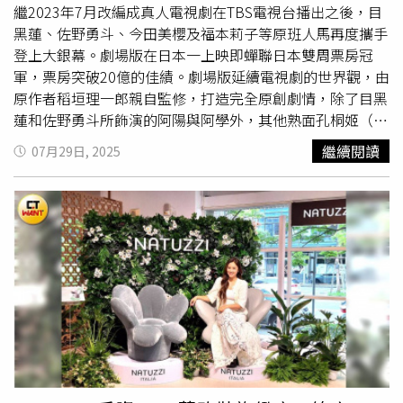
定期更換，此區甜點還可創意搭配以琴酒和冬瓜茶為基底的
年一開賣就發生當機買不到的情況，最終約上線15分鐘才預
繼2023年7月改編成真人電視劇在TBS電視台播出之後，目
「冬玉雞尾酒」。最後堪稱門面擔當的「沁」飲料區，可是
購售罄，還有網友在「陳耀訓·麵包埠」粉專貼文留言表示
黑蓮、佐野勇斗、今田美櫻及福本莉子等原班人馬再度攜手
一穿進用餐區可見的調酒師舞台，半圓弧形區除了可品飲世
比往年好買。今年一樣在拓元售票系統販售，一盒8入900
登上大銀幕。劇場版在日本一上映即蟬聯日本雙周票房冠
界冠軍咖啡師烘焙的咖啡豆系列飲品，還有海拔2,500公
元，等於單顆112.5元。陳耀訓曾表示，在設計紅土蛋黃酥
軍，票房突破20億的佳績。劇場版延續電視劇的世界觀，由
尺、傳承五代的精品莊園華剛茶，及台灣知名精釀啤酒品牌
時，會考慮當消費者拿到蛋黃酥時，第一印象會感受到酥脆
原作者稻垣理一郎親自監修，打造完全原創劇情，除了目黑
臺虎精釀的生啤。島語也持續聯手亞洲五十大最佳酒吧的
的表皮伴隨著奶油香，再來是豆沙的甜與鹹蛋黃的平衡。為
蓮和佐野勇斗所飾演的阿陽與阿學外，其他熟面孔桐姬（今
TCRC主理人阿翔，推出專屬高雄漢神店的聯名調酒「閃耀
了保持酥脆又得兼具化口性，因此紅土鹹蛋黃酥最佳賞味期
田美櫻飾）、凜凜（福本莉子飾）、祁答院（吉川晃司飾）
繼續閱讀
07月29日, 2025
芭梨」，將伏特加結合紅心芭樂、梨子，碰撞出酸甜果香滋
為常溫5天、冷藏10天。※飲酒過量，有害健康，未滿18歲
等人氣角色也將再度亮相，一同在敵友難辨的商戰中亮麗出
味。此區也引進台南義豐冬瓜茶、員林百年老店仙草，以及
請勿飲酒
擊。觀眾們最期待的感情線部分，也在劇場版中有了更多發
古早味十足的金門復元堂酸梅湯，一站品嘗多款台灣在地百
展，不論是阿陽與桐姬之間亦敵亦友，有時對立、有時緊密
年好味；這次也特別與知名手搖飲品牌「大苑子」合作，推
的致命關係；還是阿學和凜凜之間笨拙的曖昧，有點甜又不
出「不紫葡萄芭樂」果汁，選用因受天候影響而無法如期轉
會太明顯的可愛互動，都將成為一大看點。阿學和凜凜之間
色的彰化大村巨峰「不紫葡萄」製作，傳達惜食永續的概
的對手戲，讓飾演兩人夥伴阿陽的目黑蓮興奮表示：「每次
念。島語也推出多項開幕活動，即日起至8/24於高雄漢神店
看到他們兩個的互動，都覺得真的超可愛的！有時候甚至會
消費，並加入漢來美食LINE好友領取兌換券即贈「山海絮
想『你們兩個到底要黏到什麼時候？』」這讓佐野勇斗笑
語紀念杯」，限量2,000組、贈完為止；此外，8/25至9/30
稱，這次確實和福本莉子有不少對手戲，雖然片中兩人沒有
消費滿10,000元並完成來美食APP集點，就有機會獲得價值
言明正式交往，但看在旁人眼中無疑就是「幸福的一對」，
26,800元的「漢來日月行館精緻客房一泊二食住宿券」，將
希望觀眾隔著銀幕也能感受到兩人散發的粉紅泡泡。片中佐
抽出5名幸運兒，獎項總價值超過10萬元。饗聚廚房自助百
野勇斗與福本莉子沒有言明正式交往，但看在旁人眼中無疑