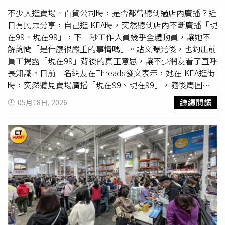
縮設計，並規劃約500坪開放空間及170坪公益空間，以兼
顧交通及公共使用需求。值得注意的是，台南二店未來還將
不少人逛賣場、百貨公司時，是否都曾聽到過店內廣播？近
設置南台灣首座好市多加油站，成為此次展店計畫的一大亮
日有民眾分享，自己逛IKEA時，突然聽到店內不斷廣播「現
點。相關工程預計於2028年完工啟用，屆時將進一步擴大
在99、現在99」，下一秒工作人員幾乎全體動員，讓她不
好市多在南部市場的服務量能。
解詢問「是什麼很嚴重的事情嗎」。貼文曝光後，也釣出前
員工揭露「現在99」背後的真正意思，讓不少網友看了直呼
長知識。日前一名網友在Threads發文表示，她在IKEA逛街
時，突然聽見賣場廣播「現在99、現在99」，隨後周圍工
作人員立刻全部動了起來，讓她忍不住好奇「是什麼很嚴重
繼續閱讀
05月18日, 2026
的事情嗎？」貼文曝光後引發熱議，有曾經在IKEA工作過的
員工現身解答，表示「99」其實是店內的「兒童走失警
報」，屬於非常少見的緊急狀況，一旦出現「99」代號，員
工需要全體動員，加強所有出入口管制，保全也會站在門口
檢查進出人員，直到找到小孩為止，「許多大型賣場都是同
樣的做法」。也有前IKEA員工透露「曾經在IKEA快4年，所
有代號都聽過，就是沒有聽過99，真的是很少遇到的情
況」。許多網友也紛紛留言指出，「IKEA的動線很適合小孩
躲貓貓」、「幼童很愛玩躲貓貓，如果一個沒注意到悶到窒
息、被東西砸到、往高處爬而掉下來都很危險，而且在IKEA