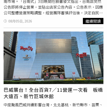
南市場。「台南式」3日晚間在臉書發文指出，台南店突然
公告即將停止營業，並貼出店家公告內容。公告表示，因應
公司整體營運策略調整，經營團隊審慎評估後，決定自民國
115年8月9日起終止台南店營運，同時也向長期支持的消費
繼續閱讀
08月05日, 2026
者表達感謝，感謝顧客多年來的支持與愛護。消息曝光後迅
速引起討論，貼文吸引超過3000人按讚，不少曾經光顧的
消費者留言表示遺憾，「不要離開台南」、「這是我最愛的
平價提拉米蘇」、「這家提拉米蘇是台南最便宜的，別家同
樣尺寸都要$800以上」、「希望只是搬遷，不是真的退出台
南」，也有民眾認為，目前店址停車不夠便利，希望未來若
重新設點，能選擇交通更加方便的位置。根據《東森新聞》
報導，台南店所在店面屬於業者自有資產，並非租約到期或
租金調漲所造成，因此此次停止營運與租金因素無關。據了
解，門市平時營運狀況並不差，
高雄店
店員也透露，台南店
歇業是公司整體決策，至於更進一步原因並未對外說明。業
者則維持低調態度，僅表示未來仍有可能另覓新據點或擇期
巴威襲台！全台百貨7／11營運一次看 板橋
重新展店，相關規劃仍待公司後續安排，尚未公布新的營運
大遠百、新竹巨城休館
時程或地點。
中度颱風巴威持續影響台灣，北北基桃、新竹縣市、苗栗、