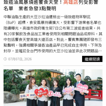
致癌油風暴燒進饗食天堂！
高雄店
列受影響
店、台北天母店、桃園站前店及台中中港店7月11日暫停營
名單 業者急發3點聲明
業，其餘分店正常營業。【漢神洲際購物廣場／漢神巨蛋購
物廣場】漢神洲際購物廣場及漢神巨蛋購物廣場7月11日調
中聯油脂生產的大豆沙拉油遭檢出一級致癌物苯駢芘
整營業時間為中午12時至晚間10時30分。【遠東SOGO】遠
（BaP）超標，食安風暴持續擴大，受影響下游業者名單也
東SOGO全台各店7月11日停止營業一天。【微風】微風廣
陸續曝光。高雄市政府衛生局7日公布第三波追查結果，共
場、微風南京、微風信義、微風松高、微風南山、微風台北
有20家餐飲及食品加工業者使用到相關問題油品或原料，其
車站及微風東岸7月11日暫停營業，恢復營業時間將另行公
中包括饗食天堂高雄大遠百店。對此，饗賓集團隨即發布三
告。【台北101】台北101購物中心、觀景台及大樓高空餐
點聲明，強調相關爭議香油產品早已完成自主停用、下架及
廳7月11日暫停營業。【宏匯廣場】新莊宏匯廣場7月11日
封存，並確認全台門市使用的大豆沙拉油並非此次問題品
暫停營業。【誠品】誠品生活松菸、南西、新店、台中
項，將持續配合主管機關調查，全面強化食品安全管理。高
繼續閱讀
07月07日, 2026
480、台南等門市7月11日暫停營業，設於百貨內的門市則
雄市衛生局表示，本次公布的第三層下游業者包括良金實
配合百貨營業時間。【京站時尚廣場】京站時尚廣場7月11
業、旺來興凱旋店、明誠店及橋頭店、明德食品河堤店、樂
日暫停營業。【南紡購物中心】南紡購物中心7月11日正常
寶商行、富康、大成觀企業、易昌醬園、老爹麵館、慈心素
營業，全館上午11時開店。【大葉高島屋】大葉高島屋7月
食、水交社麵館、馮家市場麵、冠州商行、九久超商、饗食
11日暫停營業。【YES LIFE 裕隆城】YES LIFE 裕隆城7月
天堂高雄大遠百店、偉昶食品及伙鍋MINI等共20家業者。
11日暫停營業。
目前已要求相關業者全面下架涉及油品及加工產品，並公告
退換貨資訊，同時配合後續追查作業。針對遭點名使用由高
聖泰公司供應的「福壽健味香油3L」部分批號產品，饗賓集