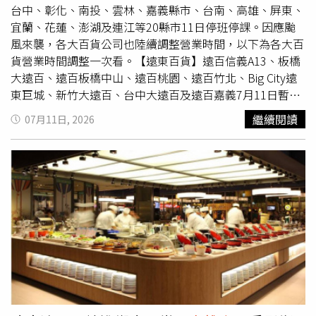
台中、彰化、南投、雲林、嘉義縣市、台南、高雄、屏東、
宜蘭、花蓮、澎湖及連江等20縣市11日停班停課。因應颱
風來襲，各大百貨公司也陸續調整營業時間，以下為各大百
貨營業時間調整一次看。【遠東百貨】遠百信義A13、板橋
大遠百、遠百板橋中山、遠百桃園、遠百竹北、Big City遠
東巨城、新竹大遠百、台中大遠百及遠百嘉義7月11日暫停
營業。台南大遠百正常營業，高雄大遠百及遠百花蓮中午12
繼續閱讀
07月11日, 2026
時起營業，後續將視天候調整。【統一時代百貨／夢時代】
統一時代百貨台北店7月11日暫停營業。夢時代購物中心、
統一時代百貨
高雄店
7月11日正常營業。【Global Mall】
Global Mall北部6店，包括新北中和、南港車站、板橋車站
及機捷三店（桃園A8、林口A9、桃園A19）7月11日暫停營
業。新左營車站及屏東市店中午12時起營業。【三井不動產
集團】三井不動產集團表示，MITSUI OUTLET PARK 林
口、Mitsui Shopping Park LaLaport 南港、MITSUI
OUTLET PARK 台中港、Mitsui Shopping Park LaLaport 台
中7月11日暫停營業。MITSUI OUTLET PARK 台南正常營
業。【新光三越】台中以北10家分店，包括台北南西店、台
北信義新天地A4、A8、A9、A11、台北站前店、台北忠孝