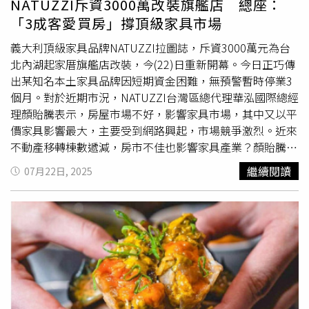
NATUZZI斥資3000萬改裝旗艦店 總座：
匯。（圖／台北花園大酒店提供）另外台北花園大酒店看準
就是「幸福的一對」。（圖／天馬行空提供）此外，劇場版
「3成客愛買房」撐頂級家具市場
開學季帶動的家庭外食與家長聚會商機，將於9/1至9/30推
也將「一兆遊戲」的事業版圖拓展到「日本第一的賭場」，
出開學季專屬優惠，集結中、西、日、東南亞多國料理美饌
以成為世界第一的賭場之王為目標，上演華麗的金錢戰爭。
義大利頂級家具品牌NATUZZI拉圖誌，斥資3000萬元為台
的「饗聚廚房」，自助餐檯涵蓋冷盤、現煮熟食、現切肉
對此導演村尾嘉昭坦言備受挑戰，劇組為了力求打造更刺激
北內湖起家厝旗艦店改裝，今(22)日重新開幕。今日正巧傳
品、海鮮料理、精緻甜點、各式啤酒及飲品等，平日午餐、
浮誇的「一兆宇宙」，下重本搭建了巨型賭場實景，期盼在
出某知名本土家具品牌因短期資金困難，無預警暫時停業3
晚餐及假日下午茶每位成人899元+10%，活動期間兩位成
視覺上帶給觀眾盛大饗宴。【一兆$遊戲 劇場版】將於8月
個月。對於近期市況，NATUZZI台灣區總代理華泓國際總經
人同行，即可免費招待一位孩童；以經典泰式料理結合創新
15日在台上映。超值預售套票即將於7月30日開賣，購買單
理顏貽騰表示，房屋市場不好，影響家具市場，其中又以平
手藝的「花園thai thai」，推出Happy Hour泰式輕食自助沙
人套票即可獲得「A3中文海報」壹張，購票請洽博客來售票
價家具影響最大，主要受到網路興起，市場競爭激烈。近來
拉吧，每位580元+10%，活動期間兩位成人同行，同樣免
網、金石堂網路書店、天馬行空線上表單、真善美劇院，安
不動產移轉棟數遞減，房市不佳也影響家具產業？顏貽騰表
費招待一位孩童，可無限享用泰式輕食、飲品及冰淇淋，加
利美特 台北店/台中店/
高雄店
、藝豐漫畫便利屋 台南店/
高
示，整個環境不好，家具整體市場業績確實有衰退，尤其是
繼續閱讀
07月22日, 2025
價100元起+10%可享用精選主餐乙份。※飲酒過量，有害
雄店
將於8月8日加入販售。
一般平價家具，因網路、地區性的品牌競爭，衰退比較嚴
健康，未滿18歲請勿飲酒
重。他進一步解釋，沙發皮革原物料取得不易，成本較高，
就沒有價格競爭力，反而布的價格，價差就可以超過10倍之
多，加上本土家具都有師傅手藝傳承的問題，經營並不容
易。「不過進口高級家具衰退不多，約1成，還算有維持
住！」他以NATUZZI為例，NATUZZI為頂級家具品牌，主
力客群約在60歲，經濟能力不錯的高資產族，近來40歲客
人也有變多趨勢，主要是年輕人買家具會先上網做功課，挑