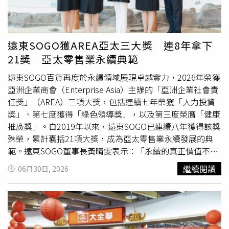
團表示，公司早在上周透過新聞得知上游供應商涉及油品爭
議時，當時主管機關公布的問題品項僅限於大豆沙拉油，但
基於最高食安警戒原則，在官方稽查尚未擴及香油等複方油
品前，即主動展開預防性處置，將該供應商提供的香油全面
遠東SOGO獲AREA亞太三大獎 連8年拿下
停用、下架及封存，以降低任何可能的食品安全風險。饗賓
21獎 亞太零售業永續典範
集團也說明，針對主管機關先前公布的大豆沙拉油問題品
項，公司第一時間即完成全面盤點，並依照官方公告資料及
遠東SOGO百貨再度於永續領域展現卓越實力，2026年榮獲
供應商資訊逐項比對，確認全台各門市使用的大成大豆沙拉
亞洲企業商會（Enterprise Asia）主辦的「亞洲企業社會責
油，不屬於此次中聯油脂事件公告的問題產品，因此相關沙
任獎」（AREA）三項大獎，包括連續七年榮獲「人力投資
拉油品項經查均無涉此次事件。對於此次因上游供應商香油
獎」、第七度獲得「綠色領導獎」，以及第三度榮膺「健康
產品引發社會關注，饗賓集團表示深感遺憾，並重申食品安
推廣獎」。自2019年以來，遠東SOGO已連續八年獲得該獎
全始終是企業最重要、不可妥協的原則。除全力配合中央及
殊榮，累計囊括21項大獎，成為亞太零售業永續發展的典
地方衛生主管機關後續調查外，也已同步啟動供應鏈升級計
範。遠東SOGO董事長黃晴雯表示：「永續的真正價值不僅
畫，未來將持續強化原物料驗收、供應商管理、產品溯源及
在於企業自身的努力，更在於能否帶動更多人共同參與。我
繼續閱讀
06月30日, 2026
自主檢驗機制，以更高標準把關食品安全，維護消費者用餐
們希望透過零售通路的影響力，讓永續成為消費者、供應商
權益與信賴。隨著中聯油脂致癌油事件持續擴大，主管機關
及社會大眾的日常行動，進一步創造更大的社會價值。」遠
也正持續更新問題油品流向及受影響產品名單，並要求相關
東SOGO忠孝館Fresh Mart創百貨第一、導入生鮮容器rPET
業者完成預防性下架、封存及回收作業，提醒消費者可透過
托盤，以常態性回收贈點活動，攜手消費者共同實現循環經
食藥署及各地方衛生局公布的最新資訊，查詢受影響產品及
濟。（照片提供／遠東SOGO）遠東SOGO以「節能減排、