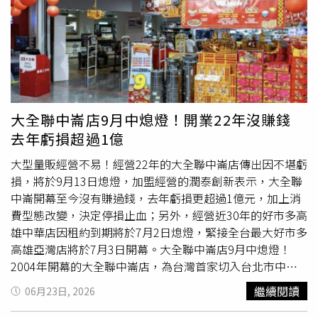
後續處理情形。
永續消費、循環商模」三大策略為核心，全面推動淨零轉
型，並因此再度榮獲「綠色領導獎」殊榮。作為國際倡議
「智慧能源聯盟」（Smart Energy Coalition，前身為
EP100）倡議成員，遠東SOGO承諾在2028年前提升能源生
產力50.52%。十年計畫目前已達標八成，除持續優化能源
管理外，更透過AI深度節能；天母店導入AIoT智慧能控系
統，節能效率提升15.24%。此外，遠東SOGO成為全台唯
大全聯中崙店9月中熄燈！開業22年沒賺錢
一所有據點均取得「碳標籤」的零售業者，依據現行綠色採
去年虧損超過1億
購辦法，凡企業、機關行號於遠東SOGO各店消費發票30%
可認列為「綠色採購」範疇，積極開拓B2B商機，協助政府
大型量販經營不易！經營22年的大全聯中崙店傳出因不堪虧
擴大產業綠色商品市場。以「將人力投資轉化為永續競爭
損，將於9月13日熄燈，加盟經營的潤泰創新表示，大全聯
力」為核心理念，遠東SOGO致力於打造幸福職場典範。
中崙開幕至今沒有賺過錢，去年虧損更超過1億元，加上消
2025年連續4年全員加薪，員工平均薪酬高於同業平均
費型態改變，決定停損止血；另外，經營近30年的好市多高
35%。首創百貨業永續智識分級培訓及逆向導師制度，全面
雄中華店因租約到期將於7月2日熄燈，緊接全台最大好市多
提升員工專業能力與永續意識。同時，開創零售之先提出育
高雄亞灣店將於7月3日開幕。大全聯中崙店9月中熄燈！
嬰留停職代津貼與縮短工時等措施，以友善家庭職場作為創
2004年開幕的大全聯中崙店，為台灣首家切入台北市中心
造有感體驗，展現對員工的高度關懷與支持。遠東SOGO永
的「都會便利量販店」，潤泰創新發言人表示，大全聯中崙
繼續閱讀
06月23日, 2026
續飲食料理競賽活動開跑！遠東SOGO召集忠孝館、復興
店是公司向土地銀行承租，並由富邦建經管理，租金不便
館、天母店、中壢店、新竹店12家人氣餐廳推出「美食溯源
宜，自開幕以來沒賺過錢，過去年營收逾9億元，但每年小