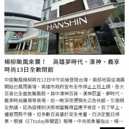
高雄店
「低碳輕旅行專案」，雙人4,399元起，贈電輔車騎
1,490元至2,090元。島語主打「一島檯、一餐酒搭配」的高
乘2小時、面膜與收納包。福容徠旅連鎖推出「迎徠中秋」
端餐飲Wine Pairing。（圖／漢來美食提供）660坪的寬敞空
連假專案，為親朋好友安排一趟闔家團圓的旅程！「林口徠
間僅設350席座位，並以半包廂的動線設計和取餐走道巧妙
旅」都會小旅行，享受美食與血拼時光，雙人入住3,600元
區隔、桌距不擠迫。（圖／漢來美食提供）新增的「極」炸
起；「中壢徠旅」全新IKEA主題客房，無論是家庭旅遊或是
物區特設6席板前座位，需於預訂時特別標註才有機會入
三代同堂都能輕鬆自在，雙人入住3,200元起；「水里徠
座。（圖／魏妤靜攝）島語從2023年台北漢來店開幕以
旅」群山環繞，漫遊山城，雙人入住4,200元起；「高雄徠
來，幾乎每天爆滿、一位難求，此次開設的
高雄店
位於高雄
旅」藝術文化之都，鄰近六合夜市，雙人入住5,599元起；
漢神百貨8樓，品牌總經理劉子銘表示，在島語可以吃到集
「墾丁徠旅」碧海藍天與熱情陽光，雙人入住3,800元起；
團旗下各餐廳精華，像是來自高端品牌「名人坊」世貿店燒
楊柳颱風來襲！ 高雄夢時代、漢神、義享
「澎湖徠旅」全新開幕，體驗海島漫遊，雙人入住5,300元
臘部門主廚分享的片皮鴨烤製技術，而以提供日料為主的
時尚13日全數閉館
起，城市與山海之間，為感受生活而築行。福容
高雄店
_雙
「盛」島檯，醋飯做法也來自集團弁慶日本料理前主廚五味
人入住「低碳輕旅行專案」4,399元起，贈電輔車騎乘2小
澤料理長的私藏配方，此外還有米其林入選餐廳「福園台菜
中度颱風楊柳將在13日中午前後登陸台灣，南部地區從清晨
時、面膜與收納包。（圖片提供／福容大飯店） 此外，
海鮮餐廳」人氣餐點「一品香東坡肉」等。
高雄店
比台北店
開始也風雨漸增，高雄市政府宣布全市停止上班上課，各大
寵物也可以與主人同歡！嘉義福容voco酒店自今年2月推出
多了一座餐檯、共有9大餐檯，特別將原本與烤物結合的
百貨也全面放颱風假。其中漢神百貨、漢神巨蛋、夢時代、
寵物友善房型以來廣受好評。中秋前夕更攜手寵物五星鮮食
「炸物」獨立分區，新增加的「極」炸物區專供各式炸物與
義享時尚廣場等商場，前一晚深夜便預先公告休館，引發網
品牌「汪事如意」，即日起至10/6入住寵物主題房並完成拍
串揚，還特別設置了6席板前座位。原來是漢來美食董事長
友熱議，認為這樣的決策相當難得且應予肯定。到了早上，
照打卡，即可獲贈「蜜香小蛋糕」，讓毛小孩也能嚐到月光
林淑婷、品牌總經理劉子銘到東京考察時，觀察到當地串揚
儘管雨勢不穩，但多數百貨基於安全考量，仍決定整日停
般的甜蜜滋味！酒店10/10於32樓聚樂餐酒館舉辦「毛起來
店與客人的板前互動氛圍，為了更好地表現日料板前職人精
業。根據《ETtoday新聞雲》報導，中央氣象署指出，楊柳
鬆一下｜尊榮按摩體驗日」，邀請台南慈愛動物醫院專業日
神和即時現做的風味，才有了此座位設計，被預估會成為獨
颱風登陸點位於台東附近，中心鄰近沿海地區陣風可達15至