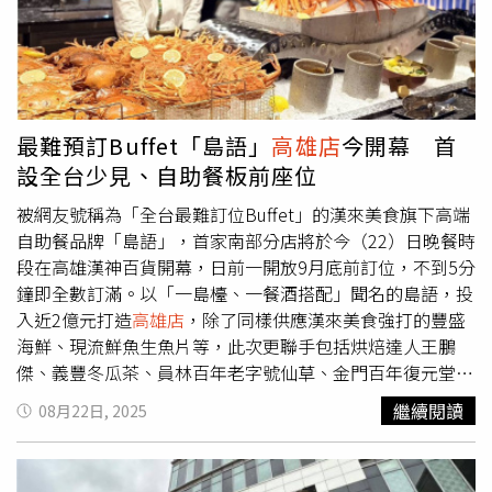
豪華套房6,160元、麗景套房7,068元，含兩客自助早餐、麗
泉俱樂部免費使用，另外加贈兩張威秀電影票。福容桃園機
捷A8店福粵樓9/15至10/31推出「蟹舞金風」饗宴，三道創
意秋蟹料理1,488元起──花雕芙蓉蒸美蟹、攀藤蟹粉鮮紅
鱘、風沙香酥炒肥蟹，展現主廚細膩手藝。此外，田園西餐
廳「A-Ròi 泰式盛典」吃到飽，原汁原味重現泰國街頭經
最難預訂Buffet「島語」
高雄店
今開幕 首
典，除了瑪莎曼咖哩雞、泰式青木瓜絲等佳餚，主廚也特別
設全台少見、自助餐板前座位
研發「蘇格蘭女婿蛋」改以鵪鶉蛋裹上泰式炸魚餅，展現別
致創意。福容台北一館_大廳酒吧推出全新午後花園雙人下
被網友號稱為「全台最難訂位Buffet」的漢來美食旗下高端
午茶1,380元起，連假期間再享免費升級季節飲品。（圖片
自助餐品牌「島語」，首家南部分店將於今（22）日晚餐時
提供／福容大飯店）福容桃園機捷A8店_福粵樓9月15日至
段在高雄漢神百貨開幕，日前一開放9月底前訂位，不到5分
10月31日推出「蟹舞金風」饗宴，三道創意秋蟹料理1,488
鐘即全數訂滿。以「一島檯、一餐酒搭配」聞名的島語，投
元起。（圖片提供／福容大飯店） 配合沙雕展期延長，
入近2億元打造
高雄店
，除了同樣供應漢來美食強打的豐盛
福容福隆店也同步推出「九周年慶」系列活動，即日起
海鮮、現流鮮魚生魚片等，此次更聯手包括烘焙達人王鵬
10/31，凡於飯店餐廳單筆消費滿2,000元，即可參加摸彩活
傑、義豐冬瓜茶、員林百年老字號仙草、金門百年復元堂酸
動，有機會抽中價值19,800元+10%雙人海景套房住宿券等
梅湯多家百年品牌、職人名店，假日晚餐也會提供每人半隻
繼續閱讀
08月22日, 2025
豐富好禮！ 來到高雄歡樂精彩不斷！10/3至10/6、10/10至
龍蝦。特別的是，高雄漢神店更推出全台少見在特定餐檯設
10/12「FOCASA馬戲藝術節」熱鬧登場，三大巨型馬戲篷
置的10席板前座位，可以近距離欣賞廚師製作料理，有望成
共101場表演，還有旺福、宇宙人樂團接力開唱。入住福容
為預訂搶手位，目前
高雄店
餐價與台北店同步，維持在