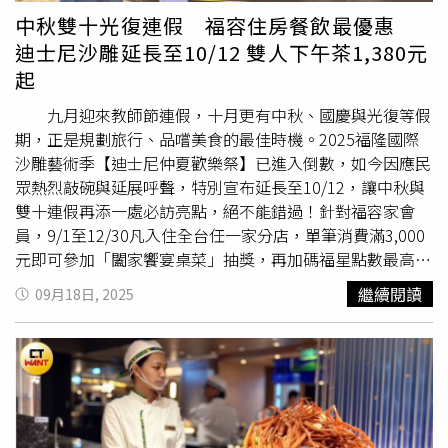
颱風假」、「謝謝暖男市長無風無雨，爽放一天」，但也有
中秋雙十光復連假 福容住房餐飲最優惠
人反駁「有些人覺得輕颱不放沒關係，一定要大到沒辦法出
迪士尼沙雕延長至10/12 雙人下午茶1,380元
門（才能放），希望下次淹水的是你們家」，支持颱風假的
起
網友也直說「邁邁謹慎防颱沒錯，誰也沒能料到午後的天氣
狀況」。
九月迎來教師節連假，十月更有中秋、國慶與光復等假
期，正是規劃旅行、品嚐美食的最佳時機。2025福隆國際
沙雕藝術季【迪士尼仲夏歡樂祭】已進入倒數，如今因應民
眾熱烈敲碗與延展呼聲，特別宣布延長至10/12，讓中秋與
雙十連假再添一處必訪亮點，絕不能錯過！針對福容家會
員，9/1至12/30凡入住全台任一家分店，單筆消費滿3,000
元即可參加「闔家饗宴桌菜」抽獎，再加碼福星點數最高
264點。旅客於社群分享旅行開箱照並登錄，也有機會抽中
繼續閱讀
09月18日, 2025
聯合住宿券、XO醬禮盒等好禮，連假入住越多，中獎機會
越高。 福容台北一館大廳酒吧推出全新午後花園雙人下
午茶1,380元起，連假期間再享免費升級季節飲品，包含酸
甜滋味的莓果冰沙與消暑開胃的奇異果氣泡飲。另外還有全
時段經典調酒買一送一，長島冰茶、琴湯尼等特色調飲，單
杯350元起。鄰近藝文特區的福容桃園店，則是推雙人入住