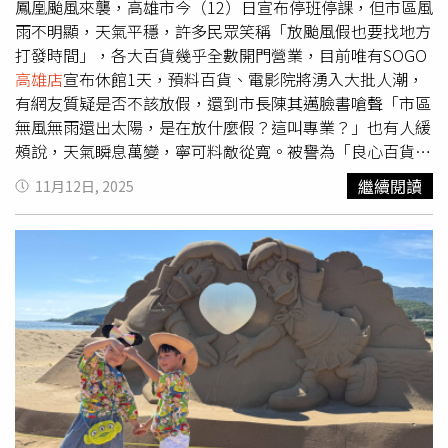
化妝品當日滿3000送400元抵用券、全館(化妝品除外)當日
鳳凰颱風來襲，高雄市今（12）日宣布停班停課，但市區風
滿3000送300元抵用券，還有13大銀行刷卡滿額禮，中信
雨不明顯，天氣平穩，許多民眾笑稱「放颱風假也要找地方
SOGO聯名卡再享4%加碼無上限，合併最高享20%回饋，
打發時間」，各大百貨幾乎全數開門營業，目前唯有SOGO
回饋最有感！看準近年戶外休閒風潮，SOGO
高雄店
今年引
高雄店
宣布休館1天，預料百貨、電影院將湧入大批人潮，
進多家知名品牌進駐，歐都納、山頂鳥、旅行者、
有網友質疑是否不該放假，還到市長陳其邁臉書嗆聲「市區
BOBSON、EDWIN等。另外擁有生活提案提升質感的「有
無風無雨還出太陽，是在放什麼假？這叫專業？」也有人緩
情門Style & Design」及高雄在地老字號「章記衛廚」，也
頰說，天氣瞬息萬變，寧可料敵從寬。被譽為「良心百貨」
為顧客提供新選擇。
的SOGO
高雄店
率先宣布休館1天，周年慶活動順延至17
繼續閱讀
11月12日, 2025
日，棧貳庫也同樣休館。不過，包括龍頭百貨漢神巨蛋、漢
神本館、夢時代、義享時尚廣場、義大世界購物廣場、新光
三越左營及三多兩館、大遠百、大立百貨等均維持正常營
運；秀泰影城系列採「視風雨機動調整」，大遠百威秀影城
白天正常營業，晚上9點過後場次暫停開放售票。然而，部
分網友質疑百貨開門營業是否合宜，直言既然政府宣布停班
停課，民間商場是否也該同步休館，「別人家的孩子也是父
母生的」，批評百貨開門恐讓員工暴露在潛在風險中，但也
有網友認為「今天天氣好得很，無風無雨，哪來的危險？」
有網友說，「高雄早上還出太陽耶，放假？真是為了選
票」、「這種輕度颱風也在放假，今年高雄不知道放了幾天