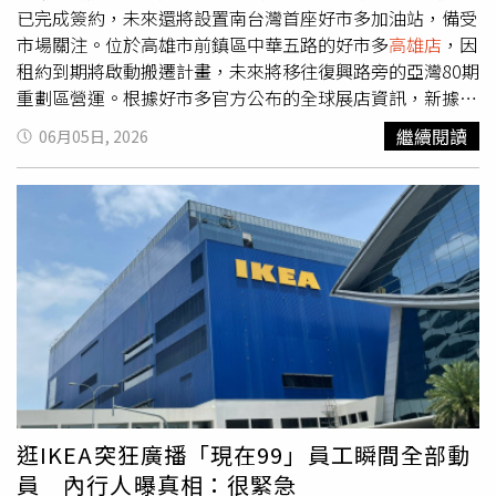
已完成簽約，未來還將設置南台灣首座好市多加油站，備受
市場關注。位於高雄市前鎮區中華五路的好市多
高雄店
，因
租約到期將啟動搬遷計畫，未來將移往復興路旁的亞灣80期
重劃區營運。根據好市多官方公布的全球展店資訊，新據點
將命名為「南高雄亞灣店」，並規劃於2026年7月正式開
繼續閱讀
06月05日, 2026
幕。新店基地面積約1.4萬坪，規模遠超現有門市。規劃內
容顯示，A棟1樓及3樓將作為賣場空間，2樓規劃辦公區
域，4樓則為停車場；另外B棟及C棟也將作為立體停車設施
使用。未來完工後，不僅可提供更大的購物空間，也將成為
全台規模最大的好市多賣場。此外，新據點停車空間同步擴
增，預計將擁有全台最多的汽車及機車停車位。從先前曝光
的工程畫面可見，好市多經典紅藍色招牌已陸續掛上外牆，
顯示整體工程正持續推進。除了高雄新店計畫外，好市多在
台南的第二家分店也有新進展。據了解，台南二店目前已完
成簽約程序，基地確定落腳於東區生產路與崇聖路口一帶，
成為好市多在台南的第二個營運據點。由於基地鄰近鐵路地
下化後預計增設的南台南車站，相關規劃也特別考量未來交
逛IKEA突狂廣播「現在99」員工瞬間全部動
通動線。為降低排隊車流對周邊道路的影響，賣場將採取內
員 內行人曝真相：很緊急