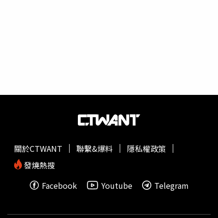
空戰場，政府也沒有規畫女性參與兵役。邱國正上周主持
「國防部77周年部慶暨5月份月會」，據了解，當天邱要趕
著去和蔡英文總統開會，邱國正沒講完，但卻罕見地讓軍方
媒體刊登其講稿全文，代表邱國正希望全軍知道捍衛中華民
國的責任。民進黨執政後，有關國家認同爭議話題不斷。邱
國正多次在立院公開強調，國軍維護中華民國國號、青天白
日滿地紅國旗，這是國軍本務，至於紛紛擾擾的不同說法，
他不評論。邱國正談到國防部運作強調首要承擔責任，他
說，過往國防部有所謂的「參謀王」，心中只有利己，有獎
勵的工作才接，其餘能推的就推，這是非常不可取的態度。
其次，須摒棄「一夜精神」陋習。邱國正說，很多人以一夜
精神自誇，然而在他心裡認為，這是沒有做好計畫管制所導
致的結果，這也是他要求接獲任務時，完成節點管制表與職
關於CTWANT
聯繫&爆料
隱私權政策
掌編組表的主要原因，唯有井然有序、循序漸進的完成任
務，才能有可長可久的踏實成果。軍方官員說，邱國正最欣
發燒熱搜
賞盡本分的軍人，他不要求刻意表現，或是搞些噱頭；「參
Facebook
Youtube
Telegram
謀王」是軍中早期的現象與用語，指有些國防部高司單位的
幕僚特別精明，攬些討好長官的事，讓基層忙的不可開交，
做成了，參謀搶著記功嘉獎，官兵卻都沒份。至於「一夜精