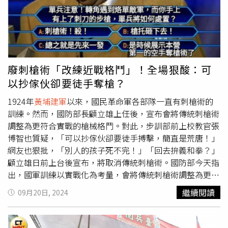
廢刺槍術「改練近戰格鬥」！全場狠酸：可
以抄傢伙卻要徒手奪槍？
1924年
黃埔建軍
以來，國民革命軍各部隊一直有刺槍術的
訓練。然而，國防部長顧立雄上任後，宣布會將傳統刺槍術
調整為更符合實戰的槍械格鬥。對此，步訓部前上校教官張
博智也質疑，「可以抄傢伙卻要徒手搏擊，簡直是荒唐！」
網友也狠批，「別人的孩子死不完！」「回去拚義和拳？」
顧立雄日前上台後宣布，將取消傳統刺槍術。國防部今天指
出，國軍訓練以實戰化為考量，會將傳統刺槍術調整為更符
合實戰的槍械格鬥。對此，步訓部前上校教官張博智昨（19
繼續閱讀
09月20日, 2024
日）直批荒唐，戰鬥的目標是以最節省和有效率的方式殲滅
敵人，「可以射殺何必用刺刀？可以刺擊砍，何須拳打腳踢
摔？可笑的是，還有人既要廢除刺槍術，卻又要加強徒手格