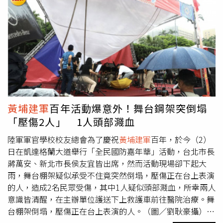
鬥、擒拿、奪刀槍，可以抄傢伙卻要徒手搏擊，簡直是荒
唐！」張博智更感嘆，綜合格鬥聽起來很厲害、很有實戰的
感覺，但若沒有經過嚴格且長時間的實戰訓練，根本不會具
有打擊力與殺傷力，更遑論上戰場打仗，想太多了！（圖／
翻攝自Facebook／觸極者）臉書粉專「觸極者」昨也製作
了1張哏圖，直呼「有上刺刀的槍可以直接捅，為什麼要選
擇放下槍，空手奪刀奪槍？」粉專「政客迷因」則製作哏圖
狠酸所謂的槍械格鬥，「單兵注意！轉角遇到落單敵軍，而
你手上有了上刺刀的步槍，單兵如何處置？」圖上提供了4
黃埔建軍
百年活動爆意外！舞台鋼架突倒塌
個答案可以回答，包括「A：刺槍術、B：槍托砸下去、C：
「壓傷2人」 1人頭部濺血
總之先來一發、D：空手奪槍術」。貼文曝光引發網友熱
議，「這題沒有標準答案，但唯一符合台灣價值的答案是
陸軍軍官學校校友總會為了慶祝
黃埔建軍
百年，於今（2）
D，只能說民進黨好棒棒！」「答案E：哭喊『我們只是學
日在凱達格蘭大道舉行「全民國防嘉年華」活動，台北市長
運』」、「當然要選最有台灣價值的D，青鳥上戰場，必死
蔣萬安、新北市長侯友宜皆出席，然而活動現場卻下起大
無疑，死前也要貫徹黨的真諦」、「答案是D，不然就是中
雨，舞台棚架疑似承受不住竟突然倒塌，壓傷正在台上表演
共同路人」、「跟坦克兵碰到敵軍的時候，跳下坦克要求單
的人，造成2名民眾受傷，其中1人疑似頭部濺血，所幸兩人
挑一樣白痴」、「請顧大狀師先來示範空手入白刃」、「別
意識皆清醒，在主辦單位護送下上救護車前往醫院治療。舞
人的孩子死不完！」「奪機器狗身上的槍？」「可能找黑熊
台棚架倒塌，壓傷正在台上表演的人。（圖／劉耿豪攝）傷
學園來教導」
患也被送往醫院。（圖／劉耿豪攝）其中1人疑似頭部濺