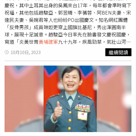
慶祝，其中土耳其出身的吳鳳來台17年，每年都會準時寫下
祝福，其他包括趙駿亞、郭昱晴、李蒨蓉、阿BEN夫妻、宋
達民夫妻、吳婉君等人也紛紛PO出國慶文。知名網紅團體
「反骨男孩」成員琳妲更穿上國旗比基尼，秀出渾圓南半
球，展現十足誠意。趙駿亞今日率先在臉書發文慶祝國慶，
寫道「炎黃世胄
黃埔建軍
九十九年，疾風勁草，氣壯山河，
中華民國萬歲」，是台灣藝人第一人。阿BEN、徐小可夫妻
繼續閱讀
10月10日, 2023
雖在澳洲度假，也不忘祝福「中華民國，台灣十十快樂，國
運要昌隆，國泰又民安。」八點檔女星吳婉君也發文，「世
界和平，國泰民安，中華民國生日快樂。」女星郭昱晴則寫
下，「先分享一下上個禮拜在頂樓，看到的雷虎戰機練習經
過，剛好被我捕捉到的畫面，祝福我的國家生日快樂，等等
再看看能不能捕捉到，今天他們劃破天際的精彩畫面，珍惜
守護自由民主臺灣。」若論吸睛程度，琳妲不僅穿上國旗比
基尼，還秀出渾圓南半球，火辣身材一覽無遺，展現十足誠
意。琳妲穿上國旗比基尼，秀出渾圓南半球，展現十足誠
意。（圖／翻攝自琳妲-林羿禎臉書）來台17年的吳鳳也在
臉書感性發文，「每年的10月10號，我很驕傲的說我是這