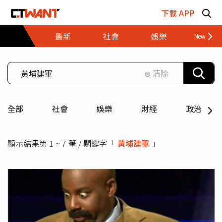
跳至主要內容區塊
下載 APP
最新
社會
娛樂
財經
⊗ 清除
全部
社會
娛樂
財經
政治
顯示結果第 1 ~ 7 筆 / 關鍵字「
黃埔建軍
」