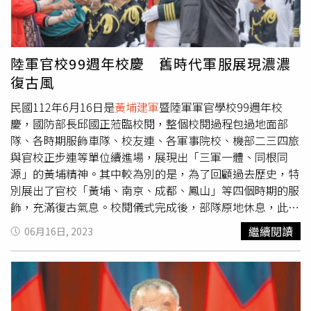
板」，提名2位女性四星上將當作戰區司令。上周，拜登更
提名海軍軍令副部長弗蘭切蒂（Lisa Franchetti）出任海軍
軍令部長，若獲國會同意，她將是美國海軍首位女性軍令部
長，也是美軍參謀首長聯席會議的首位女性成員。國軍8月
陸軍官校99週年校慶 舊時代軍服展現濃濃
人事調整還包括海軍艦隊指揮部政戰主任馮國維升任海軍政
復古風
戰副主任；海軍陸戰隊政戰主任林傳盛升艦指部主任；海軍
政綜組組長洪聖輝升陸戰隊主任並晉任少將。此外，陸軍金
民國112年6月16日是
黃埔建軍
暨陸軍軍官學校99週年校
防部指揮官陳忠文調升陸軍副司令、國防部人次室次長李定
慶，國防部長邱國正蒞臨校閱，整個校閱過程包過地面部
中調升金防部指揮官、六軍團副指揮官劉沛智調升國防部人
隊、各時期服飾車隊、校友連、各軍事院校、機部二三四旅
次室次長；海軍教準部指揮官敖以智調升海軍副司令、海軍
與官校正步連等單位續進場，展現出「三軍一體、同根同
司令部委員許金騰調海軍教準部指揮官。
源」的黃埔精神。其中較為別的是，為了回顧過去歷史，特
別展出了官校「黃埔、南京、成都、鳳山」等四個時期的服
飾，充滿復古氣息。校閱儀式完成後，部隊原地休息，此時
觀禮的家長們紛紛上前與晚輩寒暄拍照，可見到白髮蒼蒼的
繼續閱讀
06月16日, 2023
老者上前，幫辛苦掌旗的家族子弟們擦汗，留下了充滿親情
與溫馨的畫面。（圖／宋岱融攝）（圖／宋岱融攝）（圖／
宋岱融攝）