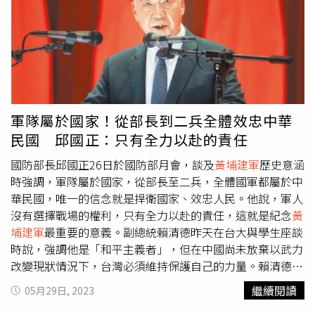
軍隊屬於國家！從部長到二兵全體效忠中華
民國 邱國正：只有全力以赴的責任
國防部長邱國正26日於國防部月會，談及
黃埔建軍
歷史意涵
時強調，軍隊屬於國家，從部長至二兵，全體國軍都屬於中
華民國，唯一的信念就是捍衛國家、效忠人民。他說，軍人
沒有選擇戰場的權利，只有全力以赴的責任，這就是紀念
黃
埔建軍
最重要的意義。副總統賴清德昨天在台大與學生座談
時說，強調他是「和平主義者」，但在中國尚未放棄以武力
改變現狀情況下，台灣必須維持保護自己的力量。賴清德
說，當戰爭不幸發生，主力部隊是職業軍人，義務役軍人是
繼續閱讀
05月29日, 2023
負責守衛基礎設施、在城鄉間進行保護工作，不會前往海陸