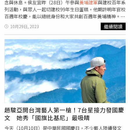
念與休息。侯友宜昨（28日）午參與
黃埔建軍
與建校百年系
列活動，與眾人一起切建校99年生日蛋糕，他期許明年官校
百週年校慶，能以總統身份和大家共創百週年黃埔精神。侯
友宜致詞時分享小故事，45歲時有天回老家，看到父親拿出
繼續閱讀
10月29日, 2023
一張榮民證，直覺榮民證是騙來的。之後侯父才娓娓道出，
抗戰8年後，需要更多人報效中華民國，年輕的侯父選擇海
軍，被送到青島海軍學校擔任輪機上士。後來戰後經濟衰
敗，侯父只好當長工，幾十年後國家頒發榮譽證。侯好奇問
「還要這張榮譽證做什麼？」侯父答：「我只要證明一件
事，我用生命保護中華民國。」侯表示「感謝他為中華民國
守護一生，謝謝爸爸給我的一切」。侯友宜表示，賴清德充
滿台獨意識，讓國家瀕臨兵凶戰危不可原諒。尤其可惡的，
是讓退休後的軍公教警消好辛苦，工作時常回不得家，臨老
退休金卻被一直砍，根本趕不上物價，生活過得很可憐，他
若當選，將修法還給大家公平正義。侯友宜帶領眾人高喊中
華民國萬歲。他指出中華民國依照《中華民國憲法》成立，
趙駿亞開台灣藝人第一槍！7台星接力發國慶
行憲紀念日本就是紀念的日子，但很多人忘了，「我若當總
文 她秀「國旗比基尼」最吸睛
統，一定好好紀念中華民國行憲紀念日，讓大家放假好好休
息一天。」
今天（10月10日）是中華民國國慶日，不少藝人陸續發文