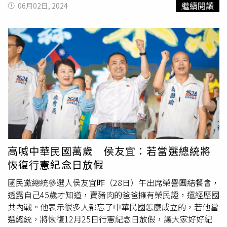
繼續閱讀
06月02日, 2024
血。（圖／劉耿豪攝）
高喊中華民國萬歲 侯友宜：若當選總統將
恢復行憲紀念日放假
國民黨總統參選人侯友宜昨（28日）午出席榮譽團結餐會，
透露自己45歲才知道，賣豬肉的爸爸擁有榮民證，還經歷國
共內戰。他表示很多人都忘了中華民國怎麼成立的，若他當
選總統，將恢復12月25日行憲紀念日放假，讓大家好好紀