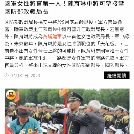
塊土地的一份子！謝謝台灣，你給我的一切。今年的國慶日
國軍女性將官第一人！陳育琳中將可望接掌
是我在台灣的第17個國慶，我很慶幸17年前，我選擇來台
國防部政戰局長
灣留學。台灣給我很多難忘的回憶。這些都是我心目中的台
灣價值」。吳鳳強調，「台灣的面積不大，但是可以做的事
國防部政戰局長楊安中將於9月底屆齡退役，軍方官員透
很多，像是我們製造世界第一的晶片，亞洲最自由的土地，
露，陸軍政戰主任陳育琳中將可望升任政戰局長，若無意
網路最開放的國度，擁有許多MIT商品等等。如果你珍惜包
外，陳育琳將成為
黃埔建軍
以來首位女性政戰局長，軍中認
容台灣，他也會包容你！世界很少國家像台灣一樣土地不
為，未來數年，陳育琳將是女性將領職位的「天花板」，目
大，但是創造這麼大的價值。不相信我的話，可以自己比比
前看不出有女性晉任上將的可能性。陳育琳是國軍唯一女性
看！」吳鳳來台17年，每年都會準時寫下祝福。（圖／翻攝
中將，她的軍旅生涯，一路都是女性軍官的開路先鋒。軍方
自吳鳳 Rifat臉書）
官員分析，將來出現文職的女性國防部副部長、國防部長並
非不可能，但很難看到女性升上將，因為上將缺都是出身作
繼續閱讀
07月31日, 2023
戰官科，而非政戰官科。參謀本部通資次長室處長蕭人瑾少
將，8月1日即將調任空軍通航聯隊長，蕭人瑾是目前唯一非
政戰官科的女性將領，並將成為空軍首位女性聯隊長。女性
官士兵占全體國軍比例約15％，卻僅有4位女性將領，包括
陳育琳中將、陸軍馬防部政戰主任龔瓊玉少將、陸軍後勤指
揮部政戰主任辜麗都少將及蕭人瑾少將。除蕭人瑾屬兵科，
陳育琳等3位均為政戰將領。在美國，女性在軍中發展較台
灣順遂。拜登總統在2021年國際婦女節，打破美軍「天花