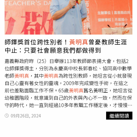
師鐸獎首位跨性別者！
黃明真
曾憂教師生涯
中止：只要社會願意我們都做得到
嘉義縣政府昨（25）日舉辦113年教師節表揚大會，包括2
位師鐸獎得主，分別為永慶高中校長郭春松、協同高中數學
老師
黃明真
，其中
黃明真
為跨性別教師，她坦言從小就發現
自己心靈有著女性的靈魂，2009年完成變性手術，在這之
前也差點面臨工作不保。65歲
黃明真
舊名黃明正，她坦言從
幼稚園階段，就意識到自己的外表與內心不一致，然而在保
守的時代，她一直到經過10多年教職工作穩定後，才慢慢開
始公開真實的自己。
黃明真
首先取得家人認同，再慢慢推進
繼續閱讀
09月26日, 2024
到工作場合，她回憶，當她公開身分時，很多學生告訴她：
「心裡的問號終於有了解答」，學生家長也認為老師是否是
跨性別者，對學生學習並無關連。由於
黃明真
任職的協同高