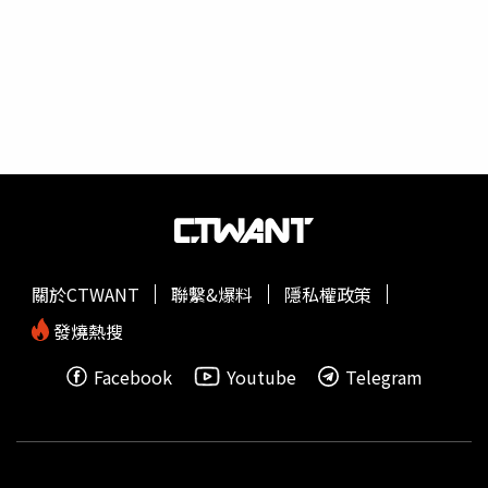
中是一所基督教學校，對於跨性別這塊面臨著不少壓力，她
坦言當初想要做變性手術時，有2、3年的時間，一直很擔心
教書生涯會終止，好在獲得性平單位的協助，加上學生、家
長們的支持，讓她順利熬過那一關。
黃明真
分享當她選擇跨
出性別時，就接到好幾個跨性別老師的電話，有人甚至想轉
到她的學校，為自己爭取一個能「容忍」的環境，她也建議
那些教師們，「裝備好自己、站穩好腳步，才有辦法開始走
你的路」、「只要社會願意，我們都做得到。」
黃明真
說，
任教時也曾遇過跨性別的學生，面對內心與身體的拉扯，
黃
明真
以自身經驗協助輔導，幫助學生慢慢獲得家裡的理解，
並在大學時轉換性別。
黃明真
任教38年，明年2月即將退
關於CTWANT
聯繫&爆料
隱私權政策
休，她憑著願意對特別的孩子付出獲得師鐸獎，
黃明真
笑說
自己也是「偏離體制」，因而能了解學生的心情，帶著他們
發燒熱搜
成長。她表示，老師的成就在於學生的完美，學生如果想走
Facebook
Youtube
Telegram
不同的路，就由老師幫學生找到新的途徑，走出寬廣的道
路。