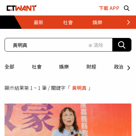
跳至主要內容區塊
下載 APP
最新
社會
娛樂
財經
⊗ 清除
全部
社會
娛樂
財經
政治
顯示結果第 1 ~ 1 筆 / 關鍵字「
黃明真
」