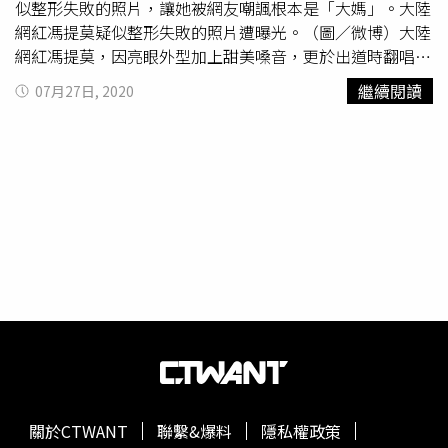
下約3到5公分的肋軟骨後，雕刻成合適大小形狀，再置於鼻
似整形失敗的照片，讓她被網友嘲諷根本是「大媽」。大陸
樑當做鼻骨，同時用患者自己鼻中隔軟骨或是耳殼軟骨修飾
網紅馮提莫疑似整形失敗的照片遭曝光。（圖／微博）大陸
鼻尖外型，讓鼻子表現出整體美，過程採用「自體移植
網紅馮提莫，因亮眼外型加上甜美嗓音，更於出道時翻唱多
法」，無排斥問題，鼻型自然，但也有小於2％機會可能產
首經典歌曲，讓她瞬間爆紅，超高人氣讓她甚至擁有「大陸
繼續閱讀
07月27日, 2020
生氣胸、血胸。
第一網紅」的封號。但近日大陸微博「瓜組新鮮事」曝光了
一組網紅馮提莫未經修圖的照片，並寫下「馮提莫疑似整容
變《大媽》，紅毯未修圖曝光，鼻子塌臉胖差點認不出」的
文字，嘲諷她疑似整形整過了頭變成「大媽」。透過照片可
看到，馮提莫的臉頰似乎不若以往緊實，雙眼也有些腫脹，
原本高挺的鼻梁也變成塌鼻，過往青春甜美的模樣不再，取
而代之的是一張疲累水腫的「大媽臉」。不少粉絲看到照片
後，紛紛留言嘆息，「整殘了」、「怎麼變成這樣了？」、
「整容還能整塌，假體憑空消失了嗎？」
關於CTWANT
聯繫&爆料
隱私權政策