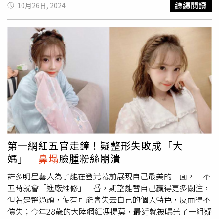
繼續閱讀
10月26日, 2024
接觸運動風險的重視。他說，拳擊比賽中，選手通常會佩戴
牙套以保護牙齒，但鼻子作為面部最突出且無法完全保護的
部位，極易受到撞擊，像是孫安佐的鼻部乎有明顯的撞擊痕
跡，可能出現了歪曲、扭曲或塌陷情形。孫萬烜表示，對於
較輕微的鼻部扭曲，能夠通過內復位技術，使用特殊器械從
鼻道將鼻骨復位。不過，如果鼻骨發生粉碎性骨折，造成整
個鼻子塌陷或嚴重扭曲，就會採用自體肋骨進行全面的重建
手術，除注意外觀美感外，也重視鼻腔內部結構的修復，確
保患者能夠正常呼吸。孫萬烜也強調，鼻部外傷不僅影響美
觀問題，還可能影響呼吸功能，若是嚴重鼻部外傷，則可藉
肋骨移植技術重建鼻型，使鼻子恢復挺直美觀，以讓患者能
夠重拾自信與健康。此外，據三軍總醫院官網衛教資訊顯
第一網紅五官走鐘！疑整形失敗成「大
示，因先天生長發育，軟硬骨擠壓，產生鼻（軟）骨彎曲，
媽」
鼻塌
臉腫粉絲崩潰
或因臉部受外力撞擊，造成鼻變形或骨折彎曲，除嚴重影響
人的外觀外，更可能造成鼻塞導致慢性鼻炎或鼻竇炎，而鼻
許多明星藝人為了能在螢光幕前展現自己最美的一面，三不
整形主要的2項主要目的為改善鼻生理功能，解除鼻塞之
五時就會「進廠維修」一番，期望能替自己贏得更多關注，
苦，以及增進臉部美觀。至於「肋軟骨鼻整形」，是以患者
但若是整過頭，便有可能會失去自己的個人特色，反而得不
右胸第6、7或第8根肋軟骨為材料，在右胸開一個切口，取
償失；今年28歲的大陸網紅馮提莫，最近就被曝光了一組疑