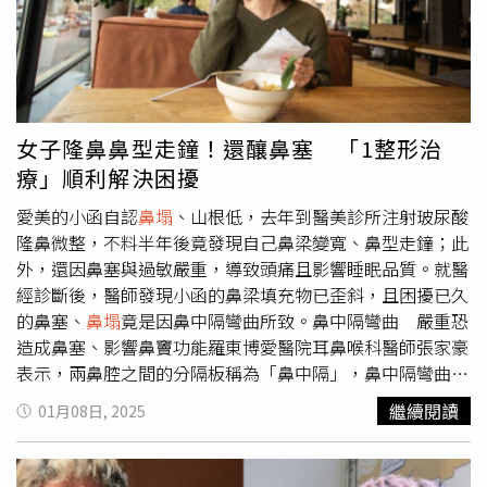
女子隆鼻鼻型走鐘！還釀鼻塞 「1整形治
療」順利解決困擾
愛美的小函自認
鼻塌
、山根低，去年到醫美診所注射玻尿酸
隆鼻微整，不料半年後竟發現自己鼻梁變寬、鼻型走鐘；此
外，還因鼻塞與過敏嚴重，導致頭痛且影響睡眠品質。就醫
經診斷後，醫師發現小函的鼻梁填充物已歪斜，且困擾已久
的鼻塞、
鼻塌
竟是因鼻中隔彎曲所致。鼻中隔彎曲 嚴重恐
造成鼻塞、影響鼻竇功能羅東博愛醫院耳鼻喉科醫師張家豪
表示，兩鼻腔之間的分隔板稱為「鼻中隔」，鼻中隔彎曲其
實很常見，成因可能為先天發育生成，或後天外力意外所
繼續閱讀
01月08日, 2025
致。輕微彎曲不至於影響鼻功能，但嚴重的鼻中隔彎曲可能
造成鼻塞、影響鼻竇功能而產生鼻竇炎。結構式鼻整形手
術 自體組織降低排斥與感染在接受結構式鼻整形手術後，