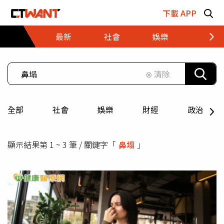
跳至主要內容區塊
下載 APP
最新
社會
娛樂
財經
⊗ 清除
全部
社會
娛樂
財經
政治
顯示結果第 1 ~ 3 筆 / 關鍵字「
鼻塌
」