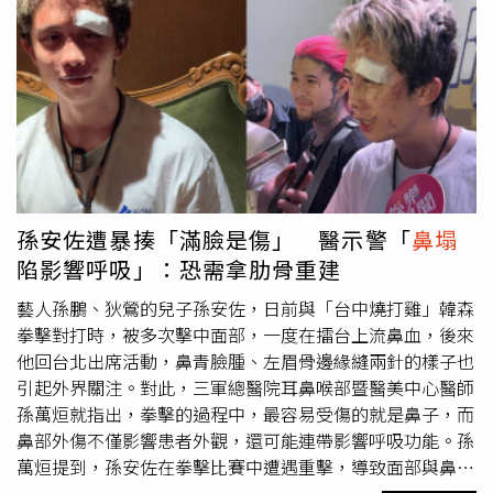
小函鼻塞症狀減輕，鼻型變挺，鼻問題全改善。張家豪解
釋，結構式鼻整形手術是從根本改善鼻樑結構。術中取病人
胸下緣第6根肋骨約4公分骨骼，當作鼻整形材料。因是自體
組織，因此不會造成排斥與感染；取出小部分肋骨，也不會
影響呼吸、不會影響身體健康。張家豪先清除鼻樑裡原本的
玻尿酸、手術移除彎曲的鼻中隔骨刺，矯正鼻中隔彎曲，再
將小函的自體肋骨當作鼻中隔延長移植物與鼻樑墊高素材。
鼻中隔延長、鼻樑墊高，都讓鼻子顯得更立體。東方人鼻中
隔彎曲比例不低 就醫改善鼻功能與外觀張家豪醫師提醒，
孫安佐遭暴揍「滿臉是傷」 醫示警「
鼻塌
坊間醫美微整形多使用玻尿酸、微晶瓷等填充物注射進入鼻
陷影響呼吸」：恐需拿肋骨重建
樑，但效果大多只能維持半年，半年過後這些填充物可能被
身體吸收，也可能往外擴，導致鼻樑變寬，效果適得其反。
藝人孫鵬、狄鶯的兒子孫安佐，日前與「台中燒打雞」韓森
此外，東方人鼻中隔彎曲比例不低，結構式鼻整形手術便是
拳擊對打時，被多次擊中面部，一度在擂台上流鼻血，後來
針對鼻子的中央結構-鼻中隔進行調整的手術。張家豪醫師
他回台北出席活動，鼻青臉腫、左眉骨邊緣縫兩針的樣子也
表示，大多病人都是因鼻塞困擾前來求診，術後鼻部功能與
引起外界關注。對此，三軍總醫院耳鼻喉部暨醫美中心醫師
外觀都一併改善。
孫萬烜就指出，拳擊的過程中，最容易受傷的就是鼻子，而
鼻部外傷不僅影響患者外觀，還可能連帶影響呼吸功能。孫
萬烜提到，孫安佐在拳擊比賽中遭遇重擊，導致面部與鼻部
受損，這類「塌鼻」與「歪鼻」的情況也再次掀起大家對高