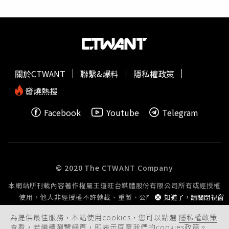
3排座椅空間非常寬敞，坐滿8名成人完全不是問題，問題在
於上下車時會因為離地高有點辛苦，以及停車格空間不足。
此外，第3排乘客還有專屬天窗、加大的兩側後窗面積；且
第2排、第3排座椅均具備加熱功能、ISOFIX兒童座椅固定
裝置、3組三點式安全帶，還配置車頂把手、置杯架、置物
袋、閱讀燈跟Meridian 400瓦音響系統的揚聲器，讓第3排
關於CTWANT
聯繫&爆料
隱私權政策
乘客有種「被好好對待」的尊榮感，不過根據本刊記者實際
乘坐後會建議以2成人1小孩的方式入座，空間會更寬裕。軸
發燒熱搜
距與一般版相同，不過車長增加340mm在後廂位置，因此
Facebook
Youtube
Telegram
第3排空間相當寬敞。（圖／黃耀徵攝）第3排有專屬天窗、
加大兩側後窗面積，不會有被虧待的感覺。（圖／黃耀徵
攝）除了第3排空間驚人以外，後行李廂在不打平的情況下
有290公升可容納，加上第2排座椅可前後滑移、調整椅背
角度的功能，提升整車空間機能，如果將後座椅全部打平，
© 2020 The CTWANT Company
更可擴充容納空間到1,876公升。後行李廂空間寬敞，最多
本網站所刊載內容著作權屬王道旺台媒體股份有限公司所有或經授權
可到1,876公升。（圖／黃耀徵攝）雖然受原廠限制，在試
使用，他人非經授權不許轉載、重製、公開播送或公開傳輸。
知道了，請關閉視窗
車時無法親自體驗，不過130搭載Land Rover Terrain
Response 2 第二代全地形反應系統，在面對不同地形時，
為提供最佳服務，本站使用cookies，您可以點選
隱私權政策
不僅車內具有多種行車模式選擇，還可設定自動模式使系統
查看，若繼續瀏覽網頁，即表示同意我們的cookies政策。