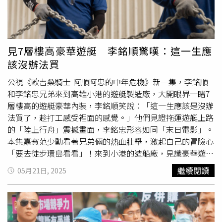
地工作時，曾看過有人飼養鴕鳥，自己也動念買了10隻回
來，不過最後只活下來2隻。兩隻鴕鳥都是公的，經常在一
起打架。13日當天，張先生飼養鴕鳥的柵欄因為鴕鳥打架被
打壞了，其中一隻鴕鳥便趁隙溜出來，沒想到就一路跑上了
見7層樓高豪華遊艇 李銘順驚嘆：這一生應
快速道路。「我在後面追了好久，追不上牠。最後只好掉頭
該沒辦法買
回去牽摩托車追。」張先生笑著表示，當他騎車回來時，鴕
鳥已經不知道跑到哪裡去，後來還是有人告訴他在網路上看
公視《歐吉桑騎士-阿順阿忠的中年危機》新一集，李銘順
到鴕鳥的消息，他才循線找了過去。當時鴕鳥已經跑上了一
和李銘忠兄弟來到高雄小港的遊艇製造廠，大開眼界一睹7
條鄉間小路，他最後花了人民幣600元（約新台幣2470元）
層樓高的遊艇豪華內裝，李銘順笑說：「這一生應該是沒辦
請了附近6個當地人一同幫忙，才把鴕鳥逮住送回了家。張
法買了，趁打工感受裡面的感覺。」他們見證拖運遊艇上路
先生也心有餘悸的表示，好在溜出來的鴕鳥沒有傷到人，也
的「陸上行舟」震撼畫面，李銘忠形容如同「末日電影」。
沒刮壞人家的車。他已經將2隻鴕鳥分開飼養，之後也會特
本集嘉賓范少勳看著兄弟倆的熱血壯舉，激起自己的冒險心
別注意，避免類似事件再度發生。
「要去徒步環島看看」！來到小港的造船廠，見識豪華遊艇
是如何透過一雙雙匠人的手細細打造。他倆不但參與實作，
繼續閱讀
05月21日, 2025
凌晨更完整見證「陸上行舟」。李銘順回憶：「我沒看過陸
上行舟，也是第一次在船廠裡打工。遊艇在這一生應該是沒
辦法買了，打工順便近看一下，感受站在裡面的感覺。」陸
上行舟移動時，李銘順置身遊艇上，李銘忠與范少勳則步行