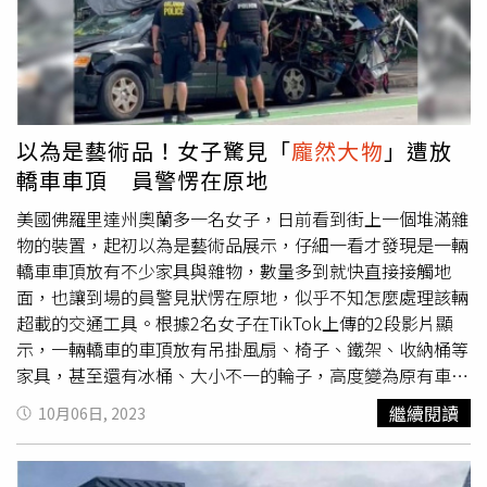
鹿。對此，國道警方表示，相關事發原因仍待進一步調查，
而該頭誤入國道的水鹿是圈養或為野生也需再釐清，同時也
呼籲民眾，若有豢養動物應妥善照顧，如發現動物誤闖道路
致肇事，將依《道路交通管理處罰條例》最高處以600元罰
鍰，也將追究飼主相關民刑事責任。
以為是藝術品！女子驚見「
龐然大物
」遭放
轎車車頂 員警愣在原地
美國佛羅里達州奧蘭多一名女子，日前看到街上一個堆滿雜
物的裝置，起初以為是藝術品展示，仔細一看才發現是一輛
轎車車頂放有不少家具與雜物，數量多到就快直接接觸地
面，也讓到場的員警見狀愣在原地，似乎不知怎麼處理該輛
超載的交通工具。根據2名女子在TikTok上傳的2段影片顯
示，一輛轎車的車頂放有吊掛風扇、椅子、鐵架、收納桶等
家具，甚至還有冰桶、大小不一的輪子，高度變為原有車身
的2倍，保險桿則因乘載過重的物品，幾乎要與雜物一同接
繼續閱讀
10月06日, 2023
觸地面，而她最初以為是藝術品展示，仔細一看發覺並非如
此。值得一提的是，車主還將轎車開去加油站加油，甚至直
接行駛於道路上，直到碰見警方攔查才在路邊停下。不過，