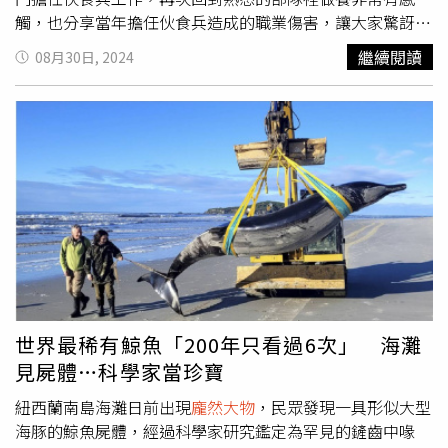
觸，也分享當年擔任伙食兵造成的職業傷害，讓大家驚訝這
個工作真的是非常困難，正當姚元浩、莎莎，郭泓志與乱彈
繼續閱讀
08月30日, 2024
阿翔、張立東在廚房忙到不可開交，出餐時間眼看就要來不
及，姚元浩突然大喊：「我覺得還是需要小幫手耶！」莎莎
則笑著指正說：「啊！小幫手（楊一展）就在你旁邊呀！」
楊一展也立即出聲回應：「正在努力中。」可見大家被逼到
都時空混淆了。面對空軍官兵共350人的營養午餐，卻只有
2小時的備餐時間，姚元浩首度舉白旗跟士官長討救兵：
「時間過太快了，真的來不及，拜託士官長可以派出最強兵
力來支援嗎？」此外，姚元浩、莎莎，郭泓志、乱彈阿翔與
張立東也接下清洗空軍飛機的重要任務，姚元浩直言：「這
是我人生第一次洗過這麼大的物體，跟洗車完全不一樣！」
乱彈阿翔則是天真地問：「我以為飛機都是開進去一台機
器，就會有機器幫忙洗乾淨，今天真的都沒有機器嗎？」大
世界最稀有鯨魚「200年只看過6次」 海灘
家面對如此
龐然大物
都有點沒輒，張立東還被超強水柱絆
見屍體…科學家當珍寶
倒，差點無法繼續完成任務。姚元浩帶領《嗨！營業中》夥
紐西蘭南島海灘日前出現
龐然大物
，民眾發現一具形似大型
伴們一起清洗飛機。（圖／好看娛樂提供）
海豚的鯨魚屍體，經過科學家研究鑑定為罕見的鏟齒中喙