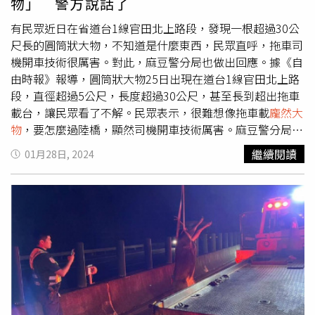
物」 警方說話了
有民眾近日在省道台1線官田北上路段，發現一根超過30公
尺長的圓筒狀大物，不知道是什麼東西，民眾直呼，拖車司
機開車技術很厲害。對此，麻豆警分局也做出回應。據《自
由時報》報導，圓筒狀大物25日出現在道台1線官田北上路
段，直徑超過5公尺，長度超過30公尺，甚至長到超出拖車
載台，讓民眾看了不解。民眾表示，很難想像拖車載
龐然大
物
，要怎麼過陸橋，顯然司機開車技術厲害。麻豆警分局回
應，他們會調查該特殊送貨任務有無申請臨時通行證，調閱
繼續閱讀
01月28日, 2024
監視器發現，拖車載鋼鐵超大組件行經路口，而後方有廂型
車維護，最後停官田段。警方說，目前分局已找車主到案，
如有違規將依規定舉發。警方提醒，如果車輛載有超重、超
長、超寬、超高物品，要請領臨時通行證，後方也要有車輛
防護，以免危害用路人的行車安全，或是因為碰撞造成財物
損失。據《道路交通管理處罰條例》，汽車裝載貨物超過規
定之長度、寬度、高度，裝載整體物品有超重、超長、超
寬、超高，而未請領臨時通行證，或未懸掛危險標識，有下
列情形之一者，處汽車所有人新臺幣3000元以上1.8萬元以
下罰鍰，並責令改正或禁止通行。