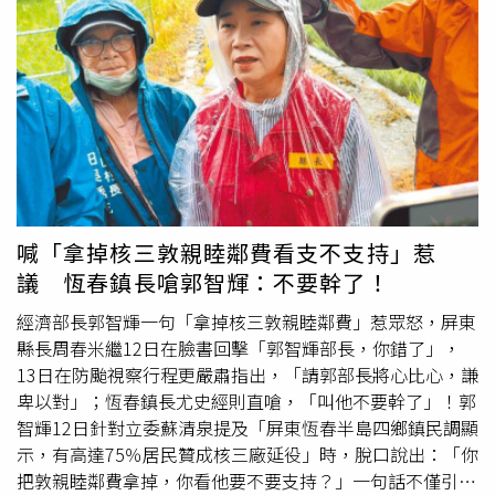
導者塔林教授（Professor Geraint Tarling）警告，這將迫
使企鵝繞遠路尋食，恐無法及時返回雛鳥身邊，造成族群威
脅。澳洲國立大學研究則提醒，南極環境正在發生快速且交
互作用的變化。研究首席作者艾布拉姆教授（Professor
Nerilie Abram）指出，只要全球氣溫再上升零點幾度，冰
層、海洋與生態系統惡化將急速加劇。她直言，若A23a完
全崩塌，將帶來「對後代而言的災難性後果」。英國南極調
查局物理海洋學家梅傑斯博士（Dr Andrew Meijers）補
充，A23a目前結構仍完整，尚未像以往巨型冰山般分裂，
但它正處於洋流迴圈中，依照觀測極可能再次漂向南喬治
喊「拿掉核三敦親睦鄰費看支不支持」惹
亞。一旦撞上海底大陸架並被卡住，將對區域生態造成長期
議 恆春鎮長嗆郭智輝：不要幹了！
阻斷效應。實際上，A23a近月已持續掉落碎塊沉入海中，
雖體積縮小，仍是當今世界最大的漂浮冰體，規模甚至被比
經濟部長郭智輝一句「拿掉核三敦親睦鄰費」惹眾怒，屏東
擬為整個夏威夷島。專家憂心，人類對南極快速變化的理解
縣長周春米繼12日在臉書回擊「郭智輝部長，你錯了」，
仍極有限，但跡象已顯示生態環境正進入自我延續的劇烈變
13日在防颱視察行程更嚴肅指出，「請郭部長將心比心，謙
動。當這座
龐然大物
從太空都能清晰可見，冰白巨影不僅是
卑以對」；恆春鎮長尤史經則直嗆，「叫他不要幹了」！郭
震撼景象，更是全球暖化影響下最直觀的警訊，提醒世人南
智輝12日針對立委蘇清泉提及「屏東恆春半島四鄉鎮民調顯
極正經歷一場前所未有的巨變。
示，有高達75％居民贊成核三廠延役」時，脫口說出：「你
把敦親睦鄰費拿掉，你看他要不要支持？」一句話不僅引發