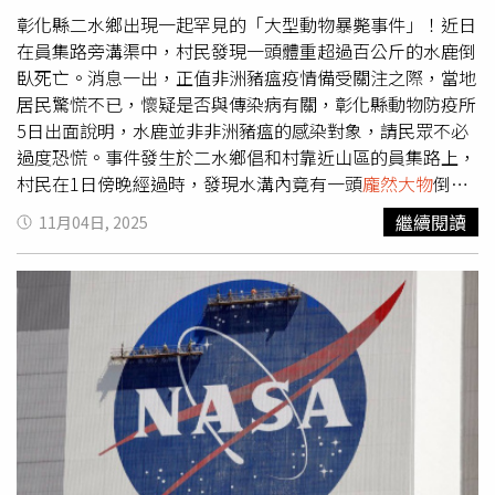
出沒的時間，但能釣到上百斤「怪物級」野生龍膽石斑實屬
彰化縣二水鄉出現一起罕見的「大型動物暴斃事件」！近日
罕見。馮仕學能在「三分鐘搏大魚」成功，讓釣友們稱羨不
在員集路旁溝渠中，村民發現一頭體重超過百公斤的水鹿倒
已，也稱讚他的釣技超群。馮仕學笑說，這隻市價逾4萬元
臥死亡。消息一出，正值非洲豬瘟疫情備受關注之際，當地
「怪物級」大龍膽石斑他不會賣，處理後會分送親友享用。
居民驚慌不已，懷疑是否與傳染病有關，彰化縣動物防疫所
5日出面說明，水鹿並非非洲豬瘟的感染對象，請民眾不必
過度恐慌。事件發生於二水鄉倡和村靠近山區的員集路上，
村民在1日傍晚經過時，發現水溝內竟有一頭
龐然大物
倒地
不起，由於該地平時就有少量水鹿出沒紀錄，但這次竟有成
繼續閱讀
11月04日, 2025
年水鹿暴斃在路邊，讓居民議論紛紛，村長鄭慶松指出，該
頭水鹿體重超過百公斤，非一般人力能搬動，加上適逢當地
「跑水節」活動，人力吃緊，直至3日才由清潔隊派員將屍
體移除。鄭村長進一步透露，從現場觀察，水鹿身上並無明
顯外傷，看不出有車禍或野狗攻擊的痕跡，推測可能是年老
或體力不支自然死亡，他也說，近年來村內山區常可見水鹿
出沒，至少有3頭固定活動，其中一頭去年還曾被車撞傷，
但最終逃回山林。不過，村民對此仍心存疑慮，有人擔心近
期非洲豬瘟疫情延燒，會不會擴散到其他動物；對此，彰化
縣動防所立即回應，強調非洲豬瘟病毒僅會感染家豬與野