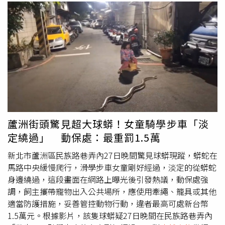
蘆洲街頭驚見超大球蟒！女童騎學步車「淡
定繞過」 動保處：最重罰1.5萬
新北市蘆洲區民族路巷弄內27日晚間驚見球蟒現蹤，蟒蛇在
馬路中央緩慢爬行，滑學步車女童剛好經過，淡定的從蟒蛇
身邊繞過，這段畫面在網路上曝光後引發熱議，動保處強
調，飼主攜帶寵物出入公共場所，應使用牽繩、籠具或其他
適當防護措施，妥善管控動物行動，違者最高可處新台幣
1.5萬元。根據影片，該隻球蟒疑27日晚間在民族路巷弄內