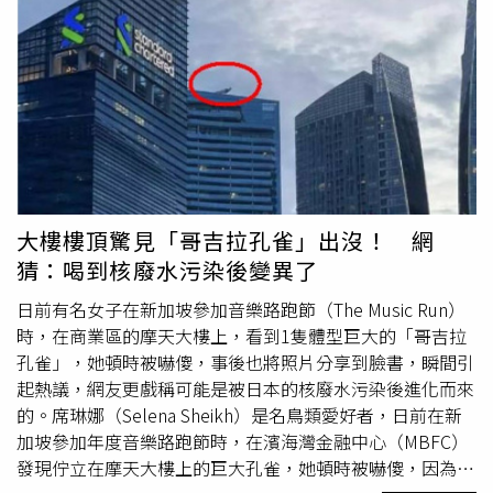
這個特殊情況也讓員警愣在一旁，似乎非常困惑，不知怎麼
處理該輛超載的交通工具。轎車駕駛遭到攔查，警方卻都愣
在原地。（圖／翻攝自TikTok@hellofromimani）駕駛還將
轎車開到加油站。（圖／翻攝自TikTok@__prettyneshaa）
轎車放有吊掛風扇、椅子、鐵架、收納桶等家具，甚至還有
冰桶、大小不一的輪子。（圖／翻攝自
TikTok@__prettyneshaa）相關畫面一出引起熱議，其中一
段影片目前累積破百萬個讚、超過5000則留言與收藏，不
少網友紛紛直呼「警察很困惑」、「我敢打賭，他們一次就
大樓樓頂驚見「哥吉拉孔雀」出沒！ 網
把所有的雜貨都搬上去了」、「我喜歡『畢卡索』」、
猜：喝到核廢水污染後變異了
「不，一定是藝術裝置」、「我見過類似場景，通常是跳蚤
市場的小販帶著東西來賣」、「我只想知道，他們到底怎麼
日前有名女子在新加坡參加音樂路跑節（The Music Run）
把這些東西都弄上去」。針對網友直呼「不，一定是藝術品
時，在商業區的摩天大樓上，看到1隻體型巨大的「哥吉拉
展示」，女子回應，最初也有這麼想過。（圖／翻攝自
孔雀」，她頓時被嚇傻，事後也將照片分享到臉書，瞬間引
TikTok@hellofromimani）
起熱議，網友更戲稱可能是被日本的核廢水污染後進化而來
的。席琳娜（Selena Sheikh）是名鳥類愛好者，日前在新
加坡參加年度音樂路跑節時，在濱海灣金融中心（MBFC）
發現佇立在摩天大樓上的巨大孔雀，她頓時被嚇傻，因為孔