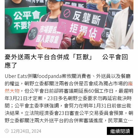
於馬路前方的引導隊伍，李銘忠說：「從下面看上去是一個
體積很大的
龐然大物
，在路上的樣子好像末日電影裡海嘯來
襲，整條船像浮在馬路上。」范少勳驚奇說：「我第一次看
到好像在作夢夢遊一樣，凌晨兩三點看到船在路上移動，看
到船從一棟又一棟的房子前面經過，甚至比有些房子還高，
如果我是住在房子裡的人第一次看到，應該也會覺得自己在
作夢吧。」兄弟倆異口同聲敬佩造船廠及駕駛拖船卡車的師
傅們，「怎麼安排這麼大一艘遊艇在路上行走，每分每寸都
憂外送兩大平台合併成「巨獸」 公平會回
要計算得很精準，非常細緻的專業。」李銘忠補充說，行經
應了
路段的紅綠燈都要考量進去，必要時先拆除移開，「整個過
程我都在捏冷汗」。李銘順（右起）、范少勳、李銘忠體驗
Uber Eats併購foodpanda案攸關消費者、外送員以及餐廳
遊艇的設施。（圖／公視提供）
的權益，朝野立委都關注兩者合併是否會成為獨占市場的
龐
然大物
，但公平會日前卻將審議期延長60個工作日，最遲明
年3月21日才定案，23日多名朝野立委要求勿再延宕裁決時
間；公平會主委李鎂強調，會努力在明年1月31日前做出裁
決結果。立法院經濟委會23日審查公平交易委員會預算，朝
野立委都關注兩大外送平台的合併案審議進度，民眾黨立委
張啓楷強調審議結果不能再拖，明年1月結果就應要出來；
繼續閱讀
12月24日, 2024
國民黨立委謝依鳯則指出，美國候任總統川普有意退出