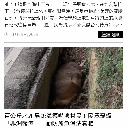
扯了！這根本海中王者！」，馮仕學興奮表示，在釣友幫忙
下，3分鐘就拉上來，實在很幸運，這隻市價逾4萬元的龍膽
石斑，將分享給親朋好友。馮仕學騎上電動車將釣上的龍膽
石斑載往停車場。（圖／民眾提供／郭良傑台南傳真）馮仕
學將釣起的大龍膽石斑處理後，分給親友享用。（圖／民眾
繼續閱讀
11月05日, 2025
提供／郭良傑台南傳真）海釣超過10年的馮仕學曾釣過10
幾次「怪物級」龍膽石斑，最高紀錄是142.5台斤，這尾
130台斤（約79公斤）只是他的紀錄之一。3日中午12點40
分許，他見到綁在海堤欄桿上的釣桿突然大抖動，馬上抓住
釣桿收線，發現是隻
龐然大物
，整支釣桿都被拉彎，雙方展
開一陣拚搏，逐步收線拉近一看，證實是上百台斤「怪物
級」野生龍膽石斑。這隻野生龍膽石斑並沒有太多抵抗和拚
搏，很快就被拉到堤岸邊，約3分鐘後被馮仕學和釣友拉
起，重達130台斤，讓他與釣友們都非常振奮。他說，「一
個人要將這種怪物級大魚拉上岸實在很不容易，幸好旁邊有
朋友幫忙！」釣起「怪物級」龍膽石斑後，馮仕學將特別做
成「魚拓」儲存紀錄。（圖／民眾提供／郭良傑台南傳真）
百公斤水鹿暴斃溝渠嚇壞村民！民眾憂爆
安平漁光島北堤是南部許多海釣客喜愛的熱門釣點，平時即
「非洲豬瘟」 動防所急澄清真相
有不少釣友駐守，每年秋天東北季風期是野生龍膽石斑最常