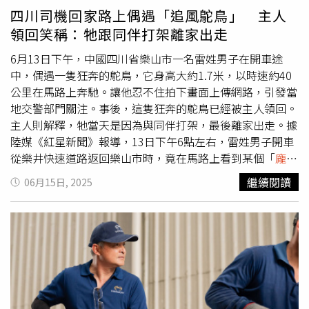
四川司機回家路上偶遇「追風鴕鳥」 主人
領回笑稱：牠跟同伴打架離家出走
6月13日下午，中國四川省樂山市一名雷姓男子在開車途
中，偶遇一隻狂奔的鴕鳥，它身高大約1.7米，以時速約40
公里在馬路上奔馳。讓他忍不住拍下畫面上傳網路，引發當
地交警部門關注。事後，這隻狂奔的鴕鳥已經被主人領回。
主人則解釋，牠當天是因為與同伴打架，最後離家出走。據
陸媒《紅星新聞》報導，13日下午6點左右，雷姓男子開車
從樂井快速道路返回樂山市時，竟在馬路上看到某個「
龐然
大物
」在前面奔跑，認不住拿起手機拍攝。當他開車從旁邊
繼續閱讀
06月15日, 2025
經過時，才看清楚原來是一隻鴕鳥。雷姓男子指出，這隻鴕
鳥目測大約有1.7公尺高，速度大約有每小時40公里，「可
能是天氣熱，路面很燙，所以牠跑得很快！」雷姓男子還表
示，由於當時路上車子很多，他也沒有辦法停下來關心，最
後不知道牠怎麼了。鴕鳥遛大街的畫面曝光後，引起當地網
友討論，不少人都關心這隻鴕鳥是從哪跑出來的，還一度引
起當地交警部門的關注。不過據了解，該隻鴕鳥在不久被就
已經被飼主領回。飼主張姓男子受訪時表示，自己過去在外