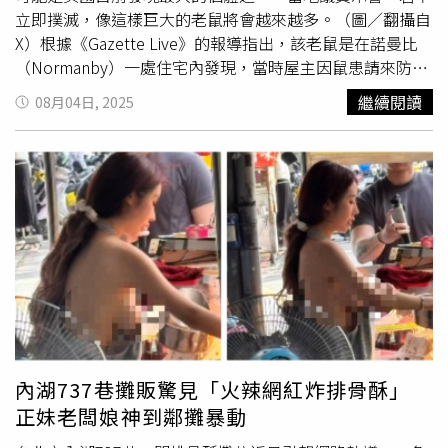
立即撲滅，像這樣巨大的老鼠將會越來越多。（圖／翻攝自
X）根據《Gazette Live》的報導指出，該老鼠是在諾曼比
（Normanby）一處住宅內發現，當時屋主因鼠患請來防治
人員，結果竟發現這隻
龐然大物
正在屋內築巢。照片曝光
繼續閱讀
08月04日, 2025
後，引起社群媒體熱議，並被形容為「下水道巨鼠」。目前
尚不清楚該老鼠如何進入屋內，但鄰近地區後巷早有鼠患傳
聞。對此，當地Eston選區議員大衛泰勒（David Taylor）
與史蒂芬馬丁（Stephen Martin）呼籲地方政府盡速處理。
他們主張Redcar與Cleveland市議會應進行全面鼠患調查與
清除計畫，並與社區業者、房東及社會住宅機構合作，共同
遏止鼠患蔓延。議員指出，部分公共垃圾桶經常滿溢，加上
餐飲業者未妥善處理垃圾，為老鼠提供穩定食源。此外，市
區內的雜草叢生區域也為老鼠提供了隱蔽空間。泰勒警告，
若放任不管，鼠患將成日常，「牠們會繼續繁殖，如果沒有
徹底撲殺，人們將持續面臨這種困擾」。目前該地區的市議
會已不再向私人住戶提供害蟲防治服務，但仍保有一名專責
內湖737巷攤販驚見「火辣網紅炸排骨酥」
處理市有地害蟲問題的全職人員。社會住宅方面，部分單位
正妹老闆娘神到鄰攤暴動
可能視情況提供支援，但並非全面性服務。議員對市府基層