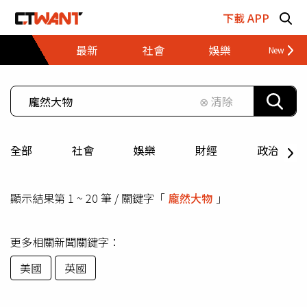
跳至主要內容區塊
下載 APP
最新
社會
娛樂
財經
⊗ 清除
全部
社會
娛樂
財經
政治
顯示結果第 1 ~ 20 筆 / 關鍵字「
龐然大物
」
更多相關新聞關鍵字：
美國
英國