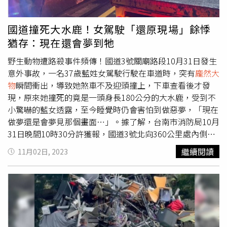
國道撞死大水鹿！女駕駛「還原現場」餘悸
猶存：現在還會夢到牠
野生動物遭路殺事件頻傳！國道3號關廟路段10月31日發生
意外事故，一名37歲藍姓女駕駛行駛在車道時，突有
龐然大
物
瞬間衝出，導致她煞車不及迎頭撞上，下車查看後才發
現，原來她撞死的竟是一頭身長180公分的大水鹿，受到不
小驚嚇的藍女透露，至今睡覺時仍會害怕到做惡夢，「現在
做夢還是會夢見那個畫面…」。據了解，台南市消防局10月
31日晚間10時30分許獲報，國道3號北向360公里處內側車
道，發生一起動物交通事故，警消隨即派員前往救援，到場
繼續閱讀
11月02日, 2023
時發現肇事水鹿已倒地死亡，而藍姓女駕駛則手部、胸口疼
痛，被緊急送往醫院治療。藍姓女駕駛行駛在國道3號關廟
路段時，意外撞死停站在路中央的大水鹿。（圖／報系資料
照）藍女表示，當時她車速大約90多公里，由於周圍路燈稀
疏造成視線昏暗，等到她發現有不明物體站在中線道時，根
本來不及停煞，下車看到鹿角後才驚覺，原來撞到一頭大水