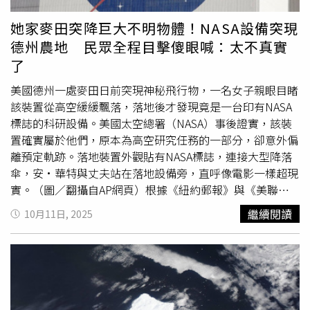
豬，對水鹿、牛、羊等動物皆無影響，為避免環境污染與民
眾恐慌，該具鹿屍已於第一時間送往溪州焚化爐處理。動防
她家麥田突降巨大不明物體！NASA設備突現
所呼籲，民眾若發現野生動物異常死亡，應立即通報，切勿
德州農地 民眾全程目擊傻眼喊：太不真實
隨意接觸或拍打屍體，以維護自身安全與生態健康。同時也
了
提醒大家，防疫期間勿信謠、勿傳謠，讓專業單位釐清真
相，避免無謂恐慌。
美國德州一處麥田日前突現神秘飛行物，一名女子親眼目睹
該裝置從高空緩緩飄落，落地後才發現竟是一台印有NASA
標誌的科研設備。美國太空總署（NASA）事後證實，該裝
置確實屬於他們，原本為高空研究任務的一部分，卻意外偏
離預定軌跡。落地裝置外觀貼有NASA標誌，連接大型降落
傘，安·華特與丈夫站在落地設備旁，直呼像電影一樣超現
實。（圖／翻攝自AP網頁）根據《紐約郵報》與《美聯
社》報導，這起事件發生在德州哈雷郡艾德蒙森
繼續閱讀
10月11日, 2025
（Edmonson）。當地居民安·華特（Ann Walter）於10月
2日表示，她當時從家門口望向天空，看到一個
龐然大物
懸
掛降落傘在空中漂浮，一開始難以辨識。直到該裝置降落在
鄰居的麥田裡，她才驚覺，那是一台近似休旅車大小的箱型
裝置，外觀貼有NASA標誌，連接著一具巨大降落傘，寬度
超過30英尺。「真的太不真實了，沒想到這種事竟然會發生