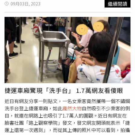
雀在新加坡非常罕見，而且野生孔雀很少會出現在城市中，
繼續閱讀
09月03日, 2023
通常只在南部海岸的聖淘沙島才能看到，更不用說該生物的
體型實在太巨大。席琳娜當時也拿出手機將眼前的景象拍
下，未料當她將相機鏡頭拉近，以便仔細查看孔雀時，才發
現這隻
龐然大物
，並不是孔雀，只是起重機，讓她當場哭笑
不得。事後她也將照片分享到臉書的賞鳥社團，瞬間引起熱
議，許多網友都跟她一樣，第一眼也把這部起重機看成了孔
雀，席琳娜說若真有如此巨大的孔雀，那必定會再掀起哥吉
拉熱潮，還有網友說，可能是被日本的核廢水污染後進化而
來的。
捷運車廂驚現「洗手台」 1.7萬網友看傻眼
近日有網友分享一則貼文，一名女乘客竟然攜帶一個不鏽鋼
洗手台登上捷運車廂，如此
龐然大物
自然吸引不少乘客的側
目，就連在網路上也吸引了1.7萬人的圍觀。近日有網友在
臉書社團「路上觀察學院」發文，發文網友開頭就表示「捷
運上還第一次遇到」，而從其上傳的照片中可以看到，拍攝