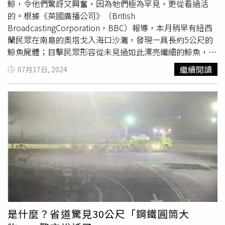
鯨，令他們驚訝又興奮，因為牠們極為罕見，更從看過活
的。根據《英國廣播公司》（British
BroadcastingCorporation，BBC）報導，本月稍早有紐西
蘭民眾在南島的奧塔戈入海口沙灘，發現一具長約5公尺的
鯨魚屍體；目擊民眾形容從未見過如此漂亮纖細的鯨魚，體
型像是大海豚，親眼看過才能體會的視覺衝擊。在民眾即刻
繼續閱讀
07月17日, 2024
通報相關管理單位後，紐西蘭保育部和國立博物館的海洋哺
乳動物專家鑑定，鯨魚屍體為雄性鏟齒中喙鯨，是相當罕見
的物種；保育部的其中一位主管戴維斯（Gabe Davies）
稱，鏟齒中喙鯨是現代罕見的大型哺乳動物之一，「從
1800年代，全世界只有6個樣本記錄」，人類從沒見過牠活
著的樣子。科學家表示鏟齒中喙鯨相當罕見，200年來只看
過6次，且人類未曾見過牠活著的樣子。（圖／美聯社）而
科學家也將透過鏟齒中喙鯨的屍體展開DNA鑑定，以保正確
分類，戴維斯也直言，「以科學和保育角度，這是一項巨大
發現」。據悉，尚未有鏟齒中喙鯨為何如此罕見的說法，但
有一派看法認為，鏟齒中喙鯨生活在非常深層的水域，死後
應該很難被沖上岸，所以牠們才會這麼稀有。
是什麼？省道驚見30公尺「鋼鐵圓筒大