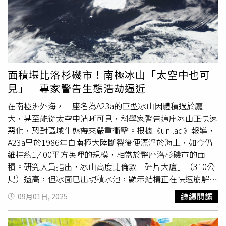
在我們家門口。」華特表示，她當下便聯繫當地警方。隔
日，NASA研究人員開著卡車與拖車抵達現場，將設備回
收。不過在此之前，華特與家人早已搶拍數張現場照片與影
片，記錄這場難得奇景。稍後，NASA哥倫比亞科學氣球中
心（Columbia Scientific Balloon Facility）聯繫華特，說明
該裝置原本搭載在無人高空氣球上，從新墨西哥州薩姆納堡
面積堪比洛杉磯市！南極冰山「太空中也可
（Fort Sumner）發射升空，預定執行高空科研任務，主要
見」 專家警告生態浩劫逼近
用於觀測恆星、星系與黑洞等深空目標。中心人員指出，這
類高空氣球常升至超過20英里（約32公里）高度，用於模
在南極洲外海，一座名為A23a的巨型冰山因體積過於龐
擬太空環境下的觀測條件。至於該裝置為何意外偏離航線，
大，甚至能從太空中清晰可見，科學家警告這座冰山正快速
NASA尚未給出明確解釋。由於美國政府部分部門目前處於
惡化，恐對區域生態帶來嚴重衝擊。根據《unilad》報導，
停擺狀態，NASA與氣球中心皆未正式對外說明。哈雷郡警
A23a早於1986年自南極大陸斷裂後便漂浮於海上，如今仍
方則證實，他們早在設備墜落前就曾接獲NASA來電，表示
維持約1,400平方英哩的規模，相當於整座洛杉磯市的面
正在尋找一套失聯設備。最終，這場「天外來客」雖未造成
積。研究人員指出，冰山高度比倫敦「碎片大廈」（310公
任何災損，卻為當地平靜農村增添一段不尋常的太空插曲。
尺）還高，但冰面已出現積水池，顯示結構正在快速崩解。
根據英國南極調查局（BAS）觀測，A23a正隨盛行洋流逐步
繼續閱讀
09月01日, 2025
接近南喬治亞大陸架。該島僅有冰山一半大小，一旦冰山擱
淺，可能切斷企鵝與海豹的覓食通道。BAS生態系統團隊領