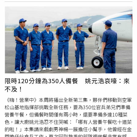
WTO，由於Uber Eats的母公司為美國企業，未來是否會因
此影響該審議案。民進黨立委陳亭妃質疑公平會對合併案的
態度軟弱，若合併案通過恐成大怪獸，日後將難以監管；民
進黨立委賴瑞隆也批兩者合併後市占將達8、9成，全世界沒
有任何一個國家的外送業者市占率超過7成，若通過台灣會
是世界第一個，公平會若作出不恰當裁決將影響政府形象。
李鎂解釋，之所以會延後1個月，是因為Uber Eats美國母公
司以及foodpanda德國母公司協商在17日一起派代表抵台陳
述意見，公平會基於正當程序、慎重起見而延長審議期，未
來會根據雙方的意見、各界意見綜合，依照我國《公平交易
法》的處理原則盡力趕在1月31日前做出裁決結果。公平會
限時120分鐘為350人備餐 姚元浩哀嚎：來
服務競爭處長林慶堂表示，雙方外商代表17日針對各界意見
不及！
作最終答辯，他們認為該合併案有益於整體經濟效益，且市
《嗨！營業中》本周將播出全新第三集，夥伴們移動到空軍
場界定不應限定於外送平台，且潛在的外送業者很容易就可
松山基地指揮部挑戰全新任務，要為350位官兵弟兄們準備
以加入市場競爭，這些意見都會整理納入審議中。
營養午餐，但備餐時間僅有兩小時，還要準備多達10種菜
色，讓大廚姚元浩忍不住哭喊：「哪有人營養午餐吃十道菜
的啦！」本集請來戲劇男神楊一展擔任小幫手，他曾經在金
門擔任伙食兵工作，再次回到熟悉的部隊裡做餐非常有感