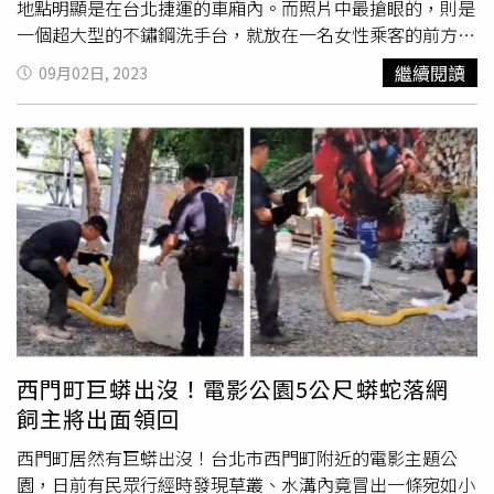
地點明顯是在台北捷運的車廂內。而照片中最搶眼的，則是
一個超大型的不鏽鋼洗手台，就放在一名女性乘客的前方。
畢竟捷運車廂內出現洗手台是個非常罕見的事情。文章貼出
繼續閱讀
09月02日, 2023
至今不到24小時，已經吸引了超過1.7萬人按讚，就有網友
留言表示「還好啦！我之前還帶著一桶蛋搭車」、「其實這
是最新研發的四腳行走輔助器」、「等等會有乘客客訴：洗
手槽沒洗手乳怎麼洗手」、「大家都誤會了，它是捷運行動
餐車」、「防疫新生活，上車請洗手」。根據台北捷運規
定，旅客攜帶隨身物品及行李限制規定為「任一件最長邊不
得超過165公分，且長、寬、高之和不得超過220公分。但
輪椅、代步車、嬰兒車、自行車、衝浪板、寵物車、低音提
琴及其他經本公司公告物品，不在此限。」而依照網路資料
顯示，這款洗手台的長寬高之和並沒有超過220公分，因此
符合台北捷運的運輸規範。
西門町巨蟒出沒！電影公園5公尺蟒蛇落網
飼主將出面領回
西門町居然有巨蟒出沒！台北市西門町附近的電影主題公
園，日前有民眾行經時發現草叢、水溝內竟冒出一條宛如小