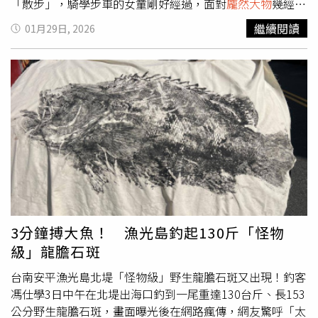
「散步」，騎學步車的女童剛好經過，面對
龐然大物
幾經猶
豫後，還是淡定的從球蟒旁離開，畫面曝光後也引發熱議。
繼續閱讀
01月29日, 2026
蘆洲分局表示，單憑影片無法辨別是否為飼主或是野生，
《道路交通管理處罰條例》第84條「疏縱或牽繫動物在道路
奔走，妨害交通者」，處飼主或行為人新台幣300元以上，
600元以下罰鍰。新北動保處則說，依《新北市動物保護自
治條例》第7條規定，飼主攜帶寵物出入公共場所，應使用
牽繩、籠具或其他適當防護措施，妥善管控動物行動，若查
證未依規定辦理，最高可處1萬5000元罰鍰，應呼籲飼主善
盡管理責任，避免影響公共安全，民眾如有發現類似情形，
可即時通報1959交由動保處處理。
3分鐘搏大魚！ 漁光島釣起130斤「怪物
級」龍膽石斑
台南安平漁光島北堤「怪物級」野生龍膽石斑又出現！釣客
馮仕學3日中午在北堤出海口釣到一尾重達130台斤、長153
公分野生龍膽石斑，畫面曝光後在網路瘋傳，網友驚呼「太