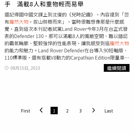
手 滿載8人和重物輕而易舉
若發現路上有蜂窩、蛇類，民眾千萬不要碰觸，可先通報警
消，動保處獲報會派員協助處理。
還記得國中國文課上到沈復的《兒時記趣》，內容提到「忽
有
龐然大物
，拔山倒樹而來」，當時很難想像那是什麼感
覺，直到這次本刊記者試駕Land Rover今年3月在台正式發
表的Defender 130，那可以滿載8人的寬敞空間、難以錯認
的霸氣輪廓、堅毅強悍的性能表現，讓我感受到這
龐然大物
的能力和魅力。Land Rover Defender在台導入90短軸版、
110標準版，還有搭載V8動力的Carpathian Edition限量車
型，今年3月台灣捷豹路虎更宣布再添新成員130 X P400，
繼續閱讀
08月15日, 2023
完整Defender家族在台灣的陣容。身為Defender家族最大
的全地形越野休旅，130除了承襲向初代Defender致敬的方
正輪廓、圓形車前矩陣式LED頭燈與車後重新設計的後尾燈
以外，引擎蓋、車頂與車頂架加入亮澤黑對比色，以及標配
的20吋輪圈、側開式尾門、後掛的備胎，就要人第一眼就感
受到他的穩重、個性，卻仍保有經典的元素。Defender
First
1
2
3
Last
130也帶有許多經典元素，包含圓形車前矩陣式LED頭燈。
（圖／黃耀徵攝）車身尺碼5,358x2,008x1,970mm，軸距則
與標準版相同為3,022mm，不過後廂增加340mm，因此第