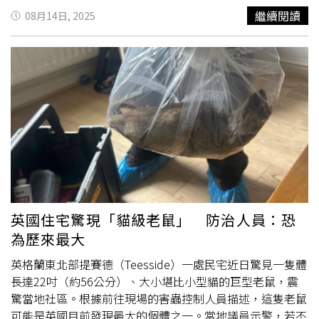
地方反彈，也遭周春米強烈回擊。周春米昨直言：「在美麗
繼續閱讀
08月14日, 2025
的恆春半島設核三廠，與半島鄉親共存40年，這個
龐然大物
雖然擔負著台灣相關產業發展，也與恆春人榮辱與共，回饋
金則有它的歷史緣由與法律規範目的，請郭部長將心比心，
謙卑以對。」周春米12日晚間即在臉書發文抨擊「郭智輝部
長，你錯了」，認為恆春居民40年來在第一線與核三廠共
存，承受的是不安與風險，從來不是特權與好處；鄉親要的
是安全，是安心！「什麼經濟部長？叫他不要幹了！」尤史
經更是氣憤道，核三睦鄰回饋金是用來進行公共建設，並非
進入私人口袋，是有法律、有機制的，當初參考日本核電廠
的制度而設置，不是恆春獨有，為何拿睦鄰回饋金當作核三
延不延役的操作，恆春人很不服氣。屏東縣議員盧玟欣也
說，恆春人奉獻40年，如今用一句話來毀滅，未免也太看不
英國住宅驚現「貓級老鼠」 防治人員：恐
起人了！台北市長蔣萬安表示，希望執政黨有務實解決問題
為歷來最大
的能源韌性，而不是只搞意識形態的執政任性，在安全無虞
下能有多元能源組合穩定供電，是台灣絕大多數民眾的需
英格蘭東北部提賽德（Teesside）一處民宅近日驚見一隻體
求。
長達22吋（約56公分）、大小堪比小型貓的巨型老鼠，震
驚當地社區。根據前往現場的害蟲控制人員描述，這隻老鼠
可能是英國目前發現最大的個體之一。當地議員示警，若不