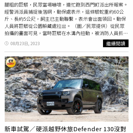
腿粗的巨蟒，民眾當場嚇壞，連忙跑到西門町派出所報案。
經警消派員捕捉後落網，動保處表示，這條蟒蛇重約60公
斤、長約5公尺，飼主已主動聯繫，表示會出面領回。動保
人員將巨蟒從公園躲藏處拉出。 （圖／民眾提供）從民眾
拍攝的畫面可見，當時巨蟒在水溝內扭動，被消防人員抓住
頭部，花了好一段時間，才順利將巨蟒從水溝內拉出來，其
繼續閱讀
08月23日, 2023
中一人兩隻手緊緊控制巨蟒的頭部，另一人則是拿出網袋和
員警合作將巨蟒從尾部放入袋中，並趕緊將袋口拉上，以免
蟒蛇再竄出來。巨蟒出沒電影主題公園的事件發生在17日上
午8時許，當時一名50多歲的婦人發現這條蟒蛇，整個人嚇
壞，由於無法致電通報，於是連忙抱到西門町派出所報案，
警方原以為只是普通蛇類，沒想到趕抵顯場後竟發現是「如
此
龐然大物
」，當場也嚇傻，於是通報動保人員到場協助。
動保處23日表示已在官網公告相關資訊，飼主主動聯繫，表
示將出面領回。（圖／動保處提供）動保處23日指出，當天
獲報後派員到場協助，隔天把蟒蛇帶回收容，蟒蛇初步看似
應為網紋蟒，長度為5公尺，可能是有民眾飼養，趁隙逃逸
跑至戶外被民眾發現。動保處表示，已在官方網站公告蟒蛇
新車試駕／硬派越野休旅Defender 130沒對
相關資訊，飼主也主動聯繫並會出面領回；動保處也呼籲，