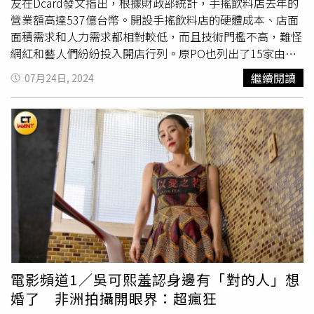
似順風順水，藤野卻迷失了自我及創作動力的時刻，傳來了
友在Dcard發文指出，根據財政部統計，手搖飲料店去年的
京本遭逢意外的消息......《驀然回首》的日文原名是英文
營業額高達537億台幣。開設手搖飲料店的硬體成本、店面
「Look Back」，故事名稱就有許多層意義，包括藤野終於
面積需求和人力需求都相對較低，而且技術門檻不高，難怪
願意回看過往她與京本的人生，實際上京本也總是走在她的
網紅和藝人們紛紛投入開店行列。原PO也列出了15家由名
身後，要回頭才看得到後方的她。直到最後，藤野鼓起勇氣
人開設的手搖飲料店，包括周杰倫的「麥吉 machi
繼續閱讀
07月24日, 2024
轉動門把，走進她從來沒有進入的京本房間，她才發現京本
machi」、無尊的「無飲」、謝承均的「黛黛茶
的人生從兩人相遇之前直到人生的最終，都一直看著她的背
DailyDae」、陳建州的「春陽茶事」、YRT「欸你這週要幹
影持續往前邁進，甚至是那件掛在門上，有著藤野簽名的和
嘛」的弟弟阿勳和室友Miffy的「有飲」、廖老大的「阿娘
服外掛。《驀然回首》藤野是校園裡連載四格漫畫的風雲人
喂！廖老大」、台灣男團可米小子前成員Peter的「萬
物。（圖／采昌提供）「妳叫我走出房間，真是太好了！」
波」、滴妹的「再睡五分鐘」、蕭敬騰的「署茗職茶
藤本樹捕捉了少女之間敏感幽微的心境，青春的惆悵氣味，
@AtTea」、ToyZ的「拾汣茶屋」、製作人B2的「法蘭西紅
以及友誼的複雜性。每個人都在自己沒有發現的所在，成為
茶公司」、陳零九的「Nine_tea 九茶」、ㄚ頭的「不要對
了某人的偶像或假想敵。繭居族京本因為藤野的四格漫畫，
我尖叫」、網美君君等人合開的「五桐號」以及吳思賢和
開啟了徹底不同的人生，而藤野也是在看到京本的作品之
LULU合開的「COFFEE.TEA.OR」。原PO表示，超商的茶
後，燃起了持續進步的鬥志。京本是曾經使藤野放棄漫畫的
飲價格便宜很多，還常常有特價活動，「但手搖店還是一直
對手，也是單純地愛著藤野才華的人。這是粉絲與偶像雙向
倒一直開，像我家附近是一家手搖店倒了，馬上又會再開一
奔赴的關係，她們既是彼此唯一的戰友，也是讓對方持續進
家其他的手搖店」，這也讓他好奇地詢問，「滴妹之前也說
電影頻道1／吳可熙羞認身邊有「對的人」想
步的最強動力。兩個完全不同的女孩彷彿陰陽兩面，兩人都
靠手搖飲品年收
2億台幣
，但現在競爭那麼激烈、飽和的市
婚了 非洲拍攝開眼界：超瘋狂
認為自己完全比不上對方，也都看見了對方閃閃發光的那一
場，開飲料店還這麼賺的嗎？你們最看好哪間手搖店呢？」