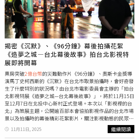
音樂家，一探天才和凡人在追逐藝術過程中的孤獨與壯烈。
卡爾（克里斯多福赫斯特飾）的生活步調始終像鐘錶般地精
三部作品共同展現文學與影像交會的深度與力量。《那個男
準。他對鎮上每個顧客的喜好聊若指掌，並以能為他們挑選
人》則改編自平野啟一郎的同名小說，描述一名律師發現一
到最合適的書而感到自豪。每天總將一本本書，親手包好、
名死去男子生前冒用他人姓名與人生。（圖／海鵬提供）近
送到顧客的家門口。直到有天，他井然有序的生活，突然因
年來修復版電影在台灣影市蔚為風潮，但背後的版權談判、
為一個失去母親的9歲女孩莎莎（尤娜班尼特 Yuna Bennett
選片考量與行銷壓力卻鮮為人知。台中市影視發展基金會特
飾）的闖入而改變…。該片探討孤獨、悲傷以及文學的治癒
揭密《沉默》、《96分鐘》幕後拍攝花絮
別邀請曾發行日本動畫大師金敏系列經典、奧斯卡最佳動畫
力量，強調善良在人性與社群的重要，獲媒體盛讚是「一封
《造夢之城—台北幕後故事》拍台北影視特
片《喵的奇幻漂流》以及金馬獎最佳新演員《左撇子女孩》
歌頌書籍與閱讀的情書」，獲選為德國觀眾年度最喜愛的電
展即將開幕
等優秀作品的總監王鴻碩於3月7日（六）16:00蒞臨演講，
影之一。有趣的是，這部改編真人實事的電影《門對門移動
分享片商第一線操盤手如何從浩瀚影史中，挑選具有市場潛
書店》，片中書店竟然真實存在，就是座落於德國西部邊
票房突破
2億台幣
的災難動作片《96分鐘》、奧斯卡金獎導
力的經典，並在數位時代如何經營藝術電影品牌，從影像美
境，與比利時、荷蘭接壤的山城亞琛（Aachen），深耕閱
演馬丁史柯西斯的《沉默》在台北市取景拍攝時，會好奇發
學到產業實務，讓觀眾理解一部經典電影如何走進戲院。三
讀文化50年、四度榮獲「德國年度書店獎」的傳奇書店
生了什麼特別的狀況嗎？由台北市電影委員會主辦的「拍台
月份「WOW！動畫」單元，除放映《東京教父：4K數位修
「Backhaus」。全盛時期聲名擴及全歐洲，一年舉辦70多
北影視特展《造夢之城—台北幕後故事》」，將於11月15日
復版》，亦選映適合闔家欣賞的改編自安徒生經典童話《冰
場講座，不少諾貝爾得主及重量級作家都曾在此分享作品。
至12月7日在北投中心新村正式登場。本次以「影視裡的台
雪壞皇后》，兩部動畫片皆開放免費索票入場。《冰雪壞皇
而片中現今幾乎不可能存在的「送書人」，也確實真有其
北」為策展主題，公開逾百部本會協拍影視作品的台北市場
后》改編自安徒生經典童話。（圖／海鵬提供）
人。不僅鎮日生活在文學世界裡，每天更揹著沉重背包，親
景以及拍攝時的幕後精彩花絮影片，關注影視動態的民眾千
自將書本徒步遞送到顧客家門口，成為當地最美麗的風景。
萬不要錯過。眾多由本會協拍過的知名電影、影集及電視
繼續閱讀
11月11日, 2025
《門對門移動書店》由越裔德籍導演吳世洲（Ngo the
劇，包含奧斯卡金像獎最佳導演馬丁·史柯西斯的《沉