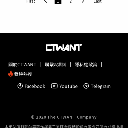
First
1
2
Last
能是從英文直接翻譯過去的，也被粉絲識破並非本人，陳美
鳳也提醒粉絲，要大家小心詐騙，而她自己則是不會用私訓
和粉絲聊天，如果要互動可以在貼文留言。
關於CTWANT
聯繫&爆料
隱私權政策
發燒熱搜
Facebook
Youtube
Telegram
© 2020 The CTWANT Company
本網站所刊載內容著作權屬王道旺台媒體股份有限公司所有或經授權