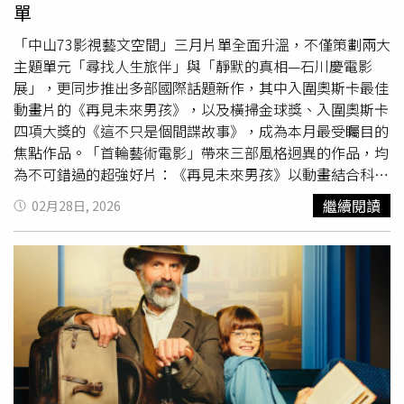
單
自風靡全球、銷售突破30國的暢銷小說〈送書人〉，劇情講
述現實中幾乎不存在的「送書人」卡爾（赫斯特 飾）的感
「中山73影視藝文空間」三月片單全面升溫，不僅策劃兩大
人故事。活在文字和文學世界的他，與樂觀聰明的9歲女孩
主題單元「尋找人生旅伴」與「靜默的真相—石川慶電影
莎莎（尤娜班尼特 Yuna Bennett 飾）搭檔，將書本親自送
展」，更同步推出多部國際話題新作，其中入圍奧斯卡最佳
到顧客家門口。途中兩人更藉如詩如畫的山城景觀，幽默詩
動畫片的《再見未來男孩》，以及橫掃金球獎、入圍奧斯卡
意的文學典故療癒心靈。克里斯多福赫斯特在電影《門對門
四項大獎的《這不只是個間諜故事》，成為本月最受矚目的
移動書店》金句「每個人都是一本待讀的書」點出故事主
焦點作品。「首輪藝術電影」帶來三部風格迥異的作品，均
軸。（圖／海鵬提供）有趣的是，50多歲的赫斯特，一開始
為不可錯過的超強好片：《再見未來男孩》以動畫結合科幻
試鏡時竟曾遭原著作者卡斯騰赫恩（Carsten Henn）打
元素，描繪女孩與神祕男孩的冒險旅程，在奇幻敘事中回望
繼續閱讀
02月28日, 2026
槍，認為他「太年輕」不適合演出「72歲的卡爾」。但最後
環境議題與人類未來，情感濃度直逼《再見機器人》。作品
赫斯特以演技定江山，將卡爾的孤僻、固執、暖心等特質捕
入圍本屆奧斯卡最佳動畫片，被譽為近年最動人的動畫之
捉得非常精準，成為觀眾心目中的「最佳送書人」，也因此
一。而改編暢銷小說的《門對門移動書店》以閱讀串連人
榮獲德國巴伐利亞電影獎最佳男主角大獎。有趣的是，赫斯
心，在德國創下突破
2億台幣
票房佳績，展現文字與電影交
特一直具有服務熱忱。出身天主教家庭的他，當過很長時間
會的療癒力量。另外，由巴西導演小克雷伯．曼東沙執導，
的輔祭、侍祭和讀經員，人生的願望是「成為一名神父」。
《這不只是個間諜故事》講述一名科技人員因觸怒權勢遭追
這個心願直到初戀女友從中作梗，「夢想」才告結束，從此
殺，逃回故鄉卻陷入更荒誕的現實漩渦。在嘉年華狂歡背景
選擇了另一個舞台－戲劇。感人的是，長期從事公益的赫斯
下，社會秩序與政治權力逐漸崩解。影片甫奪金球獎最佳外
特，最近更計畫與30名音樂家投入德國馬耳他慈善機構
語片與最佳男主角，並入圍奧斯卡最佳影片、最佳男主角、