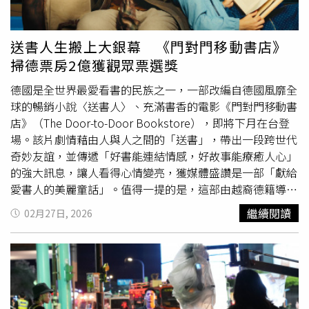
（Malteser）音樂朗誦會募款，更自願擔任導讀，所有收益
最佳國際電影與最佳選角等四項大獎，被視為本屆奪獎熱
將用於臨終關懷工作。而這部有他最精湛演出的新片《門對
門。《這不只是個間諜故事》剛勇奪金球獎最佳外語片及最
門移動書店》，將於3月27日全台上映。克里斯多福赫斯特
佳男主角。（圖／海鵬提供）「中山73」三月份兩大焦點單
送書人生搬上大銀幕 《門對門移動書店》
（中舉手者）獲頒2026卡爾瓦倫丁勳章不改喜趣表現。
元首推「尋找人生旅伴」主題，以同行與守望為核心，選映
掃德票房2億獲觀眾票選獎
（圖／海鵬提供）
四部關於陪伴與逆境成長的作品。《鹽路上有你》描寫一對
夫妻踏上630英里徒步之旅，在風雨中相互扶持；《承諾大
德國是全世界最愛看書的民族之一，一部改編自德國風靡全
海的老師》刻畫戰時偏鄉教師為孩子守護希望的故事；由馬
球的暢銷小說〈送書人〉、充滿書香的電影《門對門移動書
克．華伯格主演的《極限長征》呈現越野運動員與流浪犬跨
店》（The Door-to-Door Bookstore），即將下月在台登
越國界的動人情誼；韓國電影《全力奔跑》則透過馬拉松競
場。該片劇情藉由人與人之間的「送書」，帶出一段跨世代
賽探索自我超越。四部佳片不僅是視覺的旅程，更是心靈的
奇妙友誼，並傳遞「好書能連結情感，好故事能療癒人心」
共鳴，引導觀眾思考誰才是自己生命中不可或缺的旅伴。另
的強大訊息，讓人看得心情變亮，獲媒體盛讚是一部「獻給
一焦點主題「靜默的真相—石川慶電影展」，則選映日本導
愛書人的美麗童話」。值得一提的是，這部由越裔德籍導演
演石川慶三部改編自文學作品的電影，展現其細膩深沉的敘
吳世洲（Ngo the Chau）執導的電影，還邀請了德國影帝
繼續閱讀
02月27日, 2026
事風格：《群山淡景》改編自諾貝爾文學獎得主 石黑一雄
克里斯多福赫斯特（Christoph Maria Herbst）擔綱主演，
的同名處女作，藉由一名寡居女性，回眸戰後長崎重建的前
他將片中個性靦腆卻情感滿分的「送書人卡爾」演繹得淋漓
塵往事。《那個男人》改編自 平野啟一郎 的同名小說，描
盡致，不僅榮獲巴伐利亞電影獎最佳男主角，該片更榮獲舊
述一名律師發現一名死去男子生前冒用他人姓名與人生的奇
金山泛柏林電影節觀眾票選獎。德國影帝克里斯多福赫斯特
情故事。《蜜蜂與遠雷》更改編自 恩田陸 獲得「直木
將片中個性靦腆卻情感滿分的「送書人卡爾」演繹得淋漓盡
賞」、「本屋大賞」雙料冠軍的小說，藉由四位鋼琴大賽的
致。（圖／海鵬提供）《門對門移動書店》劇情描述送書人