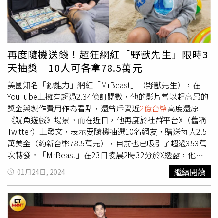
脅」、「挑釁」後，隨即被千黛亞阻止，笑喊：「跟我拍張
照就沒事！」其實，甜茶曾提到自己每去一個新劇組，總是
非常緊張，拍攝《沙丘》時，僅與千黛亞相處幾天，但幾年
後拍攝《沙丘：第二部》後，兩人加深了友誼，如同家人般
的相處。而他也在該片殺青當下，對每一位工作人員深深鞠
再度隨機送錢！超狂網紅「野獸先生」限時3
躬，也與導演和工作人員擁抱表達感謝之意，讓工作團隊都
天抽獎 10人可各拿78.5萬元
被他給「甜」到。《沙丘：第二部》將於4月中於
Myvideo、CATCHPLAY上架。
美國知名「鈔能力」網紅「MrBeast」（野獸先生），在
YouTube上擁有超過2.34億訂閱數，他的影片常以超高昂的
獎金與製作費用作為看點，還曾斥資近
2億台幣
高度還原
《魷魚遊戲》場景。而在近日，他再度於社群平台X（舊稱
Twitter）上發文，表示要隨機抽選10名網友，贈送每人2.5
萬美金（約新台幣78.5萬元），目前也已吸引了超過353萬
次轉發。「MrBeast」在23日凌晨2時32分於X透露，他將
在72小時內隨機選出10人，只要轉發該貼文並追蹤其帳號
繼續閱讀
01月24日, 2024
的人，都有機會獲得2.5萬美金，並表示自己僅僅是「為了
好玩」（for fun）。而該貼文截至24日下午4時，已經有超
過353萬轉發、196萬按讚，更有不少人在留言區喊話，稱
若是選到了自己，也將繼續抽人送出一部份獎金。據了解，