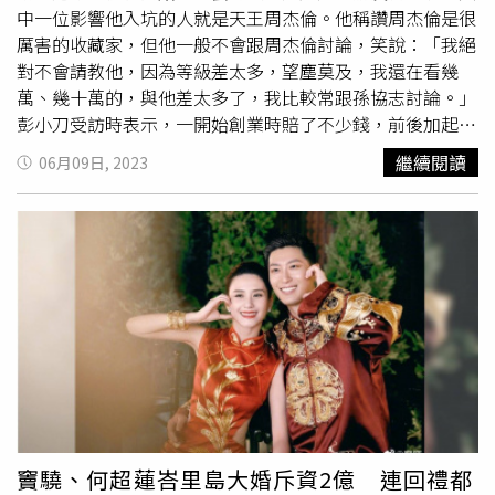
中一位影響他入坑的人就是天王周杰倫。他稱讚周杰倫是很
厲害的收藏家，但他一般不會跟周杰倫討論，笑說：「我絕
對不會請教他，因為等級差太多，望塵莫及，我還在看幾
萬、幾十萬的，與他差太多了，我比較常跟孫協志討論。」
彭小刀受訪時表示，一開始創業時賠了不少錢，前後加起來
多達
2億台幣
，賠到差點一無所有，幸好一路慢慢回流賺
繼續閱讀
06月09日, 2023
錢，「這一路都上上下下，不會都是一帆風順的。」當初他
受到朋友影響，才開始入坑藝術拍賣，他表示：「到了人生
的一個階段，發覺很值得去收藏有共鳴的作品，而且過去數
十年，藝術品的價格一直往上。」彭小刀（左）表示平時會
跟孫協志討論藝術品收藏。（圖／衛山拍賣提供）小刀透露
目前他蒐藏經歷約2年，還算是新手，一開始他以300萬資
金入場，有賺錢才加碼，「我覺得藝術品就像是買房，很像
爬樓梯，我會賣掉通常是我已經有下一個想要投資的目標藝
術品。」現在他的拍賣額度大概是800萬左右，至於他過去
曾買過最貴的藝術品，是一幅約180萬的畫，目前有人開價
280萬想買。先前彭小刀被爆遭文創公司以開演唱會為由詐
騙2千萬，他表示警方的確有找他到警局做筆錄，但他最後
竇驍、何超蓮峇里島大婚斥資2億 連回禮都
沒有提告，「那其實是一個人是同期做演唱會的老朋友，可