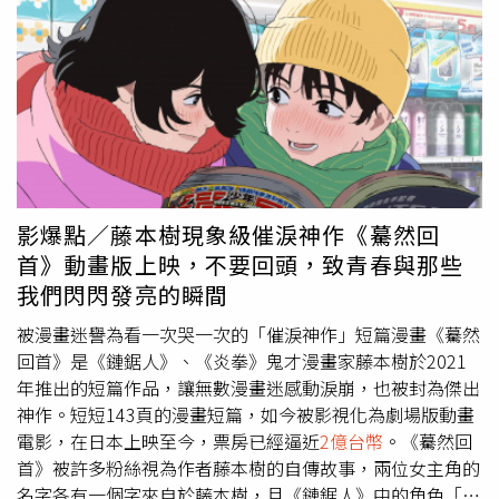
但我的心從來沒變過，愛所有台灣的歌迷朋友。」他也提到
從開始做大型演唱會已經過了30年，一直希望不管事業做到
哪裡，他的作品一定要跟台灣的朋友分享，也承諾會帶來滿
滿的回憶殺。唱到〈誰會記得我〉時，郭富城表示自己很喜
歡這首歌曲，並說：「在過去的20年，回來台灣的時間不
多，你們陪著我成長，我也一直陪你們走了很長的路，大家
知道我是盡量為工作打拚突破，很多時候沒飛回台灣看你
們，站在這個舞台非常感動。」雖然唱完〈越愛越好〉後，
他不小心受傷濺血，但在工作人員上台處理完後仍繼續演
影爆點／藤本樹現象級催淚神作《驀然回
出，相當敬業。郭富城表達對台灣粉絲的思念。（圖／焦正
首》動畫版上映，不要回頭，致青春與那些
德攝）上週郭富城才結束舊金山及洛杉磯兩場演出，並在聖
我們閃閃發亮的瞬間
誕節當天飛來台灣準備演唱會，除了每日練團練舞，為求能
在舞台上展現最佳體態，他搭配每日健身、有氧規律運動兩
被漫畫迷譽為看一次哭一次的「催淚神作」短篇漫畫《驀然
個小時，讓自己能在大家面前完美呈現「永遠62公斤」的精
回首》是《鏈鋸人》、《炎拳》鬼才漫畫家藤本樹於2021
實身材。
年推出的短篇作品，讓無數漫畫迷感動淚崩，也被封為傑出
神作。短短143頁的漫畫短篇，如今被影視化為劇場版動畫
電影，在日本上映至今，票房已經逼近
2億台幣
。《驀然回
首》被許多粉絲視為作者藤本樹的自傳故事，兩位女主角的
名字各有一個字來自於藤本樹，且《鏈鋸人》中的角色「鯊