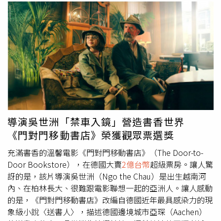
導演吳世洲「禁車入鏡」營造書香世界
《門對門移動書店》榮獲觀眾票選獎
充滿書香的溫馨電影《門對門移動書店》（The Door-to-
Door Bookstore），在德國大賣
2億台幣
超級票房。讓人驚
訝的是，該片導演吳世洲（Ngo the Chau）是出生越南河
內、在柏林長大、很難跟電影聯想一起的亞洲人。讓人感動
的是，《門對門移動書店》改編自德國近年最具感染力的現
象級小說〈送書人〉，描述德國邊境城市亞琛（Aachen）