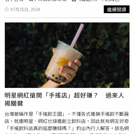
魚魔人」，也被延伸作為《驀然回首》中，女主角藤野獨自
繼續閱讀
07月25日, 2024
創作的作品《鯊魚踢》的主角，故事的角色原型，也被認為
是藤本樹本人的投射。《驀然回首》在日本上映後，票房大
賣累積近
2億台幣
。（圖／采昌提供）兩個住在鄉間的少
女，校刊連載四格漫畫的風雲人物藤野，以及害怕人群，不
敢上學的京本，原本互不相識，一起在校園刊物上連載四格
漫畫兩年之後，在小學畢業前夕終於見到面。開朗外向的藤
野與內向自閉的京本決定共同創作漫畫投稿漫畫獎，作品得
獎了，兩人決定繼續創作。從國中一路畫到高中，青少女期
的女孩們抱持著對漫畫的熱情，一起玩耍的同時，也創作了
許多短篇作品，藤野主畫人物及劇情，而京本填滿她擅長的
背景。直到高中畢業前，出版社提出了漫畫連載的邀請。把
邀請視為事業大好機會的藤野決定好好把握，而總是緊緊跟
明星網紅搶開「手搖店」超好賺？ 過來人
在她身後，依賴著藤野的京本卻在此時退卻，決定轉換人生
揭關鍵
跑道，嘗試報考美術大學。兩人的人生逐漸走向了不同的道
路，被拒絕的藤野從此不跟京本聯絡，開啟了孤獨的個人創
台灣被稱作是「手搖飲王國」，不僅各式連鎖手搖飲不斷展
作，連載新故事《鯊魚踢》，出單行本，銷售量逐漸上升，
店，就連明星、網紅也接連創立飲料店，因此就有網友好奇
她創作的作品獲得巨大成功也即將被影視化，在一切發展看
「手搖飲料店真的這麼賺錢嗎？」釣出內行人解答。該名網