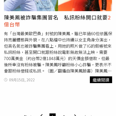
級香水，還有客製巧克力，卡片上更寫出「玲瓏骰子安紅
『竇』，喜結『蓮』理共白頭。Hello我們要開啟新的人生
篇章啦～很高興能和大家分享我們的喜悅。我們將共擔風雨
陳美鳳被詐騙集團冒名 私訊粉絲開口就要
2
同沐陽光，成為彼此更好的人。感謝大家一路以來的陪伴和
億台幣
支持。doudou（竇竇）&dada（Linda）上。」，竇驍也貼
出古禮與雙方長輩的照片，寫下「三餐四季」，而何超蓮也
有「台灣最美歐巴桑」封號的陳美鳳，雖已年過60但依舊保
分享並回「餘生漫漫」，甜蜜氛圍相滿溢。何超蓮婚禮賓客
持亮麗體態與外貌，在八點檔中也持續以女主角身分演出，
回禮也很大器，總價高達2.5萬巧思滿滿。（圖／翻攝自張
但高名氣也被詐騙集團看上，用她的照片做了IG的假帳號來
磊微博）
私訊粉絲，甚至開口就跟粉絲說電影無故無法上映，需要
700萬美金（約台幣2億1848萬元）的天價金額借款，但最
後所幸沒有粉絲被騙。陳美鳳呼籲粉絲小心詐騙，更表示不
會跟粉絲借錢或私訊。（圖／翻攝自陳美鳳臉書）陳美鳳今
（15）日在社群網站上貼出粉絲傳給她的私訊，發現有人盜
繼續閱讀
09月15日, 2022
用她的照片做了假帳號來私訊粉絲，內容更是要向粉絲借
錢，粉絲沒有回覆詐騙集團，對方甚至還追問「姐姐妳還在
嗎？」，但聰明的粉絲也知道對方是詐騙假帳號，因此回問
「妳誰？」，詐騙集團便回「我是台灣女演員美芬！妳不是
我的粉絲嗎？」。詐騙集團的回答馬上露餡，更透露他可能
不是台灣人，冒名的人叫「美鳳」而不是「美芬」，很有可