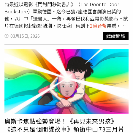
善於打造令人沉浸的電影世界，這次獲邀執導電影《門對門
特最近以電影《門對門移動書店》（The Door-to-Door
移動書店》，甚至一人兼二職，除了導演還親自出任攝影指
Bookstore）轟動德國。迄今已獲7座德國喜劇演出獎的
導，總是親自扛著攝影機，用鏡頭貼近電影中的每一句台詞
他，以片中「送書人」一角，再奪巴伐利亞電影獎影帝。該
和每一場演出。原作者卡斯騰赫恩自告奮勇客串《門對門移
片在德國掀起觀影熱潮，挾旺盛口碑創下
2億台幣
票房，片
動書店》看到「忘我」。（圖／海鵬提供）《門對門移動書
中金句閃亮如星辰，其中「每個人都是一本待讀的書」一語
繼續閱讀
03月15日, 2026
店》由德國影帝克里斯多福赫斯特（Christoph Maria
點出故事主軸，榮獲美國舊金山泛柏林電影節觀眾票選獎。
Herbst）、新秀尤娜班尼特（Yuna Bennett）主演。講述
克里斯多福赫斯特是德國影視界不可或缺的名字，也是德國
一位從事著一份現實中幾乎不存在的工作的「送書人」，總
最知名、最多才多藝的演員之一。他擁有辨識度極高的嗓音
堅持親自將書本送到顧客家門口。兩人片中搭配天衣無縫，
和獨特的面部表情，多年來塑造無數膾炙人口角色，從憤世
將書中文字的正能量，精準傳遞在大銀幕上。有趣的是，該
嫉俗的霸道總經理到沉默寡言的送書人，不僅自己演藝生涯
片原著作者卡斯騰赫恩（Carsten Henn）還在自告奮勇在
大放異彩，也豐富了德國影視的內涵，在漫長而輝煌的演
片中客串演出一角，但由於看電影時被精采劇情緊緊吸住，
員、配音員和作家生涯，留下極亮眼成績。《門對門移動書
最後竟連自己出現在哪裡都沒注意到。《門對門移動書店》
店》講述現實中幾乎不存在的「送書人」與樂觀聰明的9歲
將於明天（27日）起在台上映。
女孩搭檔送書的感人故事。（圖／海鵬提供）形象優質的赫
斯特在電影方面以《吸特樂回來了！》、《趴兔青春期》等
賣座電影廣為人知，更曾幫《比得兔》、《憤怒鳥》等片獻
聲演出，擁有跨世代的高知名度。這次他榮獲創立逾半世
奧斯卡焦點強勢登場！《再見未來男孩》
紀、表彰藝術成就與影響力的「卡爾瓦倫丁勳章」，不僅實
《這不只是個間諜故事》領銜中山73三月片
至名歸，更是眾望所歸。這次新片《門對門移動書店》改編