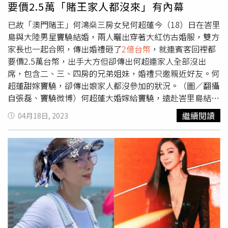
要價2.5萬「賭王家人都沒來」有內幕
能到後面資金轉不動了，才會出現這樣，我們以前合作了好
幾個案子成功，我覺得他們不是因騙而騙。」並表示他還是
已故「澳門賭王」何鴻燊三房女兒何超蓮今（18）日在峇里
很相信朋友，這次事件也讓他學到一課，未來合作會再更加
島與大陸男星竇驍結婚，兩人曬出穿著大紅仿古婚服，雙方
強風險管理。
家長也一起合照，傳出婚禮砸了
2億台幣
，就連賓客回裡都
要價2.5萬台幣，出手大方但卻傳出何超連家人全部沒出
席，包含二、三、四房的兄弟姐妹，婚禮只邀親近好友。何
超蓮甜嫁竇驍，卻傳出娘家人都沒參加的狀況。（圖／翻攝
自張磊、竇驍微博）何超蓮大婚嫁給竇驍，遠赴峇里島結
婚，更廣邀親近好友，包含孫耀威夫妻和閨密鄧紫琪等都出
繼續閱讀
04月18日, 2023
席婚禮，鄧紫琪不只擔任伴娘還要在婚禮中獻唱，不過港媒
卻爆出，《香港01》就報導，婚禮只邀請雙方關係密切的好
友前往，何超蓮媽媽陳婉珍、姐姐何超雲及弟弟何猷啟都不
出席，之後回到香港再邀請家人來吃回門家宴。婚禮前在飯
店舉行傳統儀式，雙方家長與新人合照。（圖／翻攝自竇驍
微博）何超蓮為好友們包辦3天的峇里島機+酒，這場海島婚
禮雖然刻意想低調，但兩人大婚熱度十足，他們也大手筆聘
請120位保全保護賓客安全和隱私，傳出花費了近
2億台
幣
，就連賓客回禮都相當用心，除了有頂級品牌的乳霜和高