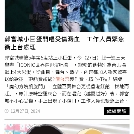
當日營收逾4600萬人民幣，瞬間最高瀏覽量也達到1.1億人
次，成績相當驚人。
郭富城小巨蛋開唱受傷濺血 工作人員緊急
衝上台處理
郭富城暌違5年第5度站上小巨蛋，今（27日）起一連三天
舉辦「ICONIC世界巡迴演唱會」，寵粉的他特別為台北場
獻上4大彩蛋，從曲目、舞台、造型、內容都加入獨家驚喜
送給歌迷，更耗費超過
2億台幣
製作費，精心打造升級版
「魔幻方塊凱旋門」，立體巨翼舞台更從香港紅館「拔地而
起」，原汁原味空運來台。而在唱完〈越愛越好〉後，郭富
城不小心受傷，手上出現了小傷口，工作人員也緊急上台幫
他處理。郭富城相隔5年在小巨蛋開唱。（圖／焦正德攝）
繼續閱讀
12月27日, 2024
一開場郭富城以快歌〈Exit〉揭開序幕，已經59歲的他跳起
舞來寶刀未來，點燃全場氣氛，他也大呼5年沒見到台灣歌
迷，非常想大家，「5年了，你們還好嗎？5年的變化很大，