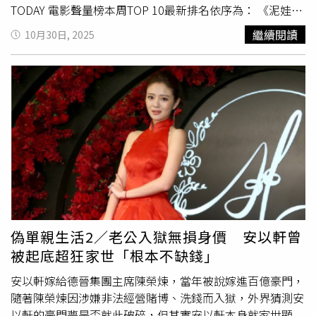
知名國際投資合拍片《96分鐘》、《謎宴》、《黑之牛》、
TODAY 電影聲量榜本周TOP 10最新排名依序為： 《泥娃
《五月雪》、《非殺人小說》、《斯卡羅》及《戒指流浪
娃》、《捍衛天使》、《劇場版『鏈鋸人 蕾潔篇』》、
繼續閱讀
10月30日, 2025
記》等共22部叫好叫座作品。「影像地圖：城市場景與作品
《創：戰神》、《吊鬼祭》、《國寶》、《96分鐘》、《國
紀錄」單元主題將揭密劇組在台北拍攝的十大熱門場景以及
寶風暴》、《ONE IN A MILL10N》、《劇場版「鬼滅之
近期熱門影視作品拍攝場地紀錄，展出的珍貴協拍資料包含
刃」無限城篇 第一章 猗窩座再襲》。在本周十大榜上，恐
奧斯卡金像獎最佳導演馬丁·史柯西斯《沉默》、法國國際
怖驚悚、大場面動作片及動畫電影，為三大熱門類型；日本
大導演盧貝松《LUCY》及監製的《台北追緝令》、破億票
文藝電影《國寶》則異軍突起，上周上映即攻占第６名。
房國片《96分鐘》、《那些年，我們一起追的女孩》、《我
LINE TODAY電影聲量榜前十名。（圖／LINE TODAY提供）
的少女時代》、《角頭-浪流連》、《關於我和鬼變成家人
《泥娃娃》被譽為在《咒》之後近三年最佳台灣恐怖片，
的那件事》、《刻在你心底的名字》、《比悲傷更悲傷的故
男、女主角楊祐寧、蔡思韵聯手創造的驚嚇與情感，令大批
事》、《艋舺》、《角頭-浪流連》及膾炙人口的影集及電
影迷敲碗續集，編導確實也在電影尾聲埋下後續的伏筆。飾
視劇、《華燈初上》、《一把青》、《影后》、《茶金》、
演驅魔人阿生的張軒睿，在上周末映後時，被問是否還會再
《我們與惡的距離》等。電影《刻在你心底的名字》為拍攝
演續集？他笑說：「彩蛋是我的櫃子，如果我的櫃子打開前
前來瞻仰蔣經國總統儀容的人龍，劇組在北安路進行交通管
面卻不是我，我會很難過！」不只原班人馬暗示延續，就連
偽單親生活2／老公入獄無損身價 安以軒曾
制，鋪設長達30公尺的軌道進行拍攝。（圖／台北市電影委
主角的好友柯震東也感染此片熱度，在自己的直播中放話：
被起底超狂家世「根本不缺錢」
員會）除了展出本會協拍影像資料、場景勘景紀錄與劇組實
「《泥娃娃》如果破億的話，下一集就有我！我就演泥娃娃
際拍攝案例，特展也規畫讓民眾藉由互動體驗拉近和「拍
囉！」目前全台票房已破7600萬元。本周前十名的恐怖類
安以軒嫁給德晉集團主席陳榮煉，當年被說嫁進百億豪門，
片」的距離：「穿越虛實：VR勘景體驗」單元主題，讓民
型就有兩部，包括冠軍《泥娃娃》及第5名的印尼鬼片《吊
隨著陳榮煉因涉嫌非法經營賭博、洗錢而入獄，外界猜測安
眾體驗線上勘景，藉由VR科技帶大家穿越台北場景現場，
鬼祭》。第4名的《創：戰神》及第7名的《96分鐘》皆為
以軒的豪門夢是否就此破碎，但其實安以軒本身就家世顯