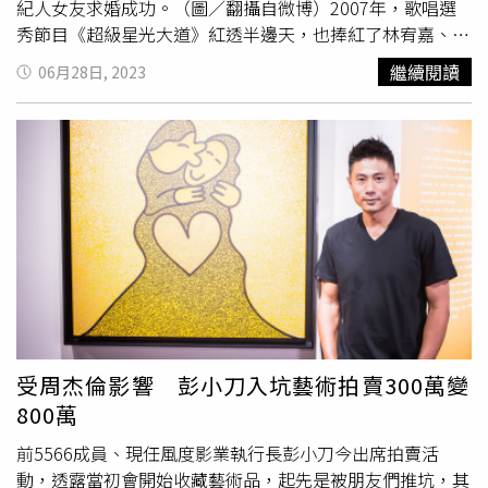
紀人女友求婚成功。（圖／翻攝自微博）2007年，歌唱選
秀節目《超級星光大道》紅透半邊天，也捧紅了林宥嘉、楊
宗緯、蕭敬騰等人。但一轉眼10多年過去，林宥嘉成了人
繼續閱讀
06月28日, 2023
夫、人父，蕭敬騰成了金曲歌王，27日更宣布與大14歲的
經紀人Summer求婚成功，而當年冠軍呼聲最高的「人氣
王」楊宗緯，如今卻幾乎消失在台灣的演藝圈，原來，楊宗
緯近年把演藝重心擺在海外，除了去年在美國賭城舉辦「唯
愛宗緯」音樂會，還是大陸綜藝節目《追光吧》嘉賓，發展
相當順遂。楊宗緯自2013年開始將演藝事業跨足兩岸，尤
其參加《我是歌手》奪下第三名後，在大陸徹底翻紅，日前
他更在節目中聊起移居廈門的生活點滴，透露在當地租屋很
便宜，在鄉下60坪的房子一個月只要13000元，日子過得十
分愜意。對此，許多大陸網友猜測，他可能住在島外，因為
廈門島內很難有這麼便宜的價格，至於蕭敬騰，他2017年
砸下
2億台幣
入手台北市南港區豪宅「天開圖畫」，該豪宅
受周杰倫影響 彭小刀入坑藝術拍賣300萬變
的別墅產品僅有5戶，有獨立前後院，空間規劃極重隱私，
800萬
且擁有依山傍水的景色，相當奢華又氣派。
前5566成員、現任風度影業執行長彭小刀今出席拍賣活
動，透露當初會開始收藏藝術品，起先是被朋友們推坑，其