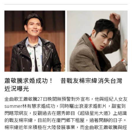
力量「遇水則發」。林柏宏帥氣現身金馬紅毯爭影帝。（圖
／本刊攝影組）被問到出門前有沒有特別儀式感，許光漢則
說出門前洗澡有特別加精油，希望能放鬆一點。他今天也將
和滿島光一起頒發「最佳男配角」獎項，也讓他直呼很緊
張。這次許光漢、林柏宏同樣以《我和鬼變成家人的那件
事》入圍，被問到有沒有機會以「雙蛋黃」拿下影帝，許光
漢笑喊：「這太ㄍ一ㄣ了，沒想太多，入圍就很感謝了，
「而且跟大家一群男生聚會很開心。」王柏傑角逐金馬影
帝，胸前深V展現好身材。（圖／本刊攝影組）王柏傑這次
以《疫起》入圍影帝，他以深V西裝帥氣亮相，他透露出門
前有跟女友謝欣穎擁抱，「她就跟我說不要想太多，好好享
蕭敬騰求婚成功！ 昔戰友楊宗緯消失台灣
受。」今天帥氣登場，是不是對入選紅毯5帥很有信心？他
近況曝光
笑回：「我不用紅毯第一帥，我今天是來搶影帝的。」期盼
抱回影帝寶座。
金曲歌王蕭敬騰27日晚間無預警對外宣布，他與經紀人女友
summer林有慧求婚成功，同時曬出浪漫求婚影片，甜蜜到
閃瞎眾網友，反觀過去在選秀節目《超級星光大道》上結識
的戰友楊宗緯，目前則在廈門鄉下租屋，過著閑靜的日子。
楊宗緯近年來積極在大陸發展事業，而金曲歌王蕭敬騰與經