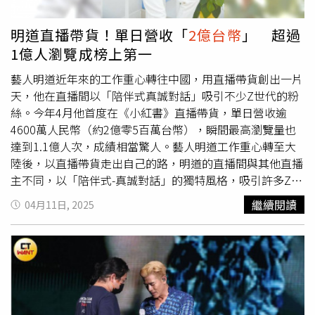
的豪宅、銀行帳戶、虛擬幣錢包全數查扣，總資產多達
2億
台幣
。對此，林睿庠父親的身分也被起底，據悉林父是一名
明道直播帶貨！單日營收「
2億台幣
」 超過
「航太專家」，不僅曾獲台大傑出校友，對弱勢也相當關
1億人瀏覽成榜上第一
注，俗話說虎父無犬子，但林睿庠卻是聰明反被聰明誤。
藝人明道近年來的工作重心轉往中國，用直播帶貨創出一片
天，他在直播間以「陪伴式真誠對話」吸引不少Z世代的粉
絲。今年4月他首度在《小紅書》直播帶貨，單日營收逾
4600萬人民幣（約2億零5百萬台幣），瞬間最高瀏覽量也
達到1.1億人次，成績相當驚人。藝人明道工作重心轉至大
陸後，以直播帶貨走出自己的路，明道的直播間與其他直播
主不同，以「陪伴式-真誠對話」的獨特風格，吸引許多Z世
代的粉絲。在2024年年底，明道在《小紅書》開設了「明
繼續閱讀
04月11日, 2025
道和你說晚安」直播帳號，利用真誠與聲音和粉絲搭建情感
橋梁，在直播中展現極具反差的人格魅力。他也會在直播
中，用朋友語調分享生活趣事與人生感悟，讓不少粉絲誇
讚，明道的直播就像聽ASMR一樣舒適。而明道的直播，因
此成為《小紅書》女性用戶的「睡前治癒系」首選。今年4
月，明道也首度在《小紅書》直播帶貨，立刻創下當日「買
手榜」第一名，打破《小紅書》都是女直播主稱霸的前例，