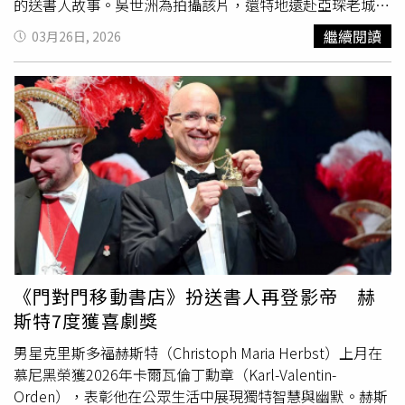
的送書人故事。吳世洲為拍攝該片，還特地遠赴亞琛老城區
居住、真實體驗，比任何演員更融入其中。他不僅將劇本倒
繼續閱讀
03月26日, 2026
背如流，拍攝時更仔細觀察每場戲的細節。有趣的是，為呈
現書中的人文感，吳世洲還以老城區石板路巷道為主場景，
並堅持不讓任何車輛出現在畫面中，營造一種夢想中的書香
世界，大受觀眾喜愛。該片不僅在德國賣座
2億台幣
票房，
更榮獲美國舊金山泛柏林電影節觀眾票選獎。吳世洲禁止汽
車入鏡、營造書香世界《門對門移動書店》榮獲觀眾票選
獎。（圖／海鵬提供）這部溫馨電影《門對門移動書店》，
改編自狂賣50萬冊，霸居Spiegel德國暢銷書排行榜100週
的暢銷小說〈送書人〉，是一部能讓人心情瞬間變亮的療癒
喜劇。劇情藉由「送書」，講述一段跨越世代的奇妙友誼，
傳遞一個強大且暖心的訊息：「每個人都是一本待讀的
書」，片中人物的獨特人生、經歷與內在世界，都值得讓人
《門對門移動書店》扮送書人再登影帝 赫
用心聆聽、理解與感受，獲德國影媒【KinderFilmWelt】盛
斯特7度獲喜劇獎
讚「愛書人絕對會喜歡」。導演吳世洲是當今德國影壇最具
視覺風格的導演之一。他畢業於「柏林德國電影電視學
男星克里斯多福赫斯特（Christoph Maria Herbst）上月在
院」，曾獲德國攝影獎等多項大獎肯定，以細膩美學與精準
慕尼黑榮獲2026年卡爾瓦倫丁勳章（Karl-Valentin-
敘事著稱，並獲邀為Netflix拍攝執導多部熱播影集。吳世洲
Orden），表彰他在公眾生活中展現獨特智慧與幽默。赫斯