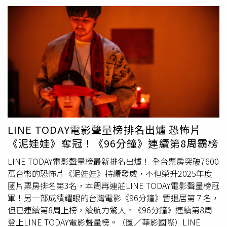
Chau）執導榮獲舊金山泛柏林電影節觀眾票選獎。（圖／
默》、法國國際大導演盧貝松的《LUCY》及監製的《台北
海鵬提供）電影《門對門移動書店》原著作者卡斯騰赫恩
追緝令》、破億票房國片《96分鐘》、《那些年，我們一起
（Carsten Henn）是某次造訪亞琛時，聽聞當地「送書
追的女孩》、《我的少女時代》、《角頭-浪流連》、《關
人」故事，當下決定將之寫成小說。有趣的是，他將「送書
於我和鬼變成家人的那件事》、《刻在你心底的名字》、
人」形象取自他愛書成癡父親的模樣，更靈感大發讓故事以
《比悲傷更悲傷的故事》、《艋舺》、《角頭-浪流連》及
自己女兒（片中角色「莎莎」）角度切入。該書不僅狂賣50
膾炙人口的影集及電視劇、《華燈初上》、《一把青》、
萬冊，更霸居Spiegel德國暢銷書排行榜100週，並被翻譯成
《影后》、《茶金》、《我們與惡的距離》等。藉由特展中
全球30多國語言出版。電影則更在男主角卡爾送書過程，帶
的協拍側記與花絮影片，帶領民眾重返電影與影集取景現
出如詩如畫的亞琛山城景觀，沿途還穿插許多文學典故，滿
場，從鏡頭背後重新感受台北的城市故事與文化風貌。電視
載幽默、詩意與豐沛的情感。《門對門移動書店》橫掃德國
連續劇《一把青》使用台北賓館作為劇中1945年空軍總司
票房超越
2億台幣
，成為德國近年最具感染力的現象級電影
令部。（圖／台北市電影委員會提供）展覽以製片組協助的
LINE TODAY電影聲量榜排名出爐 恐怖片
之一。《門對門移動書店》將自3月27日起在台上映。
實際拍攝案例為主軸，精選近年在台北拍攝的影視作品，透
《泥娃娃》奪冠！《96分鐘》連續第8周霸榜
過場景、劇照與拍攝紀錄，帶領觀眾探索電影鏡頭下的城市
風景。展區特別規劃「從臺北出發，登上國際影壇」、「影
LINE TODAY電影聲量榜最新排名出爐！ 全台票房突破7600
像地圖：城市場景與作品紀錄」、「穿越虛實：VR勘景體
萬台幣的恐怖片《泥娃娃》持續發威，不但榮升2025年度
驗」及「模擬協拍影像製作體驗」四大主題區塊，讓觀者得
國片票房排名第3名，本周再連莊LINE TODAY電影聲量榜冠
以理解協拍服務在影視產業運作中的角色與貢獻。「從臺北
軍！另一部成績耀眼的台灣電影《96分鐘》暫退居第７名，
出發，登上國際影壇」單元主題展出本會投資合拍影視作品
但已連續第8周上榜，續航力驚人。《96分鐘》連續第8周
海報，以及台北市電影委員會成立至今的大事記，其中包含
登上LINE TODAY電影聲量榜。（圖／華影國際）LINE