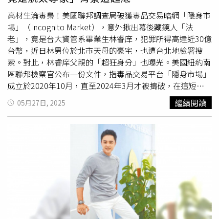
2700萬台幣的雕塑，還有一幅畫能賣20億的國際抽象大師
趙無極的畫作。而2019年她為兒子辦的豪華百日宴，粗估
高材生淪毒梟！美國聯邦調查局破獲毒品交易暗網「隱身市
花費高達400萬元，生活的豪華程度，實在不是凡人所能想
場」（Incognito Market），意外揪出幕後藏鏡人「法
像。安以軒的打扮體態都十分年輕，狀態仍是極好。（圖／
老」，竟是台大資管系畢業生林睿庠，犯罪所得高達近30億
本刊攝影組）
台幣，近日林男位於北市天母的豪宅，也遭台北地檢署搜
索。對此，林睿庠父親的「超狂身分」也曝光。美國紐約南
區聯邦檢察官公布一份文件，指毒品交易平台「隱身市場」
成立於2020年10月，直至2024年3月才被搗破，在這短短3
年內，該暗網已出售價值超過1億美元（約新台幣29.9億
繼續閱讀
05月27日, 2025
元）的毒品及麻醉藥物，包括海洛因、古柯鹼、甲基安非他
命、氯胺酮、阿普唑侖、芬太尼、迷幻藥LSD等。然而，作
為隱身市場的幕後主使「法老」，掌控著所有毒品交易的營
運，沒想到「法老」的真實身份竟是年僅24歲的台大資管系
畢業生林睿庠，他在紐約落網後也坦承洗錢、毒品共謀及經
營犯罪組織等罪責，最重可判終身監禁。消息曝光後，有網
友在Dcard發文，好奇發問「有人認識林睿庠嗎？」貼文曝
光後，釣出台大校友留言回覆，「就一般正常人，只是對資
安有點研究」、「他在加密技術上很有研究，數學底子也很
紮實。」此外，台北地檢署也同步展開搜索，並將林男名下