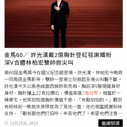
這次抽獎的費用來自於他在X上發布影片所獲得的收益，
「MrBeast」表示，原先他以為在X發布影片效益不佳，因
此決定先上傳1部試試水溫，沒想到在數天之內，該影片就
獲得了超過1億5千萬次觀看數，為他賺進了26萬3655美金
（約新台幣826萬元）。「MrBeast」本名為Jimmy
Donaldson，於1998年出生，曾經為2021年度收入最高的
YouTuber，年收入高達5400萬美金（約新台幣14億元），
是世界上最大的個人創作者之一，也是史上第2位拿到
金馬60／ 許光漢戴2億胸針登紅毯謝鐵粉
YouTube紅鑽石獎牌（突破1億訂閱）的個人創作者。雖然
深V合體林柏宏雙帥掀尖叫
他經常砸大錢在拍攝影片，卻也時常捐款給需要的機構，包
括但不限於幫助低收入戶、還學貸、建造水井或種植樹木等
第60屆金馬獎今在國父紀念館登場，許光漢、林柏宏今晚將
等。
一同角逐金馬影帝，雙帥一登場立刻掀起全場尖叫聲不斷。
許光漢今天以黑色絨面西裝帥氣亮相，胸前深V展現健身好
身材，胸針鑲上22克拉鑽石，價值高達
2億台幣
，相當於一
棟豪宅。他笑說知道胸針價值不斐，「有點怕怕的。」聽到
有粉絲前一晚就來排隊就為了見他一面，他也相當感謝粉絲
支持，「剛有跟他們打招呼，辛苦他們了，希望他們注意保
暖。」林柏宏同樣也有默契以黑色西裝帥氣登場，他笑說今
繼續閱讀
11月25日, 2023
天出門前有去遛狗，跟愛犬「水哥」舌吻，希望能夠靠毛孩