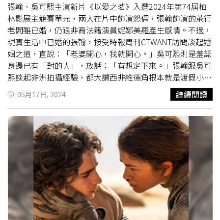
面，互相崇拜，羨慕彼此，也互相療癒及救贖。是這種帶有
張翰、吳可熙主演新片《以愛之茗》入選2024年第74屆柏
貼文曝光後，不少網友紛紛留言表示，「只有丫頭的是大
微微緊張氣氛的競爭關係，讓她們一直走了很長的路，成為
林影展主競賽單元，兩人在片中飾演怨偶，張翰飾演的茶行
賺，其它人開的還不見得賺贏炒房」、「好賺的是加盟總
了後來的藤野與京本。人生有時候，就是因為第一個觀眾才
老闆雖已婚，仍跟非裔法籍演員妮娜美羅產生感情。不過，
部，加盟主每個月都在拼不虧錢」、「網紅的店=薛粉絲的
能堅持下去的。《驀然回首》京本因為藤野的鼓勵走出封
現實生活中已婚的張翰，接受時報周刊CTWANT訪問談起婚
錢」、「最大成本是租金、其次是人事，原物料都是暴利暴
閉，開啟了徹底不同的人生。（圖／采昌提供）以四格漫畫
姻之道，直說：「老婆開心，我就開心。」吳可熙則是羞認
利，更別說大部份成分是水，所以自己有店面基本上穩賺不
為始，也以四格漫畫作終，漫畫讓這兩個女孩相遇、成為朋
身邊已有「對的人」，放話：「有想定下來。」張翰跟吳可
賠」、「還是要看你開在哪」、「一個加盟主，一個品牌
友和戰友，相互理解，也成為彼此生命中最重要的存在。原
熙談起非洲拍攝經驗，都大讚西非維德角根本就是渡假小
方，隨便找一間問都知道賺都是品牌方在賺，加盟金跟指定
著漫畫中，在第一頁和最後一頁分別留下了「Don’t」以
島，到處都是美食美景。（圖／焦正德攝）《以愛之茗》由
設備隨便都要兩百萬起跳，更別說看過一堆品牌方硬要吃加
繼續閱讀
05月17日, 2024
及「in anger.」的兩個單字，加上漫畫原名「Look
坎城名導阿布代拉曼席沙克執導，預算約
2億台幣
，拍攝地
盟主豆腐的事件了」。不少過來人也表示，「我當初也這樣
Back」，就成了完整的句子「Don’t Look Back in
橫跨亞、歐、非三地，張翰跟吳可熙談起非洲拍攝經驗，臉
想，結果自己開了後一個月虧3至6萬」、「我前前後後加盟
Anger.」（不要帶著憤怒回顧過往），這同時也是綠洲合唱
上滿是開心，大讚西非維德角其實就是渡假小島，到處都是
過8家飲料店，目前還在的有5家，但情況相反，前1、2年
團的歌名。致青春、致友誼、致畫下去的勇氣，不要停下
美景，張翰驚呼：「真的好像度假旅行團一樣，每天吃好住
很好賺，後面生意越來越差，五十嵐、可不可、五桐號、大
來，一直畫下去吧，帶著一路上得到的力量和養分，以及另
好，覺得很不真實，都有點不敢po照片出來。」吳可熙則
茗、吳家紅茶冰、廖老大、得正、黑面蔡；然後也有自創品
一個人的意志繼續往前，如此無論誰先離開，都不再只是一
表示，自己受訪當天的洋裝，就是在當地買的布料回來訂製
牌過，活不過1年，但這個是從虧到賺，不過最終還是被附
個人了。《驀然回首》8/1上映。自介：資深媒體工作者，
而成，透露自己在非洲更是遇到截然不同的文化衝擊，讓她
近新開的網紅店打倒」。
曾任國際中文版封面及電影線採訪編輯。成長於港片最輝煌
大開眼界，覺得相當瘋狂，「在非洲有些國家是母系社會，
的80年代，相信在黑黑的電影院裡痛哭一場的神奇療癒力，
規定結婚男生就要過戶房子給老婆，在那邊女人離婚越多
沒有一場好電影不能解決的事，如果有，那就看兩場。
次，是越有價值的。」吳可熙坦言自己正處在新的轉變期，
大概知道未來事業的方向，也在看未來自己可以去哪裡。