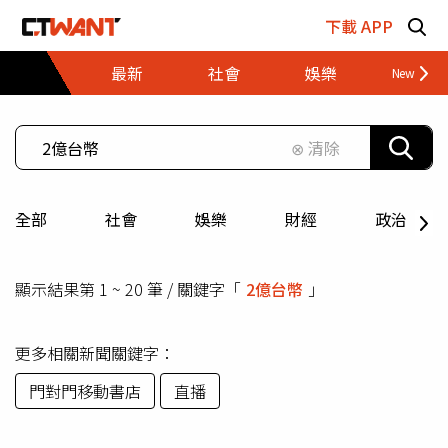
跳至主要內容區塊
下載 APP
最新
社會
娛樂
財經
⊗ 清除
全部
社會
娛樂
財經
政治
顯示結果第 1 ~ 20 筆 / 關鍵字「
2億台幣
」
更多相關新聞關鍵字：
門對門移動書店
直播