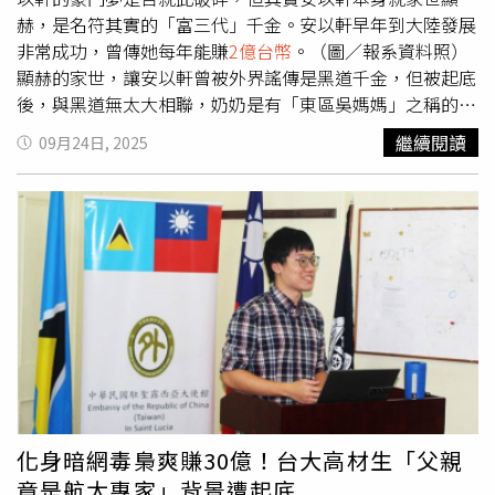
體驗虛擬與實境的結合互動。而「模擬協拍影像製作體驗」
大展華麗視覺場面的動作類型，《96分鐘》在台票房已逼近
赫，是名符其實的「富三代」千金。安以軒早年到大陸發展
單元主題讓您化身專業影像工作者，體驗親臨片場操作拍攝
2億台幣
，連續第8周攻占LINE TODAY電影聲量榜，登上今
非常成功，曾傳她每年能賺
2億台幣
。（圖／報系資料照）
及挑戰協拍機智難題獲得禮物，贊助廠商阿榮影業股份有限
年最賣座的台灣電影。首度進榜的新片包括吉澤亮、橫浜流
顯赫的家世，讓安以軒曾被外界謠傳是黑道千金，但被起底
公司也將提供業界專業燈光及攝影器材，供民眾實際體驗，
星主演的《國寶》，該片極致呈現日本傳統歌舞伎的文化精
後，與黑道無太大相聯，奶奶是有「東區吳媽媽」之稱的知
沉浸在影片拍攝的臨場感中，同時，展覽亦將展出製片組多
神與藝術美學，不但將代表日本角逐2026年奧斯卡最佳國
名大地主，姑姑則是忠孝東路四段的「茶街一姐」，父親經
繼續閱讀
09月24日, 2025
年累積的拍攝場景資料庫、協拍行政流程與國內外合製案
際電影，更將挑戰日本真人電影的最高票房紀錄，目前暫居
營的保全公司更是遍及全台。嫁給陳榮煉後，安以軒生活更
例，揭示幕後的專業運作過程。從劇組前期勘景、行政協
第6名。另一部入榜新片則是TWICE 出道10周年的紀念電影
顯奢華，過去曾曝光夫妻搭私人飛機等豪奢生活。（圖／翻
調、交通管制到拍攝完成，每一環節都反映出台北作為「影
《ONE IN A MILL10N》，目前排名第9。
攝自安以軒微博）而安以軒本身的賺錢能力也無庸置疑，早
視友善城市」的努力與實踐。展覽資訊展覽名稱｜拍台北影
年在大陸發展順遂，平均年收入達2億元台幣，她也在親友
視特展《造夢之城—台北幕後故事》展覽地點｜北投中心新
耳濡目染下早早學會投資，買店面出租，每月靠收租就有百
村（臺北市北投區新民路22巷9號）展覽期間｜2025年11月
萬元進帳，生活無虞。幾年前，曾傳出她因為老公入獄，必
15日（六）至12月7日（日）1000-1730（周一休館）主辦
須復出拋頭露面養家，如今看來，她的經濟狀況完全無需誰
單位｜台北市電影委員會合辦單位｜北投中心新村
來操心。安以軒的社群沒有更新任何新動態的狀況已經許
久。（圖／翻攝自安以軒微博）過去安以軒總被聯想到豪
奢，她過去就曝光了不少奢華事蹟，包括結婚戒指總價高達
8千萬，搭私人飛機、到杜拜包下直升機旅遊，還曾有媒體
報導，陳榮煉在她產後花約25億台幣，買下4棟澳門超級獨
化身暗網毒梟爽賺30億！台大高材生「父親
棟別墅豪宅，她曾在社群上偶然曝光家中的藝術品，有價值
竟是航太專家」背景遭起底