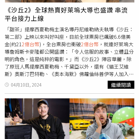
（圖／焦正德攝）吳可熙近來事業運相當旺，接連以《以愛
《沙丘2》全球熱賣好萊塢大導也盛讚 串流
之茗》、美國新片《蘭天閣》登上柏林影展、坎城影展紅
平台接力上線
毯，接著又簽入美國經紀公司，成為「酷寒戰士」賽巴斯汀
史坦（Sebastian Stan）同門，踏上國際影壇。既然事業穩
「甜茶」提摩西夏勒梅主演名導丹尼維勒納夫執導《沙丘：
定，問起感情的進度，她受訪時透露自己喜歡能夠彼此尊
第二部》上映以來叫好叫座，目前全球票房已飆破6.6億美
重、了解她事業，在創作上可以溝通的另一半，同時也鬆口
金(約21
2億台幣
)，全台票房也衝破
2億台幣
，就連好萊塢大
默認身邊已有穩定發展的感情對象，今年更默默升起「想
導詹姆斯卡麥隆都公開盛讚：「令人信服的故事、立體且分
婚」的念頭。為何會突然從不婚不生，轉變成「想定下
明的角色，這是純粹的電影。」而《沙丘2》陣容華麗，除
來」？ 吳可熙透露，陸續走上國際影展讓她對自己的事
了原班人馬提摩西夏勒梅、千黛亞以外，還有《貓王艾維
業，多了信心跟勇氣，「我現在在新的轉變期，也有些勇氣
斯》奧斯汀巴特勒、《奧本海默》佛蘿倫絲普伊等人加入演
跟信心，大概知道未來事業的方向，也在看未來自己可以去
員陣容 ，以及安雅泰勒喬伊驚喜客串，不僅人氣超高也話
繼續閱讀
04月10日, 2024
哪裡。」事業、感情都穩定，也讓她動了想婚的念頭，笑說
題十足。《沙丘2》劇情故事延續第一集，成為新領袖的保
就連以前看不懂的小孩、貓狗，突然一瞬間也覺得好可愛，
羅亞崔迪馴服沙蟲獲得了新力量，他和弗瑞曼人聯手對毀滅
「就心裡面有點想安定的感覺。」至於有沒有可能先有後
其家族的陰謀者開戰，同時也盡全力阻止他所預見的可怕未
婚？她笑回：「這個應該是不太可能。」《以愛之茗》將於
來。隨著《沙丘2》全球熱賣，提摩西夏勒梅也在多次的訪
5月24日在台上映。
問中認證自己的中文暱稱「甜茶」，屢屢在訪問中脫口而
出，可見這個暱稱他相當喜歡。提摩西夏勒梅也在幕後花絮
提到，千黛亞用三招就可以制伏他，當他講述分別是「威