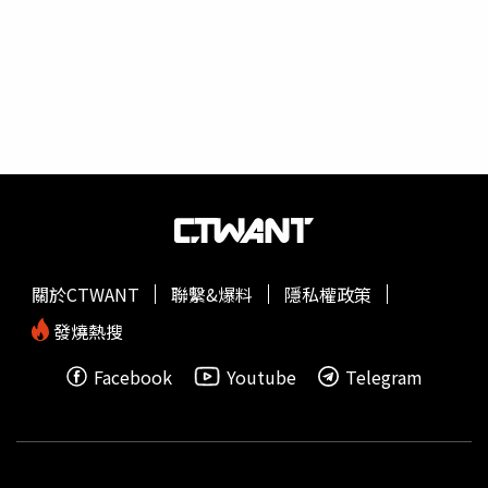
歲林姓女子開BMW酒駕撞死施工人員。（圖／報系資料
照）據《ETtoday新聞雲》報導，警方到場後林女醉到需要
友人攙扶，林女還一度跟警察起口角，還向警察大喊說「不
用啦」，林女跟友人似乎沒發現出大事，讓旁邊圍觀民眾看
傻眼。警方對林女進行酒測，發現她的酒測值達0.77毫克。
林女坦承有喝幾杯紅酒，後續將依公共危險、過失致死罪移
送法辦；同車的黃姓友人依《道路交通管理處罰條例》罰
6000到1萬5000元。
關於CTWANT
聯繫&爆料
隱私權政策
發燒熱搜
Facebook
Youtube
Telegram