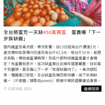
全台鬧蛋荒一天缺
450萬顆蛋
蛋農曝「下一
步換缺雞」
國內雞蛋受禽流感、寒流影響，自13日起每台斤調漲2元，
產地價和批發價分別達到每台斤42.5元、每台斤52元，創歷
史高點，導致搶蛋潮再現！到底什麼時候雞蛋產量才會穩
定？有蛋農就表示，這次缺蛋算比前幾年還要嚴重，目前看
不到盡頭，甚至擔心下一步「就是缺雞肉了」。禽流感旺
季、種雞進口受阻，全台缺蛋危機恐將持續，接下來換缺
雞。（示意圖／擷取自pexels）根據中華民國養雞協會曾表
示，目前估計每天缺蛋約450萬顆，對此，《三立新聞網》
繼續閱讀
02月18日, 2023
引述了蛋農說法，缺蛋原因，主要是受到烏俄戰爭、夏天禽
流感、疫情的影響，造成全球缺種雞，沒了種雞產蛋，所以
也沒有雞蛋，產蛋率直接大幅下降。除此之外，加上飼料越