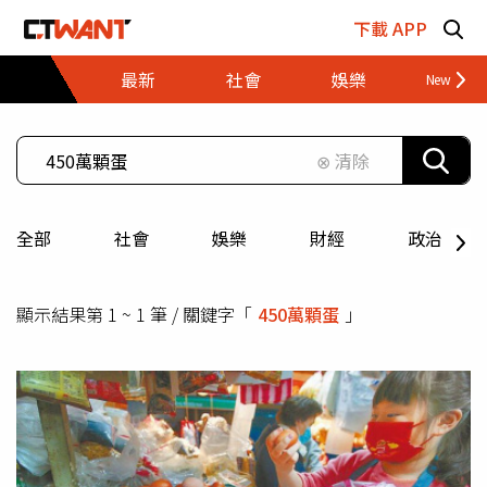
跳至主要內容區塊
下載 APP
最新
社會
娛樂
財經
⊗ 清除
全部
社會
娛樂
財經
政治
顯示結果第 1 ~ 1 筆 / 關鍵字「
450萬顆蛋
」