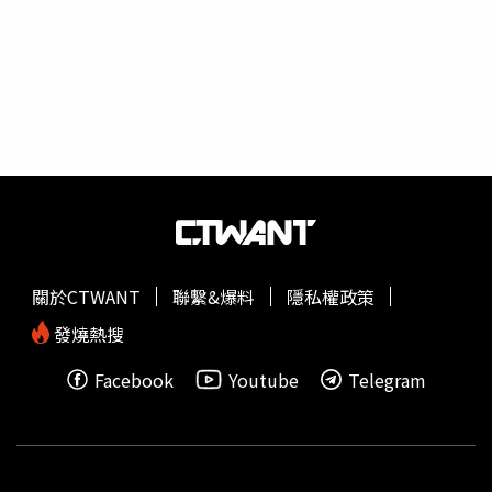
來越貴，願意買雞飼養的人也越來越少，造成蛋價上漲、缺
蛋，民眾也因恐慌而大量囤蛋，種種因素才會出現「蛋
荒」。蛋農還表示，不只台灣缺蛋，現在是全球都缺蛋，
「他們都缺了，我們跟他們買，他們會賣嗎？這次真的滿嚴
重的，比前幾年都嚴重，整個產業鏈已經有點斷掉的感
覺」。蛋農指出，「非籠飼養雞比例本來就不高，因為牠成
本較高，我養沒問題，但沒有雞給我養，所以當然就沒有雞
蛋」。蛋農還透露，「現在養100隻雞一天能收到6成的雞
蛋就覺得很好了，以前雞蛋產量是最高可以到9成」，至於
缺蛋問題何時會減緩？蛋農無奈表示，「現在要等到有種雞
可養，再把雞養到生蛋，至少得花上13個月，目前仍看不到
關於CTWANT
聯繫&爆料
隱私權政策
盡頭」，蛋農認為，重點是目前要有穩定來源比較困難，且
缺雞的情況馬上就要發生了。
發燒熱搜
Facebook
Youtube
Telegram