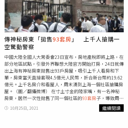
傳神秘房東「拋售
93套房
」 上千人搶購一
空驚動警察
中國大陸全國人大常委會23日宣布，房地產稅即將上路，在
部分地區試點，引發外界聯想大陸官方開始打房，24日就傳
出上海有神祕房東拋售出93戶房屋，吸引上千人看房和下
單，房東當天直接套現4.5億元人民幣，折合新台幣約19.62
億元。上千名房介和看屋人，周末湧到上海一個社區搶購房
屋。（圖／翻攝微博） 在寸土寸金的陸家嘴，有一名神秘
房東，居然一次性拋售了同一個社區的
93套房
子，導致周末
湧現房仲和看屋人潮，會出現這樣的「人潮盛況」，主要是
繼續閱讀
10月25日, 2021
大陸全國人大常委會表示，授權房產稅試點，為積極穩妥推
進房地產稅立法與改革，引導住房合理消費和土地資源節約
集約利用，促進房地產市場平穩健康發展，這讓各界認為這