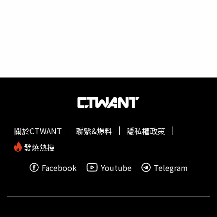
是大陸官方要動手打房了，因此有不少房東開始緊張。上千
名房介和看屋人，周末湧到上海一個社區搶購房屋。（圖／
翻攝微博）根據《新浪網》引述微博帳號「@雅昌瀚海書畫
部」的消息指出，這名在陸家嘴的神秘房東，一次性拋售了
同一個社區內的93戶房屋，由於看屋人潮實在太多，社區的
居民甚至報警要求員警維持秩序，更誇張的是，還傳出房東
所拋售的房屋當天就全部售出，套現4.5億元人民幣。上千
名房介和看屋人，周末湧到上海一個社區搶購房屋。（圖／
翻攝微博）根據網路上的消息，「浦城小區」，建於1993
年，雖然屬於老社區，但因為地處核心地段，距離「陸家嘴
三件套」（上海中心、環球金融中心、金茂大廈）只有1公
關於CTWANT
聯繫&爆料
隱私權政策
里，距離東方明珠也只有2公里，甚至有消息指出，這名房
東入手的房產時間至少是在20年前，入手的價格為700元人
發燒熱搜
民幣，約3052元台幣，現在一平方公尺價格9萬人民幣，約
Facebook
Youtube
Telegram
39.24萬元台幣，一套的總價約400萬人民幣，若賣掉100套
的話，等於套現4億人民幣，漲幅超過100倍。報導也指
出，目前尚未證實上述消息屬實，不過可以肯定的是，房地
產稅的試點開徵，短期內對大陸房價會造成波動，根據上海
財經大學公共政策與治理研究院首席專家楊暢指出，開徵房