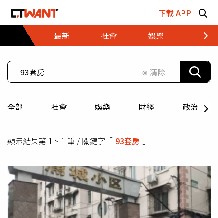
跳至主要內容區塊
下載 APP
最新
社會
娛樂
財經
⊗ 清除
全部
社會
娛樂
財經
政治
顯示結果第 1 ~ 1 筆 / 關鍵字「
93套房
」