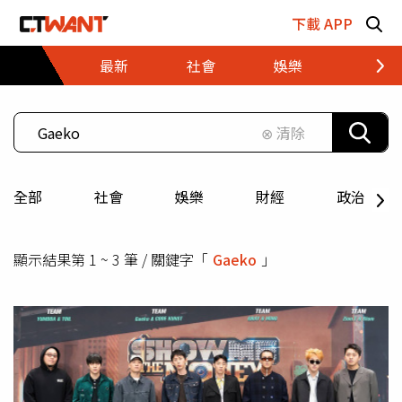
跳至主要內容區塊
下載 APP
最新
社會
娛樂
財經
⊗ 清除
全部
社會
娛樂
財經
政治
顯示結果第 1 ~ 3 筆 / 關鍵字「
Gaeko
」