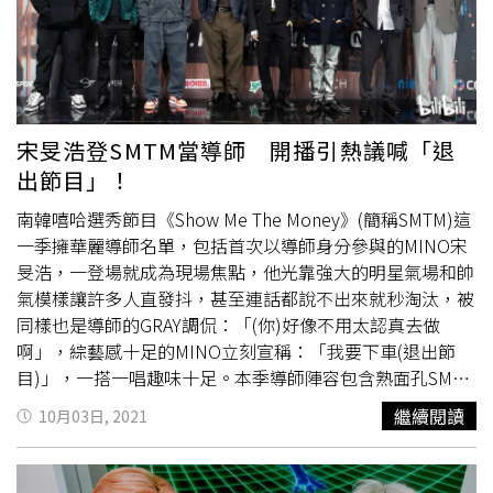
宋旻浩登SMTM當導師 開播引熱議喊「退
出節目」！
南韓嘻哈選秀節目《Show Me The Money》(簡稱SMTM)這
一季擁華麗導師名單，包括首次以導師身分參與的MINO宋
旻浩，一登場就成為現場焦點，他光靠強大的明星氣場和帥
氣模樣讓許多人直發抖，甚至連話都說不出來就秒淘汰，被
同樣也是導師的GRAY調侃：「(你)好像不用太認真去做
啊」，綜藝感十足的MINO立刻宣稱：「我要下車(退出節
目)」，一搭一唱趣味十足。本季導師陣容包含熟面孔SMTM
國寶MC
Gaeko
、毒舌導師Zion.T、帥氣製作人GRAY、嘻哈
繼續閱讀
10月03日, 2021
藝術家CODE KUNST，還有、嘻哈大佬YUMDDA、新銳音
樂製作人Slom和TOIL等人，本季參賽者當中也包括昔日導
師饒舌歌手San E，眾人好奇其參賽原因，他透露當紅時大