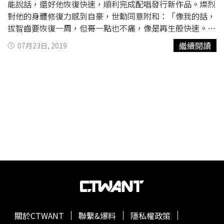
能說話，還好他恢復快速，順利完成配唱發行新作品。燦烈
對他的身體修復力感到自豪，世勳同意附和：「像我的話，
拔智齒要恢復一周，但哥一點也不痛，像是再生般快速。」
燦烈透露他拔完智齒直接去練習，就算是骨折這麼嚴重的傷
繼續閱讀
07月23日, 2019
勢也很快就康復。早在6月初，經紀公司就釋出兩人正在準
備第一張小分隊專輯的消息，因為去年9月兩人在SM
STATION發行的《We Young》反應相當好，所以這一次正
式合體同樣受到了粉絲期待。EXO-SC首張迷你專輯《What
alife》，收錄6首不同氛圍的歌曲，包含可以感受到正能量
的《What a life》，適合炎熱消暑的《朦朧（Just us
2）》、充滿感性氛圍的《靠近妳（Closer to you）》等，
除了世勳及燦烈參與詞曲創作外，更邀請到嘻哈組合
Dynamic Duo成員
Gaeko
、知名製作人GRAY、人氣作曲家
Devine-Channel助陣。
關於CTWANT
聯繫&爆料
隱私權政策