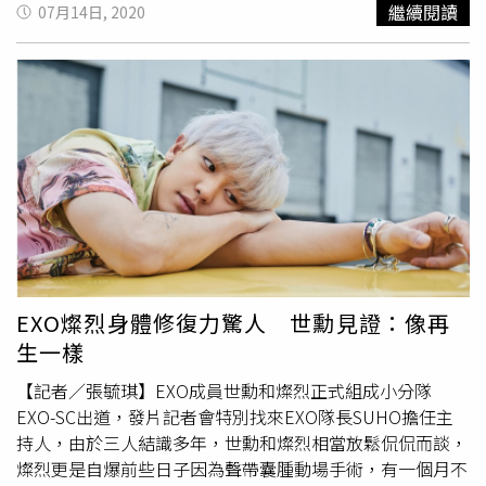
繼續閱讀
07月14日, 2020
員
Gaeko
擔任。
Gaeko
透露《What a life》發行不到一個
月，燦烈便親自找到家裡，說有下一張專輯的計畫，希望可
以繼續合作，此外他爆料燦烈因為太勤奮練習，反而導致錄
音時總是狀態不佳。若是新專輯獲得一位，世勳（右）要挑
戰高空彈跳，燦烈則將全程掌鏡。（圖／愛貝克思提供）主
打歌〈10億點擊 (1 Billion Views) (Feat. MOON)〉是首有著
高中毒性Disco節奏的嘻哈歌曲，歌詞將對戀人的想念比喻
成無線重播影片的模樣，並找來R&B歌手MOON參與
Featuring。燦烈說道這次的主打歌曲有著符合歌曲概念、
有趣的歌詞外，曲風是自己近來常聽的Disco風格，是正適
合7月夏天聽的歌曲。除了MOON和
Gaeko
，這張專輯還邀
請到知名饒舌歌手PENOMECO、人氣美聲歌手10CM，對於
EXO燦烈身體修復力驚人 世勳見證：像再
專輯很有想法的燦烈，在近日公開的媒體訪談中特別提到，
生一樣
未來希望能有機會與Post Malone合作。EXO-SC人生故事
的首張正規專輯《10億點擊 (1 Billion Views)》與韓國同步
【記者／張毓琪】EXO成員世勳和燦烈正式組成小分隊
在台數位發行中。
EXO-SC出道，發片記者會特別找來EXO隊長SUHO擔任主
持人，由於三人結識多年，世勳和燦烈相當放鬆侃侃而談，
燦烈更是自爆前些日子因為聲帶囊腫動場手術，有一個月不