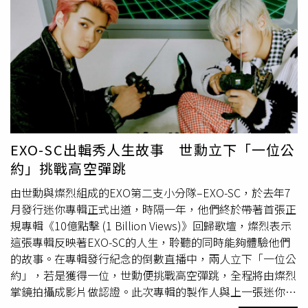
街小巷都能聽到自己的歌曲，過去六年卻變成旁人眼中的過
氣歌手，坦言討厭「被遺忘的感覺」，希望這次參加讓自己
重新開始。另一個眾所矚目的焦點就是第四季冠軍Basick和
亞軍MINO再聚首，兩人身分卻大不同，新任導師MINO手
握Basick生死的決定權，見面第一句話就是：「唉呦，來了
啊」，Basick不愧是身經百戰的冠軍，不僅展現強大的說唱
技巧，更刻意在歌詞喊到旻浩之際假裝忘詞製造緊張氛圍，
反將節目一軍，機智又幽默的表現獲得MINO喝采，也使他
順利過關拿到第二輪參賽資格。
EXO-SC出輯秀人生故事 世勳立下「一位公
約」挑戰高空彈跳
由世勳與燦烈組成的EXO第二支小分隊–EXO-SC，於去年7
月發行迷你專輯正式出道，時隔一年，他們終於帶著首張正
規專輯《10億點擊 (1 Billion Views)》回歸歌壇，燦烈表示
這張專輯反映著EXO-SC的人生，聆聽的同時能夠體驗他們
的故事。在專輯發行紀念的倒數直播中，兩人立下「一位公
約」，若是獲得一位，世勳便挑戰高空彈跳，全程將由燦烈
掌鏡拍攝成影片做認證。此次專輯的製作人與上一張迷你專
輯《What a life》相同，由韓國嘻哈組合Dynamic Duo的成