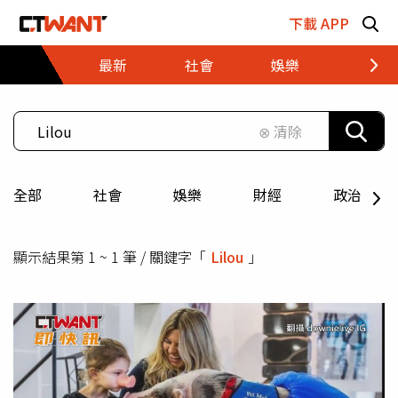
跳至主要內容區塊
下載 APP
最新
社會
娛樂
財經
⊗ 清除
全部
社會
娛樂
財經
政治
顯示結果第 1 ~ 1 筆 / 關鍵字「
Lilou
」