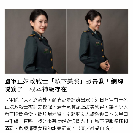
院打卡」、「終於有人發文了」、「整場應該只有她穿球
鞋」。連資深媒體人黃揚明也轉發直播截圖，並寫下「左2
議事人員意外爆紅，被譽為立院林襄」。有網友神出蓋章妹
的IG，一個是跳舞影片，另一個帳號是分享日常生活。不過
男網友們可能要心碎了，因為蓋章妹已名花有主。至於蓋章
妹本人則轉發新聞到限時動態表示，「這是我的高光時刻
嗎？可是有本來就認識我的人問我同事這是誰，心情很複
雜。」昨（1日）上午舉行立法院長副院長改選，兩者皆經
過兩輪投票，選舉結果為韓國瑜當選立法院長，江啟臣為副
院長。
國軍正妹政戰士「私下美照」掀暴動！網嗨
喊簽了：根本神級存在
國軍除了人才濟濟外，顏值更是超群出眾！近日陸軍有一名
正妹政戰士被網友挖掘，清新氣質配上甜美笑容，讓不少人
看了瞬間戀愛。照片曝光後，引起網友大讚激似日本女星田
中千繪，直呼「找她來募兵絕對沒問題！」私下便服模樣超
清新，散發鄰家女孩的甜美氣質。（圖／翻攝自IG／