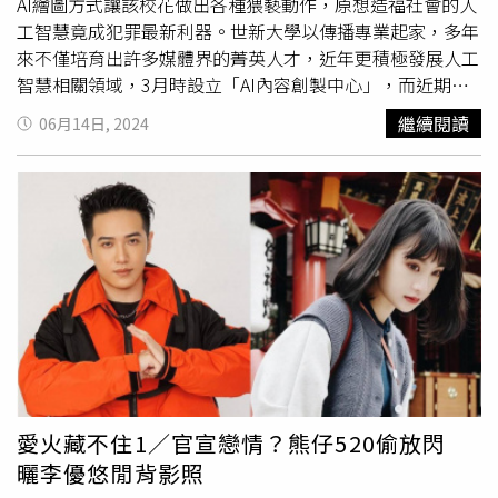
AI繪圖方式讓該校花做出各種猥褻動作，原想造福社會的人
工智慧竟成犯罪最新利器。世新大學以傳播專業起家，多年
來不僅培育出許多媒體界的菁英人才，近年更積極發展人工
智慧相關領域，3月時設立「AI內容創製中心」，而近期卻
有個「聊色機器人」打著世新大學之名推出，當中包含大量
繼續閱讀
06月14日, 2024
鹹濕內容，甚至有露點寫真和中學偷拍影片，更疑似有世新
校花遭冒臉。該聊色機器人疑似以世新某校花為範本，換臉
進行二度創作，當中還包括許多裸露畫面。（圖／翻攝畫
面）據了解，該聊天群以自稱是某傳播科系的女學生為主
角，更會散布各種大尺度和猥褻圖片以滿足觀眾幻想，這些
畫面能看出明顯是人工繪圖，卻疑似以該校校花為範本進行
二度創作。記者抽絲剝繭，發現該聊天群散播的猥褻圖片，
與曾登上
PTT表特
版的校花高度相似，雙方同樣有著精緻五
官和細緻皮膚，一雙勾人電眼更像一個模子刻出來般，女大
生對外宣稱的年紀、系所和身高體重等個人資訊都與該校花
如出一轍，原想造福社會的人工智慧竟成犯罪最新利器。而
近年AI性犯罪層出不窮，網紅「小玉」朱玉宸在2020年間，
愛火藏不住1／官宣戀情？熊仔520偷放閃
便利用AI換臉（DEEPFAKE）技術，合成時任高雄市議員的
曬李優悠閒背影照
立委黃捷、前立委高嘉瑜及藝人雞排妹等名人臉生成色情影