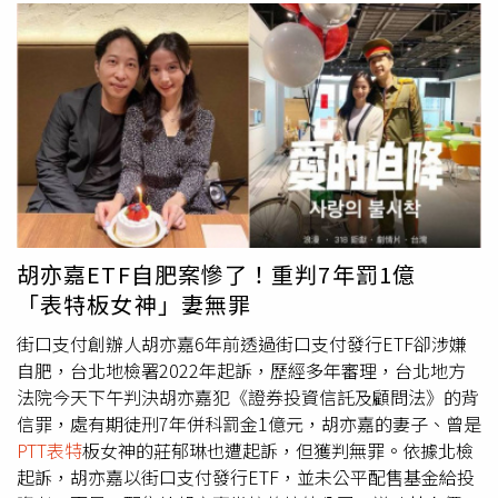
胡亦嘉ETF自肥案慘了！重判7年罰1億
「表特板女神」妻無罪
街口支付創辦人胡亦嘉6年前透過街口支付發行ETF卻涉嫌
自肥，台北地檢署2022年起訴，歷經多年審理，台北地方
法院今天下午判決胡亦嘉犯《證券投資信託及顧問法》的背
信罪，處有期徒刑7年併科罰金1億元，胡亦嘉的妻子、曾是
PTT表特
板女神的莊郁琳也遭起訴，但獲判無罪。依據北檢
起訴，胡亦嘉以街口支付發行ETF，並未公平配售基金給投