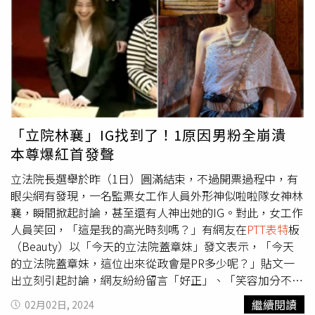
翻攝自臉書）55歲的王彩樺有兩位寶貝女兒，出眾的顏值被
譽為最美星二代，其中庭庭近年頻繁現身螢光幕，庭庭在過
年節目跟媽媽表演，兩人大跳熱舞，最後王彩樺和黃于庭最
後更上演激吻，母女嘴對嘴接吻20秒，引起觀眾驚喜尖叫，
瞬間飆高收視率。黃于庭在炎熱的泰國旅遊，性感裝扮相當
清涼。（圖／翻攝自臉書）王彩樺除了秀大女兒庭庭穿上當
地傳統服飾的美照，母女3人新年前往泰國旅遊，王彩樺更
在臉書曬出兩個女兒火辣美照，讓漂亮姊妹花黃于庭、黃繶
「立院林襄」IG找到了！1原因男粉全崩潰
帆跟大家拜年，可以看見庭庭喝著當地招牌的芒果冰沙，搭
本尊爆紅首發聲
配米白色小可愛，露出性感香肩和穠纖合度的好身材，而妹
妹同樣是一件繞頸式條紋小可愛，背後還打了一個結露出纖
立法院長選舉於昨（1日）圓滿結束，不過開票過程中，有
細腰身，轉身後還露出雪白美背，性感指數破表。王彩樺的
眼尖網有發現，一名監票女工作人員外形神似啦啦隊女神林
小女兒黃繶帆美背相當性感。（圖／翻攝自臉書）眼睛狂吃
襄，瞬間掀起討論，甚至還有人神出她的IG。對此，女工作
冰淇淋的網友也紛紛留言，「泰辣了啦，大年初一就怎麼刺
人員笑回，「這是我的高光時刻嗎？」有網友在
PTT表特
板
激，讚」、「媽媽好會生，生的如花似玉，全家女人都是大
（Beauty）以「今天的立法院蓋章妹」發文表示，「今天
美女！新春愉快！」、「新年快樂國民岳母」。王彩樺女兒
的立法院蓋章妹，這位出來從政會是PR多少呢？」貼文一
黃于庭在泰國度假換上泰國公主裝。（圖／翻攝自臉書）
出立刻引起討論，網友紛紛留言「好正」、「笑容加分不
少」、「不是記者啦，是立法院的公務員，人很可愛」、
繼續閱讀
02月02日, 2024
「超美，根本女神」、「這種笑容長輩最愛」、「她在立法