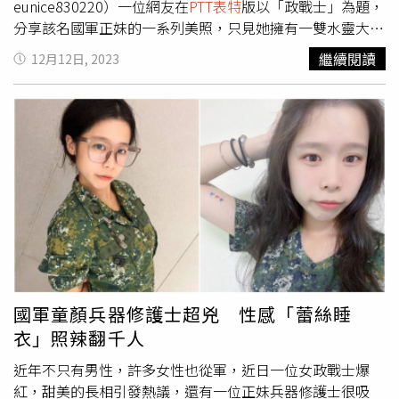
eunice830220）一位網友在
PTT表特
版以「政戰士」為題，
分享該名國軍正妹的一系列美照，只見她擁有一雙水靈大
眼、可愛臥蠶，外型清純有如鄰家女孩般的無害氣質，吸引
繼續閱讀
12月12日, 2023
大批網友朝聖狂讚，「很清新耶，軍裝那張好讚」、「很正
了吧，這在國軍中超頂了」、「這在裡面根本神級存在了
吧」、「這個在國軍一定一堆人狂追了」、「有這樣的政戰
士，你幾點回營？」另外也有男網友打趣直呼要從軍，「上
戰場囉」、「簽了簽了」、「現在報名打仗來得及嗎？」、
「要是都這種，那就不缺兵了吧。」事實上，該名正妹是陸
軍第六軍團關渡地區指揮部的葉姓政戰中士，她也經常在IG
上分享軍旅生活和私下便服美照，國軍英勇形象與甜美外貌
完美詮釋「反差萌」，目前帳號粉絲人數已突破2700人。
國軍童顏兵器修護士超兇 性感「蕾絲睡
衣」照辣翻千人
近年不只有男性，許多女性也從軍，近日一位女政戰士爆
紅，甜美的長相引發熱議，還有一位正妹兵器修護士很吸