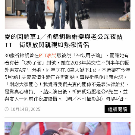
月亮》等作品，展現亮眼演技與螢幕魅力。劉基鴻也在社群
上公開多張求婚現場照，包括唯美下跪瞬間與擁抱畫面，讓
球迷一同分享喜悅。兩人低調交往多年，感情始終穩定，這
次步入婚姻階段，讓粉絲與球界好友紛紛獻上祝福。值得一
提的是，另一位2019年選秀首輪球員林安可日前也傳出求
愛的回頭草1／祈錦鈅撇婚變與老公深夜黏
婚成功消息。兩位昔日選秀狀元級好手幾乎在同一時間成
TT 街頭放閃親親如熱戀情侶
家，讓中職圈籠罩一片幸福氛圍，也為新球季增添喜氣。
在 Instagram 查看這則貼文 從 Instagram 分享的貼文
30歲祈錦鈅曾在
PTT表特
版被說「神似周子瑜」，而讓她有
著有著「G奶子瑜」封號，她在2023年與交往不到半年的圈
外男友A先生閃婚，同年底在加拿大誕下1女，不過卻在今年
5月爆出夫妻感情生變正在辦離婚。事後祈錦鈅出面否認，
「謝謝大家關心！我覺得我們夫妻的關係不是靠法律維持，
是靠真心維持」。結束演出後，祈錦鈅奶壓老公A先生，並
與友人一同前往夜店續攤。（圖／本刊攝影組）時隔4個
月，時報周刊CTWANT直擊夫妻倆感情依舊甜蜜。9月6日深
繼續閱讀
10月14日, 2025
夜11點，祈錦鈅現身台北市大安區某餐酒館演出，戴著棒球
帽跟墨鏡的老公A先生，則是全程愛相隨陪伴在側。演出結
束後，夫妻倆並未急著離開，與友人繼續小酌聊天，直到隔
日凌晨2點半才準備離開。一路上祈錦鈅和A先生兩人十指緊