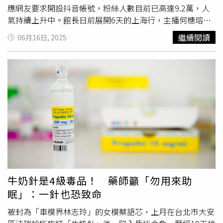
起來要很像李俊昊」。對於李芷霖和造型師Andy Chen是否
應網友要求開設抖音帳號，粉絲人數目前已高達9.2萬，人
正在交往？本刊詢問味全龍與李芷霖經紀人，至截稿前未獲
氣持續上升中。館長日前展開6天的上海行，主播何橞瑢全
任何回應。
程跟在身邊，拿著麥克風採訪，直播中都可見她的身影。其
繼續閱讀
06月16日, 2025
專業態度及甜美外貌，也讓中國網友紛紛大讚「中天小姐
姐，妳最棒了」、「這是我見過最漂亮的新聞女主播」、
「有你在的畫面很有趣」、「欣賞你工作態度，人又靚，又
專業」、「驚艷中國網友」、「小紅書上都在問這個美女是
誰」、「很專業、很敬業」、「被圈粉了」，也有人說她長
得像張鈞甯、賈靜雯的合體。此外，也有許多網友敲碗何橞
瑢開設抖音的帳號，她本人也因應要求公開帳號，截至今
（16）日下午1時30分，粉絲數已高達9.2萬人。由於有些
人詢問該帳號是不是本人，何橞瑢也特地拍影片證明是本
人，「其實以前就有這個帳號，只是都是拿來看影片，還沒
發過影片，剛好就趁這次的機會來嘗試一下。」事實上，何
橞瑢曾於2013年登上
PTT表特
版，顏值獲得鄉民認證，且因
牛奶針是4級毒品！ 藥師籲「勿用來助
婚後育兒身材依舊火辣，被封為「辣妻主播」。除了抖音帳
眠」：一針也恐致命
號，其Instagram擁有1.9萬粉絲，還有開設臉書粉絲專頁，
經常分享工作生活；昨（15）日她與團隊回到台灣，她也立
被封為「車模界林志玲」的女模蔡語芯，上月在台北市大安