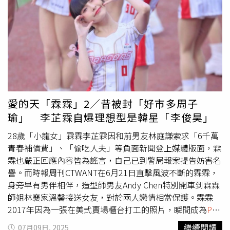
扣緊牽著彼此的手。（圖／本刊攝影組）7日凌晨2點47
分，祈錦鈅與老公A先生，還有3名男性友人一起離開餐酒
館。隨後，一行人就近散步到鄰近的夜店續攤。一路上夫妻
倆緊牽著彼此的雙手、親暱依偎。A先生非常貼心地幫老婆
一路提包包，兩人走著走著A先生在大街上就親起了老婆祈
錦鈅的頭髮，完全不避人耳目，放閃指數爆表，而一旁友人
則是相當習慣，沒有半點反應。走著走著A先生在大街上就
親起了老婆祈錦鈅的頭髮，放閃無極限。（圖／本刊攝影
愛的天「霖霖」2／昔被封「好市多周子
組）日前祈錦鈅出席活動，曾自爆身邊追求不斷，同時也有
瑜」 李芷霖自爆理想型是韓星「李俊昊」
不少女生向老公示好，她自信表示：「我喜歡的人很多人喜
歡，代表我眼光很好吧！」她透露因為老公個性木訥，都是
28歲「小龍女」霖霖李芷霖因和前男友林庭謙索求「6千萬
「妹有情郎無意」。而目前祈錦鈅老公相處就像朋友般無話
青春補償費」、「偷吃人夫」等負面新聞登上媒體版面，霖
不談，彼此維持著一份理解與默契，從兩人街頭放閃的甜蜜
霖也嚴正回應內容皆為謠言，自己已到警局報案提告妨害名
模樣看來，婚變傳言似乎不攻自破。
譽。而時報周刊CTWANT在6月21日直擊風波不斷的霖霖，
身旁早有男伴相伴，造型師男友Andy Chen特別開車到霖霖
師姐林襄家溫馨接送女友，對於兩人戀情相當保護。霖霖
2017年因為一張在美式賣場櫃台打工的照片，瞬間成為
PTT
表特
板熱門話題，一頭烏黑亮麗的長髮與清秀的外表，更被
繼續閱讀
07月09日, 2025