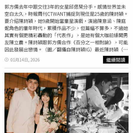
針灸，再結合西醫的專業建議，使青春痘逐步改善，也讓患
郭方儒去年中跟交往3年的女星邱偲琹分手，感情世界並未
者恢復了更穩定的睡眠與身心平衡。「有患者因為一直流汗
空白太久，時報周刊CTWANT捕捉到現任是25歲的陳詩穎。
來找我，但我判斷是心臟問題，他回診一看已經心衰竭
要介紹陳詩穎，她9歲開始當童星演戲，演過陳意涵、陳庭
了」。方宇心說，大學時累積的紮實功底讓她能通盤檢視患
妮角色的童年時代，累積作品不少，但篇幅不算多，不過她
者症狀，流汗症狀在中醫看是濕氣累積，會以祛溼方式調
其實有個更精彩轟動的「代表作」，是她有個大咖前緋聞男
理，但她判斷該位患者是因心衰竭而排水能力變差，水腫導
友陳立農。陳詩穎跟郭方儒合作《百分之一相對論》，可能
致體重難以下降，體重下不去自然容易流汗和喘，所幸經她
因此發展出戀情。（圖／翻攝自陳詩穎IG）最近陳詩穎（前
提醒，患者及時就醫後已無大礙。黎安瑟診所佈置主打溫馨
排中）在郭方儒執導的《百分之一相對論》露臉。（圖／翻
繼續閱讀
01月14日, 2026
優雅，讓患者在專業與溫暖的照護中找回身心平衡。（圖／
攝自陳詩穎IG）郭方儒（左一）與陳詩穎（右一）在2021
黃耀徵攝）但方宇心過去在大型醫院任職，3小時看百位患
年曾合作戲劇《如果花知道》，巧的是前任邱偲琹（左二）
者是常態，難以細心了解每一個人的身心狀況，她因而選擇
也有演出。（圖／本刊攝影組）陳詩穎長相甜美，擁有水汪
自行開業，讓自己成為患者的「盟友」，初診往往需花費一
汪大眼，曾被網友評價她神似韓星閔孝琳，學生時期更登上
個半小時，從生活習慣、家庭壓力到病理數據，事無巨細地
PTT表特
版，豐滿身材跟一雙美腿受到討論。她當時在同齡
為患者規劃療程。「只要不放棄，我們一定有資源可以幫
學生圈小有知名度，曾演出《閃亮的日子》、《偷心大聖
你。」方宇心說，許多患者諱疾忌醫，或在過往一次次的失
PS男》、《妻子們的戰爭》、《真愛找麻煩》等，2021年
望中而拒絕再嘗試，但她有信心能用最好的藥物和最好的調
她演出郭方儒父親郭建宏製作的《如果花知道》，可能因此
理方式為患者規劃，讓患者在專業與溫暖的照護中找回身心
跟郭方儒結緣，但巧的是邱偲琹也在該劇中演出，三人曾同
平衡，不必孤單面對健康的挑戰。
劇同台，最近她也在郭方儒執導的《百分之一相對論》露