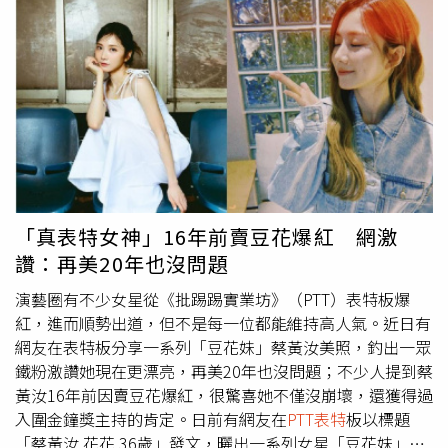
呦」。不少網友紛紛留言「想給她業績」、「好想現在就讓
她做生命禮儀服務」、「推文打算用生命幫她做業績嗎」、
「真要命先預約了」、「太大了吧」、「這身材太強了
吧」、「禮儀誠意滿滿」、「工作忙碌卻能維持這麼好的身
材實在很厲害」、「做功德的工作，讚」、「太頂了」。網
友表示，想給她業績。
「真表特女神」16年前賣豆花爆紅 網激
讚：再美20年也沒問題
演藝圈有不少女星從《批踢踢實業坊》（PTT）表特板爆
紅，進而順勢出道，但不是每一位都能維持高人氣。近日有
網友在表特板分享一系列「豆花妹」蔡黃汝美照，釣出一眾
鐵粉激讚她現在更漂亮，再美20年也沒問題；不少人提到蔡
黃汝16年前因賣豆花爆紅，很驚喜她不僅沒崩壞，還獲得過
入圍金鐘獎主持的肯定。日前有網友在
PTT表特
板以標題
「蔡黃汝 花花 36歲」發文，曬出一系列女星「豆花妹」蔡