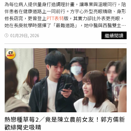
為每位病人提供量身打造調理計畫，讓專業與溫暖同行，陪
伴患者在健康道路上一同前行。方宇心外型亮眼精緻、身形
修長窈窕，更曾登上
PTT表特
版，其實力卻比外表更亮眼，
她在長庚就學時選擇了「最難道路」，她中醫與西醫雙主
修，得8年才能畢業，每週上課時數高達40小時，下課後還
繼續閱讀
01月29日, 2026
有龐大功課與考試，甚至寒暑假也多在研習中度過，自律和
嚴謹規畫的個性更讓她在中醫與西醫醫師國家考試中成為雙
料榜首，是當之無愧的「美女學霸」。方宇心外型亮麗、身
材窈窕，又是醫師國考雙料榜首，還曾登上
PTT表特
版，是
當之無愧的美女學霸。（圖／翻攝PPT表特版）「西醫強調
精準打擊標靶，中醫則強調整體統合與平衡，」方宇心提
到，大學時的訓練，讓她對人體有了「中醫宏觀」與「西醫
微觀」的雙重解讀能力，她曾遇到一位30多歲的女性患者長
期受青春痘困擾，臉部紅腫敏感，痘痘與痘疤反覆出現，即
便接受皮膚科的藥物治療，情況仍無法根本改善，讓該位患
者身心俱疲。方宇心透過中西醫整合的方式，從患者的睡眠
品質、生活作息、飲食習慣與壓力狀況入手，發現她夜間胃
熱戀種草莓2／竟是陳立農前女友！郭方儒新
食道逆流、長時間睡眠中斷及高壓工作環境是主要影響因
歡緋聞史吸睛
素，方宇心因而為患者調整腸胃功能，搭配中醫體質調理與