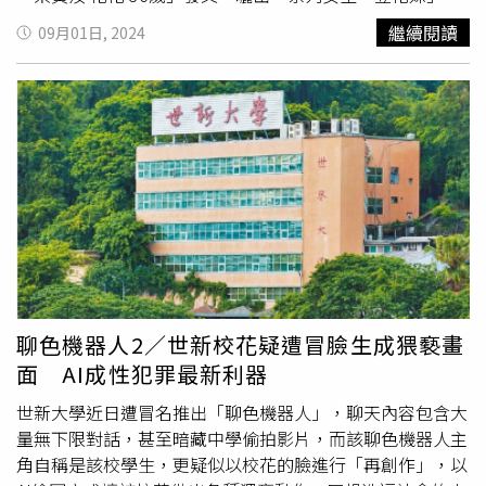
黃汝在不同時期的美照，還有鐵粉在底下留言補充蔡黃汝剛
繼續閱讀
09月01日, 2024
出道時期的照片，大讚36歲的她和16年前沒有太大差異；
有不少人也想起蔡黃汝當年在台灣故事館賣豆花，清純可人
的模樣。貼文一出不到1天時間，就被PTT鄉民推爆，幾乎
一面倒稱讚蔡黃汝是真正「表特」出產的明星，說她是「真
表特女神」也不為過，紛紛激推「比20幾歲時多了一股成熟
美」、「保持超好」、「很純的正妹，個性也好」、「現在
更漂亮，有氣場的那種美」、「為什麼不會老？」。有不少
人更對於蔡黃汝近年在工作上表現驚豔，「她真的很認真在
每個工作上，新劇無罪推定還全台語演出，唱歌也進步很
多」、「她開始主持節目才發現她很厲害」、「《飢餓遊
戲》有入圍金鐘節目主持，值得肯定啊」、「她有找到自己
的路，包袱丟得掉也玩得起」。有不少網友激讚蔡黃汝現在
聊色機器人2／世新校花疑遭冒臉生成猥褻畫
比以前還漂亮。（圖／翻攝自《批踢踢實業坊》表特板）蔡
面 AI成性犯罪最新利器
黃汝在2008年因為一張在台灣故事館打工賣豆花的照片，
引起網友討論，被經紀公司看中，進入演藝圈後，也以甜美
世新大學近日遭冒名推出「聊色機器人」，聊天內容包含大
清新氣質擄獲大票粉絲。
量無下限對話，甚至暗藏中學偷拍影片，而該聊色機器人主
角自稱是該校學生，更疑似以校花的臉進行「再創作」，以