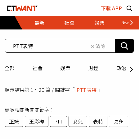
跳至主要內容區塊
下載 APP
最新
社會
娛樂
財經
⊗ 清除
全部
社會
娛樂
財經
政治
顯示結果第 1 ~ 20 筆 / 關鍵字「
PTT表特
」
更多相關新聞關鍵字：
正妹
王彩樺
PTT
女兒
表特
更多