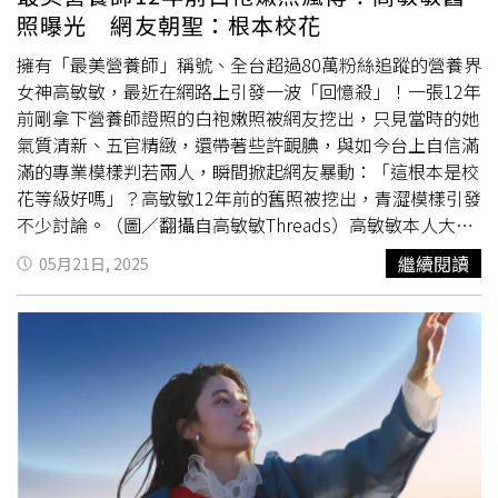
用，「Propofol需要專業醫療人員，在具備急救設備的環境
照曝光 網友朝聖：根本校花
中給藥，因為它可能引起血壓下降、呼吸抑制、心跳減慢等
作用。」洪正憲直言，已經有許多案例因不當使用「牛奶
擁有「最美營養師」稱號、全台超過80萬粉絲追蹤的營養界
針」，而導致嚴重後果，因此提醒大家，藥不是想打就能
女神高敏敏，最近在網路上引發一波「回憶殺」！一張12年
打，一針也可能致命。若是要做內視鏡或手術，醫師會根據
前剛拿下營養師證照的白袍嫩照被網友挖出，只見當時的她
病患的身體狀況決定用藥，不需太過擔心；但若診所是以幫
氣質清新、五官精緻，還帶著些許靦腆，與如今台上自信滿
助入睡、美容點滴的名義施打「牛奶針」，且無專業人員及
滿的專業模樣判若兩人，瞬間掀起網友暴動：「這根本是校
設備，務必要提高警覺。事實上，行政院已於2015年3月公
花等級好嗎」？高敏敏12年前的舊照被挖出，青澀模樣引發
告將Propofol增列為第四級管制藥品；為防制Propofol遭
不少討論。（圖／翻攝自高敏敏Threads）高敏敏本人大方
非法濫用，行政院亦於同年8月公告其為第四級毒品，提醒
轉發這張「時光照」還幽默寫下：「意外被網友挖出12年前
繼續閱讀
05月21日, 2025
民眾千萬別任意施用以免違法。
的照片，太稚嫩了吧！」照片中，高敏敏穿著白袍，圓圓大
眼配上整齊牙齒、清秀臉龐，氣質清新自然，顏值絲毫不輸
明星，該則貼文在短短時間內就突破35.7萬次瀏覽，底下湧
入超過2千則留言、上千人按讚，不少粉絲與名人也紛紛留
言直呼：「根本校花！」、「上面繡的是哪間高中？看不清
楚欸」、「不敢相信！好正」、「從以前就這麼美」，甚至
被粉絲笑稱是「醫美級範本」、「氣質根本醫院劇女主
角」。高敏敏外貌亮眼，有「最美營養師」稱號。（圖／翻
攝自高敏敏IG）從大學時期就被
PTT表特
版封為「學姐級美