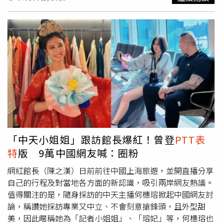
網友封為「好市多周子瑜」，輔仁大學體育學系畢業的她，
2019年參加FISU世界大賽啦啦隊錦標賽更勇奪季軍。除了
小龍女身份外，霖霖也身兼新竹街口攻城獅「幕獅女孩」。
李芷霖除了小龍女身份外，霖霖也身兼新竹街口攻城獅「幕
獅女孩」。（圖／翻攝自李芷霖臉書）因為高中參加競技啦
啦隊，霖霖獲得保送輔仁大學體育系的資格，而對於學生時
期在好市多打工就爆紅，霖霖曾表示當時訊息不斷跳出來
後，才發覺自己上了新聞，對於登上新聞版面驚訝不已，但
因自己還是學生身份，也沒有太多想法，就繼續過好原本的
生活。以體保生之姿展開輔大生活，李芷霖變成競技啦啦隊
的校隊成員，還代表學校出國比賽拿獎。至今霖霖的身分多
元，談到籃球與棒球的應援差異，霖霖表示兩個賽事節奏不
「中天小姐姐」跟訪館長爆紅！曾登
PTT表
同，棒球沒有固定的應援時間，一局打多久就要跳多久，籃
特
版 9萬中國網友喊：圈粉
球則是跳完開場舞後在場邊加油，暫停時間不固定，有時候
突然喊暫停也要飛速跑到場內跳暫停舞。李芷霖和林襄是同
網紅館長（陳之漢）日前前往中國上海旅遊，並開直播分享
經紀公司的師姐妹。（圖／翻攝自李芷霖IG）談到愛情觀，
自己的行程及對當地各方面的新認識，吸引兩岸網友熱議。
霖霖曾透露自己的理想伴侶條件，要有自己的主見，就是我
值得關注的是，隨身採訪的中天主播何橞瑢掀起中國網友討
喜歡的，也希望對方成熟穩重、孝順，不要媽寶，外表白白
論，稱讚她採訪專業又中立、不會刻意搶鋒頭，且外型甜
乾淨看得順眼，而身為李俊昊小迷妹的她，也特別表示「笑
美，因此暱稱她為「記者小姐姐」、「瑢妃」等，何橞瑢也