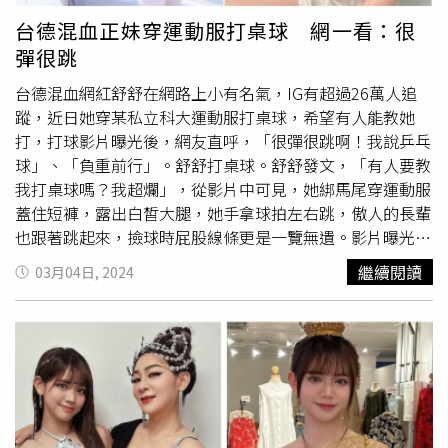
說是相當浪漫。去年本刊曾直擊熊仔及李優的互動，對話眼
台德混血正妹穿運動服打桌球 網一看：很
神或肢體接觸都非常熟悉自然。（圖／本刊攝影組）其實去
彈很跳
年時報周刊CTWANT就直擊熊仔跟李優一同出席友人的品牌
活動派對，只見在跟友人聊天時，熊仔將手上一包裝著看似
台德混血網紅舒舒在網路上小有名氣，IG有超過26萬人追
糕餅類的塑膠袋交給李優，而李優也順勢將手搭在熊仔的肩
蹤，近日她穿某私立科大運動服打桌球，希望有人能教她
上，互動相當親密，兩人遇到粉絲也親切合照，之後便一起
打，打球影片曝光後，網友直呼，「很彈很跳啊！我說乒乓
離開活動現場，不過當時雙方都未對此事做出回應。即使傳
球」、「負重前行」。舒舒打桌球。舒舒發文，「有人要教
出緋聞，李優仍不避嫌拍攝熊仔的Mv。（圖／翻攝自李優
我打桌球嗎？我超爛」，從影片中可見，她綁馬尾穿運動服
IG）熊仔與李優的互動不止於此，2022年時熊仔推出歌曲
蓋住短褲，露出白皙大腿，她手拿球拍左右跳，傲人的長輩
〈哥〉，找來李優合作MV，演出熊仔身邊的女人，大秀好
也跟著跳起來，撿球時屁股線條更是一覽無遺。影片曝光
身材，當時被問到與緋聞女友拍MV會不會尷尬？熊仔的唱
後，網友紛紛留言「不行，我不能教你打桌球」、「不要再
繼續閱讀
03月04日, 2024
片公司回應：「熊仔那一天找了很多好朋友一起來幫忙拍
晃了，我前面那一組已經打到200了還不下來」、「負重前
攝，大家都來挺熊仔，不會尷尬的，那天大家都拍得很投
行」、「我看不清楚胸前的字」、「看到不只一個球」、
入、很開心。」熊仔曾提到不擔心感情狀態影響事業。（圖
「有一種很可愛的感覺而且都打得到，之後一定會更強」、
／翻攝自熊仔IG）雖然熊仔一直以來對於感情都十分低調，
「很彈很跳啊！我說乒乓球」。也有人說「打乒乓，需要跳
但他在推出〈禁愛令〉這首歌時，曾提到自己對感情的看
來跳去嗎？」不少人回他，「認真打誰要看」、「你說長輩
法，他表示「禁愛令」很可悲，並說不擔心自己的感情狀態
的部分嗎」、「我勸你少管閒事」、「身材好的需要跳來跳
影響演藝事業，「如果他們喜歡的是我的音樂、我的創作，
去的，身材不好的，誰管她」。據了解，目前還是科大生的