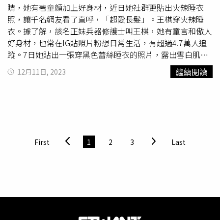
睛，她有著童顏加上好身材，近日她社群更貼出火辣睡衣
照，讓千名網友看了直呼，「超愛長髮」。王棋穿火辣睡
衣。據了解，該名正妹兵器修護士叫王棋，她有童言和傲人
好身材，也常在IG貼照片粉想日常生活，有超過4.7萬人追
蹤。7日她貼出一張穿黑色蕾絲睡衣的照片，露出雪白肌
膚，事業線更是大方秀出來，讓人看了鼻血直流。王棋發文
繼續閱讀
12月11日, 2023
說，「短髮控都可以滾了，本人此生都會是長髮。」此文曝
光後，有超過4900名人按讚，網友紛紛留言「長髮就是
正，吵架還可以甩在對方臉上」、「超愛長髮」、「甜
美」、「這件睡衣太火辣了」、「謝謝長髮我沒了」、「什
麼是短髮控，長髮才是王道」、「身材很好喔好美」、「超
漂亮」。此外，近日也有一名女政戰士上
PTT表特
版，有人
First
1
2
3
Last
貼出她的一系列照片，她笑容甜美還有酒窩，迷倒不少網
友，也有人神出她的IG，發現她是陸軍第六軍團關渡地區指
揮部的政戰中士，有近2000人追蹤，目前從軍5年。不少人
紛紛留言「很清新耶，找她來募兵絕對沒問題」、「有這樣
的政戰士，你幾點回營」、「非陰間來說也是不錯嘍」、
「很正了吧這在國軍中超頂了」、「有點像田中千繪」。另
名正妹政戰士。（圖／翻攝PTT）