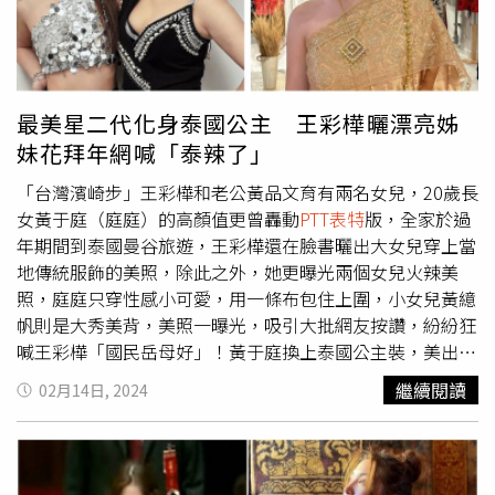
或是我想要傳達的態度和精神，那就不會介意我的感情狀
舒舒，在高中時就把跳舞影片放網路上，而她上過不少節
態。」關於熊仔與李優目前的關係，熊仔透過唱片公司索尼
目，如YT節目《威廉沈歡樂送》，舒舒也是節目《同學來
音樂回應：「謝謝大家的關心，之後會用更多作品跟大家分
了》的班底，曾出現在
PTT表特
版，台德混血的她有亮麗外
享自己的人生，現在有許多議題值得大家更多的關注。」李
表，更有網友稱，她是台版明日香。舒舒是台日混血。（圖
優的經紀人則表示：「謝謝大家的關心，熊仔是李優在創作
／翻攝舒舒臉書）
最美星二代化身泰國公主 王彩樺曬漂亮姊
路上很重要的人，希望他們彼此都能在作品中繼續努力。」
妹花拜年網喊「泰辣了」
「台灣濱崎步」王彩樺和老公黃品文育有兩名女兒，20歲長
女黃于庭（庭庭）的高顏值更曾轟動
PTT表特
版，全家於過
年期間到泰國曼谷旅遊，王彩樺還在臉書曬出大女兒穿上當
地傳統服飾的美照，除此之外，她更曝光兩個女兒火辣美
照，庭庭只穿性感小可愛，用一條布包住上圍，小女兒黃繶
帆則是大秀美背，美照一曝光，吸引大批網友按讚，紛紛狂
喊王彩樺「國民岳母好」！黃于庭換上泰國公主裝，美出新
高度。（圖／翻攝自臉書）從照片中可見，庭庭換上泰裝戴
繼續閱讀
02月14日, 2024
上頭飾，果然讓不少粉絲眼睛為之一亮，王彩樺還激動喊，
「太美了！我的大公主」，此外，她也在泰國行的最後一
晚，提前替庭庭慶生，並獻上祝福「謝謝妳，我的緣分，
2024我們一定會更好」。黃于庭提前在泰國慶生。（圖／