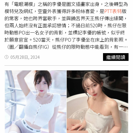
片，並兜售謀取暴利，近日遭判處5年徒刑定讞。網紅小玉
有「電眼潮模」之稱的李優是圖文插畫家出身，之後轉型為
朱玉宸在2020年間利用AI換臉（DEEPFAKE）技術，合成多
模特兒及網紅，空靈外表獲得許多粉絲喜愛，是
PTT表特
版
位名人的臉生成色情影片，近日遭判刑5年定讞。（圖／報
的常客，她也跨界當歌手，並與饒舌界天王熊仔傳出緋聞，
系資料照）換臉受害者卻是越來越多，許多學生在網路上分
但兩人始終沒有正面承認戀情；不過日前520時，熊仔在限
享自己的生活點滴，卻遭有心人士利用並「一鍵脫衣」，甚
時動態PO出一名女子的背影，並標記李優的帳號，似乎終
至連新加坡總理李顯龍都遭利用，換臉成為推廣加密貨幣的
於願意官宣。520當天，熊仔PO了李優坐在床上的背影照。
主角。警方提醒，換臉已違反刑法妨害名譽罪及妨害風化
（圖／翻攝自熊仔IG）從熊仔的限時動態中能看到，有一名
罪，受害人也可依《民法》求償，立法院於2023年初通過
女子身穿粉色上衣，頭上包著浴帽，悠閒地坐在床上看著電
繼續閱讀
05月28日, 2024
防治性暴力的部分條文，意圖散布、播送、交付、公然陳
視中的遊戲，模樣非常居家，雖然光看背影不知道是誰，但
列，或以他法供人觀覽，以電腦合成或其他科技方法製作關
熊仔特地標了女生的帳號，原來就是他的萬年緋聞女友李
於他人不實的性影像，足以生損害於他人者，處5年以下有
優，而李優沒有貼出熊仔的照片，則是PO出一張遊戲《爐
期徒刑、拘役或科或併處50萬元以下罰金；若是意圖營利，
石戰記》的截圖，同樣標了熊仔的帳號，就像是藉著遊戲在
處7年以下有期徒刑，得併處70萬元以下罰金，呼籲民眾勿
隔空曬恩愛。雖然沒有貼出照片，但李優也標記熊仔的帳
以身試法，受害人也能尋求法律途徑以保護自身權益。世新
號。（圖／翻攝自李優IG）至於熊仔在限動中表示「隔海觀
大學回應，校方是遭冒名使用，該機器人並非課程作業或作
戰」，從李優的IG能看到那段時間她正在日本，疑似是兩人
品，而目前校方已經尋求法律途徑並報警，是否含犯罪內容
一同在日本旅遊。說起兩人的緣分，李優早在2016年就拍
則待警方調查釐清。
攝過熊仔的〈好友已滿〉MV，之後熊仔還為她操刀單曲，
進而爆出緋聞，不過兩人一直以好朋友相稱，後來也傳過已
經分手的消息，但事隔多年，他們依舊陪伴在彼此身邊，可