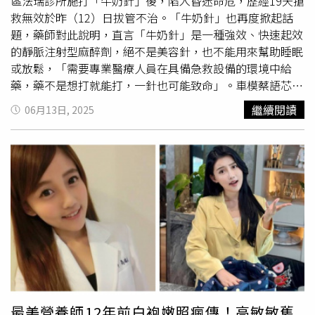
即發文感謝大家的支持。
區法瑞診所施打「牛奶針」後，陷入昏迷命危，歷經19天搶
救無效於昨（12）日拔管不治。「牛奶針」也再度掀起話
題，藥師對此說明，直言「牛奶針」是一種強效、快速起效
的靜脈注射型麻醉劑，絕不是美容針，也不能用來幫助睡眠
或放鬆，「需要專業醫療人員在具備急救設備的環境中給
藥，藥不是想打就能打，一針也可能致命」。車模蔡語芯身
高近170公分，過去經常登上
PTT表特
版與正妹推薦網站，
繼續閱讀
06月13日, 2025
被稱作「車模界林志玲」。而她因長期受失眠困擾，今年透
過親友介紹前往台北市法瑞診所求診，5月25日由院方施打
俗稱「牛奶針」的靜脈注射麻醉，不料施打後陷入昏迷，失
去呼吸心跳，緊急送醫搶救多日後仍無效，家屬忍痛拔管。
「牛奶針是什麼？」藥師洪正憲對此在臉書粉專發文說明，
「牛奶針」不是保養品或營養針，而是一種全身麻醉藥，也
就是Propofol（丙泊酚）的俗稱，只是因為乳白色的外觀看
似牛奶，才被暱稱為「牛奶針」。洪正憲從醫療人員的角度
來看，認為Propofol是一種強效、快速起效的靜脈注射型麻
醉劑，常用在短程內視鏡檢查，像是大腸鏡、胃鏡，以及外
科手術全身麻醉、重症病患的鎮靜治療。不過，洪正憲示
警，「牛奶針」絕不是美容針，也不能拿來幫助睡眠或放鬆
最美營養師12年前白袍嫩照瘋傳！高敏敏舊