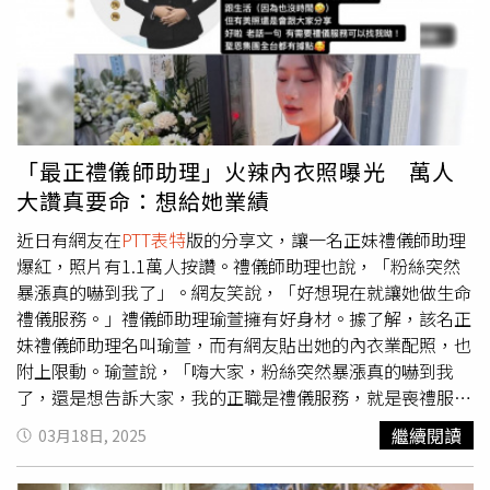
冰、河北彩伽、周子瑜的綜合體」、「第一張以為新木優
子」、「超級漂亮，都不知道台灣居然有這麼美的人」、
「「她的眼神好空靈，感覺會被吸進去」。」（圖／翻攝IG
／_yuennn_）很快，網路上就有人挖出了這名女主角的真
實身分，原來她是台灣新生代女星鄭宇恩，去年才出演過青
春校園愛情喜劇《讓我看見你是誰》，目前IG僅有2.7萬人
追蹤。既是不折不扣的演藝圈新鮮人，也是未曾被大家注意
「最正禮儀師助理」火辣內衣照曝光 萬人
到的超級潛力股。（圖／翻攝IG／_yuennn_）（圖／翻攝
大讚真要命：想給她業績
IG／_yuennn_）鄭宇恩今年3月才在IG發文分享了這支廣告
的拍攝花絮，表示：「拍攝那天跟大家一起你是風兒我是沙
近日有網友在
PTT表特
版的分享文，讓一名正妹禮儀師助理
～在沙漠裡度過中秋節。」吸引網友們留言朝聖：「每次經
爆紅，照片有1.1萬人按讚。禮儀師助理也說，「粉絲突然
過都貼很近研究，想說是Ai吧怎麼會有這麼美的人，終於找
暴漲真的嚇到我了」。網友笑說，「好想現在就讓她做生命
到本尊！」、「我經常看到（廣告），想說這女孩子好美，
禮儀服務。」禮儀師助理瑜萱擁有好身材。據了解，該名正
結果就看到本人ig」、「超美！以為是日本人！」 在
妹禮儀師助理名叫瑜萱，而有網友貼出她的內衣業配照，也
Instagram 查看這則貼文 從 Instagram 分享的貼文
附上限動。瑜萱說，「嗨大家，粉絲突然暴漲真的嚇到我
了，還是想告訴大家，我的正職是禮儀服務，就是喪禮服務
啦，不是在前面比手勢的禮生呦」。瑜萱表示，因為職業道
繼續閱讀
03月18日, 2025
德等問題，她不太會分享工作和生活，不過有拍美照還是會
跟大家分享，「好啦，老話一句，有需要禮儀服務可以找我