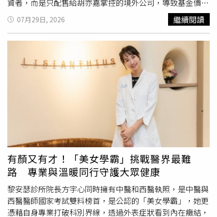
資者，而是只配售給胡亦嘉掌控的境外公司，導致基金價格
飆漲，不法獲利6665萬元。胡亦嘉於本案審理期間辯稱並
繼續閱讀
07月29日, 2026
未自肥，投資基金本來就有賺有賠，沒有內線交易或關係人
交易等問題，買ETF怎有任可能變成非法獲利？台北地院認
定胡亦嘉涉犯《證券投資信託及顧問法》的背信罪。（圖／
劉松霖攝）胡亦嘉去年7月出庭還說，截至2025年6月，台
灣1544萬人持有ETF，這已成為全民運動，他向法官訴苦，
只有他買ETF遭搜索和限制出境出海，他批評檢方侵害人
權，如果檢方控訴為真，難道餐廳讓熟客先訂位就是背信？
他自認犯罪嫌疑並不重大，不可以限制出境、出海。不過北
院認定胡亦嘉的行為涉犯投信顧問法，另外還觸犯偽造文書
罪，輕罪部分判刑6個月得易科罰金。
有顏又有才！「美女學霸」挑戰醫界最難
路 專業與溫暖同行守護大眾健康
黎安瑟診所院長方宇心同時擁有中醫和西醫執照，是中醫與
西醫醫師國家考試雙料榜首，是公認的「美女學霸」，她更
憑藉自身專業打破科別界線，透過外表症狀看到內在癥結，