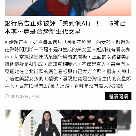
女」，到如今成為全台人氣爆棚的營養師代表，對於這波突
如其來的懷舊熱潮，高敏敏表示：「其實看到那張照片，自
己也笑出來，感覺真的很像剛入門的小實習生」，事實上，
銀行廣告正妹被評「美到像AI」！ IG神出
高敏敏不只外貌亮眼，學經歷也是一級棒。現年33歲的高敏
本尊…竟是台灣新生代女星
敏，畢業於台北商業大學企業管理研究所（MBA），擁有營
養師國考證照，除了長年受邀上各大節目如《醫師好辣》，
AI話題正夯，如今每當遇見「美到不科學」的女孩，都得先
也經常現身校園、企業演講推廣營養知識，更是多本健康書
花點時間判斷一下是不是AI生成的美女圖。近期就有網友表
籍的作者。更令人佩服的是，高敏敏在生活中也完全沒架
示，每當經過捷運站某銀行廣告的看板，上面的女孩都美到
子，就連去超市被粉絲認出來要求合照時，也會親切分享營
讓他懷疑是AI生成。誰知真相曝光，不僅是真人，甚至有人
養知識，讓人感受到她的專業與親和兼具。高敏敏用12年走
見過她在台北街頭的廣告看板與自己大方合照。還有人神出
出專業與魅力兼具的一條路，難怪會被網友一致認證：「她
了這位美麗女孩的IG帳號，發現她竟是台灣新生代的女星鄭
真的不是只靠臉吃飯，是專業與美貌雙全」，談起未來規
宇恩，目前IG僅有2.7萬人追蹤，直呼是沒有被大家認識的
劃，高敏敏表示，希望能持續透過社群、講座與公益活動推
超級潛力股！（圖／翻攝YT／台北富邦銀行）近日有網友在
繼續閱讀
05月03日, 2025
動大眾健康意識，不斷精進自己，把所學知識回饋社會，讓
PTT表特
版發文表示，近期在街頭時常被一個銀行廣告看板
更多人從日常生活中開始注重飲食與健康。
上的女孩吸引了目光，但因為燈光跟修圖感，總以為對方是
AI生成的美女。直到看見這名女孩為推廣銀行APP拍攝的宣
傳片，才得出結論：「應該是真人無誤！」 這名女孩的照
片隨著網友貼文一齊曝光，引起不少人驚呼：「簡直是范冰