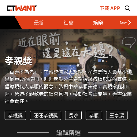
跳至主要內容區塊
下載 APP
最新
社會
娛樂
財經
孝親獎
「百善孝為先」。在傳統儒家思想裡，孝道是做人最基本也
是最重要的準則。旺旺孝親公益希望透過各種形式的宣導，
倡導現代人孝順的觀念，弘揚中華孝順美德，實現家庭和
睦，營造孝親敬老的社會氛圍，帶動社會正能量，善盡企業
社會責任。
孝親獎
旺旺孝親獎
長沙
孝順
王亭潔
編輯精選