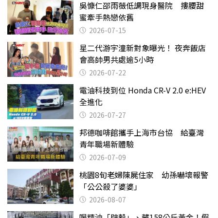
吳慷仁邵雨薇低調現身醫院 摟腰甜
蜜牽手熱戀依舊
2026-07-15
星二代游宇潼新對象曝光！ 夜奔飯店
會高帥男共處逾5小時
2026-07-22
電油科技到位 Honda CR-V 2.0 e:HEV
全進化
2026-07-27
邦德咖啡館攜手上海市台協 給臺灣
青年職場新體驗
2026-07-09
桃園8旬老婦陳屍住家 幼孫嚇壞報警
「公公殺了婆婆」
2026-08-07
喝精油「辟穀」、藏158公斤黃金！假