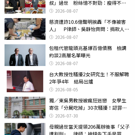
叔」過世 粉絲憶不對勁：瘦得不合
理
2026-08-07
慈濟遭詐10.6億聲明挨轟「不像被害
人」 P律師、吳靜怡齊問：捐款人有
權知道真相
2026-08-07
包租代管龍頭兆基爆百億債務 檢調
約談2高層名單曝光
2026-08-07
台大教授性騷擾2女研究生！不服解聘
2年爭4年 結局出爐
2026-08-05
獨／東吳男教授被瘋狂迷戀 女學生
寄信「分屍吃掉」30次騷擾！認罪免
關
2026-07-30
母親過世當天提領206萬辦後事「父子
遭判刑」 律師：搶錢先下手是罪