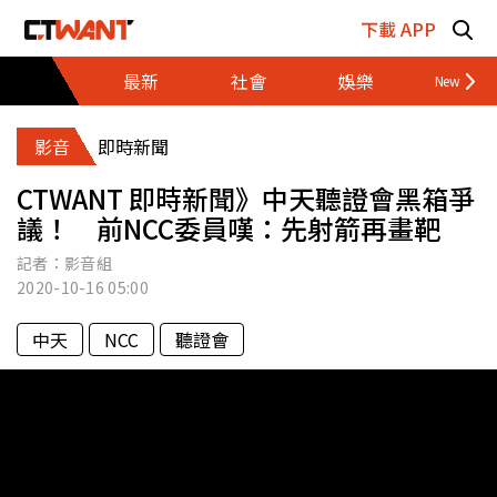
跳至主要內容區塊
下載 APP
最新
社會
娛樂
財經
影音
即時新聞
CTWANT 即時新聞》中天聽證會黑箱爭
議！ 前NCC委員嘆：先射箭再畫靶
記者：影音組
2020-10-16
05:00
中天
NCC
聽證會