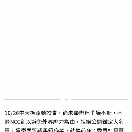
10/26中天換照聽證會，尚未舉辦但爭議不斷，不
過NCC卻以避免外界壓力為由，拒絕公開鑑定人名
單，遭學界質疑黑箱作業，就連前NCC委員杜震華