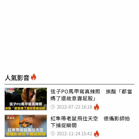
人氣影音
弦子PO馬甲寫真辣照 挨酸「都當
媽了還故意露屁股」
2022-07-22 16:18
紅隼帶老鼠飛往天空 德攝影師拍
下捕捉瞬間
2022-11-24 15:42