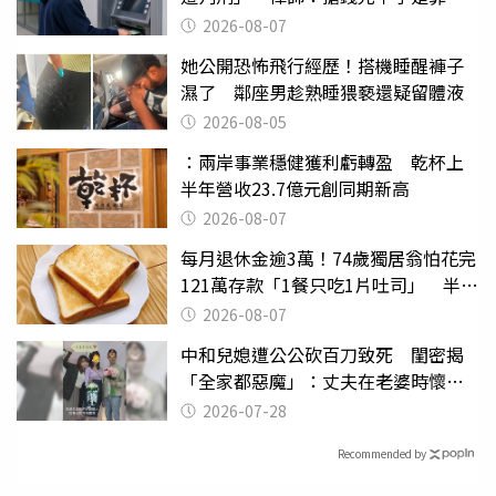
2026-08-07
她公開恐怖飛行經歷！搭機睡醒褲子
濕了 鄰座男趁熟睡猥褻還疑留體液
2026-08-05
：兩岸事業穩健獲利虧轉盈 乾杯上
半年營收23.7億元創同期新高
2026-08-07
每月退休金逾3萬！74歲獨居翁怕花完
121萬存款「1餐只吃1片吐司」 半年
後暴瘦嚇壞女兒
2026-08-07
中和兒媳遭公公砍百刀致死 閨密揭
「全家都惡魔」：丈夫在老婆時懷孕
摔東西
2026-07-28
Recommended by