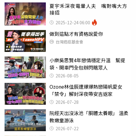
夏宇禾深夜電暈人夫 嘴對嘴大方
接招
2025-12-24 06:00
做到這點才有資格說愛你
台灣癌症基金會
小樂吳思賢4年戀情穩定升溫 幫提
袋、開車門全包辦閃瞎眾人
2026-08-05
Ozone林佳辰遭爆爆熱戀陽帆愛女
「禁令」解封深夜帶安吉返家
2026-07-28
阮經天出沒泳池「胴體太養眼」 溫柔
教嫩童游泳
2026-07-22