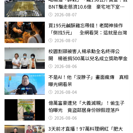
BNT騙走慈濟10.6億 豪宅地下室竟
挖出乾鮑金庫
2026-08-07
買195元鹹酥雞忘帶錢！老闆神操作
「倒找5元」 全網看哭：這就是台灣
2026-08-07
校園割頸被害人楊承勳全名終得公
開 楊爸捐500萬以兒名成立獎助學金
2026-08-06
不是AI！他「沒脖子」畫面瘋傳 真相
曝光網看呆
2026-08-04
億萬富豪遭兒「大義滅親」！偷生子
怕曝光 竟盜鄰居身份辦假證落戶
2026-08-06
3天前才直播！97萬料理網紅「肥大