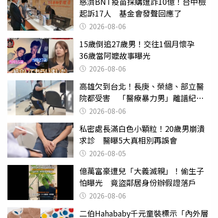
慈濟BNT疫苗採購遭詐10億！台中檢
起訴17人 基金會發聲回應了
2026-08-06
15歲倒追27歲男！交往1個月懷孕
36歲當阿嬤故事曝光
2026-08-06
高雄欠到台北！長庚、榮總、部立醫
院都受害 「醫療暴力男」離譜紀錄
曝光
2026-08-06
私密處長滿白色小顆粒！20歲男崩潰
求診 醫曝5大真相別再誤會
2026-08-05
億萬富豪遭兒「大義滅親」！偷生子
怕曝光 竟盜鄰居身份辦假證落戶
2026-08-06
二伯Hahababy千元童裝標示「內外層