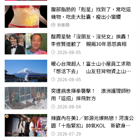
腹部脂肪的「剋星」找到了，常吃這
幾物，吃走大肚囊，瘦出小蠻腰
新素簡
酸周星馳「沒朋友、沒兒女」挨轟！
李修賢道歉了 親揭30年恩怨真相
2026-08-05
暖心台灣超人！富士山小屋員工求助
「想活下去」 山友狂背物資上山：
台灣真的是寶島
2026-08-05
突遭病患揮拳襲擊！ 澳洲護理師秒
用「這招」摔飛對方
2026-08-04
辣露內在美1／郭源元爆熱戀！河濱公
園「十指緊扣」帥氣KOL 新歡身份
曝光
2026-07-29