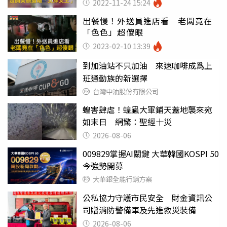
2022-11-24 15:24
出餐慢！外送員進店看 老闆竟在
「色色」超傻眼
2023-02-10 13:39
到加油站不只加油 來速咖啡成爲上
班通勤族的新選擇
台灣中油股份有限公司
蝗害肆虐！蝗蟲大軍鋪天蓋地襲來宛
如末日 網驚：聖經十災
2026-08-06
009829掌握AI關鍵 大華韓國KOSPI 50
今強勢開募
大華銀全能行銷方案
公私協力守護市民安全 財金資訊公
司贈消防警備車及先進救災裝備
2026-08-06