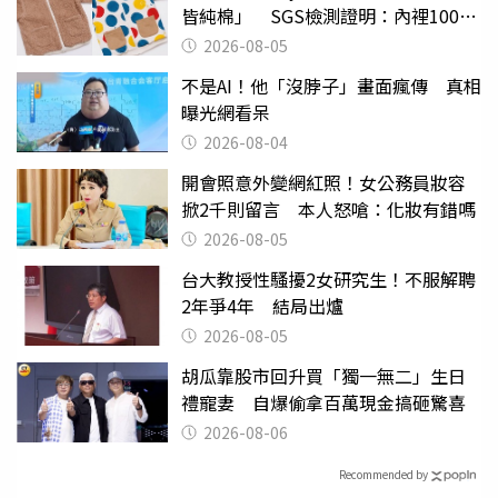
皆純棉」 SGS檢測證明：內裡100%
聚酯纖維
2026-08-05
不是AI！他「沒脖子」畫面瘋傳 真相
曝光網看呆
2026-08-04
開會照意外變網紅照！女公務員妝容
掀2千則留言 本人怒嗆：化妝有錯嗎
2026-08-05
台大教授性騷擾2女研究生！不服解聘
2年爭4年 結局出爐
2026-08-05
胡瓜靠股市回升買「獨一無二」生日
禮寵妻 自爆偷拿百萬現金搞砸驚喜
2026-08-06
Recommended by