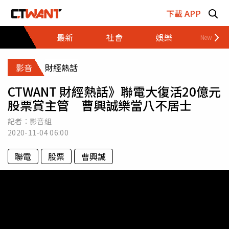
跳至主要內容區塊
下載 APP
最新
社會
娛樂
財經
影音
財經熱話
CTWANT 財經熱話》聯電大復活20億元
股票賞主管 曹興誠樂當八不居士
記者：影音組
2020-11-04
06:00
聯電
股票
曹興誠