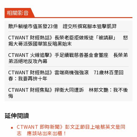
相關影音
散戶躺槍市值蒸發23億 證交所撰寫腳本狙擊凱羿
CTWANT 財經熱話》長榮老臣拒做叛徒「被請辭」 怒
揭大哥派張國華策反暗黑始末
CTWANT 火線追擊》手足續戰慈善基金會董座 長榮弟
弟派絕地反攻內幕
CTWANT 財經熱話》雲端商機強強滾 71歲林百里回
春：我要再拚十年
CTWANT 財經焦點》捍衛大同遭訴 林郭文艷：我不後
悔
延伸閱讀
CTWANT 即時新聞》彭文正節目上嗆蔡英文是同
志 應該站出來出櫃！