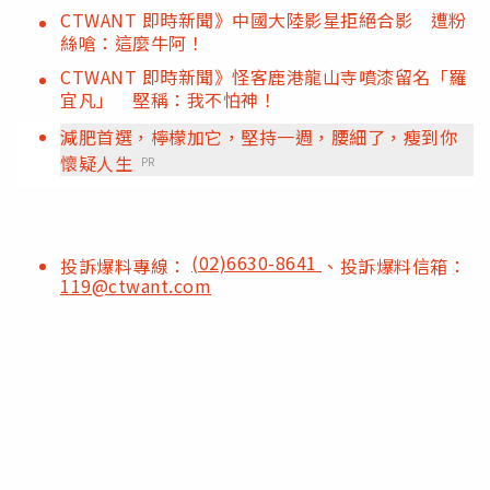
CTWANT 即時新聞》中國大陸影星拒絕合影 遭粉
絲嗆：這麼牛阿！
CTWANT 即時新聞》怪客鹿港龍山寺噴漆留名「羅
宜凡」 堅稱：我不怕神！
減肥首選，檸檬加它，堅持一週，腰細了，瘦到你
懷疑人生
PR
(02)6630-8641
投訴爆料專線：
、投訴爆料信箱：
119@ctwant.com