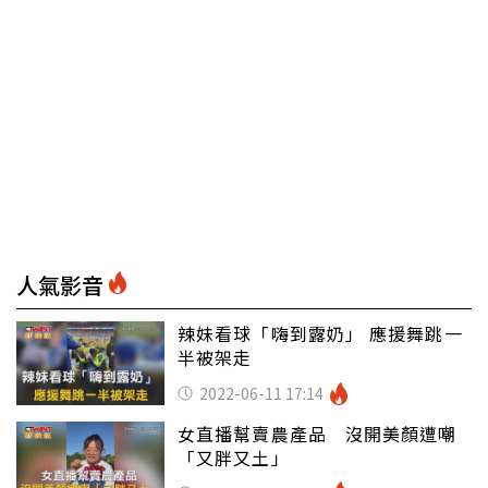
人氣影音
辣妹看球「嗨到露奶」 應援舞跳一
半被架走
2022-06-11 17:14
女直播幫賣農產品 沒開美顏遭嘲
「又胖又土」