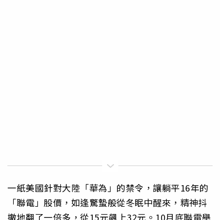
一紙美國針對大陸「華為」的禁令，讓躺平16年的
「聯電」股價，如逢驚蟄般從冬眠中醒來，精神抖
擻地翻了一倍多，從15元飆上32元。10月底聯電舉