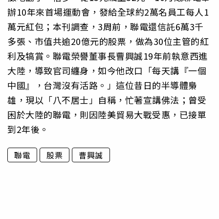
辦10年來首場運動會，發給全球約2萬名員工每人1
萬元紅包；本刊調查，3周前，聯電還信託6萬3千
多張、市值共逾20億元的股票，做為30位主管的紅
利及犒賞。聯電榮譽董事長曹興誠19年前執意西進
大陸，導致官司纏身，如今他改口「每天講『一個
中國』，台灣沒有活路。」這位昔日的半導體梟
雄，現以「八不居士」自稱，忙著宣講佛法；曾受
困於大陸的聯電，則因陸美貿易大戰受惠，已接單
到2年後。
聯電
股票
曹興誠