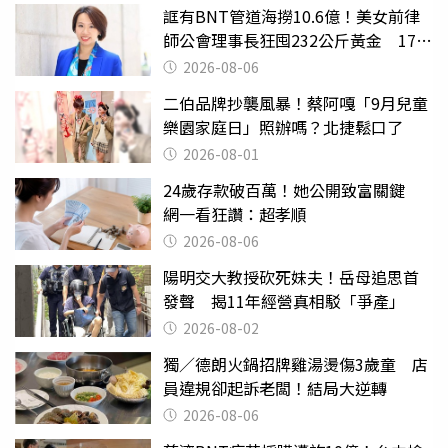
誆有BNT管道海撈10.6億！美女前律
師公會理事長狂囤232公斤黃金 17人
遭起訴
2026-08-06
二伯品牌抄襲風暴！蔡阿嘎「9月兒童
樂園家庭日」照辦嗎？北捷鬆口了
2026-08-01
24歲存款破百萬！她公開致富關鍵
網一看狂讚：超孝順
2026-08-06
陽明交大教授砍死妹夫！岳母追思首
發聲 揭11年經營真相駁「爭產」
2026-08-02
獨／德朗火鍋招牌雞湯燙傷3歲童 店
員違規卻起訴老闆！結局大逆轉
2026-08-06