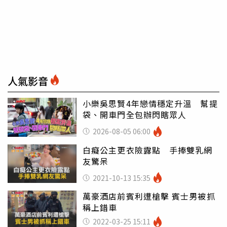
人氣影音
小樂吳思賢4年戀情穩定升溫 幫提
袋、開車門全包辦閃瞎眾人
2026-08-05 06:00
白癡公主更衣險露點 手捧雙乳網
友驚呆
2021-10-13 15:35
萬豪酒店前賓利遭槍擊 賓士男被抓
稱上錯車
2022-03-25 15:11