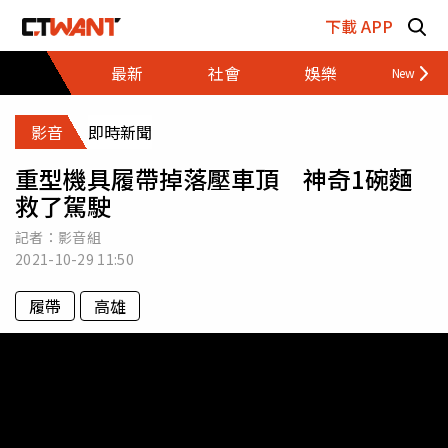
跳至主要內容區塊
下載 APP
最新
社會
娛樂
財經
影音
即時新聞
重型機具履帶掉落壓車頂 神奇1碗麵
救了駕駛
記者：影音組
2021-10-29
11:50
履帶
高雄