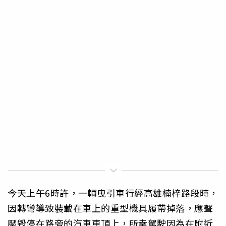
今天上午6時許，一輛曳引車行經高雄楠梓路段時，
因轉彎導致裝載在車上的重型機具履帶掉落，應聲
壓毀停在路旁的汽車車頂上，所幸駕駛因為在附近