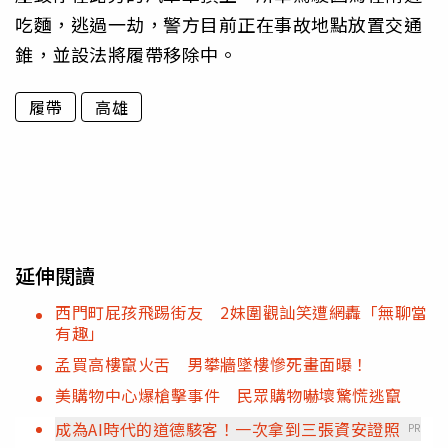
吃麵，逃過一劫，警方目前正在事故地點放置交通
錐，並設法將履帶移除中。
履帶
高雄
延伸閱讀
西門町屁孩飛踢街友 2妹圍觀訕笑遭網轟「無聊當
有趣」
孟買高樓竄火舌 男攀牆墜樓慘死畫面曝！
美購物中心爆槍擊事件 民眾購物嚇壞驚慌逃竄
成為AI時代的道德駭客！一次拿到三張資安證照
PR