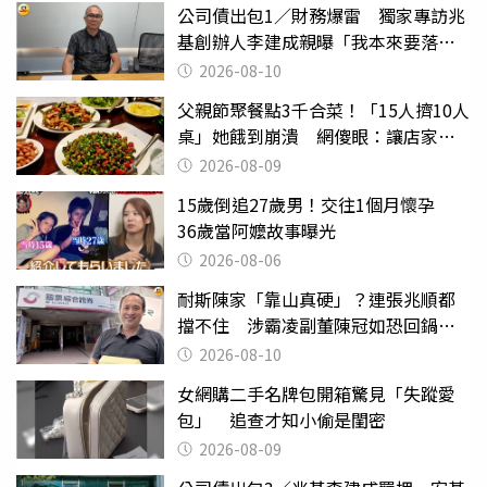
公司債出包1／財務爆雷 獨家專訪兆
基創辦人李建成親曝「我本來要落
跑」
2026-08-10
父親節聚餐點3千合菜！「15人擠10人
桌」她餓到崩潰 網傻眼：讓店家看
笑話
2026-08-09
15歲倒追27歲男！交往1個月懷孕
36歲當阿嬤故事曝光
2026-08-06
耐斯陳家「靠山真硬」？連張兆順都
擋不住 涉霸凌副董陳冠如恐回鍋國
票證
2026-08-10
女網購二手名牌包開箱驚見「失蹤愛
包」 追查才知小偷是閨密
2026-08-09