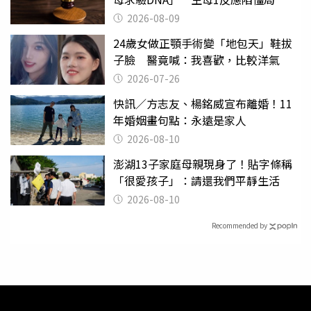
2026-08-09
24歲女做正顎手術變「地包天」鞋拔
子臉 醫竟喊：我喜歡，比較洋氣
2026-07-26
快訊／方志友、楊銘威宣布離婚！11
年婚姻畫句點：永遠是家人
2026-08-10
澎湖13子家庭母親現身了！貼字條稱
「很愛孩子」：請還我們平靜生活
2026-08-10
Recommended by