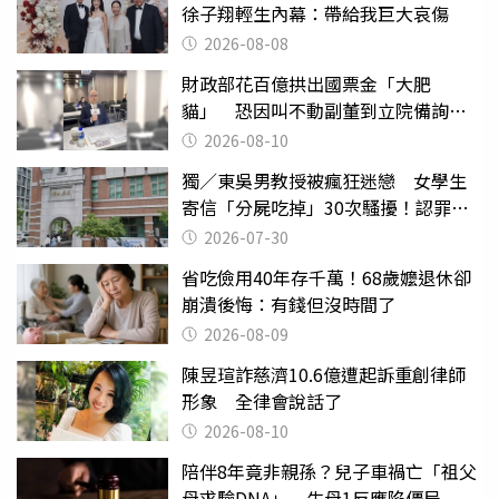
徐子翔輕生內幕：帶給我巨大哀傷
2026-08-08
財政部花百億拱出國票金「大肥
貓」 恐因叫不動副董到立院備詢惹
議
2026-08-10
獨／東吳男教授被瘋狂迷戀 女學生
寄信「分屍吃掉」30次騷擾！認罪免
關
2026-07-30
省吃儉用40年存千萬！68歲嬤退休卻
崩潰後悔：有錢但沒時間了
2026-08-09
陳昱瑄詐慈濟10.6億遭起訴重創律師
形象 全律會說話了
2026-08-10
陪伴8年竟非親孫？兒子車禍亡「祖父
母求驗DNA」 生母1反應陷僵局