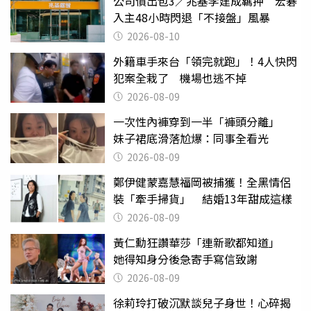
公司債出包3／兆基李建成羈押 宏碁
入主48小時閃退「不接盤」風暴
2026-08-10
外籍車手來台「領完就跑」！4人快閃
犯案全栽了 機場也逃不掉
2026-08-09
一次性內褲穿到一半「褲頭分離」
妹子裙底滑落尬爆：同事全看光
2026-08-09
鄭伊健蒙嘉慧福岡被捕獲！全黑情侶
裝「牽手掃貨」 結婚13年甜成這樣
2026-08-09
黃仁勳狂讚華莎「連新歌都知道」
她得知身分後急寄手寫信致謝
2026-08-09
徐莉玲打破沉默談兒子身世！心碎揭