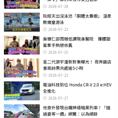
2026-07-28
阮經天出沒泳池「胴體太養眼」 溫柔
教嫩童游泳
2026-07-22
吳慷仁邵雨薇低調現身醫院 摟腰甜
蜜牽手熱戀依舊
2026-07-15
星二代游宇潼新對象曝光！ 夜奔飯店
會高帥男共處逾5小時
2026-07-22
電油科技到位 Honda CR-V 2.0 e:HEV
全進化
2026-07-27
他意外發現台鐵神級暗黑列車！「錯
過要等一週」網驚：以為絕跡