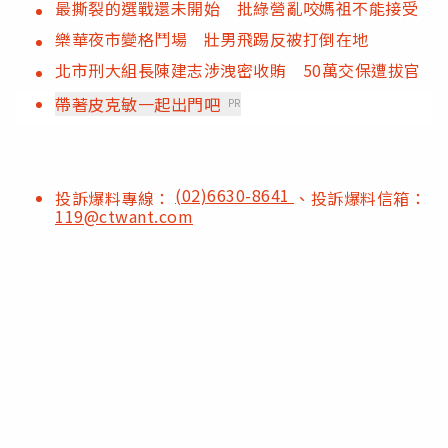
最撕裂的選戰還未開始 批綠營亂咬媽祖不能接受
樂華夜市變格鬥場 壯男飛踢反被打倒在地
北市刑大組長陳建志涉洩密收賄 50萬交保遭拔官
帶著皮克敏一起出門吧
PR
(02)6630-8641
投訴爆料專線：
、投訴爆料信箱：
119@ctwant.com