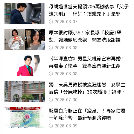
母親過世當天提領206萬辦後事「父子
遭判刑」 律師：搶錢先下手是罪
2026-08-07
原本很討厭小S！家長曝「校慶1舉
動」讓她徹底改觀 網友洗版認證
2026-08-08
《半澤直樹》男星父親節宣布再婚！
再曝妻子懷孕 雙喜臨門迎新生命
2026-08-08
獨／東吳男教授被瘋狂迷戀 女學生
寄信「分屍吃掉」30次騷擾！認罪免
關
2026-07-30
颱風白海豚正在「瘦身」！專家估週
一解除海警 最新預測路徑曝
2026-08-09