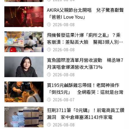
AKIRA父親節台北開唱 兒子驚喜獻聲
「爸爸I Love You」
2026-08-08
飛機餐發這果汁爆「廁所之亂」？乘
客崩潰：差點丟大臉 醫揭3類人別亂
喝
2026-08-08
寬魚國際澄清單月營收波動 楊丞琳7
月演唱會爆滿營收大漲73%
2026-08-08
買195元鹹酥雞忘帶錢！老闆神操作
「倒找5元」 全網看哭：這就是台灣
2026-08-07
狂刷3711筆「0元購」！前電商員工鑽
漏洞 家中倉庫塞滿1143件家電
2026-08-08