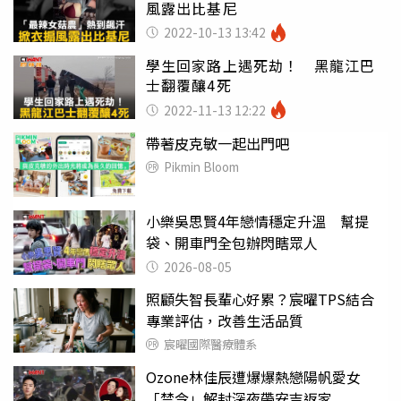
風露出比基尼
2022-10-13 13:42
學生回家路上遇死劫！ 黑龍江巴
士翻覆釀4死
2022-11-13 12:22
帶著皮克敏一起出門吧
Pikmin Bloom
小樂吳思賢4年戀情穩定升溫 幫提
袋、開車門全包辦閃瞎眾人
2026-08-05
照顧失智長輩心好累？宸曜TPS結合
專業評估，改善生活品質
宸曜國際醫療體系
Ozone林佳辰遭爆爆熱戀陽帆愛女
「禁令」解封深夜帶安吉返家