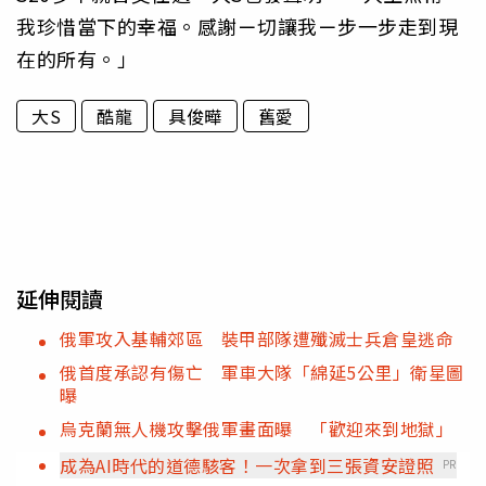
我珍惜當下的幸福。感謝ㄧ切讓我ㄧ步一步走到現
在的所有。」
大S
酷龍
具俊曄
舊愛
延伸閱讀
俄軍攻入基輔郊區 裝甲部隊遭殲滅士兵倉皇逃命
俄首度承認有傷亡 軍車大隊「綿延5公里」衛星圖
曝
烏克蘭無人機攻擊俄軍畫面曝 「歡迎來到地獄」
成為AI時代的道德駭客！一次拿到三張資安證照
PR