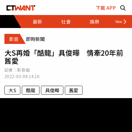
跳至主要內容區塊
下載 APP
最新
社會
娛樂
財經
影音
即時新聞
大S再婚「酷龍」具俊曄 情牽20年前
舊愛
記者：影音組
2022-03-08
14:16
大S
酷龍
具俊曄
舊愛