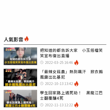
人氣影音
把知道的都告訴大家 小玉搭檔笑
笑宣布復出直播
2022-03-25 16:46
「最辣女菇農」熱到飆汗 掀衣搧
風露出比基尼
2022-10-13 13:42
學生回家路上遇死劫！ 黑龍江巴
士翻覆釀4死
2022-11-13 12:22