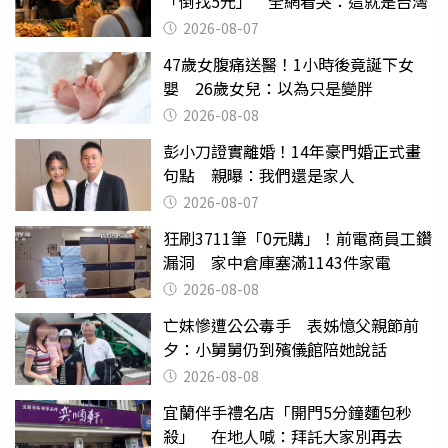
「倒找5元」 全網看哭：這就是台灣
2026-08-07
47歲女腹痛送醫！1小時後竟誕下女
嬰 26歲女兒：以為只是變胖
2026-08-08
彭小刀證實離婚！14年豪門婚正式畫
句點 親曝：我們還是家人
2026-08-07
狂刷3711筆「0元購」！前電商員工鑽
漏洞 家中倉庫塞滿1143件家電
2026-08-08
亡妹慘遭公公毒手 表姊憶父親節前
夕：小舅舅仍到殯儀館陪她說話
2026-08-08
宜蘭伴手禮名店「開門5分鐘麵包秒
殺」 在地人喊：拜託大家別再去