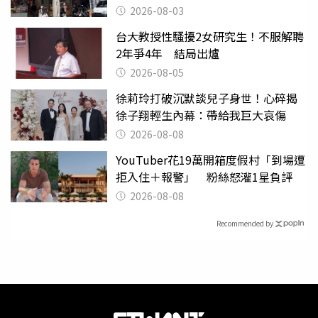
2026-08-03
台大教授性騷擾2女研究生！不服解聘
2年爭4年 結局出爐
2026-08-05
徐莉玲打破沉默談兒子身世！心碎揭
徐子翔輕生內幕：帶給我巨大哀傷
2026-08-08
YouTuber花19萬開箱度假村「到場遭
拒入住＋報警」 粉絲怒灌1星負評
2026-08-08
Recommended by