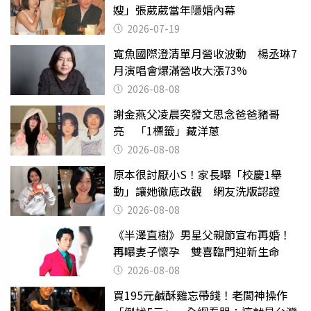
嫂」張葳葳當年隱婚內幕
2026-07-19
寬魚國際澄清單月營收波動 楊丞琳7
月演唱會爆滿營收大漲73%
2026-08-08
謝金燕父凌晨突發文思念爸爸豬哥
亮 「1標籤」藏洋蔥
2026-08-08
原本很討厭小S！家長曝「校慶1舉
動」讓她徹底改觀 網友洗版認證
2026-08-08
《半澤直樹》男星父親節宣布再婚！
再曝妻子懷孕 雙喜臨門迎新生命
2026-08-08
買195元鹹酥雞忘帶錢！老闆神操作