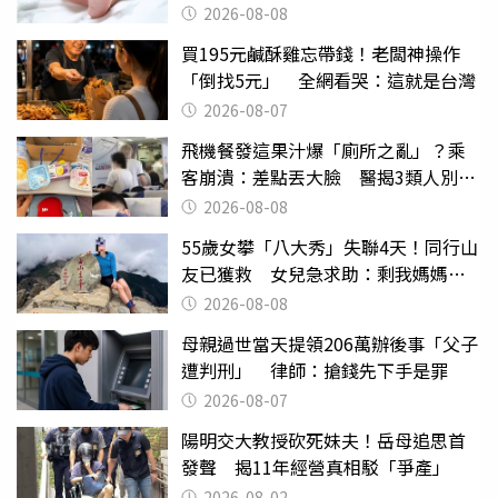
2026-08-08
買195元鹹酥雞忘帶錢！老闆神操作
「倒找5元」 全網看哭：這就是台灣
2026-08-07
飛機餐發這果汁爆「廁所之亂」？乘
客崩潰：差點丟大臉 醫揭3類人別亂
喝
2026-08-08
55歲女攀「八大秀」失聯4天！同行山
友已獲救 女兒急求助：剩我媽媽還
沒找到
2026-08-08
母親過世當天提領206萬辦後事「父子
遭判刑」 律師：搶錢先下手是罪
2026-08-07
陽明交大教授砍死妹夫！岳母追思首
發聲 揭11年經營真相駁「爭產」
2026-08-02