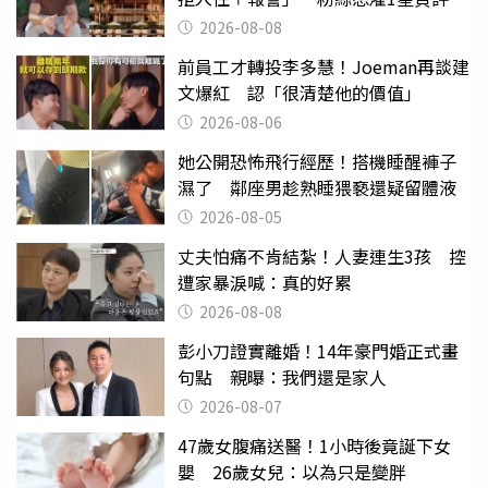
2026-08-08
前員工才轉投李多慧！Joeman再談建
文爆紅 認「很清楚他的價值」
2026-08-06
她公開恐怖飛行經歷！搭機睡醒褲子
濕了 鄰座男趁熟睡猥褻還疑留體液
2026-08-05
丈夫怕痛不肯結紮！人妻連生3孩 控
遭家暴淚喊：真的好累
2026-08-08
彭小刀證實離婚！14年豪門婚正式畫
句點 親曝：我們還是家人
2026-08-07
47歲女腹痛送醫！1小時後竟誕下女
嬰 26歲女兒：以為只是變胖