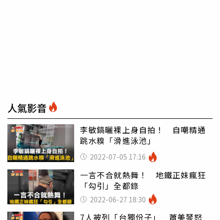
人氣影音
李敏鎬曬裸上身自拍！ 自嘲精通
跳水糗「滑進泳池」
2022-07-05 17:16
一言不合就熱舞！ 地鐵正妹瘋狂
「勾引」全都錄
2022-06-27 18:30
7人被列「台獨份子」 蕭美琴怒