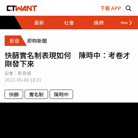
跳至主要內容區塊
下載 APP
最新
社會
娛樂
財經
影音
即時新聞
快篩實名制表現如何 陳時中：考卷才
剛發下來
記者：影音組
2022-05-06
18:21
快篩
實名制
陳時中