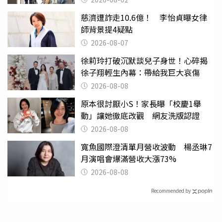
慈濟遭詐走10.6億！ 李怡貞曝女律
師背景提4疑點
2026-08-07
徐莉玲打破沉默談兒子身世！心碎揭
徐子翔輕生內幕：帶給我巨大哀傷
2026-08-08
原本很討厭小S！家長曝「校慶1舉
動」讓她徹底改觀 網友洗版認證
2026-08-08
寬魚國際澄清單月營收波動 楊丞琳7
月演唱會爆滿營收大漲73%
2026-08-08
Recommended by