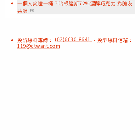
一個人爽嗑一桶？哈根達斯72%濃醇巧克力 掀脆友
共鳴
PR
(02)6630-8641
投訴爆料專線：
、投訴爆料信箱：
119@ctwant.com