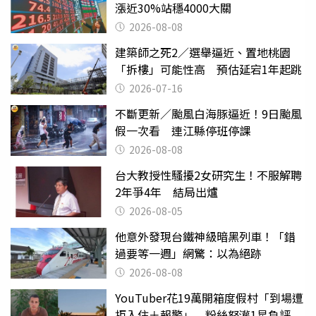
漲近30%站穩4000大關
2026-08-08
建築師之死2／選舉逼近、置地桃園
「拆樓」可能性高 預估延宕1年起跳
2026-07-16
不斷更新／颱風白海豚逼近！9日颱風
假一次看 連江縣停班停課
2026-08-08
台大教授性騷擾2女研究生！不服解聘
2年爭4年 結局出爐
2026-08-05
他意外發現台鐵神級暗黑列車！「錯
過要等一週」網驚：以為絕跡
2026-08-08
YouTuber花19萬開箱度假村「到場遭
拒入住＋報警」 粉絲怒灌1星負評