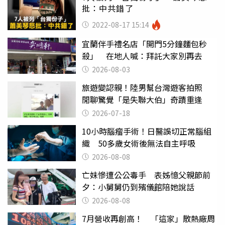
批：中共錯了
2022-08-17 15:14
宜蘭伴手禮名店「開門5分鐘麵包秒
殺」 在地人喊：拜託大家別再去
2026-08-03
旅遊變認親！陸男幫台灣遊客拍照
閒聊驚覺「是失聯大伯」奇蹟重逢
2026-07-18
10小時腦瘤手術！日醫誤切正常腦組
織 50多歲女術後無法自主呼吸
2026-08-08
亡妹慘遭公公毒手 表姊憶父親節前
夕：小舅舅仍到殯儀館陪她說話
2026-08-08
7月營收再創高！ 「這家」散熱廠周