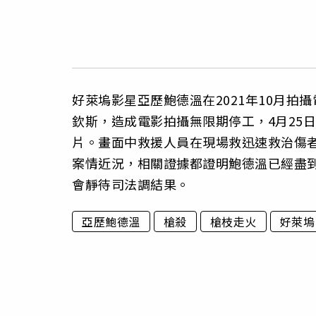
好萊塢影星亞歷鮑德溫在2021年10月
欽斯，造成電影拍攝無限期停工，4月25
片。畫面中救援人員在現場救迅速救治傷
案情近況，相關證據都證明鮑德溫已經盡
會靜待司法調結果。
亞歷鮑德溫
槍殺
槍枝走火
好萊塢