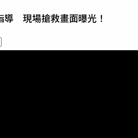
寵物
指導 現場搶救畫面曝光！
運勢
運動
梅酒