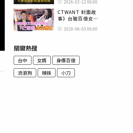
2026-02-12 06:00
CTWANT 封面故
事》台玻百億女婿
有桃花 小刀入夜
2020-06-03 06:00
直搗正妹香閨
關鍵熱搜
台中
女婿
身價百億
流浪狗
辣妹
小刀