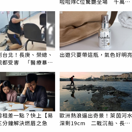
啦啦隊C位驚艷全場 千萬網
友被圈粉
PR
到台北！長庚、榮總、
出遊只要帶這瓶，氣色好明
院都受害 「醫療暴力
譜紀錄曝光
房租差一點？快上【易
歐洲熱浪逼出奇景！萊茵河
三分鐘解決燃眉之急
深剩19cm 二戰沉船、長毛
象骨骸重見天日