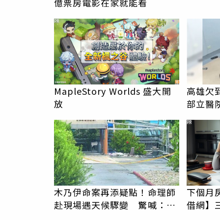
億票房電影在家就能看
PR
MapleStory Worlds 盛大開
高雄欠
放
部立醫
男」離
PR
木乃伊命案再添疑點！命理師
下個月
赴現場遇天候驟變 驚喊：死
借網】
者還有冤屈