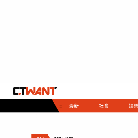
社會首頁
娛樂首頁
財經首頁
政
:::
最新
社會
娛
時事
即時
熱線
:::
直擊
大條
人物
調查
專題
３Ｃ