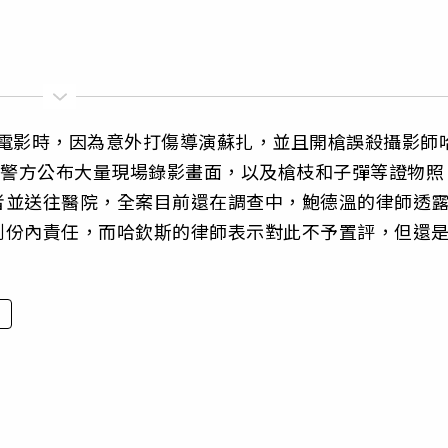
拍攝電影時，因為意外打傷導演蘇扎，並且開槍誤殺攝影師
日警方公布大量現場錄影畫面，以及槍枝和子彈等證物照
者並送往醫院，全案目前還在調查中，鮑德溫的律師透
到份內責任，而哈欽斯的律師表示對此不予置評，但還