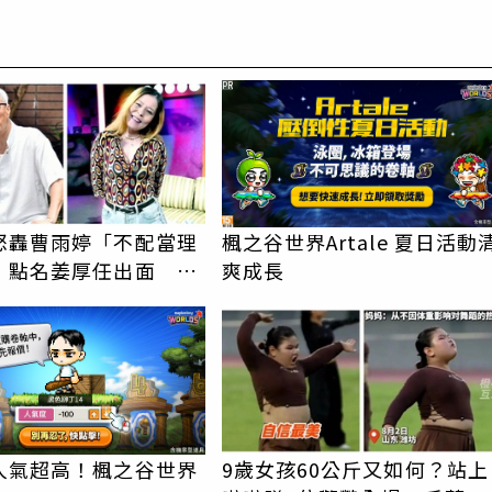
PR
怒轟曹雨婷「不配當理
楓之谷世界Artale 夏日活動
！點名姜厚任出面 本
爽成長
回應了
人氣超高！楓之谷世界
9歲女孩60公斤又如何？站上