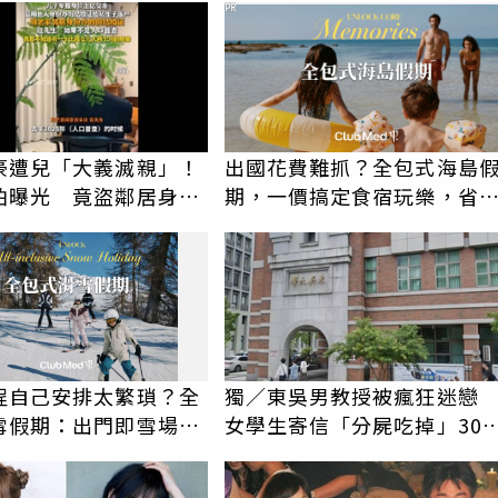
PR
豪遭兒「大義滅親」！
出國花費難抓？全包式海島
怕曝光 竟盜鄰居身份
期，一價搞定食宿玩樂，省
落戶
更省心！
程自己安排太繁瑣？全
獨／東吳男教授被瘋狂迷
雪假期：出門即雪場，
女學生寄信「分屍吃掉」30
包不怕預算爆表！
騷擾！認罪免關