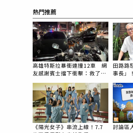
熱門推薦
高雄特斯拉暴衝連撞12車 網
田路路
友感謝賓士擋下衝擊：救了很
事長」
多人
尊首度
PR
《陽光女子》串流上線！7.7
討論區