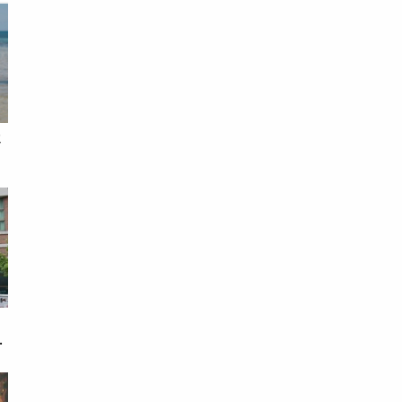
假
錢
戀
次