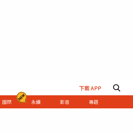
下載 APP
國際
永續
影音
專題