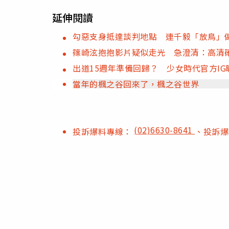
延伸閱讀
勾惡支身抵達談判地點 連千毅「放鳥」
篠崎泫抱抱影片疑似走光 急澄清：高清
出道15週年準備回歸？ 少女時代官方IG
當年的楓之谷回來了，楓之谷世界
(02)6630-8641
投訴爆料專線：
、投訴