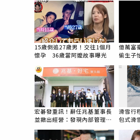
15歲倒追27歲男！交往1個月
億萬富
懷孕 36歲當阿嬤故事曝光
偷生子
辦假證
PR
宏碁發重訊！辭任兆基董事長
滑雪行
並撤出經營：發現內部管理缺
包式滑
失
一價全
PR