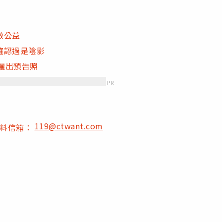
做公益
確認過是陰影
曬出預告照
PR
119@ctwant.com
爆料信箱：