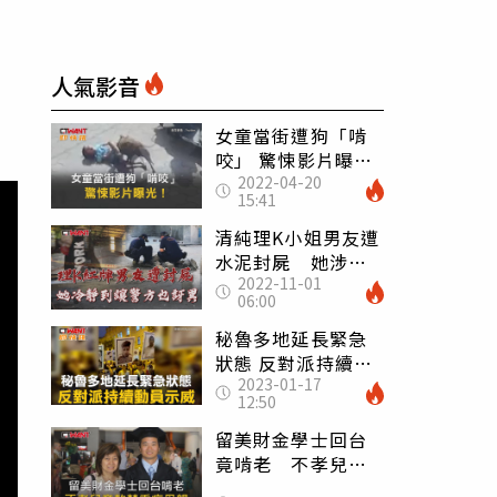
人氣影音
女童當街遭狗「啃
咬」 驚悚影片曝
2022-04-20
光！
15:41
清純理K小姐男友遭
水泥封屍 她涉殺
2022-11-01
人轉列被告
06:00
秘魯多地延長緊急
狀態 反對派持續動
2023-01-17
員示威
12:50
留美財金學士回台
竟啃老 不孝兒竟
軟禁重病母親