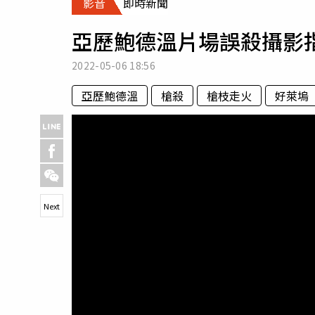
影音
即時新聞
人物
汽車
亞歷鮑德溫片場誤殺攝影
專欄
房產新勢力
2022-05-06
18:56
亞歷鮑德溫
槍殺
槍枝走火
好萊塢
Next