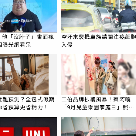
I！他「沒脖子」畫面瘋
空汙來襲機車族請關注癌細
相曝光網看呆
入侵
費難預測？全包式假期
二伯品牌抄襲風暴！蔡阿嘎
你省預算更省精力！
「9月兒童樂園家庭日」照辦
嗎？北捷鬆口了
PR