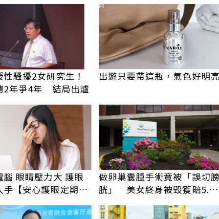
背物資上山：台灣真的是寶
PR
授性騷擾2女研究生！
出遊只要帶這瓶，氣色好明
聘2年爭4年 結局出爐
腦 眼睛壓力大 護眼
做卵巢囊腫手術竟被「誤切
入手【安心護眼定期眼
胱」 美女終身被毀獲賠5.5
億
PR