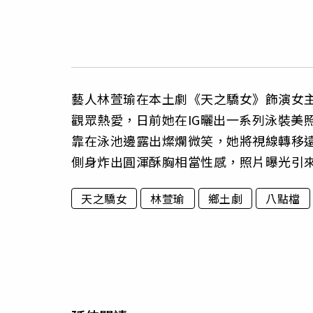
藝人林萱瑜在本土劇《天之驕女》飾演女
觀眾熱愛，日前她在IG曬出一系列泳裝美
靠在泳池邊露出燦爛微笑，她將視線轉移
側身炸出圓渾酥胸相當性感，照片曝光引
天之驕女
林萱瑜
鄉土劇
八點檔