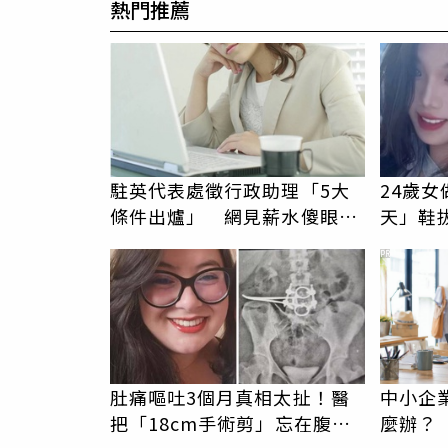
熱門推薦
駐英代表處徵行政助理「5大
24歲
條件出爐」 網見薪水傻眼：
天」鞋
乾脆找志工
歡，比
PR
肚痛嘔吐3個月真相太扯！醫
中小企
把「18cm手術剪」忘在腹
麼辦？