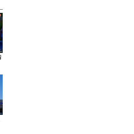
清
員
狂