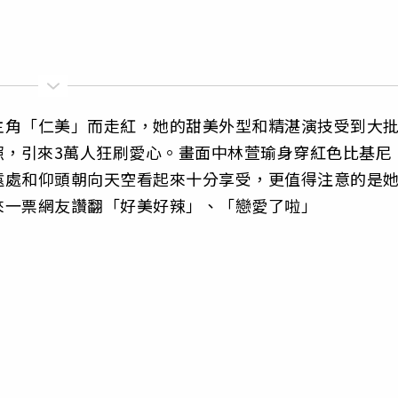
主角「仁美」而走紅，她的甜美外型和精湛演技受到大
照，引來3萬人狂刷愛心。畫面中林萱瑜身穿紅色比基尼
遠處和仰頭朝向天空看起來十分享受，更值得注意的是
來一票網友讚翻「好美好辣」、「戀愛了啦」