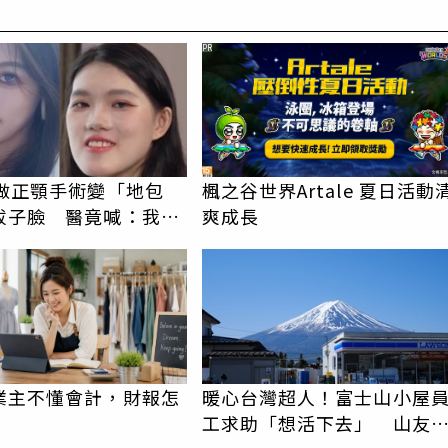
PR
女做正顎手術變「地包
楓之谷世界Artale 夏日活動
拔子臉 醫竟喊：我喜
爽成長
較洋氣
業主不懂會計，財報怎
暖心台灣超人！富士山小屋
工求助「想活下去」 山友