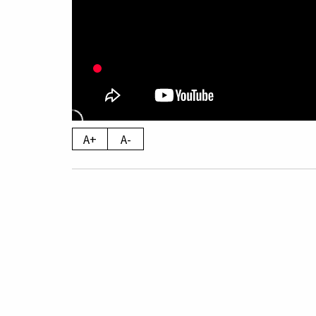
A+
A-