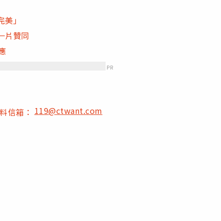
完美」
一片贊同
應
PR
119@ctwant.com
爆料信箱：