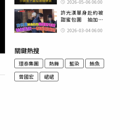
2026-05-06 06:00
圾隨便丟
許光漢單身赴約被
甜蜜包圍 抽加熱
菸一舉動曝體貼
2026-03-04 06:00
關鍵熱搜
環泰集團
熱舞
藍染
鮪魚
曾國宏
峮峮