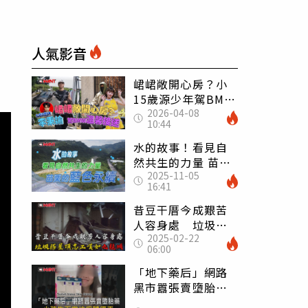
人氣影音
峮峮敞開心房？小
15歲源少年駕BMW
2026-04-08
接送回香閨
10:44
水的故事！看見自
然共生的力量 苗栗
2025-11-05
的藍色永續
16:41
昔豆干厝今成艱苦
人容身處 垃圾搭
2025-02-22
屋頂志工嘆如「九
06:00
龍城」
「地下藥后」網路
黑市囂張賣墮胎
藥 小孩生下當垃