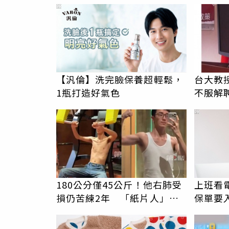
腔 她腸壞死險喪命
PR
【汎倫】洗完臉保養超輕鬆，
台大教
1瓶打造好氣色
不服解
PR
180公分僅45公斤！他右肺受
上班看電
損仍苦練2年 「紙片人」逆
保單要
襲成健壯男
睛險】