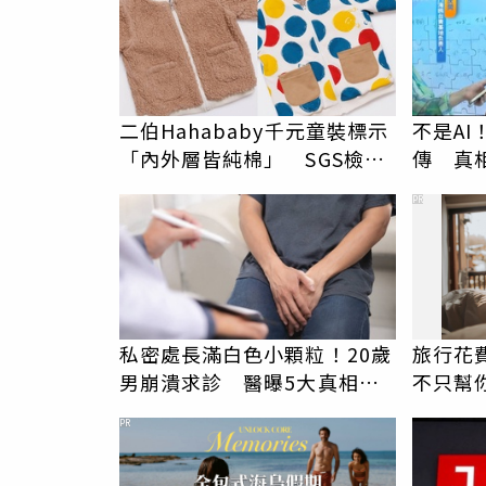
二伯Hahababy千元童裝標示
不是A
「內外層皆純棉」 SGS檢測
傳 真
證明：內裡100%聚酯纖維
PR
私密處長滿白色小顆粒！20歲
旅行花
男崩潰求診 醫曝5大真相別
不只幫
再誤會
PR