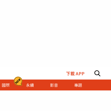
下載 APP
國際
永續
影音
專題