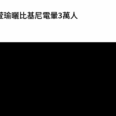
寵物
萱瑜曬比基尼電暈3萬人
運勢
運動
梅酒