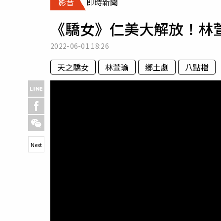
影音
即時新聞
人物
汽車
《驕女》仁美大解放！林
專欄
房產新勢力
2022-06-01
18:26
天之驕女
林萱瑜
鄉土劇
八點檔
Next