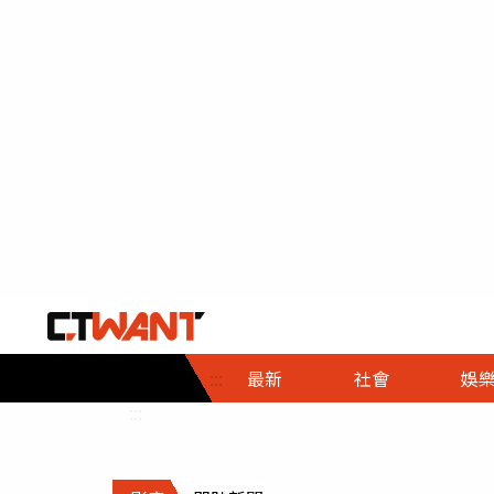
社會首頁
娛樂首頁
財經首頁
政
:::
最新
社會
娛
時事
即時
熱線
:::
直擊
大條
人物
調查
專題
３Ｃ