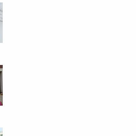
島
亮
膀