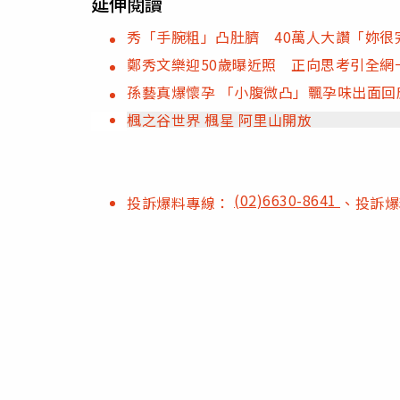
延伸閱讀
秀「手腕粗」凸肚臍 40萬人大讚「妳很
鄭秀文樂迎50歲曝近照 正向思考引全網
孫藝真爆懷孕 「小腹微凸」飄孕味出面回
楓之谷世界 楓星 阿里山開放
(02)6630-8641
投訴爆料專線：
、投訴